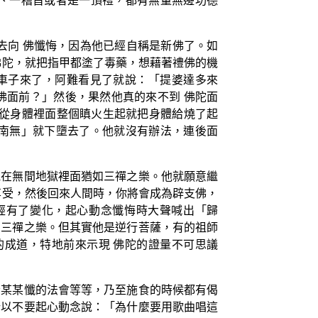
、一稽首或者是一頂禮，都有無量無邊功德
去向 佛懺悔，因為他已經自稱是新佛了。如
佛陀，就把指甲都塗了毒藥，想藉著禮佛的機
著車子來了，阿難看見了就說：「提婆達多來
佛面前？」然後，果然他真的來不到 佛陀面
，從身體裡面整個瞋火生起就把身體給燒了起
南無」就下墮去了。他就沒有辦法，連後面
他在無間地獄裡面猶如三禪之樂。他就願意繼
享受，然後回來人間時，你將會成為辟支佛，
經有了變化，起心動念懺悔時大聲喊出「歸
如三禪之樂。但其實他是逆行菩薩，有的祖師
的成道，特地前來示現 佛陀的證量不可思議
者某某懺的法會等等，乃至施食的時候都有偈
所以不要起心動念說：「為什麼要用歌曲唱這