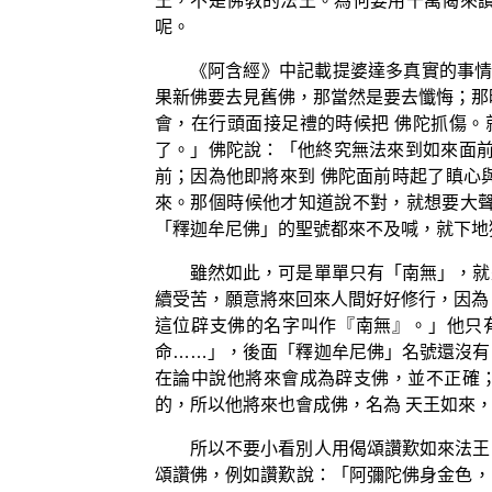
王，不是佛教的法王。為何要用千萬偈來
呢。
《阿含經》中記載提婆達多真實的事情
果新佛要去見舊佛，那當然是要去懺悔；那
會，在行頭面接足禮的時候把 佛陀抓傷。
了。」佛陀說：「他終究無法來到如來面前
前；因為他即將來到 佛陀面前時起了瞋心
來。那個時候他才知道說不對，就想要大
「釋迦牟尼佛」的聖號都來不及喊，就下地
雖然如此，可是單單只有「南無」，就
續受苦，願意將來回來人間好好修行，因為
這位辟支佛的名字叫作『南無』。」他只
命……」，後面「釋迦牟尼佛」名號還沒有
在論中說他將來會成為辟支佛，並不正確；
的，所以他將來也會成佛，名為 天王如來
所以不要小看別人用偈頌讚歎如來法王
頌讚佛，例如讚歎說：「阿彌陀佛身金色，