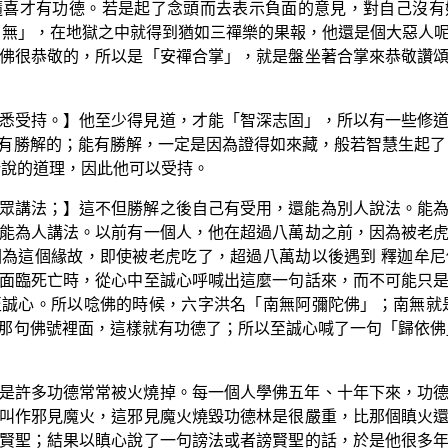
隨喜才有功德。若是起了念頭而去表示負面的意見，對自己沒有
南無」，在地獄之中就得到猶如三禪樂的果報，他還是個大惡人
佛很恭敬的，所以是「安禪合掌」，就是盤坐著合掌來恭敬讚
悉受持。】他至少得見道，才能「智深志固」，所以有一些修
有勝解的；能有勝解，一定是因為證得如來藏，般若智慧生起了
所說的道理，因此他可以受持。
眾講法；】這不但勝解之後自己有受用，還能為別人說法。能
能為人講法。以前有一個人，他在超過八萬劫之前，因為被老
為這個緣故，即使被老虎吃了，超過八萬劫以後遇到 釋迦牟
面臨死亡時，從心中至誠心呼喊出這麼一句話來，而不可能只
誠心。所以唸佛的時候，六字洪名「南無阿彌陀佛」；南無就
那句佛號裡面，這樣就有功德了；所以至誠心喊了一句「歸依佛
是許多功德常常被火燒掉。每一個人學佛五年、十年下來，功
叫作邪見魔火，這邪見魔火燒毀功德林是很嚴重，比那個瞋火
賢聖；結果以瞋心說了一句謗法或者謗賢聖的話，於是他很多