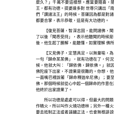
麼久？」千萬不要這樣想。應當要隨喜，
王，都有功德。提婆達多對 世尊只講出「
們「讚諸法王」的時候，菩薩因為都是對諸
都要合掌，表示恭敬，這是有大功德的。
【復見菩薩，智深志固，能問諸佛，聞
了以後「聞悉受持」，表示他聽聞的時候是
後，他生起了勝解，能聽懂，如實理解 佛
【又見佛子，定慧具足，以無量喻，為
一句「歸命某某佛」，就有功德在了，何況
候，他就大叫：「歸依佛，歸依佛。」就因
佛陀座下出家，不證果是很難的。你想，他
一面嘴巴裡說著「歸命釋迦牟尼佛」；要至
佛。那個時候就從心中起一個歸命的作意在
他終於出家證果了。
所以功德是處處可以得，但最大的問題
作瞋火，所以叫作火燒功德林；另外一種火
要去抵制正法或者誣衊正法，也會無根誹謗