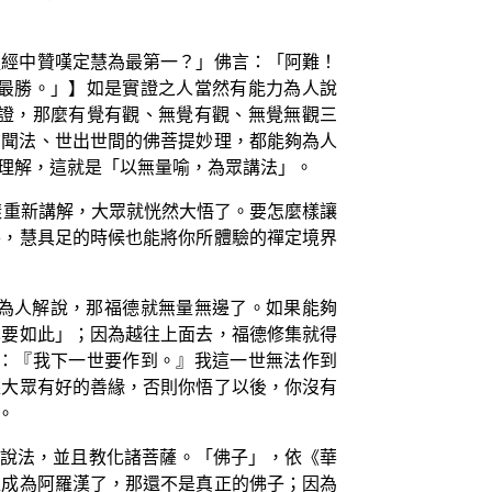
處經中贊嘆定慧為最第一？」佛言：「阿難！
最勝。」】如是實證之人當然有能力為人說
證，那麼有覺有觀、無覺有觀、無覺無觀三
聲聞法、世出世間的佛菩提妙理，都能夠為人
理解，這就是「以無量喻，為眾講法」。
樣重新講解，大眾就恍然大悟了。要怎麼樣讓
平，慧具足的時候也能將你所體驗的禪定境界
為人解說，那福德就無量無邊了。如果能夠
也要如此」；因為越往上面去，福德修集就得
：『我下一世要作到。』我這一世無法作到
跟大眾有好的善緣，否則你悟了以後，你沒有
。
說法，並且教化諸菩薩。「佛子」，依《華
位成為阿羅漢了，那還不是真正的佛子；因為