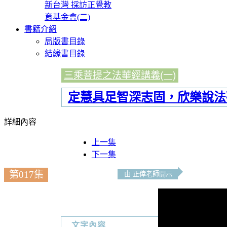
新台灣 採訪正覺教
育基金會(二)
書籍介紹
局版書目錄
結緣書目錄
三乘菩提之法華經講義(一)
定慧具足智深志固，欣樂說法
詳細內容
上一集
下一集
第017集
由 正倖老師開示
文字內容