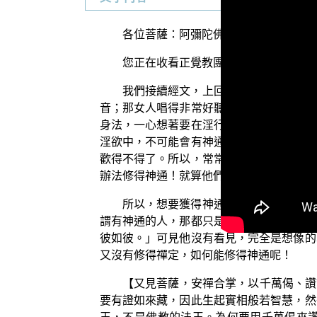
各位菩薩：阿彌陀佛！
您正在收看正覺教團的弘法節目，目前
我們接續經文，上回說到修神通必須離
音；那女人唱得非常好聽，他一面飛一面聽
身法，一心想著要在淫行中，要每天住於樂
淫欲中，不可能會有神通。為何如此說呢？
歡得不得了。所以，常常聽人家說：「喇嘛
辦法修得神通！就算他們摒學淫欲閉關修了
所以，想要獲得神通，一定是「深修禪
謂有神通的人，那都只是鬼通！有的人說他
彼如彼。」可見他沒有看見，完全是想像的
又沒有修得禪定，如何能修得神通呢！
【又見菩薩，安禪合掌，以千萬偈、讚
要有證如來藏，因此生起實相般若智慧，然