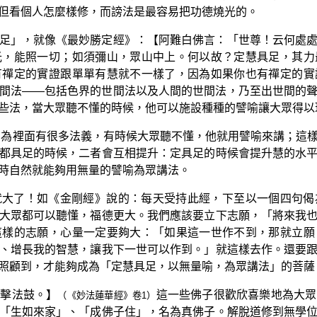
但看個人怎麼樣修，而謗法是最容易把功德燒光的。
足」，就像《最妙勝定經》：【阿難白佛言：「世尊！云何處
光，能照一切；如須彌山，眾山中上。何以故？定慧具足，其力
有禪定的實證跟單單有慧就不一樣了，因為如果你也有禪定的實
間法——包括色界的世間法以及人間的世間法，乃至出世間的
些法，當大眾聽不懂的時候，他可以施設種種的譬喻讓大眾得以
因為裡面有很多法義，有時候大眾聽不懂，他就用譬喻來講；這
都具足的時候，二者會互相提升：定具足的時候會提升慧的水
時自然就能夠用無量的譬喻為眾講法。
就大了！如《金剛經》說的：每天受持此經，下至以一個四句偈
大眾都可以聽懂，福德更大。我們應該要立下志願，「將來我
這樣的志願，心量一定要夠大：「如果這一世作不到，那就立願
、增長我的智慧，讓我下一世可以作到。」就這樣去作。還要
照顧到，才能夠成為「定慧具足，以無量喻，為眾講法」的菩薩
而擊法鼓。】
這一些佛子很歡欣喜樂地為大眾
（《妙法蓮華經》卷1）
「生如來家」、「成佛子住」，名為真佛子。解脫道修到無學