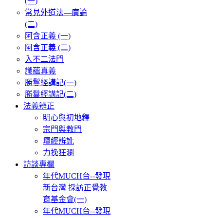
(一)
常見外道法—廣論
(二)
阿含正義 (一)
阿含正義 (二)
入不二法門
識蘊真義
勝鬘經講記(一)
勝鬘經講記(二)
法義辨正
明心與初地釋
宗門與教門
壇經辨訛
力挽狂瀾
訪談專欄
年代MUCH台--發現
新台灣 採訪正覺教
育基金會(一)
年代MUCH台--發現