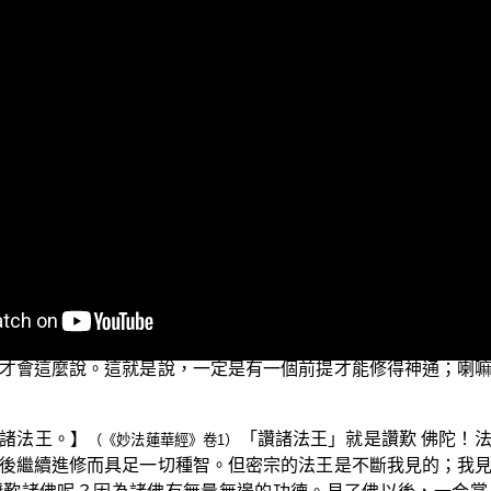
正在演述的是「三乘菩提之法華經講義」，這個單元依聖 平實
淫欲，一旦起了欲心，五通就消失。另有一位五通仙人在空中
著，不知不覺在心裡起了行淫的欲望，就失去神通而掉下地來
空雙運中，自以為成就報身佛果，其實都與成佛無關，都是貪
第一，宗喀巴的《廣論》中規定「每日八時而修」，每天要修
們看到長得漂亮的女眾，心裡面打妄想時眼神就怪怪的。」他
十幾年終於修得神通，當他們出關後見了哪個女眾，起了淫欲以
定離欲」。經文中「又見離欲」，一定是先離欲，然後才能「
的神通有多厲害。有人跟他談起來說：「那你入定看看蕭平實
才會這麼說。這就是說，一定是有一個前提才能修得神通；喇
諸法王。】
「讚諸法王」就是讚歎 佛陀！
（《妙法蓮華經》卷1）
後繼續進修而具足一切種智。但密宗的法王是不斷我見的；我