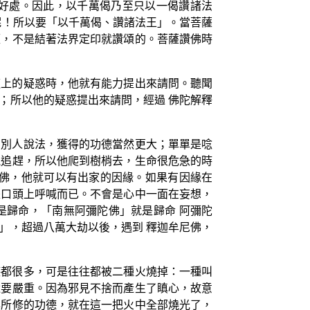
好處。因此，以千萬偈乃至只以一偈讚諸法
呢！所以要「以千萬偈、讚諸法王」。當菩薩
頌，不是結著法界定印就讚頌的。菩薩讚佛時
道上的疑惑時，他就有能力提出來請問。聽聞
；所以他的疑惑提出來請問，經過 佛陀解釋
為別人說法，獲得的功德當然更大；單單是唸
虎追趕，所以他爬到樹梢去，生命很危急的時
尼佛，他就可以有出家的因緣。如果有因緣在
是口頭上呼喊而已。不會是心中一面在妄想，
是歸命，「南無阿彌陀佛」就是歸命 阿彌陀
」，超過八萬大劫以後，遇到 釋迦牟尼佛，
德都很多，可是往往都被二種火燒掉：一種叫
還要嚴重。因為邪見不捨而產生了瞋心，故意
年所修的功德，就在這一把火中全部燒光了，