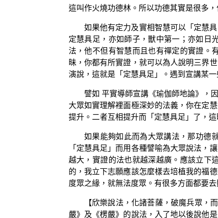
這叫作火燒功德林。所以功德其實是很多，
如果他有定力及實相智慧可以「定慧具
定慧具足，亦如師子，獸中第一；亦如日
法，他不但有智慧而且也有禪定的實證。
昧，你都有所實證，就可以為人說明三界世
演說，這就是「定慧具足」。遇到宣講某一
譬如 平實導師宣講《瑜伽師地論》，
大眾如實理解裡面極深妙的法義，你在定慧
提升。二者互相提升而「定慧具足」了，這
如果能夠如此而為大眾講法，那功德
「定慧具足」而用各種譬喻為大眾說法，讓
越大，實證的法也就越深越廣。應該立下
的，我立下志願應該怎麼樣去培植我的福德
度眾之緣，就無法度眾。有很多方面都要去
【欣樂說法，化諸菩薩，破魔兵眾，
嚴》及《楞嚴》的說法，入了地以後說他是