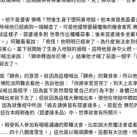
讚歎諸佛呢？因為諸佛有無量無邊的功德。見了佛以後，一合掌
。他不是要害 佛嗎？然後生身下墮阿鼻地獄。他本來是表面要
時候他已經病到一塌糊塗了，可是他還想要藉懺悔的機會害死 
就這樣子，提婆達多對 世尊作出種種惡事；後來提婆達多坐
。」阿難看看說：「奇怪！他明明已經來了，為什麼無法來到
與害心，當下就開始了生身入地獄的過程，這時他是身中火燃
聲喊出來說：「歸命釋迦牟尼佛。」結果他才喊了前面一個字「
獄去了。
是「歸命」的意思。就因為這樣喊出「歸命」的聲音來，所以
 佛陀派阿難去看他，告訴他說：「你將來受苦完了，到天上去
有喊出兩個字，因為當下突然間發覺自己的行為不對，身體已
喊出來就下去了；但就因為這樣大聲喊出來，使他在地獄中猶
因為就像經中所說「過去諸佛皆有提婆達多」，是配合 佛陀
，這在本經稍後的〈提婆達多品〉中，世尊就會有所開示。
，假使有人參加有唱唱誦誦的那種法會，比如說大悲懺法會或
……四十八願度眾生。」這也是以偈頌讚佛，這都有大功德，