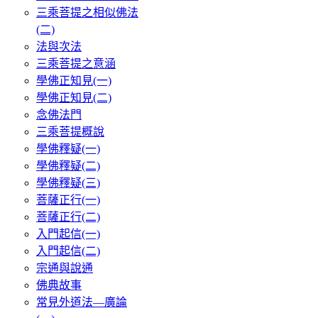
三乘菩提之相似佛法
(二)
法與次法
三乘菩提之意涵
學佛正知見(一)
學佛正知見(二)
念佛法門
三乘菩提概說
學佛釋疑(一)
學佛釋疑(二)
學佛釋疑(三)
菩薩正行(一)
菩薩正行(二)
入門起信(一)
入門起信(二)
宗通與說通
佛典故事
常見外道法—廣論