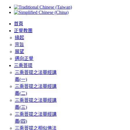
首頁
正覺教團
緣起
宗旨
展望
邁向正覺
三乘菩提
三乘菩提之法華經講
義(一)
三乘菩提之法華經講
義(二)
三乘菩提之法華經講
義(三)
三乘菩提之法華經講
義(四)
三乘菩提之相似佛法