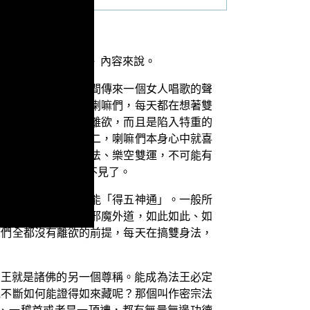
導師的《法華經講義》內容來說。
飛行時，剛好聽到人間傳來一個女人唱歌的聲
了。這表示密宗那些喇嘛們，每天都在想著雙
淫者，不僅完全沒有離欲，而且是陷入特重的
雙身法十六小時；第二，喇嘛們本身心中就喜
們每天都在想著雙身法、樂空雙運，不可能有
後，神通又會隨即不見了。
深修禪定」，接著才能「得五神通」。一般所
怎麼樣啊！」「那個邪魔外道，如此如此、如
嘛們全都沒有離欲的前提，每天在搞雙身法，
法王就是諸佛的另一個尊稱。能成為法王必定
見不斷如何能證得如來藏呢？那個叫作密宗法