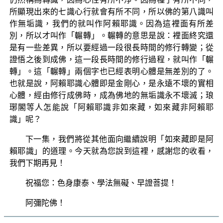
所顯現出來的七識心行就會有所不同，所以佛的第八識叫
作無垢識，我們的就叫作阿賴耶識。因為這裡面有所差
別，所以才叫作「輾轉」。輾轉的意思是說：裡面終究還
是有一些差異，所以要經過一段很長時間的修行轉變；從
證悟之後到成佛，這一段長時間的修行過程，就叫作「輾
轉」。這「輾轉」兩個字也已經表明心體是無差別的了。
也就是說，阿賴耶識心體即是金剛心，是永遠不壞的實相
心體，經由修行成佛時，成為佛地的無垢識永不壞滅；琅
琊閣等人怎能說「阿賴耶識非如來藏，如來藏非阿賴耶
識」呢？
下一集，我們將從其他面向繼續說明「如來藏即是阿
賴耶識」的道理。今天就為您說到這裡，感謝您的收看，
我們下期再見！
祝福您：色身康泰、學法無礙、早證菩提！
阿彌陀佛！