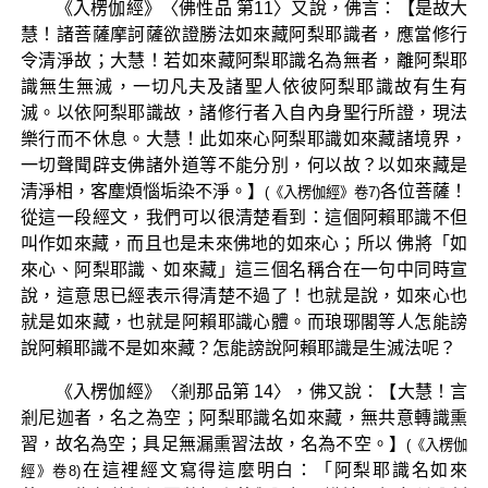
《入楞伽經》〈佛性品 第11〉又說，佛言：【是故大
慧！諸菩薩摩訶薩欲證勝法如來藏阿梨耶識者，應當修行
令清淨故；大慧！若如來藏阿梨耶識名為無者，離阿梨耶
識無生無滅，一切凡夫及諸聖人依彼阿梨耶識故有生有
滅。以依阿梨耶識故，諸修行者入自內身聖行所證，現法
樂行而不休息。大慧！此如來心阿梨耶識如來藏諸境界，
一切聲聞辟支佛諸外道等不能分別，何以故？以如來藏是
清淨相，客塵煩惱垢染不淨。】
各位菩薩！
(《入楞伽經》卷7)
從這一段經文，我們可以很清楚看到：這個阿賴耶識不但
叫作如來藏，而且也是未來佛地的如來心；所以 佛將「如
來心、阿梨耶識、如來藏」這三個名稱合在一句中同時宣
說，這意思已經表示得清楚不過了！也就是說，如來心也
就是如來藏，也就是阿賴耶識心體。而琅琊閣等人怎能謗
說阿賴耶識不是如來藏？怎能謗說阿賴耶識是生滅法呢？
《入楞伽經》〈剎那品第 14〉，佛又說：【大慧！言
剎尼迦者，名之為空；阿梨耶識名如來藏，無共意轉識熏
習，故名為空；具足無漏熏習法故，名為不空。】
(《入楞伽
在這裡經文寫得這麼明白：「阿梨耶識名如來
經》卷8)