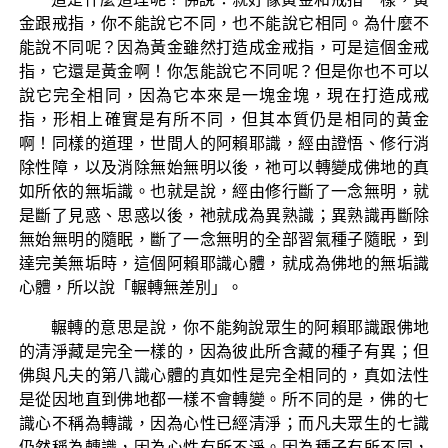
金跟戒指，你不能說它不同，也不能說它相同。為什麼不
能說不同呢？因為黃金雖然打造成金戒指，可是這個金戒
指，它還是黃金啊！你怎能說它不同呢？但是你也不可以
說它完全相同，因為它本來是一塊金塊，現在打造成戒
指，形相上確實是有所不同，但其本質仍是相同的黃金
啊！同樣的道理，世間人的阿賴耶識，經由證悟、修行消
除性障，以及消除無始無明以後，祂可以轉變成佛地的真
如所依的無垢識。也就是說，經由修行斷了一念無明，就
是斷了見惑、思惑以後，祂就成為異熟識；異熟識再斷除
無始無明的隨眠，斷了一念無明的全部習氣種子隨眠，到
達完美無垢時，這個阿賴耶識心體，就成為佛地的無垢識
心體，所以說「輾轉無差別」。
輾轉的意思是說，你不能夠說眾生的阿賴耶識跟佛地
的清淨藏是完全一樣的，因為彼此所含藏的種子有異；但
佛與凡夫的第八識心體的真如性是完全相同的，真如法性
是從因地直到佛地都一樣不會轉變。所不同的是，佛的七
識心不稱為轉識，因為心性已經清淨；而凡夫眾生的七識
仍然稱為轉識，因為心性有所不淨。因為種子有所不同，