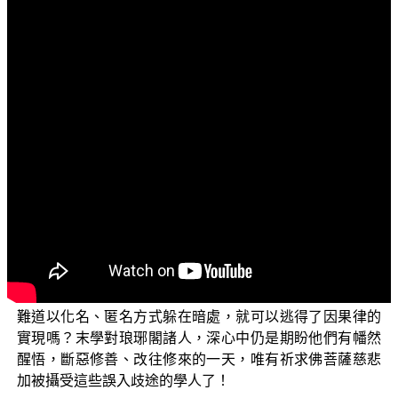
文字內容
各位菩薩：阿彌陀佛！
歡迎您收看正覺教團視頻弘法節目，目前正在為您演
述的是第二季的「三乘菩提之相似佛法——重蹈燈下黑之
琅琊閣」單元。
在上一集中，我們談到琅琊閣自2019年密集在網路貼
文以來，已歷時三年有餘，至今仍沒有停歇的跡象，這種
破法的心態和行為實在令人難以理解！依常理來說，修學
佛法的人基本上應該都是良善之人，同時也應該相信因果
才對；然而，琅琊閣等人這些年來，利用網路媒體，以栽
贓、誣衊、渲染、抹黑、扭曲等方式，惡意攻擊 平實導師
和正覺同修會，深心中難道都沒有絲毫的慚愧和不安嗎？
難道以化名、匿名方式躲在暗處，就可以逃得了因果律的
實現嗎？末學對琅琊閣諸人，深心中仍是期盼他們有幡然
醒悟，斷惡修善、改往修來的一天，唯有祈求佛菩薩慈悲
加被攝受這些誤入歧途的學人了！