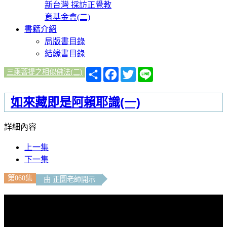
新台灣 採訪正覺教
育基金會(二)
書籍介紹
局版書目錄
結緣書目錄
分
Facebook
Twitter
Line
三乘菩提之相似佛法(二)
享
如來藏即是阿賴耶識(一)
詳細內容
上一集
下一集
第060集
由 正圜老師開示