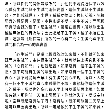
法，所以你們的開悟是錯誤的。」他們不曉得這個第八識
心體有生滅門與不生滅門兩個要義，這個生滅與不生滅和
合，才能成就世間、出世間種種功德法；換句話說，阿賴
耶識的體是恆、是常，本性永遠不變、不生不滅；而阿賴
耶識所含藏的種子，是生滅門，常常在變異，所以能出生
種種無漏性的有為法；因此體是不生不滅，種子永遠在生
滅。這就是《起信論》所說的一心有二門：生滅門與不生
滅門和合為一心的真實義。
「心生滅門」是說七轉識依於如來藏，不能離開如來
藏而有生滅門；由這個生滅門中，就可以往上探究到不生
滅的「心真如門」；也就是說，如果沒有一個不生不滅的
體，就不可能有生滅的法出現。如果沒有一個不生不滅的
真心，就不可能每天早上有生滅的妄心出現。所以，因為
有一個不生不滅的真心本體常住不壞，來執持你這個生滅
心的種子，所以你的妄心每天早上可以重新再出現。如果
沒有祂，那你前一天晚上睡著了，你就消失了，變成空無
啦，空無就是沒有法了呀！沒有法，就不可能第二天早上
還可以無因再出現。所以一定是依於不生不滅的如來藏，