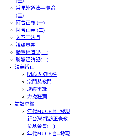
(一)
常見外道法—廣論
(二)
阿含正義 (一)
阿含正義 (二)
入不二法門
識蘊真義
勝鬘經講記(一)
勝鬘經講記(二)
法義辨正
明心與初地釋
宗門與教門
壇經辨訛
力挽狂瀾
訪談專欄
年代MUCH台--發現
新台灣 採訪正覺教
育基金會(一)
年代MUCH台--發現