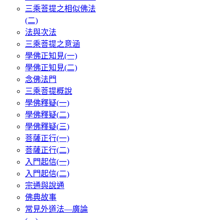
三乘菩提之相似佛法
(二)
法與次法
三乘菩提之意涵
學佛正知見(一)
學佛正知見(二)
念佛法門
三乘菩提概說
學佛釋疑(一)
學佛釋疑(二)
學佛釋疑(三)
菩薩正行(一)
菩薩正行(二)
入門起信(一)
入門起信(二)
宗通與說通
佛典故事
常見外道法—廣論