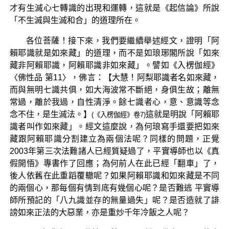
才有生滅心七轉識的出現和運轉，這就是《起信論》所說
「不生滅與生滅和合」的道理所在。
各位菩薩！接下來，我們要繼續舉述經文，證明「阿
賴耶識就是如來藏」的道理，而不是如琅琊閣所說「如來
藏非阿賴耶識，阿賴耶識非如來藏」。譬如《入楞伽經》
〈佛性品 第11〉，佛言：【大慧！阿梨耶識者名如來藏，
而與無明七識共俱，如大海波常不斷絕，身俱生故；離無
常過，離於我過，自性清淨。餘七識者心，意、意識等念
念不住，是生滅法。】
這就是明說「阿賴耶
(《入楞伽經》卷7)
識者叫作如來藏」。經文這麼說，為何琅寫手還要把如來
藏跟阿賴耶識分割建立為兩個法呢？同樣的問題，正覺
2003年第三次法難諸人已經質疑過了，平實導師也以《真
假開悟》專書作了回應；為何前人在此已經「翻車」了，
後人依舊在此重蹈覆轍呢？如果阿賴耶識和如來藏是不同
的兩個心，那每個有情到底有幾個心呢？是否難逃 平實導
師所預記的「八九識並存的無量過失」呢？是否造就了誹
謗如來正法的大惡業，亦是重炒千年冷飯之人呢？