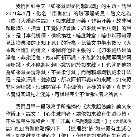
我們回到今天「如來藏即是阿賴耶識」的主題。話說
2021年4月，化名「南伽他」的琅琊閣成員，貼文名為
〈依《大乘起信論》，如來藏是淨義，非染汙義，故非阿
賴耶識〉，指責【正覺同修會說：如來藏＝第八識】的說
法，是【李代桃僵、偷樑換柱、暗度陳倉，暗中以邪知邪
見汰換佛法的正知正見】的行為。此篇文中舉出數段《大
乘起信論》的論文，來闡釋他所主張的：【如來藏乃是清
淨義，非染污義，故非阿賴耶識，不能將如來藏等同於阿
賴耶識，也不能將阿賴耶識等同於如來藏。】也就是他認
為如來藏是清淨藏，不是染汙藏；而阿賴耶識執藏染汙法
種，是染汙識、雜染因，所以阿賴耶識非如來藏，如來藏
非阿賴耶識。琅琊閣寫手「南伽他」這樣的主張，真是令
人驚訝其知見之淺薄，可說是完全不懂佛法者之所言。
我們且舉一段琅寫手所指摘的《大乘起信論》論文來
作辨正。論文：【心生滅門者，謂依如來藏有生滅心轉，
不生滅與生滅和合，非一非異，名阿賴耶識。】
(《大乘起信
南伽他略解如下：【這裡說“依”如來藏有生滅心
論》卷上)
轉，如來藏是生滅心之【依】，但非是如來藏有生有滅。