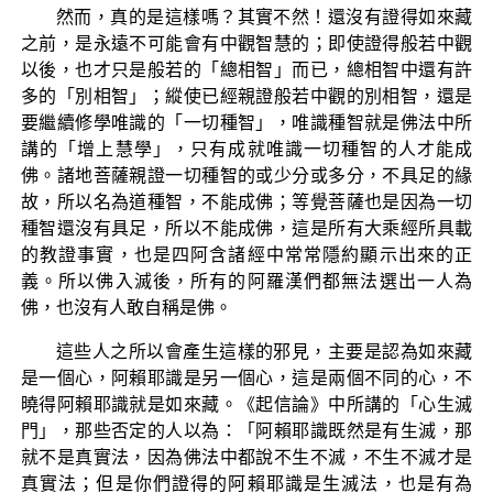
然而，真的是這樣嗎？其實不然！還沒有證得如來藏
之前，是永遠不可能會有中觀智慧的；即使證得般若中觀
以後，也才只是般若的「總相智」而已，總相智中還有許
多的「別相智」；縱使已經親證般若中觀的別相智，還是
要繼續修學唯識的「一切種智」，唯識種智就是佛法中所
講的「增上慧學」，只有成就唯識一切種智的人才能成
佛。諸地菩薩親證一切種智的或少分或多分，不具足的緣
故，所以名為道種智，不能成佛；等覺菩薩也是因為一切
種智還沒有具足，所以不能成佛，這是所有大乘經所具載
的教證事實，也是四阿含諸經中常常隱約顯示出來的正
義。所以佛入滅後，所有的阿羅漢們都無法選出一人為
佛，也沒有人敢自稱是佛。
這些人之所以會產生這樣的邪見，主要是認為如來藏
是一個心，阿賴耶識是另一個心，這是兩個不同的心，不
曉得阿賴耶識就是如來藏。《起信論》中所講的「心生滅
門」，那些否定的人以為：「阿賴耶識既然是有生滅，那
就不是真實法，因為佛法中都說不生不滅，不生不滅才是
真實法；但是你們證得的阿賴耶識是生滅法，也是有為