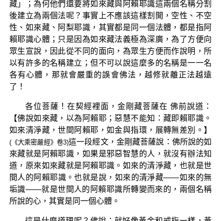
藏」；為何他們還要將如來藏與阿賴耶識這兩個名稱分割
後建立為兩個法呢？事實上不應該這樣割開，空性、不空
性、如來藏、阿梨耶識，其實都是同一個法體，都是指阿
賴耶識心體；只是因為如來藏法義極為深廣，為了方便向
眾生宣說，因此從不同的面向，為眾生方便而作說明，所
以有許多的名稱建立；但不可以說這麼多的名稱是一一名
各有心體，那就會嚴重的誤會佛法，越修就離正法越遠
了！
各位菩薩！在契經裡面，金剛藏菩薩在 佛前說道：
【佛說如來藏，以為阿賴耶；惡慧不能知：藏即賴耶識。
如來清淨藏，世間阿賴耶，如金與指環，展轉無差別。】
這一段經文，金剛藏菩薩說：佛所說的如
(《大乘密嚴經》卷3)
來藏就是阿賴耶識，如果是邪惡智慧的人，就沒有辦法知
道，原來如來藏就是阿賴耶識。如來的清淨藏，也就是世
間人的阿賴耶識。也就是說，如來的清淨藏——如來的無
垢識——就是世間人的阿賴耶識所轉變而來的，兩個名稱
所說的心，其實是同一個心體。
這是什麼道理呢？佛說：就好像黃金和戒指一樣，黃