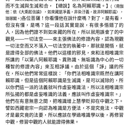
而不生滅與生滅和合，【總說】名為阿賴耶識。】
(〈南伽
他：依《大乘起信論》，如來藏是凈義，非染汙義，故非阿賴耶識〉，
各位菩薩！你看懂他在說什麼嗎？對了，是有看，
琅琊閣。)
但沒有懂，是嗎？這一段話其實是說，有很多悟錯了的
人，因為他們證不到如來藏的所在，所以就用誤會了的中
觀見——一切法空——來主張佛法的修證內容，認為現觀
一切法空而又不落入一切法空的執著中，那就是開悟，就
是證得全部的佛法。他們以這樣的邪見，來和法相唯識宗
所講的「以第八阿賴耶識、異熟識、無垢識為中心的一切
種智的修證內容」來互相諍議。由於這個「諍」議的所
在，所以他們常常這樣說：「你們法相唯識宗既然在講阿
賴耶識，但是這個阿賴耶識是生滅識，是可以滅除的，所
以你們這一派的法義就叫作虛妄唯識法，所以法相唯識宗
所弘揚的都是虛妄唯識的法義，應該叫作虛妄唯識宗。」
他們在有意無意之間，把唯識增上慧學貶抑在中觀之下。
譬如西藏密宗一向認為唯識是方便法，不是究竟法，中觀
才是最究竟的法要，所以應該在學過唯識學以後，再修習
中觀，修習中觀的人就能證得佛果。