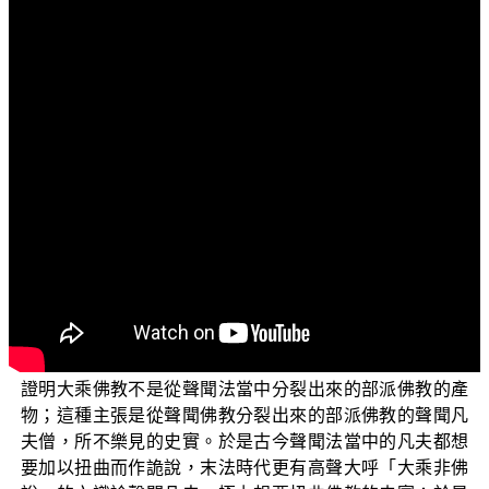
文字內容
各位菩薩：阿彌陀佛！
歡迎您收看「三乘菩提之相似佛法」這個單元，今天
我們要來談「童女迦葉與大乘佛教」。
平實導師曾經出版一本《童女迦葉考》，這本書針對
長阿含部《弊宿經》當中記載佛世的時候一位童女迦葉菩
薩，率領五百比丘遊行於人間的歷史事實。這位童女迦葉
是以童貞行而依止菩薩戒弘化於人間的大菩薩，她不依別
解脫戒
來弘化於人間。這一位童女迦葉在不同
(也就是聲聞戒)
的經論當中，則是翻譯成拘摩羅迦葉或是鳩摩羅迦葉等等
的名稱。平實導師以《童女迦葉考》提出了證明，證明大
乘佛教與聲聞佛教是同時存在於佛世的歷史事實，目的在
證明大乘佛教不是從聲聞法當中分裂出來的部派佛教的產
物；這種主張是從聲聞佛教分裂出來的部派佛教的聲聞凡
夫僧，所不樂見的史實。於是古今聲聞法當中的凡夫都想
要加以扭曲而作詭說，末法時代更有高聲大呼「大乘非佛