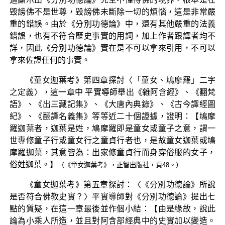
毀謗佛不是世尊，毀謗佛未斷除一切的煩惱，這是非常嚴
重的錯誤。由於《分別功德論》中，還有其他嚴重的法義
錯誤，也有不符合歷史事實的用詞，加上作者跟譯者均不
詳，因此《分別功德論》實在是不可以拿來引用，不可以
拿來佐證任何的事實。
《童女迦葉考》第四章探討〈「童女、鳩摩羅」二字
之定義〉，這一章中 平實導師舉出《雜阿含經》、《翻梵
語》、《出三藏記集》、《大唐內典錄》、《古今譯經圖
紀》、《翻譯名義集》等等近二十個證據，證明：【鳩摩
羅迦葉者，迦葉是姓，鳩摩羅即是童女或童子之意，謂一
世專修童子行或童女行之童貞行者也，是故童女迦葉或鳩
摩羅迦葉，其意皆為：出家修童貞行而身穿俗服的女子，
俗姓迦葉。】
（《童女迦葉考》，正智出版社，頁48。）
《童女迦葉考》第五章探討：〈《分別功德論》所說
是否符合佛教史實？〉平實導師對《分別功德論》提出七
點的質疑，在這一章最後並作個小結：【由是緣故，說此
論為小乘人所造，並且對阿含部經典中的史實加以變造。