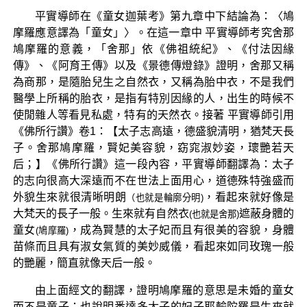
平實導師在《童女迦葉考》第九章中下結論為：〈鳩
摩羅應意譯為「童女」〉。在這一章中 平實導師考究舍那
鳩摩羅的意義，「舍那」依《佛祖統紀》、《付法因緣
傳》、《阿育王傳》以及《景德傳燈錄》證明，舍那又稱
為商那，是隨胎兒生之自然衣，又稱為胎中衣，不是我們
醫學上所稱的胎衣，是指有特別因緣的人，出生的時候不
使閒雜人等看見私處，特有的天然衣。接著 平實導師引用
《佛所行讚》卷1：【太子志高遠，德盛貌清明，猶梵天長
子。舍那鳩摩羅，賢妃美容貌，窈窕淑妙姿，瓌艷若天
后；】《佛所行讚》這一段內容，平實導師翻譯為：太子
的志向很高大深遠而不在世法上面用心，道德殊特強盛而
外貌生來就很清晰明朗
，看起來就好像是
（也就是輪廓分明)
大梵天的長子一般。生來就有自然衣
遮蔽身體的
(也就是舍那)
童女
，成為賢慧的太子妃而且有很美的容貌，身體
(鳩摩羅)
苗條而且具有淑女氣質的美妙威儀，看起來如同玫瑰一般
的艷麗，簡直就像天后一般。
由上面經文的翻譯，證明鳩摩羅的意思是未婚的童女
而不是童子；也說明悉達多太子的妃子耶輸陀羅是生來就