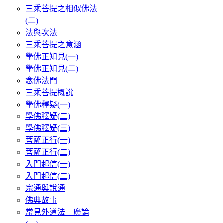
三乘菩提之相似佛法
(二)
法與次法
三乘菩提之意涵
學佛正知見(一)
學佛正知見(二)
念佛法門
三乘菩提概說
學佛釋疑(一)
學佛釋疑(二)
學佛釋疑(三)
菩薩正行(一)
菩薩正行(二)
入門起信(一)
入門起信(二)
宗通與說通
佛典故事
常見外道法—廣論