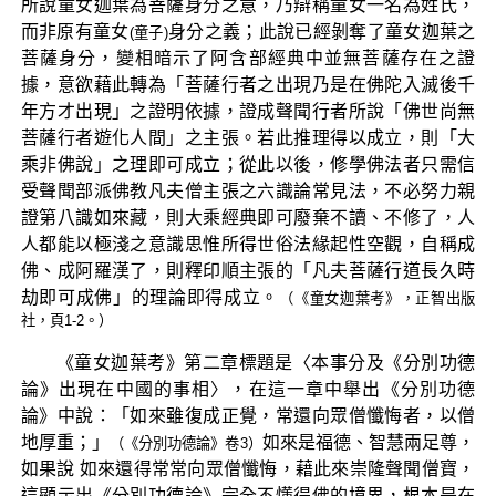
所說童女迦葉為菩薩身分之意，乃辯稱童女一名為姓氏，
而非原有童女
身分之義；此說已經剝奪了童女迦葉之
(童子)
菩薩身分，變相暗示了阿含部經典中並無菩薩存在之證
據，意欲藉此轉為「菩薩行者之出現乃是在佛陀入滅後千
年方才出現」之證明依據，證成聲聞行者所說「佛世尚無
菩薩行者遊化人間」之主張。若此推理得以成立，則「大
乘非佛說」之理即可成立；從此以後，修學佛法者只需信
受聲聞部派佛教凡夫僧主張之六識論常見法，不必努力親
證第八識如來藏，則大乘經典即可廢棄不讀、不修了，人
人都能以極淺之意識思惟所得世俗法緣起性空觀，自稱成
佛、成阿羅漢了，則釋印順主張的「凡夫菩薩行道長久時
劫即可成佛」的理論即得成立。
（《童女迦葉考》，正智出版
社，頁1-2。）
《童女迦葉考》第二章標題是〈本事分及《分別功德
論》出現在中國的事相〉，在這一章中舉出《分別功德
論》中說：「如來雖復成正覺，常還向眾僧懺悔者，以僧
地厚重；」
如來是福德、智慧兩足尊，
（《分別功德論》卷3）
如果說 如來還得常常向眾僧懺悔，藉此來崇隆聲聞僧寶，
這顯示出《分別功德論》完全不懂得佛的境界，根本是在