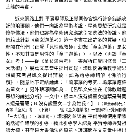
菩薩的事實。
近來網路上對 平實導師及正覺同修會進行許多錯誤攻
訐的琅琊閣，他們一向認為學術考證、學術思想研究就是
修學佛法，他們也認為學術研究應該引領佛法的修證。他
們藉此針對《童女迦葉考》這一本書提出許多的質疑，琅
琊閣在他們〈正覺「見性親教師」幻想「童女迦葉」是女
性，不知其實是男性的「童子迦葉」〉，以及〈再談『童
女』考！——從《童女迦葉考》一書解析正覺同修會「三
大話術」〉幾篇文章當中提出質疑。琅琊閣為佛教學術思
想研究者呂凱文提出辯駁，認為蕭導師錯解《佛所行
讚》，隨意地下定結論說：「鳩摩羅的考究：鳩摩羅應譯
為童女。」另外琅琊閣認為：【呂凱文先生在《佛教輪迴
思想的論述分析》一文中，根本A.沒有說童女迦葉是聲聞
人還是菩薩；B.沒有說童女二字為姓氏。】
（〈陳永泰師兄：
再談『童女』考！（下篇）——從《童女迦葉考》一書解析正覺同修會
琅琊閣並認為 平實導師使用錯謬
「三大話術」〉，琅琊閣。）
的話術作錯誤的引導，藉此引導學人認為 平實導師違背祖
師大德，甚至是大乘佛法的原意。琅琊閣在文章當中提出