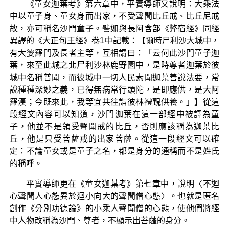
《童女迦葉考》第六章中，平實導師又說明：大乘法
中以童子身、童女身而出家，不受聲聞比丘戒、比丘尼戒
故，亦可稱名沙門童子。譬如與長阿含部《弊宿經》同經
異譯的《大正句王經》卷1中記載：【爾時尸利沙大城中，
有大婆羅門及長者主等，互相謂曰：「云何此沙門童子迦
葉，來至此城之北尸利沙林鹿野園中，是時尊者迦葉於彼
城中名稱普聞，而彼城中一切人民素聞迦葉善說法要，常
說種種深妙之義，已得無病常行頭陀，是即應供，是大阿
羅漢；今既來此，我等宜共往詣彼林禮覲供養。」】從這
段經文內容可以知道，沙門迦葉在這一部經中被譯為童
子，他並不是領受聲聞戒的比丘，否則應該稱為迦葉比
丘，他是只受菩薩戒的出家菩薩。從這一段經文可以確
定：不論童女或是童子之名，都是身分的通稱而不是姓氏
的稱呼。
平實導師更在《童女迦葉考》第七章中，說明〈不迴
心聲聞人心態異於迴小向大的聲聞僧心態〉。也就是匿名
創作《分別功德論》的小乘人聲聞僧的心態，使他們將經
中人物改稱為沙門、尊者，不顯示出菩薩的身分。