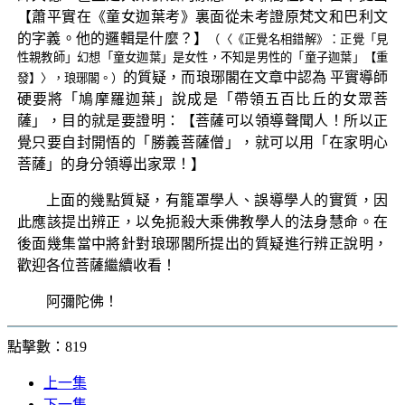
【蕭平實在《童女迦葉考》裏面從未考證原梵文和巴利文
的字義。他的邏輯是什麼？】
（〈《正覺名相錯解》：正覺「見
性親教師」幻想「童女迦葉」是女性，不知是男性的「童子迦葉」【重
的質疑，而琅琊閣在文章中認為 平實導師
發】〉，琅琊閣。）
硬要將「鳩摩羅迦葉」說成是「帶領五百比丘的女眾菩
薩」，目的就是要證明：【菩薩可以領導聲聞人！所以正
覺只要自封開悟的「勝義菩薩僧」，就可以用「在家明心
菩薩」的身分領導出家眾！】
上面的幾點質疑，有籠罩學人、誤導學人的實質，因
此應該提出辨正，以免扼殺大乘佛教學人的法身慧命。在
後面幾集當中將針對琅琊閣所提出的質疑進行辨正說明，
歡迎各位菩薩繼續收看！
阿彌陀佛！
點擊數：819
上一集
下一集