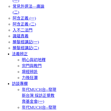
(一)
常見外道法—廣論
(二)
阿含正義 (一)
阿含正義 (二)
入不二法門
識蘊真義
勝鬘經講記(一)
勝鬘經講記(二)
法義辨正
明心與初地釋
宗門與教門
壇經辨訛
力挽狂瀾
訪談專欄
年代MUCH台--發現
新台灣 採訪正覺教
育基金會(一)
年代MUCH台--發現