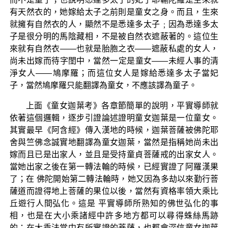
有天然衣的，她嫁給太子之前則是童女之身。而且，生來
就擁有自然衣的人，顯然不是悉達多太子﹔因為悉達多太
子是很分明的馬陰藏相，不是被自然衣遮蔽著的。這位生
來就有自然衣——也就是胎胞之衣——遮蔽私處的女人，
尚未出嫁而待字閨中，當然一定是童女——未經人事的清
淨女人——鳩摩羅；而這位女人是嫁給悉達多太子當妃
子，當然鳩摩羅只能翻譯為童女，不應該譯為童子。
上面《童女迦葉考》各章節簡單的說明，平實導師就
依著這個邏輯，逐步引證論述證明童女迦葉是一位童女。
其實最早《阿含經》傳入漢地的時候，迦葉菩薩被佛陀耶
舍與竺佛念誠實地翻譯為童女迦葉，當然是指稱她尚未出
嫁而且已是出家人，並且是受持童貞菩薩戒的出家女人。
當她出家之後在第一轉法輪的時候，已經實證了阿羅漢果
了；在 佛陀開始第二轉法輪時，她又因為多劫以來勤行菩
薩道而證得地上菩薩的果位以後，當然有資格率領大乘比
丘遊行人間弘化。這是 平實導師所熟知的佛世弘化的事
相，也是在大小乘諸經中許多地方都可以尋得蛛絲馬跡
的；在大乘法當中有所實證的菩薩，也都會深信童女迦葉