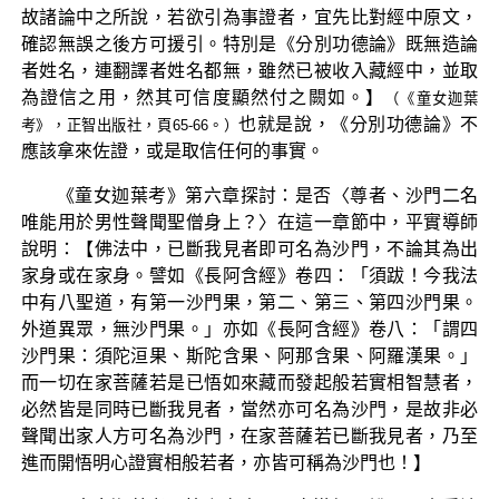
故諸論中之所說，若欲引為事證者，宜先比對經中原文，
確認無誤之後方可援引。特別是《分別功德論》既無造論
者姓名，連翻譯者姓名都無，雖然已被收入藏經中，並取
為證信之用，然其可信度顯然付之闕如。】
（《童女迦葉
也就是說，《分別功德論》不
考》，正智出版社，頁65-66。）
應該拿來佐證，或是取信任何的事實。
《童女迦葉考》第六章探討：是否〈尊者、沙門二名
唯能用於男性聲聞聖僧身上？〉在這一章節中，平實導師
說明：【佛法中，已斷我見者即可名為沙門，不論其為出
家身或在家身。譬如《長阿含經》卷四：「須跋！今我法
中有八聖道，有第一沙門果，第二、第三、第四沙門果。
外道異眾，無沙門果。」亦如《長阿含經》卷八：「謂四
沙門果：須陀洹果、斯陀含果、阿那含果、阿羅漢果。」
而一切在家菩薩若是已悟如來藏而發起般若實相智慧者，
必然皆是同時已斷我見者，當然亦可名為沙門，是故非必
聲聞出家人方可名為沙門，在家菩薩若已斷我見者，乃至
進而開悟明心證實相般若者，亦皆可稱為沙門也！】