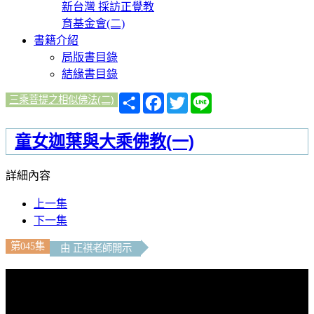
新台灣 採訪正覺教
育基金會(二)
書籍介紹
局版書目錄
結緣書目錄
分
Facebook
Twitter
Line
三乘菩提之相似佛法(二)
享
童女迦葉與大乘佛教(一)
詳細內容
上一集
下一集
第045集
由 正祺老師開示