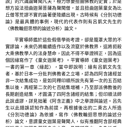
說」的六識論聲聞凡夫，極力想要扭曲佛教的史實；於是
想方設法扭曲迦葉菩薩為聲聞僧，並且扭曲迦葉童女為比
丘僧等荒謬不實的論著便陸續出現。古時候有《分別功德
論》是最具體的事例，現代的代表作則有呂凱文先生的
〈佛教輪迴思想的論述分析〉論文。
平實導師鑑於這些假借學術考證，卻是籠罩大眾的不
實謬論，未來仍將繼續造作以及流竄於佛教界，這將扼殺
大乘佛教學人的法身慧命，因此不得不舉證辨正，因為這
個因緣寫作了《童女迦葉考》。平實導師《童女迦葉考》
一書的第一章〈緣起〉，當中即說明：緣有呂凱文先生
者，基於日本一分批判佛教者之立場，認為四阿含諸經並
非一次結集成功，是如同釋印順所說先有第一次的五百結
集以後，再經第二次的七百結集增補，乃至部派佛教後的
長期創造結集，才圓滿了四阿含諸經的結集；但印順法師
此說虛謬，詳見拙著《阿含正義》中之舉證與論述。呂先
生以此錯誤認知作為前提，再根據後出的二乘古人所造
《分別功德論》為依據，寫作〈佛教輪迴思想的論述分
析〉論文，意謂童女迦葉是聲聞人，似有推翻阿含部經典