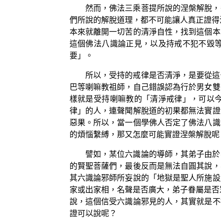
然而，佛法三乘菩提所說的涅槃解脫，
們所說的解脫道理，都不可能讓人真正證得
本來就離開一切苦的清淨自性，找到這個本
這個佛法八識論正見，以及持戒不犯不毀
要」。
所以，受持的戒律是否清淨，是要從這
巴等喇嘛教祖師，自己錯誤認為行於男女雙
樣就是受持喇嘛教的「清淨戒律」，可以
律」的人，連聲聞解脫道的初果都無法實證
惡果。所以，當一個學佛人否定了佛法八識
的煩惱繫縛，那又怎麼可能實證涅槃解脫呢
譬如，某位六識論的導師，其弟子由於
的賢聖菩薩們，最後反而是無法自圓其說，
其六識論邪師所妄說的「地獄是聖人所施設
家或出家相，名聲是否廣大，弟子眷屬是否
說，這個信受六識論邪見的人，其實就是不
證可以說呢？