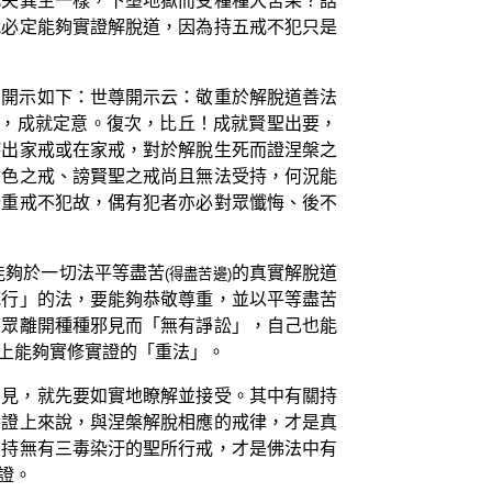
凡夫異生一樣，下墮地獄而受種種大苦果？話
就必定能夠實證解脫道，因為持五戒不犯只是
們開示如下：世尊開示云：敬重於解脫道善法
持，成就定意。復次，比丘！成就賢聖出要，
持出家戒或在家戒，對於解脫生死而證涅槃之
貪色之戒、謗賢聖之戒尚且無法受持，何況能
十重戒不犯故，偶有犯者亦必對眾懺悔、後不
能夠於一切法平等盡苦
的真實解脫道
(得盡苦邊)
梵行」的法，要能夠恭敬尊重，並以平等盡苦
大眾離開種種邪見而「無有諍訟」，自己也能
上能夠實修實證的「重法」。
知見，就先要如實地瞭解並接受。其中有關持
實證上來說，與涅槃解脫相應的戒律，才是真
受持無有三毒染汙的聖所行戒，才是佛法中有
證。