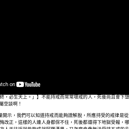
此先問候大家：少病少惱否？色身康泰否？道業精進否？目前正
於世俗的布施善行，就能夠成就與解脫道相應的布施正論。布
佛菩薩以及善知識的正確教導，不但是樂於布施，在布施時還
清淨戒律方得涅槃解脫」的道理。平實導師在《涅槃》一書中
生天；因此一切人都應該受持五戒，不論是否想要修學解脫道而
，詣彼講堂，澡手洗足，處中而坐。時，諸比丘在左面坐，諸清
財，所願不遂。二者設有所得，日當衰耗。三者在所至處，眾
持戒，有五功德。何謂為五？一者諸有所求，輙得如願。二者
終，必生天上。」】不能持戒而常常壞戒的人，死後尚且會下
屬空談啊！
教量開示，我們可以知道持戒而能夠證解脫，所應持受的戒律是
悔改正，這樣的人連人身都保不住，死後都還得下地獄受報，