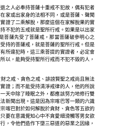
不退之人必奉持菩薩十重戒不犯故，偶有犯者
是在家或出家身的法相不同，或是菩薩、聲聞
，實證了二乘解脫，那麼這個在家解脫果的實
受持不犯的五戒就是聖所行戒。如果是以出家
是菩薩先受了菩薩戒，那當菩薩破參明心之
而受持的菩薩戒，就是菩薩的聖所行戒。但是
等有所違犯時，這三乘菩提的實證者，必定會
。所以，能夠受持聖所行戒而不犯不毀的人，
貪財之戒、貪色之戒、誹謗賢聖之戒尚且無法
的實證；而不能受持清淨戒律的人，他的所說
人一天中除了睡眠之外，都應該努力地修行雙
犯法新聞出現。這是因為宗喀巴等一類的六識
以宗喀巴對於如何解脫於貪財、貪色等五欲的
，只要在意識覺知心中不貪愛細滑觸等男女欲
惡行，令他們造作下墮三惡道的惡業之因緣，