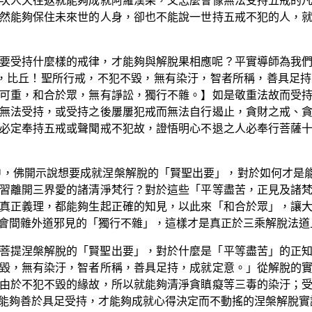
次人天往返就能夠成就阿羅漢果，又怎麼會像無法受持五戒的
然能夠保住未來世的人身，卻也不能說一世持五戒不犯的人，
要受持什麼樣的戒律，才能夠與解脫果相應呢？平實導師為我
，比丘！聖所行戒，不犯不毀，無有染汙，智者所稱，善具足
可重，和合於眾，無有諍訟，獨行不雜。】如是敬重法故而受
無法受持，或受持之後屢屢犯戒而無法自行遏止，貪財之戒、
必定奉持五戒或聲聞戒不犯故，證悟明心不退之人必奉行菩薩
中，佛開示說想要成就涅槃解脫的「賢聖出要」，對於如何才是
習離開三界愛的諸清淨梵行？對於這些「平等盡苦，正見及諸
真正義理，都能夠生起正確的知見，以此來「和合於眾」，讓
會間雜外道邪見的「獨行不雜」，這樣才是真正於三乘解脫法道
菩提涅槃解脫的「賢聖出要」，對於什麼是「平等盡苦」的正
毀，無有染汙，智者所稱，善具足持，成就定意。」從解脫的
由於不犯不毀的緣故，所以就能夠清淨貪瞋癡等三毒的染汙；
能夠善於具足受持，才能夠成就心得決定而不動搖的涅槃解脫實