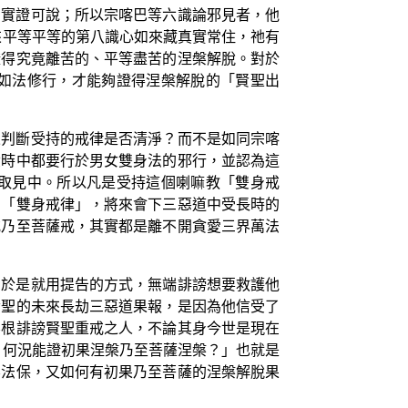
的實證可說；所以宗喀巴等六識論邪見者，他
來平等平等的第八識心如來藏真實常住，祂有
證得究竟離苦的、平等盡苦的涅槃解脫。對於
如法修行，才能夠證得涅槃解脫的「賢聖出
來判斷受持的戒律是否清淨？而不是如同宗喀
六時中都要行於男女雙身法的邪行，並認為這
取見中。所以凡是受持這個喇嘛教「雙身戒
的「雙身戒律」，將來會下三惡道中受長時的
戒乃至菩薩戒，其實都是離不開貪愛三界萬法
，於是就用提告的方式，無端誹謗想要救護他
賢聖的未來長劫三惡道果報，是因為他信受了
無根誹謗賢聖重戒之人，不論其身今世是現在
，何況能證初果涅槃乃至菩薩涅槃？」也就是
無法保，又如何有初果乃至菩薩的涅槃解脫果