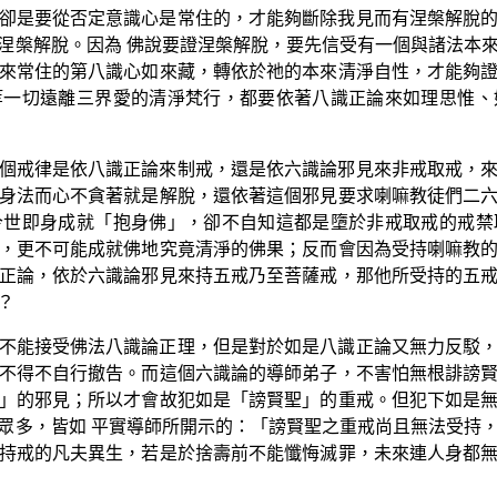
卻是要從否定意識心是常住的，才能夠斷除我見而有涅槃解脫
涅槃解脫。因為 佛說要證涅槃解脫，要先信受有一個與諸法本
來常住的第八識心如來藏，轉依於祂的本來清淨自性，才能夠
等一切遠離三界愛的清淨梵行，都要依著八識正論來如理思惟、
個戒律是依八識正論來制戒，還是依六識論邪見來非戒取戒，
身法而心不貪著就是解脫，還依著這個邪見要求喇嘛教徒們二
今世即身成就「抱身佛」，卻不自知這都是墮於非戒取戒的戒禁
，更不可能成就佛地究竟清淨的佛果；反而會因為受持喇嘛教
正論，依於六識論邪見來持五戒乃至菩薩戒，那他所受持的五
？
不能接受佛法八識論正理，但是對於如是八識正論又無力反駁
不得不自行撤告。而這個六識論的導師弟子，不害怕無根誹謗
」的邪見；所以才會故犯如是「謗賢聖」的重戒。但犯下如是
眾多，皆如 平實導師所開示的：「謗賢聖之重戒尚且無法受持
持戒的凡夫異生，若是於捨壽前不能懺悔滅罪，未來連人身都