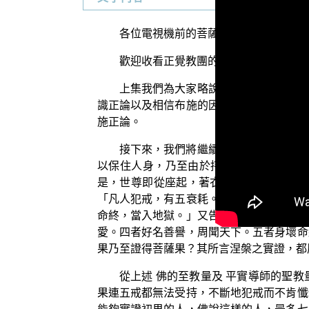
各位電視機前的菩薩們：阿彌陀佛！
歡迎收看正覺教團的電視弘法節目，在
上集我們為大家略說過，並不是單單行
識正論以及相信布施的因果，同時還要依於
施正論。
接下來，我們將繼續為大家略說「持受
以保住人身，乃至由於持戒利益眾生而得
是，世尊即從座起，著衣持鉢，與大眾俱
「凡人犯戒，有五衰耗。何謂為五？一者求
命終，當入地獄。」又告諸清信士：「凡人
愛。四者好名善譽，周聞天下。五者身壞命
果乃至證得菩薩果？其所言涅槃之實證，都
從上述 佛的至教量及 平實導師的聖
果連五戒都無法受持，不斷地犯戒而不肯懺