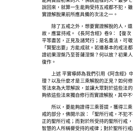
能夠實證初果的人，佛說這樣的人，最多七
說回來，就算一生能夠受持五戒都不犯，雖
實證解脫果前所應具備的次法之一。
除了五戒之外，想要實證解脫的人，還
故，應當持戒。《長阿含經》卷9：【復次
平等盡苦，正見及諸梵行；是名重法，可敬
「賢聖出要」方能成就。若連基本的戒法都
證初果涅槃乃至菩薩涅槃？何以故？初果人
復作。
上述 平實導師為我們引用《阿含經》
理？以及什麼才是三乘解脫的正見？如何修
等法來為大眾解說，並讓大眾對於這些法的
夠依這些法來獨自修行而實證解脫，其中不
所以，要能夠證得三乘菩提，獲得三乘
戒的部分，佛開示說：「聖所行戒，不犯不
正的聖所行戒；而對於所受持的聖所行戒，
智慧的人所稱譽受持的戒律；對於聖所行戒