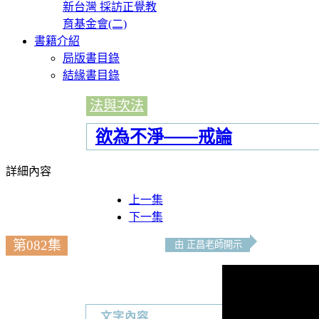
新台灣 採訪正覺教
育基金會(二)
書籍介紹
局版書目錄
結緣書目錄
法與次法
欲為不淨——戒論
詳細內容
上一集
下一集
第082集
由 正昌老師開示
文字內容