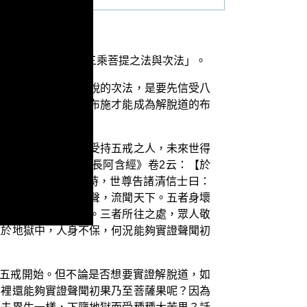
在演述的單元是「三乘菩提之法與次法」。
施而能夠成為實證解脫的次法，是要先信受八
要捨離欲貪，這樣的布施才能成為解脫道的布
，為我們開示如下：受持五戒之人，未來世得
實證涅槃。例如《長阿含經》卷2云：【於
信士在右面坐。爾時，世尊告諸清信士曰：
所不敬。四者醜名惡聲，流聞天下。五者身壞
所有財產，增益無損。三者所往之處，眾人敬
墮於地獄中，人身不保，何況能夠實證聲聞初
從五戒開始。但不論是否想要實證解脫道，如
哪裡還能夠實證聲聞初果乃至菩薩果呢？因為