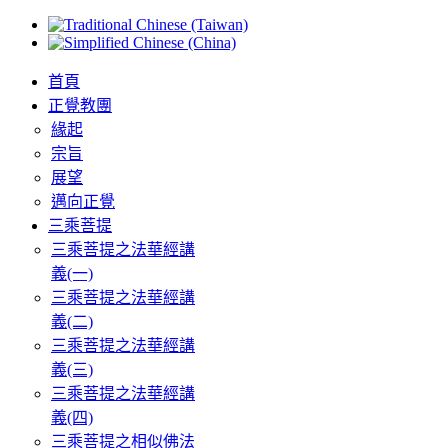
首頁
正覺教團
緣起
宗旨
展望
邁向正覺
三乘菩提
三乘菩提之法華經講
義(一)
三乘菩提之法華經講
義(二)
三乘菩提之法華經講
義(三)
三乘菩提之法華經講
義(四)
三乘菩提之相似佛法