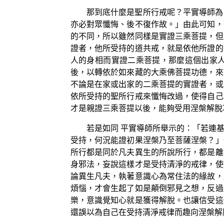
那到底什麼是聖所行戒呢？平實導師為
亦必對眾懺悔、後不復作故。」由此可知，
的不同，所以雖然同樣是實證三乘菩提，但
證者，他所受持的道共戒，就是依他所證的
人的身相而實證二乘菩提，那麼這個出家
後，以轉依於如來藏的大乘佛菩提功德，來
不論是在家或出家的二乘菩提的實證者，或
依所受持的聖所行戒來懺悔改過，使得自己
才是親證三乘菩提以後，能夠受用涅槃解脫
若是如同 平實導師所舉示的：「若連
受持，何況能證初果涅槃乃至菩薩涅槃？」
所行都是同於凡夫異生的所說所行，都是離
身邪法，妄說這樣才是受持清淨的戒律，使
論異生凡夫，執著意識心為常住法的緣故，
煩惱，才會生起了如是顛倒邪見之想，反過
樂，意識覺知心就是獲得解脫。也讓信受這
還誤以為自己在受持清淨戒律而趣向涅槃解