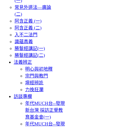
(一)
常見外道法—廣論
(二)
阿含正義 (一)
阿含正義 (二)
入不二法門
識蘊真義
勝鬘經講記(一)
勝鬘經講記(二)
法義辨正
明心與初地釋
宗門與教門
壇經辨訛
力挽狂瀾
訪談專欄
年代MUCH台--發現
新台灣 採訪正覺教
育基金會(一)
年代MUCH台--發現