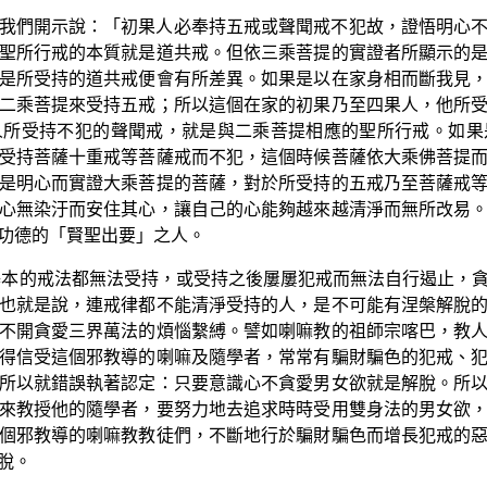
我們開示說：「初果人必奉持五戒或聲聞戒不犯故，證悟明心
聖所行戒的本質就是道共戒。但依三乘菩提的實證者所顯示的
是所受持的道共戒便會有所差異。如果是以在家身相而斷我見
二乘菩提來受持五戒；所以這個在家的初果乃至四果人，他所
人所受持不犯的聲聞戒，就是與二乘菩提相應的聖所行戒。如果
受持菩薩十重戒等菩薩戒而不犯，這個時候菩薩依大乘佛菩提
是明心而實證大乘菩提的菩薩，對於所受持的五戒乃至菩薩戒
心無染汙而安住其心，讓自己的心能夠越來越清淨而無所改易
功德的「賢聖出要」之人。
基本的戒法都無法受持，或受持之後屢屢犯戒而無法自行遏止，
也就是說，連戒律都不能清淨受持的人，是不可能有涅槃解脫
不開貪愛三界萬法的煩惱繫縛。譬如喇嘛教的祖師宗喀巴，教
得信受這個邪教導的喇嘛及隨學者，常常有騙財騙色的犯戒、
所以就錯誤執著認定：只要意識心不貪愛男女欲就是解脫。所
來教授他的隨學者，要努力地去追求時時受用雙身法的男女欲
個邪教導的喇嘛教教徒們，不斷地行於騙財騙色而增長犯戒的
脫。