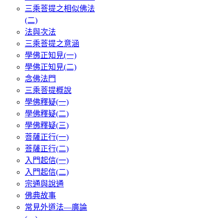
三乘菩提之相似佛法
(二)
法與次法
三乘菩提之意涵
學佛正知見(一)
學佛正知見(二)
念佛法門
三乘菩提概說
學佛釋疑(一)
學佛釋疑(二)
學佛釋疑(三)
菩薩正行(一)
菩薩正行(二)
入門起信(一)
入門起信(二)
宗通與說通
佛典故事
常見外道法—廣論