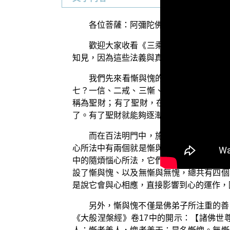
各位菩薩：阿彌陀佛！
歡迎大家收看《三乘菩提之法與次法》
知見，因為這些法義與真正的修行有密切的
我們先來看慚與愧的定位問題。首先，
七？一信、二戒、三慚、四愧、五聞、六捨
稱為聖財；有了聖財，在佛道上才有資糧
了。有了聖財就能夠逐漸引發種種妙行，並
而在百法明門中，施設了十一個善心所
心所法中有兩個就是慚與愧，因此，從百法
中的隨煩惱心所法，它們能夠引生與生長出
設了慚與愧、以及無慚與無愧，總共有四個
是說它會與心相應，直接影響到心的運作，
另外，慚與愧不僅是佛弟子所注重的善
《大般涅槃經》卷17中的開示：【諸佛世