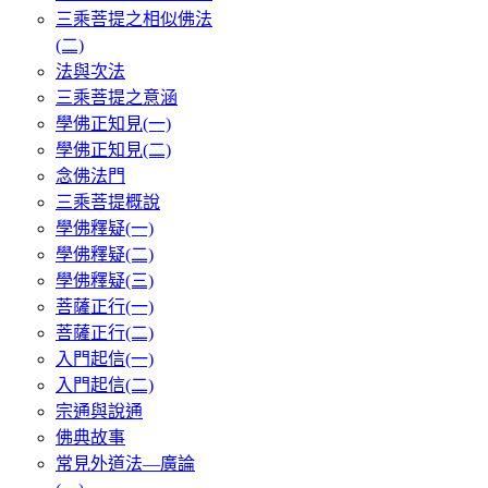
三乘菩提之相似佛法
(二)
法與次法
三乘菩提之意涵
學佛正知見(一)
學佛正知見(二)
念佛法門
三乘菩提概說
學佛釋疑(一)
學佛釋疑(二)
學佛釋疑(三)
菩薩正行(一)
菩薩正行(二)
入門起信(一)
入門起信(二)
宗通與說通
佛典故事
常見外道法—廣論