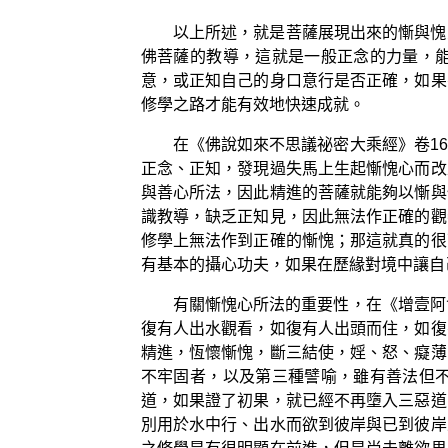
以上所述，就是菩薩展現出來的慚與愧
佛菩薩的教導，這就是一般正念的力量，
意，或正知自己的身口意行是否正確，如果
修學之路才能有效地快速成就。
在《佛說如來不思議祕密大乘經》卷1
正念、正知，發現過失馬上生起慚愧心而改
與善心所法，因此精進的菩薩就能夠以慚與
識教導，缺乏正知見，因此無法作正確的觀
修學上無法作到正確的慚愧；那這就真的很
有基本的攝心功夫，如果在歷緣對境中讓自
有關慚愧心所法的重要性，在《增壹阿
復有人出水觀看，如復有人出頭而住，如復
精進，恆懷慚愧，斷三結使，婬、怒、癡薄
不牢固者，以及第三種譬喻，雖有善法但
道，如果證了初果，就已經不再墮入三惡道
別用於水中行、出水而欲到彼岸與已到彼岸