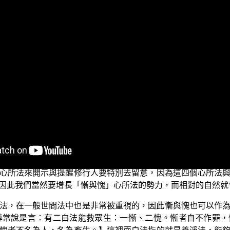
節目，今天我們要跟諸位菩薩一起來探討有關「有慚與有愧」
關係，如果能夠對於這些法義有正確的瞭解，那對於我們在佛道
我們看在《瑜伽師地論》卷5中，對於七聖財有這樣的開示：
、七慧。】所以從這裡可以瞭解，七聖財可以引生世間法或出
能夠快速而少障礙地往前邁進，而其中慚與愧就是屬於七聖財中
且能夠帶到未來世去，別人也無法搶奪；因此，有智慧的修學者
法，這些善心所能令修學者之善淨法增長與對治染汙惡法，能
明門中善心所的角度來看，慚與愧的重要性也是非常明顯的；
種種的惡行出來，因此對於修學者來說，當然是會有嚴重的遮
心所法來開示與提醒修行人要特別去留意，因為這四個心所法
因此我們當然要增長「慚與愧」心所法的勢力，而相對的自然就
法，在一般世間法中也是非常被重視的，因此慚與愧也可以作
尊常說是言：有二白法能救眾生：一慚、二愧。慚者自不作罪