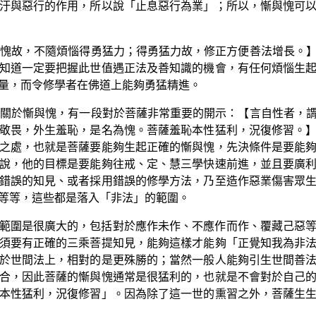
汙與惡行的作用，所以說「止息惡行為業」；所以，慚與愧可
慚愧故，不隨煩惱得勇猛力；得勇猛力故，修正方便善法增長。
知道一定要把握此世值遇正法及善知識的機會，有任何煩惱生
量，而令修學者在佛道上能夠勇猛精進。
中關於慚與愧，有一段對於菩薩非常重要的開示：【言自性者，
敬畏，外生羞恥，是名為愧。菩薩羞恥本性猛利，況復修習。
之處，也就是菩薩要能夠生起正確的慚與愧，先決條件是要能
說，他的目標是要能夠往戒、定、慧三學快速前進，並且要廣
錯誤的知見、或者採用錯誤的修學方法，乃至造作惡業傷害眾
等等，這些都是落入「非法」的範圍。
範圍是很廣大的，包括對於應作未作、不應作而作、覆藏己惡
須要有正確的三乘菩提知見，能夠這樣才能夠「正覺知我為非
於世間法上，相對的是更殊勝的；當然一般人能夠引生世間善
合，因此菩薩的慚與愧通常是很猛利的，也就是不會對於自己
本性猛利，況復修習」。因為除了這一世的熏習之外，菩薩生