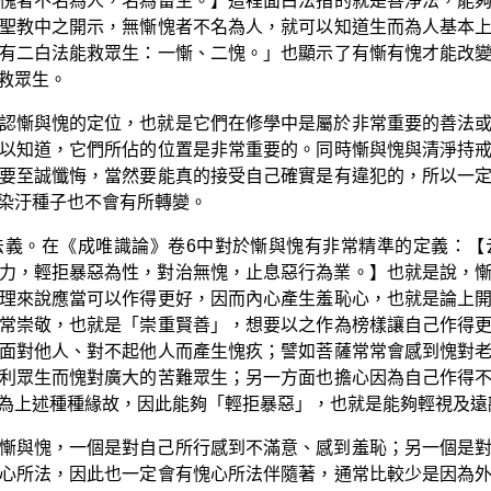
愧者不名為人，名為畜生。】這裡面白法指的就是善淨法，能
聖教中之開示，無慚愧者不名為人，就可以知道生而為人基本
有二白法能救眾生：一慚、二愧。」也顯示了有慚有愧才能改
救眾生。
認慚與愧的定位，也就是它們在修學中是屬於非常重要的善法
以知道，它們所佔的位置是非常重要的。同時慚與愧與清淨持
要至誠懺悔，當然要能真的接受自己確實是有違犯的，所以一
染汙種子也不會有所轉變。
法義。在《成唯識論》卷6中對於慚與愧有非常精準的定義：【
力，輕拒暴惡為性，對治無愧，止息惡行為業。】也就是說，
理來說應當可以作得更好，因而內心產生羞恥心，也就是論上
常崇敬，也就是「崇重賢善」，想要以之作為榜樣讓自己作得
面對他人、對不起他人而產生愧疚；譬如菩薩常常會感到愧對
利眾生而愧對廣大的苦難眾生；另一方面也擔心因為自己作得
為上述種種緣故，因此能夠「輕拒暴惡」，也就是能夠輕視及遠
慚與愧，一個是對自己所行感到不滿意、感到羞恥；另一個是
心所法，因此也一定會有愧心所法伴隨著，通常比較少是因為