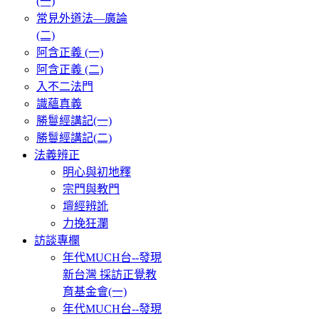
(一)
常見外道法—廣論
(二)
阿含正義 (一)
阿含正義 (二)
入不二法門
識蘊真義
勝鬘經講記(一)
勝鬘經講記(二)
法義辨正
明心與初地釋
宗門與教門
壇經辨訛
力挽狂瀾
訪談專欄
年代MUCH台--發現
新台灣 採訪正覺教
育基金會(一)
年代MUCH台--發現