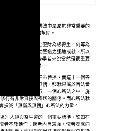
的相關法義。這個在佛法中是屬於非常重要的
修學上就會有很大的幫助。
【聖財所生樂者，謂七聖財為緣得生。何等為
世間法之樂，以及資助聖道之迅速成就，所以
的兩個，所以對於修學者來說當然是很重要
一定會好好修集聖財。
夠令修學者快速成就三乘菩提，而這十一個善
相對的如果是無慚、無愧，那就是屬於百法當
障。所以在百法明門五十一個心所法之中，施
與修行有非常直接與密切的關係。而心所法就
會損減「無慚與無愧」心所法的力量。
為區別人趣與畜生道的一個重要標準。譬如在
，愧者不教他作；慚者內自羞恥，愧者發露向