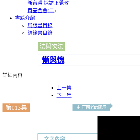
新台灣 採訪正覺教
育基金會(二)
書籍介紹
局版書目錄
結緣書目錄
法與次法
慚與愧
詳細內容
上一集
下一集
第013集
由 正國老師開示
文字內容