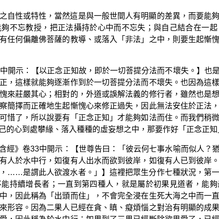
之自性或特性，當然這是與一般世間人有明顯的差異，而要能
能夠不忘教授，把正法攝持於心中而不忘失；與自己結合在一起
有任何偏離佛菩薩的教導、或落入「非法」之中，則要生起慚
6中開示：【以正念正知故，即於一切菩提分法而不壞失。】也
正，這樣就能夠逐漸作到於一切菩提分法而不壞失。也因為這
愧來莊嚴其心；相對的，外道或誤解法義的修行者，雖然也是
察簡擇而正確地生起慚愧心來修正過失，因此無法安住於正法
可惜了，所以說要有「正念正知」才能夠如法而住。而我們稍
己的心到處攀緣、落入種種的虛妄想之中，那要作好「正念正知
含經》卷33中開示：【世尊告曰：「彼云何七事水喻而似人？
有人於水中行，如復有人出水而欲到彼岸，如復有人已到彼岸
，……是謂此人欲渡水者。」】這裡把眾生分作七種狀況，第
不能持續增長者；一直到第四種人，就是屬於初果見道者，能夠
中，因此稱為「出頭而住」，不會完全浸在生死大海之中而一
來形容。因為二果人已經在貪、瞋、癡煩惱之對治有明顯的成