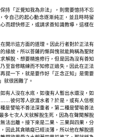
夠保持「正覺知我為非法」，則需要憶持不忘
，令自己的起心動念逐漸純正，並且時時留
愧心而趕快修正，或請求善知識教導，這樣在
是在開示這方面的道理。因此行者對於正法有
樣的緣故，所以菩薩的慚與愧就能夠稱為聖財
想求解脫、想要精進修行，但是因為沒有善知
，乃至盲修瞎練而不知修正過失，因此在正法
微再提一下，就是要作好「正念正知」是需要
」就很困難了。
猶如有人沒在水底，如復有人暫出水還沒，如
。……彼何等人欲渡水者？於是，或有人信根
一種是譬喻不善法深重者，第二種是譬喻善法
最多七次人天就解脫生死，因為在聲聞解脫
直無法出離。接下來是二果、三果與四果，分
果，因此其貪瞋癡已經淡薄，所以他在解脫道