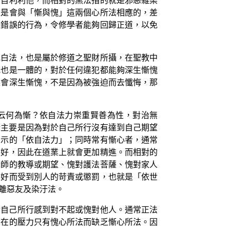
夠自利利他，而相對的黑法指的就是邪惡雜染
上是會與「慚與愧」這兩個心所法相應的，差
變錯誤的行為，令修學者能夠回歸正道，以免
或白法，也是屬於修道之聖財所攝，在聖教中
戒也是一體的，對於任何違犯都能夠深生慚愧
定會深生慚愧，不是因為被強迫而去懺悔，那
云何為慚？依自法力崇重賢善為性，對治無
慚主要是因為對於自己所行沒有達到自己期望
開示的「依自法力」；同時常有慚心者，通常
更好，因此在道業上就會更加精進。而相對的
老師的教導或期望、愧對護法菩薩、愧對家人
不好而受到別人的苛責或懲罰，也就是「依世
離惡友及染汙法。
對自己所行感到對不起或愧對他人。通常正法
外在的壓力只有愧心所法而缺乏慚心所法。因