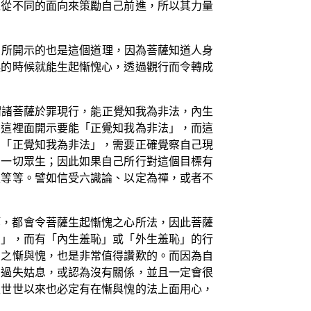
以從不同的面向來策勵自己前進，所以其力量
】所開示的也是這個道理，因為菩薩知道人身
起的時候就能生起慚愧心，透過觀行而令轉成
謂諸菩薩於罪現行，能正覺知我為非法，內生
】這裡面開示要能「正覺知我為非法」，而這
夠「正覺知我為非法」，需要正確覺察自己現
利一切眾生；因此如果自己所行對這個目標有
生等等。譬如信受六識論、以定為禪，或者不
等，都會令菩薩生起慚愧之心所法，因此菩薩
法」，而有「內生羞恥」或「外生羞恥」的行
法之慚與愧，也是非常值得讚歎的。而因為自
的過失姑息，或認為沒有關係，並且一定會很
生世世以來也必定有在慚與愧的法上面用心，