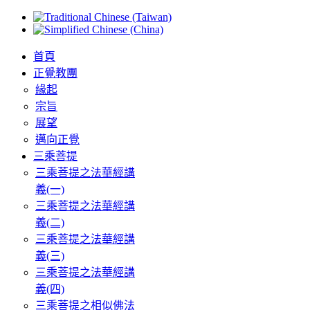
首頁
正覺教團
緣起
宗旨
展望
邁向正覺
三乘菩提
三乘菩提之法華經講
義(一)
三乘菩提之法華經講
義(二)
三乘菩提之法華經講
義(三)
三乘菩提之法華經講
義(四)
三乘菩提之相似佛法