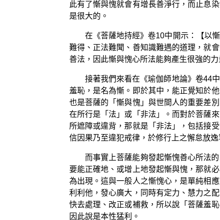
此有了慚與愧就會有增長善淨行，而止息染
是很大的。
在《菩薩地持經》卷10中開示：【以
難得、正法難聞、善知識難遇的道理，就會
善法，因此慚與愧心所法能夠產生很強的力
接著我們來看在《瑜伽師地論》卷44
羞恥，是名為慚。即於其中，能正覺知於他
也是菩薩的「慚與愧」與世間人的重要差別
在所行是「法」或「非法」。而對於菩薩來
所遮障或違背，那就是「非法」，包括接受
信因果乃至違犯戒律，於修行上之懈怠放逸
而事實上菩薩能夠發起慚愧善心所法的
要能正確地、或增上地發起慚與愧，那就必
為出現。這與一般人之慚愧心，是單純相應
利利他，發心廣大，同時有定力、慧力之配
快去處理、改正或補救，所以說「菩薩羞恥
因此說是本性猛利。