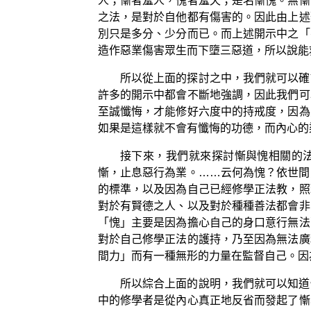
人；慚者羞人，愧者羞天；是名慚愧。無慚
之法，是對於自他都有傷害的。因此由上述
別只是多分、少分而已。而上述開示中之「
造作惡業傷害眾生而下墮三惡道，所以說能
所以從上面的探討之中，我們就可以確
許多的開示中都會不斷地強調，因此我們可
至誠懺悔，才能修好六度中的持戒度，因為
如果是這樣就不會有懺悔的功德，而內心的
接下來，我們就來探討慚與愧相關的
慚，止息惡行為業。……云何為愧？依世間
的標準，以及因為自己已經修學正法教，照
對於有賢德之人、以及對於種種善法都會非
「愧」主要是因為擔心自己的身口意行無法
對於自己修學正法的護持，乃至因為無法廣
間力」而有一種無形的力量在監督自己。因
所以綜合上面的說明，我們就可以知道
中的修學者是從內心真正地反省而發起了慚