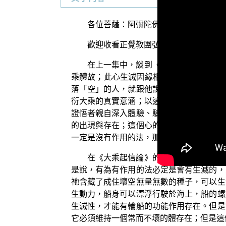
各位菩薩：阿彌陀佛！
歡迎收看正覺教團弘法節目「三乘菩提
在上一集中，談到《大乘起信論》所說
乘體故；此心生滅因緣相，能顯示大乘體
落「空」的人，就跟他說這個法叫作「有」
衍大乘的真實意涵；以這個心的真如性相，
證悟者親自深入體驗、驗證，所以不墮於空
的出現與存在；這個心的本體自身，固然是
一定是沒有作用的法，那又怎能出生我們各
在《大乘起信論》的開示中揭示了一個
是說，有為有作用的法必定是會有生滅的，
祂含藏了成住壞空無量無數的種子，可以生
生動力，船身可以漂浮行駛於海上，船的螺
生滅性，才能有輪船的功能作用存在。但是
它必須維持一個常而不壞的體存在；但是這