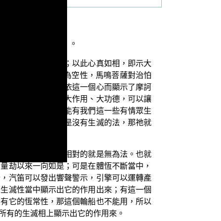
識不是生滅有為法」。
，依此顯示摩訶衍義；以此心真如相，即示大
的實相心，一般稱為空性，馬鳴菩薩對治怕
攝盡一切出世間法，依這一個心而顯示了摩訶
確實存在，並且實有大作用、大功德，可以讓
必定要和合為一，才能有我們這一些有情眾生
壞滅過；可是如果祂是沒有生滅的法，那祂就
一般所說的有為法，相對的就是無為法。也就
無量劫以來一向如是；可是在體恆不斷當中，
行，汽笛可以發出響聲警示，引擎可以運轉產
的生滅性當中顯示出它的作用出來；有這一個
沒有它的恆常性，那這個輪船也不能用，所以
所有的生滅相上顯示出它的作用來。