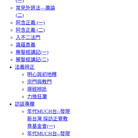
(一)
常見外道法—廣論
(二)
阿含正義 (一)
阿含正義 (二)
入不二法門
識蘊真義
勝鬘經講記(一)
勝鬘經講記(二)
法義辨正
明心與初地釋
宗門與教門
壇經辨訛
力挽狂瀾
訪談專欄
年代MUCH台--發現
新台灣 採訪正覺教
育基金會(一)
年代MUCH台--發現