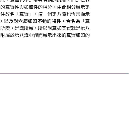
相貌。真如也不是唯有名相的戲論，而是法界
示的真實性與如如性的相分。由此相分顯示第
常住故名「真實」。這一個第八識也恆常顯示
，以及對六塵如如不動的特性，合名為「真
識所變，是識所顯，所以說真如其實就是第八
是附屬於第八識心體而顯示出來的真實如如的