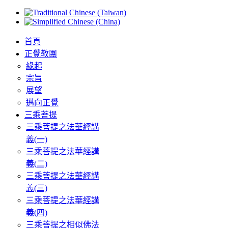
首頁
正覺教團
緣起
宗旨
展望
邁向正覺
三乘菩提
三乘菩提之法華經講
義(一)
三乘菩提之法華經講
義(二)
三乘菩提之法華經講
義(三)
三乘菩提之法華經講
義(四)
三乘菩提之相似佛法