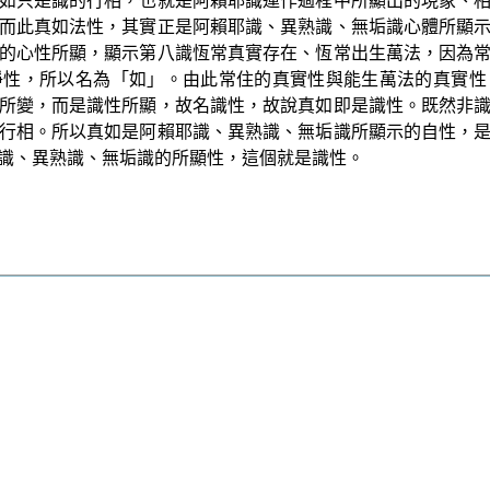
如只是識的行相，也就是阿賴耶識運作過程中所顯出的現象、
而此真如法性，其實正是阿賴耶識、異熟識、無垢識心體所顯
的心性所顯，顯示第八識恆常真實存在、恆常出生萬法，因為
淨性，所以名為「如」。由此常住的真實性與能生萬法的真實性
所變，而是識性所顯，故名識性，故說真如即是識性。既然非
行相。所以真如是阿賴耶識、異熟識、無垢識所顯示的自性，
識、異熟識、無垢識的所顯性，這個就是識性。