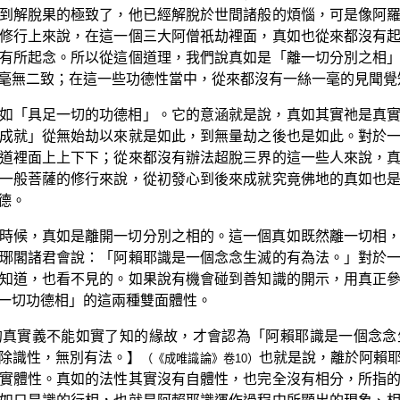
到解脫果的極致了，他已經解脫於世間諸般的煩惱，可是像阿
修行上來說，在這一個三大阿僧祇劫裡面，真如也從來都沒有
有所起念。所以從這個道理，我們說真如是「離一切分別之相
毫無二致；在這一些功德性當中，從來都沒有一絲一毫的見聞覺
如「具足一切的功德相」。它的意涵就是說，真如其實祂是真
成就」從無始劫以來就是如此，到無量劫之後也是如此。對於
道裡面上上下下；從來都沒有辦法超脫三界的這一些人來說，
一般菩薩的修行來說，從初發心到後來成就究竟佛地的真如也
德。
時候，真如是離開一切分別之相的。這一個真如既然離一切相
琊閣諸君會說：「阿賴耶識是一個念念生滅的有為法。」對於
知道，也看不見的。如果說有機會碰到善知識的開示，用真正
一切功德相」的這兩種雙面體性。
的真實義不能如實了知的緣故，才會認為「阿賴耶識是一個念念
除識性，無別有法。】
也就是說，離於阿賴
（《成唯識論》卷10）
實體性。真如的法性其實沒有自體性，也完全沒有相分，所指