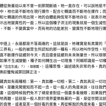
體從無量劫以來不曾一剎那間斷過，祂一直存在，可以說祂是
中，祂也是不斷地在現行運作，配合七轉識而不斷地在運作；
和七轉識的作用出現。祂的自體能夠恆常不斷地存在，就表示
示出祂變異性的一面；所以這個種子流注的現象就是一個生滅
、不斷、不變異當中，而有祂的功能差別、變異性不斷地現行
中道上，永遠都是不落兩邊的。這就是說，祂確實是有真實的
三界有」一般的被眾生所認知的那一種有，所以祂叫作空性。
直不斷運作延續到今天，而且還會延續到未來無量世。所以琅
如果不生滅變動，種子如何轉生出一切現象？阿賴耶識是一切
這種思惟、論述過失非常的多，真
解「念念生滅」？〉，琅琊閣。）
佛前懺悔滅罪回歸正法。
藏真如有兩種相：第一、真如離一切相，第二、真如具足一切
候，是離見聞覺知而不起一念。從一般人的角度來說，往往我
畫，這個時候我們免不了總是會對這一個畫多看幾眼；如果我
地再聽，這就是一般人對於境界愛樂執著的一面，是從世間法
的音樂，或者是某一個好看的景象。再從解脫的角度來看，當