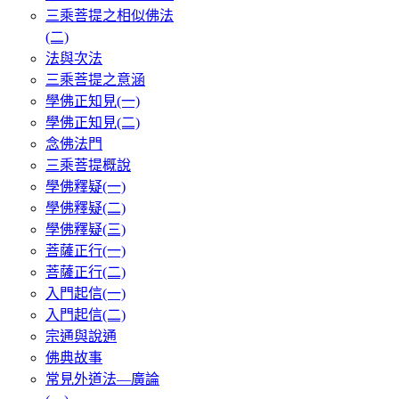
三乘菩提之相似佛法
(二)
法與次法
三乘菩提之意涵
學佛正知見(一)
學佛正知見(二)
念佛法門
三乘菩提概說
學佛釋疑(一)
學佛釋疑(二)
學佛釋疑(三)
菩薩正行(一)
菩薩正行(二)
入門起信(一)
入門起信(二)
宗通與說通
佛典故事
常見外道法—廣論