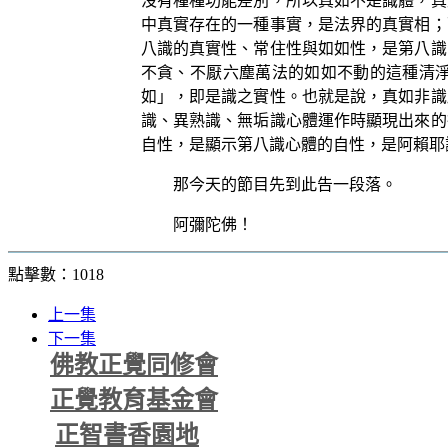
沒有種種功能差別，所以真如不是識體，真
中真實存在的一種事實，是法界的真實相；
八識的真實性、常住性與如如性，是第八識
不貪、不厭六塵萬法的如如不動的這種清
如」，即是識之實性。也就是說，真如非識
識、異熟識、無垢識心體運作時顯現出來的
自性，是顯示第八識心體的自性，是阿賴耶
那今天的節目先到此告一段落。
阿彌陀佛！
點擊數：1018
上一集
下一集
佛教正覺同修會
正覺教育基金會
正智書香園地