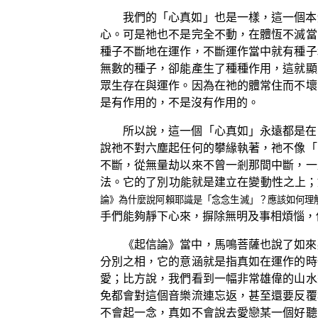
我們的「心真如」也是一樣，這一個本
心。可是祂也不是完全不動，在體恆不滅當
種子不斷地在運作，不斷運作當中就有種子
無數的種子，卻能產生了種種作用，這就顯
眾生存在與運作。因為在祂的體常住而不壞
是有作用的，不是沒有作用的。
所以說，這一個「心真如」永遠都是在
說祂不對六塵起任何的攀緣執著，祂不像「
不斷，從無量劫以來不曾一剎那間中斷，一
法。它的了別功能就是建立在變動性之上；
論》為什麼說阿賴耶識是「念念生滅」？應該如何理
手們能夠靜下心來，摒除無明及事相煩惱，
《起信論》當中，馬鳴菩薩也說了如來
分別之相，它的意涵就是指真如在運作的時
愛；比方說，我們看到一幅非常雄偉的山水
免都會對這個音樂流連忘返，甚至還要反覆
不會起一念，真如不會說去愛戀某一個好聽