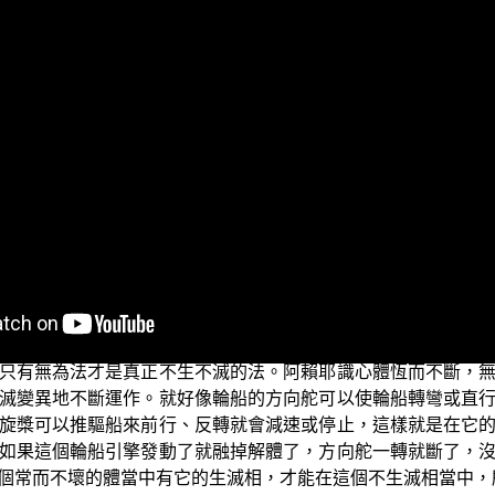
之相似佛法——重蹈燈下黑之琅琊閣」，我們的主題是「阿賴耶
：【言有法者，謂一切眾生心；是心則攝一切世間、出世間法
相用故。】
這個論是說「有法」就是一切眾生
（《大乘起信論》卷1）
，叫作「有法」，不是斷滅空。這一個心攝盡一切世間法，也
就能顯示大乘的實體；祂的自體雖然是空無形相的心法，但是
無。此中說到心真如有生滅相，也有不生滅相，生滅與不生滅
從無量世以來一直延續到這一世，從來不曾間斷過，從來不曾
人的蘊處界呢？又怎麼能夠出生萬事萬物呢？
重點，有作用的法必定是有生有滅的法，而有作用的法也就是
只有無為法才是真正不生不滅的法。阿賴耶識心體恆而不斷，
滅變異地不斷運作。就好像輪船的方向舵可以使輪船轉彎或直
旋槳可以推驅船來前行、反轉就會減速或停止，這樣就是在它
如果這個輪船引擎發動了就融掉解體了，方向舵一轉就斷了，
個常而不壞的體當中有它的生滅相，才能在這個不生滅相當中，