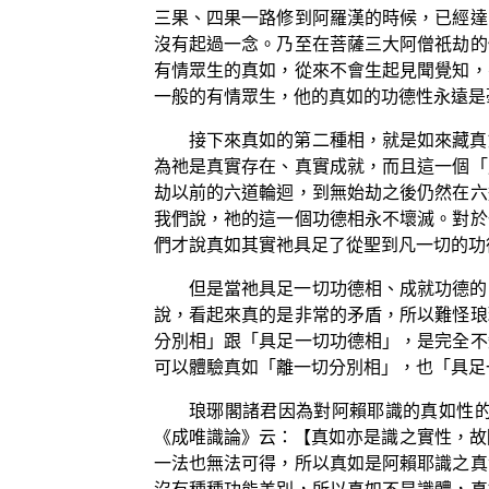
三果、四果一路修到阿羅漢的時候，已經達
沒有起過一念。乃至在菩薩三大阿僧祇劫的
有情眾生的真如，從來不會生起見聞覺知，
一般的有情眾生，他的真如的功德性永遠是
接下來真如的第二種相，就是如來藏真
為祂是真實存在、真實成就，而且這一個「
劫以前的六道輪迴，到無始劫之後仍然在六
我們說，祂的這一個功德相永不壞滅。對於
們才說真如其實祂具足了從聖到凡一切的功
但是當祂具足一切功德相、成就功德的
說，看起來真的是非常的矛盾，所以難怪琅
分別相」跟「具足一切功德相」，是完全不
可以體驗真如「離一切分別相」，也「具足
琅琊閣諸君因為對阿賴耶識的真如性
《成唯識論》云：【真如亦是識之實性，故
一法也無法可得，所以真如是阿賴耶識之真