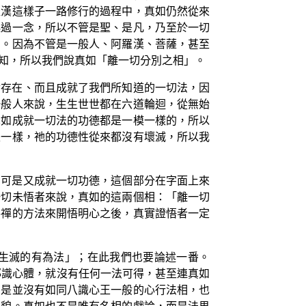
羅漢這樣子一路修行的過程中，真如仍然從來
起過一念，所以不管是聖、是凡，乃至於一切
」。因為不管是一般人、阿羅漢、菩薩，甚至
知，所以我們說真如「離一切分別之相」。
實存在、而且成就了我們所知道的一切法，因
一般人來說，生生世世都在六道輪迴，從無始
真如成就一切法的功德都是一模一樣的，所以
是一樣，祂的功德性從來都沒有壞滅，所以我
，可是又成就一切功德，這個部分在字面上來
一切未悟者來說，真如的這兩個相：「離一切
參禪的方法來開悟明心之後，真實證悟者一定
生滅的有為法」；在此我們也要論述一番。
耶識心體，就沒有任何一法可得，甚至連真如
的是並沒有如同八識心王一般的心行法相，也