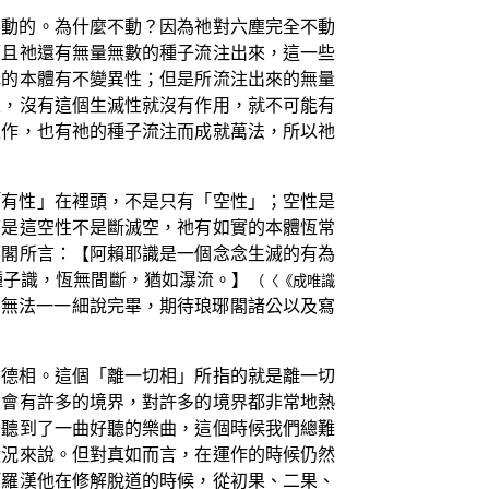
不動的。為什麼不動？因為祂對六塵完全不動
而且祂還有無量無數的種子流注出來，這一些
祂的本體有不變異性；但是所流注出來的無量
性，沒有這個生滅性就沒有作用，就不可能有
運作，也有祂的種子流注而成就萬法，所以祂
「有性」在裡頭，不是只有「空性」；空性是
可是這空性不是斷滅空，祂有如實的本體恆常
琊閣所言：【阿賴耶識是一個念念生滅的有為
種子識，恆無間斷，猶如瀑流。】
（〈《成唯識
的無法一一細說完畢，期待琅琊閣諸公以及寫
功德相。這個「離一切相」所指的就是離一切
們會有許多的境界，對許多的境界都非常地熱
們聽到了一曲好聽的樂曲，這個時候我們總難
狀況來說。但對真如而言，在運作的時候仍然
阿羅漢他在修解脫道的時候，從初果、二果、