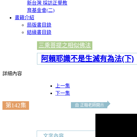
新台灣 採訪正覺教
育基金會(二)
書籍介紹
局版書目錄
結緣書目錄
三乘菩提之相似佛法
阿賴耶識不是生滅有為法(下)
詳細內容
上一集
下一集
第142集
由 正翰老師開示
文字內容