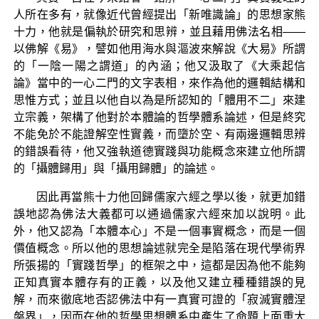
人所在多有，就像近代曾經提出「新唯識論」的思想家熊
十力，他就是偏執於研究和思辨，並且藉用佛法名相——
以佛解《易》，譬如他用海水與漚波來解說《大易》所謂
的「一陰一陽之謂道」的內涵；他又汲取了《大乘起信
論》當中的一心二門的文字表相，來作為他的邏輯結構和
思惟方式；並且以他自以為是所認知的「體用不二」來建
立宗義，架構了他對於本體論的哲學體系論述，但是終究
不能免於不能證解空性實義，而墮於空、有兩邊邏輯思辨
的錯誤看待，他又強執道德實踐與功能概念來建立他所謂
的「攝體歸用」與「攝用歸體」的論述。
因此再當熊十力他回歸儒家六經之學以後，就更加錯
誤地認為佛法大義都可以通過儒家六經來加以說明。此
外，他又認為「本體本心」不是一個事實概念，而是一個
價值概念。所以他的思想論述就完全是陷落在現代學術界
所張揚的「實踐哲學」的框架之中，這都是因為他不能夠
正知真實本體存有的正義，以及他又建立種種錯誤的見
解，而來徹底地否認佛法中有一真實可證的「寂滅實體涅
槃界」，因而在他的哲學思想體系中產生了命題上面重大