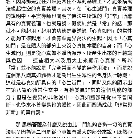
名，因為那是要在如來藏常住不滅的基礎上，才能來講萬
法緣起性空的真實義理。其次，在「心生滅門」真實義理
的說明中，平實導師也闡明了佛法中所說的「非常」所應
具有的真實義理。也就是說，假使純然是「常」的話，那
就不可能起用，起用的功德是要透過「心真如門」的常性
才能夠正確起用，才會有蘊處界萬法的生起。因此「心真
如門」是在體大的部分上來說心真如本體的自身；而「心
生滅門」則是從心真如本體所顯示、所產生出來的七轉識
與色因——這些相大以及用大上來顯示心真如。所以
「常」並不能說是「完全常而不變的無作用法」，而是說
這個第八識真如體祂才能夠出生生滅性的色身與七轉識，
這就是心真如所具有的「心生滅門」，同時又能夠顯示出
在第八識心體常住當中，有祂變異非常的這個功能的部
分；但是在變異的非常當中，心真如體卻是從來不曾間
斷、也從來不曾變易祂的體性，因此而圓滿成就「非常與
非斷」的真實義。
那 馬鳴菩薩為什麼又說由此二門能夠各攝一切的真實
法呢？因為這二門是從心真如門體大的部分來說，既然心