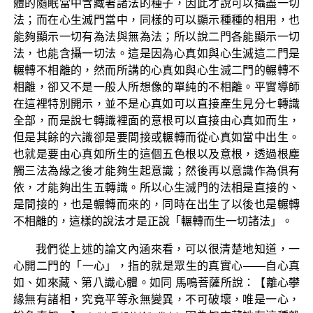
體的隨眠當中含藏著諸法的種子，因此才說可以攝盡一切
法；而在心生滅門當中，同樣的可以顯示種種的相用，也
能夠顯示一切有為法與無為法；所以說二門各能顯示一切
法，也能含攝一切法。這是因為心真如與心生滅這二門是
輾轉不相離的，然而所講的心真如與心生滅二門的輾轉不
相離，卻又不是一般人所想像的單純的不相離。平實導師
在這裡特別開示，並不是心真如可以直接產生見分七轉識
全部，而是說七轉識裡面的意根可以直接由心真如而生，
但是其餘的六識卻是要間接或輾轉而從心真如當中出生。
也就是要由心真如所生的這個五色根以及意根，透過根塵
觸三法為緣之後才能夠生起意識；然後再以意識作為俱有
依，才能夠出生五轉識。所以心生滅門的法相是直接的、
是間接的，也是輾轉而來的，同時在出生了以後也是輾轉
不相離的，這樣的說法才是正說「輾轉而生一切諸法」。
我們從上述的論文內涵來看，可以很清楚地知道，一
心開二門的「一心」，指的就是眾生的真實心——自心真
如、如來藏、第八識心體。如同 馬鳴菩薩所說：【離心攀
緣無有諸相，究竟平等永無變異，不可破壞，唯是一心，