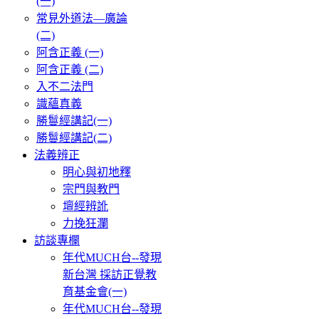
(一)
常見外道法—廣論
(二)
阿含正義 (一)
阿含正義 (二)
入不二法門
識蘊真義
勝鬘經講記(一)
勝鬘經講記(二)
法義辨正
明心與初地釋
宗門與教門
壇經辨訛
力挽狂瀾
訪談專欄
年代MUCH台--發現
新台灣 採訪正覺教
育基金會(一)
年代MUCH台--發現