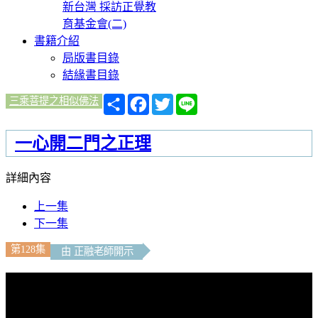
新台灣 採訪正覺教
育基金會(二)
書籍介紹
局版書目錄
結緣書目錄
分
Facebook
Twitter
Line
三乘菩提之相似佛法
享
一心開二門之正理
詳細內容
上一集
下一集
第128集
由 正融老師開示