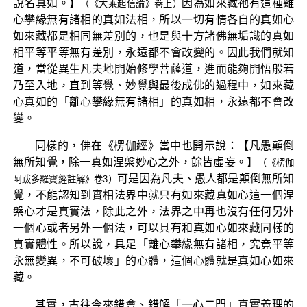
說名真如。】
因為如來藏祂有這種離
（《大乘起信論》卷上）
心攀緣無有諸相的真如法相，所以一切有情各自的真如心
如來藏都是相同無差別的，也是與十方諸佛無垢識的真如
相平等平等無有差別，永遠都不會改變的。因此我們就知
道，當從異生凡夫地開始修學菩薩道，進而能夠開悟般若
乃至入地，直到等覺、妙覺與最後成佛的過程中，如來藏
心真如的「離心攀緣無有諸相」的真如相，永遠都不會改
變。
同樣的，佛在《楞伽經》當中也開示說：【凡愚顛倒
無所知覺，除一真如涅槃妙心之外，餘皆虛妄。】
（《楞伽
可是因為凡夫、愚人都是顛倒無所知
阿跋多羅寶經註解》卷3）
覺，不能認知到實相法界中就只有如來藏真如心這一個涅
槃心才是真實法，除此之外，法界之中再也沒有任何另外
一個心或者另外一個法，可以具有和真如心如來藏同樣的
真實體性。所以說，具足「離心攀緣無有諸相，究竟平等
永無變異，不可破壞」的心體，這個心體就是真如心如來
藏。
其實，古往今來錯會、錯解「一心二門」真實義理的