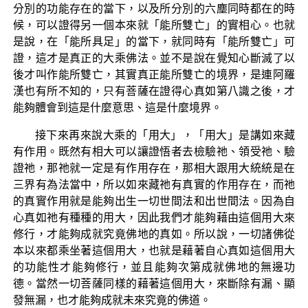
分別的功能存在的當下，以及所分別的六塵同時都在的時
候，可以證得另一個本來就「能所雙亡」的實相心。也就
是說，在「能所具足」的當下，就同時有「能所雙亡」可
證，這才是真正的大乘佛法。並不是說在覺知心斷滅了以
後才叫作能所雙亡，其實真正能所雙亡的境界，是連阿羅
漢也有所不知的，只有菩薩在證得心真如第八識之後，才
能夠體會到這是什麼意思、這是什麼境界。
接下來再來說大乘的「用大」，「用大」是講如來藏
有作用。既然有相大可以讓證悟者去檢驗祂、領受祂、驗
證祂，那祂就一定是有作用存在，那相大跟用大統統是在
三界有為法當中，所以如來藏祂有真實的作用存在，而祂
的真實作用就是能夠出生一切世間法和出世間法。因為自
心真如祂有種種的用大，因此我們才能夠藉由這個用大來
修行，才能夠成就究竟佛地的真如。所以說，一切諸佛從
本以來都乘坐著這個用大，也就是藉著自心真如這個用大
的功能性才能夠修行，並且能夠次第成就佛地的無邊功
德。當然一切菩薩同樣的藉著這個用大，來斷除有漏、顯
發無漏，也才能夠成就未來究竟的佛道。