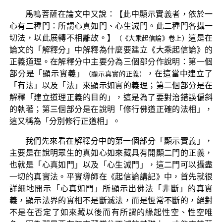
馬鳴菩薩在論文中又說：【此中顯示實義者，依於一
心有二種門：所謂心真如門、心生滅門。此二種門各攝一
切法，以此展轉不相離故。】
這是在
（《大乘起信論》卷上）
論文的「解釋分」中解釋為什麼要建立《大乘起信論》的
正義道理。在解釋分中主要分為三個部分作說明：第一個
部分是「顯示實義」
，在這當中建立了
（顯示真實的正義）
「有法」以及「法」來顯示如實的義理；第二個部分是在
解釋「建立道理正義的目的」，這是為了要對治錯誤偏斜
的執著；第三個部分是在說明「修行佛道正確的法相」，
這又稱為「分別修行正道相」。
我們先來看在解釋分中的第一個部分「顯示實義」，
主要是在說明眾生的真如心如來藏具有開顯二門的正義，
也就是「心真如門」以及「心生滅門」，這二門可以攝盡
一切的真實法。平實導師在《起信論講記》中，首先就很
詳細地開示「心真如門」所顯示出佛法「非斷」的真實
義，顯示法界的實相不是斷滅法，而是恆常不斷的，絕對
不是在否定了如來藏以後而有所謂的緣起性空、性空唯