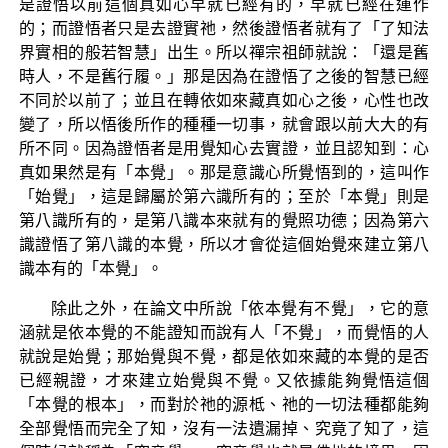
是證悟以前這個真如心早就已經有的，早就已經在運作
的；而證悟者只是去證實祂，然後證悟者就有了「了知法
界實相的般若智慧」出生。所以禪宗祖師就說：「還是舊
時人，不是舊行履。」那是因為在證悟了之後的智慧已經
不同於以前了；並且在轉依如來藏真如心之後，心性也改
變了，所以悟後所作的種種一切事，就會跟以前大大的有
所不同。因為證悟者是用覺知心去實證，並且認知到：心
真如果然是有「本覺」。那是意識心所覺悟到的，這叫作
「始覺」，這是歸屬於第六識所有的；至於「本覺」則是
第八識所有的，是第八識本來就有的覺照功德；因為第六
識證悟了第八識的本覺，所以才會從這個始覺來建立第八
識本有的「本覺」。
除此之外，在論文中所說「依本覺有不覺」，它的意
涵就是依本覺的不能證知而說有人「不覺」，而覺悟的人
就說是始覺；那始覺與不覺，都是依如來藏的本覺的是否
已經親證，才來建立始覺與不覺。又依據能夠覺悟這個
「本覺的根本」，而對於祂的源柢、祂的一切法種都能夠
全部覺悟而完全了知，沒有一法遺漏掉、究竟了知了，這