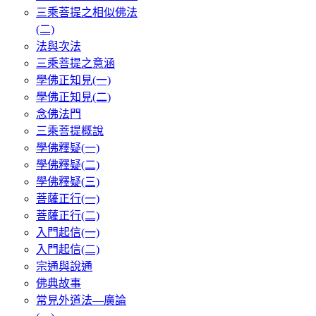
三乘菩提之相似佛法
(二)
法與次法
三乘菩提之意涵
學佛正知見(一)
學佛正知見(二)
念佛法門
三乘菩提概說
學佛釋疑(一)
學佛釋疑(二)
學佛釋疑(三)
菩薩正行(一)
菩薩正行(二)
入門起信(一)
入門起信(二)
宗通與說通
佛典故事
常見外道法—廣論