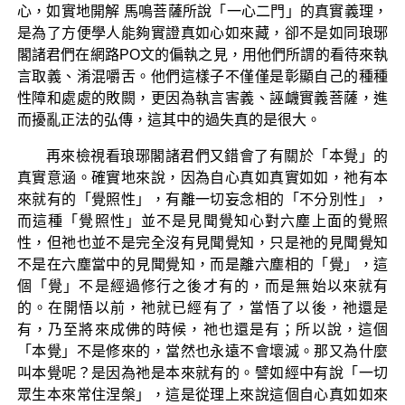
心，如實地開解 馬鳴菩薩所說「一心二門」的真實義理，
是為了方便學人能夠實證真如心如來藏，卻不是如同琅琊
閣諸君們在網路PO文的偏執之見，用他們所謂的看待來執
言取義、淆混嚼舌。他們這樣子不僅僅是彰顯自己的種種
性障和處處的敗闕，更因為執言害義、誣衊實義菩薩，進
而擾亂正法的弘傳，這其中的過失真的是很大。
再來檢視看琅琊閣諸君們又錯會了有關於「本覺」的
真實意涵。確實地來說，因為自心真如真實如如，祂有本
來就有的「覺照性」，有離一切妄念相的「不分別性」，
而這種「覺照性」並不是見聞覺知心對六塵上面的覺照
性，但祂也並不是完全沒有見聞覺知，只是祂的見聞覺知
不是在六塵當中的見聞覺知，而是離六塵相的「覺」，這
個「覺」不是經過修行之後才有的，而是無始以來就有
的。在開悟以前，祂就已經有了，當悟了以後，祂還是
有，乃至將來成佛的時候，祂也還是有；所以說，這個
「本覺」不是修來的，當然也永遠不會壞滅。那又為什麼
叫本覺呢？是因為祂是本來就有的。譬如經中有說「一切
眾生本來常住涅槃」，這是從理上來說這個自心真如如來