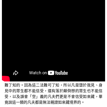
文字內容
各位菩薩：阿彌陀佛！
歡迎收看正覺教團弘法節目。在這一集的單元中，我
們繼續要來對於琅琊閣在網路上PO文所說錯謬的偏執之見
作觀念上的導正。
「佛法」三乘菩提的根源就是如來藏心，然而如來藏
心卻是很難理解，也很難信受的，在《勝鬘經》中 佛就曾
經開示說：【有二法難可了知：謂自性清淨心難可了知，
彼心為煩惱所染亦難了知。】佛開示說，如來藏這個法確
實很難了知，難了知的有兩個部分：第一是如來藏心究竟
在哪裡？祂很難了知，也很難找到；第二是這個如來藏心
既然是自性清淨的，為什麼卻會有煩惱雜染呢？這也是很
難了知的。因為這二法難可了知，所以凡是墮於我見、身
見中的眾生都不能信受，還有落於顛倒想的眾生也不能信
受，以及誤會「空」義的凡夫們更是不會信受如來藏，畢
竟說這一類的凡夫都是無法親證如來藏境界的。