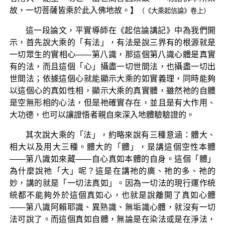
故，一切菩薩皆乘於此入佛地故。】
（《大乘起信論》卷上）
這一段論文，平實導師在《起信論講記》中為我們開
示，首先說大乘的「有法」，有法是說三界有的根源就是
一切眾生的實相心——第八識，那這個第八識心體是真實
有的法，而且這個「心」攝盡一切世間法，也攝盡一切出
世間法；依據這個心就能顯示大乘的如實義理，同時能夠
以這個心的真如性相，顯示大乘的真實體，雖然祂的自體
是空無形相的心法，但是祂確實存在，並且是有大作用、
大功德，也可以讓證悟者親自來深入地體驗驗證的。
其次說大乘的「法」，約略來說有三種意涵：體大、
相大以及用大三種。體大的「體」，是講這個空性本體
——第八識如來藏——自心真如本體的自身。這個「體」
為什麼說祂「大」呢？這是在講祂的廣、祂的多、祂的
妙，講的就是「一切法真如」。因為一切法的現行運作統
統都不能夠外於這個真如心，也就是說離開了真如心體
——第八識阿賴耶識、異熟識、無垢識心體，就沒有一切
法可說了。而這個真如自體，無論是在染法或是在淨法，