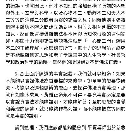
的錯誤。也就因此，他才不如理的強加建構了所謂的內聖
與外王、玄學與科學，以及心物不二、動靜不二和天人不
二等等的這種二分或者兩邊的錯誤之見；同時他還主張將
個體主體與本體之間建立為對稱、相等與相互含攝的不正
知見。然而像這樣偏離佛法根本因與所知依根源的這個論
述，那熊十力他卻錯誤地認為這就是「一心開二門」體用
不二的正確理解。那麼總其所言，熊十力的思想論述終究
是不能脫離儒家思想和老子學說當中的人生哲學、社會哲
學和政治哲學的範疇，當然他的所說絕對不是佛法正義。
綜合上面所陳述的事實記載，我們就可以知道：如果
不能夠以實證佛法為首要標的來修學，卻單單的想要從研
究、考據以及邏輯思辨的層面，去探得佛法真實義理，那
就有如緣木求魚、背離正道永不可得。畢竟事實必定是要
以實證真實法才能夠證明、才能夠解答；至於思想的自覺
和義理的陳述，就只能夠作為旁證，而不能夠把它等同於
就是事實的證明。
說到這裡，我們應該都能夠體會到 平實導師出於慈悲