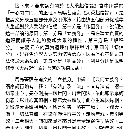
接下來，要來講有關於《大乘起信論》當中所講的
「一心開二門」的正理。馬鳴菩薩造《大乘起信論》，是
把論文分成五個部分來說明佛法，藉由這五個部分促成學
人生起對於大乘法的信根：第一分是「作因分」，說明造
這一部論的原因；第二分是「立義分」，是在建立真實的
道理而讓學人能夠發起大乘的種性；第三分是「解釋
分」，是將建立的真實道理作解釋說明；第四分「修信
分」，是在告訴學人要努力修習信心，因為信心不足是無
法修證大乘法的；第五分是「利益分」，利益分則是說明
修學《大乘起信論》會有的功德法益。
馬鳴菩薩在論文的「立義分」中說：【云何立義分？
謂摩訶衍略有二種：「有法」及「法」。言有法者，謂一
切眾生心；是心則攝一切世間、出世間法，依此顯示摩訶
衍義；以此心真如相，即示大乘體故；此心生滅因緣相，
能顯示大乘體相用故。所言法者，略有三種：一、體大，
謂「一切法真如」在染在淨性恆平等，無增無減、無別異
故。二者相大，謂如來藏本來具足無量無邊性功德故。三
者用大，能生一切世、出世間善因果故，一切諸佛本所乘