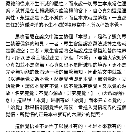
藏祂的從來不生不滅的體性，而來說一切眾生本來常住涅
槃。就算是在七轉識隨六塵流轉的當下，自心真如還是涅
槃性，永遠都是不生不滅的，而且本來就是這樣，一直都
是住於這種清淨的不生不滅的境界當中，所以稱為本覺。
馬鳴菩薩在論文中建立這個「本覺」，是為了避免眾
生執著偏斜的知見。一者，眾生會錯認為萬法滅掉之後就
是斷滅空；二者，眾生會錯將空無說成是覺悟般若的境界
相。所以 馬鳴菩薩就建立了這個「本覺」，要讓大家知道
心真如並不是空無，心真如也不是斷滅相的境界，更不是
完全無功能的像石頭一樣的無覺無知。因此論文中就說：
【以待始覺立為本覺，然始覺時即是本覺，無別覺起。立
始覺者，謂依本覺有不覺，依不覺說有始覺。又以覺心源
故，名究竟覺；不覺心源故，非究竟覺。】
（《大乘起信論》
這是說「本覺」是相待於「始覺」而來建立本覺的；
卷上）
「始覺」就是指剛剛覺悟的時候，當進入覺悟境界的這個
覺悟，所覺悟的正是本來就有的六塵外的覺照。
這個覺悟並不是悟了以後才有的，祂是本來就有的，