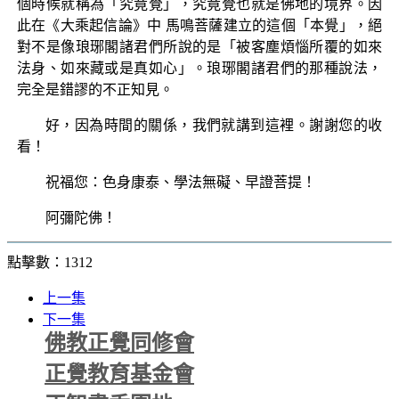
個時候就稱為「究竟覺」，究竟覺也就是佛地的境界。因
此在《大乘起信論》中 馬鳴菩薩建立的這個「本覺」，絕
對不是像琅琊閣諸君們所說的是「被客塵煩惱所覆的如來
法身、如來藏或是真如心」。琅琊閣諸君們的那種說法，
完全是錯謬的不正知見。
好，因為時間的關係，我們就講到這裡。謝謝您的收
看！
祝福您：色身康泰、學法無礙、早證菩提！
阿彌陀佛！
點擊數：1312
上一集
下一集
佛教正覺同修會
正覺教育基金會