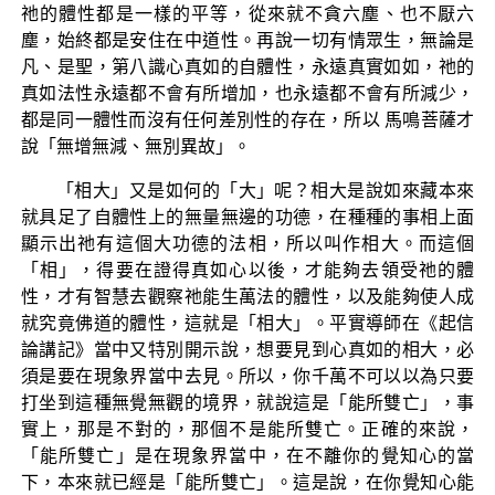
祂的體性都是一樣的平等，從來就不貪六塵、也不厭六
塵，始終都是安住在中道性。再說一切有情眾生，無論是
凡、是聖，第八識心真如的自體性，永遠真實如如，祂的
真如法性永遠都不會有所增加，也永遠都不會有所減少，
都是同一體性而沒有任何差別性的存在，所以 馬鳴菩薩才
說「無增無減、無別異故」。
「相大」又是如何的「大」呢？相大是說如來藏本來
就具足了自體性上的無量無邊的功德，在種種的事相上面
顯示出祂有這個大功德的法相，所以叫作相大。而這個
「相」，得要在證得真如心以後，才能夠去領受祂的體
性，才有智慧去觀察祂能生萬法的體性，以及能夠使人成
就究竟佛道的體性，這就是「相大」。平實導師在《起信
論講記》當中又特別開示說，想要見到心真如的相大，必
須是要在現象界當中去見。所以，你千萬不可以以為只要
打坐到這種無覺無觀的境界，就說這是「能所雙亡」，事
實上，那是不對的，那個不是能所雙亡。正確的來說，
「能所雙亡」是在現象界當中，在不離你的覺知心的當
下，本來就已經是「能所雙亡」。這是說，在你覺知心能