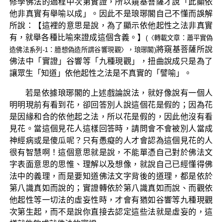
修學佛法的過程中次第實證，所以窺基菩薩才說「此顯依
他非真實有舉喻以成」。因此不是琅琊閣自己不懂而誤解
所說：【這裡的意思是說，為了顯示依他起性之法非真實
有，就舉各種比喻來證成這個含義。】
(〈轉載文章：蕭平實偽
將窺基菩薩所說
造佛法系列-1：臆想偽造所謂谷響現觀〉，琅琊閣)
佛法中「實證」谷響等「九種現觀」，扭曲說成只是為了
讓眾生「知道」依他起性之法是不真實的「譬喻」。
若是依據琅琊閣的上述戲論說法，就好像說有一個人
明明現前有看到花，卻回答別人說這個花是假的；因為花
是因緣和合的依他起之法，所以花是假的，因此他沒有看
見花。當這個見花人這樣回答時，請問會不會被別人當成
神經病或是傻瓜呢？只有愚癡的人才會認為這個見花的人
很有智慧啊！這個意思就是說，不能單憑自己對於佛法文
字表面意思的思惟、理解以及想像，就說自己已經懂得佛
法中的義理，而是要知道佛法文字背後的道理，都是依於
第八識真如而說的；實證轉依於第八識真如而說、而觀依
他起性等一切法的虛妄性時，才會有猶如谷響等九種現觀
次第生起，而不是說你直接去認定這些法就是虛妄的，這