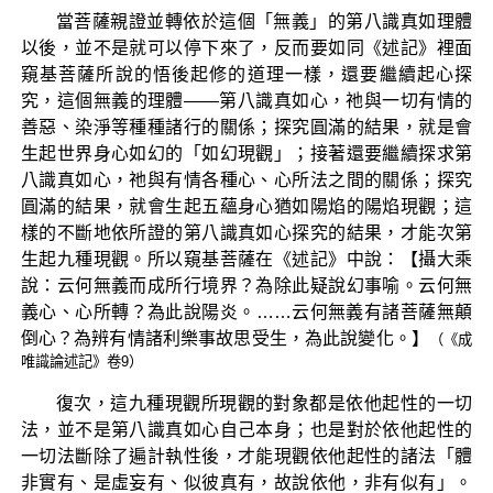
當菩薩親證並轉依於這個「無義」的第八識真如理體
以後，並不是就可以停下來了，反而要如同《述記》裡面
窺基菩薩所說的悟後起修的道理一樣，還要繼續起心探
究，這個無義的理體——第八識真如心，祂與一切有情的
善惡、染淨等種種諸行的關係；探究圓滿的結果，就是會
生起世界身心如幻的「如幻現觀」；接著還要繼續探求第
八識真如心，祂與有情各種心、心所法之間的關係；探究
圓滿的結果，就會生起五蘊身心猶如陽焰的陽焰現觀；這
樣的不斷地依所證的第八識真如心探究的結果，才能次第
生起九種現觀。所以窺基菩薩在《述記》中說：【攝大乘
說：云何無義而成所行境界？為除此疑說幻事喻。云何無
義心、心所轉？為此說陽炎。……云何無義有諸菩薩無顛
倒心？為辨有情諸利樂事故思受生，為此說變化。】
（《成
唯識論述記》卷9）
復次，這九種現觀所現觀的對象都是依他起性的一切
法，並不是第八識真如心自己本身；也是對於依他起性的
一切法斷除了遍計執性後，才能現觀依他起性的諸法「體
非實有、是虛妄有、似彼真有，故說依他，非有似有」。