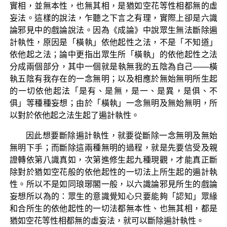
實相，並無本性，也無其相，是猶如空花等性相都無的虛
妄法。這樣的說法，乍聽之下言之有理，實際上卻是六識
論邪見中的戲論說法。因為《成論》中說眾生無法斷除遍
計執性，原因是「橫執」依他起性之法，不是「不知道」
依他起之法；論中更指出眾生所「橫執」的依他起性之法
分成兩個部分，其中一個就是執無我的五陰為自己——橫
執五陰有我存在的一念無明；以及相應於無始無明所生起
的一切依他起法「是有、是無，是一、是異，是俱、不
俱」等種種妄想；由於「橫執」一念無明及無始無明，所
以對於依他起之法生起了遍計執性。
因此想要斷除遍計執性，就要從斷除一念無明及無始
無明下手；而斷除這兩種無明的過程，就是先要信受及親
證轉依第八識真如，次第進修生起九種現觀，才能真正斷
除對於猶如空花般的依他起性的一切法上所生起的遍計執
性。所以不是如同琅琊閣一般，以六識論邪見所生的戲論
妄想所以為的：眾生的意識覺知心只要能夠「認知」眾緣
和合所生的依他起性的一切法都無本性、也無其相，都是
猶如空花等性相都無的虛妄法，就可以斷除遍計執性。