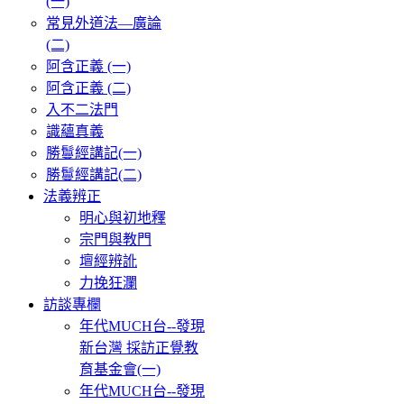
(一)
常見外道法—廣論
(二)
阿含正義 (一)
阿含正義 (二)
入不二法門
識蘊真義
勝鬘經講記(一)
勝鬘經講記(二)
法義辨正
明心與初地釋
宗門與教門
壇經辨訛
力挽狂瀾
訪談專欄
年代MUCH台--發現
新台灣 採訪正覺教
育基金會(一)
年代MUCH台--發現