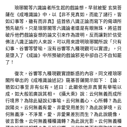
琅琊閣等六識論者所生起的戲論想，早就被聖 玄奘菩
薩在《成唯識論》中，以【非不見真如，而能了諸行，皆
如幻事等，雖有而非真】這首依八識正論而寫下的偈頌所
預先破斥。只是琅琊閣等六識論者還是有眼無珠，將這首
破斥他們戲論妄想的論文引來作為證明，反而讓對於信受
佛法八識正論的人來說，可以用來證明琅琊閣所說「只有
幻事、谷響等譬喻，沒有谷響等九種現觀可以實證」，只
是墮入了《成論》中所預破的戲論邪見中卻自己不自知罷
了！
復次，谷響等九種現觀實證斷惑的內容，同文裡琅琊
閣所舉出的《成唯識論述記》窺基菩薩開示如下：【論：
猶如幻事至非有似有。述曰：此顯依他非真實有舉喻以
成，如大般若廣說其相。《攝大乘》說：云何無義而成所
行境界？為除此疑說幻事喻。云何無義心、心所轉？為此
說陽炎。云何無義有愛、非愛受用差別？為此說夢境。云
何無義淨、不淨業，愛、非愛果差別而生？為此說鏡像，
彼言影像。云何無義種種識轉？為此說光影。云何無義種