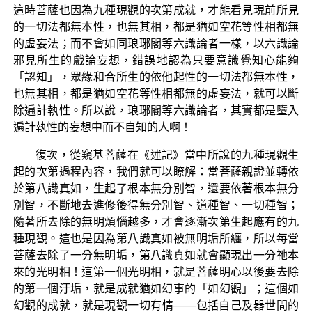
這時菩薩也因為九種現觀的次第成就，才能看見現前所見
的一切法都無本性，也無其相，都是猶如空花等性相都無
的虛妄法；而不會如同琅琊閣等六識論者一樣，以六識論
邪見所生的戲論妄想，錯誤地認為只要意識覺知心能夠
「認知」，眾緣和合所生的依他起性的一切法都無本性，
也無其相，都是猶如空花等性相都無的虛妄法，就可以斷
除遍計執性。所以說，琅琊閣等六識論者，其實都是墮入
遍計執性的妄想中而不自知的人啊！
復次，從窺基菩薩在《述記》當中所說的九種現觀生
起的次第過程內容，我們就可以瞭解：當菩薩親證並轉依
於第八識真如，生起了根本無分別智，還要依著根本無分
別智，不斷地去進修後得無分別智、道種智、一切種智；
隨著所去除的無明煩惱越多，才會逐漸次第生起應有的九
種現觀。這也是因為第八識真如被無明垢所纏，所以每當
菩薩去除了一分無明垢，第八識真如就會顯現出一分祂本
來的光明相！這第一個光明相，就是菩薩明心以後要去除
的第一個汙垢，就是成就猶如幻事的「如幻觀」；這個如
幻觀的成就，就是現觀一切有情——包括自己及器世間的