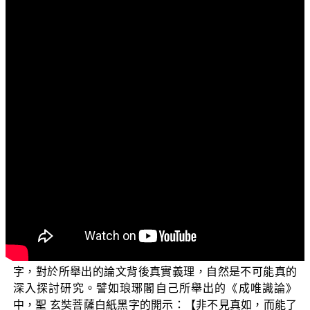
文字內容
各位菩薩：阿彌陀佛！
歡迎收看正覺教團的弘法節目，在此先問候大家：少
病少惱否？色身康泰否？道業精進否？目前我們正在演述
的單元是「三乘菩提之相似佛法——重蹈燈下黑之琅琊
閣」。
上一集為大家略說到琅琊閣在〈蕭平實偽造佛法系
列-1：臆想偽造所謂谷響現觀〉一文中，所舉出聖 彌勒菩
薩、聖玄奘菩薩、平實導師等三位大菩薩，都同樣說有
「谷響觀」可以實證的論文證據。只是琅琊閣在文中一直
堅持自己只有「谷響譬喻」的邪見，這樣的以先射飛鏢再
畫靶的先入為主想法，來看待自己所舉出的相關論文文
字，對於所舉出的論文背後真實義理，自然是不可能真的
深入探討研究。譬如琅琊閣自己所舉出的《成唯識論》
中，聖 玄奘菩薩白紙黑字的開示：【非不見真如，而能了