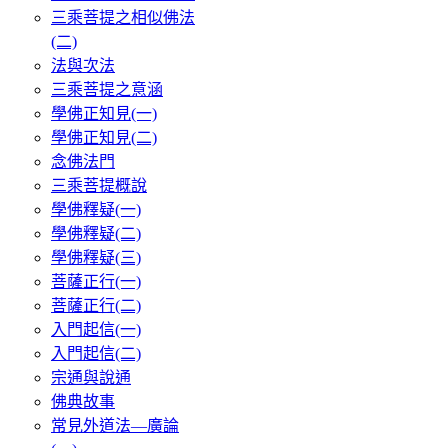
三乘菩提之相似佛法
(二)
法與次法
三乘菩提之意涵
學佛正知見(一)
學佛正知見(二)
念佛法門
三乘菩提概說
學佛釋疑(一)
學佛釋疑(二)
學佛釋疑(三)
菩薩正行(一)
菩薩正行(二)
入門起信(一)
入門起信(二)
宗通與說通
佛典故事
常見外道法—廣論