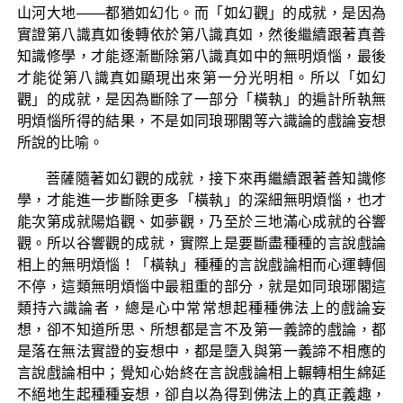
山河大地——都猶如幻化。而「如幻觀」的成就，是因為
實證第八識真如後轉依於第八識真如，然後繼續跟著真善
知識修學，才能逐漸斷除第八識真如中的無明煩惱，最後
才能從第八識真如顯現出來第一分光明相。所以「如幻
觀」的成就，是因為斷除了一部分「橫執」的遍計所執無
明煩惱所得的結果，不是如同琅琊閣等六識論的戲論妄想
所說的比喻。
菩薩隨著如幻觀的成就，接下來再繼續跟著善知識修
學，才能進一步斷除更多「橫執」的深細無明煩惱，也才
能次第成就陽焰觀、如夢觀，乃至於三地滿心成就的谷響
觀。所以谷響觀的成就，實際上是要斷盡種種的言說戲論
相上的無明煩惱！「橫執」種種的言說戲論相而心運轉個
不停，這類無明煩惱中最粗重的部分，就是如同琅琊閣這
類持六識論者，總是心中常常想起種種佛法上的戲論妄
想，卻不知道所思、所想都是言不及第一義諦的戲論，都
是落在無法實證的妄想中，都是墮入與第一義諦不相應的
言說戲論相中；覺知心始終在言說戲論相上輾轉相生綿延
不絕地生起種種妄想，卻自以為得到佛法上的真正義趣，