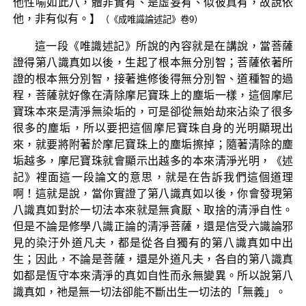
他性喻如此八，體非實有、是虛妄有、似彼真有，故說依
他，非有似有。】
（《成唯識論述記》卷9）
這一段《唯識述記》所說的內容就是在講說，當菩薩
證得第八識真如以後，生起了根本無分別智；菩薩依著所
證的根本無分別智，接著進修後得無分別智、道種智的過
程，菩薩就好像在清除摩尼寶珠上的塵垢一樣，這個摩尼
寶珠本來是清淨無染垢的，可是卻從無始劫來沾染了很多
很多的塵垢，所以要把這個摩尼寶珠自身的光明顯現出
來，就要將附著於摩尼寶珠上的塵垢擦掉；隨著清除的塵
垢越多，摩尼寶珠就會顯示出越多的本來清淨光明，《述
記》裡面這一段論文的意思，就是在告訴我們這個道理
啊！這就是說，當你實證了第八識真如以後，你會發現第
八識真如對於一切法本來就是無貪厭、取捨的清淨自性。
但是不論是修學八識正論的清淨菩薩，還是信受六識論邪
見的染汙外道凡夫，都是從各自獨有的第八識真如中出
生；因此，不論是菩薩，還是外道凡夫，各自的第八識真
如都是恆守本來清淨的真如自性而永無變異。所以說第八
識真如，祂是無一切法卻能不斷出生一切法的「無義」。