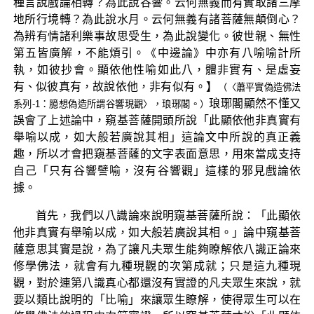
種言說戲論相轉？為此說谷響。云何無義而有實取諸三摩
地所行境轉？為此說水月。云何無義有諸菩薩無顛倒心？
為辨有情諸利樂事故思受生，為此說變化。彼世親、無性
第五皆廣解，不能煩引。《中邊論》中亦有八喻喻計所
執，如彼抄會。顯依他性喻如此八，體非實有、是虛妄
有、似彼真有，故說依他，非有似有。】
（〈蕭平實偽造佛法
琅琊閣顯然不懂又
系列-1：臆想偽造所謂谷響現觀〉，琅琊閣。）
誤會了上述論中，窺基菩薩開頭所說「此顯依他非真實有
舉喻以成，如大般若廣說其相」這論文中所說的真正義
趣，所以才會把窺基菩薩的文字表面意思，用來當成支持
自己「只有谷響譬喻，沒有谷響觀」這樣的邪見戲論依
據。
首先，我們以八識論來說明窺基菩薩所說：「此顯依
他非真實有舉喻以成，如大般若廣說其相。」論中窺基菩
薩意思其實是說，為了讓凡夫眾生能夠瞭解依八識正論來
修學佛法，就會有九種現觀的次第成就；只是這九種現
觀，對於連第八識真心都還沒有實證的凡夫眾生來說，就
要以類比說明的「比喻」來讓眾生瞭解，使得眾生可以在