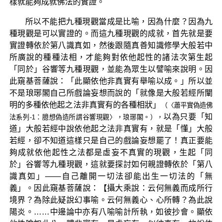
樣就能夠成就佛法的實證。
所以不能把九種現觀當成是比喻，因為什麼？因為九
種現觀是可以實證的。而這九種現觀的成就，首先就是要
實證轉依於第八識真如，然後跟隨真善知識修學大般若中
所廣說的種種法相，才能夠對依他起性的諸法次第生起
「同於」谷響等九種現觀，並能為眾生以譬喻來說明。因
此窺基菩薩說：「此顯依他非真實有舉喻以成。」所以並
不是琅琊閣自己所戲論妄想而說的「就像是大般若經所闡
明的多種依他起之法非真實有的各種相狀」
（〈蕭平實偽造佛
以為只要「知
法系列-1：臆想偽造所謂谷響現觀〉，琅琊閣。），
道」大般若經中說依他起之法非真實有，就是「懂」大般
若經，卻不知道這樣只是自己的戲論妄想罷了！真正要能
夠成就依他起性之法都是虛妄不真實的現觀，生起「同
於」谷響等九種現觀，這就要探討如何親證轉依於「第八
識真如」——自己離開一切法卻能出生一切法的「無
義」。因此窺基菩薩說：【攝大乘說：云何無義而成所行
境界？為除此疑說幻事喻。云何無義心、心所轉？為此說
陽炎。……中邊論中亦有八喻喻計所執，如彼抄會。顯依