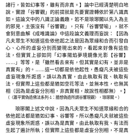
諸行，皆如幻事等，雖有而非真。】論中已經清楚明白地
說，實證「谷響觀」的前提就是先要實證轉依於第八識真
如。這論文中的八識正論義趣，若不是琅琊閣以先入為主
的邪見，主張沒有「谷響觀」，只有「谷響譬喻」，就不
會刻意曲解《成唯識論》中這段論文義理而妄說：【因為
凡夫眾生不知道這些依他起之法是因為眾緣和合而引發自
心、心所的虛妄分別而變現出來的，看起來好像有這些
法，但實質上卻如同「幻事陽焰夢境鏡像光影【谷響】
……」等等，是「雖然看去來有，但其實是幻有，並非是
真實有」的。……這一切都是依他起性，愚癡凡夫被這些
虛妄現象所誑惑，誤以為真實，由此執取有我、執取有
法，但實際上這些都是猶如空花等法，並無本性，也無其
相（因為是虛妄分別相，非真實相，故說性相都無）。】
（〈蕭平實偽造佛法系列-1：臆想偽造所謂谷響現觀〉，琅琊閣。）
琅琊閣上述文中說，因為凡夫眾生不知道眾緣和合的
依他起法都是猶如幻事、谷響等，所以愚癡凡夫就被這些
虛妄現象所誑惑，誤以為是真實，由此執取有我、有法而
生起了遍計所執；但實際上這些都是虛妄分別相，不是真