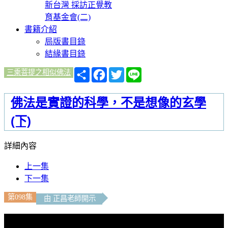
新台灣 採訪正覺教
育基金會(二)
書籍介紹
局版書目錄
結緣書目錄
分
Facebook
Twitter
Line
三乘菩提之相似佛法
享
佛法是實證的科學，不是想像的玄學
(下)
詳細內容
上一集
下一集
第098集
由 正昌老師開示