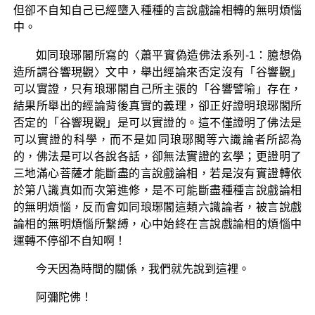
但卻不自知自己已經墮入種種的言說戲論相轉的無明煩惱
中。
如同琅琊閣所寫的〈蕭平實偽造佛法系列-1：臆想偽
造所謂谷響現觀〉文中，舉出經論來否定沒有「谷響觀」
可以實證，只有琅琊閣自己所主張的「谷響譬喻」存在，
結果所舉出的經論背後真實的義理，卻正好證明琅琊閣所
否定的「谷響現觀」是可以實證的。這不僅證明了佛法是
可以實證的科學，而不是如同琅琊閣等六識論者所認為
的，佛法是可以各說各話，卻無法實證的玄學；更證明了
三地滿心菩薩才能斷盡的言說戲論相，若是沒有實證轉依
於第八識真如而次第進修，是不可能斷盡種種言說戲論相
的無明煩惱，反而會如同琅琊閣這類六識論者，被言說戲
論相的無明煩惱所繫縛，心中始終在言說戲論相的煩惱中
運轉不停卻不自知啊！
今天因為時間的關係，我們就先說到這裡。
阿彌陀佛！