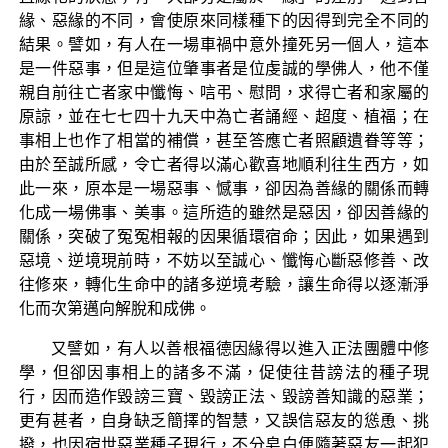
緣、惡緣的不同，會使原來同樣種下的因得到完全不同的
結果。譬如，有人在一場車禍中意外撞死另一個人，這本
是一件惡事，但是這位肇事者是位虔誠的學佛人，他不僅
親自前往亡者家中懺悔、唁弔、慰問，求得亡者和家屬的
原諒，並在七七四十九天中為亡者誦經、超度、植福；在
事相上也作了相當的補償，甚至答應亡者照顧遺眷等等；
由於至誠所感，令亡者得以滿心歡喜地順利往生西方，如
此一來，原本是一場惡事、憾事，卻因為善緣的關係而轉
化成一場佛事、美事。這所造的雖然是惡因，卻因善緣的
關係，突破了冤冤相報的因果循環宿命；因此，如果遇到
惡境、逆境現前時，不妨以至誠心、懺悔心斷惡修善、改
往修來，轉化生命中的諸多逆境考驗，讓生命得以逐漸淨
化而次第邁向解脫和成佛。
又譬如，有人以善根福德因緣得以進入正法團體中修
學，但卻因事相上的諸多不滿，促使往昔謗法的種子現
行，因而造作毀謗三寶、毀謗正法、毀謗善知識的惡業；
更有甚者，自身缺乏簡擇的智慧，又誤信惡友的慫恿、挑
撥，也因宿世惡業種子現行，不分皂白便隨著惡友一起犯