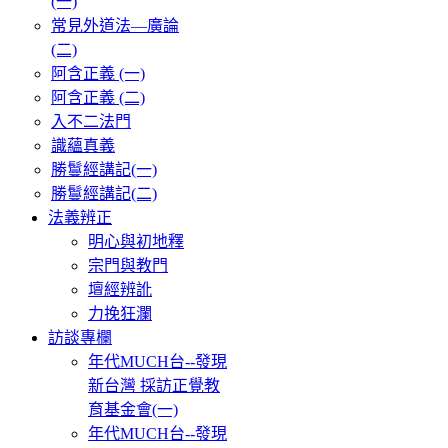
(一)
常見外道法—廣論
(二)
阿含正義 (一)
阿含正義 (二)
入不二法門
識蘊真義
勝鬘經講記(一)
勝鬘經講記(二)
法義辨正
明心與初地釋
宗門與教門
壇經辨訛
力挽狂瀾
訪談專欄
年代MUCH台--發現
新台灣 採訪正覺教
育基金會(一)
年代MUCH台--發現