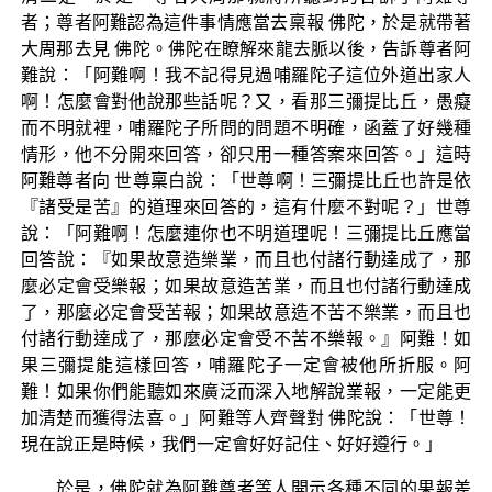
者；尊者阿難認為這件事情應當去稟報 佛陀，於是就帶著
大周那去見 佛陀。佛陀在瞭解來龍去脈以後，告訴尊者阿
難說：「阿難啊！我不記得見過哺羅陀子這位外道出家人
啊！怎麼會對他說那些話呢？又，看那三彌提比丘，愚癡
而不明就裡，哺羅陀子所問的問題不明確，函蓋了好幾種
情形，他不分開來回答，卻只用一種答案來回答。」這時
阿難尊者向 世尊稟白說：「世尊啊！三彌提比丘也許是依
『諸受是苦』的道理來回答的，這有什麼不對呢？」世尊
說：「阿難啊！怎麼連你也不明道理呢！三彌提比丘應當
回答說：『如果故意造樂業，而且也付諸行動達成了，那
麼必定會受樂報；如果故意造苦業，而且也付諸行動達成
了，那麼必定會受苦報；如果故意造不苦不樂業，而且也
付諸行動達成了，那麼必定會受不苦不樂報。』阿難！如
果三彌提能這樣回答，哺羅陀子一定會被他所折服。阿
難！如果你們能聽如來廣泛而深入地解說業報，一定能更
加清楚而獲得法喜。」阿難等人齊聲對 佛陀說：「世尊！
現在說正是時候，我們一定會好好記住、好好遵行。」
於是，佛陀就為阿難尊者等人開示各種不同的果報差