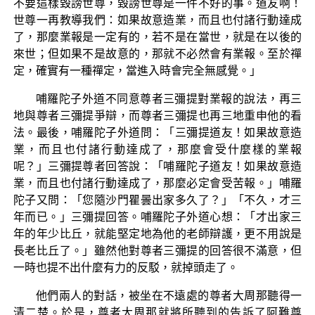
不要這樣毀謗世尊，毀謗世尊是一件不好的事。道友啊！
世尊一再教導我們：如果故意造業，而且也付諸行動達成
了，那麼業報是一定有的，若不是在當世，就是在以後的
來世；但如果不是故意的，那就不必然會有業報。至於禪
定，確實有一種禪定，當進入時會完全無感覺。」
哺羅陀子外道不同意尊者三彌提對業報的說法，再三
地與尊者三彌提爭辯，而尊者三彌提也再三地重申他的看
法。最後，哺羅陀子外道問：「三彌提道友！如果故意造
業，而且也付諸行動達成了，那麼會受什麼樣的業報
呢？」三彌提尊者回答說：「哺羅陀子道友！如果故意造
業，而且也付諸行動達成了，那麼必定會受苦報。」哺羅
陀子又問：「您隨沙門瞿曇出家多久了？」「不久，才三
年而已。」三彌提回答。哺羅陀子外道心想：「才出家三
年的年少比丘，就能堅定地為他的老師辯護，更不用說是
長老比丘了。」雖然他對尊者三彌提的回答很不滿意，但
一時也提不出什麼有力的反駁，就掉頭走了。
他們兩人的對話，被坐在不遠處的尊者大周那聽得一
清二楚。於是，尊者大周那就將所聽到的告訴了阿難尊