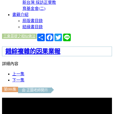
新台灣 採訪正覺教
育基金會(二)
書籍介紹
局版書目錄
結緣書目錄
分
Facebook
Twitter
Line
三乘菩提之相似佛法
享
錯綜複雜的因果業報
詳細內容
上一集
下一集
第086集
由 正圜老師開示