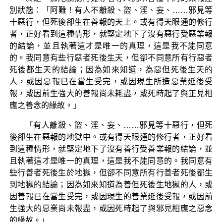
別狀態：「阿難！有人不離殺、盜、淫、妄、……邪見等
十惡行，但死後卻生在善報的天上。或有得天眼通的修行
者，正好看到這種情形，就堅定地下了沒有惡行受惡業報
的結論，並且執著這才是唯一的真理，這是我不能同意
的。我同意有些行惡者死後生天，但卻不同意所有行惡者
死後都生天的結論；因為如來知道，為惡但死後生天的
人，或因惡報已在當生受完，或因現生所造惡業延後受
報，或因前生強大的善報尚未耗盡，或死時起了與正見相
應之善念的緣故。」
「有人離殺、盜、淫、妄、……邪見等十惡行，但死
後卻生在惡報的地獄中。或有得天眼通的修行者，正好看
到這種情形，就堅定地下了沒有善行受善業報的結論，並
且執著這才是唯一的真理，這是我不能同意的。我同意有
些行善者死後生於地獄，但卻不同意所有行善者死後都生
到地獄的結論；因為如來知道為善但死後生地獄的人，或
因善報已在當生受完，或因現生的善業延後受報，或因前
生強大的惡業尚未報盡，或因死時起了與邪見相應之惡念
的緣故。」