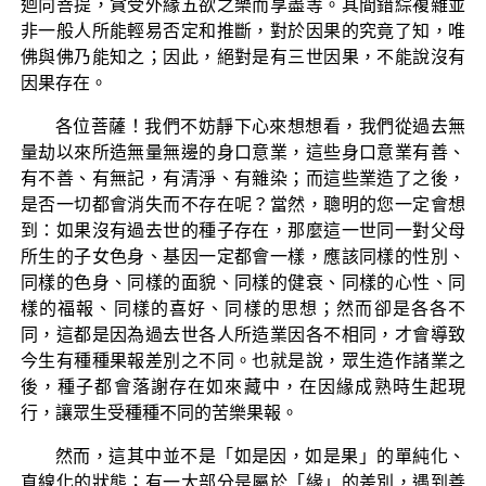
迴向菩提，貪受外緣五欲之樂而享盡等。其間錯綜複雜並
非一般人所能輕易否定和推斷，對於因果的究竟了知，唯
佛與佛乃能知之；因此，絕對是有三世因果，不能說沒有
因果存在。
各位菩薩！我們不妨靜下心來想想看，我們從過去無
量劫以來所造無量無邊的身口意業，這些身口意業有善、
有不善、有無記，有清淨、有雜染；而這些業造了之後，
是否一切都會消失而不存在呢？當然，聰明的您一定會想
到：如果沒有過去世的種子存在，那麼這一世同一對父母
所生的子女色身、基因一定都會一樣，應該同樣的性別、
同樣的色身、同樣的面貌、同樣的健衰、同樣的心性、同
樣的福報、同樣的喜好、同樣的思想；然而卻是各各不
同，這都是因為過去世各人所造業因各不相同，才會導致
今生有種種果報差別之不同。也就是說，眾生造作諸業之
後，種子都會落謝存在如來藏中，在因緣成熟時生起現
行，讓眾生受種種不同的苦樂果報。
然而，這其中並不是「如是因，如是果」的單純化、
直線化的狀態；有一大部分是屬於「緣」的差別，遇到善