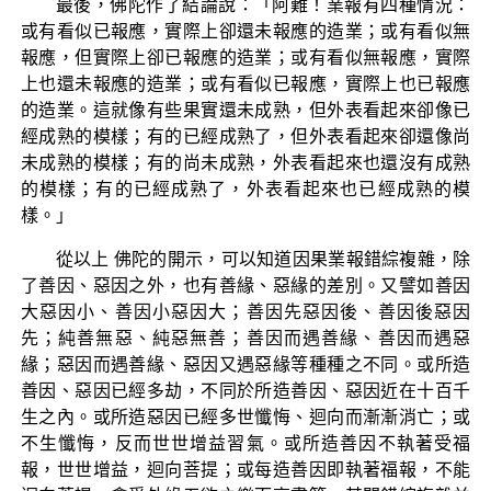
最後，佛陀作了結論說：「阿難！業報有四種情況：
或有看似已報應，實際上卻還未報應的造業；或有看似無
報應，但實際上卻已報應的造業；或有看似無報應，實際
上也還未報應的造業；或有看似已報應，實際上也已報應
的造業。這就像有些果實還未成熟，但外表看起來卻像已
經成熟的模樣；有的已經成熟了，但外表看起來卻還像尚
未成熟的模樣；有的尚未成熟，外表看起來也還沒有成熟
的模樣；有的已經成熟了，外表看起來也已經成熟的模
樣。」
從以上 佛陀的開示，可以知道因果業報錯綜複雜，除
了善因、惡因之外，也有善緣、惡緣的差別。又譬如善因
大惡因小、善因小惡因大；善因先惡因後、善因後惡因
先；純善無惡、純惡無善；善因而遇善緣、善因而遇惡
緣；惡因而遇善緣、惡因又遇惡緣等種種之不同。或所造
善因、惡因已經多劫，不同於所造善因、惡因近在十百千
生之內。或所造惡因已經多世懺悔、迴向而漸漸消亡；或
不生懺悔，反而世世增益習氣。或所造善因不執著受福
報，世世增益，迴向菩提；或每造善因即執著福報，不能