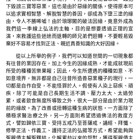
下毀謗三寶等惡業，這也是由於惡緣的關係，使得原本可
以追求實相智慧、解脫智慧的善因，卻成為下墮三塗的緣
由，令人不勝唏噓！由於琅琊閣的破法因緣，竟意外成為
我們這一季線上弘法的主軸，目的是想要透過正理的宣
演，來救護這些迷途而退轉的師兄弟們迴轉，不要輕易毀
棄好不容易才找到正法、親近真善知識的大好因緣。
從以上所舉的例子，我們可以知道世間的一切現象都
有往昔的業因存在，加上今生的因緣成熟，才能成就現前
所受的種種苦樂果報；因此，今生所遭遇的種種如意、不
如意境界，無非都是自己往昔所造善惡業種子的現行，一
切都是自作自受，不能怪罪於人。假使有人染上惡疾、頑
疾，除了可能是自己長期生活不調、壓力太大、太過勞
累，或者飲食無度所導致之外，很大一部分是由於業力現
前的緣故。為了改善或扭轉這種生病的狀態，一方面除了
積極求醫治療之外，另一方面則希望透過佛法的救度方
式，譬如歸依三寶、受持五戒乃至菩薩戒，誦經、拜懺、
修學正法、作義工、護持正法的弘揚等方式，希望能夠與
冤親債主解冤釋結，化解累劫以來的怨懟，獲得冤親債主