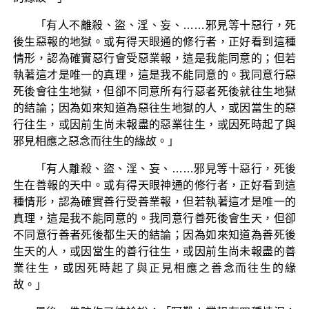
「有人不離殺、盜、淫、妄、……邪見等十惡行，死
後生惡報的地獄。或有得天眼通的修行者，正好看到這種
情形，認為確實惡行會受惡業報，這是我能同意的；但若
執著這才是唯一的真理，這是我不能同意的。我同意行惡
死後會往生地獄，但卻不同意所有行惡者死後就往生地獄
的結論；因為如來知道為惡往生地獄的人，或因當生的惡
行往生，或因前生尚未報盡的惡業往生，或因死時起了與
邪見相應之惡念而往生的緣故。」
「有人離殺、盜、淫、妄、……邪見等十惡行，死後
生在善報的天中。或有得天眼神通的修行者，正好看到這
種情形，認為確實善行受善業報，但若執著這才是唯一的
真理，這是我不能同意的。我同意行善死後會生天，但卻
不同意行善者死後都生天的結論；因為如來知道為善死後
生天的人，或因當生的善行往生，或因前生尚未報盡的善
業往生，或因死時起了與正見相應之善念而往生的緣
故。」