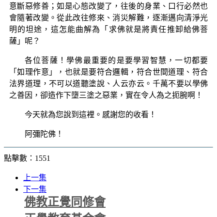
意斷惡修善；如是心態改變了，往後的身業、口行必然也
會隨著改變。從此改往修來、消災解難，逐漸邁向清淨光
明的坦途，這怎能曲解為「求佛就是將責任推卸給佛菩
薩」呢？
各位菩薩！學佛最重要的是要學習智慧，一切都要
「如理作意」，也就是要符合邏輯，符合世間道理、符合
法界道理，不可以道聽塗說、人云亦云。千萬不要以學佛
之善因，卻造作下墮三塗之惡業，實在令人為之扼腕啊！
今天就為您說到這裡。感謝您的收看！
阿彌陀佛！
點擊數：1551
上一集
下一集
佛教正覺同修會