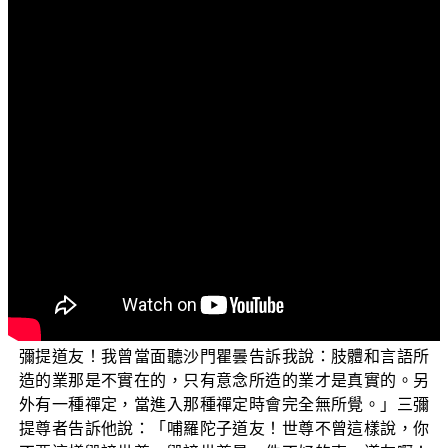
文字內容
各位菩薩：阿彌陀佛！
歡迎您收看正覺教團線上弘法節目，目前正在演述的
是「三乘菩提之相似佛法——重蹈燈下黑之琅琊閣」單
元。今天我們要來談談有關「錯綜複雜的因果業報」問
題。
首先，我們來看 佛在《中阿含》第171〈分別大業
經〉中的記載：有一次，佛陀到摩揭陀國首都王舍城遊
化，住在城北的迦蘭陀竹園竹林精舍。而尊者三彌提那時
也在舍衛城附近，住在一處僻靜的林間小屋中。這天午
後，有一個名叫「哺羅陀子」的出家外道正好來到尊者三
彌提的住所，就進屋去參訪他，向他提了一個問題：「三
彌提道友！我曾當面聽沙門瞿曇告訴我說：肢體和言語所
造的業那是不實在的，只有意念所造的業才是真實的。另
外有一種禪定，當進入那種禪定時會完全無所覺。」三彌
提尊者告訴他說：「哺羅陀子道友！世尊不曾這樣說，你