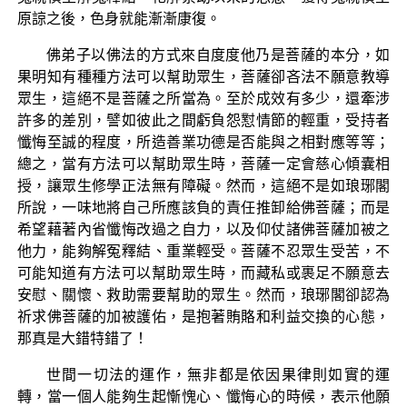
原諒之後，色身就能漸漸康復。
佛弟子以佛法的方式來自度度他乃是菩薩的本分，如
果明知有種種方法可以幫助眾生，菩薩卻吝法不願意教導
眾生，這絕不是菩薩之所當為。至於成效有多少，還牽涉
許多的差別，譬如彼此之間虧負怨懟情節的輕重，受持者
懺悔至誠的程度，所造善業功德是否能與之相對應等等；
總之，當有方法可以幫助眾生時，菩薩一定會慈心傾囊相
授，讓眾生修學正法無有障礙。然而，這絕不是如琅琊閣
所說，一味地將自己所應該負的責任推卸給佛菩薩；而是
希望藉著內省懺悔改過之自力，以及仰仗諸佛菩薩加被之
他力，能夠解冤釋結、重業輕受。菩薩不忍眾生受苦，不
可能知道有方法可以幫助眾生時，而藏私或裹足不願意去
安慰、關懷、救助需要幫助的眾生。然而，琅琊閣卻認為
祈求佛菩薩的加被護佑，是抱著賄賂和利益交換的心態，
那真是大錯特錯了！
世間一切法的運作，無非都是依因果律則如實的運
轉，當一個人能夠生起慚愧心、懺悔心的時候，表示他願