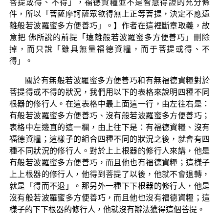
菩提或得、不得」，福德資糧並不是智慧得證的充分條
件，所以「菩薩摩訶薩眾欲得無上正等菩提，決定不應遠
離般若波羅蜜多方便善巧」。】作者在這裡斷章取義，故
意把 佛所說的前提「遠離般若波羅蜜多方便善巧」刪除
掉，而只說「雖具無量福德資糧，而于菩提或得、不
得」。
關於有無般若波羅蜜多方便善巧和有無福德資糧對於
菩提得或不得的狀況，我們用以下的表格來說明四種不同
根器的修行人。在這表格中最上面這一行，由左往右是：
有般若波羅蜜多方便善巧、沒有般若波羅蜜多方便善巧；
表格中左邊直的這一欄，由上往下是：有福德資糧、沒有
福德資糧；這樣子的組合四種不同的狀況之後，就會有四
種不同狀況的修行人。對於上上根器的修行人來講，他是
有般若波羅蜜多方便善巧，而且他也有福德資糧；這樣子
上上根器的修行人，他得到菩提了以後，他就不會退轉，
就是「得而不退」。那另外一種下下根器的修行人，他是
沒有般若波羅蜜多方便善巧，而且他也沒有福德資糧；這
樣子的下下根器的修行人，他就沒有辦法獲得這個菩提。