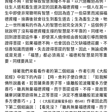
資糧不夠，就會導致智慧資糧不牢靠。以六道輪迴為例，
往生人道和畜生道決定的因素為福德資糧，一個人在其一
生中即使非常聰明有智慧，但因為造了一些惡業而減損福
德資糧，捨壽後就會往生到畜生道去；生為畜生之後，牠
上一世所擁有的作為人的智慧也就完全消失了。這個例子
就說明了沒有福德資糧支撐的智慧是不牢靠的。同樣地，
回到證菩提這件事，即使某人僥倖經由善知識引導而開悟
證得菩提，如果福德不夠，也會因自己欠缺福德莊嚴、不
信善知識而退轉，失去證得菩提的智慧。因此，無論成佛
或是見道，「福慧」都必須兩足，福德和智慧是同等重
要，同樣要具足。
接著我們來看看作者的第二個結論，作者引用《大般
若經》中如下的內容：【時，舍利子便白佛言：「如我解
佛所說義者，若菩薩乘善男子等，遠離般若波羅蜜多方便
善巧，雖具無量福德資糧，而于菩提或得、不得。是故菩
薩摩訶薩眾欲得無上正等菩提，決定不應遠離般若波羅蜜
多方便善巧。」】
作者因此而
（《大般若波羅蜜多經》卷548）
下第二個結論說：【看見沒？「雖具無量福德資糧，而于