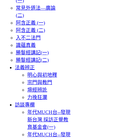
(一)
常見外道法—廣論
(二)
阿含正義 (一)
阿含正義 (二)
入不二法門
識蘊真義
勝鬘經講記(一)
勝鬘經講記(二)
法義辨正
明心與初地釋
宗門與教門
壇經辨訛
力挽狂瀾
訪談專欄
年代MUCH台--發現
新台灣 採訪正覺教
育基金會(一)
年代MUCH台--發現