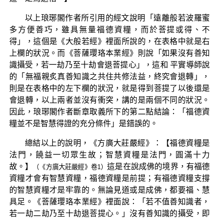
以上琅琊閣作者所引用的經文說明「遠離般若波羅蜜
多方便善巧，雖具無量福德資糧，而於菩提或得、不
得」，這個是《大般若經》裡面所說的，在表格中就是右
上欄的狀況。而《菩薩瓔珞本業經》則說「如果沒有善知
識攝受，若一劫乃至十劫會退菩提心」，這和 平實導師說
的「無福親炙真善知識之共住共修法益，終究會退轉」，
則是在表格中的左下欄的狀況，就是得到菩提了以後還是
會退轉，以上兩者並沒有衝突，講的是兩個不同的狀況。
因此，琅琊閣作者斷章取義所下的第二點結論：「福德資
糧並不是智慧得證的充分條件」是錯誤的。
總結以上的說明，《方廣大莊嚴經》：【福德資糧是
法門，饒益一切眾生故；智慧資糧是法門，圓滿十力
故。】
這是在說成佛的境界，有福德
（《方廣大莊嚴經》卷1）
資糧才會有智慧資糧，福德資糧是前提；有福德資糧支撐
的智慧資糧才是牢靠的。無論見道或是成佛，都要福、慧
具足。《菩薩瓔珞本業經》裡面說：「若不值善知識者，
若一劫二劫乃至十劫退菩提心。」沒有善知識的攝受，即