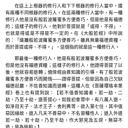
在這上上根器的修行人和下下根器的修行人當中，還
有兩種不同根器的修行人。在這兩種修行人當中，有一種
修行人他是沒有般若波羅蜜多方便善巧，但是他是有福德
的；這樣子的修行人，他對於菩提就是「或得、不得」，
也就是得或是不得是不一定的。在《大般若經》中所說
的：「遠離般若波羅蜜多方便善巧，雖具無量福德資糧，
而於菩提或得、不得。」，這個指的就是這一種修行人。
那最後一種修行人，他是有般若波羅蜜多方便善巧，
但是他沒有福德資糧；這樣子的修行人，他證得菩提了以
後，他就容易退轉；僥倖經由善知識的引導，有了般若波
羅蜜多方便善巧而開悟——證得菩提，但是因為自己欠缺
福德莊嚴，不信善知識而退轉。這種人在《菩薩瓔珞本業
經》卷上也有提到說：【若不值善知識者，若一劫、二
劫，乃至十劫，退菩提心。如我初會眾中，有八萬人退。
如淨目天子、法才王子、舍利弗等，欲入第七住，其中值
惡因緣故，退入凡夫不善惡中，不名習種性人；退入外道
若一劫、若十劫，乃至千劫，作大邪見及五逆，無惡不
造，是為退相。】