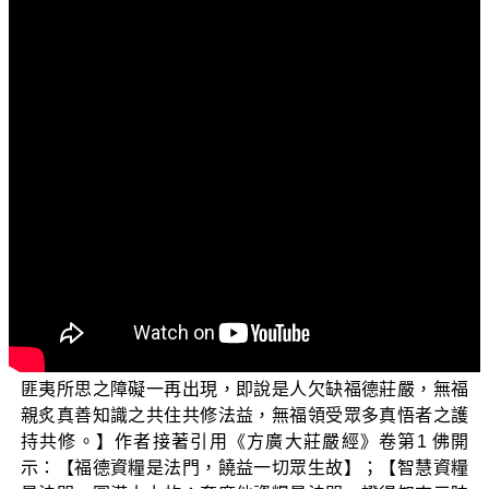
文字內容
各位菩薩：阿彌陀佛！
歡迎您收看「三乘菩提之相似佛法——重蹈燈下黑之
琅琊閣」。今天我們要評論的琅琊閣文章標題為〈略析正
覺會蕭平實對於「福德資糧」的謬解〉。
作者在文章中說：【在正覺會蕭平實居士的各種關於
開悟證道的說法中，時常表示說要修集「福德資糧」才能
開悟，否則就不能開悟，即便悟了也會退轉，等等說
法。】作者接著說：【蕭平實居士《宗通與說通》第四章
中說：未修集福德資糧者，謂是人行菩薩道以來，由未見
道故，于外門修六度萬行，而偏重般若與禪定，于佈施持
戒忍辱三度未曾用心修集，導致求悟時之種種障礙，乃至
匪夷所思之障礙一再出現，即說是人欠缺福德莊嚴，無福
親炙真善知識之共住共修法益，無福領受眾多真悟者之護
持共修。】作者接著引用《方廣大莊嚴經》卷第1 佛開
示：【福德資糧是法門，饒益一切眾生故】；【智慧資糧