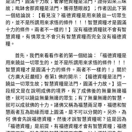
是法門，圓滿十力故；奢摩他資糧是法門，證得如來三昧
故；毗缽舍那資糧是法門，獲得慧眼故】；作者因此下第
一個結論說：【看見沒？福德資糧是用來饒益一切眾生
的，並不是所謂用來求悟的條件！！！智慧資糧才是圓滿
十力的條件。兩者不一樣的！】沒有福德資糧就不會有智
慧資糧，有情眾生不會只有智慧資糧而完全沒有福德資
糧。
首先，我們來看看作者的第一個結論：「福德資糧是
用來饒益一切眾生的，並不是所謂用來求悟的條件！！！
智慧資糧才是圓滿十力的條件。兩者不一樣的！」關於
《方廣大莊嚴經》卷第1 佛的開示：【福德資糧是法門，
饒益一切眾生故；智慧資糧是法門，圓滿十力故。】這一
段經文是在說明成佛的境界，有了成佛後的無量無邊福
德，就可以饒益無量無邊的眾生；有了無量無邊的智慧，
就可以成就佛的十力。諸佛又稱為福慧兩足尊，福德和智
慧兩者互為助緣而增上圓滿，是不可以分開的。另外，為
何 佛會先說福德資糧，然後才說智慧資糧呢？這是因為
「福德資糧」是前提，有福德資糧才會有智慧資糧；福德