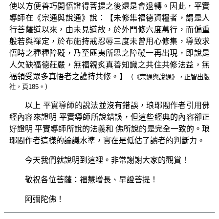
使以方便善巧開悟證得菩提之後還是會退轉。因此，平實
導師在《宗通與說通》說：【未修集福德資糧者，謂是人
行菩薩道以來，由未見道故，於外門修六度萬行，而偏重
般若與禪定，於布施持戒忍辱三度未曾用心修集，導致求
悟時之種種障礙，乃至匪夷所思之障礙一再出現，即說是
人欠缺福德莊嚴，無福親炙真善知識之共住共修法益，無
福領受眾多真悟者之護持共修。】
（《宗通與說通》，正智出版
社，頁185。）
以上 平實導師的說法並沒有錯誤，琅琊閣作者引用佛
經內容來證明 平實導師所說錯誤，但這些經典的內容卻正
好證明 平實導師所說的法義和 佛所說的是完全一致的。琅
琊閣作者這樣的論議水準，實在是低估了讀者的判斷力。
今天我們就說明到這裡。非常謝謝大家的觀賞！
敬祝各位菩薩：福慧增長、早證菩提！
阿彌陀佛！