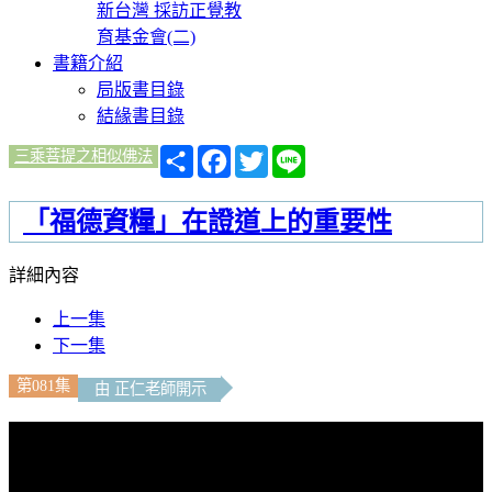
新台灣 採訪正覺教
育基金會(二)
書籍介紹
局版書目錄
結緣書目錄
分
Facebook
Twitter
Line
三乘菩提之相似佛法
享
「福德資糧」在證道上的重要性
詳細內容
上一集
下一集
第081集
由 正仁老師開示