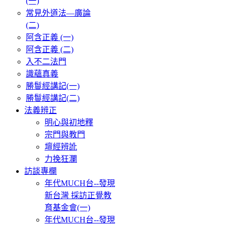
(一)
常見外道法—廣論
(二)
阿含正義 (一)
阿含正義 (二)
入不二法門
識蘊真義
勝鬘經講記(一)
勝鬘經講記(二)
法義辨正
明心與初地釋
宗門與教門
壇經辨訛
力挽狂瀾
訪談專欄
年代MUCH台--發現
新台灣 採訪正覺教
育基金會(一)
年代MUCH台--發現