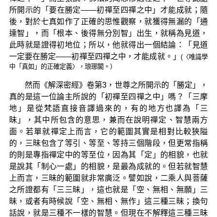
所開示的「要在勝定——初禪至四禪之中」才能成就；隨
後，對於七真如作了正確的思惟觀察，就獲得無漏的「通
達智」，而「根本、後得無分別智」出生，就稱為見道，
此時就是證得初地位；所以，他就得出一個結論：「見道
一定要在勝定——初禪至四禪之中，才能成就。」
(〈唯識學
中「真如」的正確定義〉，琅琊閣。）
然而《解深密經》卷第3，世尊之所開示的「勝定」，
真的是這一位論主所說的「初禪至四禪之中」嗎？「三摩
地」是從梵語直接音譯過來的，有的地方也譯為「三
昧」，其中所包含的意思，兼而在說明禪定、智慧兩方
面。若單就禪定上而言，它的範圍其實是相對比較狹隘
的，三昧包含了等引、等至、等持三個階段，但更常指稱
的則是專指禪定中的等至位，因為其「定」的相貌，也就
是說其「制心一處」的相貌，是最為成就的。但若就智慧
上而言，三昧的範圍就非常廣泛。譬如說，二乘人與菩薩
之所證都有「三三昧」，這也就是「空、無相、無願」三
昧，或者有時候說「空、無相、無作」這三種三昧；換句
話說，就是三種不一樣的智慧。但現在不解釋這三種三昧