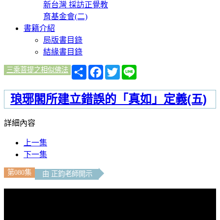
新台灣 採訪正覺教
育基金會(二)
書籍介紹
局版書目錄
結緣書目錄
分
Facebook
Twitter
Line
三乘菩提之相似佛法
享
琅琊閣所建立錯誤的「真如」定義(五)
詳細內容
上一集
下一集
第080集
由 正鈞老師開示