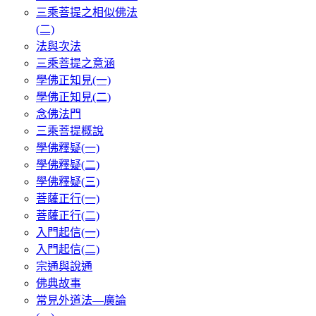
三乘菩提之相似佛法
(二)
法與次法
三乘菩提之意涵
學佛正知見(一)
學佛正知見(二)
念佛法門
三乘菩提概說
學佛釋疑(一)
學佛釋疑(二)
學佛釋疑(三)
菩薩正行(一)
菩薩正行(二)
入門起信(一)
入門起信(二)
宗通與說通
佛典故事
常見外道法—廣論