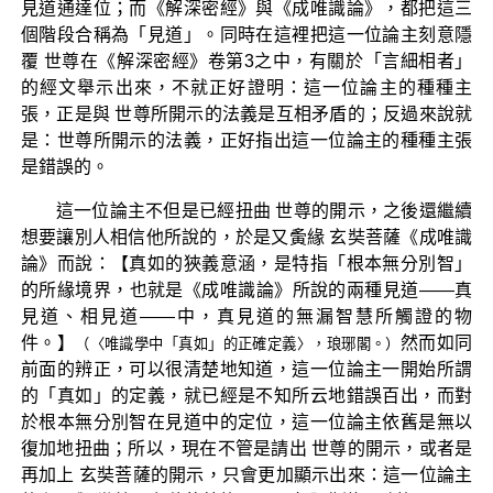
見道通達位；而《解深密經》與《成唯識論》，都把這三
個階段合稱為「見道」。同時在這裡把這一位論主刻意隱
覆 世尊在《解深密經》卷第3之中，有關於「言細相者」
的經文舉示出來，不就正好證明：這一位論主的種種主
張，正是與 世尊所開示的法義是互相矛盾的；反過來說就
是：世尊所開示的法義，正好指出這一位論主的種種主張
是錯誤的。
這一位論主不但是已經扭曲 世尊的開示，之後還繼續
想要讓別人相信他所說的，於是又夤緣 玄奘菩薩《成唯識
論》而說：【真如的狹義意涵，是特指「根本無分別智」
的所緣境界，也就是《成唯識論》所說的兩種見道——真
見道、相見道——中，真見道的無漏智慧所觸證的物
件。】
然而如同
（〈唯識學中「真如」的正確定義〉，琅琊閣。）
前面的辨正，可以很清楚地知道，這一位論主一開始所謂
的「真如」的定義，就已經是不知所云地錯誤百出，而對
於根本無分別智在見道中的定位，這一位論主依舊是無以
復加地扭曲；所以，現在不管是請出 世尊的開示，或者是
再加上 玄奘菩薩的開示，只會更加顯示出來：這一位論主