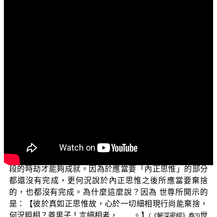
文字內容
各位菩薩：阿彌陀佛！
問候大家身體健康、精神愉快！「三乘菩提之相似佛
法——重蹈燈下黑之琅琊閣」，今天要和大家談談「琅琊
閣所建立錯誤的『真如』定義」第五集。
上一次的辨正內容之中，說到了菩薩在佛菩提道修學
的過程之中，第一次見道而進入七住位，此時因為現見如
來藏本來不分別六塵萬法，出生了第一分見道而有的智
慧，就施設名為「根本無分別智」。
然而，這樣階位的菩薩所得的智慧，以及其所轉依的
境界，距離後面 世尊所開示的見道通達位，還要經過一大
段的時劫才能夠成就。因為於應當要「內正思惟」的部分
都還沒有完成，更何況說於內正思惟之後所應當要棄捨
的，也都沒有完成。為什麼這麼說？因為 世尊所開示的
是：【彼於真如正思惟故，心於一切細相現行尚能棄捨，
何況粗相？善男子！言細相者，……。】
世
(《解深密經》卷3)