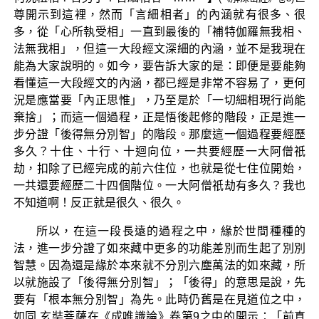
尊開示到這裡，然而「言細相者」的內涵就有很多、很
多，從「心所執受相」一直到最後的「補特伽羅無我相、
法無我相」，但這一大段經文深細的內涵，並不是我現在
能為大家說明的。如今，要告訴大家的是：即便是要能夠
看懂這一大段經文的內涵，都已經是非常不容易了，更何
況是應當要「內正思惟」，乃至是於「一切細相現行尚能
棄捨」；而這一個過程，正是悟後起修的階段，正是進一
步分證「後得無分別智」的階段。那麼這一個過程要經歷
多久？十住、十行、十迴向位，一共要經歷一大阿僧祇
劫，扣除了已經完成的前六住位，也就是從七住位開始，
一共還要經歷二十四個階位。一大阿僧祇劫有多久？我也
不知道啊！反正就是很久、很久。
所以，在這一段長遠的過程之中，緣於世間種種的
法，進一步分證了如來藏中更多的功能差別而生起了別別
智慧。因為還是緣於本來就不分別六塵萬法的如來藏，所
以就施設了「後得無分別智」；「後得」的意思是說，先
要有「根本無分別智」為先。此時仍舊是在見道位之中，
如同 玄奘菩薩在《成唯識論》卷第9之中的開示：「前真