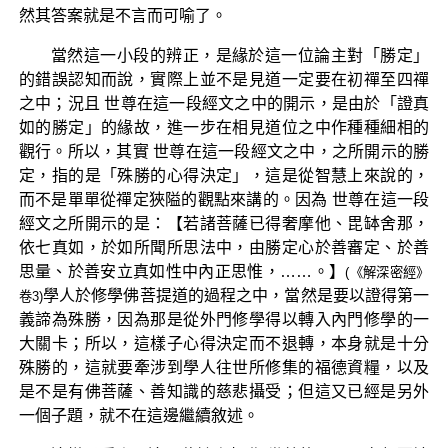
然其答案就是不言而可喻了。
當然這一小段的辨正，是緣於這一位論主對「勝定」
的錯誤認知而說，實際上並不是見道一定要在初禪至四禪
之中；況且 世尊在這一段經文之中的開示，是由於「證真
如的勝定」的緣故，進一步在相見道位之中作種種細相的
觀行。所以，其實 世尊在這一段經文之中，之所開示的勝
定，指的是「殊勝的心得決定」，這是從智慧上來說的，
而不是單單從禪定狹隘的觀點來講的。因為 世尊在這一段
經文之所開示的是：【若諸菩薩已得奢摩他、毘缽舍那，
依七真如，於如所聞所思法中，由勝定心於善審定、於善
思量、於善安立真如性中內正思惟，……。】
(《解深密經》
學人於修學佛菩提道的過程之中，當然是要以證得第一
卷3)
義諦為殊勝，因為那是從外門修學得以轉入內門修學的一
大關卡；所以，這樣子心得決定而不退轉，本身就是十分
殊勝的，這就要牽涉到學人往世所修集的福德資糧，以及
是不是有佛菩薩、善知識的慈悲攝受；但這又已經是另外
一個子題，就不在這邊繼續敘述。