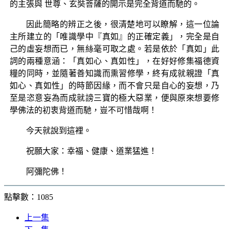
的主張與 世尊、玄奘菩薩的開示是完全背道而馳的。
因此簡略的辨正之後，很清楚地可以瞭解，這一位論
主所建立的「唯識學中『真如』的正確定義」，完全是自
己的虛妄想而已，無絲毫可取之處。若是依於「真如」此
詞的兩種意涵：「真如心、真如性」，在好好修集福德資
糧的同時，並隨著善知識而熏習修學，終有成就親證「真
如心、真如性」的時節因緣，而不會只是自心的妄想，乃
至是恣意妄為而成就謗三寶的極大惡業，便與原來想要修
學佛法的初衷背道而馳，豈不可惜哉啊！
今天就說到這裡。
祝願大家：幸福、健康、道業猛進！
阿彌陀佛！
點擊數：1085
上一集