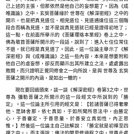
己上述的主張，但那依然是他自己的妄想罷了。因為《成
唯識論》之中，玄奘菩薩緣於 世尊在《解深密經》之中的
開示，也是把真見道位、相見道位、見道通達位這三個階
段合而稱為見道，並不是說真見道就已經是證得初地了；
這一點，在前面所舉示的《菩薩瓔珞本業經》卷上之中，
佛為敬首菩薩所開示的一段話，說到了：進入七住位常住
不退，就已經是真見道了。因此，這一位論主舉示了《解
深密經》與《成唯識論》之這一些內容，本來是想要附和
他自己的虛妄想，卻反而顯示出其所建立之法，處處露出
敗闕，而只證明正覺同修會之一向所說，是與 世尊及 玄奘
菩薩之開示的內涵，是如出一轍的。
現在要回過頭來，談一談《解深密經》卷第3之中，世
尊為 彌勒菩薩之所開示的這一段經文中所說到的「勝
定」。這一位論主所引用的經文是：【若諸菩薩已得奢摩
他、毘缽舍那，依七真如，于如所聞所思法中，由勝定
心，于善審定、于善思量、於善安立真如性，內正思
惟。】然後這一位論主自己註解說：「勝定就是初禪至四
禪之中。」而主張說：佛法的聞思修過程之中，世尊此處