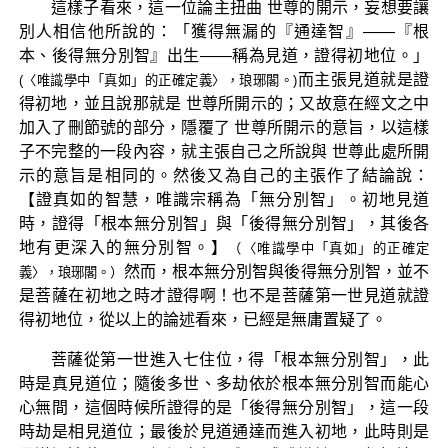
這樣子看來，這一位論主扭曲 世尊的開示，妄想要讓
別人相信他所說的：「獲得無漏的『通達智』——『根
本、後得無分別智』出生——稱為見道，證得初地位。」
而主張見道就是證
(〈唯識學中「真如」的正確定義〉，琅琊閣。)
得初地，並且說那就是 世尊所開示的；又故意在經文之中
加入了刪節號的部分，隱覆了 世尊所開示的意旨，以這樣
子不完整的一段內容，就主張自己之所說與 世尊此處所開
示的意旨是相同的。然後又為自己的主張作了結論說：
【證真如的智慧，唯識宗稱為「無分別智」。初地見道
時，證得「根本無分別智」與「後得無分別智」，其後各
地有更深入的無分別智。】
（〈唯識學中「真如」的正確定
然而，根本無分別智與後得無分別智，並不
義〉，琅琊閣。）
是菩薩在初地之時才證得啊！也不是菩薩第一世見道就證
得初地位，從以上的論述看來，已經是無庸置疑了。
菩薩從第一世進入七住位，得「根本無分別智」，此
時是真見道位；隨後多世、多劫依於根本無分別智而能心
心無間，這個時候所證得的是「後得無分別智」，這一段
時劫是相見道位；最後於見道通達而進入初地，此時則是