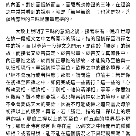
的內涵。對佛菩提道而言，菩薩所應修證的三昧，在經論
之中常常看到的說明，就是「無量無邊」；也就是說，菩
薩所應證的三昧是無量無邊的。
大致上說明了三昧的意涵之後，接著來看，假如 世尊
在這一段經文之中之所開示的勝定，指的是初禪至四禪之
中的話，而 世尊這一段經文之開示，是由於「勝定」的緣
故，而接著又於善審定、於善思量、於善安立真如性中，
內正思惟之後，於真如正思惟的緣故，才能夠乃至捨棄一
切細相現行。單說初禪等至位，欲界之中的很多境界，就
已經不會現行或者相應；那麼，請問這一位論主：若是你
在初禪至四禪之中，如何完成這一些觀行？這一些的「心
所執受相、領納相、了別相、雜染清淨相」等等，你要如
何觀察？難不成你要說，我只觀察初禪以上的境界。那就
不免會變成天大的笑話，因為不可能成佛之道只需要瞭解
初禪以上的境界。再者，若「勝定」指的是二禪以上的境
界的話，那麼二禪以上的等至位，前五塵的境界都不現
行；那麼此時有沒有 世尊在這一段經文之中所開示的種種
細相？或者是說，能不能在這個情況之下具足觀察呢？當