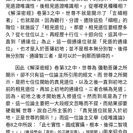
見道證唯識性，後相見道證唯識相。」從哪裡見種種相？
《解深密經》卷第3之中，世尊不就是開示了「言細相
者」；也就是說，因為觀行、分證、遣除這些「細相」的
階位，就施設了「相見道位」。那麼，相見道位要經歷多
久？從七住位以上，再經歷十行位、十迴向位，這其中一
直到「通達位」為止，這一個通達位就是「見道的通達
位」，也才是入於菩薩初地；並不是根本無分別智、後得
無分別智、通達智三者，是可以於一剎那而頓得的。
因此《解深密經》卷第3之中，世尊為 彌勒菩薩之所
開示，卻不只有這一位論主所引用的經文。而 世尊之所開
示，是把七住位開始的真見道位，以及之後一直到初地之
前的相見道位，再加上初地的通達位，三者合稱為見道；
因為，初地之後才開始進入修道位。然而到底是為了什
麼，這一位論主要把一大段經文忽略而不提，而結果卻要
硬栽贓 世尊，說自己所主張的：「真見道位就是入於初
地，正是世尊的開示！」而這一位論主又舉《成唯識論》
卷8之中所說：「此七實性，圓成實攝，根本、後得二智境
故。」
用來迎合自
(〈唯識學中「真如」的正確定義〉，琅琊閣。)