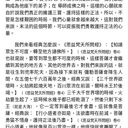
夠成為他座下的弟子；在 導師成佛之時，這樣的心願就來
自於說我們真正的擁護三寶、護持這樣的正法。所以，不
管是怎樣艱困的時局，我們心量就會越來越大，這對我們
來說，末法的這個時節，可以提振我們勇敢護持正法的心
量。
我們來看經典怎麼說，《思益梵天所問經》：【知諸
眾生不可度，轉至他方諸佛所。】
（《思益梵天所問經》卷4）
也就是說，要等到眾生都不可度的時候，這樣菩薩才會繼
續到其他的地方去、其他的世界去。對我們來說的話，就
是往生到兜率陀天，因為接下來就有 彌勒菩薩會降生人
間，在五億七千六百萬年之後。經典又說：【三千世界欲
壞時，火劫將起燒天地，百川眾流在前涸，爾時水王於後
竭。】
三千大千世界壞的時候，火
（《思益梵天所問經》卷4）
劫要生起了，這時候水幾乎都已經乾涸了，然後只剩下水
王
，它一定等到最後它才會盡，這就像是菩
（就是大海）
薩。經典說：【行小道者亦如是，法欲盡時在前滅，菩薩
勇猛不惜身，護持正法後乃盡。】
（《思益梵天所問經》卷4）
行小道者，他就像是百川眾流一樣，他很快就會離開了，