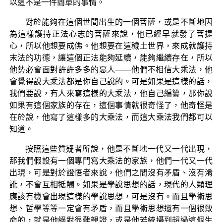
以這不是一件簡單的事情。
對於能夠在這個世間出生的一個菩薩，或是不斷地因
為這樣護持正法心志的菩薩來說，他已經早就發了菩提
心，所以他想要成佛。他想要在這穢土世界，來成就護持
末法的功德，讓這個正法能夠延續，能夠繼續存在，所以
他勢必會面對許許多多的惡人——他們不相信大乘法，他
會覺得說大乘法都是你自己說的。可是如果是這樣的話，
我們要說，有人來寫這樣的大乘法，他自己編纂，那你說
如果有這個家族的存在，這個事情就很奇怪了，他奇怪是
在於說，他寫了這樣多的大乘法，而這大乘法我們都可以
知道。
按照這些質疑者所說，他是不斷地一代又一代出現，
那我們假設有一個專門寫大乘法的家族，他們一代又一代
出現，可是對於證悟者來說，他們之間沒有矛盾、沒有淆
訛，不會互相牴觸。如果是學說思想的話，現代的人類理
應該有機會出現這樣的學說思想，可是沒有。而且學術思
想、哲學等等一定會有矛盾，而且學術思想還有一個很致
命的，就是他絕對很難親證，或是他若統攝到超過這個生