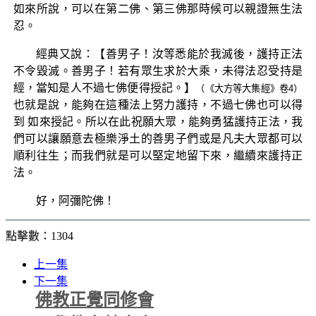
如來所說，可以在第二佛、第三佛那時候可以親證無生法
忍。
經典又說：【善男子！汝等悉能於我滅後，護持正法
不令毀滅。善男子！若有眾生求於大乘，未得法忍受持是
經，當知是人不過七佛便得授記。】
（《大方等大集經》卷4）
也就是說，能夠在這種法上努力護持，不過七佛也可以得
到 如來授記。所以在此祝願大眾，能夠勇猛護持正法，我
們可以讓願意去極樂淨土的善男子們或是凡夫大眾都可以
順利往生；而我們就是可以堅定地留下來，繼續來護持正
法。
好，阿彌陀佛！
點擊數：1304
上一集
下一集
佛教正覺同修會