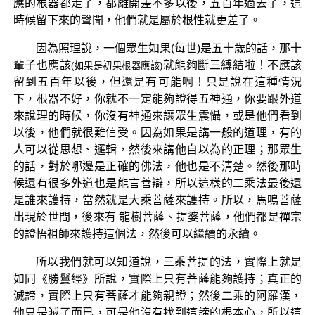
應的根器都走了，都離開差不多以後，五百年過去了，這
時候留下來的聲聞，他們就是屬於根性就更差了。
因為照理說，一個眾生如果(每世)是五十歲的話，那十
輩子也應該
就能夠斷三縛結啦！不應該
(如果是初果根器應該)
留到五百年以後，但還是有可能啊！只是說在這種情況
下，根器不好，你就不一定能夠證得五神通，你要跟外道
來說理的時候，你沒有神通來讓眾生震懾，或是他們看到
以後，他們就很難信受。因為如果是講一般的道理，有的
人可以從思想、邏輯，然後來講他自以為的正理；那眾生
的話，對於哪邊是正確的佛法，他也是不清楚。然後那時
候還有很多外道也是能言善辯，所以這樣的二乘法最後還
是誰來護持，當然就是大乘菩薩來護持。所以，馬鳴菩薩
出現於世間，後來有 龍樹菩薩、提婆菩薩，他們都是禪宗
的證悟祖師來護持這個法，然後可以繼續的永續。
所以我們就可以知道說，三乘菩提的法，實際上就是
如同《勝鬘經》所說，實際上只有菩薩能夠護持；真正的
滅諦，實際上只有菩薩才能夠親證；然後二乘的阿羅漢，
他只是滅了而已，可是他沒有找到這諦的根本心，所以這