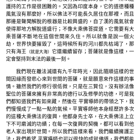
護持的工作是很困難的。又因為印度本身，它的道德種種
風氣沒有那麼好，所以佛法不可能長久居住在那裡，而且
那邊是聲聞解脫的根器是比較興盛的，自了漢的風氣就會
使得那地方解脫道盛行；不像大乘佛菩提道，它需要有大
乘菩薩不斷地在這個世間來久住。所以就像是說一個火
劫，世界快要摧毀了，這時候所有的河川都先枯竭了，那
只有海王
它還繼續留存；菩薩就是像這樣，一
（就是大海）
定會堅持到末法的最後一刻。
我們現在離法滅還有九千年時光，因此隨順這樣的世
間因緣而發悲心來到世間的菩薩，就是願意來作這樣的事
情。雖然我們的修行很低微，只是在三賢位，沒有辦法像
聖位的菩薩來擁有非常高的德行以及修學的功德，可是我
們都知道我們有如來藏，然後在 平實導師的帶領之下，我
們慢慢成了一點一點的氣候。平實導師他本身經歷許多次
的這種大乘佛法的復興，他都身先士卒，在大乘佛法上立
下不可磨滅的功績；在每一次復興的契機，都可以看到他
老人家出現於世間。所以我們這樣來看，我們繼續擁護正
法，我們希望 平實導師也可以很快的成就佛道，我們都能