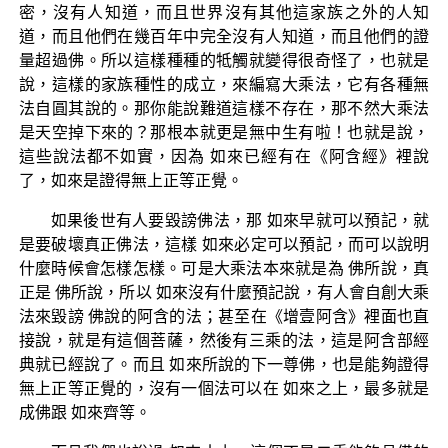
密，沒有人知道，而且世界沒有其他這家族之外的人知
道，而且他們在幾百年中完全沒有人知道，而且他們的證
量超過佛。所以這樣種種的牴觸就變得很奇怪了，也就是
說，這樣的家族種性的成立，來編寫大乘法，它有各種無
法自圓其說的。那你能說難道這樣不存在，那不然大乘法
是天空掉下來的？那根本就更是無中生有啦！也就是說，
這些說法都不如實，因為 如來已經有在《阿含經》裡說
了，如來是證得無上正等正覺。
如果後世有人要毀謗佛法，那 如來早就可以預記，就
是要破壞真正佛法，這樣 如來必定可以預記，而可以說明
什麼時候會怎樣怎樣。可是大乘法本來就是為 佛所說，真
正是 佛所說，所以 如來沒有什麼預記說，有人會自創大乘
法來毀謗 佛說的阿含的法；甚至在《增壹阿含》裡面也直
接說，就是有這個菩薩，然後有三乘的法，這是阿含部經
典就已經說了。而且 如來所說的下一尊佛，也是能夠證得
無上正等正覺的，沒有一個法可以在 如來之上，最多就是
成佛跟 如來齊等。