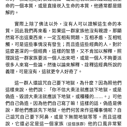
命的一個本質，或是直接崁入生命的本質，他通常都是錯
解的。
實際上除了佛法以外，沒有人可以證解這生命的本
質。因此我們再來看，如果這一群家族他沒有親證，那顯
然寫不出這東西來，一定互相有問題、互相矛盾、互相牴
觸，可是這些事情沒有發生；而且造這些經典的人，對於
這麼甚深的一個經典，這樣的智慧，又不肯加以解釋，照
理說這一群家族要派一個人出來吧，或是一個人不夠要派
很多人來寫一些論，然後以論來解釋、詮釋這經典所說的
義理，可是沒有，這就更令人好奇了。
這一群人還詛咒自己要下地獄，為什麼？因為照他們
這樣來說，他們說：「你不信大乘法就應該下地獄，或是
偽造、毀謗大乘法就應該下地獄，或種種的……。」可他
們自己偽造，因為他們自己寫了嘛！這樣的話，偽造是佛
說，那他們應該先下地獄，他們何苦來作這種事情呢？自
己詛咒自己要下阿鼻，或是下無間地獄等等。而且這樣
說，它還必定是這一個家族
他的口風非常緊
（這個族群）