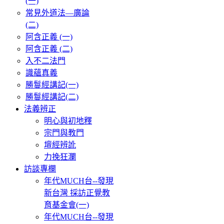
(一)
常見外道法—廣論
(二)
阿含正義 (一)
阿含正義 (二)
入不二法門
識蘊真義
勝鬘經講記(一)
勝鬘經講記(二)
法義辨正
明心與初地釋
宗門與教門
壇經辨訛
力挽狂瀾
訪談專欄
年代MUCH台--發現
新台灣 採訪正覺教
育基金會(一)
年代MUCH台--發現