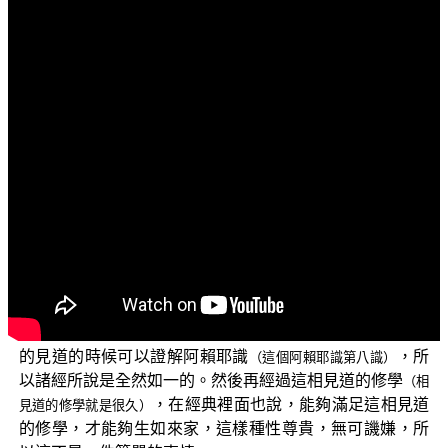
文字內容
各位菩薩：阿彌陀佛！
今天我們要講的題目是「真實佛法」。所謂真實佛
法，它的存在應當要得到 如來讚歎。《大般若波羅蜜多
經》說了，如來讚歎三件事情：第一個是發菩提心，第二
是護持正法，第三個是如教修行。所以到底怎樣才是發菩
提心？就是想要成佛，這樣我們就理解了。那怎樣才是護
持正法？既然《大般若波羅蜜多經》所說的是大乘法，所
以一定是護持大乘法教，那最後就如大乘法教來修行。
大乘法教，到底什麼是大乘法教的根本呢？在佛法裡
面有說，這根本就是能夠出生萬法的心，所以這也是禪宗
要找的如來藏，要找的本心；然後也是《成唯識論》所說
的見道的時候可以證解阿賴耶識
，所
（這個阿賴耶識第八識）
以諸經所說是全然如一的。然後再經過這相見道的修學
（相
，在經典裡面也說，能夠滿足這相見道
見道的修學就是很久）
的修學，才能夠生如來家，這樣種性尊貴，無可譏嫌，所