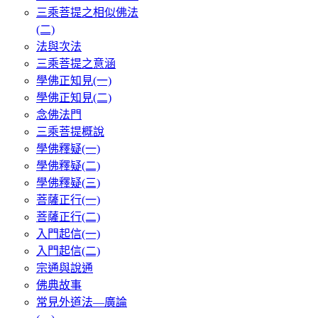
三乘菩提之相似佛法
(二)
法與次法
三乘菩提之意涵
學佛正知見(一)
學佛正知見(二)
念佛法門
三乘菩提概說
學佛釋疑(一)
學佛釋疑(二)
學佛釋疑(三)
菩薩正行(一)
菩薩正行(二)
入門起信(一)
入門起信(二)
宗通與說通
佛典故事
常見外道法—廣論