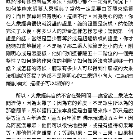
既然你有修證到這大乘法，連明心都不一定有的情況下，
如何能夠來編纂大乘經典？當然一定是要由菩薩來編纂
的；而且就算是只有明心，這還不行。因為明心的話，你
在大乘經典很快就說誰的證量、誰的證量是怎樣，然後聽
完法了以後，有多少人的證量怎樣怎樣怎樣；請問第一個
證量的話，當然是至少要等於或是超過這樣的證量，你才
能夠如實地描述，不是嗎？那二乘人就算是迴小向大，剛
剛明心或是怎麼樣，他如何知道菩薩五十二階位的一個完
整性？如何能夠作果位的判斷？如何知道法會講到哪一句
話？或怎樣的時候，聽眾有多少人可以得到什麼樣的大乘
法相應的菩提？這都不是剛明心的二乘迴小向大
（二乘的聲
這樣子可以理解的。
聞迴小向大）
所以，大乘經典自然不會在聲聞間──應當說二乘法之
間流傳，因為太難了；因為它的難度，不是眾生所以為的
那麼簡單，所以護持正法本身還是由菩薩來作。那只是說
要等這五百年過去，這五百年就是 佛示現滅度五百年，因
為阿羅漢等眾，他們可以很快地證得，或是有證得初果等
等，那他們就會離開了；等到初果、二果、三果、四果相