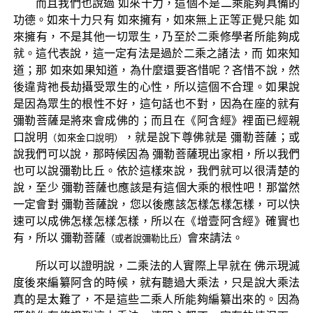
而且我們也說過 如來十力，這個不是二乘能夠具備的
功德。如來十力只有 如來擁有，如來無上正等正覺只能 如
來擁有，不是其他一切眾生，乃至於二乘修學者所能夠成
就。這代表說，這一定有法是過於二乘之諸法，而 如來知
道；那 如來如果知道，為什麼還要吝惜呢？吝惜不說，然
後違背祂長劫攝受眾生的心性，所以這個不合理。如果說
是因為眾生的根性不好，這句話也不對，因為在座的就有
彌勒菩薩是將來會成佛的；而且在《阿含經》裡面已經親
口說明
，就是說下尊佛就是 彌勒菩薩；或
（如來金口說明）
說我們可以說，那時候因為 彌勒菩薩現出家相，所以我們
也可以說彌勒比丘。依於這樣來說，我們就可以很清楚的
說，至少 彌勒菩薩也應該是有這個大乘的根性吧！那當然
一定會對 彌勒菩薩說，您以後應該怎樣怎樣怎樣，可以快
速可以成佛怎樣怎樣怎樣，所以在《增壹阿含經》確實也
有，所以 彌勒菩薩
會來請法。
（或者說彌勒比丘）
所以可以證明說，二乘法的人實際上早就在 佛示現滅
度後來編纂阿含的時候，就有聽過大乘法，只是說大乘法
真的是太難了，不是這些二乘人所能夠編纂出來的。因為