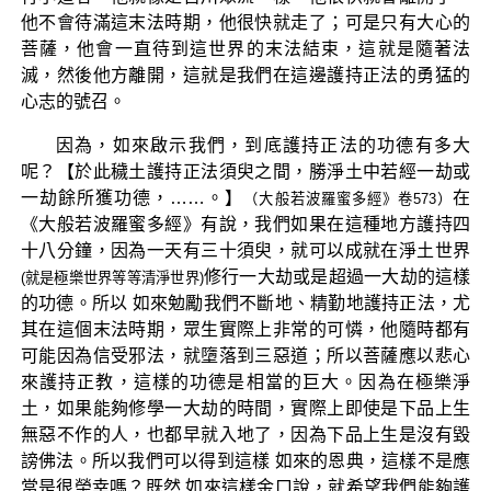
他不會待滿這末法時期，他很快就走了；可是只有大心的
菩薩，他會一直待到這世界的末法結束，這就是隨著法
滅，然後他方離開，這就是我們在這邊護持正法的勇猛的
心志的號召。
因為，如來啟示我們，到底護持正法的功德有多大
呢？【於此穢土護持正法須臾之間，勝淨土中若經一劫或
一劫餘所獲功德，……。】
在
（大般若波羅蜜多經》卷573）
《大般若波羅蜜多經》有說，我們如果在這種地方護持四
十八分鐘，因為一天有三十須臾，就可以成就在淨土世界
修行一大劫或是超過一大劫的這樣
(就是極樂世界等等清淨世界)
的功德。所以 如來勉勵我們不斷地、精勤地護持正法，尤
其在這個末法時期，眾生實際上非常的可憐，他隨時都有
可能因為信受邪法，就墮落到三惡道；所以菩薩應以悲心
來護持正教，這樣的功德是相當的巨大。因為在極樂淨
土，如果能夠修學一大劫的時間，實際上即使是下品上生
無惡不作的人，也都早就入地了，因為下品上生是沒有毀
謗佛法。所以我們可以得到這樣 如來的恩典，這樣不是應
當是很榮幸嗎？既然 如來這樣金口說，就希望我們能夠護