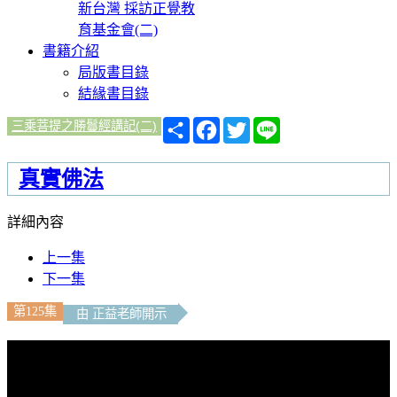
新台灣 採訪正覺教
育基金會(二)
書籍介紹
局版書目錄
結緣書目錄
分
Facebook
Twitter
Line
三乘菩提之勝鬘經講記(二)
享
真實佛法
詳細內容
上一集
下一集
第125集
由 正益老師開示