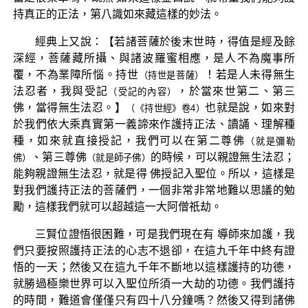
持真正的正法，第八識如來藏這樣的妙法。
經典上又說：【若諸菩薩於後末世時，得值是經及餘
深經，菩薩藏所攝、與諸波羅蜜相應，是人不為魔事所
覆，不為業障所惱。持世
！若是人未得無生
（持世是菩薩）
法忍者，我與受記
，於當來世第二、第三
（受記的內容）
佛，當得無生法忍。】
也就是說，如來對
（《持世經》卷4）
於我們依大乘真實第一義諦來作護持正法、讀誦、理解種
種，如來就直接授記，我們可以在第二尊佛
（就是彌勒
、第三尊佛
的時候，可以親證無生法忍；
佛）
（就是師子佛）
能夠親證無生法忍，就是得 佛授記入聖位。所以，這樣是
對我們護持正法的菩薩們，一個非常非常地難以思議的勉
勵，這樣我們就可以超越這一大阿僧祇劫。
三賢位證悟很困難，可是我們現在有 導師來加護，我
們只要按照護持正法的心志不退卻，在這九千年中終有證
悟的一天；然後又在這九千年不斷地以這樣護持的功德，
就勝過極樂世界可以入聖位所須一大劫的功德。我們護持
的時間，難道會僅僅只有四十八分鐘嗎？然後又得到諸佛