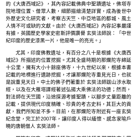
的《大唐西域記》，其內容記載佛典中聖蹟遺址，佛塔寺
院地理位置、僧眾人數，細節描繪清楚詳實，成為後世中
外歷史文化研究者，考察古天竺、中亞地區的都城、風土
人情不可或缺的文獻。由於《大唐西域記》內容記事嚴謹
有據，英國歷史學家史密斯評價讚譽 玄奘法師說：「中世
紀印度的歷史漆黑一片，他是唯一的亮光。」
尤其，印度佛教遺址，有百分之八十是根據《大唐西
域記》所描述的位置挖掘。尤其全盛時期的那爛陀寺綿延
十公里，擁有大小十餘座佛寺，十九世紀以來，根據本書
記載的地標進行遺跡挖掘，才讓那爛陀寺重見光日，也就
是說重見天日。中土的佛子們著重於 玄奘法師跋山涉水取
經，以及在大雁塔譯經著述弘揚大乘佛法的功德；然而，
對法師在天竺國，沿途探源考據聖蹟，以腳步丈量距離的
記載，提供現代印度精確、珍貴的考古史料，其巨大的貢
獻，我們所知並不多。目前，在那爛陀寺附近有一座玄奘
紀念堂，完工於2007年，讓印度人得以緬懷、感念家喻戶
曉的唐朝僧人 玄奘法師。