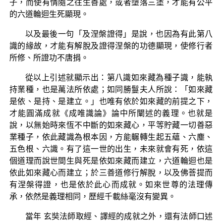
子，而使有情隨之往生善處，或者墮落三塗，才能有公平
的六道輪迴生死顯現。
以及最後一句「及涅槃證得」是說，也因為有此第八
識的緣故，才能有解脫及證得涅槃的功德顯現，使修行者
所修、所證功不唐捐。
從以上引述就顯示出：第八識如來藏為種子識，能執
持業種，也是萬法所依處；如同勝鬘夫人所說：「如來藏
是依、是持、是建立。」也唯有依於如來藏的前提之下，
才能圓滿成就《成唯識論》論中所闡述的義理。也就是
說，以無始時來恆不中斷的如來藏心，平等貯藏一切善惡
業種子，依此藏識為根本因，方能輾轉生起五蘊、六塵、
五色根、六識。有了這一世的出生，未來就會有死，依這
個道理而說世間生與死是依如來藏而建立，六道輪迴也是
依此如來藏心而建立；於三善道修行解脫，以及佛菩提而
有涅槃得證，也是依於此心而成就。如來世尊的法理傳
承，依然是義理相同，歷經千載絲毫沒有變異。
當年 玄奘法師取經、譯經的成就之外，還有法師口述