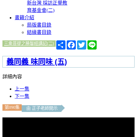
新台灣 採訪正覺教
育基金會(二)
書籍介紹
局版書目錄
結緣書目錄
分
Facebook
Twitter
Line
三乘菩提之勝鬘經講記(二)
享
義同義 味同味 (五)
詳細內容
上一集
下一集
第090集
由 正子老師開示