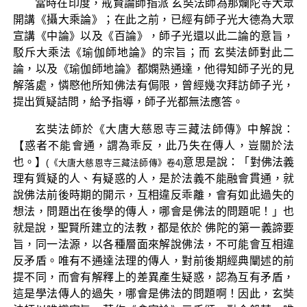
當時在印度，戒賢論師指派 玄奘法師為那爛陀寺大眾
開講《攝大乘論》；在此之前，已經有師子光大德為大眾
宣講《中論》以及《百論》，師子光還以此二論的意旨，
駁斥大乘法《瑜伽師地論》的宗旨；而 玄奘法師對此二
論，以及《瑜伽師地論》都嫻熟通達，他得知師子光的見
解落處，憐愍他所知佛法有侷限，曾經幾次拜訪師子光，
提出質疑詰問，給予指導，師子光都無法應答。
玄奘法師於《大唐大慈恩寺三藏法師傳》中解說：
【惑者不能會通，謂為乖反，此乃失在傳人，豈關於法
也。】
意思是說：「對佛法義
(《大唐大慈恩寺三藏法師傳》卷4)
理有質疑的人、有疑惑的人，是於法義不能融會貫通，就
說佛法前後時期的開示，互相違反乖離，會有如此過失的
想法，問題出在後學的傳人，哪會是佛法的問題呢！」也
就是說，聖賢所建立的法教，都是依於 佛陀的第一義諦要
旨，同一法源，以各種層面來解說佛法，不可能會互相違
反矛盾。唯有不通達法理的傳人，對前後期經典闡述的前
提不同，而會有解釋上的差異產生疑惑，認為互有矛盾，
這是學法傳人的過失，哪會是佛法的問題啊！因此，玄奘