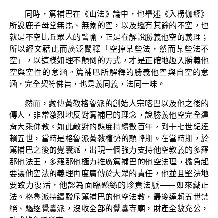
同時，篤補巴在《山法》論中，也舉述《入楞伽經》
所說鹿子母堂無馬、無象的空，以及還有其餘的不空，也
就是不空比丘眾人的譬喻，正是在解說勝義他空的義理；
所以經文藉此而廣泛闡釋「空掉某些法，然而某些法不
空」，以這樣如理不顛倒的方式，才是正確地趣入勝義他
空與空性的意涵。篤補巴所解釋的勝義他空與自空的意
涵，完全契符佛旨，也是義同義，法同一味。
然而，藏傳黃教格魯派的創始人宗喀巴以及他之後的
傳人，非常激烈地反對篤補巴的理念，說勝義他空完全違
背大乘佛教。如此敵對的態度持續數百年，到十七世紀達
賴五世，當時是格魯派黃教權勢的顛峰期。在當時期，於
篤補巴之後的覺囊派，出現一個強力支持他空教義的多羅
那他法王，多羅那他極力推廣篤補巴的他空法理，擔負起
要讓他空法的義理再度廣傳於大眾的責任，他並且堅決地
要致力復活，他認為面臨懸絲的珍貴法脈——如來藏正
法。格魯派持續駁斥篤補巴的他空法教，最後達賴五世禁
絕、驅逐覺囊派，沒收全部的覺囊寺廟，財產全數充公，