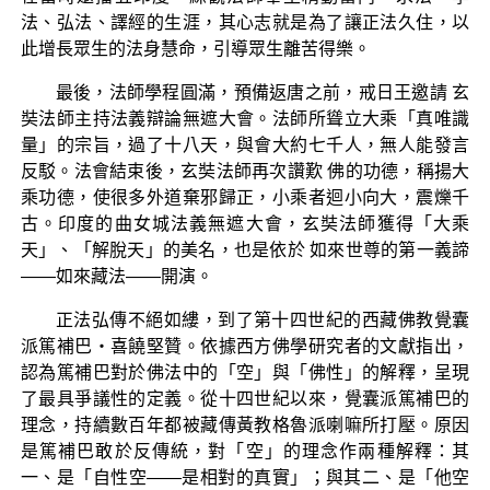
法、弘法、譯經的生涯，其心志就是為了讓正法久住，以
此增長眾生的法身慧命，引導眾生離苦得樂。
最後，法師學程圓滿，預備返唐之前，戒日王邀請 玄
奘法師主持法義辯論無遮大會。法師所聳立大乘「真唯識
量」的宗旨，過了十八天，與會大約七千人，無人能發言
反駁。法會結束後，玄奘法師再次讚歎 佛的功德，稱揚大
乘功德，使很多外道棄邪歸正，小乘者迴小向大，震爍千
古。印度的曲女城法義無遮大會，玄奘法師獲得「大乘
天」、「解脫天」的美名，也是依於 如來世尊的第一義諦
——如來藏法——開演。
正法弘傳不絕如縷，到了第十四世紀的西藏佛教覺囊
派篤補巴‧喜饒堅贊。依據西方佛學研究者的文獻指出，
認為篤補巴對於佛法中的「空」與「佛性」的解釋，呈現
了最具爭議性的定義。從十四世紀以來，覺囊派篤補巴的
理念，持續數百年都被藏傳黃教格魯派喇嘛所打壓。原因
是篤補巴敢於反傳統，對「空」的理念作兩種解釋：其
一、是「自性空——是相對的真實」；與其二、是「他空