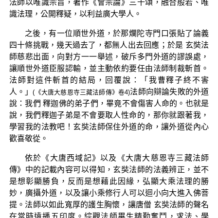
法師以唯識宗旨，著作《會宗論》三千頌，融合般若、唯
識法理，公開釋疑，以利益廣大學人。
之後，有一位順世外道，於那爛陀寺門口張貼了論義
四十條挑戰，幾天過去了，都無人出去回應；於是 玄奘法
師慈悲出面，向對方一一舉述，破斥多門外道的謬誤處，
讓順世外道臣服認輸，並主動依約要任由法師制裁斬首。
法師對這件斬首的結局，回覆說：「我曹釋子終不害
人。」
法師向辯論失敗的外道
(《大唐大慈恩寺三藏法師傳》卷4)
說：我們 釋迦佛的弟子們，畢竟不會傷害人命的。也就是
說，我們釋迦子弟是不會要取人性命的，那你就跟著我，
學習我的法教吧！玄奘法師保住外道的命，讓外道從內心
歡喜敬從。
依於《大唐西域記》以及《大唐大慈恩寺三藏法師
傳》中的記載內容可以得知，玄奘法師的法義辨正，並不
是想彰顯勝負，反而是想藉此因緣，弘顯大乘法理的勝
妙，廣攝外道，以及讓小乘修行人可以迴小向大進入佛菩
提。法師以如此寬厚的護生胸懷，讓唐僧 玄奘法師的聲名
在當時遠播五印度。綜觀法師畢生精勤奮鬥，求法、學