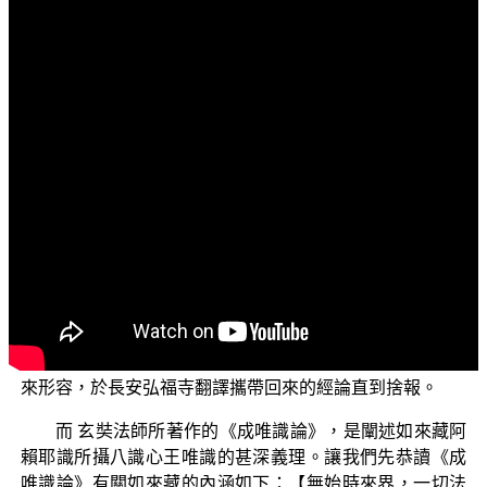
文字內容
各位菩薩：阿彌陀佛！
歡迎您收看正覺教團電視弘法節目，目前演述的主
題，是以 平實導師著作《勝鬘經講記》為藍本，依勝鬘夫
人與 世尊的對答內涵，證明法界實相──真實如來藏──是
如來示現降生人間，引領佛弟子開示悟入佛法的標的。
我們接續上一集所說，正法弘傳，義同義，味同味。
到了第七世紀，玄奘法師西行印度求取《瑜伽師地論》，
讓東土能有詳實成佛之道的五十二階位次第，包含悟後起
修的增上轉進善巧、法與次法的內涵。玄奘法師返回長安
之後，獲得唐太宗全力支助，帶領天下最優秀的譯經人
才，歷經十九年
，日以繼夜「無棄寸陰」
（從西元645到663）
來形容，於長安弘福寺翻譯攜帶回來的經論直到捨報。
而 玄奘法師所著作的《成唯識論》，是闡述如來藏阿
賴耶識所攝八識心王唯識的甚深義理。讓我們先恭讀《成
唯識論》有關如來藏的內涵如下：【無始時來界，一切法