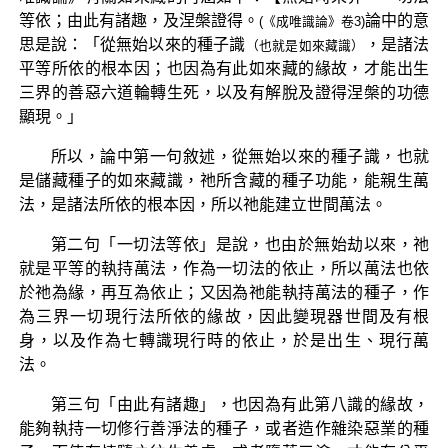
等依；由此有諸趣，及涅槃證得。
論中的意
(《成唯識論》卷3)
思是說：「從無始以來的種子識
，是諸法
（也就是如來藏識）
平等所依的根本因；也因為有此如來藏的緣故，才能出生
三界的善惡六道輪轉生死，以及有解脫及證得涅槃的功德
顯現。」
所以，論中第一句敘述，從無始以來的種子識，也就
是儲藏種子的如來藏識，祂所含藏的種子功能，能親生萬
法，是諸法所依的根本因，所以祂能建立世間萬法。
第二句「一切法等依」是說，也由於無始劫以來，祂
就是平等的執持萬法，作為一切法的依止，所以萬法也依
於祂為緣，再互為依止；又因為祂能執持萬法的種子，作
為三界一切現行法所依的緣故，因此變現器世間及有根
身，以及作為七轉識現行時的依止，於是出生、現行萬
法。
第三句「由此有諸趣」，也因為有此第八識的緣故，
能夠執持一切修行善淨法的種子，或者造作雜染惡業的種