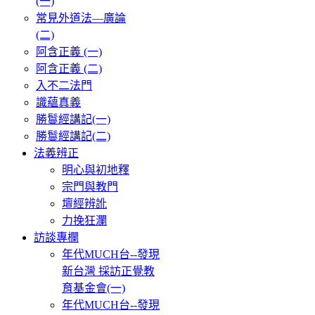
(一)
常見外道法—廣論
(二)
阿含正義 (一)
阿含正義 (二)
入不二法門
識蘊真義
勝鬘經講記(一)
勝鬘經講記(二)
法義辨正
明心與初地釋
宗門與教門
壇經辨訛
力挽狂瀾
訪談專欄
年代MUCH台--發現
新台灣 採訪正覺教
育基金會(一)
年代MUCH台--發現