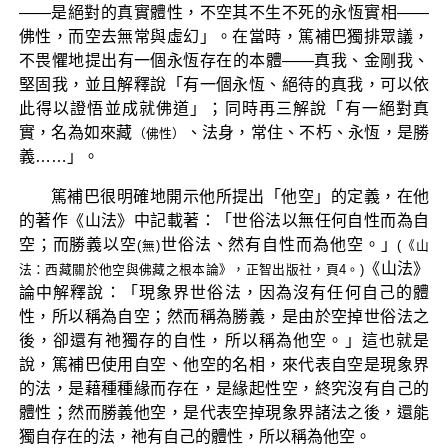
——是絕對的真實體性，不空其不生不死的永恆實相——
佛性，而空去無常與虛幻」。在當時，篤補巴獨排眾議，
不畏懼地提出有一個永恆存在的本體——真我、金剛我、
堅固我，並且解釋說「有一個永恆、絕待的真我，可以依
此得以證悟並成就佛道」；同時再三解說「有一絕對真
實，名為如來藏
、法身，常住、不朽、永恆，是勝
（佛性）
義……」。
篤補巴很明確地開示他所提出「他空」的定義，在他
的著作《山法》中記載著：「世俗法以無任何自性而為自
空；而勝義以空
世俗法、然有自性而為他空。」
(無)
(《山
《山法》
法：西藏關於他空與佛藏之根本論》，正智出版社，頁4。)
論中解釋說：「現象界世俗法，因為沒有任何自己的體
性，所以稱為自空；然而稱為勝義，是由於空掉世俗法之
後，卻還有祂獨存的自性，所以稱為他空。」這也就是
說，篤補巴使用自空、他空的名相，來代表自空是現象界
的法，是藉種種緣而存在，是緣起性空，終究沒有自己的
體性；然而勝義他空，是代表空掉現象界諸法之後，還能
獨自存在的法，祂有自己的體性，所以稱為他空。