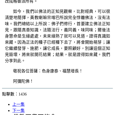
改成格魯派所有。
如今，我們以佛法的正知見觀察，比對經典，可以很
清楚地簡擇，黃教喇嘛宗喀巴所說完全悖離佛法，沒有法
味。我們總結以上所說：佛子們修行，首要建立佛法正知
見，跟隨真善知識，法隨法行，義同義，味同味；爾後法
身慧命是生緣處處，未來緣熟了就可以見道，證得真識如
來藏。因為正法的種子已經種下去了，將會開始萌芽；讓
它繼續發芽、施肥，讓它成長，要照顧好，別讓這個正知
見毀壞，將來就開花結果；結果，就是證得如來藏。我們
分享到此。
敬祝各位菩薩：色身康泰、福慧增長！
阿彌陀佛！
點擊數：1436
上一集
下一集