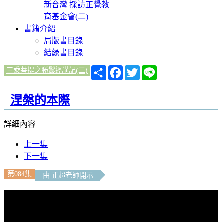
新台灣 採訪正覺教
育基金會(二)
書籍介紹
局版書目錄
結緣書目錄
分
Facebook
Twitter
Line
三乘菩提之勝鬘經講記(二)
享
涅槃的本際
詳細內容
上一集
下一集
第084集
由 正超老師開示