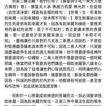
而第三轉法輪，我們引用了《勝鬘師子吼一乘大方便
方廣經》卷1，勝鬘夫人承 佛威力而蒙 佛允許，在這個
〈自性清淨章〉裡面有這樣的經句：【世尊！生、死者依
如來藏，以如來藏故，說本際不可知。】眾生無量劫以來
的生死是依有如來藏才有，因為有如來藏的緣故，要推求
祂的最初的前際，是了不可知的；真正要講本際的真實
義，那一定要依於如來藏來建立。而這個「本際不可
知」，嚴格講也只是對於凡夫及二乘愚人而說的，不是從
利智勝義菩薩來說本際不可知；因為二乘人所求，只是要
滅盡蘊處界生滅法而證入無餘涅槃，他不需要證得成佛所
需要證得的一切種智。二乘人既然不需要證得這一個阿賴
耶識，佛當然就不需要為他們講這一個如來藏第八識本心
本際；因為說了徒增讓他們心智迷悶而已，同時讓他們心
生顛倒，不要說斷我執啊，連要斷我見、斷身見都困難。
因為，所說的所謂的於內於外，他都將有所迷惑，甚至會
有所恐怖，如此就無法取證涅槃。
但對於一心想要成就佛道的菩薩而言，就必須要求悟
如來藏。因為如來藏的常住，正是三界中萬法生起的根本