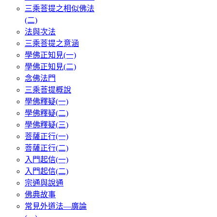
三乘菩提之相似佛法
(二)
法與次法
三乘菩提之意涵
學佛正知見(一)
學佛正知見(二)
念佛法門
三乘菩提概說
學佛釋疑(一)
學佛釋疑(二)
學佛釋疑(三)
菩薩正行(一)
菩薩正行(二)
入門起信(一)
入門起信(二)
宗通與說通
佛典故事
常見外道法—廣論