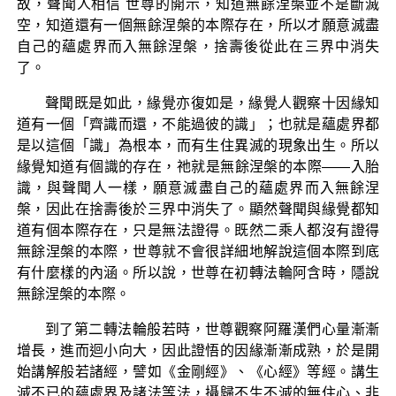
故，聲聞人相信 世尊的開示，知道無餘涅槃並不是斷滅
空，知道還有一個無餘涅槃的本際存在，所以才願意滅盡
自己的蘊處界而入無餘涅槃，捨壽後從此在三界中消失
了。
聲聞既是如此，緣覺亦復如是，緣覺人觀察十因緣知
道有一個「齊識而還，不能過彼的識」；也就是蘊處界都
是以這個「識」為根本，而有生住異滅的現象出生。所以
緣覺知道有個識的存在，祂就是無餘涅槃的本際——入胎
識，與聲聞人一樣，願意滅盡自己的蘊處界而入無餘涅
槃，因此在捨壽後於三界中消失了。顯然聲聞與緣覺都知
道有個本際存在，只是無法證得。既然二乘人都沒有證得
無餘涅槃的本際，世尊就不會很詳細地解說這個本際到底
有什麼樣的內涵。所以說，世尊在初轉法輪阿含時，隱說
無餘涅槃的本際。
到了第二轉法輪般若時，世尊觀察阿羅漢們心量漸漸
增長，進而迴小向大，因此證悟的因緣漸漸成熟，於是開
始講解般若諸經，譬如《金剛經》、《心經》等經。講生
滅不已的蘊處界及諸法等法，攝歸不生不滅的無住心、非