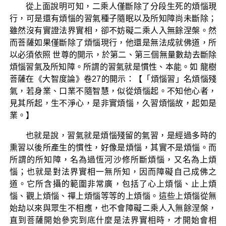
從上面說明可知，二乘人僅斷除了分段生死的煩惱現
行，可是還有煩惱的習氣種子隨眠以及所知障尚未斷除；
雖然沒有實證法界實相，卻不妨礙二乘人入無餘涅槃。然
而菩薩如果僅斷除了煩惱現行，他還是無法成就佛道，所
以必須依照 世尊的開示，於第二、第三個無量數劫去斷除
煩惱習氣及所知障。所謂的習氣就是慣性、本能。如 龍樹
菩薩在《大智度論》卷27的開示：【「煩惱習」名煩惱殘
氣，若身業、口業不隨智慧，似從煩惱起。不知他心者，
見其所起，生不淨心，是非實煩惱，久習煩惱故，起如是
業。】
也就是說，習氣就是煩惱殘留的氣習，是經過多時的
熏習以後所產生的慣性，好像是煩惱，其實不是煩惱。而
所謂的所知障，名為過恆河沙修所斷煩惱，又名為上煩
惱；也就是對法界實相一無所知，因而障礙自己成佛之
道。它所含攝的範圍非常廣，包括了心上煩惱、止上煩
惱、觀上煩惱、禪上煩惱等等的上煩惱。這些上煩惱從無
始劫以來與眾生不相應，也不會障礙二乘人入無餘涅槃，
直到菩薩開始參究到底什麼是法界實相時，才開始會相