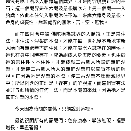
還沒有呢！所以入胎識這個識界，才是阿含解脫正理的基
石：這一個識界是在六識及意根層次之上另一個識——入
胎識。依此本住法入胎識常住不滅，來說六識身及意根、
色身的虛妄性，說蘊處界的無常、苦、空、無我。
而在四阿含中被 佛陀稱為識界的入胎識，正是常住
法、本住法、涅槃的本際，才能在每一世死後不斷地重新
入胎而有無窮無盡的生死；才能在識陰六識存在的時候，
祂也在身中同時存在，成為組成人身五陰的要素。也由於
祂的常住性、本住性，才能成就二乘聖人所證的無餘涅
槃，才能使二乘聖人所入的無餘涅槃可以真實不壞的解
脫。正因為祂是涅槃的本際，使二乘涅槃不墮斷滅境界
中；所以阿含的正理是「存有」的解脫道，而這個實有法
並非五蘊所攝的任何一法，而是本識如來藏，因為祂才是
真正涅槃的本際。
今天因為時間的關係，只能說到這裡。
最後祝願所有的菩薩們：色身康泰、學法無礙、福慧
增長、早證菩提！