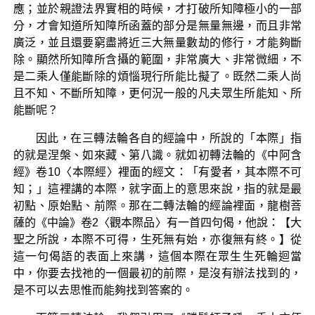
應；並於親證法界實相的時候，才打破所知障極小的一部
分，才會知道所知障所函蓋的部分是無量無邊，而且非常
廣泛，並且還要窮盡將近三大無量數劫的修行，才能夠斷
除。顯然所知障所含攝的範圍，非常廣大、非常微細，不
是二乘人僅能斷除的煩惱現行所能比擬了。既然二乘人尚
且不知、不斷所知障，更何況一般的凡夫眾生所能知、所
能斷呢？
因此，在三轉法輪各自的經論中，所說的「本際」指
的就是涅槃、如來藏、第八識。就如初轉法輪的《中阿含
經》卷10〈本際經〉裡面的經文：「有愛者，其本際不可
知；」這裡講的本際，就字面上的意思來說，指的就是最
初點、原始點、前際。那在二轉法輪的經論裡面，龍樹菩
薩的《中論》卷2〈觀本際品〉有一首四句偈，他說：【大
聖之所說，本際不可得，生死無有始，亦復無有終。】從
這一句偈語的表面上來講，這個本際在眾生生死輪迴當
中，你要去找祂的一個最初的前際，是沒有辦法找到的，
是不可以去思惟而能夠找到答案的。