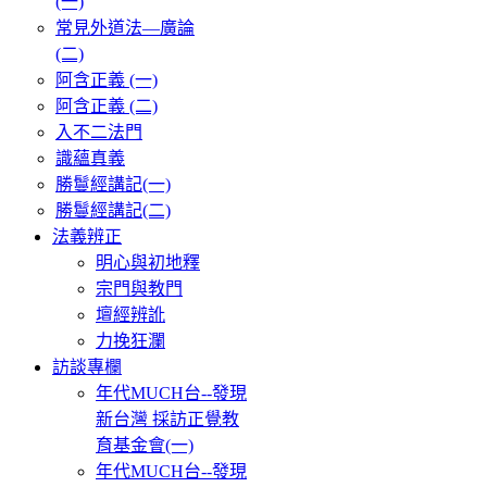
(一)
常見外道法—廣論
(二)
阿含正義 (一)
阿含正義 (二)
入不二法門
識蘊真義
勝鬘經講記(一)
勝鬘經講記(二)
法義辨正
明心與初地釋
宗門與教門
壇經辨訛
力挽狂瀾
訪談專欄
年代MUCH台--發現
新台灣 採訪正覺教
育基金會(一)
年代MUCH台--發現