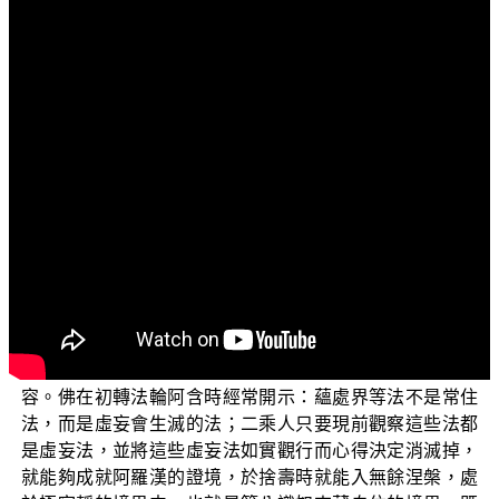
文字內容
各位菩薩：阿彌陀佛！
歡迎各位菩薩繼續收看「三乘菩提之勝鬘經講記」
（二）。本節目是依據 平實導師所著作的《勝鬘經講記》
這部書的導讀，這部講記是為了幫助大眾能瞭解並實證佛
法大意的真實內容，期望透過本節目的探討，讓各位菩薩
能在佛法的修證上得以建立起實證的方向。
前一集已經有提到 佛在三次轉法輪中，都已說到法界
實相心第八識真心如來藏，只是在不同的修行階位使用不
同的名稱而已。譬如 佛在初轉法輪阿含期時，以一個涅槃
的本際來隱說法界實相心，而在第二及第三轉法輪，則用
「隱密相」及「顯了相」直接明說法界實相的存在及內
容。佛在初轉法輪阿含時經常開示：蘊處界等法不是常住
法，而是虛妄會生滅的法；二乘人只要現前觀察這些法都
是虛妄法，並將這些虛妄法如實觀行而心得決定消滅掉，
就能夠成就阿羅漢的證境，於捨壽時就能入無餘涅槃，處