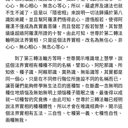
心心、無心相心、無念心等心；所以，蘊處界及諸法也就
不生不滅了，這是以「隱密相」來說明一切法歸攝於第八
識如來藏。並且幫阿羅漢們悟得此心、證悟般若，使得阿
羅漢不僅成為真實義菩薩，而且發起了般若智慧，其智慧
遠遠超過阿羅漢所證的十智。由此可知，世尊於第二轉法
輪明說法界實相，只是這個法界實相，改名為無住心、非
心心、無心相心、無念心等心。
到了第三轉法輪方等時，世尊開示唯識增上慧學，說
這個法界實相有種種不同的名稱，譬如心、阿陀那識、所
知依、種子識、阿賴耶識、異熟識、無垢識等，其實都是
同一個心，只是在不同修行階位所施設不同的名稱而已，
讓菩薩們能夠修學無生法忍的道種智，在斷盡一念無明四
種住地煩惱及無始無明上煩惱種子隨眠之後，最後得以成
就一切種智的究竟佛。由此可知，世尊於三轉法輪已經明
說法界實相的種種體性，所以才會在唯識經典中，開示這
個法界實相有五法、三自性、七種第一義、七種性自性、
兩種無我。