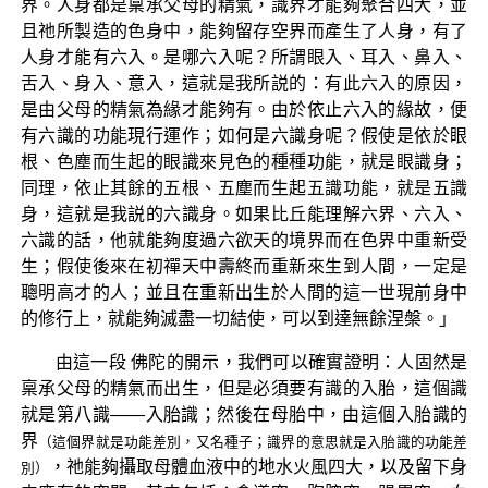
界。人身都是稟承父母的精氣，識界才能夠聚合四大，並
且祂所製造的色身中，能夠留存空界而產生了人身，有了
人身才能有六入。是哪六入呢？所謂眼入、耳入、鼻入、
舌入、身入、意入，這就是我所説的：有此六入的原因，
是由父母的精氣為緣才能夠有。由於依止六入的緣故，便
有六識的功能現行運作；如何是六識身呢？假使是依於眼
根、色塵而生起的眼識來見色的種種功能，就是眼識身；
同理，依止其餘的五根、五塵而生起五識功能，就是五識
身，這就是我説的六識身。如果比丘能理解六界、六入、
六識的話，他就能夠度過六欲天的境界而在色界中重新受
生；假使後來在初禪天中壽終而重新來生到人間，一定是
聰明高才的人；並且在重新出生於人間的這一世現前身中
的修行上，就能夠滅盡一切結使，可以到達無餘涅槃。」
由這一段 佛陀的開示，我們可以確實證明：人固然是
稟承父母的精氣而出生，但是必須要有識的入胎，這個識
就是第八識——入胎識；然後在母胎中，由這個入胎識的
界
（這個界就是功能差別，又名種子；識界的意思就是入胎識的功能差
，祂能夠攝取母體血液中的地水火風四大，以及留下身
別）