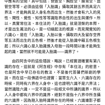
中應有的空間，其中包括：食道空、胸腔空、腸胃空、血
管空等等，必須由這個「入胎識」攝取其餘五界而具足六
界法，才能夠具足人身名色而出生，然後才會有六入的見
性、聞性、覺性、知性等等識陰界自性的出生與運作。所
以，真實常住法、本住法的「入胎識」就是涅槃的本際，
才是出生萬法的心，是一切緣起法的根源。而見聞覺知的
六識心，是在「入胎識」入胎以後，攝取四大及留存空界
等五法而出生的五色根，然後才能從入胎識中藉五色根生
起；所以六識心是入胎識進入母胎一段時間以後才能夠生
起的識，當然就不可能是入胎識——識界了。
由四阿含中的這些隱說、略說，已經實證確實有第八
識的存在，這就是《阿含經》中存有「本住法」的密意，
也是阿含中早已存在的教法，不是後代菩薩們新創的學
說。而在這一段佛語中也證實：當眾生六入、六識存在的
時候，同時有六界在人身中，這也證明六識不是六界法；
當然識陰六識，一定不是這一段經文中所講的識界。所以
人人身中都有六界中的識界，絕對不是指十八界中所含攝
的六識界，因為剛入胎時識界存在的時候，六識連影子都