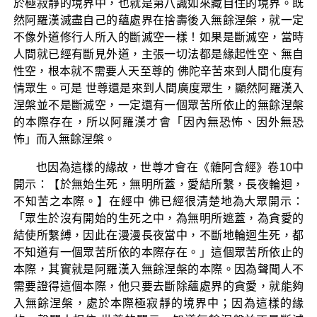
於極寂靜的境界中，也就是第八識如來藏自住的境界。既
然阿羅漢滅盡自己的蘊處界在捨壽後入無餘涅槃，就一定
不像外道修行人所入的斷滅空一樣！如果是斷滅空，當時
人間就已經有斷見外道，主張一切法都是緣起性空、無自
性空，根本就不需要人天至尊的 佛陀辛苦來到人間化度有
情眾生。可是 世尊還是來到人間廣度眾生，顯然阿羅漢入
涅槃並不是斷滅空，一定還有一個眾苦所依止的無餘涅槃
的本際存在，所以阿羅漢才會「因內無恐怖、因外無恐
怖」而入無餘涅槃。
也因為這樣的緣故，世尊才會在《雜阿含經》卷10中
開示：【於無始生死，無明所蓋，愛結所繫，長夜輪迴，
不知苦之本際。】在經中 佛已經很清楚地為大眾開示：
「眾生於沒有開始的生死之中，為無明所遮蓋，為貪愛的
結使所繫縛，因此在漫漫長夜當中，不斷地輪迴生死，都
不知道有一個眾苦所依的本際存在。」這個眾苦所依止的
本際，其實就是阿羅漢入無餘涅槃的本際。因為聲聞人不
需要證得這個本際，他只要去斷除蘊處界的貪愛，就能夠
入無餘涅槃，處於本際極寂靜的境界中；因為這樣的緣