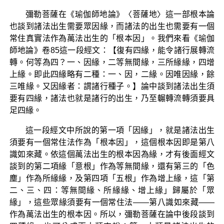
彌勒菩薩在《瑜伽師地論》〈菩薩地〉這一部根本論
也談到諸法出生需要眾因緣，而諸法的出生也需要有一個
常住真實法作為萬法出生的「根本因」。我們來看《瑜伽
師地論》卷85這一段經文：【復有四緣，能令諸行展轉流
轉。何等為四？一、因緣，二等無間緣，三所緣緣，四增
上緣。即此四緣略有二種：一、因，二緣。因唯因緣，餘
三唯緣。又因緣者：謂諸行種子。】論中談到諸法出生須
要有四緣，諸法也就是諸行的出生，乃至輾轉流轉須要具
足四緣。
這一段經文中所說的第一項「因緣」，就是諸法出生
須要有一個常住法作為「根本因」，這個根本因即是第八
識如來藏。依這個萬法出生的根本因為緣，才有後面經文
談到的第二項緣「意根」作為等無間緣，還有第三的「色
塵」作為所緣緣，及第四項「五根」作為增上緣，這「第
二、三、四：等無間緣、所緣緣、增上緣」歸屬於「眾
緣」，這些眾緣須要有一個常住法——第八識如來藏——
作為萬法出生的根本因。所以，彌勒菩薩在論中後段談到