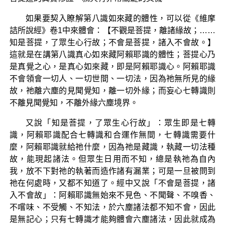
如果要契入瞭解第八識如來藏的體性，可以從《維摩
詰所說經》卷1中來體會：【不觀是菩提，離諸緣故；……
知是菩提，了眾生心行故；不會是菩提，諸入不會故。】
這就是在講第八識真心如來藏阿賴耶識的體性；菩提心乃
是真覺之心，是真心如來藏，即是阿賴耶識心。阿賴耶識
不會領會一切人、一切世間、一切法，因為祂無所見的緣
故，祂離六塵的見聞覺知，離一切外緣；而妄心七轉識則
不離見聞覺知，不離外緣六塵境界。
又說「知是菩提，了眾生心行故」：眾生即是七轉
識，阿賴耶識配合七轉識和合運作無間，七轉識需要什
麼，阿賴耶識就給祂什麼，因為祂是藏識，執藏一切法種
故，能現起諸法。但眾生日用而不知，總是執祂為自內
我，放不下對祂的執著而造作諸有漏業；可是一旦被問到
祂在何處時，又都不知道了。經中又說「不會是菩提，諸
入不會故」：阿賴耶識無始來不見色、不聞聲、不嗅香、
不嚐味、不受觸、不知法，於六塵諸法都不知不會，因此
是無記心；只有七轉識才能夠體會六塵諸法，因此就成為