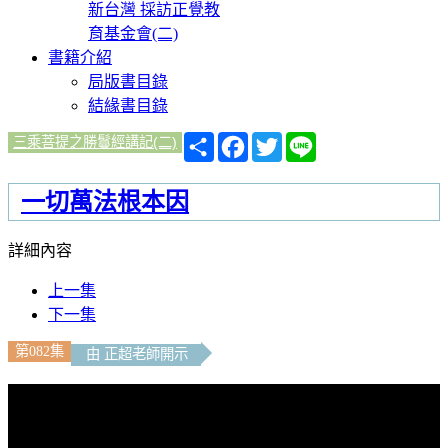
新台灣 採訪正覺教
育基金會(二)
書籍介紹
局版書目錄
結緣書目錄
分
Facebook
Twitter
Line
三乘菩提之勝鬘經講記(二)
享
一切萬法根本因
詳細內容
上一集
下一集
第082集
由 正超老師開示