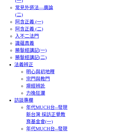
(一)
常見外道法—廣論
(二)
阿含正義 (一)
阿含正義 (二)
入不二法門
識蘊真義
勝鬘經講記(一)
勝鬘經講記(二)
法義辨正
明心與初地釋
宗門與教門
壇經辨訛
力挽狂瀾
訪談專欄
年代MUCH台--發現
新台灣 採訪正覺教
育基金會(一)
年代MUCH台--發現