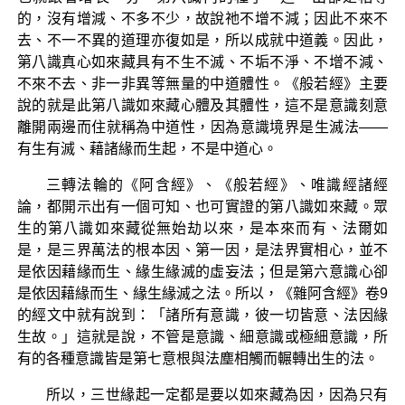
的，沒有增減、不多不少，故說祂不增不減；因此不來不
去、不一不異的道理亦復如是，所以成就中道義。因此，
第八識真心如來藏具有不生不滅、不垢不淨、不增不減、
不來不去、非一非異等無量的中道體性。《般若經》主要
說的就是此第八識如來藏心體及其體性，這不是意識刻意
離開兩邊而住就稱為中道性，因為意識境界是生滅法——
有生有滅、藉諸緣而生起，不是中道心。
三轉法輪的《阿含經》、《般若經》、唯識經諸經
論，都開示出有一個可知、也可實證的第八識如來藏。眾
生的第八識如來藏從無始劫以來，是本來而有、法爾如
是，是三界萬法的根本因、第一因，是法界實相心，並不
是依因藉緣而生、緣生緣滅的虛妄法；但是第六意識心卻
是依因藉緣而生、緣生緣滅之法。所以，《雜阿含經》卷9
的經文中就有說到：「諸所有意識，彼一切皆意、法因緣
生故。」這就是說，不管是意識、細意識或極細意識，所
有的各種意識皆是第七意根與法塵相觸而輾轉出生的法。
所以，三世緣起一定都是要以如來藏為因，因為只有