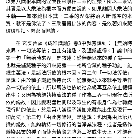
以第八識根本識的涅槃性來解釋二乘的涅槃，所以二乘法
其實是以大乘法為根本而方便宣說的。如果離開大乘法的
主軸——如來藏根本識，二乘的涅槃將落入斷滅空的本
質，就不是佛法了。三乘菩提佛法的內容，是依著如來藏
環環相扣、緊密而聯結。
在 玄奘菩薩《成唯識論》卷3中就有說到：【無始時
來界，一切法等依；由此有諸趣，及涅槃證得。】論中的
第一句「無始時來界」是敘述：從無始以來的種子識——
也就是儲藏種子的如來藏識——祂所含藏的種子功能，能
親生萬法，是諸法所依的根本因。第二句「一切法等依」
是說：由於種子識能執持萬法，從無始劫以來就平等地作
為一切法的依止，所以萬法也依於祂為緣再互為依止輾轉
出生；又因為祂能執持萬法的種子作為三界一切現行法所
依的緣故，因此變現器世間以及眾生的有根身作為七轉識
現行時的依止，於是第八識種子識如來藏能出生及現行一
切萬法。第三句「由此有諸趣」是述說：也因為由此第八
識的緣故，能夠執持一切修行的善淨業法種，或者是造作
雜染惡業的種子而使有情隨之墮落三塗或生天上，才能有