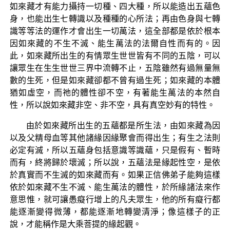
如來藏才有能力攝持一切種、四大種，所以能造出五蘊色
身，也能出生七轉識以及種種的心所法；再由色身與七轉
識等等法的運作才會出生一切萬法，這全部都是依於根本
因如來藏的不生不滅、能生萬法的法爾自性而有的。因
此，如來藏所出生的有情眾生世世皆有不同的五陰，可以
讓眾生在生生世世三界中流轉不止，五陰雖然有過無量無
數的生死，但是如來藏卻都不曾有過生死；如來藏的本體
猶如虛空，而祂的體性卻不空，有著能生萬法的本然自
性，所以說如來藏非空、非不空，具有真空妙有的特性。
由於如來藏所出生的五蘊都是所生法，由如來藏為因
以及父精母血等其他諸緣因緣聚會而得出生；有生之法則
必定有滅，所以五蘊身包括意識等識蘊，只是假有、暫時
而有，終將歸於壞滅；所以說，五蘊法是緣起性空，是依
於真實而不生滅的如來藏而有。如果正信佛弟子能夠這樣
依於如來藏不生不滅、能生萬法的體性，於所緣諸法來作
意思惟，就可讓愚癡行增上的凡夫眾生，他的所有癡行都
能逐漸變得微薄，都能逐漸地轉變清淨；像這樣子的正
說，才能稱作是大乘菩提的緣起觀。