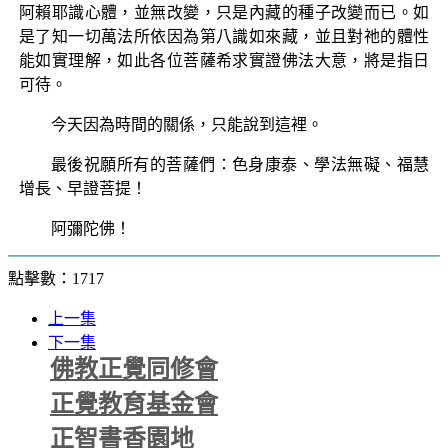
阿賴耶識心體，並無改變，只是內藏的種子改變而已。如
是了知一切萬法所依因為第八識如來藏，並且對祂的體性
能如實理解，如此各位菩薩希求實證佛法大意，將是指日
可待。
今天因為時間的關係，只能說到這裡。
最後祝願所有的菩薩們：色身康泰、學法無礙、福慧
增長、早證菩提！
阿彌陀佛！
點擊數：1717
上一集
下一集
佛教正覺同修會
正覺教育基金會
正智書香園地