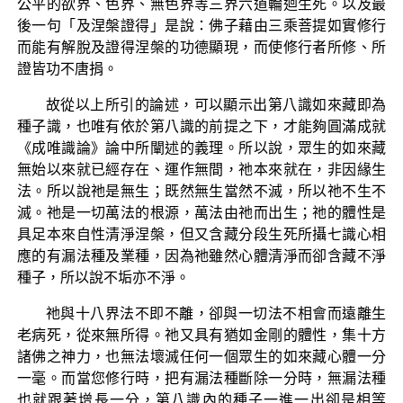
公平的欲界、色界、無色界等三界六道輪迴生死。以及最
後一句「及涅槃證得」是說：佛子藉由三乘菩提如實修行
而能有解脫及證得涅槃的功德顯現，而使修行者所修、所
證皆功不唐捐。
故從以上所引的論述，可以顯示出第八識如來藏即為
種子識，也唯有依於第八識的前提之下，才能夠圓滿成就
《成唯識論》論中所闡述的義理。所以說，眾生的如來藏
無始以來就已經存在、運作無間，祂本來就在，非因緣生
法。所以說祂是無生；既然無生當然不滅，所以祂不生不
滅。祂是一切萬法的根源，萬法由祂而出生；祂的體性是
具足本來自性清淨涅槃，但又含藏分段生死所攝七識心相
應的有漏法種及業種，因為祂雖然心體清淨而卻含藏不淨
種子，所以說不垢亦不淨。
祂與十八界法不即不離，卻與一切法不相會而遠離生
老病死，從來無所得。祂又具有猶如金剛的體性，集十方
諸佛之神力，也無法壞滅任何一個眾生的如來藏心體一分
一毫。而當您修行時，把有漏法種斷除一分時，無漏法種
也就跟著增長一分，第八識內的種子一進一出卻是相等