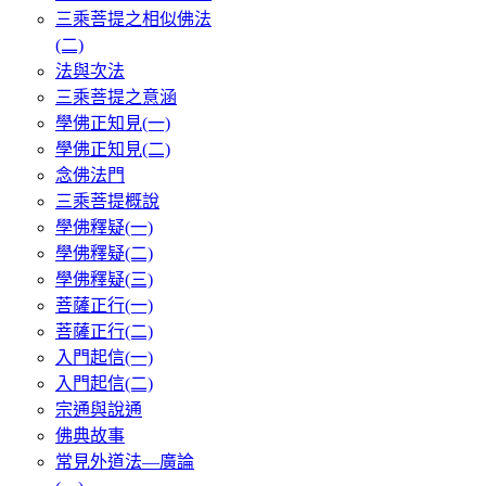
三乘菩提之相似佛法
(二)
法與次法
三乘菩提之意涵
學佛正知見(一)
學佛正知見(二)
念佛法門
三乘菩提概說
學佛釋疑(一)
學佛釋疑(二)
學佛釋疑(三)
菩薩正行(一)
菩薩正行(二)
入門起信(一)
入門起信(二)
宗通與說通
佛典故事
常見外道法—廣論