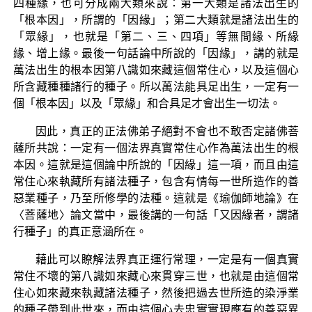
四種緣，也可分成兩大類來說：第一大類是諸法出生的
「根本因」，所謂的「因緣」；第二大類就是諸法出生的
「眾緣」，也就是「第二、三、四項」等無間緣、所緣
緣、增上緣。最後一句話論中所說的「因緣」，講的就是
萬法出生的根本因第八識如來藏這個常住心，以及這個心
所含藏種種諸行的種子。所以萬法能具足出生，一定有一
個「根本因」以及「眾緣」和合具足才會出生一切法。
因此，真正的正法佛弟子絕對不會也不敢否定諸佛菩
薩所共說：一定有一個法界真實常住心作為萬法出生的根
本因。這就是這個論中所說的「因緣」這一項，而且由這
常住心來執藏所有諸法種子，包含有情每一世所造作的善
惡業種子，乃至所修學的法種。這就是《瑜伽師地論》在
〈菩薩地〉論文當中，最後講的一句話「又因緣者，謂諸
行種子」的真正意涵所在。
藉此可以瞭解法界真正運行常理，一定是有一個真實
常住不壞的第八識如來藏心來貫穿三世，也就是由這個常
住心如來藏來執藏諸法種子，然後把過去世所造的染淨業
的種子帶到此世來，而由這個心去忠實實現應有的善惡異