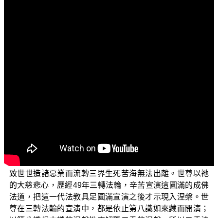
文字內容
各位菩薩：阿彌陀佛！
歡迎各位菩薩繼續收看「三乘菩提之勝鬘經講記」
（二）。本節目是依據 平實導師所著作的《勝鬘經講記》
這部書的導讀，這部講記是為了幫助大眾能瞭解並實證佛
法大意的真實內容，期望透過本節目的探討，讓各位菩薩
能在佛法的修證上得以建立起實證的方向。
各位菩薩要瞭解，釋迦世尊示現在這娑婆人間的一大
事因緣，祂的真實本懷就是要「開示悟入」這一界眾生，
怎樣去親自悟入真實本心——第八識如來藏，而如來藏也
是三世輪迴業果的主軸。世尊見到眾生因為無明妄想執著
的緣故，不知道自己本來就具有同於如來的智慧德相，以
致世世造諸惡業而流轉三界生死苦海無法出離。世尊以祂
的大慈悲心，歷經49年三轉法輪，辛苦宣演這圓滿的成佛
法道，把這一代法教具足圓滿宣演之後才示現入涅槃。世
尊在三轉法輪的宣演中，都是依止第八識如來藏而開演；