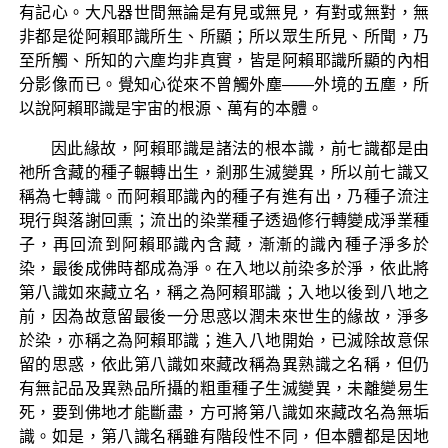
有記心。大凡器世間無論是有見或無見，有對或無對，無
非都是從阿賴耶識所生、所顯；所以眾生所見、所聞，乃
至所觸、所知的六塵均非真實，皆是阿賴耶識所顯的內相
分影像而已。覺知心從來不曾觸外塵——外境的五塵，所
以說阿賴耶識是宇宙的根源、萬有的本體。
因此緣故，阿賴耶識是諸法的根本識，前七識都是由
祂所含藏的種子輾轉出生，剎那生滅變異，所以前七識又
稱為七轉識。而阿賴耶識內的種子有進有出，乃種子流注
現行與落謝回熏；流出的染業種子透過修行轉變成淨業種
子，再回流到阿賴耶識內含藏，漸漸的識內種子淨多於
染，最後成佛時都成為淨。在入地以前染多於淨，依此將
第八識如來藏立名，稱之為阿賴耶識；入地以後到八地之
前，因為故意留最後一分思惑以潤未來世生的緣故，淨多
於染，亦稱之為阿賴耶識；進入八地開始，已滅除故意保
留的思惑，依此第八識如來藏改稱為異熟識之名稱，但仍
有無記品及異熟品所攝的粗重種子生滅變異，未離變易生
死，要到佛地才能斷盡，方可將第八識如來藏改名為無垢
識。如是，第八識名稱雖有階段性不同，但本體都是因地