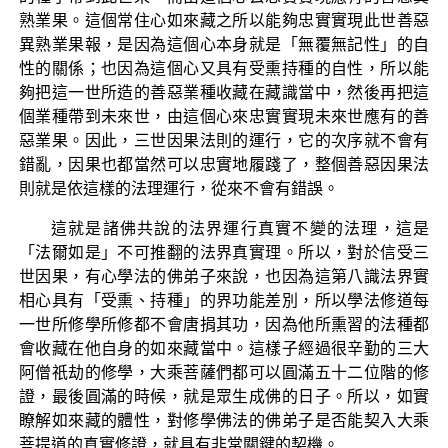
熟業果。這個常住心如來藏之所以能夠忠實實現此世善惡
異熟業果報，是因為這個心本身就是「無覆無記性」的自
性的關係；也因為這個心又具有受熏持種的自性，所以能
夠把這一世所造的善惡業種收藏在藏識當中，然後再把這
個業種帶到未來世，由這個心來忠實實現未來世應有的善
惡業果。因此，三世因果法則的運行，它的次序就不會有
錯亂，因果也都當然可以忠實地履踐了，整個善惡因果法
則就是依這樣的法理運行，從來不會有錯誤。
這就是諸佛共說的法界運行真實不變的法理，這是
「法爾如是」不可推翻的法界真實理。所以，對於信受三
世因果，有心學法的佛弟子來說，也因為這第八識法界實
相心具有「受熏、持種」的界功能差別，所以學法修道每
一世所修學所修都不會唐捐其功，因為他所熏習的法種都
會收藏在他自身的如來藏當中。這樣子經過很辛勤的三大
阿僧祇劫的修學，大乘菩薩們都可以圓滿五十二位階的修
證，最後圓滿的時候，就是眾生成佛的日子。所以，如實
瞭解如來藏的體性，對修學佛法的佛弟子是否能契入大乘
菩提道的真實修證，就具有非常關鍵的契機。