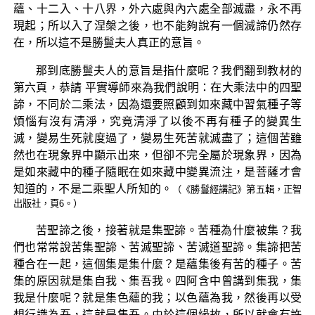
蘊、十二入、十八界，外六處與內六處全部滅盡，永不再
現起；所以入了涅槃之後，也不能夠說有一個滅諦仍然存
在，所以這不是勝鬘夫人真正的意旨。
那到底勝鬘夫人的意旨是指什麼呢？我們翻到教材的
第六頁，恭請 平實導師來為我們說明：在大乘法中的四聖
諦，不同於二乘法，因為還要照顧到如來藏中習氣種子等
煩惱有沒有清淨，究竟清淨了以後不再有種子的變異生
滅，變易生死就度過了，變易生死苦就滅盡了；這個苦雖
然也在現象界中顯示出來，但卻不完全屬於現象界，因為
是如來藏中的種子隨眠在如來藏中變異流注，是菩薩才會
知道的，不是二乘聖人所知的。
（《勝鬘經講記》第五輯，正智
出版社，頁6。）
苦聖諦之後，接著就是集聖諦。苦種為什麼被集？我
們也常常說苦集聖諦、苦滅聖諦、苦滅道聖諦。集諦把苦
種合在一起，這個集是集什麼？是蘊集後有苦的種子。苦
集的原因就是集自我、集吾我。四阿含中曾講到集我，集
我是什麼呢？就是集色蘊的我；以色蘊為我，然後再以受
想行識為吾，這就是集吾。由於這個緣故，所以就會有許