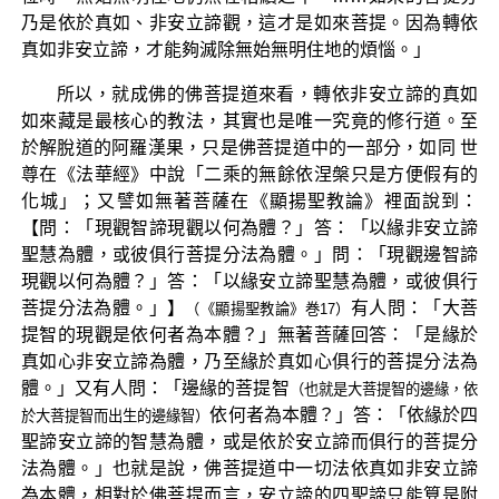
乃是依於真如、非安立諦觀，這才是如來菩提。因為轉依
真如非安立諦，才能夠滅除無始無明住地的煩惱。」
所以，就成佛的佛菩提道來看，轉依非安立諦的真如
如來藏是最核心的教法，其實也是唯一究竟的修行道。至
於解脫道的阿羅漢果，只是佛菩提道中的一部分，如同 世
尊在《法華經》中說「二乘的無餘依涅槃只是方便假有的
化城」；又譬如無著菩薩在《顯揚聖教論》裡面說到：
【問：「現觀智諦現觀以何為體？」答：「以緣非安立諦
聖慧為體，或彼俱行菩提分法為體。」問：「現觀邊智諦
現觀以何為體？」答：「以緣安立諦聖慧為體，或彼俱行
菩提分法為體。」】
有人問：「大菩
（《顯揚聖教論》巻17）
提智的現觀是依何者為本體？」無著菩薩回答：「是緣於
真如心非安立諦為體，乃至緣於真如心俱行的菩提分法為
體。」又有人問：「邊緣的菩提智
（也就是大菩提智的邊緣，依
依何者為本體？」答：「依緣於四
於大菩提智而出生的邊緣智）
聖諦安立諦的智慧為體，或是依於安立諦而俱行的菩提分
法為體。」也就是說，佛菩提道中一切法依真如非安立諦
為本體，相對於佛菩提而言，安立諦的四聖諦只能算是附