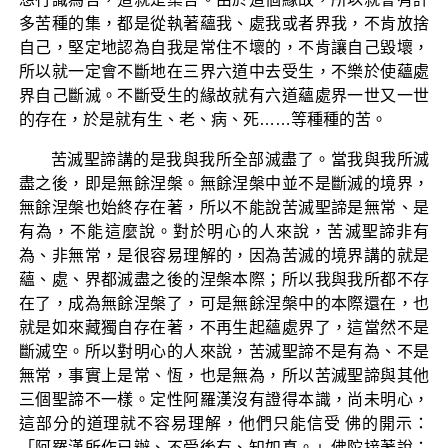
多苦種的集，都是從執著蘊我、處我或者界我，不肯放捨
自己，堅定地認為自我是常住不壞的，不肯讓自己毀壞，
所以就一定會不斷地在三界六道中去受生，不樂於使蘊處
界自己斷滅。不斷受生的緣故就有六道蘊處界一世又一世
的存在，於是就有生、老、病、死……等種種的苦。
苦滅聖諦講的是我與我所全部滅盡了。當我與我所滅
盡之後，即是無餘涅槃。無餘涅槃中並不是斷滅的境界，
無餘涅槃也始終存在著，所以不能說苦滅聖諦是無常、是
有為，不能這麼說。對於明心的人來說，苦滅聖諦非有
為、非無常，是很容易理解的，因為苦滅的境界講的就是
蘊、處、界都滅盡之後的涅槃本際；所以我與我所都不存
在了，成為無餘涅槃了，可是無餘涅槃中的本際還在，也
就是如來藏獨自存在著，不再生起蘊處界了，這當然不是
斷滅空。所以對明心的人來說，苦滅聖諦不是有為、不是
無常，事實上是常、恆，也是無為，所以苦滅聖諦與其他
三個聖諦不一樣。定性阿羅漢沒有證得本識，尚未明心，
這部分的道理就不容易理解，他們只能信受 佛的開示：
「阿羅漢所作已辦、不受後有、知如真。」佛陀接著說：