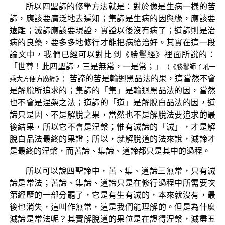
所以四聖諦的修學方法就是：對於像是生病一樣的苦
諦，應該要廣泛地去遍知；集諦是生病的因與緣，應該要
遠離；滅諦應該要現證，實證以後沒有病了；道諦則是治
病的良藥，要多多地修行才能把病給治好。其實在這一段
論文中，我們已經可以對比到《勝鬘經》裡面所說的：
「世尊！此四聖諦，三是無常，一是常；」
（《勝鬘師子吼一
苦諦的苦是輪迴黑品法的果，這當然不會
乘大方便方廣經》）
是解脫所追求的；集諦的「集」是輪迴黑品法的因，當然
也不會是涅槃之法；道諦的「道」是解脫白品法的因，道
諦只是因、不是解脫之果，當然也不是解脫法要追求的最
後結果，所以它不會是涅槃；惟有滅諦的「滅」，才是解
脫白品法最終的果證；所以，就解脫道的法來說，滅諦才
是最終的涅槃，而苦諦、集諦、道諦都只是其中的過程。
所以可以說四聖諦中，苦、集、道諦三無常，只有滅
諦是常法；苦諦、集諦、道諦只是在修行過程中所需要次
第經歷的一部分罷了，它是有生有滅的，本來就沒有，最
後也消失，這叫作無常，這是我們能理解的。但是為什麼
滅諦是常法呢？其實解脫道的果位是在證得涅槃，滅盡五