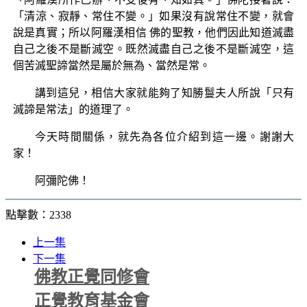
「清涼、寂靜、常住不變。」如果沒有說常住不變，就會
說是真實；所以阿羅漢相信 佛的聖教，他們因此知道滅盡
自己之後不是斷滅空。既然滅盡自己之後不是斷滅空，這
個苦滅聖諦當然是屬於無為、當然是常。
講到這兒，相信大家就能夠了知勝鬘夫人所說「只有
滅諦是常法」的道理了。
今天時間關係，就先為各位介紹到這一邊。謝謝大
家！
阿彌陀佛！
點擊數：2338
上一集
下一集
佛教正覺同修會
正覺教育基金會