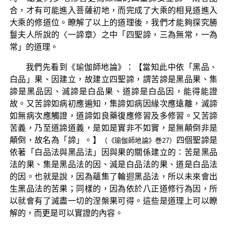
合，才有可能進入菩薩初地，而完成了大乘的相見道進入
大乘的修道位。瞭解了以上的道理後，我們才能夠探究勝
鬘夫人所說的〈一諦章〉之中「四聖諦，三為無常，一為
常」的道理。
我們先看到《瑜伽師地論》：【當知此中依「黑品、
白品」果、因建立，故建立四聖諦，謂苦諦是黑品果、集
諦是黑品因、滅諦是白品果、道諦是白品因，能得能證
故。又苦諦如病初應遍知，集諦如病因緣次應遠離，滅諦
如無病次應觸證，道諦如良藥復應修習及多修習。又苦諦
苦義，乃至道諦道義，是如是實非不如實，是無顛倒非是
顛倒，故名為「諦」。】
四個聖諦是
（《瑜伽師地論》巻27）
依著「白品法與黑品法」因與果的關係建立的：苦是黑品
法的果、集是黑品法的因、滅是白品法的果、道是白品法
的因。也就是說，因為蘊集了輪迴黑品法，所以未來會出
生黑品法的苦果；同樣的，因為依於八正道修行為因，所
以就會有了滅盡一切的涅槃果可得。這些是道理上可以瞭
解的，而更是可以實證的內容。