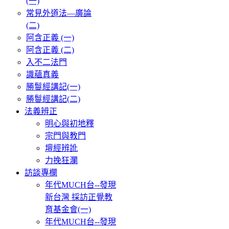
(一)
常見外道法—廣論
(二)
阿含正義 (一)
阿含正義 (二)
入不二法門
識蘊真義
勝鬘經講記(一)
勝鬘經講記(二)
法義辨正
明心與初地釋
宗門與教門
壇經辨訛
力挽狂瀾
訪談專欄
年代MUCH台--發現
新台灣 採訪正覺教
育基金會(一)
年代MUCH台--發現