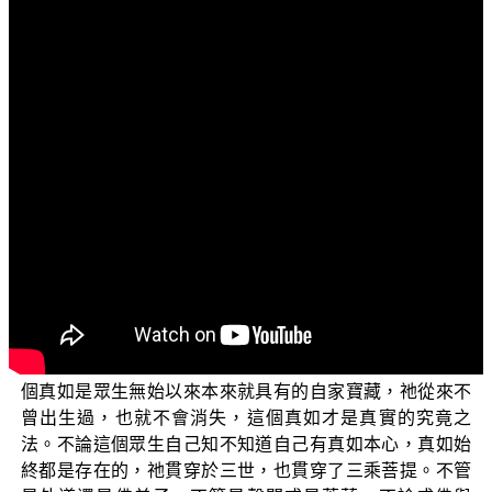
文字內容
各位電視機前的菩薩們：阿彌陀佛！
先問候大家！各位現在所收看的是由佛教正覺同修會
為各位準備的「三乘菩提之勝鬘經講記」，也就是本會 平
實導師的著作《勝鬘經講記》的導讀課程。
上一次的課程中，我們說到四聖諦它並不是與生俱來
的法，而是經由善知識的教導，我們才能夠懂得；未來入
了無餘涅槃，四聖諦也就不存在了，因此四聖諦叫作「安
立諦」。可是佛菩提道的修行，在大乘菩提的部分，除了
要修學四聖諦法成就解脫果之外，並且更重要的，必須要
能夠現觀自己的真如；真如的運作，出生了我們的五蘊、
十二處、十八界，出生了山河大地等等；現前觀見了，這
個真如是眾生無始以來本來就具有的自家寶藏，祂從來不
曾出生過，也就不會消失，這個真如才是真實的究竟之
法。不論這個眾生自己知不知道自己有真如本心，真如始
終都是存在的，祂貫穿於三世，也貫穿了三乘菩提。不管