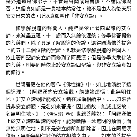
是外道還是佛弟子，不管是聲聞或是菩薩，不論成佛與
否，這個真如都是一貫地本然常住，祂不是由人為後天所
安立出來的法，所以真如叫作「非安立諦」。
修學解脫道的聲聞人，純粹是依止著四聖諦的安立
諦，來滅盡五蘊、十二處而入無餘依涅槃；修學佛菩提道
的菩薩們，除了具足了解脫道的修證，還得圓滿佛菩提道
上的五十二個位階的實證。也就是修學解脫道的聲聞人，
依止著四聖諦安立諦而修到了阿羅漢；但是修學大乘佛法
的菩薩，則要同時依止於安立諦四聖諦、與非安立諦真如
而修行。
世親菩薩在他的著作《佛性論》中，如此地演說了這
個道理：【阿羅漢約安立諦觀，能破諸煩惱；此無明住
地，非安立諦觀所能破故，猶在羅漢相續中。……如來菩
提非安立諦觀，是名如來菩提。因此道故，能滅此惑故，
名無明住地。】
世親菩薩說：「阿羅漢依
（《佛性論》巻4）
止於安立諦四聖諦的觀行，能夠斷除一念無明的煩惱；而
無始無明住地，則不是安立諦所能斷除者，因此在阿羅漢
位時，無始無明住地仍然在相續之中。……如來的菩提分