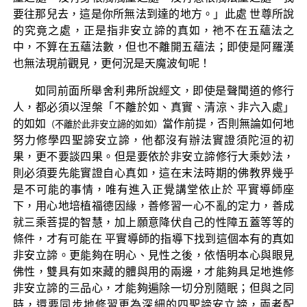
要往那兒去，這是你所無法到達的地方。」此處 世尊所說
的究竟之處，正是指非安立諦的真如，祂不在五蘊法之
中，不算在五蘊法數，但也不離開五蘊法；即使是阿羅漢
也無法現前觀見，更何況是天魔波旬呢！
如同前面所舉舍利弗所說經文，即使是聲聞道的修行
人，都必須以涅槃「不離於如、真實、清涼、非六入處」
的如如
當作前提，否則無論如何地
（不離於此非安立諦的如如）
努力修學四聖諦安立諦，他都沒有辦法實證須陀洹的初
果，更不要談四果。但是要依於非安立諦修行大乘妙法，
則必須要先能實證自心真如，這在末法時期的佛教界幾乎
是不可能的事情，唯有進入正覺講堂依止於 平實導師座
下，用心地培植福德因緣，善修習一心不亂的定力，善成
就三乘菩提的智慧，加上願意降伏自己的性障五蓋等等的
條件，才有可能在 平實導師的指導下找到這個本有的真如
非安立諦。更能夠在明心、見性之後，依悟明本心與眼見
佛性，雙具有如來藏的體與用的兩邊，才能夠具足地進修
非安立諦的三品心，才能夠遍除一切分別隨眠；但與之同
時，還要同步地修習更為深細的四聖諦安立諦，兩者配