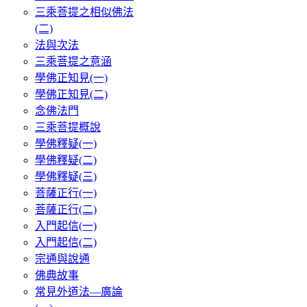
三乘菩提之相似佛法
(二)
法與次法
三乘菩提之意涵
學佛正知見(一)
學佛正知見(二)
念佛法門
三乘菩提概說
學佛釋疑(一)
學佛釋疑(二)
學佛釋疑(三)
菩薩正行(一)
菩薩正行(二)
入門起信(一)
入門起信(二)
宗通與說通
佛典故事
常見外道法—廣論