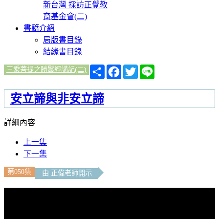
新台灣 採訪正覺教
育基金會(二)
書籍介紹
局版書目錄
結緣書目錄
分
Facebook
Twitter
Line
三乘菩提之勝鬘經講記(二)
享
安立諦與非安立諦
詳細內容
上一集
下一集
第050集
由 正偉老師開示