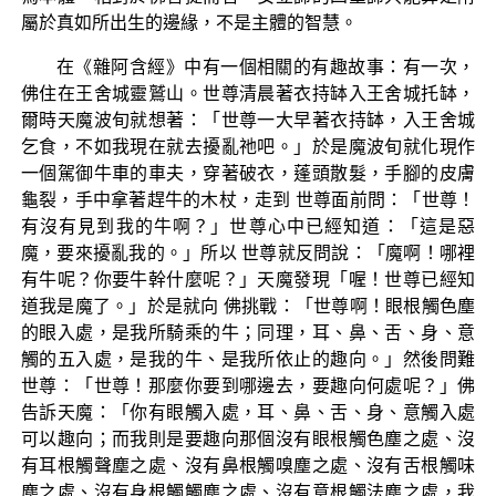
屬於真如所出生的邊緣，不是主體的智慧。
在《雜阿含經》中有一個相關的有趣故事：有一次，
佛住在王舍城靈鷲山。世尊清晨著衣持缽入王舍城托缽，
爾時天魔波旬就想著：「世尊一大早著衣持缽，入王舍城
乞食，不如我現在就去擾亂祂吧。」於是魔波旬就化現作
一個駕御牛車的車夫，穿著破衣，蓬頭散髮，手腳的皮膚
龜裂，手中拿著趕牛的木杖，走到 世尊面前問：「世尊！
有沒有見到我的牛啊？」世尊心中已經知道：「這是惡
魔，要來擾亂我的。」所以 世尊就反問說：「魔啊！哪裡
有牛呢？你要牛幹什麼呢？」天魔發現「喔！世尊已經知
道我是魔了。」於是就向 佛挑戰：「世尊啊！眼根觸色塵
的眼入處，是我所騎乘的牛；同理，耳、鼻、舌、身、意
觸的五入處，是我的牛、是我所依止的趣向。」然後問難
世尊：「世尊！那麼你要到哪邊去，要趣向何處呢？」佛
告訴天魔：「你有眼觸入處，耳、鼻、舌、身、意觸入處
可以趣向；而我則是要趣向那個沒有眼根觸色塵之處、沒
有耳根觸聲塵之處、沒有鼻根觸嗅塵之處、沒有舌根觸味
塵之處、沒有身根觸觸塵之處、沒有意根觸法塵之處，我