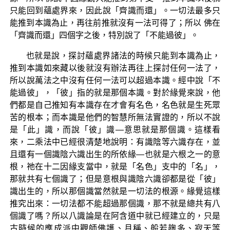
只能回到蘊處界來，因此說「齊識而還」。一切法最多只
能推到本識為止，再往前推就沒有一法可得了；所以 佛在
「齊識而還」四個字之後，特別說了「不能過彼」。
也就是說，探討蘊處界諸法的時候只能到本識為止，
推到本識如來藏以後就沒有辦法再往上探討任何一法了，
所以說萬法之中沒有任何一法可以超過本識。經中說「不
能過彼」，「彼」指的就是那個本識。對於緣覺來說，他
們都是自己推知有本識存在才會有名色，名色就是生死眾
苦的根本；而本識是他們的智慧所無法實證的，所以不說
是「此」識，而說「彼」識—意思就是那個識。這樣看
來，二乘法中已經很清楚地說明：有識陰等六識存在，並
且還有一個識陰六識出生的所依緣—也就是六根之一的意
根，祂在十二因緣支當中，就是「名色」支中的「名」，
那就共有七個識了；但是意根與識陰六識卻都是從「彼」
識出生的，所以那個識當然就是一切法的根源。緣覺這樣
推究出來：一切法都不能超過那個識，那不就是總共有八
個識了嗎？所以八識論是在阿含道中就已經建立的，只是
古時候的應成派中觀師佛護、月稱、般若趜多、寂天等