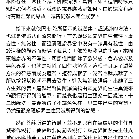
本際存在，常住不滅，佛說清涼、真實、如。這個時候只
知道說何者應滅，滅後的境界應該是如何。由於還沒有證
得有餘涅槃的緣故，滅智仍然未完全成就。
接下來就依照 佛陀所開示的滅苦集、證滅諦的方法，
也就是依照八正道來修行。首先觀察蘊處界的生滅性、虛
妄性、無常性，而證實蘊處界當中沒有一法具有我性，由
於這樣的觀察而斷除了我見；再依於斷我見的功德，來觀
察蘊處界的不淨性、可斷性而斷除了欲界愛、色界愛以及
無色界愛，也就是斷除了四住地煩惱，這樣子具足了滅苦
方法的智慧而成為道智，道智成就了，滅智也就成就了。
所以捨報以後就不再去受生，進入無餘依涅槃，出離了三
界生死的苦。這就是聲聞阿羅漢藉由蘊處界的生住異滅來
作觀行所得到的智慧。而緣覺也是藉由觀察十因緣法、十
二因緣法，最後獲得了不讓名色在三界當中出生的智慧，
仍然是觀察蘊處界生住異滅所得到的智慧。
然而菩薩所得的智慧，並不是只有在蘊處界的生住異
滅來作觀行，菩薩還要向前去觀行：蘊處界固然是生住異
滅而不應執著，可是蘊處界到底是從什麼地方出生的？而