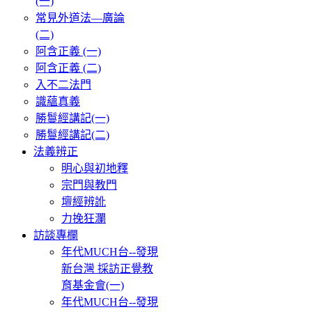
(一)
常見外道法—廣論
(二)
阿含正義 (一)
阿含正義 (二)
入不二法門
識蘊真義
勝鬘經講記(一)
勝鬘經講記(二)
法義辨正
明心與初地釋
宗門與教門
壇經辨訛
力挽狂瀾
訪談專欄
年代MUCH台--發現
新台灣 採訪正覺教
育基金會(一)
年代MUCH台--發現