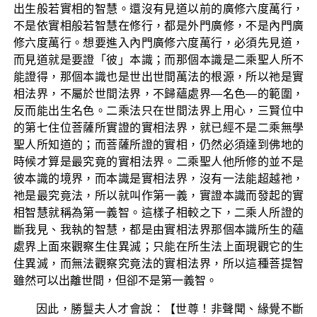
出生般若實相的智慧。還沒有見道以前的廣修六度萬行，
不是依實相般若智慧在修行，都是外門廣修，不是內門廣
修六度萬行。想要進入內門廣修六度萬行，必須先見道，
而見道就是要證「彼」本識；而那個本識是二乘聖人所不
能證得，那個本識也是世出世間萬法的根源，所以祂是實
相法界，不屬於世間法界，不歸蘊處界—名色—的範圍，
反而能出生名色。二乘法只在世間法界上用心，三賢位中
的第七住位菩薩所實證的實相法界，就已經不是二乘無學
聖人所知道的；而菩薩所證的實相，仍然必須達到佛地的
時候才算是最究竟的實相法界。二乘聖人他所修的並不是
彼本識的境界，而本識是實相法界，沒有一法能超越祂，
祂是最究竟法，所以就叫作第一義，實證本識而發起的實
相智慧就稱為第一義智。這樣子相較之下，二乘人所證的
斷我見、我執的智慧，都是由實相法界那個本識所生的蘊
處界上面來觀察生住異滅；只能在所生法上面現觀它的生
住異滅，而無法觀察究竟法的實相法界，所以這種菩提智
雖然可以出離世間，但卻不是第一義智。
因此，勝鬘夫人才會說：【世尊！非聲聞、緣覺不斷