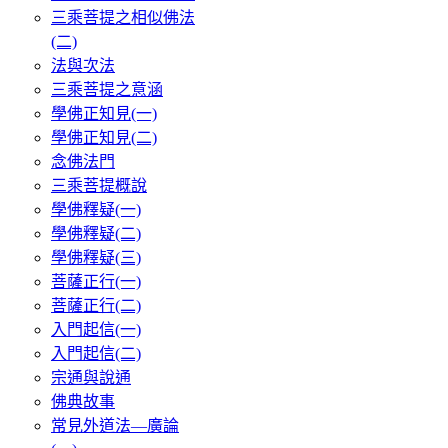
三乘菩提之相似佛法
(二)
法與次法
三乘菩提之意涵
學佛正知見(一)
學佛正知見(二)
念佛法門
三乘菩提概說
學佛釋疑(一)
學佛釋疑(二)
學佛釋疑(三)
菩薩正行(一)
菩薩正行(二)
入門起信(一)
入門起信(二)
宗通與說通
佛典故事
常見外道法—廣論