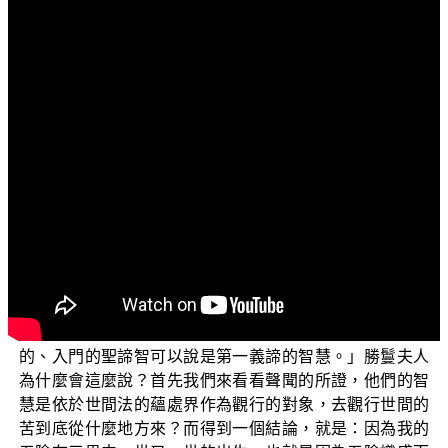
文字內容
各位菩薩：阿彌陀佛！
歡迎繼續收看正覺教團電視弘法節目，這一集我們要
繼續講解〈無邊聖諦章〉的內涵。
我們先回到經文：【世尊！金剛喻者，是第一義智；
世尊！非聲聞、緣覺不斷無明住地初聖諦智是第一義
智。】（《勝鬘師子吼一乘大方便方廣經》）勝鬘夫人這
麼說：「以金剛為譬喻的智慧，才是世出世間上上智的第
一義智慧。」意思是說，聲聞、緣覺的智慧不是上上智第
一義的智慧，不是第一義，當然就「不是究竟義」。那為
什麼聲聞、緣覺的智慧不是第一義的智慧？勝鬘夫人接著
說：「不是聲聞、緣覺不斷無始無明住地的那一種初始
的、入門的聖諦智可以說是第一義諦的智慧。」勝鬘夫人
為什麼會這麼說？首先我們來看看聲聞的所證，他們的智
慧是依於世間法的蘊處界作為觀行的對象，去觀行世間的
苦到底從什麼地方來？而得到一個結論，就是：因為我的