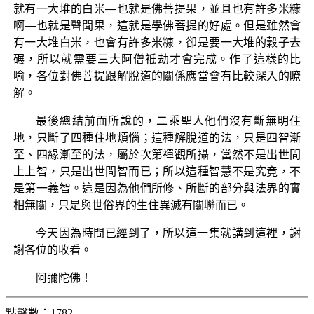
就有一大堆的白米—也就是佛菩提果，並且也有許多米糠
啊—也就是聲聞果，這就是學佛菩提的好處。但是雖然會
有一大堆白米，也會有許多米糠，卻是要一大堆的穀子去
碾，所以就需要三大阿僧祇劫才會完成。作了這樣的比
喻，各位對佛菩提跟解脫道的關係應當會有比較深入的瞭
解。
最後總結前面所說的，二乘聖人他們沒有斷無明住
地，只斷了四種住地煩惱；這種解脫道的法，只是四智漸
至、四緣漸至的法，屬於次第禪觀所攝，當然不是出世間
上上智，只是出世間智而已；所以這種智慧不是究竟，不
是第一義智。這是因為他們所修、所斷的部分與法界的實
相無關，只是與世俗界的生住異滅有關聯而已。
今天因為時間已經到了，所以這一集就講到這裡，謝
謝各位的收看。
阿彌陀佛！
點擊數：1782