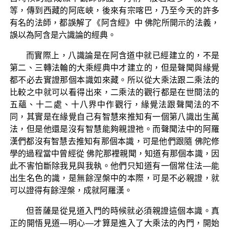
等，傳到西藏的阿底峽，後來有宗喀巴，乃至今天的許多
有名的法師，都誤解了《阿含經》中 佛陀所開示的法義，
誤以為阿含是六識論的經典。
而實際上，八識論是在阿含道中就已經建立的，不是
第二、三轉法輪的大乘經典中才建立的，但是聲聞與緣覺
都不必去實證那個本識如來藏。所以從大乘法跟二乘法的
比較之中就可以看得出來，二乘法的觀行都是在世間法的
五蘊、十二處、十八界中作觀行，緣覺法跟聲聞法的不
同，其實是在緣覺自己有智慧來推知有一個第八識出生萬
法，但是他還是沒有智慧能夠親證祂。而聲聞法中的阿羅
漢們都沒有智慧去推知有那個本識，可是他們跟隨 佛陀修
學的過程當中曾經從 佛陀那裡親聞，知道有那個本識，因
此不害怕斷除我見與我執。他們只知道有一個常住法—能
出生名色的識，是無餘涅槃中的本際，可是不必親證，就
可以證得有餘涅槃，成就阿羅漢。
但菩薩是從見道入門的時候就必須親證這個本識。真
正的開悟見道—明心—才算是進入了大乘法的內門，開始