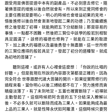
跟受用是佛菩提道中本有的副產品，不必刻意去修它，隨
著佛菩提的增進以後自然就會有。所以來到正覺同修會的
主要任務就是要明心，明心的時候也會增益初果的見地，
悟後進修以後自然會漸漸地發起二果的功德；乃至繼續進
修之後發起了初禪，就能夠把五下分結斷除；那是容易的
事情，一點都不困難。然後把三賢位中該學的般若別相智
具足圓滿了，該修的福德也修夠了，就能在三果的取證
下，加上廣大的福德以及最後勇發十無盡願，這一世所修
的三賢位應得的般若具足了，發起了初分的道種智，就成
為初地的菩薩了。
聽到這裡，或許有人心裡會這麼想：「你說的比唱的
好聽。」但是我現在所說的內容跟次第都是正確的，因為
完全符合 世尊跟歷代諸大菩薩的開示。如果從實際修行的
過程來看，當你明心以後三縛結都不在了，努力進修而貪
瞋癡淡薄了，有了未到地定，五蓋也確實斷除了，初禪就
主動發起了。這個時候把阿含道的五下分結深入瞭解以
後，不必多久就可以斷除而成為三果人。如果能夠成為最
上品的三果人，就是性障永伏如阿羅漢，這個時候只要努