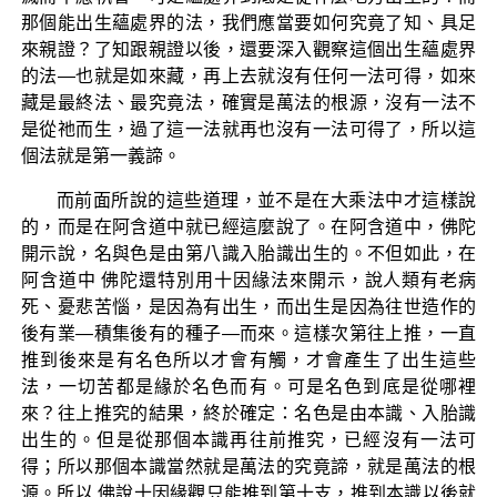
那個能出生蘊處界的法，我們應當要如何究竟了知、具足
來親證？了知跟親證以後，還要深入觀察這個出生蘊處界
的法—也就是如來藏，再上去就沒有任何一法可得，如來
藏是最終法、最究竟法，確實是萬法的根源，沒有一法不
是從祂而生，過了這一法就再也沒有一法可得了，所以這
個法就是第一義諦。
而前面所說的這些道理，並不是在大乘法中才這樣說
的，而是在阿含道中就已經這麼說了。在阿含道中，佛陀
開示說，名與色是由第八識入胎識出生的。不但如此，在
阿含道中 佛陀還特別用十因緣法來開示，說人類有老病
死、憂悲苦惱，是因為有出生，而出生是因為往世造作的
後有業—積集後有的種子—而來。這樣次第往上推，一直
推到後來是有名色所以才會有觸，才會產生了出生這些
法，一切苦都是緣於名色而有。可是名色到底是從哪裡
來？往上推究的結果，終於確定：名色是由本識、入胎識
出生的。但是從那個本識再往前推究，已經沒有一法可
得；所以那個本識當然就是萬法的究竟諦，就是萬法的根
源。所以 佛說十因緣觀只能推到第十支，推到本識以後就