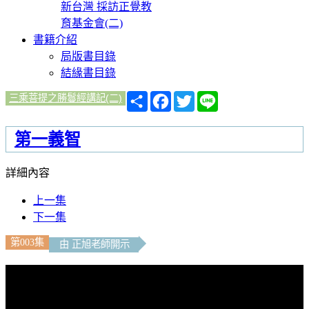
新台灣 採訪正覺教
育基金會(二)
書籍介紹
局版書目錄
結緣書目錄
分
Facebook
Twitter
Line
三乘菩提之勝鬘經講記(二)
享
第一義智
詳細內容
上一集
下一集
第003集
由 正旭老師開示