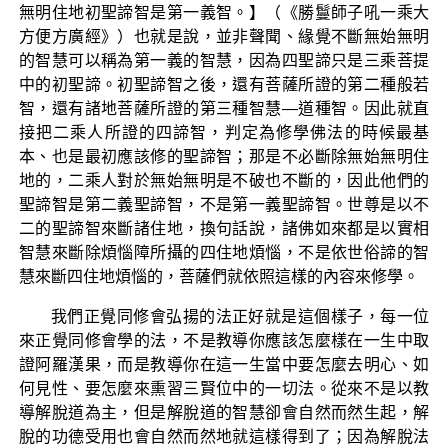
無明住地初聖諦智是第一義智。】（《勝鬘師子吼一乘大
方便方廣經》）也就是說，並非聲聞、緣覺不斷無始無明
的智慧可以稱為第一義的智慧，因為四聖諦只是三乘菩提
中的初聖諦。初聖諦智之後，還有菩薩所證的第二種般若
智，還有諸地菩薩所證的第三種智慧—道種智。因此就直
接把二乘人所證的四諦智，判定為修學佛法的時候最基
本、也是最初應該修的聖諦智；那是不必斷除無始無明住
地的，二乘人對於無始無明是不破也不斷的，因此他們的
聖諦智是第二義聖諦智，不是第一義聖諦智。世尊是以不
二的聖諦智來斷諸住地，換句話說，諸佛如來都是以實相
智慧來斷除煩惱障所攝的四住地煩惱，不是依世俗諦的智
慧來斷四住地煩惱的，菩薩們就依照這樣的內容來修學。
我們正覺同修會弘揚的法正好就是這個樣子，每一位
來正覺同修會學的法，不是教導你應該怎麼樣在一生中取
證阿羅漢果，而是教導你在這一生當中要怎麼去明心、如
何見性、要怎麼來熏習三賢位中的一切法。從來不是以教
導解脫道為主，但是解脫道的智慧卻會自然而然生起，解
脫的功德受用也會自然而然地就這樣得到了；因為解脫法