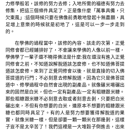
力修學般若，該修的努力去修；入地所需的福德有努力去
修集，把這三個條件具足了，正是像什麼「萬事具備，只
欠東風」:這個時候只要在佛像前勇敢地發起十無盡願，具
足增上意樂的時候就是初地了，這是可以一步一步走到
的。
在學佛的過程當中，該修的內容、該走的次第，正覺
同修會都已經鋪排好了，不會讓來學佛的人像以前一樣，
學佛學了一輩子還不曉得佛法是什麼:我在還沒有進入正覺
同修會之前，不知道說解脫道該怎麼修，也不知道佛菩提
道該怎麼修。來到了正覺同修會以後，就是直接的切入佛
菩提道的行門；不必刻意去修解脫道，因為它只是佛菩提
道中、修學過程中自然會出現的副產品。就像碾米場碾出
來的固然是白米，但也一定有副產品:一定有粗糠跟米糠。
那些粗糠跟米糠不必刻意去取或者刻意去剝，只要把白米
碾出來，不但有你想要的白米，連原本不想要的粗糠跟米
糠也都同時具足了。有的人是努力想要獲得解脫道的果
實，就像米糠一樣，但是卻要一顆一顆米在那邊剝，這樣
子豈不是太辛苦了！我們這裡是一大堆穀子倒進去，出來