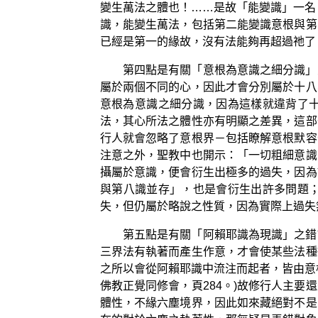
變生萬法之體也！……是故「能變識」一名
識，能變生萬法，包括第二能變識意根與第
已經是第一的緣故，沒有法能夠再超過祂了
第四點是有關「意根為意識之細分識」
屬於兩個不同的心，因此才會分別屬於十八
意根為意識之細分識，因為這樣就違背了
法，其心所法之體性亦有明顯之差異，這部
行人就會忽略了意根界－包括瞭解意根默容
注意之外，聖教中也開示：「一切粗細意識
攝屬於意識，便會衍生出極多的過失，因為
與第八識並存」，也是會衍生出許多問題
失，但仍屬於略說之性質，因為實際上過失
第五點是有關「阿賴耶識為現識」之錯
三界法有執著而產生作意，才會使某些法種
之所以會從阿賴耶識中流注而起者，皆由意
佛教正覺同修會，頁284。)故修行人主
體性，不緣六塵境界，因此如來藏絕對不是