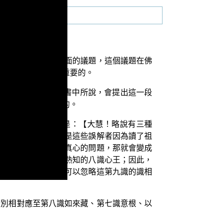
識並存之過失」這方面的議題，這個議題在佛
學者來說都是非常重要的。
導師的開示。如同本書中所說，會提出這一段
，認為這個是不對的。
示。這一段開示就是：【大慧！略說有三種
比較不會有問題，但是這些誤解者因為讀了祖
之外，還有一個本覺真心的問題，那就會變成
八種識相，就是我們熟知的八識心王；因此，
八識更重要，那怎麼可以忽略這第九識的識相
分別相對應至第八識如來藏、第七識意根、以