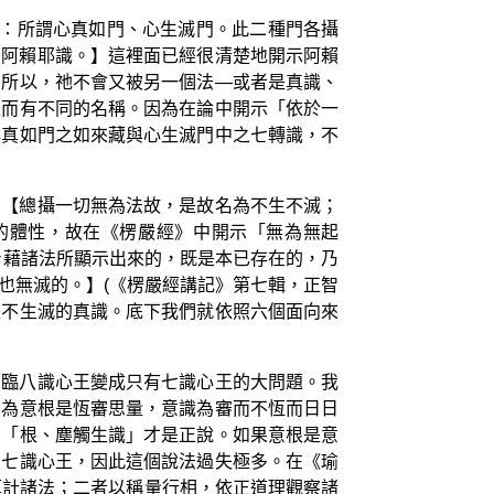
門：所謂心真如門、心生滅門。此二種門各攝
名阿賴耶識。】這裡面已經很清楚地開示阿賴
。所以，祂不會又被另一個法—或者是真識、
體而有不同的名稱。因為在論中開示「依於一
心真如門之如來藏與心生滅門中之七轉識，不
：【總攝一切無為法故，是故名為不生不滅；
的體性，故在《楞嚴經》中開示「無為無起
身藉諸法所顯示出來的，既是本已存在的，乃
也無滅的。】(《楞嚴經講記》第七輯，正智
是不生滅的真識。底下我們就依照六個面向來
面臨八識心王變成只有七識心王的大問題。我
因為意根是恆審思量，意識為審而不恆而日日
受「根、塵觸生識」才是正說。如果意根是意
的七識心王，因此這個說法過失極多。在《瑜
算計諸法；二者以稱量行相，依正道理觀察諸