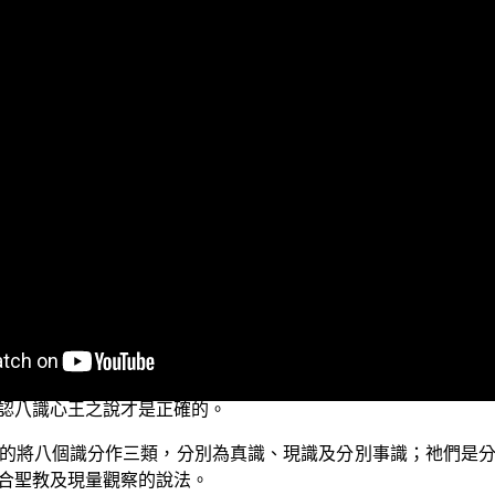
節目。今天我們要跟諸位菩薩一起來探討有關「第九識與第八
的內容主要是在說明「真相識與現識」的相關法義，這些對於修
參考在《學佛之心態》一書裡面，從第277頁至291頁中 平實
是阿賴耶識，現識是意根」的這個說法；他們質疑這一段的說法
為他們誤會了在《楞伽阿跋多羅寶經》卷1裡面的一段法義之開
及分別事識。】在這裡面真識指的是「本覺真心」，這個大家
根歸屬於在分別事識之中；很明顯的，這樣會產生在阿賴耶識
「廣說有八相」，也就是說，如果廣說、說得比較詳細，就有
就不應該說是八相，而應該說是九相了，因為顯然第九識比第
認八識心王之說才是正確的。
的將八個識分作三類，分別為真識、現識及分別事識；祂們是
合聖教及現量觀察的說法。