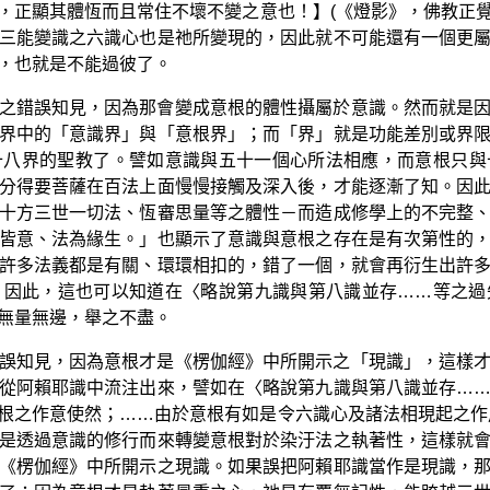
，正顯其體恆而且常住不壞不變之意也！】(《燈影》，佛教正覺同
三能變識之六識心也是祂所變現的，因此就不可能還有一個更
，也就是不能過彼了。
之錯誤知見，因為那會變成意根的體性攝屬於意識。然而就是
界中的「意識界」與「意根界」；而「界」就是功能差別或界
十八界的聖教了。譬如意識與五十一個心所法相應，而意根只與
分得要菩薩在百法上面慢慢接觸及深入後，才能逐漸了知。因
十方三世一切法、恆審思量等之體性－而造成修學上的不完整
皆意、法為緣生。」也顯示了意識與意根之存在是有次第性的
許多法義都是有關、環環相扣的，錯了一個，就會再衍生出許
；因此，這也可以知道在〈略說第九識與第八識並存……等之過
無量無邊，舉之不盡。
誤知見，因為意根才是《楞伽經》中所開示之「現識」，這樣
從阿賴耶識中流注出來，譬如在〈略說第九識與第八識並存…
根之作意使然；……由於意根有如是令六識心及諸法相現起之作
要還是透過意識的修行而來轉變意根對於染汙法之執著性，這樣就
《楞伽經》中所開示之現識。如果誤把阿賴耶識當作是現識，