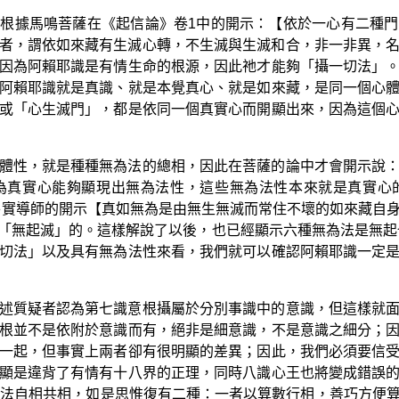
根據馬鳴菩薩在《起信論》卷1中的開示：【依於一心有二種
者，謂依如來藏有生滅心轉，不生滅與生滅和合，非一非異，
因為阿賴耶識是有情生命的根源，因此祂才能夠「攝一切法」
阿賴耶識就是真識、就是本覺真心、就是如來藏，是同一個心
或「心生滅門」，都是依同一個真實心而開顯出來，因為這個
體性，就是種種無為法的總相，因此在菩薩的論中才會開示說
為真實心能夠顯現出無為法性，這些無為法性本來就是真實心
平實導師的開示【真如無為是由無生無滅而常住不壞的如來藏自
「無起滅」的。這樣解說了以後，也已經顯示六種無為法是無起
攝一切法」以及具有無為法性來看，我們就可以確認阿賴耶識一定
述質疑者認為第七識意根攝屬於分別事識中的意識，但這樣就
根並不是依附於意識而有，絕非是細意識，不是意識之細分；
一起，但事實上兩者卻有很明顯的差異；因此，我們必須要信
顯是違背了有情有十八界的正理，同時八識心王也將變成錯誤
諸法自相共相，如是思惟復有二種：一者以算數行相，善巧方便