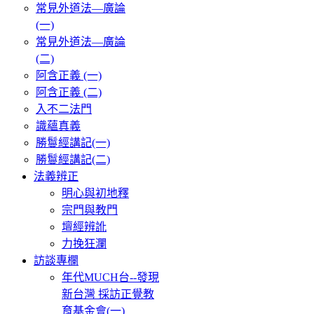
常見外道法—廣論
(一)
常見外道法—廣論
(二)
阿含正義 (一)
阿含正義 (二)
入不二法門
識蘊真義
勝鬘經講記(一)
勝鬘經講記(二)
法義辨正
明心與初地釋
宗門與教門
壇經辨訛
力挽狂瀾
訪談專欄
年代MUCH台--發現
新台灣 採訪正覺教
育基金會(一)