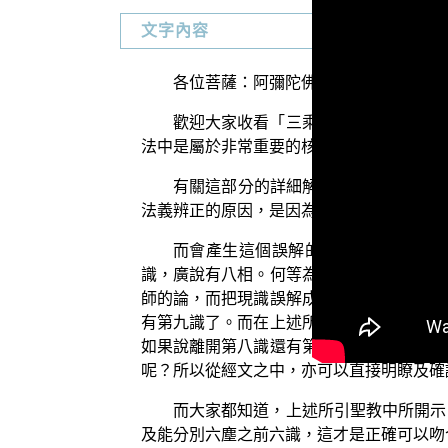
文字內容
各位菩薩：阿彌陀佛！
歡迎大家收看「三乘菩提之識蘊真義」
法中是屬於非常重要的核心知見。今天討論
有關這部分的詳細解說，諸位觀眾可以
法義辨正的原因，是因為有人質疑「真相識
而會產生這個誤解的主要原因，是因
識，廣說有八相。何等為三？謂真識、現識
師的論，而把現識誤解成為阿賴耶識，把意
有第九識了。而在上述所引之聖教中也說了
如果說離開第八識還有第九識存在，那廣說
呢？所以從經文之中，亦可以直接明瞭及確
而大家都知道，上述所引聖教中所開示
及能分別六塵之前六識，這才是正確可以吻