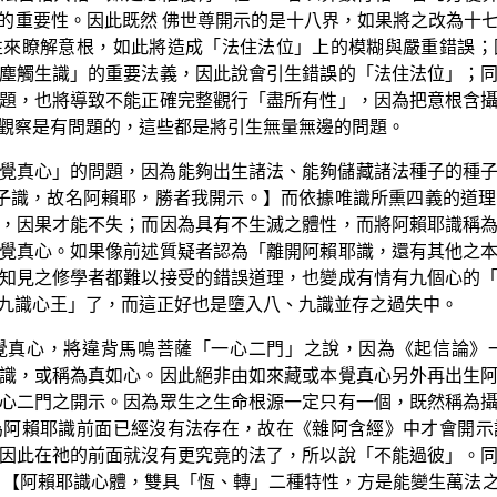
的重要性。因此既然 佛世尊開示的是十八界，如果將之改為十
性來瞭解意根，如此將造成「法住法位」上的模糊與嚴重錯誤；
塵觸生識」的重要法義，因此說會引生錯誤的「法住法位」；
題，也將導致不能正確完整觀行「盡所有性」，因為把意根含
觀察是有問題的，這些都是將引生無量無邊的問題。
覺真心」的問題，因為能夠出生諸法、能夠儲藏諸法種子的種
子識，故名阿賴耶，勝者我開示。】而依據唯識所熏四義的道
，因果才能不失；而因為具有不生滅之體性，而將阿賴耶識稱
覺真心。如果像前述質疑者認為「離開阿賴耶識，還有其他之
知見之修學者都難以接受的錯誤道理，也變成有情有九個心的
九識心王」了，而這正好也是墮入八、九識並存之過失中。
覺真心，將違背馬鳴菩薩「一心二門」之說，因為《起信論》
識，或稱為真如心。因此絕非由如來藏或本覺真心另外再出生
心二門之開示。因為眾生之生命根源一定只有一個，既然稱為
為阿賴耶識前面已經沒有法存在，故在《雜阿含經》中才會開示
因此在祂的前面就沒有更究竟的法了，所以說「不能過彼」。
：【阿賴耶識心體，雙具「恆、轉」二種特性，方是能變生萬法