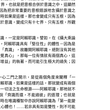
七界，也就是把意根合併於意識之中，這顯然
因為把非常重要的意根錯誤地含攝於意識之
同時如果是這樣，那也會變成只有五根，因為
攝於意識，變成只有十七界、只有五根，所觀
子識，一定是阿賴耶識。譬如，在《攝大乘論
理，阿賴耶識具有「堅住性」的體性－因為是
為「真識」，故離開阿賴耶識，絕對沒有其他
本覺真心」，那每一位有情就有兩個真心，這
「增益」的執著，而可能引生極大的過失；因
一心二門之開示，是從兩個角度來闡釋「一
阿賴耶識，如果是這樣的話，那就變成有兩個
攝一切法之生命根源——阿賴耶識，那祂就不
說「齊識而還，不能過彼」的道理；也就是
同時在唯識種智中亦說阿賴耶識為「第一能變
之心體也！……若非具有如是雙性，則不可能