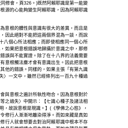
修會，頁326。)既然阿賴耶識是第一能變
屬根源的心能夠變生阿賴耶識，因為阿賴耶識
因為意根的體性與意識有很大的差異，而且是
限，因此絕對不能把這兩個界混為一談，而說
十八個心所法相應；而即使相應同一個心所
此，如果把意根錯誤地歸攝於意識之中，那修
、錯誤與不能實證。除了在十八界的法義需要
，有意根觸法塵才會有意識出生。因此把意根
多其他的錯誤。同樣的，如果主張「有第九識
失〉一文中，雖然已經條列出一百九十種過
才會與意根之遍計所執性吻合。因為意根對於
…等之過失〉中開示：【七識心種子及諸法相
用，故說意根是現識。】(《學佛之心態》，
會令修行人漸漸地離染得淨。而如來藏是真如
那修行人就會想要去對治阿賴耶識中根本不存