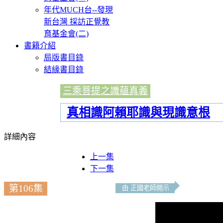
年代MUCH台--發現
新台灣 採訪正覺教
育基金會(二)
書籍介紹
局版書目錄
結緣書目錄
三乘菩提之識蘊真義
真相識阿賴耶識與現識意根
詳細內容
上一集
下一集
第106集
由 正國老師開示