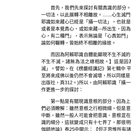
首先，我們先來探討有關真識的部分。
一切法，以此展轉不相離故。……心生滅門
耶識如來藏心已經是「攝一切法」，也就是
或者是本覺真心、或如來藏—所出生，因為
心，有二種門」，表示無論是「心真如門」
論如何輾轉，皆始終不相離的緣故。
而因為阿賴耶識自體能顯現不生不滅的
不生不滅，諸無為法之總相故。】這是因
滅」。譬如，在《楞嚴經講記》第七輯中 
至將來成佛以後仍然不會滅壞，所以同樣是
出版社，頁312。)所以，由阿賴耶識「
作更進一步的探討：
第一點是有關現識意根的部分，因為上
們必須瞭解：雖然意根之行相微細，但是意
中斷，雖然一般人可能會把意識、意根混在
識的細分，這就變成只有十七界了，那很明
伽師地論》卷25中開示：【但正思惟所有