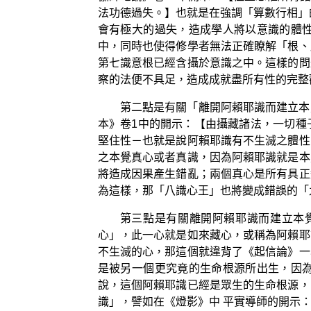
法功德過失。】也就是在強調「算數行相」
會有極大的過失，造成學人將以意識的體
中，同時也使得修學者無法正確瞭解「根、
第七識意根已經含攝於意識之中。這樣的問
察的法便不具足，造成成就盡所有性的完整
第二點是有關「離開阿賴耶識而建立本
本》卷1中的開示：【由攝藏諸法，一切種
堅住性－也就是說阿賴耶識有不生滅之體性
之本覺真心或者真識，因為阿賴耶識就是本
將造成因果產生錯亂；兩個真心是所有具正
為這樣，那「八識心王」也將變成錯誤的「
第三點是有關離開阿賴耶識而建立本
心」，此一心就是如來藏心，或稱為阿賴耶
不生滅的心，那這個就違背了《起信論》一
是被另一個更究竟的生命根源所出生，因
說，這個阿賴耶識已經是眾生的生命根源，
識」，譬如在《燈影》中 平實導師的開示