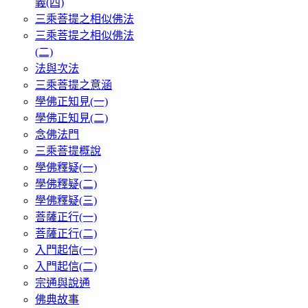
義(四)
三乘菩提之相似佛法
三乘菩提之相似佛法
(二)
法與次法
三乘菩提之意涵
學佛正知見(一)
學佛正知見(二)
念佛法門
三乘菩提概說
學佛釋疑(一)
學佛釋疑(二)
學佛釋疑(三)
菩薩正行(一)
菩薩正行(二)
入門起信(一)
入門起信(二)
宗通與說通
佛典故事