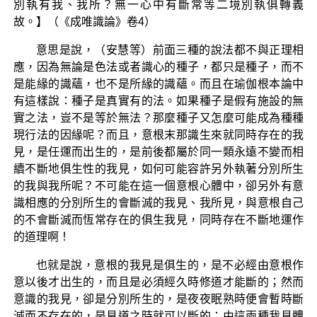
別執有我、我所？無一心中有斷常等二境別執俱轉義
故。】（《成唯識論》卷4）
意思是說，（安慧等）前面三種的說法都不與正理相
應，因為無論是色法或者識心的種子，都只是種子，而不
是能緣的識蘊，也不是所緣的識蘊。而且在瑜伽根本論中
有這樣說：種子是真實有的法。如果種子是假有施設的無
實之法，豈不是等於無法？那麼種子又怎麼可能成為種種
現行法的因緣呢？而且，意根末那識生來就同時存在的我
見，是任運而出生的，是前後都屬於同一類永遠不變而相
續不斷地俱生性的我見，如何可能容許另外執著分別所生
的我與我所呢？不可能在這一個意根心體中，卻另外有意
識相應的分別所生的會斷滅的我見、我所見，與意根自己
的不會斷滅而恆常存在的俱生我見，同時存在不斷地運作
的道理啊！
也就是說，意根的我見是俱生的，是不必經由意根作
意以後才出生的，而且是必須經久時修道才能斷的；然而
意識的我見，卻是分別所生的，是夜夜眠熟時便會暫時斷
滅而不存在的，是見道之時就可以斷的；由這兩種我見體