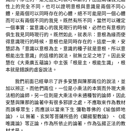
性上的完全不同，也可以證明意根與意識是兩個不同心
體，是兩個可以同時存在的心體，絕不可能是同一個心體
而可以有兩個不同的我見。既然有所不同，當然可以確定
一個事實：當意識心的我見現行的時候，必然也有意根的
俱生我見同時現行的。既然如此，就表示：意根為緣而使
得意識現行的時候，意根也是同時存在的。這麼一來，安
慧認為「意識以意根為主，意識的種子就是意根，所以意
根能出生意識」的這樣的說法，就無立足之地了。因此安
慧在《大乘廣五蘊論》中主張「根是主，根能生識」，根
本就是錯誤的虛妄說法。
我們前面已經舉示了許多安慧與陳那兩位的說法，並
加以辨正。而他們兩位，一位是小乘法的本質而外現大乘
法相的論師，另一位則是大乘法中未通種智的論師，因此
安慧與陳那的論著中有很多邪謬之處，不應取來作為教材
而誤導眾生；而應該以當來下生 彌勒尊佛的《瑜伽師地
論》，以 無著、玄奘等菩薩所造的《顯揚聖教論》、《成
唯識論》等正論，作為所依止的論著，作為弘揚正法的教
材才是。