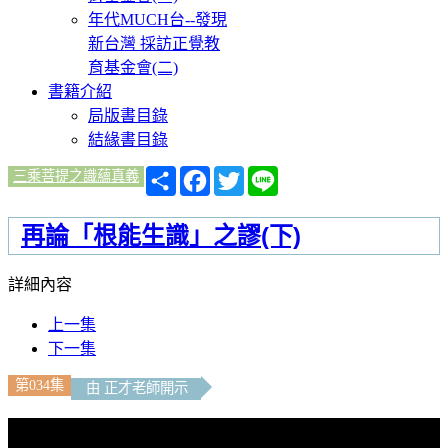
年代MUCH台--發現
新台灣 採訪正覺教
育基金會(二)
書籍介紹
局版書目錄
結緣書目錄
分
Facebook
Twitter
Line
三乘菩提之識蘊真義
享
再論「根能生識」之謬(下)
詳細內容
上一集
下一集
第034集
由 正才老師開示