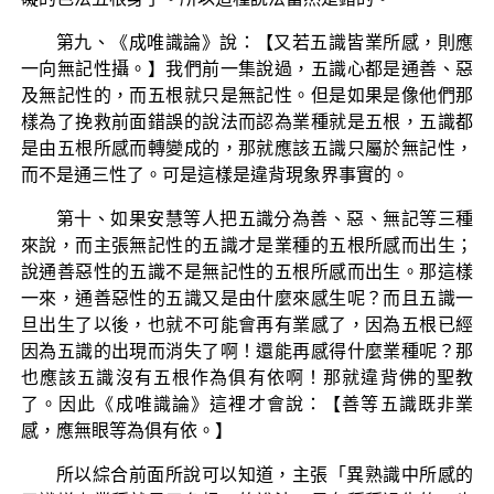
第九、《成唯識論》說：【又若五識皆業所感，則應
一向無記性攝。】我們前一集說過，五識心都是通善、惡
及無記性的，而五根就只是無記性。但是如果是像他們那
樣為了挽救前面錯誤的說法而認為業種就是五根，五識都
是由五根所感而轉變成的，那就應該五識只屬於無記性，
而不是通三性了。可是這樣是違背現象界事實的。
第十、如果安慧等人把五識分為善、惡、無記等三種
來說，而主張無記性的五識才是業種的五根所感而出生；
說通善惡性的五識不是無記性的五根所感而出生。那這樣
一來，通善惡性的五識又是由什麼來感生呢？而且五識一
旦出生了以後，也就不可能會再有業感了，因為五根已經
因為五識的出現而消失了啊！還能再感得什麼業種呢？那
也應該五識沒有五根作為俱有依啊！那就違背佛的聖教
了。因此《成唯識論》這裡才會說：【善等五識既非業
感，應無眼等為俱有依。】
所以綜合前面所說可以知道，主張「異熟識中所感的