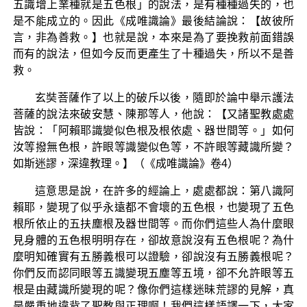
五識增上業種就是五色根」的說法，是有種種過失的，也
是不能成立的。因此《成唯識論》最後結論說：【故彼所
言，非為善救。】也就是說，本來是為了要挽救前面錯誤
而有的說法，但如今反而更產生了十種過失，所以不是善
救。
玄奘菩薩作了以上的破斥以後，隨即於論中舉示護法
菩薩的說法來破安慧、陳那等人，他說：【又諸聖教處處
皆說：「阿賴耶識變似色根及根依處、器世間等。」如何
汝等撥無色根，許眼等識變似色等，不許眼等藏識所變？
如斯迷謬，深違教理。】（《成唯識論》卷4）
這意思是說，在許多的經論上，處處都說：第八識阿
賴耶，變現了似乎永遠都不會壞的五色根，也變現了五色
根所依止的五扶塵根及器世間等。而你們這些人為什麼眼
見身體的五色根明明存在，卻故意說沒有五色根呢？為什
麼明知確實有五勝義根可以證驗，卻說沒有五勝義根呢？
你們反而認同眼等五識變現五塵等五境，卻不允許眼等五
根是由藏識所變現的呢？像你們這樣迷昧荒謬的見解，真
是嚴重地違背了聖教與正理啊！我們這樣語譯一下，大家