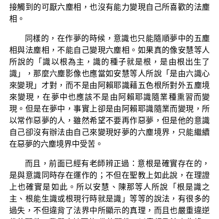
接觸到的可厭六塵相，也沒有能力變現自己所喜歡的法塵
相。
同樣的，在作夢的時候，意識也只能隨順夢中的五塵
相與法塵相，不能自己變現六塵相。如果真的像安慧等人
所說的「識以根為主，識的種子就是根，是由根出生了
識」，那麼六塵影像也應當如安慧等人所說「是由六識心
來變現」才對，而不是由阿賴耶識藉五色根所對外五塵境
來變現，在夢中也應該不是由阿賴耶識隨業種熏習而變
現。但是在夢中，事實上卻是由阿賴耶識隨業而變現，所
以常作惡夢的人，雖然希望不要再作惡夢，但是他的意識
自己卻沒有辦法由自己來變現好夢的六塵境界，只能繼續
在惡夢的六塵境界中受苦。
而且，前面已經有老師辨正過：意根是確實存在的，
是與意識同時存在運作的；不但在聖教上如此說，在理證
上也確實是如此。所以安慧、陳那等人所說「根是識之
主、根能生識或根現行時就是識」等等的說法，有很多的
過失，不但違背了法界中所顯示的真理，而且也嚴重違逆