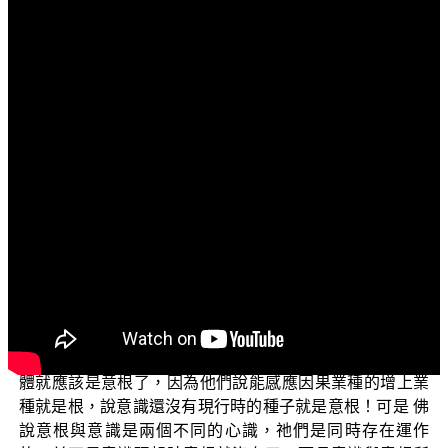
文字內容
各位菩薩：阿彌陀佛！
歡迎各位菩薩繼續收看「三乘菩提之識蘊真義」。這
一集我們繼續討論，古時候安慧及陳那等人所主張「根能
生識」的錯誤。
上一集說到《成唯識論》卷4裡面，有人為了挽救自己
原來錯誤的說法，而主張「異熟識中能感五識增上業種，
名五色根，非作因緣生五識種」等等，然而像這樣的主張
更會產生十種的過失。我們已經講了前五個。
接下來，第六個過失是說，如果能感應五識業種就是
五根的話，那麼同樣的道理，能感應意識所造善惡業的主
體就應該是意根了，因為他們說能感應因果業種的增上業
種就是根，說意識還沒有現行時的種子就是意根！可是 佛
說意根與意識是兩個不同的心識，祂們是同時存在運作