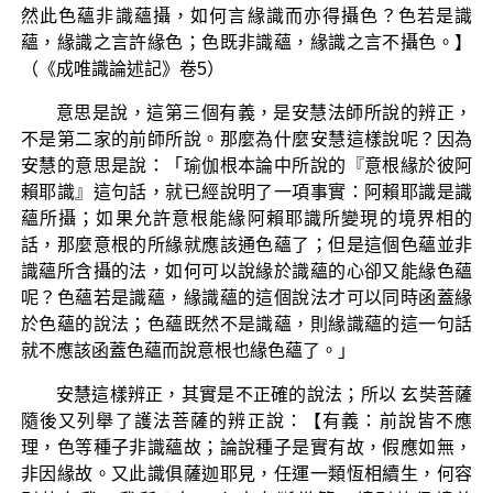
然此色蘊非識蘊攝，如何言緣識而亦得攝色？色若是識
蘊，緣識之言許緣色；色既非識蘊，緣識之言不攝色。】
（《成唯識論述記》卷5）
意思是說，這第三個有義，是安慧法師所說的辨正，
不是第二家的前師所說。那麼為什麼安慧這樣說呢？因為
安慧的意思是說：「瑜伽根本論中所說的『意根緣於彼阿
賴耶識』這句話，就已經說明了一項事實：阿賴耶識是識
蘊所攝；如果允許意根能緣阿賴耶識所變現的境界相的
話，那麼意根的所緣就應該通色蘊了；但是這個色蘊並非
識蘊所含攝的法，如何可以說緣於識蘊的心卻又能緣色蘊
呢？色蘊若是識蘊，緣識蘊的這個說法才可以同時函蓋緣
於色蘊的說法；色蘊既然不是識蘊，則緣識蘊的這一句話
就不應該函蓋色蘊而說意根也緣色蘊了。」
安慧這樣辨正，其實是不正確的說法；所以 玄奘菩薩
隨後又列舉了護法菩薩的辨正說：【有義：前說皆不應
理，色等種子非識蘊故；論說種子是實有故，假應如無，
非因緣故。又此識俱薩迦耶見，任運一類恆相續生，何容