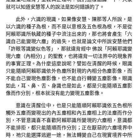
就可以知道安慧等人的說法是如何錯誤的了。
此外，六識的現識，如果像安慧、陳那等人所說，是
以六識的種子為根，而不是以意根及五色根為根，不是從
阿賴耶識所執藏的種子中流注出來的，那也將會產生「六
識自己能變現六塵」的過失，也就是論文中所說安慧他們
「許眼等識變似色等」，那就違背經中 佛說「阿賴耶識變
現六塵（內相分) 」的聖教，也將違背一切法界中的現象界
的事實正理。為什麼這麼說呢？譬如在清醒的時候，眼識
只能隨順阿賴耶識依外色塵所對現的內相分色塵影像，而
不能自己變現色塵影像，也不能自行轉變五塵影像。眼識
如此，耳、鼻、舌、身識也是如此，都是只能隨順五塵影
像而作分別，根本就沒有能力變現五塵影像。
意識在清醒位中，也是只能隨順阿賴耶識依五色根所
觸外五塵而變現出的內五塵相和內五塵相上的法塵而作分
別，不管意識喜不喜歡阿賴耶識所變現的六塵相，意識都
不能排拒，都只能隨順而作分別；正在厭惡的六塵境界中
時，祂只能選擇逃避一途，無法轉變自己在現實境界中所