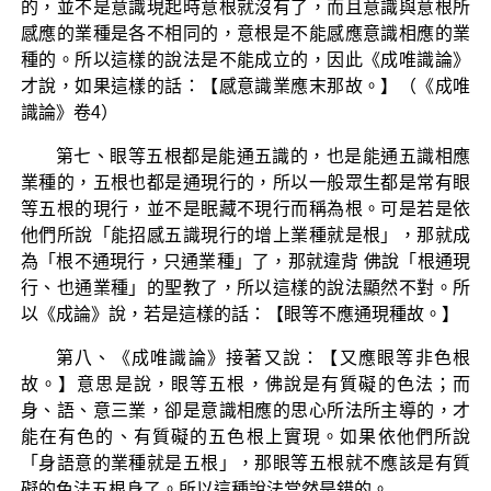
的，並不是意識現起時意根就沒有了，而且意識與意根所
感應的業種是各不相同的，意根是不能感應意識相應的業
種的。所以這樣的說法是不能成立的，因此《成唯識論》
才說，如果這樣的話：【感意識業應末那故。】（《成唯
識論》卷4）
第七、眼等五根都是能通五識的，也是能通五識相應
業種的，五根也都是通現行的，所以一般眾生都是常有眼
等五根的現行，並不是眠藏不現行而稱為根。可是若是依
他們所說「能招感五識現行的增上業種就是根」，那就成
為「根不通現行，只通業種」了，那就違背 佛說「根通現
行、也通業種」的聖教了，所以這樣的說法顯然不對。所
以《成論》說，若是這樣的話：【眼等不應通現種故。】
第八、《成唯識論》接著又說：【又應眼等非色根
故。】意思是說，眼等五根，佛說是有質礙的色法；而
身、語、意三業，卻是意識相應的思心所法所主導的，才
能在有色的、有質礙的五色根上實現。如果依他們所說
「身語意的業種就是五根」，那眼等五根就不應該是有質
礙的色法五根身了。所以這種說法當然是錯的。