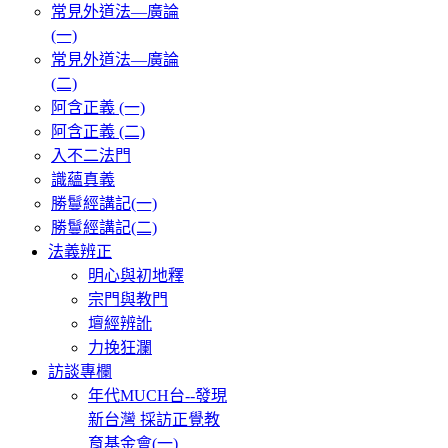
常見外道法—廣論
(一)
常見外道法—廣論
(二)
阿含正義 (一)
阿含正義 (二)
入不二法門
識蘊真義
勝鬘經講記(一)
勝鬘經講記(二)
法義辨正
明心與初地釋
宗門與教門
壇經辨訛
力挽狂瀾
訪談專欄
年代MUCH台--發現
新台灣 採訪正覺教
育基金會(一)