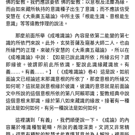
佛的聖教。我們應該要依 佛的聖教：以意根及法塵為緣，
而由如來藏所執持的意識種子出生了意識；而不應該信受
安慧在《大乘廣五蘊論》中所主張「根能生識、意根能生
意識」等等違教悖理的說法。
那麼前面所舉《成唯識論》內容是依第二能變的第七
識的所依門來說。此外，玄奘菩薩及窺基大師二人，也由
所緣門的正理，來破斥安慧的《大乘廣五蘊論》，所以在
《成唯識論》中說：【如是已說此識所依；所緣云何？謂
即緣彼。彼謂即前此所依識，聖說此識緣藏識故。有
義……。有義……。】（《成唯識論》卷4）這是說，如前
面論文已經論述末那識意根的所依了，那麼意根的所緣又
如何呢？這就是說意根緣於彼識，彼識的意思就是前面論
文中所說的這個意根所依的第八阿賴耶識；聖教經典中說
這個意根末那識，緣於第八如來藏識的緣故。接著有一種
說法是如何如何，有另一種說法是如何如何。
這裡講到「有義」，我們順便說一下。《成論》的內
容屬於唯識種智範疇，所說的義理深奧，文詞又非常精
簡，得要有種智的智慧才能真懂其意並為人解說，裡面所