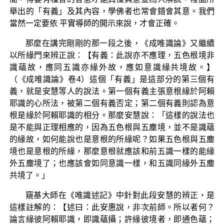
舉出的「有義」及其內容，學佛者也常會錯會其意。我們
當然一定要依 平實導師的開示來說，才會正確。
那麼在講完剛剛的那一段之後，《成唯識論》又繼續
以所緣門來辨正說：【有義：此說亦不應理，五色根境非
識蘊故，應同五識亦緣外故，應如意識緣共境故。】
（《成唯識論》卷4）這個「有義」是這部分的第三個有
義，就是安慧等人的說法。第一個有義主張意根緣於阿賴
耶識的心所法，被第二個有義否定；第二個有義則認為意
根是緣於阿賴耶識的相分。那麼安慧說：「這樣的說法也
是不能與正理相應的，因為五色根與五塵境，並不是識蘊
的緣故，如何能說也是意根的所緣呢？如果五色根與五塵
境也是意根的所緣，那麼意根就應該和前五識一樣的能緣
外五塵境了；也應該會如同意識一樣，和五識同緣外五塵
共境了。」
窺基大師在《唯識述記》中針對此段安慧的辨正，是
這樣註解的：【述曰：此安惠說，非次前師。所以者何？
論言緣彼阿賴耶識，即識蘊攝；許緣彼境者，即通色蘊；