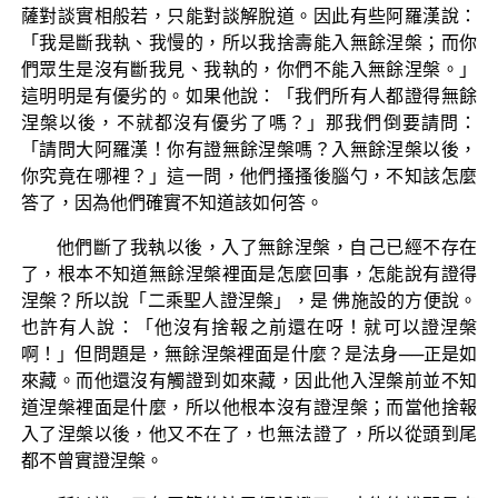
薩對談實相般若，只能對談解脫道。因此有些阿羅漢說：
「我是斷我執、我慢的，所以我捨壽能入無餘涅槃；而你
們眾生是沒有斷我見、我執的，你們不能入無餘涅槃。」
這明明是有優劣的。如果他說：「我們所有人都證得無餘
涅槃以後，不就都沒有優劣了嗎？」那我們倒要請問：
「請問大阿羅漢！你有證無餘涅槃嗎？入無餘涅槃以後，
你究竟在哪裡？」這一問，他們搔搔後腦勺，不知該怎麼
答了，因為他們確實不知道該如何答。
他們斷了我執以後，入了無餘涅槃，自己已經不存在
了，根本不知道無餘涅槃裡面是怎麼回事，怎能說有證得
涅槃？所以說「二乘聖人證涅槃」，是 佛施設的方便說。
也許有人說：「他沒有捨報之前還在呀！就可以證涅槃
啊！」但問題是，無餘涅槃裡面是什麼？是法身──正是如
來藏。而他還沒有觸證到如來藏，因此他入涅槃前並不知
道涅槃裡面是什麼，所以他根本沒有證涅槃；而當他捨報
入了涅槃以後，他又不在了，也無法證了，所以從頭到尾
都不曾實證涅槃。