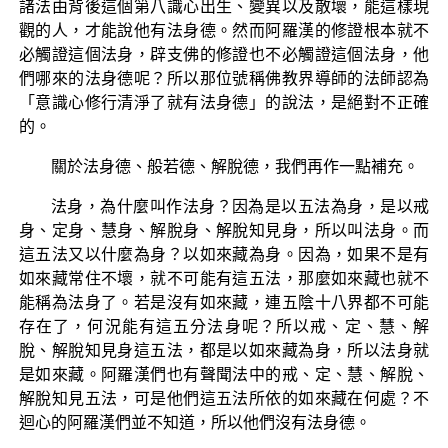
諸法由背後這個第八識心出生、變異以及散壞，能這樣現
觀的人，才能說他有法身德。然而阿羅漢的修證根本就不
必觸證這個法身，辟支佛的修證也不必觸證這個法身，他
們哪來的法身德呢？所以那位號稱佛教界導師的法師認為
「意識心修行清淨了就有法身德」的說法，是絕對不正確
的。
關於法身德、般若德、解脫德，我們再作一點補充。
法身，為什麼叫作法身？因為是以五法為身，是以戒
身、定身、慧身、解脫身、解脫知見身，所以叫法身。而
這五法又以什麼為身？以如來藏為身。因為，如果不是有
如來藏常住不壞，就不可能有這五法，那麼如來藏也就不
能稱為法身了。若是沒有如來藏，連五陰十八界都不可能
存在了，何況能有這五分法身呢？所以戒、定、慧、解
脫、解脫知見身這五法，都是以如來藏為身，所以法身就
是如來藏。阿羅漢們也有聲聞法中的戒、定、慧、解脫、
解脫知見五法，可是他們這五法所依的如來藏在何處？不
迴心的阿羅漢們並不知道，所以他們沒有法身德。