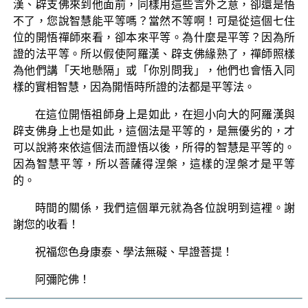
漢、辟支佛來到他面前，同樣用這些言外之意，卻還是悟
不了，您說智慧能平等嗎？當然不等啊！可是從這個七住
位的開悟禪師來看，卻本來平等。為什麼是平等？因為所
證的法平等。所以假使阿羅漢、辟支佛緣熟了，禪師照樣
為他們講「天地懸隔」或「你別問我」，他們也會悟入同
樣的實相智慧，因為開悟時所證的法都是平等法。
在這位開悟祖師身上是如此，在迴小向大的阿羅漢與
辟支佛身上也是如此，這個法是平等的，是無優劣的，才
可以說將來依這個法而證悟以後，所得的智慧是平等的。
因為智慧平等，所以菩薩得涅槃，這樣的涅槃才是平等
的。
時間的關係，我們這個單元就為各位說明到這裡。謝
謝您的收看！
祝福您色身康泰、學法無礙、早證菩提！
阿彌陀佛！