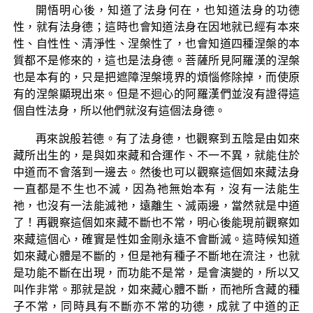
開悟明心後，知道了法身何在，也知道法身的功德
性，就有法身德；這時也會知道法身在因地就已經有本來
性、自性性、清淨性、涅槃性了，也會知道四種涅槃的本
質都不是修來的，這也是法身德。菩薩所見阿羅漢的涅槃
也是本有的，只是把遮障涅槃境界的煩惱修除掉，而使原
有的涅槃顯現出來。但是不迴心的阿羅漢們並沒有證得這
個自性法身，所以他們就沒有這個法身德。
再來說般若德。有了法身德，也觀察到五陰是由如來
藏所出生的，是與如來藏和合運作、不一不異，就能住於
中道而不會落到一邊去。然後也可以觀察這個如來藏法身
一直都是不生也不滅，因為祂無始本有，沒有一法能生
祂，也沒有一法能滅祂，遠離生、滅兩邊，當然就是中道
了！再觀察這個如來藏不斷也不常，明心後能現前觀察如
來藏這個心，確實是性如金剛永遠不會斷滅。這時候知道
如來藏心體是不斷的，但是祂有種子不斷地在流注，也就
是功能不斷在出現，而功能不是常，是會演變的，所以又
叫作非常。那就是說，如來藏心體不斷，而祂所含藏的種
子不常，同時具有不斷亦不常的功德，成就了中道的正