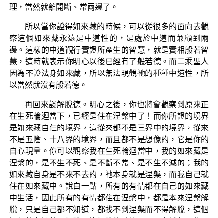
理，當然就離開斷、常兩邊了。
所以當你證得如來藏的時候，可以從很多的面向去觀
察這個如來藏永遠是中道性的，是處於中道而兼顧到兩
邊。這樣的中道觀行實證所產生的智慧，就是實相般若智
慧，這時就表示你明心以後已經有了般若德。而二乘聖人
因為不證法身如來藏，所以無法現觀祂的種種中道性，所
以當然就沒有般若德。
再回來談解脫德。明心之後，你也將會觀察到原來正
在生死輪迴當下，已經是住在涅槃中了！而你所證的境界
是如來藏自住的境界，這從來都不是三界中的境界，從來
不是五陰、十八界的境界，而且都不是想像的，它是你的
自心現量。你可以觀察我在生死輪迴當中，我的如來藏是
涅槃的，是不生不死、是不斷不常、是不生不滅的；我的
如來藏自身是不來不去的，祂本身就是涅槃，而我自己就
住在如來藏中。說白一點，所有的有情都在自己的如來藏
中生活，因此所有的有情都住在涅槃中，都是本來涅槃解
脫，只是自己都不知道，都找不到涅槃而不得解脫，這個