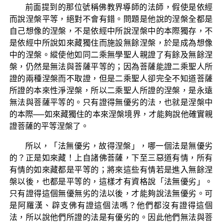
前面提到的那位號稱佛教界導師的法師，假使是依經
而說涅槃平等，絕對不會有錯。問題是他說的涅槃全都是
自己想像的涅槃，不是依經中所說涅槃中的本際獨存，不
是依經中所說如來藏獨住而施設無餘涅槃，於是成為想像
中的涅槃。縱使他如同二乘無學聖人親證了有餘及無餘涅
槃，仍然是無法與菩薩平等的；因為菩薩能證二乘聖人所
證的兩種涅槃而不取證，但是二乘聖人卻完全不知道菩薩
所證的本來性淨涅槃，所以二乘聖人所證的涅槃，是永遠
無法與菩薩平等的。只有證得無優劣的法，也就是涅槃中
的本際──如來藏獨住的本來涅槃境界，才能夠說他確實親
證菩薩的平等涅槃了。
所以，「法無優劣，故得涅槃」，哪一個法是無優劣
的？正是如來藏！上自諸佛菩薩，下至三惡道有情，所有
有情的如來藏都是平等的；將來這些有情若是進入無餘涅
槃以後，也都是平等的，這樣才有資格說「法無優劣」。
只有證得這個無優無劣的法以後，才能夠說法無優劣。可
是阿羅漢、辟支佛有證這個法嗎？他們都沒有證得這個
法，所以說他們所證的法是有優劣的。因此他們無法與菩