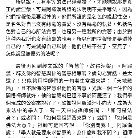
所以說，只有平等的法已經親證了，才能夠說那是真
正的證涅槃。可是阿羅漢所證的法明明不是平等法，因為
他們捨報後是要滅掉的，他們所證的是名色的緣起性空，
是名色對自己沒有絲毫的貪愛、沒有絲毫的執著，包括名
色對自己的心所法貪著，也是另一種我所的貪著；由於對
這種內我所也沒有絲毫的執著，所以他們捨報後是要滅掉
自己的。可是滅掉自己以後，他們已經不在了、空無了，
怎能說是無優劣的法呢？
最後再回到經文說的「智慧等，故得涅槃」。阿羅
漢、辟支佛的智慧與佛的智慧相等嗎？說句老實話，差太
遠了！只能夠用禪師們的一句老生常譚來講：「天地懸
隔」。且不說佛的智慧跟他們的智慧，光說一個七住位的
開悟禪師就好，他的智慧就已經不等於阿羅漢了。我們舉
個現成的公案來說好了，譬如說阿羅漢迴小向大，成為大
乘法中的學人了，有一天來向禪師請問：「如何是法
身？」或者問：「如何是祖師西來意？」或問：「如何是
佛法大意？」祖師可能回答說：「你別問我！」阿羅漢
說：「學人就是要來求智慧的，為什麼叫我不問？」祖師