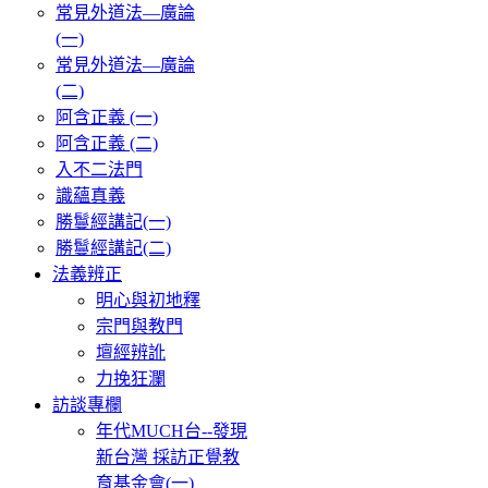
常見外道法—廣論
(一)
常見外道法—廣論
(二)
阿含正義 (一)
阿含正義 (二)
入不二法門
識蘊真義
勝鬘經講記(一)
勝鬘經講記(二)
法義辨正
明心與初地釋
宗門與教門
壇經辨訛
力挽狂瀾
訪談專欄
年代MUCH台--發現
新台灣 採訪正覺教
育基金會(一)