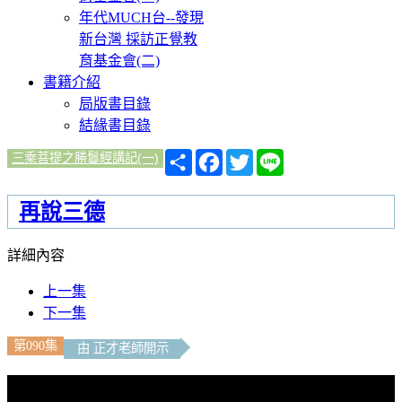
年代MUCH台--發現
新台灣 採訪正覺教
育基金會(二)
書籍介紹
局版書目錄
結緣書目錄
分
Facebook
Twitter
Line
三乘菩提之勝鬘經講記(一)
享
再說三德
詳細內容
上一集
下一集
第090集
由 正才老師開示