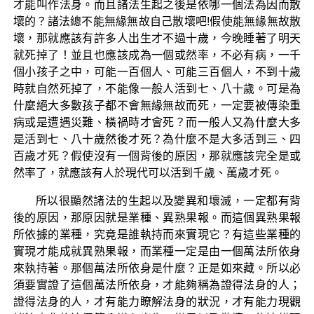
才能叫作法身。而且諸法生起之後是依哪一個法為因而散
壞的？諸法總不能無緣無故自己散壞吧!假使能無緣無故散
壞，那就應該有許多人出生才不過十歲，今晚睡著了明天
就死掉了！並且也應該成為一個或然率，不必有病，一千
個小孩子之中，可能一百個人、可能三百個人，不到十歲
時就自然死掉了，不能像一般人活到七、八十歲。可是為
什麼絕大多數孩子都不會無緣無故而死，一定要被傳染重
病或是遭遇災難、橫禍時才會死？而一般人又為什麼大多
是活到七、八十歲然後才死？為什麼不是大多活到三、四
百歲才死？假使沒有一個背後的原因，那就應該完全是或
然率了，就應該有人於現代可以活到千歲、萬歲才死。
所以很顯然諸法的生起以及變異和壞滅，一定都有背
後的原因，那原因就是業種、異熟果報。而這個異熟果報
所依據的業種，究竟是誰執持而來實現它？有這些業種的
實現才能成就異熟果報，而業種一定是由一個萬法所依身
來執持著。那個萬法所依身是什麼？正是如來藏。所以必
須要實證了這個萬法所依身，才能夠稱為證得法身的人；
證得法身的人，才有能力瞭解法身的狀況，才有能力現觀