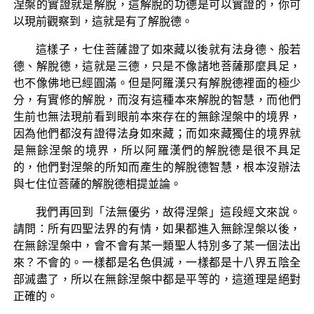
涅槃的實證就是解脫，這解脫的功德是可以實證的，你可
以現前觀察到，這就是有了解脫德。
這樣子，七住菩薩證了如來藏以後就有法身德、般若
德、解脫德，這就是三德，只是不像諸地菩薩那麼具足，
也不像佛地已經圓滿。但是阿羅漢只有解脫德裡面的極少
分，有實修的解脫，而沒有這種本來解脫的智慧，而他們
生前也無法現前看到眼前本來存在的無餘涅槃中的境界，
因為他們都沒有證得法身如來藏；而如來藏獨住的境界就
是無餘涅槃的境界，所以阿羅漢們的解脫德是很不具足
的，他們對涅槃的所知而產生的解脫德智慧，根本沒辦法
與七住位菩薩的解脫德相提並論。
我們再回到「法無優劣，故得涅槃」這段經文來說。
請問：所有四聖法界的有情，如果都進入無餘涅槃以後，
在無餘涅槃中，會不會有某一類聖人特別多了某一個法出
來？不會的。一樣都是名色俱滅，一樣都是十八界五陰全
部滅盡了，所以在無餘涅槃中都是平等的，這道理是絕對
正確的。