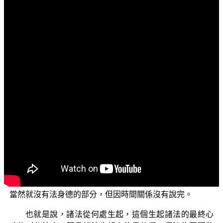
文字內容
各位菩薩：阿彌陀佛！
歡迎各位菩薩繼續收看「三乘菩提之勝鬘經講記」。
我們這一次的內容主要是依據 平實導師所寫的《勝鬘經講
記》來作說明，此外還辨正了某位號稱佛教界導師的法師
的錯誤說法。
上一集我們講到《勝鬘經》這三句經文：【智慧等，
故得涅槃；解脫等，故得涅槃；清淨等，故得涅槃；】
（《勝鬘獅子吼一乘大方便方廣經》）並且辨正那位號稱
導師的法師認為「實證解脫道的智慧，就是般若德」，認
為「二乘聖人也有法身德」等等的錯誤說法，因此而略說
了三德。最後講到二乘聖人沒有證得萬法所依身如來藏，
當然就沒有法身德的部分，但因時間關係沒有說完。
也就是說，諸法從何處生起，這個生起諸法的最終心