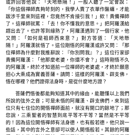
或許回答他說：「天地懸隔！」一般人聽了一定會說：
「你這個禪師真夠苛刻的，我學人賣了衣單作盤纏，才能
跋涉千里來到這裡，您竟然不肯接引我！」欸！責備禪師
了。這禪師就罵：「去！你不懂我的意思。」把阿羅漢給
趕出去了。也許等到緣熟了，阿羅漢遇到了一個行家，他
又問：「如何是祖師西來意？」對方答道：「天地懸
隔！」阿羅漢就悟了。這位剛悟的阿羅漢或許又問：「那
位禪師為什麼對我推辭說：『你別問我』？」這位行家卻
責備阿羅漢：「他那麼老婆，你還不會？」這時剛悟不久
的阿羅漢，終於才知道前一位禪師的老婆處，才終於願意
迴心大乘成為實義菩薩。請問：這樣的阿羅漢、辟支佛，
悟在哪裡？他們證得法身時，是從什麼地方證？
菩薩們悟後都能夠知道其中的緣由，能聽懂以上我們
所說的弦外之音；可是未悟的阿羅漢、辟支佛們，來到這
位只有七住位的開悟禪師面前，就沒有開口的餘地了；那
您說，三乘聖者的智慧到底平等不平等？當然是不平等
的！因為這位開悟禪師有法身德，也有般若德，他只說一
些話，其中的言外之意卻可以使人開悟般若。其餘的阿羅