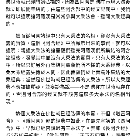
佛世時就已經開始弘揚的。因為四阿含是 佛在示現入滅後
就立即展開集結的；由這些阿含部中的經文記載中，我們
就可以證明諸阿羅漢是常常參與大乘法會、聽聞大乘經典
的。
然而從阿含諸經中只有大乘法的名相，卻沒有大乘法
義的實質，這個《阿含經》中所顯示出來的事實，就可以
證明：親證大乘法的諸菩薩們聽完阿羅漢們所集結的阿含
諸經後，發覺其中並沒有大乘法的實質，只有大乘法的名
相，所以只好另外再集結阿羅漢們所不懂的大乘經典，以
免大乘經義失傳於人間，因此菩薩們於七葉窟外集結的大
乘經典；當然是佛世時就已經弘傳的大乘法。所以大乘經
典不應該被質疑，並妄謗為說——不是 佛陀在世時就存在
的，否則阿含部的經文就不該有這麼多大乘法的名相出
現。
這個大乘法在佛世就已經弘傳的事實，不但《增壹阿
含》、《雜阿含》部的經典中如此，在最先宣講的《長阿
含》中，早就已經曾說過有三乘法了。譬如《長阿含經》
卷3有如是記載：【佛告阿難：「天下有四種人，應得起