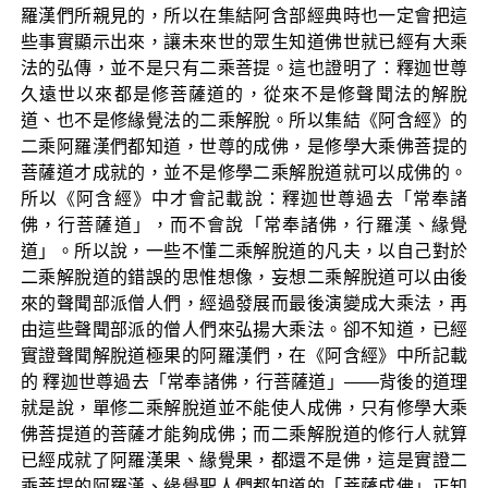
羅漢們所親見的，所以在集結阿含部經典時也一定會把這
些事實顯示出來，讓未來世的眾生知道佛世就已經有大乘
法的弘傳，並不是只有二乘菩提。這也證明了：釋迦世尊
久遠世以來都是修菩薩道的，從來不是修聲聞法的解脫
道、也不是修緣覺法的二乘解脫。所以集結《阿含經》的
二乘阿羅漢們都知道，世尊的成佛，是修學大乘佛菩提的
菩薩道才成就的，並不是修學二乘解脫道就可以成佛的。
所以《阿含經》中才會記載說：釋迦世尊過去「常奉諸
佛，行菩薩道」，而不會說「常奉諸佛，行羅漢、緣覺
道」。所以說，一些不懂二乘解脫道的凡夫，以自己對於
二乘解脫道的錯誤的思惟想像，妄想二乘解脫道可以由後
來的聲聞部派僧人們，經過發展而最後演變成大乘法，再
由這些聲聞部派的僧人們來弘揚大乘法。卻不知道，已經
實證聲聞解脫道極果的阿羅漢們，在《阿含經》中所記載
的 釋迦世尊過去「常奉諸佛，行菩薩道」——背後的道理
就是說，單修二乘解脫道並不能使人成佛，只有修學大乘
佛菩提道的菩薩才能夠成佛；而二乘解脫道的修行人就算
已經成就了阿羅漢果、緣覺果，都還不是佛，這是實證二
乘菩提的阿羅漢、緣覺聖人們都知道的「菩薩成佛」正知