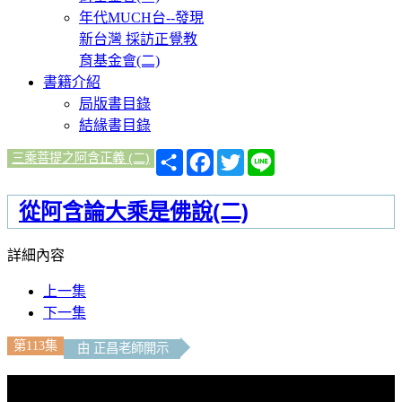
年代MUCH台--發現
新台灣 採訪正覺教
育基金會(二)
書籍介紹
局版書目錄
結緣書目錄
分
Facebook
Twitter
Line
三乘菩提之阿含正義 (二)
享
從阿含論大乘是佛說(二)
詳細內容
上一集
下一集
第113集
由 正昌老師開示