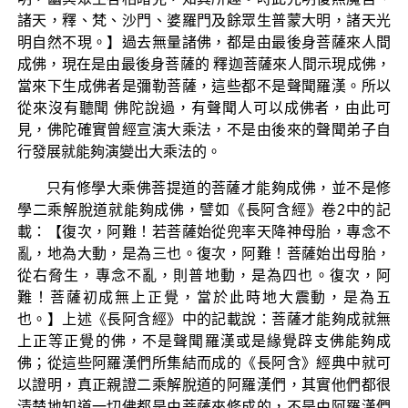
諸天，釋、梵、沙門、婆羅門及餘眾生普蒙大明，諸天光
明自然不現。】過去無量諸佛，都是由最後身菩薩來人間
成佛，現在是由最後身菩薩的 釋迦菩薩來人間示現成佛，
當來下生成佛者是彌勒菩薩，這些都不是聲聞羅漢。所以
從來沒有聽聞 佛陀說過，有聲聞人可以成佛者，由此可
見，佛陀確實曾經宣演大乘法，不是由後來的聲聞弟子自
行發展就能夠演變出大乘法的。
只有修學大乘佛菩提道的菩薩才能夠成佛，並不是修
學二乘解脫道就能夠成佛，譬如《長阿含經》卷2中的記
載：【復次，阿難！若菩薩始從兜率天降神母胎，專念不
亂，地為大動，是為三也。復次，阿難！菩薩始出母胎，
從右脅生，專念不亂，則普地動，是為四也。復次，阿
難！菩薩初成無上正覺，當於此時地大震動，是為五
也。】上述《長阿含經》中的記載說：菩薩才能夠成就無
上正等正覺的佛，不是聲聞羅漢或是緣覺辟支佛能夠成
佛；從這些阿羅漢們所集結而成的《長阿含》經典中就可
以證明，真正親證二乘解脫道的阿羅漢們，其實他們都很
清楚地知道一切佛都是由菩薩來修成的，不是由阿羅漢們