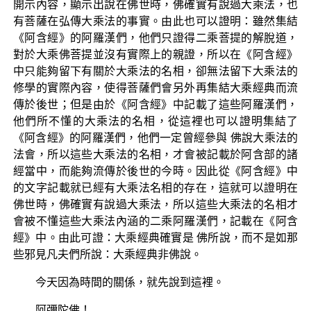
開示內容，顯示出說在佛世時，佛確實有說過大乘法，也
有菩薩在弘傳大乘法的事實。由此也可以證明：雖然集結
《阿含經》的阿羅漢們，他們只證得二乘菩提的解脫道，
對於大乘佛菩提並沒有實際上的親證，所以在《阿含經》
中只能夠留下有關於大乘法的名相，卻無法留下大乘法的
修學的實際內容，使得菩薩們會另外再集結大乘經典而流
傳於後世；但是由於《阿含經》中記載了這些阿羅漢們，
他們所不懂的大乘法的名相，從這裡也可以證明集結了
《阿含經》的阿羅漢們，他們一定曾經參與 佛說大乘法的
法會，所以這些大乘法的名相，才會被記載於阿含部的諸
經當中，而能夠流傳於後世的今時。因此從《阿含經》中
的文字記載就已經有大乘法名相的存在，這就可以證明在
佛世時，佛確實有說過大乘法，所以這些大乘法的名相才
會被不懂這些大乘法內涵的二乘阿羅漢們，記載在《阿含
經》中。由此可證：大乘經典確實是 佛所說，而不是如那
些邪見凡夫們所說：大乘經典非佛說。
今天因為時間的關係，就先說到這裡。
阿彌陀佛！