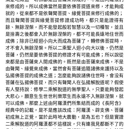
來修成的。所以成佛當然是要依佛菩提道來修，才能夠成
就的，從來都不是依聲聞菩提、緣覺菩提來修行成佛的；
而且聲聞菩提與緣覺菩提修證成功時，都只是能證得有
餘、無餘涅槃，而不能發起般若智慧以及一切種智，並且
是捨壽之後都會入於無餘涅槃的，都不可能長遠地住世而
成佛；除非已經迴小向大而成為菩薩了，轉修佛菩提時，
才不會入無餘涅槃。所以二乘聖人迴小向大以後，仍然是
菩薩，仍然是要依佛菩提的修證才有可能成佛；所以說從
來都是由菩薩來人間成佛的。既然是由菩薩來成佛，不是
由聲聞、緣覺來成佛，當然會有菩薩追隨諸佛來護持以及
弘揚佛菩提的成佛之道；怎麼能夠說諸佛住世時，會没有
菩薩在弘揚佛菩提，而只有聲聞人在弘揚解脫道呢？假使
有人堅持說：修學二乘解脫道的無學聖人，只要能夠發起
大悲心，願意生生世世利樂眾生而永遠不入無餘涅槃，就
可以成佛。那麼上述由阿羅漢們所集結而成的《長阿含》
經典中的記載，是不是應該改成：阿羅漢、辟支佛、菩薩
初成無上正覺，當於此時地大震動，是為五也？但是實證
二乘解脫道的阿羅漢都不這樣說，只有連我見都斷不了的