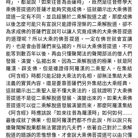
時」，都是說「如來往昔為菩薩時」，既然是往昔修學大
乘佛菩提道的菩薩才能夠究竟成佛，這就顯示出大乘佛菩
提道一定有不同、並且超勝於二乘解脫道之處，那麼成佛
以後怎麼可能只有宣說只能證得涅槃的二乘解脫道，卻不
為求成佛的菩薩們宣說可以讓人究竟成佛的大乘佛菩提道
的道理呢？所以大乘的佛菩提道，一定在佛世就會宣講
的，也是會由菩薩們來弘揚的。所以大乘佛菩提道，不可
能等到數百年以後，再由只懂聲聞法的聲聞部派的僧人們
發展、演變、弘揚出來。因為二乘解脫道的極果，就是阿
羅漢、辟支佛，但是連證得阿羅漢的二乘聖人，在集結
《阿含經》時都只能記錄大乘法的名相，卻無法集結大乘
法義的實質內容，還是要靠菩薩們另外集結出大乘經典，
這就顯示出二乘聖人是不懂大乘法的，這就證明了大乘佛
菩提道不是從二乘解脫道發展、演變出來的。如果大乘佛
菩提道可以從二乘解脫道發展演變而來，那麼阿羅漢集結
《阿含經》時應該說「如來往昔為羅漢時」如何如何……
最後成就了佛果，但是阿羅漢們都不作此說，所以說只有
連聲聞解脫果都無法實證的凡夫們，依著自己對於二乘解
脫道的錯誤的思惟想像，才會說大乘佛菩提道可以由只懂