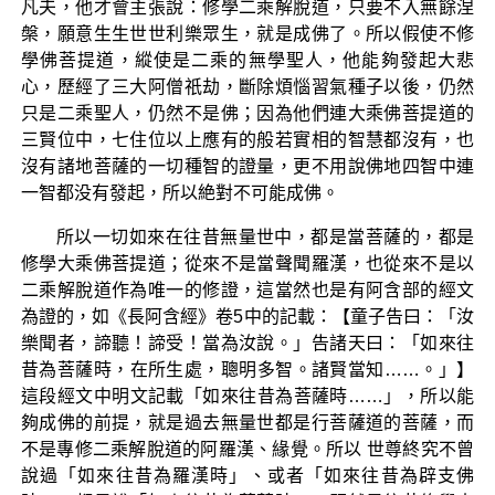
凡夫，他才會主張說：修學二乘解脫道，只要不入無餘涅
槃，願意生生世世利樂眾生，就是成佛了。所以假使不修
學佛菩提道，縱使是二乘的無學聖人，他能夠發起大悲
心，歷經了三大阿僧祇劫，斷除煩惱習氣種子以後，仍然
只是二乘聖人，仍然不是佛；因為他們連大乘佛菩提道的
三賢位中，七住位以上應有的般若實相的智慧都沒有，也
沒有諸地菩薩的一切種智的證量，更不用說佛地四智中連
一智都没有發起，所以絶對不可能成佛。
所以一切如來在往昔無量世中，都是當菩薩的，都是
修學大乘佛菩提道；從來不是當聲聞羅漢，也從來不是以
二乘解脫道作為唯一的修證，這當然也是有阿含部的經文
為證的，如《長阿含經》卷5中的記載：【童子告曰：「汝
樂聞者，諦聽！諦受！當為汝說。」告諸天曰：「如來往
昔為菩薩時，在所生處，聰明多智。諸賢當知……。」】
這段經文中明文記載「如來往昔為菩薩時……」，所以能
夠成佛的前提，就是過去無量世都是行菩薩道的菩薩，而
不是專修二乘解脫道的阿羅漢、緣覺。所以 世尊終究不曾
說過「如來往昔為羅漢時」、或者「如來往昔為辟支佛