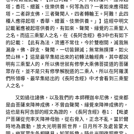
塔；香花、繒蓋、伎樂供養。何等為四？一者如來應得起
塔，二者辟支佛，三者聲聞人，四者轉輪王。阿難！此四
種人應得起塔，香華、繒蓋、伎樂供養。」】這經中明文
記載著應被起塔供養的，有如來、聲聞、緣覺的三乘聖人
之名。而這三乘聖人之名，在《長阿含經》卷3中也有如下
的記載：【此有為法，流遷不常住，今於雙樹間，滅我無
漏身。佛、辟支、聲聞，一切皆歸滅；無常無撰擇，如火
焚山林。】這是最早集結出來的初轉法輪經典，其中都說
明有三乘聖人的，所以佛世就有修學大乘佛菩提道的菩薩
眾存在，並不是只有修學解脫道的二乘人，所以在阿羅漢
們所領導、最早集結出的《長阿含經》中才會看到三乘聖
人之名。
又如過往諸佛，以及我們的 本師釋迦牟尼佛，從來都
是由菩薩來降神成佛，不曾由聲聞、緣覺來降神成佛的，
這也是有阿含部的經文為證的，《長阿含經》卷1：【毗婆
尸菩薩從兜率天降神母胎，從右脅入，正念不亂。當於爾
時地為震動，放大光明普照世界，日月所不及處皆蒙大
明，幽冥眾生各相睹見，知其所趣。時此光明復照魔宮、