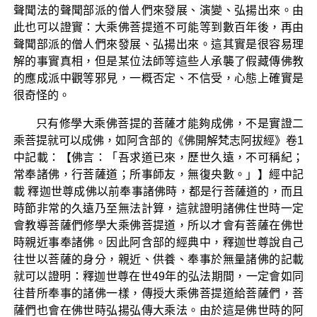
聲聞法的聲聞部派的僧人們來發展、演變、弘揚出來。由
此也可以證實：大乘佛菩提道不可能等到數百年後，再由
聲聞部派的僧人們來發展、弘揚出來。這其實是很容易理
解的事實真相，但是某位法師等這些人承襲了假藏傳佛教
的應成派中觀等邪見，一概否定、不信受，心態上確實是
很奇怪的。
只有修學大乘佛菩提的菩薩才能夠成佛，不是實證二
乘菩提就可以成佛，如阿含部的《佛開解梵志阿拔經》卷1
中記載：【佛言：「吾求道已來，歷世久遠，不可稱紀；
常奉諸佛，行菩薩道；所事師友，無復央數。」】經中記
載 釋迦世尊成佛以前奉事諸佛時，都是行菩薩道的，而且
時節非常的久遠乃至無法計算，這就證明諸佛住世時一定
會教導菩薩們修學大乘佛菩提道，所以才會有菩薩在佛世
時親近事奉諸佛。因此阿含部的經典中，釋迦世尊說自己
往世以菩薩的身分，親近、供養、奉事於無量諸佛的記載
就可以證明：釋迦世尊在世49年的弘法期間，一定會如同
往昔所奉事的諸佛一樣，傳授大乘佛菩提道給菩薩們，菩
薩們也會在佛世時弘揚弘傳大乘法。由於這是佛世時的阿