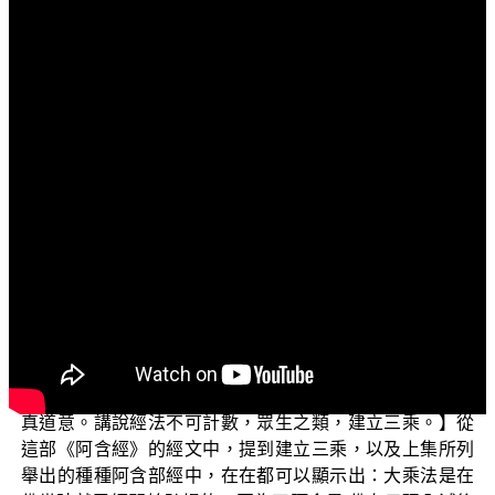
文字內容
各位電視機前的菩薩們：阿彌陀佛！
歡迎收看正覺教團的電視弘法節目，在此先問候大
家：少病少惱否？色身康泰否？道業精進否？
目前正在演述的單元是「三乘菩提之阿含正義──兼論
唯識學的最早根據」，接下來將繼續為大家解說，從阿含
經文中的記載，我們來論大乘佛法是佛說。
阿含部的《新歲經》卷1中記載：【爾時世尊見歲時
到，愍念諸會，在比丘前三自令竟；所立畢訖，五比丘從
座起，建立新歲。適立新歲，一萬比丘得成道跡，八千比
丘得阿羅漢，虛空諸天八萬四千，咸見開化，皆發無上正
真道意。講說經法不可計數，眾生之類，建立三乘。】從
這部《阿含經》的經文中，提到建立三乘，以及上集所列
舉出的種種阿含部經中，在在都可以顯示出：大乘法是在