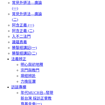
常見外道法—廣論
(一)
常見外道法—廣論
(二)
阿含正義 (一)
阿含正義 (二)
入不二法門
識蘊真義
勝鬘經講記(一)
勝鬘經講記(二)
法義辨正
明心與初地釋
宗門與教門
壇經辨訛
力挽狂瀾
訪談專欄
年代MUCH台--發現
新台灣 採訪正覺教
育基金會(一)