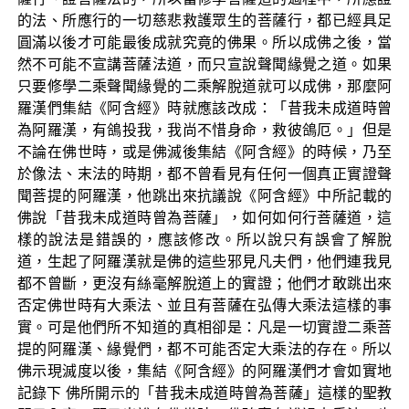
的法、所應行的一切慈悲救護眾生的菩薩行，都已經具足
圓滿以後才可能最後成就究竟的佛果。所以成佛之後，當
然不可能不宣講菩薩法道，而只宣說聲聞緣覺之道。如果
只要修學二乘聲聞緣覺的二乘解脫道就可以成佛，那麼阿
羅漢們集結《阿含經》時就應該改成：「昔我未成道時曾
為阿羅漢，有鴿投我，我尚不惜身命，救彼鴿厄。」但是
不論在佛世時，或是佛滅後集結《阿含經》的時候，乃至
於像法、末法的時期，都不曾看見有任何一個真正實證聲
聞菩提的阿羅漢，他跳出來抗議說《阿含經》中所記載的
佛說「昔我未成道時曾為菩薩」，如何如何行菩薩道，這
樣的說法是錯誤的，應該修改。所以說只有誤會了解脫
道，生起了阿羅漢就是佛的這些邪見凡夫們，他們連我見
都不曾斷，更沒有絲毫解脫道上的實證；他們才敢跳出來
否定佛世時有大乘法、並且有菩薩在弘傳大乘法這樣的事
實。可是他們所不知道的真相卻是：凡是一切實證二乘菩
提的阿羅漢、緣覺們，都不可能否定大乘法的存在。所以
佛示現滅度以後，集結《阿含經》的阿羅漢們才會如實地
記錄下 佛所開示的「昔我未成道時曾為菩薩」這樣的聖教