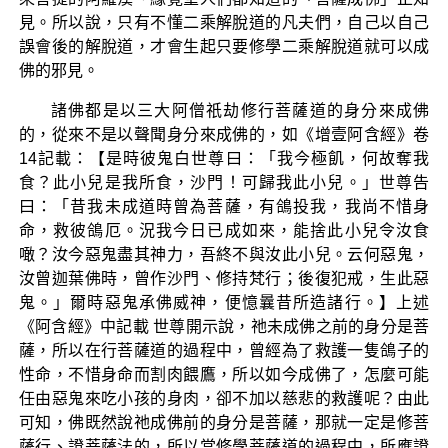
見。所以說，只有不懂二乘解脫道的凡夫們，自己以自己
誤會後的解脫道，才會生起只要修學二乘解脫道就可以成
佛的邪見。
諸佛都是以三大阿僧祇劫修行菩薩道的身分來成佛
的，從來不是以聲聞身分來成佛的，如《增壹阿含經》卷
14記載：【是時彼鬼白世尊曰：「我今極飢，何故奪我
食？此小兒是我所食，沙門！可歸我此小兒。」世尊告
曰：「昔我未成道時曾為菩薩，有鴿投我，我尚不惜身
命，救彼鴿厄。況我今日已成如來，能捨此小兒令汝食
噉？汝今惡鬼盡其神力，吾終不與汝此小兒。云何惡鬼，
汝曾迦葉佛時，曾作沙門、修持梵行；後復犯戒，生此惡
鬼。」爾時惡鬼承佛威神，便憶曩昔所造諸行。】上述
《阿含經》中記載 世尊開示說，祂未成佛之前的身分是菩
薩，所以在行菩薩道的過程中，曾經為了救護一隻鴿子的
性命，不惜身命而割肉餵鷹，所以如今成佛了，怎麼可能
任由惡鬼來吃小孩的身肉，卻不加以慈悲的救護呢？由此
可知，佛既然說祂成佛前的身分是菩薩，那就一定是修菩
薩行、證菩薩法的，所以當修學菩薩道的過程中，所應證