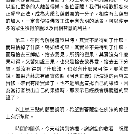
以度化更多的人離苦得樂。各位菩薩！我們非常歡迎您來
正覺學正法，成為大乘菩薩僧團的一分子。相信有菩薩您
的加入，一定會使得佛教正法更有光明的遠景，可以使更
多的眾生獲得解脫以及實相智慧的利益。
第三、在阿含解脫道證果時，其實不是得到了什麼，
而是捨掉了什麼。譬如證初果，其實並不是得到了什麼，
而是捨去三縛結、捨去我見；所謂的證果，其實沒有什麼
果可得。又譬如證三果，也只是捨去欲界愛、捨去五下分
結，並沒有得到了什麼法，也沒有什麼果可得。那就是
說，如果菩薩您有確實依照《阿含正義》所演述的內容去
實修，確實有所實證了，也不能到處宣揚自己的果證，因
為當行者說出自己的果證時，那表示已經誤會解脫道的果
證了。
以上這三點的簡要說明，希望對菩薩您在佛法的修證
上有所幫助。
時間的關係，今天就講到這裡。謝謝您的收看！祝願