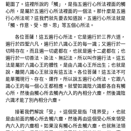
範圍了。這裡所說的「觸」，是指五遍行心所法裡面的觸
心所，是屬於五遍行心所法裡面的一個法。那什麼是五遍
行心所法呢？這我們就先要去知道說，五遍行心所法就是
「觸、作意、受、想、思」等五個心所法。
各位菩薩！這五遍行心所法，它是遍行於三界六道，
遍行於四聖六凡，遍行於八識心王的每一識；又遍行於一
切時存在，而且遍一切處都在，也就是遍十二處都在；也
遍行於一切善法、染法、無記法，所以叫作遍行法。這五
法是屬於八識心王的體性，是由八識心王所出生；也就是
說，離開八識心王就沒有這五法。各位菩薩！這五法不可
能單獨現行、存在、運作，所以說五遍行心所法，它跟八
識心王的每一個心王都相應。就譬如識陰六識都各自有觸
心所，然後由觸心所去觸內六入的內相分六塵，然後識陰
六識才能了別內相分六塵。
接著我們解說「受」。這個受是指「境界受」，也就
是由前面的觸心所去觸六塵，然後再由這個受心所來領受
內六入的六塵相。如果沒有觸心所去觸六塵，也就無法領