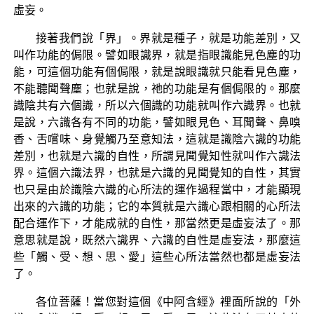
虛妄。
接著我們說「界」。界就是種子，就是功能差別，又
叫作功能的侷限。譬如眼識界，就是指眼識能見色塵的功
能，可這個功能有個侷限，就是說眼識就只能看見色塵，
不能聽聞聲塵；也就是說，祂的功能是有個侷限的。那麼
識陰共有六個識，所以六個識的功能就叫作六識界。也就
是說，六識各有不同的功能，譬如眼見色、耳聞聲、鼻嗅
香、舌嚐味、身覺觸乃至意知法，這就是識陰六識的功能
差別，也就是六識的自性，所謂見聞覺知性就叫作六識法
界。這個六識法界，也就是六識的見聞覺知的自性，其實
也只是由於識陰六識的心所法的運作過程當中，才能顯現
出來的六識的功能；它的本質就是六識心跟相關的心所法
配合運作下，才能成就的自性，那當然更是虛妄法了。那
意思就是說，既然六識界、六識的自性是虛妄法，那麼這
些「觸、受、想、思、愛」這些心所法當然也都是虛妄法
了。
各位菩薩！當您對這個《中阿含經》裡面所說的「外