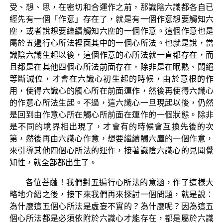
受、想、思，在密切和合運作之前，那識陰六識都各自已
經先有一個「作意」存在了，就是有一個作意想要觸知六
塵，或者說想要繼續觸知六塵的一個作意。這個作意也是
屬於五遍行心所法裡面其中的一個心所法。也就是說，當
識陰六識生起以後，這個作意的心所法就一直都存在，而
且都是在其他四個心所法前面存在，除非是在眠熟、悶絕
等斷滅位，才會在六識心初生起的時候，由於意根的作
用，使得六識心的觸心所在前面運作，然後再使得六識心
的作意心所法生起。不過，這六識心一旦現起以後，仍然
是回到由作意心所在觸心所前面在運作的一個狀態。除非
是不同的境界相出現了，才會有的時候會互換先後的次
第，然後再由六識心作意，想要繼續觸六塵的一個作意，
來引導其他四個心所法的運作，接著識陰六識心的見聞覺
知性，就全部都出生了。
各位菩薩！我們對五遍行心所法的意涵，作了這樣大
略地介紹之後，接下來我們再來探討一個問題，就是說：
為什麼這五個心所法是虛妄不實的？為什麼呢？因為這五
個心所法都是必須依附於六識心才能存在，都是屬於六識