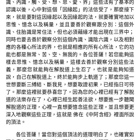
識、內識，觸、受、想、思、愛、界」這些法有了基本的
認識以後，心中對這個「因緣起」的法信受了，那麼接下
來，就是要對這因緣起以及因緣起的法，就要確實地加以
思惟、憶念以及稱量，並且要善於觀察跟分別：這個外
識、住胎識是常住法，但也必須藉緣才能出現在三界中；
同時也要去善於觀察分別這個內識、識陰六識，以及相對
應的各種心所法的界，也就是相應的所有心所法，它的功
能也都是無常、苦、空、無我的。各位菩薩！若您能夠這
樣去思惟、憶念以及稱量，這樣去善於觀察分別這些法
義，那麼您就能夠在解脫道上生忍了，也就是能夠知道
說，自己在解脫道上，終於能夠步上軌道了；那麼您這一
世想要斷三縛結、斷我見，想要取證初果，已經指日可待
了。那麼這裡就要恭喜您了，因為您的心裡已經有了解脫
道的法樂存在了，心裡已經生起善法欲，想要進一步聽聞
解脫道的正理，心裡一直想要憶念這些正理，並且想要更
深入地觀察這些正理，這就是 佛在《中阿含經》裡面所說
的頂法。
各位菩薩！當您對這個頂法的道理明白了，也確實如