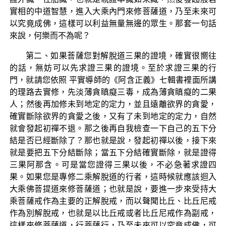
實相的中道智慧，進入大乘內門來修菩薩道，乃至未來可
以究竟成佛，這樣可以利益無量無邊的眾生。那套一句話
來說，何樂而不為呢？
第二、如果菩薩您對解脫道三果的證境，確實很嚮往
的話，無妨可以先求證三果的證境。至於求證三果的行
門，就請您依照 平實導師的《阿含正義》七輯書裡面所講
的理路去實修，先淡薄貪瞋癡三毒，成為薄貪瞋癡的二果
人；然後再加修未到地定的定力，並且遠離欲界的貪愛，
確實斷除欲界的貪愛之後，又有了未到地定的定力，自然
就會發起初禪不退。那之後再自我檢查一下自己的五下分
結是否已經斷除了？那也就是說，發起初禪以後，接下來
就是要把五下分結斷除；當五下分結確實斷除，就是證得
三果阿那含。可是當您證得三果以後，不必急著求證四
果。如果您是專修二乘解脫道的行者，這時候就應該迴入
大乘佛菩提道來修菩薩道；也就是說，要進一步來受持大
乘菩薩戒作為主要的正解脫戒，而以聲聞比丘、比丘尼戒
作為別解脫戒，也就是以比丘戒或者比丘尼戒作為副戒，
這樣來修菩薩道，行菩薩行，乃至未來可以究竟成佛，可