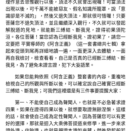
理作意去思惟觀行以後，頂法不久就會出現囉！可當頂法
出現以後，可千萬不能被惡友、假名知識所籠罩，說「意
識卻是不滅的」，然後又退失頂法，那就很可惜囉！只要
菩薩您不退失頂法，並且繼續深入觀行，不久就可以發起
解脫道的見地，就能斷三縛結、斷我見，證得初果須陀
洹。各位菩薩！當您認為已經斷我見、證初果了，請您一
定要把 平實導師的《阿含正義》（這一套書總共七輯）拿
起來從頭到尾再詳細地讀一遍，一面更深入去體驗，一面
再自我檢討，檢查看看，自己是否真的已經斷三縛結、斷
我見，為了避免未證言證，犯下大妄語業。
如果您能夠依照《阿含正義》整套書的內容，重複地
檢視自己的所觀與所斷以後，可以確定說自己確實已經斷
三縛結、斷我見；可我們這裡還是有三件事要提醒大家：
第一、不能使自己成為聲聞人，也就是不必急著求證
四果。如果在證得四果以後，就想要取證無餘涅槃，這樣
的話，就會使自己成為定性聲聞人。因為菩薩您可以有更
好的選擇，那就是迴入大乘佛菩提道來修學，進一步來求
證外識、住胎識，也就是親證本識如來藏，然後發起般若