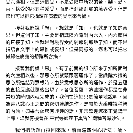
受六塵相。但是這個受，不是受陰中所說的苦、樂、憂、
喜、捨受的那五種感受，而是指剎那剎那的境界受。但是
您也可以把它攝歸在廣義的受陰來含攝。
接著我們說「想」。想就是「知」，也就是了知的意
思。但這個了知，主要是指識陰六識對內六入、內六塵相
的直接了知，也就是對境界受的剎那剎那地了知，而不是
指語言文字上的思惟或妄想。但是同樣的，您也可以把它
攝歸在廣義的想陰所含攝。
接著我們說「思」。有了前面的想心所來了知所面對
的六塵相以後，那思心所就緊跟著運作了；當識陰六識的
思心所連結到意根時，由於意根思心所的運作，於是五蘊
的直接反應就隨後出現了。各位菩薩！這些運作都是在非
常短的時間內就完成的，我們在這裡只是簡單地說明，因
為這八識心王之間的密切連結運作，是屬於大乘唯識種智
的內涵。如果菩薩您有興趣的話，非常歡迎您來正覺講堂
上課，您就有機會在 平實導師座下熏習唯識種智深妙法。
我們把話題再拉回來說，前面這四個心所法：觸、