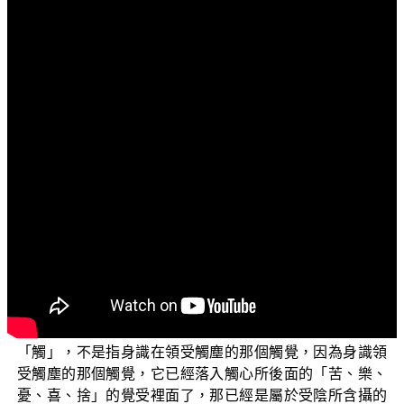
文字內容
各位菩薩：阿彌陀佛！
歡迎您收看「三乘菩提之阿含正義」，今天我們要接
續上一集所講的「二乘頂忍」。在上一集裡面我們提到
說，佛在《中阿含經》裡面說到，多聞的聖弟子對於因緣
起的道理，以及因緣起的種種法，譬如觸、受、想、思、
愛、界等這些法，都要加以思惟、憶念、稱量以後，都要
善於觀察分別五蘊的無常、苦、空以及無我。
首先，我們大略地解說，什麼是「觸、受、想、思、
愛、界」？為什麼說這些法都是虛妄的呢？我們先解說這
個「觸」。什麼是觸？這個觸，就是指五遍行心所法裡面
的觸心所，這個「觸」就是「接觸」的意思。但是這個
「觸」，不是指身識在領受觸塵的那個觸覺，因為身識領
受觸塵的那個觸覺，它已經落入觸心所後面的「苦、樂、
憂、喜、捨」的覺受裡面了，那已經是屬於受陰所含攝的