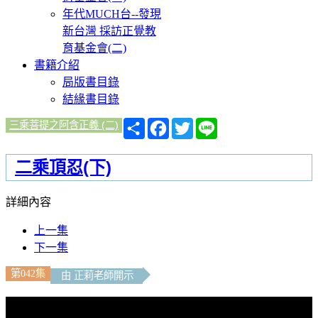
年代MUCH台--發現
新台灣 採訪正覺教
育基金會(二)
書籍介紹
局版書目錄
結緣書目錄
分
Facebook
Twitter
Line
三乘菩提之阿含正義 (二)
享
二乘頂忍(下)
詳細內容
上一集
下一集
第042集
由 正莉老師開示