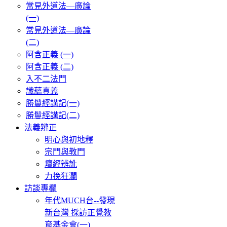
常見外道法—廣論
(一)
常見外道法—廣論
(二)
阿含正義 (一)
阿含正義 (二)
入不二法門
識蘊真義
勝鬘經講記(一)
勝鬘經講記(二)
法義辨正
明心與初地釋
宗門與教門
壇經辨訛
力挽狂瀾
訪談專欄
年代MUCH台--發現
新台灣 採訪正覺教
育基金會(一)