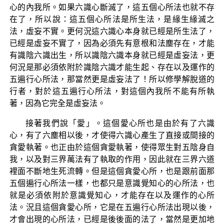
心的內我所。如果六識心斷滅了，這五個心所法也就不存
在了，所以說：這五個心所法是所生法，是緣生緣滅之
法，虛妄不實。更何況這六識心本身就已經是所生法了，
已經是虛妄不實了，因為必須先有意根和法塵存在，才能
有識陰六識出生，所以識陰六識本身就已經是虛妄法，更
何況是那必須依附於識陰六識才能生起、存在以及運作的
五遍行心所法，那當然更是虛妄法了！所以修學解脫道的
行者，對於這五遍行心所法，對這個內我所不能有所執
著，因為它完全是虛妄法。
接著我們說「愛」。這個愛心所也是由於有了六識
心，有了六塵相以後，才使得六識心產生了直接或間接的
貪愛執著。也正由於這個貪愛執著，使得眾生對五陰身自
我，以及對三界萬法有了執取的作用，因此就在三界六道
裡面不斷地生死流轉。但是這個貪愛心所，也是跟前面那
五個遍行心所法一樣，也都只是意識覺知心的心所法，也
就是必須依附於意識覺知心，才能存在以及運作的心所
法。況且這個貪愛心所，它是在五遍行心所法出現以後，
才會出現的心所法，已經是後後面的法了，當然是更加地