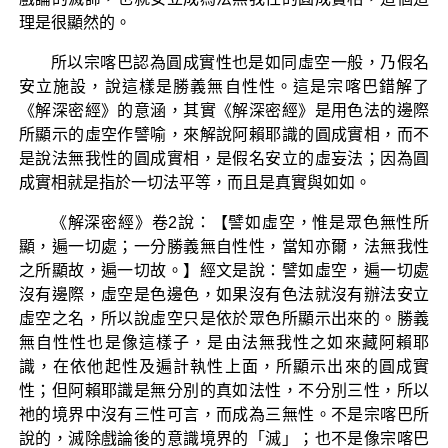
理是很顯然的。
所以宗喀巴認為圓成實性也是如同虛空一般，乃假名
安立施設，說這樣是勝義無自性性。這是宗喀巴錯解了
《解深密經》的意涵，其實《解深密經》是用色法的邊際
所顯示的虛空作譬喻，來解說阿賴耶識的圓成實相，而不
是說法無我性的圓成實相，是假名安立的虛妄法；因為圓
成實相就是指於一切法平等，而且是真實與如如。
《解深密經》卷2說：【譬如虛空，惟是眾色無性所
顯，遍一切處；一分勝義無自性性，當知亦爾，法無我性
之所顯故，遍一切故。】經文是說：譬如虛空，遍一切處
沒有邊際，虛空是色邊色，如果沒有色法就沒有辦法安立
虛空之名，所以說虛空只是依於眾色所顯示出來的。勝義
無自性性也是像這樣子，是由法無我性之如來藏阿賴耶
識，在依他起性及遍計執性上面，所顯示出來的圓成實
性；但阿賴耶識是無分別的真如法性，不分別三性，所以
祂的境界中沒有三性可言，而成為三無性。不是宗喀巴所
說的，滅除戲論後的意識境界的「滅」；也不是像宗喀巴