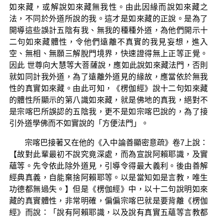
如來藏，或解說如來藏無我性。由此因緣而說如來藏之
法，不同於外道所說的我。這才是如來藏的正說。是為了
開導這些誤計五陰有我、無我的種種外道，為他們開示十
二句如來藏體性，令他們遠離不真實的我見妄想，進入
空、無相、無願三解脫門境界，快速證得無上正等正覺。
因此 世尊向大慧等大菩薩說，應如此說如來藏法門，否則
就如同計我外道，為了遠離外道見的緣故，應當依於無我
性的真實如來藏。由此可知，《楞伽經》說十二句如來藏
的體性所顯示的第八識如來藏，就是佛地的真我，絕對不
是宗喀巴所誤認的五陰我，更不是如宗喀巴說的，為了接
引外道學佛而不如實說的「方便法門」。
宗喀巴接著又在他的《入中論善顯密意疏》卷7上說：
【故對此輩最初不說究竟深處，而為宣說阿賴耶識，及實
蘊等。先令依此除外道見，引導令得最大義利。後由善解
經典真義，自能棄捨阿賴耶等。以是當知如是言教，唯生
功德都無過失。】但是《楞伽經》中，以十二句說明如來
藏的真實體性，非常明確，偏偏宗喀巴就是要背離《楞伽
經》而說：「說有阿賴耶識，以及說有真實五蘊等言教都