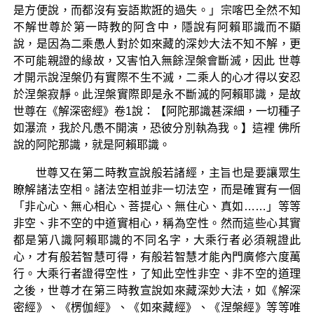
是方便說，而都沒有妄語欺誑的過失。」宗喀巴全然不知
不解世尊於第一時教的阿含中，隱說有阿賴耶識而不顯
說，是因為二乘愚人對於如來藏的深妙大法不知不解，更
不可能親證的緣故，又害怕入無餘涅槃會斷滅，因此 世尊
才開示說涅槃仍有實際不生不滅，二乘人的心才得以安忍
於涅槃寂靜。此涅槃實際即是永不斷滅的阿賴耶識，是故
世尊在《解深密經》卷1說：【阿陀那識甚深細，一切種子
如瀑流，我於凡愚不開演，恐彼分別執為我。】這裡 佛所
說的阿陀那識，就是阿賴耶識。
世尊又在第二時教宣說般若諸經，主旨也是要讓眾生
瞭解諸法空相。諸法空相並非一切法空，而是確實有一個
「非心心、無心相心、菩提心、無住心、真如……」等等
非空、非不空的中道實相心，稱為空性。然而這些心其實
都是第八識阿賴耶識的不同名字，大乘行者必須親證此
心，才有般若智慧可得，有般若智慧才能內門廣修六度萬
行。大乘行者證得空性，了知此空性非空、非不空的道理
之後，世尊才在第三時教宣說如來藏深妙大法，如《解深
密經》、《楞伽經》、《如來藏經》、《涅槃經》等等唯