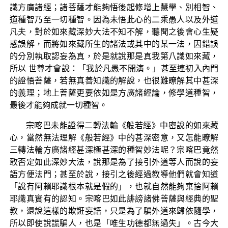
識方廣諸經；諸菩薩才能夠悟後起修增上慧學、別相智、
道種智乃至一切種智。因為未悟此心的二乘愚人以及外道
凡夫，對於如來藏深妙大法不知不解，聽聞之後會心生疑
惑誤解，而將如來藏所生的諸法或其中的某一法，因錯誤
的分別執取認妄為真，於是就說那是真我第八識如來藏，
所以 世尊才會說：「我於凡愚不開演。」甚至連初入內門
的證悟菩薩，若無真善知識的解說，也很難瞭解其中甚深
的義理；地上菩薩更要依如是方廣諸經論，修學道種智，
最後才能夠成就一切種智。
宗喀巴未能證得二轉法輪《般若經》中密說的如來藏
心，當然無法理解《般若經》中的甚深密意，又怎能瞭解
三轉法輪方廣諸經甚深極甚深的種智妙法呢？宗喀巴竟然
敢否定如此深妙大法，說那是為了接引外道等人而說的妄
語方便法門；甚至於說，接引之後經過教導他們就會知道
「說有阿賴耶識根本就是假的」，也就自然能夠棄捨阿賴
耶識真實有的認知。宗喀巴如此誹謗諸佛菩薩與經典的聖
教，還說這樣的欺誑妄語，只是為了騙外道來歸依隨學，
所以即使說謊騙人，也是「唯生功德都無過失」。古今大