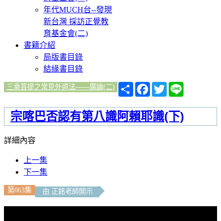
年代MUCH台--發現
新台灣 採訪正覺教
育基金會(二)
書籍介紹
局版書目錄
結緣書目錄
分
Facebook
Twitter
Line
三乘菩提之常見外道法——廣論(二)
享
宗喀巴否認有第八識阿賴耶識(下)
詳細內容
上一集
下一集
第063集
由 正銘老師開示