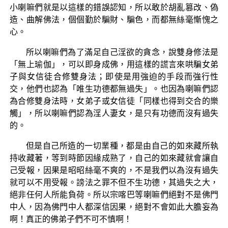
小喇嘛們就是以這樣的錯誤認知，所以敢於胡亂篡改、偽
造、曲解佛法，個個勤於騙財、騙色，而都無絲毫慚愧之
心。
所以喇嘛們為了滿足自己淫欲的貪念，說雙身修法是
「無上瑜伽」，可以即身成佛，用這樣的謊言來哄騙女弟
子與女信徒合修雙身法；即使是用強迫的手段而強行性
交，他們也認為「唯生功德都無過失」。也因為喇嘛們認
為合修雙身法時，女弟子或女信徒「同樣也得到交合的樂
觸」，所以喇嘛們認為淫人妻女，是只有功德而沒有過失
的。
但是自己所造的一切業種，都是由自己的如來藏所執
持收藏著，等到時節因緣成熟了，自己的如來藏就會讓自
己受報，因果是昭昭絲毫不爽的，不是我們以為沒有過失
就可以不用受報。謗法之罪不但不生功德，其過失之大，
絕非任何人所能負荷。所以宗喀巴等喇嘛們絕對不是佛門
中人，因為佛門中人都深信因果，絕對不會如此大膽妄為
啊！真正的佛弟子們不可不慎啊！