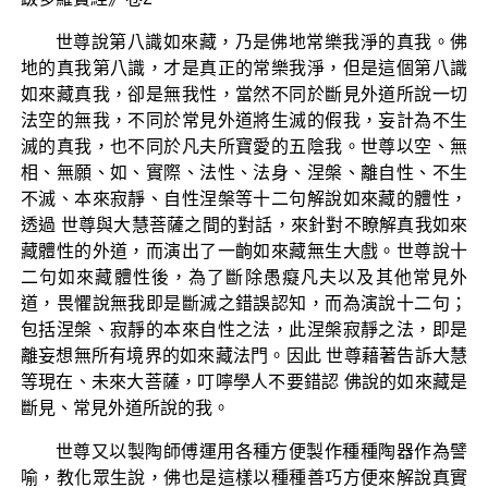
世尊說第八識如來藏，乃是佛地常樂我淨的真我。佛
地的真我第八識，才是真正的常樂我淨，但是這個第八識
如來藏真我，卻是無我性，當然不同於斷見外道所說一切
法空的無我，不同於常見外道將生滅的假我，妄計為不生
滅的真我，也不同於凡夫所寶愛的五陰我。世尊以空、無
相、無願、如、實際、法性、法身、涅槃、離自性、不生
不滅、本來寂靜、自性涅槃等十二句解說如來藏的體性，
透過 世尊與大慧菩薩之間的對話，來針對不瞭解真我如來
藏體性的外道，而演出了一齣如來藏無生大戲。世尊說十
二句如來藏體性後，為了斷除愚癡凡夫以及其他常見外
道，畏懼說無我即是斷滅之錯誤認知，而為演說十二句；
包括涅槃、寂靜的本來自性之法，此涅槃寂靜之法，即是
離妄想無所有境界的如來藏法門。因此 世尊藉著告訴大慧
等現在、未來大菩薩，叮嚀學人不要錯認 佛說的如來藏是
斷見、常見外道所說的我。
世尊又以製陶師傅運用各種方便製作種種陶器作為譬
喻，教化眾生說，佛也是這樣以種種善巧方便來解說真實