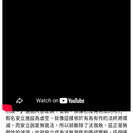
文字內容
各位菩薩：阿彌陀佛！
首先祝福大家：心想事成，福慧增長。「常見外道法
——廣論」(二)，今天我們要來介紹「宗喀巴否認有第八識
阿賴耶識」的第二個單元。上幾個單元，我們提到宗喀巴
的根本問題，就是否認有常住法──阿賴耶識。因為他是否
定有七、八二識的六識論者，所以造成了種種的缺失，更
違背了 佛的聖教！不僅如此，宗喀巴也誤解了 佛講虛空的
譬喻，把斷滅空當作勝義無自性性來解釋。所以在他的
《辨了不了義善說藏論》中他這樣說的：【又譬喻時，唯
於無色立為虛空，說亦如是安立無我。以於有為有法，斷
除法我，無戲論之滅，即安立為法無我性圓成實相，極顯
然故。】這個大意是說：譬如，就像把沒有色法的地方，
假名安立施設為虛空，就像這樣依於有為有作的法終將壞
滅，而安立說是無我法，所以就斷除了法我執，這正是無
戲論的滅諦，也就安立成為法無我性的圓成實相，這個道