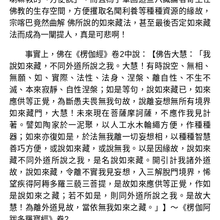
佛教的生存空間，方便攫取名聞利養等種種資源的緣故，
宗喀巴竟然曲解 佛所說的如來藏法，甚至最後否定如來藏
法而成為一闡提人，真是可悲啊！
事實上，佛在《楞伽經》卷2中說：【佛告大慧：「我
說如來藏，不同外道所說之我。大慧！有時說空、無相、
無願、如、實際、法性、法身、涅槃、離自性、不生不
滅、本來寂靜、自性涅槃；如是等句，說如來藏已，如來
應供等正覺，為斷愚夫畏無我句故，說離妄想無所有境界
如來藏門，大慧！未來現在菩薩摩訶薩，不應作我見計
著。譬如陶家於一泥聚，以人工水木輪繩方便，作種種
器；如來亦復如是，於法無我離一切妄想相，以種種智慧
善巧方便，或說如來藏，或說無我。以是因緣故，說如來
藏不同外道所說之我，是名說如來藏。開引計我諸外道
故，說如來藏，令離不實我見妄想，入三解脫門境界，悕
望疾得阿耨多羅三藐三菩提，是故如來應供等正覺，作如
是說如來之藏；若不如是，則同外道所說之我。是故大
慧！為離外道見故，當依無我如來之藏。」】～《楞伽阿
跋多羅寶經》卷2