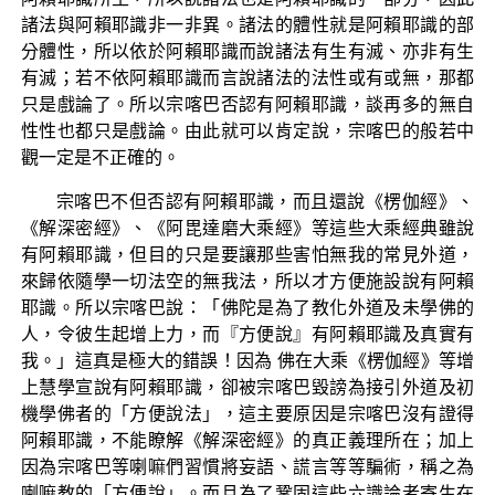
諸法與阿賴耶識非一非異。諸法的體性就是阿賴耶識的部
分體性，所以依於阿賴耶識而說諸法有生有滅、亦非有生
有滅；若不依阿賴耶識而言說諸法的法性或有或無，那都
只是戲論了。所以宗喀巴否認有阿賴耶識，談再多的無自
性性也都只是戲論。由此就可以肯定說，宗喀巴的般若中
觀一定是不正確的。
宗喀巴不但否認有阿賴耶識，而且還說《楞伽經》、
《解深密經》、《阿毘達磨大乘經》等這些大乘經典雖說
有阿賴耶識，但目的只是要讓那些害怕無我的常見外道，
來歸依隨學一切法空的無我法，所以才方便施設說有阿賴
耶識。所以宗喀巴說：「佛陀是為了教化外道及未學佛的
人，令彼生起增上力，而『方便說』有阿賴耶識及真實有
我。」這真是極大的錯誤！因為 佛在大乘《楞伽經》等增
上慧學宣說有阿賴耶識，卻被宗喀巴毀謗為接引外道及初
機學佛者的「方便說法」，這主要原因是宗喀巴沒有證得
阿賴耶識，不能瞭解《解深密經》的真正義理所在；加上
因為宗喀巴等喇嘛們習慣將妄語、謊言等等騙術，稱之為
喇嘛教的「方便說」。而且為了鞏固這些六識論者寄生在