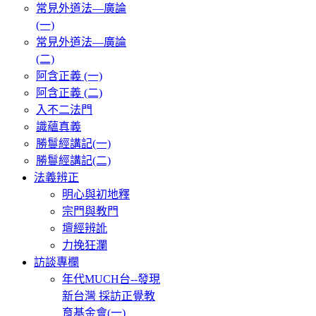
常見外道法—廣論
(一)
常見外道法—廣論
(二)
阿含正義 (一)
阿含正義 (二)
入不二法門
識蘊真義
勝鬘經講記(一)
勝鬘經講記(二)
法義辨正
明心與初地釋
宗門與教門
壇經辨訛
力挽狂瀾
訪談專欄
年代MUCH台--發現
新台灣 採訪正覺教
育基金會(一)