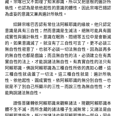
藏。宗喀巴又不如理了知末那識，所以又把意根的遍計所
執性，也認為是依他起性的意識的體性，因此宗喀巴錯認
為虛妄的意識又兼具遍計所執性。
綜歸宗喀巴否認有常住法阿賴耶識的緣故，他只認定
意識是具有三自性；然而意識是生滅法，絕無可能具有圓
成實性與遍計執性。意識在眠熟、悶絕等五位中是會斷滅
的，如果意識滅了，就沒有了三自性可言了，更不必談三
無自性性密意了，也就不必談一切法無自性，因為談再多
的無自性也都是戲論；而且無自性的法，必須建立在有真
實自性的法上，才能說諸法無自性。有真實自性的法只有
阿賴耶識，佛說阿賴耶識為三種自性所依的真如心體，這
三種自性就函蓋了一切法。這三種自性就是：遍計所執
性、依他起性、圓成實性，依阿賴耶識的無分別自性－也
就是不了別自己所顯示的三性－而說三性為無自性性，才
能夠說諸法無自性。
證悟菩薩轉依阿賴耶識來觀察諸法，現觀阿賴耶識本
體不生不滅，而所含藏的諸法種子生滅無常；又諸法是由
阿賴耶識所生，所以說諸法也是阿賴耶識的一部分，因此