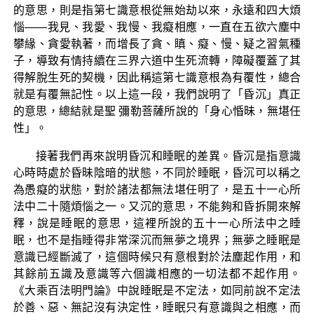
的意思，則是指第七識意根從無始劫以來，永遠和四大煩
惱——我見、我愛、我慢、我癡相應，一直在五欲六塵中
攀緣、貪愛執著，而增長了貪、瞋、癡、慢、疑之習氣種
子，導致有情持續在三界六道中生死流轉，障礙覆蓋了其
得解脫生死的契機，因此稱這第七識意根為有覆性，總合
就是有覆無記性。以上這一段，我們說明了「昏沉」真正
的意思，總結就是聖 彌勒菩薩所說的「身心惛昧，無堪任
性」。
接著我們再來說明昏沉和睡眠的差異。昏沉是指意識
心時時處於昏昧陰暗的狀態，不同於睡眠，昏沉可以稱之
為愚癡的狀態，對於諸法都無法堪任明了，是五十一心所
法中二十隨煩惱之一。又沉的意思，不能夠和昏拆開來解
釋，說是睡眠的意思，這裡所說的五十一心所法中之睡
眠，也不是指睡得非常深沉而無夢之境界；無夢之睡眠是
意識已經斷滅了，這個時候只有意根對於法塵起作用，和
其餘前五識及意識等六個識相應的一切法都不起作用。
《大乘百法明門論》中說睡眠是不定法，如同前說不定法
於善、惡、無記沒有決定性，睡眠只有意識與之相應，而