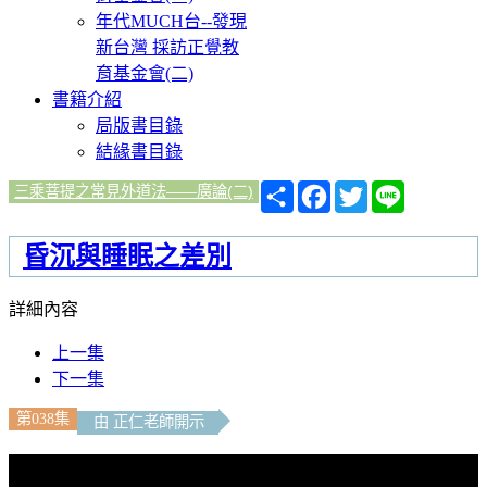
年代MUCH台--發現
新台灣 採訪正覺教
育基金會(二)
書籍介紹
局版書目錄
結緣書目錄
分
Facebook
Twitter
Line
三乘菩提之常見外道法——廣論(二)
享
昏沉與睡眠之差別
詳細內容
上一集
下一集
第038集
由 正仁老師開示