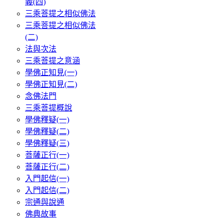
義(四)
三乘菩提之相似佛法
三乘菩提之相似佛法
(二)
法與次法
三乘菩提之意涵
學佛正知見(一)
學佛正知見(二)
念佛法門
三乘菩提概說
學佛釋疑(一)
學佛釋疑(二)
學佛釋疑(三)
菩薩正行(一)
菩薩正行(二)
入門起信(一)
入門起信(二)
宗通與說通
佛典故事