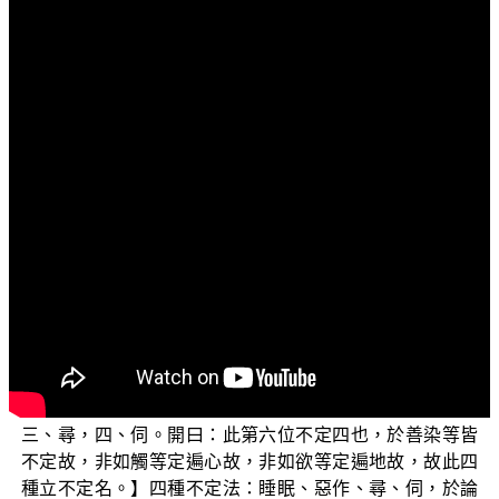
文字內容
各位菩薩：阿彌陀佛！
歡迎您收看「三乘菩提之常見外道法——廣論」。在
上一次的節目當中，我們探討了宗喀巴對於百法明門中煩
惱等心所法的無知，今天我們再繼續探討掉舉、惡作等心
所有法。
《瑜伽師地論》卷11〈本地分〉中說：【復次，於諸
靜慮等至障中，略有五蓋，將證彼時，能為障礙。】在這
五蓋當中，掉舉與惡作合為一蓋，掉舉是貪煩惱所攝，是
屬於百法五十一個心所有法中，第五類的二十隨煩惱法之
一；而惡作是屬於列為第六類的不定法。《大乘百法明門
論開宗義記》卷1說：【不定四者：一、睡眠，二、惡作，
三、尋，四、伺。開曰：此第六位不定四也，於善染等皆
不定故，非如觸等定遍心故，非如欲等定遍地故，故此四
種立不定名。】四種不定法：睡眠、惡作、尋、伺，於論