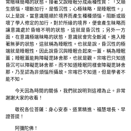
常暗昧簡略的狀態。接著又說睡眠分成兩種性質：「又順
生煩惱，壞斷加行，是惛沉性；心極昧略，是睡眠性。」
以上是說，當意識隨順於境界而產生種種煩惱，阻斷或毀
壞了學人修定的加行，對於所緣的境界，便會產生昧略而
讓意識處於昏暗不明的狀態，這就是昏沉性；另外一方
面，在意識極端昧略的狀態，意識就會完全斷滅，進入睡
著無夢的狀態，這就稱為睡眠性。也就是說，昏沉性的極
端就是睡眠性，因此說昏沉與睡眠合起來一蓋，稱為睡眠
蓋；睡眠蓋能夠障礙毘缽舍那，也就是觀。宗喀巴只知道
昏沉可以障礙毘缽舍那，而不知道睡眠同樣會障礙毘缽舍
那，乃至認為非煩惱所攝故。宗喀巴不知道，但是學者不
能不知。
今天因為時間的關係，我們就說明到這裡為止。非常
謝謝大家的收看！
敬祝各位菩薩：身心安泰、道業精進、福慧增長、早
證菩提！
阿彌陀佛！