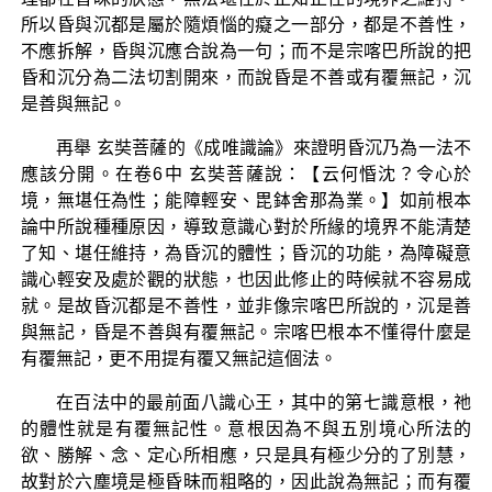
所以昏與沉都是屬於隨煩惱的癡之一部分，都是不善性，
不應拆解，昏與沉應合說為一句；而不是宗喀巴所說的把
昏和沉分為二法切割開來，而說昏是不善或有覆無記，沉
是善與無記。
再舉 玄奘菩薩的《成唯識論》來證明昏沉乃為一法不
應該分開。在卷6中 玄奘菩薩說：【云何惛沈？令心於
境，無堪任為性；能障輕安、毘鉢舍那為業。】如前根本
論中所說種種原因，導致意識心對於所緣的境界不能清楚
了知、堪任維持，為昏沉的體性；昏沉的功能，為障礙意
識心輕安及處於觀的狀態，也因此修止的時候就不容易成
就。是故昏沉都是不善性，並非像宗喀巴所說的，沉是善
與無記，昏是不善與有覆無記。宗喀巴根本不懂得什麼是
有覆無記，更不用提有覆又無記這個法。
在百法中的最前面八識心王，其中的第七識意根，祂
的體性就是有覆無記性。意根因為不與五別境心所法的
欲、勝解、念、定心所相應，只是具有極少分的了別慧，
故對於六塵境是極昏昧而粗略的，因此說為無記；而有覆