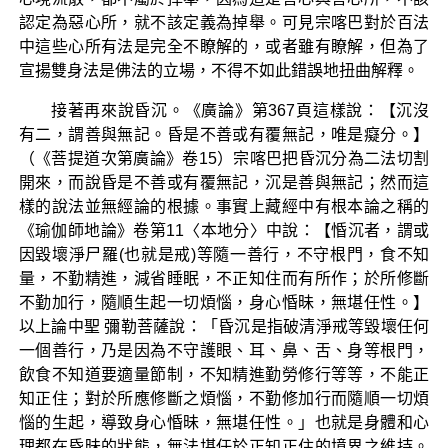
認定為惡心所，就不該定義為掉舉。可見宗喀巴對於百法
中這些心所有法是完全不瞭解的，或者雖有瞭解，但為了
宣揚雙身法是佛法的立場，不得不如此錯誤地扭曲解釋。
接著再來說昏沉。《廣論》第367頁這樣說：【沉沒
有二，謂善與無記。昏是不善或有覆無記，唯是癡分。】
（《菩提道次第廣論》卷15）宗喀巴把昏沉分為二法切割
開來，而說昏是不善或有覆無記，沉是善與無記；然而這
樣的說法並無經論的根據。事實上藏經中有根本論之稱的
《瑜伽師地論》卷第11〈本地分〉中說：【惛沉者，謂或
因毀壞淨尸羅(也就是戒)等隨一善行，不守根門，食不知
量，不勤精進，減省睡眠，不正知住而有所作；於所修斷
不勤加行，隨順生起一切煩惱，身心惛昧，無堪任性。】
以上論中聖 彌勒菩薩說：「昏沉是指破清淨戒等毀壞任何
一個善行，乃是因為不守護眼、耳、鼻、舌、身等根門，
飲食不知道要適量節制，不知精進勤勞修行等等，不能正
知正住；對於所應修斷之煩惱，不勤修加行而隨順一切煩
惱的生起，導致身心惛昧，無堪任性。」也就是身體和心
理都在昏昧的狀態，無法堪任於正知正住的境界之維持。