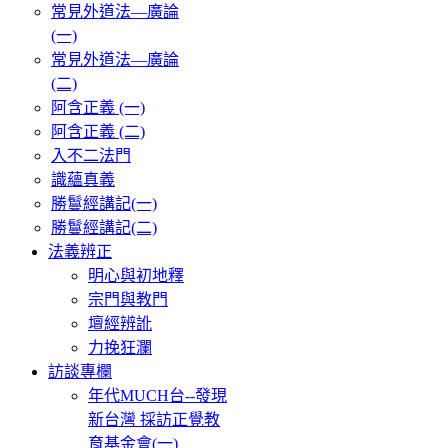
常見外道法—廣論
(一)
常見外道法—廣論
(二)
阿含正義 (一)
阿含正義 (二)
入不二法門
識蘊真義
勝鬘經講記(一)
勝鬘經講記(二)
法義辨正
明心與初地釋
宗門與教門
壇經辨訛
力挽狂瀾
訪談專欄
年代MUCH台--發現
新台灣 採訪正覺教
育基金會(一)