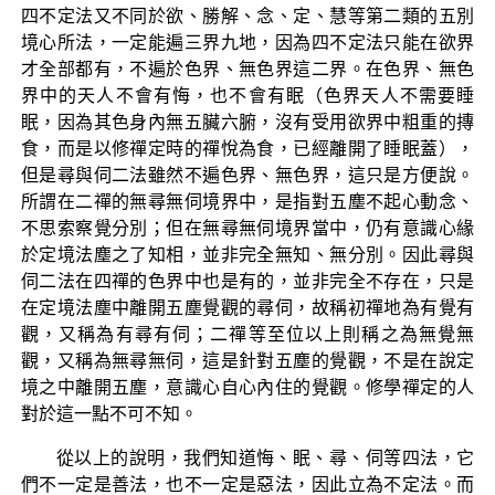
四不定法又不同於欲、勝解、念、定、慧等第二類的五別
境心所法，一定能遍三界九地，因為四不定法只能在欲界
才全部都有，不遍於色界、無色界這二界。在色界、無色
界中的天人不會有悔，也不會有眠（色界天人不需要睡
眠，因為其色身內無五臟六腑，沒有受用欲界中粗重的摶
食，而是以修禪定時的禪悅為食，已經離開了睡眠蓋），
但是尋與伺二法雖然不遍色界、無色界，這只是方便說。
所謂在二禪的無尋無伺境界中，是指對五塵不起心動念、
不思索察覺分別；但在無尋無伺境界當中，仍有意識心緣
於定境法塵之了知相，並非完全無知、無分別。因此尋與
伺二法在四禪的色界中也是有的，並非完全不存在，只是
在定境法塵中離開五塵覺觀的尋伺，故稱初禪地為有覺有
觀，又稱為有尋有伺；二禪等至位以上則稱之為無覺無
觀，又稱為無尋無伺，這是針對五塵的覺觀，不是在說定
境之中離開五塵，意識心自心內住的覺觀。修學禪定的人
對於這一點不可不知。
從以上的說明，我們知道悔、眠、尋、伺等四法，它
們不一定是善法，也不一定是惡法，因此立為不定法。而