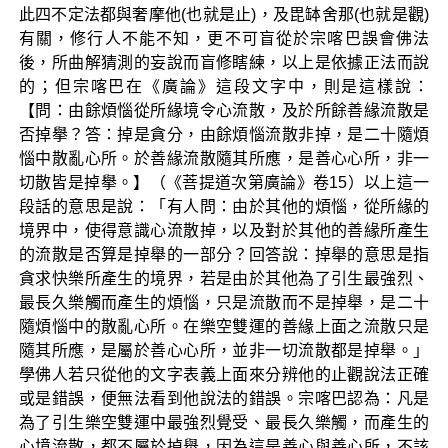
此四不定法都與奢摩他(也就是止)，及毘缽舍那(也就是觀)
有關，修行人不能不知，更不可盲從於宗喀巴誤會佛法
後，所曲解猜測的妄說而盲修瞎練，以上是依據正法而說
的；但宗喀巴在《廣論》這段文字中，則是這樣說：
【問：由餘煩惱從所緣境令心流散，及於所餘善緣流散是
否掉擧？答：掉是貪分，由餘煩惱流散非掉，是二十隨煩
惱中散亂心所。於善緣流散隨其所應，是善心心所，非一
切散皆是掉擧。】（《菩提道次第廣論》卷15）以上這一
段話的意思是說：「有人問：由於其他的煩惱，從所緣的
境界中，使得意識心流散掉，以及對於其他的善緣所產生
的流散是否算是掉舉的一部分？回答說：掉舉的意思是指
貪求快樂所產生的境界，若是由於其他為了引生最強烈、
最長久樂觸而產生的煩惱，只是流散而不是掉舉，是二十
隨煩惱中的散亂心所。在樂空雙運的善緣上面之流散只是
隨其所應，是屬於善心心所，並非一切流散都是掉舉。」
學佛人若只從他的文字表義上面來分辨他的止觀說法正確
或是錯誤，便無法看到他說法的錯誤。宗喀巴認為：凡是
為了引生樂空雙運中最強烈覺受、最長久樂觸，而產生的
心境流散，都不屬於掉舉，因為這是善心與善心所，不該