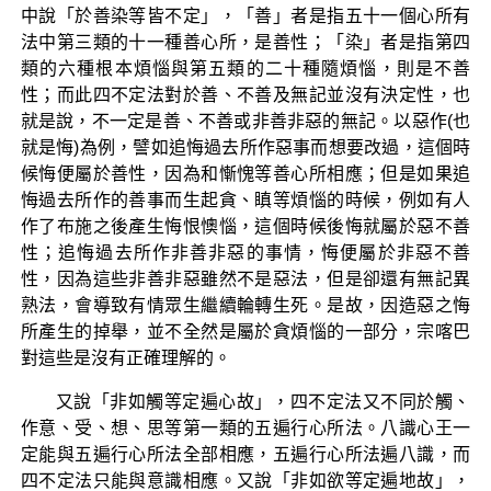
中說「於善染等皆不定」，「善」者是指五十一個心所有
法中第三類的十一種善心所，是善性；「染」者是指第四
類的六種根本煩惱與第五類的二十種隨煩惱，則是不善
性；而此四不定法對於善、不善及無記並沒有決定性，也
就是說，不一定是善、不善或非善非惡的無記。以惡作(也
就是悔)為例，譬如追悔過去所作惡事而想要改過，這個時
候悔便屬於善性，因為和慚愧等善心所相應；但是如果追
悔過去所作的善事而生起貪、瞋等煩惱的時候，例如有人
作了布施之後產生悔恨懊惱，這個時候後悔就屬於惡不善
性；追悔過去所作非善非惡的事情，悔便屬於非惡不善
性，因為這些非善非惡雖然不是惡法，但是卻還有無記異
熟法，會導致有情眾生繼續輪轉生死。是故，因造惡之悔
所產生的掉舉，並不全然是屬於貪煩惱的一部分，宗喀巴
對這些是沒有正確理解的。
又說「非如觸等定遍心故」，四不定法又不同於觸、
作意、受、想、思等第一類的五遍行心所法。八識心王一
定能與五遍行心所法全部相應，五遍行心所法遍八識，而
四不定法只能與意識相應。又說「非如欲等定遍地故」，