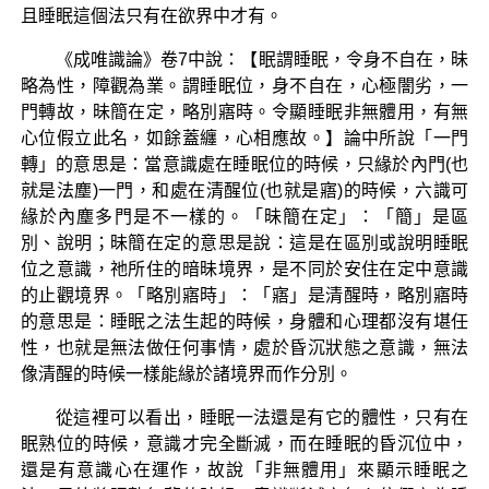
且睡眠這個法只有在欲界中才有。
《成唯識論》卷7中說：【眠謂睡眠，令身不自在，昧
略為性，障觀為業。謂睡眠位，身不自在，心極闇劣，一
門轉故，昧簡在定，略別寤時。令顯睡眠非無體用，有無
心位假立此名，如餘蓋纏，心相應故。】論中所說「一門
轉」的意思是：當意識處在睡眠位的時候，只緣於內門(也
就是法塵)一門，和處在清醒位(也就是寤)的時候，六識可
緣於內塵多門是不一樣的。「昧簡在定」：「簡」是區
別、說明；昧簡在定的意思是說：這是在區別或說明睡眠
位之意識，祂所住的暗昧境界，是不同於安住在定中意識
的止觀境界。「略別寤時」：「寤」是清醒時，略別寤時
的意思是：睡眠之法生起的時候，身體和心理都沒有堪任
性，也就是無法做任何事情，處於昏沉狀態之意識，無法
像清醒的時候一樣能緣於諸境界而作分別。
從這裡可以看出，睡眠一法還是有它的體性，只有在
眠熟位的時候，意識才完全斷滅，而在睡眠的昏沉位中，
還是有意識心在運作，故說「非無體用」來顯示睡眠之