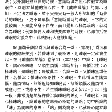
法；另外將眠熟無夢的時候，意識斷滅之無心位假立為睡
眠位，以別於其他的無心位。由《成唯識論》的開示可
知，不定法之睡眠，並不只是只有一般人所認知的「有夢
時的睡眠」，更不是單指「意識斷滅時的睡眠」。它的定
義較廣，凡是能令身不自在，而且覺知心極為暗略，就稱
之為睡眠；例如快要入睡和快要醒來的時候，也都包括在
睡眠的定義之中，此點修行人應該知道。
聖 彌勒菩薩說昏沉與睡眠合為一蓋，也說明了昏沉和
睡眠的微細差別，若昏昧到了最極致，則睡眠一定就會生
起。在《瑜伽師地論》卷第11〈本地分〉中說：【睡眠
者，謂心極昧略。又順生煩惱，壞斷加行，是惛沉性；心
極昧略，是睡眠性；是故此二，合說一蓋。又惛昧無堪任
性，名惛沉；惛昧心極略性，名睡眠。由此惛沉生諸煩
惱、隨煩惱時，無餘近緣如睡眠者，諸餘煩惱及隨煩惱，
或應可生，或應不生，若生惛昧睡眠必定皆起。】以上這
一段，非常清楚地解釋昏沉與睡眠的差別。「睡眠者，謂
心極昧略」，說睡眠的意思是心極端的昧略；句中所說的
「昧」為闇昧的意思，「略」則為簡略，也就是心處於非