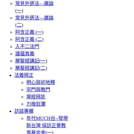
常見外道法—廣論
(一)
常見外道法—廣論
(二)
阿含正義 (一)
阿含正義 (二)
入不二法門
識蘊真義
勝鬘經講記(一)
勝鬘經講記(二)
法義辨正
明心與初地釋
宗門與教門
壇經辨訛
力挽狂瀾
訪談專欄
年代MUCH台--發現
新台灣 採訪正覺教
育基金會(一)