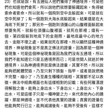
23）也就是說，有五通仙人他們獲得了神通境界，可是他
們也知道他們會死，所以說他們就想要躲藏起來，免得被
索命者索命。所以就有一個飛到空中去躲起來，可是就在
空中死掉了；有一個跑到大海水底躲起來，結果還是在大
海底下死掉了；那另外一個跑到須彌山的山腹裡面躲起來
想要免死，就躲在須彌山腹裡面，就死在那裡；還有一
個，第四個躲到地底下的金剛際，最地底最中心的地方
去、金剛不壞之處，結果就死在那裡。所以顯然這種神通
境界、神祕現象並不是真正佛法的證量，因為那是一個神
祕現象。可是這個神祕現象是因為我們沒有五通境，所以
我們不能知道它只是五通境界而已；可是世間人就迷於神
通境界，以為神通境界就是佛法證量，其實不然。所以說
能夠把屍體焚毀，乃至只剩下頭髮、指甲，或者是說燃燒
不完整、縮小了，乃至產生種種的瑞相，其實都不足以表
徵。佛法中經典裡面也有這樣相對的記載：有些阿羅漢證
得解脫之後，能夠上身出水、下身出火，上身出火、下身
出水，可是這樣子只是一種神變之力，來代表他內心的踴
躍，那是神通境，並不代表他真實的證量；真實的證量在
他能夠梵行已立，能夠滅諸後有，能夠不受後有，這樣才