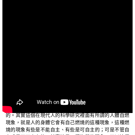
文字內容
各位菩薩：
阿彌陀佛！
上一集我們介紹到「佛教對於神祕現象的看法」。我
們說到所謂有虹光身成就的四種現象，第二種現象是說他
能夠以智慧火把異熟身，把它完全焚毀。
事實上這件事情在《阿含經》裡面也有記載：佛陀入
滅之後，經過有些弟子的供養之後，經過一段時間 佛陀的
色身就不燒自燃，然後就荼毘了。其實在佛法裡面雖然有
這樣的記載，可是這樣的記載代表的是一種神祕現象，可
是這個神祕現象不代表佛陀的證量是以這樣來作為表徵
的。其實這個在現代人的科學研究裡面有所謂的人體自燃
現象，就是人的身體它會有自己燃燒的這種現象，這種燃
燒的現象有些是不能自主、有些是可自主的；可是不管自