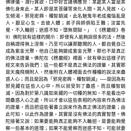
佛律儀、潛行貪欲，口中好言諸佛應世：某處某人當是某
佛化身來此，某人即是某菩薩等來化人間。其人見故，心
生傾渴，邪見密興、種智銷滅，此名魅鬼年老成魔惱亂是
人。厭足心生，去彼人體；弟子與師俱陷王難；汝當先
覺，不入輪迴；迷惑不知，墮無間獄。」（《楞嚴經》卷
9）佛陀就有這樣的開示：即使有人能夠說很多的法，然後
自稱證得無上涅槃，乃至可以讓那聽聞的人，都自覺自己
成為紫金光聚，他自己能夠變成紫金光聚，那也不是真正
的佛法證量。佛陀在《楞嚴經》裡面，就有舉出這樣子的
經文來告訴我們：這一些都不是真正佛法的證量，其實那
是天魔飛精附人，然後附在人體裡面去作種種的說法來蠱
惑人心；而且是因為「邪見密興、種智銷滅」──是因為有
邪見藏在這些人心中，所以就受到了蠱惑，而且種智銷
滅。因為對於第八識如來藏的一切種的無知，不能看出中
間蠱惑人心之處，所以才會以這些表相的內容來作為佛法
的證量，而且把這些著書立說來作為真正佛法的證量；由
此可知，以此作為證量，其實是沒有佛法的真實智慧。佛
陀接著又說：如果要能夠真正能夠不入輪迴，是要能夠覺
察一些基本的道理；如果不能覺察而迷惑不知，可能就要