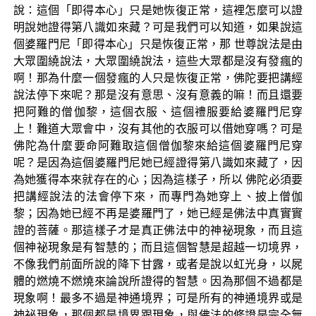
說：這個「即得本心」只是她恢復正常，這裡怎麼可以證
明說她證得第八識如來藏？可是我們可以知道，如果說這
個婆羅門尼「即得本心」只是恢復正常，那 世尊說法是由
大眾圍繞說法，大眾圍繞說法，這些大眾都是沒有發瘋的
啊！那為什麼一個發瘋的人只是恢復正常，佛陀要把講經
說法停下來呢？那是沒有意思、沒有意義的嘛！而且還要
把阿難的僧伽黎，這個衣服、這個禮服要給婆羅門尼穿
上！難道大眾會中，沒有其他的衣服可以借她穿嗎？可是
佛陀為什麼要命阿難取這個僧伽黎來給這個婆羅門尼穿
呢？是因為這個婆羅門尼她已經證得第八識如來藏了，因
為她獲得本來就存在的心；因為這樣子，所以 佛陀必須要
把講經說法的法會停下來，而專門為她穿上、披上僧伽
黎；因為她已經不再是婆羅門了，她已經是佛法中真實實
證的菩薩。那這樣子才是真正佛法中的神祕現象，而且這
個神祕現象是有智慧的；而且這個智慧是超越一切境界，
不像我們前面所說的降下甘露，或者是說以虹光身，以屍
體的燃燒不燃燒來論說所證得的智慧。因為那個不過都是
現象啊！最多不過是神通境界；可是所有的神通境界或是
神祕現象，那個都是境界跟現象，與佛法的修證是完全無