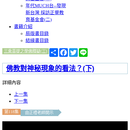
年代MUCH台--發現
新台灣 採訪正覺教
育基金會(二)
書籍介紹
局版書目錄
結緣書目錄
分
Facebook
Twitter
Line
三乘菩提之學佛釋疑(三)
享
佛教對神秘現象的看法？(下)
詳細內容
上一集
下一集
第118集
由正禮老師開示