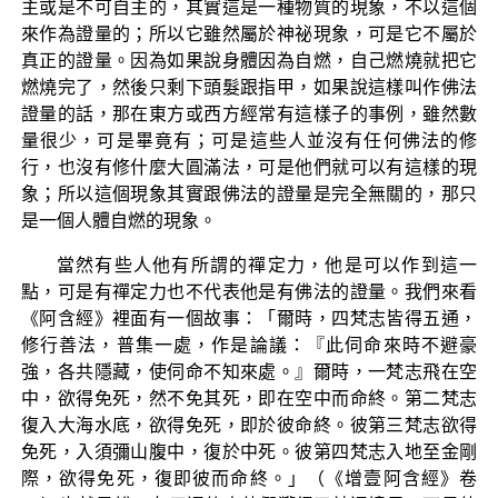
主或是不可自主的，其實這是一種物質的現象，不以這個
來作為證量的；所以它雖然屬於神祕現象，可是它不屬於
真正的證量。因為如果說身體因為自燃，自己燃燒就把它
燃燒完了，然後只剩下頭髮跟指甲，如果說這樣叫作佛法
證量的話，那在東方或西方經常有這樣子的事例，雖然數
量很少，可是畢竟有；可是這些人並沒有任何佛法的修
行，也沒有修什麼大圓滿法，可是他們就可以有這樣的現
象；所以這個現象其實跟佛法的證量是完全無關的，那只
是一個人體自燃的現象。
當然有些人他有所謂的禪定力，他是可以作到這一
點，可是有禪定力也不代表他是有佛法的證量。我們來看
《阿含經》裡面有一個故事：「爾時，四梵志皆得五通，
修行善法，普集一處，作是論議：『此伺命來時不避豪
強，各共隱藏，使伺命不知來處。』爾時，一梵志飛在空
中，欲得免死，然不免其死，即在空中而命終。第二梵志
復入大海水底，欲得免死，即於彼命終。彼第三梵志欲得
免死，入須彌山腹中，復於中死。彼第四梵志入地至金剛
際，欲得免死，復即彼而命終。」（《增壹阿含經》卷