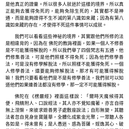
是他真正的證量。所以很多人就迷於這樣的境界。所以真
正能夠去獲得免死的，能夠免除生死的，其實都不是神
通，而是能夠證得不生不滅的第八識如來藏；因為有第八
識如來藏的存在，才使得不死這件事情可以成就。
我們可以看看這些神祕的境界，其實跟他們所修的法
是相違背的，因為在 佛陀的教誨裡面，如果一個人不修善
是不可能獲得解脫的。所以我們舉了四個梵志有五通，他
們修集善法，可是他們照樣不得免死；因為他們修學善
法，可是沒有修學解脫法，所以照樣不能獲得免死。一個
人修學善法，還要能夠修解脫法，那才有可能獲得解脫
嘛！我們只要看看他們是不是有修學善法，我們就可以知
道他們如果連善法都沒有修學，那一定不可能獲得解脫。
佛陀在《楞嚴經》裡面這樣說：「爾時天魔候得其
便，飛精附人、口說經法，其人亦不覺知魔著，亦言自得
無上涅槃，來彼求遊善男子處敷座說法；自形無變，其聽
法者忽自見身坐寶蓮華，全體化成紫金光聚；一眾聽人各
各如是，得未曾有；是人愚迷、惑為菩薩，婬逸其心、破