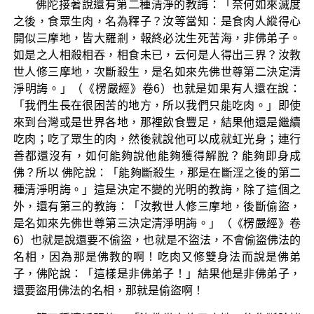
佛陀接著說還有第二種清淨的教誨：「奈何如來滅度
之後，食眾生肉，名為釋子？汝等當知：是食肉人縱得心
開似三摩地，皆大羅剎，報終必沈生死苦海，非佛弟子。
如是之人相殺相吞，相食未已，云何是人得出三界？汝教
世人修三摩地，次斷殺生，是名如來先佛世尊第二決定清
淨明誨。」（《楞嚴經》卷6）也就是如果有人還在說：
「我們生長在很困苦的地方，所以我們只能吃肉。」即使
來到台灣或是世界各地，那裡飲食豐足，結果他還是繼續
吃肉；吃了眾生的肉，然後就說他可以成就虹光身；連行
善都還沒有，如何能夠說他能夠獲得解脫？能夠即身成
佛？所以 佛陀說：「能夠斷殺生，那是在斷淫之後的第二
種清淨明誨。」這是決定不變的光明的教誨，除了這個之
外，還有第三的教誨：「汝教世人修三摩地，後斷偷盜，
是名如來先佛世尊第三決定清淨明誨。」（《楞嚴經》卷
6）也就是說還要不偷盜，也就是不盜法，不會偷盜佛法的
名相，因為那是佛教的啊！吃肉又修雙身法而說是佛弟
子，佛陀說：「這樣是非佛弟子！」結果他是非佛弟子，
還要盜用佛法的名相，那就是偷盜啊！