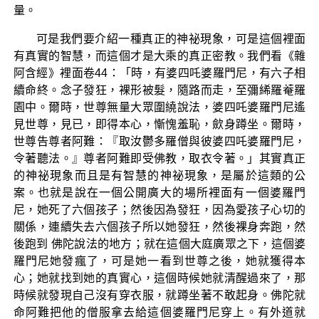
量。
可是我們要介紹一種真正的神祕現象，可是這個裡面
有真實的智慧，而這個才是大乘的真正密教。我們看《雜
阿含經》裡面卷44：「時，有婆四吒婆羅門尼，有六子相
續命終。念子發狂，裸形被髮，隨路而走，至彌絺羅菴羅
園中。爾時，世尊無量大眾圍繞說法，婆四吒婆羅門尼遙
見世尊，見已，即得本心，慚愧羞恥，歛身蹲坐。爾時，
世尊告尊者阿難：『取汝鬱多羅僧與彼婆四吒婆羅門尼，
令著聽法。』尊者阿難即受佛教，取衣令著。」其實真正
的神祕現象而且是有智慧的神祕現象，是屬於這類的公
案。也就是說在一個公開廣大的場所裡面有一個婆羅門
尼，她死了六個孩子；然後因為發狂，因為愛孩子心切的
關係，連續失去六個孩子所以她發狂，然後裸身奔跑，然
後跑到 佛陀說法的地方；就在這個大庭廣眾之下，這個婆
羅門尼她發瘋了，可是她一看到世尊之後，她就獲得本
心；她就找到她的真實心，這個時候她就清醒過來了，那
時候就發現自己沒有穿衣服，就蹲坐著不敢起身。佛陀就
命阿難把他的僧服拿去給這個婆羅門尼穿上。有外道就