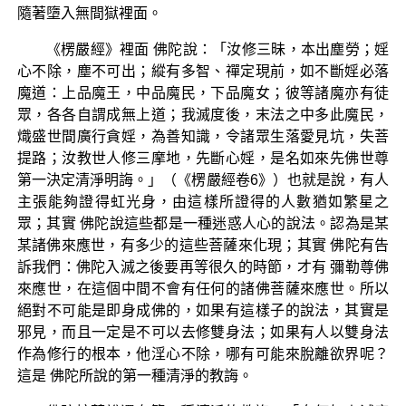
隨著墮入無間獄裡面。
《楞嚴經》裡面 佛陀說：「汝修三昧，本出塵勞；婬
心不除，塵不可出；縱有多智、禪定現前，如不斷婬必落
魔道：上品魔王，中品魔民，下品魔女；彼等諸魔亦有徒
眾，各各自謂成無上道；我滅度後，末法之中多此魔民，
熾盛世間廣行貪婬，為善知識，令諸眾生落愛見坑，失菩
提路；汝教世人修三摩地，先斷心婬，是名如來先佛世尊
第一決定清淨明誨。」（《楞嚴經卷6》）也就是說，有人
主張能夠證得虹光身，由這樣所證得的人數猶如繁星之
眾；其實 佛陀說這些都是一種迷惑人心的說法。認為是某
某諸佛來應世，有多少的這些菩薩來化現；其實 佛陀有告
訴我們：佛陀入滅之後要再等很久的時節，才有 彌勒尊佛
來應世，在這個中間不會有任何的諸佛菩薩來應世。所以
絕對不可能是即身成佛的，如果有這樣子的說法，其實是
邪見，而且一定是不可以去修雙身法；如果有人以雙身法
作為修行的根本，他淫心不除，哪有可能來脫離欲界呢？
這是 佛陀所說的第一種清淨的教誨。