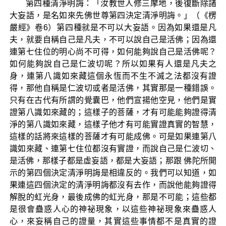
第四種清淨明誨：「汝教世人修三摩地，後復斷除諸
大妄語，是名如來先佛世尊第四決定清淨明誨。」（《楞
嚴經》卷6）第四種就是不可以大妄語。因為如果還是凡
夫，就要自稱自己是凡夫，不可以說自己是活佛；因為還
連第七住位的明心尚不可得，如何能夠說自己是活佛呢？
如何能夠說自己是仁波切呢？所以如果有人還是凡夫之
身，連第八識如來藏這個永恆而不生不滅之法都沒有證
得，那他自稱是仁波切或者是活佛，其實那是一種錯誤。
只有在古代有所謂的覺囊巴，他們宣揚他空見，他們是實
證第八識如來藏的；這樣子的菩薩，才有可能能夠證得清
淨的第八識如來藏，這樣子他才有可能實證真實的智慧，
這樣的話將來這樣的菩薩才有可能成佛。可是如果連第八
識如來藏、連第七住位都沒有實證，而說自己是仁波切、
是活佛，那樣子都是虛妄語，都是大妄語；那跟 佛陀所開
示的第四個決定清淨明誨是相違反的。我們可以知道，如
果連這四個決定的清淨明誨都沒有去作，而說他能夠證得
解脫的虹光身，最後成佛的虹光身，那是不可能；這些都
是很會蠱惑人心的神祕現象，以這些神祕現象來蠱惑人
心，來妄稱自己的證量，其實這些事情都不是真實的證