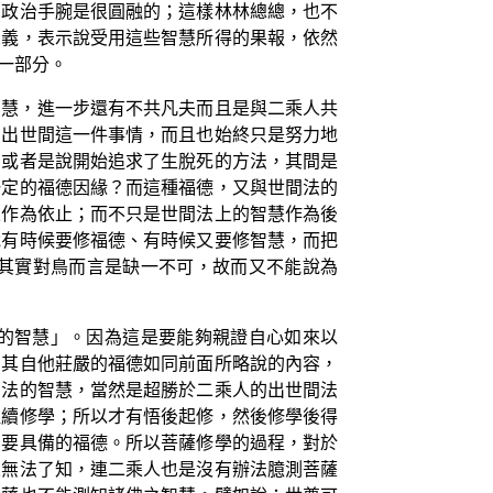
的政治手腕是很圓融的；這樣林林總總，也不
思義，表示說受用這些智慧所得的果報，依然
一部分。
智慧，進一步還有不共凡夫而且是與二乘人共
到出世間這一件事情，而且也始終只是努力地
，或者是說開始追求了生脫死的方法，其間是
一定的福德因緣？而這種福德，又與世間法的
來作為依止；而不只是世間法上的智慧作為後
說有時候要修福德、有時候又要修智慧，而把
其實對鳥而言是缺一不可，故而又不能說為
的智慧」。因為這是要能夠親證自心如來以
，其自他莊嚴的福德如同前面所略說的內容，
間法的智慧，當然是超勝於二乘人的出世間法
繼續修學；所以才有悟後起修，然後修學後得
需要具備的福德。所以菩薩修學的過程，對於
人無法了知，連二乘人也是沒有辦法臆測菩薩