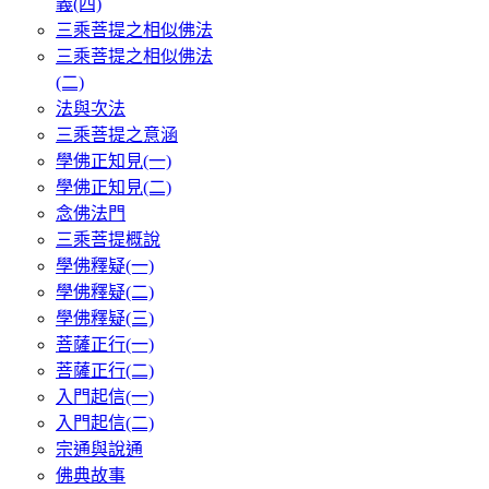
義(四)
三乘菩提之相似佛法
三乘菩提之相似佛法
(二)
法與次法
三乘菩提之意涵
學佛正知見(一)
學佛正知見(二)
念佛法門
三乘菩提概說
學佛釋疑(一)
學佛釋疑(二)
學佛釋疑(三)
菩薩正行(一)
菩薩正行(二)
入門起信(一)
入門起信(二)
宗通與說通
佛典故事