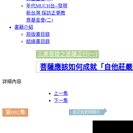
年代MUCH台--發現
新台灣 採訪正覺教
育基金會(二)
書籍介紹
局版書目錄
結緣書目錄
三乘菩提之菩薩正行(一)
菩薩應該如何成就「自他莊嚴
詳細內容
上一集
下一集
第092集
由正鈞老師開示