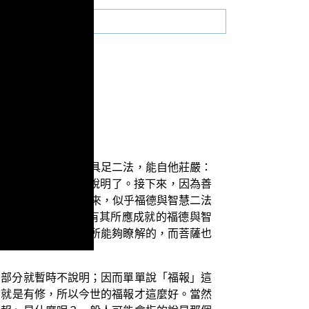
言：「善男子！菩薩具足二法，能自他莊嚴：
中已經先概略為大家說明了。接下來，因為善
莊嚴。」從表面上看來，似乎福德與智慧二法
覺乘與菩薩乘，各有其所應成就的福德與智
稱在學佛的一般大眾所能夠瞭解的，而菩薩也
個部分就暫時不說明；因而單單說「福報」這
乙就是有修，所以今世的福報才這麼好。當然