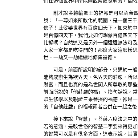
們在這個世界中所能夠觀察或瞭解的，當然
剛才說金轉輪聖王的福報是可以函蓋四
說：「一尊如來所教化的範圍，是一個三千
佛子！此娑婆世界有百億四天下，如來於中
是百億四天下，我們要如何想像百億四天下
比擬嗎？自然這又是另外一個遠遠無法可及
人家一定都是吃得開的！那麼大家這麼樣思
世、一劫又一劫繼續地修集福德。
可是，前面所說明的部分，只通於一般
能夠成辦生為欲界天、色界天的莊嚴，所以
財富，而且也真的是為世間人所尊敬的那些
前面所說的「他莊嚴的福」。換句話說，當
眾生修學以及親證三乘菩提的福德，卻是一
的「自他莊嚴」的福報兩者合併在一起之後
接下來說「智慧」。菩薩六度法之中的
若的意涵，是較世俗的智慧二字要來得更加
的智慧可以是有很多方面，這表示說，其實