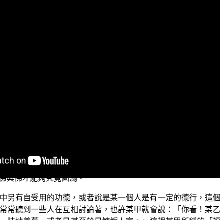
家談一談：菩薩應該如何成就「自他莊嚴」？
文是這麼說的：【善生言：「世尊！云何菩薩自他莊嚴？」佛
》卷2）為什麼是「自他莊嚴」的原因，上一次的菩薩正行之
：「菩薩應該要具足福德、智慧二法，才能夠在佛菩提道上自他
然而，因為佛法的方便析分為五乘——人乘、天乘、聲聞乘、緣
朗上口，其實福德與智慧的層次的深細、廣狹差別，卻不是號
佛與佛才能夠究竟圓滿。
中另有自受用的功德，或者說是某一個人是有一定的德行，這
常常聽到一些人在互相討論著，也許某甲就會說：「你看！某