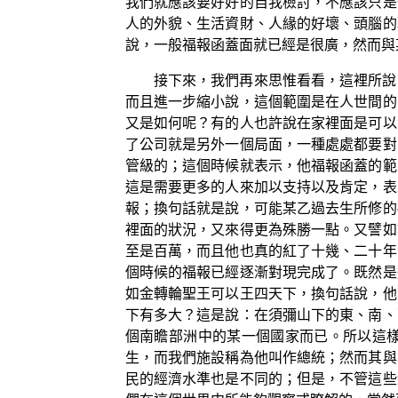
我們就應該要好好的自我檢討，不應該只是
人的外貌、生活資財、人緣的好壞、頭腦的
說，一般福報函蓋面就已經是很廣，然而與
接下來，我們再來思惟看看，這裡所說
而且進一步縮小說，這個範圍是在人世間的
又是如何呢？有的人也許說在家裡面是可以
了公司就是另外一個局面，一種處處都要對
管級的；這個時候就表示，他福報函蓋的範
這是需要更多的人來加以支持以及肯定，表
報；換句話就是說，可能某乙過去生所修的
裡面的狀況，又來得更為殊勝一點。又譬如
至是百萬，而且他也真的紅了十幾、二十年
個時候的福報已經逐漸對現完成了。既然是
如金轉輪聖王可以王四天下，換句話說，他
下有多大？這是說：在須彌山下的東、南、
個南瞻部洲中的某一個國家而已。所以這
生，而我們施設稱為他叫作總統；然而其與
民的經濟水準也是不同的；但是，不管這些