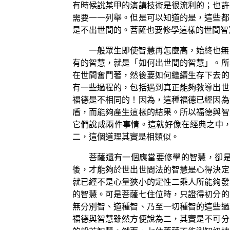
有時候說某甲的演講技術是很流利的；也許
需要一一列舉。但是可以知道的是，這些都
是不出世間的。菩薩也要修學這樣的世間智
一般眾生即使智慧再怎麼高，始終也無
有的智慧，就是「如何出世間的智慧」。所
在世間奮鬥著，然後要如何繼續生存下去的
有一些過程的，包括遇到真正能夠教導出世
福德是不相同的！因為，這種福德已經因為
盾，而能夠產生這樣的結果。所以福德與智
它們說成兩件事情。這就好像在經典之中
二，這個道理其實是相類似。
菩薩還有一個應當要修學的智慧，卻
後，才能夠於世出世間法的智慧是心得決定
就已經不是心量狹小的定性二乘人所能夠發
的智慧。可是菩薩七住位時，只證得初分的
無分別智、道種智、乃至一切種智的這些過
福德與智慧雖然方便說為二，其實是不可分