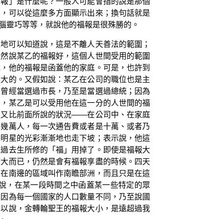
福報」是什麼呢？一般人可能會指的說是那個
壞，可以從這麼多方面顯示出來；換句話就是
腦靈巧等等，就說他的福報是很殊勝的。
顯地可以知道說，這是不離人天善法的範圍；
雖然說某乙的福報好，這個人世間受用的範圍
說，他的福報是函蓋他的家庭。可是，也許到
較大的。又假如說：某乙在公司的職位也是主
是曾經當選過市長，乃至是當選過總統；因為
中，某乙是可以受用他在這一分的人世間的福
這又比前面所說的狀況——在公司中、在家庭
有幾萬人，每一次通告費或者是十萬、或者乃
，明星的光彩漸漸地也走下坡；表示說，他這
把過去生所修的「福」用掉了。即使是福報大
廣大而已，仍然是會有福報享盡的時候。四天
是在南邊的區域叫作南瞻部洲，而且只是在這
說，在某一段時間之中函蓋某一些特定的眾
，因為每一個國家的人口數量不同，乃至說國
所以說，金轉輪聖王的福報大小，是遠超過我