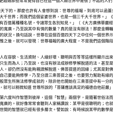
更超過那些常常覺得自己在這一個人類世界中是很了不起的人們
天下的。那麼也許有人會想到說：世尊的福報，到底可以函蓋
大千世界；而我們這個娑婆世界，也是一個三千大千世界。」《
有百億萬種種名號，令諸眾生各別知見。」（《大方廣佛華嚴經
的寬廣，乃至說其中有情的數量？真的是沒有辦法！那麼金轉
的狀況。換句話說，世尊在這個百億四天下之中任何一個世界
惟之後，就可以發現：世尊福報的廣大程度，不是我們這個階
人在容貌、生活資財、人緣好壞、聰明與否等等這樣所顯示出
只生而為人；乃至說，也沒有辦法成辦修學解脫道的法，甚至
人，卻仍然沒有能夠親證解脫道、佛菩提道的因緣；尤其是對
自己要能夠修學，乃至分證三乘菩提之後，也要努力幫助有緣
般眾生所無法修學成就的，除非他也開始在三乘菩提中有一分
，就可以稍微知道 世尊所說的「菩薩應該具足的福德自他莊嚴
第六度叫作智慧到彼岸，這個「智慧」兩個字，是隨著世俗法
寬廣的。就好像常常會聽到人家稱讚說：某甲是很聰明的；也
世間的智慧就已經有很多層次。譬如說：有時候說某甲的數學