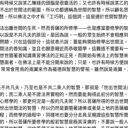
有時候又說某乙賺錢的頭腦是很靈活的；又也許有時候說某乙
不出於世間法的範圍，所以也都通稱為世間的智慧。所以顧名
慧，所以佛法之中才有「工巧明」這個詞，這是通於世間智慧的
法出離世間的生死。然而菩薩的所修學——也是應當要修學的
以說是不共凡夫的原因，是因為說，一般的眾生始終不會相應
問題，只在這個部分。這就表示說：要能夠開始修學出世間法
間法的善知識，並且也願意親近而恭敬隨學。這難道不需要有
世世隨著善知識熏習佛法的正知正見，而開始有佛法上的智慧
慧兩者，在佛法上是不能分開來說的；只是，也許有時候方便
，常常會用鳥的兩翼來作為福德與智慧的譬喻，雖然說是兩翼，
是不共凡夫，乃至也是不共二乘人的智慧，那就是「世出世間法
的；而二乘人是不證法界實相的。然而要能夠得此初分的智慧
心修學的，那更何況是一般的凡夫呢？所以菩薩所得的世出世
世出世間法的智慧，所以仍然是要隨著諸佛或者是上地的菩薩
程；而修學的過程中，同樣地也要分分去具足親證這些智慧所
的。所以菩薩所要修學的般若智慧是極其深廣的，不要說一般