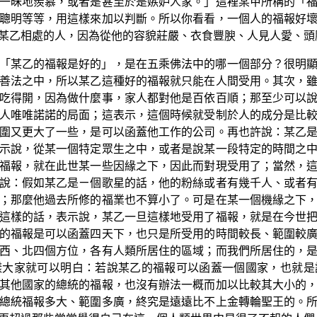
一昧地羨慕，或者是甚至於是嫉妒人家。」這裡某甲所稱的「
聰明等等，用這樣來加以判斷。所以你看看，一個人的福報好
某乙相處的人，因為從他的容貌莊嚴、衣食豐腴、人見人愛、頭
「某乙的福報是好的」，是在五乘佛法中的哪一個部分？很明
善法之中，所以某乙這種好的福報就只能在人間受用。其次，
吃得開，因為做什麼事，家人都對他是百依百順；那至少可以
人唯唯諾諾的局面；這表示，這個時候就受制於人的成分是比
圍又更大了一些，是可以函蓋他工作的公司。再也許說：某乙
示說，從某一個特定眾生之中，或者是說某一段特定的時間之
福報，就在此世某一些因緣之下，因此而對現受用了；當然，
說：假如某乙是ㄧ個歌星的話，他的粉絲或者有幾千人、或者
；那麼他過去所修的福業也不算小了。可是在某一個機緣之下
這樣的話，表示說，某乙一旦這樣地受用了福報，就是在今世
的福報是可以函蓋四天下，也只是所受用的時間較長、範圍較
西、北四個方位，各有人類所居住的區域；而我們所居住的，
樣大家就可以明白：若說某乙的福報可以函蓋一個國家，也就是
其他國家的總統的福報，也沒有辦法一概而加以比較其大小的
總統福報多大、範圍多廣，終究是遠遠比不上金轉輪聖王的。