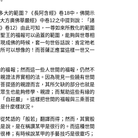
。
多大的範圍？《長阿含經》卷18中，佛開示
大方廣佛華嚴經》中卷12之中提到說：「諸
》卷12）由此可知，一尊如來所教化的範圍
輪聖王的福報可以函蓋的範圍，能夠與世尊相
示現成佛的時候，套一句世俗話說：肯定祂老
段所可以想像的！而菩薩正應當這樣一世又一
來的福報；然而這一些人世間的福報，仍然不
是親證法界實相的法。因為現見一些饒有世間
佛菩提道的親證而言，其所欠缺的部分也就是
的眾生也能夠修學、親證；而幫助這些有緣的
的「自莊嚴」。這樣把世間的福報與三乘菩提
」是什麼樣狀況。
而從梵語的「般若」翻譯而得；然而，其實般
就是說，是在稱讚某甲是很行的。而這種世間
是很棒；有時候說某甲的手藝技巧是很靈巧；