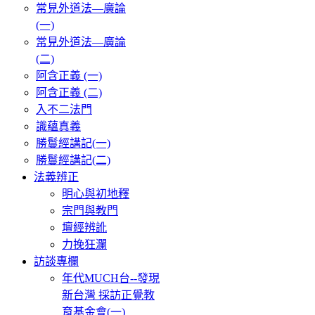
常見外道法—廣論
(一)
常見外道法—廣論
(二)
阿含正義 (一)
阿含正義 (二)
入不二法門
識蘊真義
勝鬘經講記(一)
勝鬘經講記(二)
法義辨正
明心與初地釋
宗門與教門
壇經辨訛
力挽狂瀾
訪談專欄
年代MUCH台--發現
新台灣 採訪正覺教
育基金會(一)