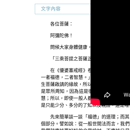
文字內容
各位菩薩：
阿彌陀佛！
問候大家身體健康，精神愉快！
「三乘菩提之菩薩正行」，今天要和大
在《優婆塞戒經》卷第二中，有一段經
一者福德，二者智慧。」】（《優婆塞戒經
生菩薩啟請的緣故，所以 世尊接著就回答
是眾所周知，因為這是很平常的兩個法。
慧；所以，即使一般人都能夠隨時引用而朗
是只能少分、多分的了知以及親證，這是唯
先來簡單談一談「福德」的道理；而其
個部分。譬如說：從一般世間法而言，我們