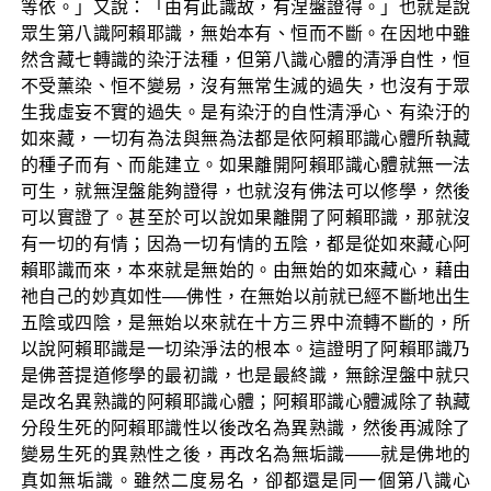
等依。」又說：「由有此識故，有涅盤證得。」也就是說
眾生第八識阿賴耶識，無始本有、恒而不斷。在因地中雖
然含藏七轉識的染汙法種，但第八識心體的清淨自性，恒
不受薰染、恒不變易，沒有無常生滅的過失，也沒有于眾
生我虛妄不實的過失。是有染汙的自性清淨心、有染汙的
如來藏，一切有為法與無為法都是依阿賴耶識心體所執藏
的種子而有、而能建立。如果離開阿賴耶識心體就無一法
可生，就無涅盤能夠證得，也就沒有佛法可以修學，然後
可以實證了。甚至於可以說如果離開了阿賴耶識，那就沒
有一切的有情；因為一切有情的五陰，都是從如來藏心阿
賴耶識而來，本來就是無始的。由無始的如來藏心，藉由
祂自己的妙真如性──佛性，在無始以前就已經不斷地出生
五陰或四陰，是無始以來就在十方三界中流轉不斷的，所
以說阿賴耶識是一切染淨法的根本。這證明了阿賴耶識乃
是佛菩提道修學的最初識，也是最終識，無餘涅盤中就只
是改名異熟識的阿賴耶識心體；阿賴耶識心體滅除了執藏
分段生死的阿賴耶識性以後改名為異熟識，然後再滅除了
變易生死的異熟性之後，再改名為無垢識——就是佛地的
真如無垢識。雖然二度易名，卻都還是同一個第八識心