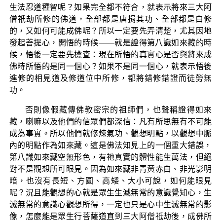
生法忍道種智呢？如果完全都不符合，就表示將來三大阿
僧祇劫所修的佛道，全部都是唐捐其功、全部都是白修
的，又如何可能成佛呢？所以一定要先弄清楚，尤其因地
發起菩提心，開悟的時候——就是證得第八識如來藏的時
候，悟後一定要先檢查：現在所悟的真實心是否與將來成
佛時所悟的是同一個心？如果不是同一個心，就表示悟後
進修的相見道及修道位中所修，都將錯修錯證而徒勞無
功。
否則像假藏傳佛教密宗的祖師們，也聲稱證得如來
藏，喇嘛以及他們的信眾們都深信：凡有所思無有不可能
成為事實。所以他們就修煉氣功、觀想明點，以觀想中脈
內的明點作為如來藏。這是佛法知見上的一個重大錯誤，
第八識如來藏空無形色，有祂真實的體性能生萬法，但絕
對不是觀想所可眼見。因為如來藏非青黃赤白、非光影明
暗，也沒有長短、方圓、高矮、大小可說，如何能眼見
呢？況且能觀想的心就是眾生生滅無常的意識覺知心，生
滅無常的意識心觀想所得，一定也只是心中生滅無常的影
像，怎麼能是眾生行菩薩道直到三大阿僧祇劫後，成佛所