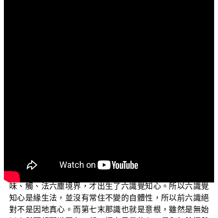
文字內容
各位菩薩：
阿彌陀佛！
在前一集「三乘菩提之菩薩正行」節目中，我們說明
了佛菩提的修學，從最初發心求證悟的心體——因地心，
與後來覺悟乃至成佛所依的心體——果地覺，必定是同一
個實相心體，就是眾生的第八識如來藏——阿賴耶識。
意思是說因地心與果地覺必須是同一個心。因為前六
識的見聞覺知心乃是第八阿賴耶識借著無明業種及貪愛所
變生，有著眼、耳、鼻、舌、身五根的色身，加上不是物
質色身的第七識意根，然後這六根接觸了色、聲、香、
味、觸、法六塵境界，才出生了六識覺知心。所以六識覺
知心是緣生法，並沒有常住不變的自體性，所以前六識絕
對不是因地真心。而第七末那識也就是意根，雖然是無始