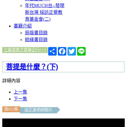
年代MUCH台--發現
新台灣 採訪正覺教
育基金會(二)
書籍介紹
局版書目錄
結緣書目錄
分
Facebook
Twitter
Line
三乘菩提之菩薩正行(一)
享
菩提是什麼？(下)
詳細內容
上一集
下一集
第012集
由正源老師開示