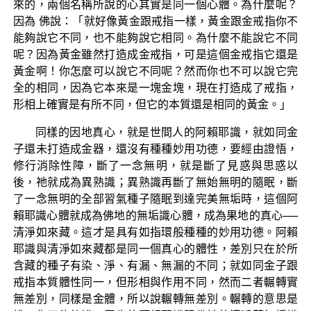
來的，兩個名稱所說的心其實是同一個心體。為什麼呢？
因為 佛說：「就好像黃金跟戒指一樣，黃金跟金戒指你不
能夠說它不同，也不能夠說它相同。為什麼不能說它不同
呢？因為黃金雖然打造成金戒指，可是這個金戒指它還是
黃金啊！你怎麼可以說它不同呢？然而你也不可以說它完
全的相同，因為它本來是一塊金塊，現在打造成了戒指，
形相上確實是有所不同，但它的本質還是相同的黃金。」
同樣的因地真心，就是世間人的阿賴耶識，就如同金
子還未打造成金器，還沒有種種妙用功德，要經由證悟，
修行消除性障，斷了一念無明，就是斷了見惑與思惑以
後，祂就成為異熟識；異熟識再斷了無始無明的隨眠，斷
了一念無明的全部習氣種子隨眠到達完美無垢時，這個阿
賴耶識心體就成為佛地的無垢識心體，成為果地的真心──
清淨如來藏。這才是具有如指環般種種的妙用功德。阿賴
耶識與清淨如來藏都是同一個真心的體性，差別只在於所
含藏的種子有染、淨、有漏、無漏的不同；就如同金子跟
戒指本質體性同一，但形相與作用不同，然而二者輾轉實
無差別，同樣是金體，所以說輾轉無差別。輾轉的意思是