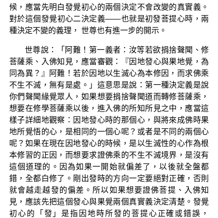
候，應當先明白發覺初心的兩個決定不會改變的真實義。
對於這個發覺初心二決定義——也就是初發菩提心時，兩
種決定不變的義理， 世尊也有進一步的開示。
世尊說：「阿難！第一義者：汝等若欲捐捨聲聞、修
菩薩乘、入佛知見，應當審觀：『因地發心與果地覺，為
同為異？』阿難！若於因地以生滅心為本修因，而求佛乘
不生不滅，無有是處。」這意思是說：第一種決定義是說
你們聲聞緣覺眾人，如果想要捐捨聲聞道而轉修菩薩乘，
想要在修學菩薩乘以後，進入佛的所知所見之中，應當這
樣子詳細地觀察：因地發心時的那個心，與將來成佛時果
地所覺悟的心，是相同的一個心呢？或者是不同的兩個心
呢？如果在現在因地發心的時候，是以生滅性的心作為根
本修習的正因，而想要求證佛乘的不生不滅境界，是沒有
這個道理的。因為如果一開始就偏差了，以後就全盤都
錯，全都白修了。剛出發時的方向一定要絕對正確，否則
就會越走越發的偏差。所以如果想要證佛菩提、入佛知
見，應該先把這個發心與果覺兩個真實義決定清楚。發覺
初心的「發」是指因地時所發的菩提心正確或錯誤，