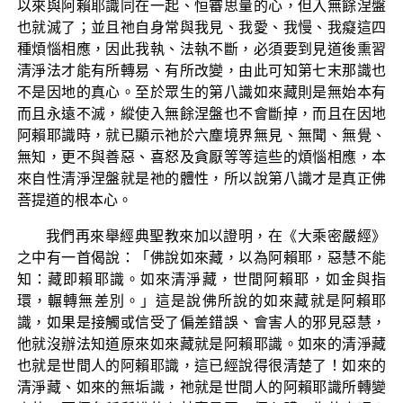
以來與阿賴耶識同在一起、恒審思量的心，但入無餘涅盤
也就滅了；並且祂自身常與我見、我愛、我慢、我癡這四
種煩惱相應，因此我執、法執不斷，必須要到見道後熏習
清淨法才能有所轉易、有所改變，由此可知第七末那識也
不是因地的真心。至於眾生的第八識如來藏則是無始本有
而且永遠不滅，縱使入無餘涅盤也不會斷掉，而且在因地
阿賴耶識時，就已顯示祂於六塵境界無見、無聞、無覺、
無知，更不與善惡、喜怒及貪厭等等這些的煩惱相應，本
來自性清淨涅盤就是祂的體性，所以說第八識才是真正佛
菩提道的根本心。
我們再來舉經典聖教來加以證明，在《大乘密嚴經》
之中有一首偈說：「佛說如來藏，以為阿賴耶，惡慧不能
知：藏即賴耶識。如來清淨藏，世間阿賴耶，如金與指
環，輾轉無差別。」這是說佛所說的如來藏就是阿賴耶
識，如果是接觸或信受了偏差錯誤、會害人的邪見惡慧，
他就沒辦法知道原來如來藏就是阿賴耶識。如來的清淨藏
也就是世間人的阿賴耶識，這已經說得很清楚了！如來的
清淨藏、如來的無垢識，祂就是世間人的阿賴耶識所轉變