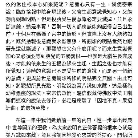
依的常住根本心如來藏呢？意識心只有一生，縱使密宗
說：臨終捨報中陰身現起後，又會生起意識覺知心，又能
夠再觀想明點。但是投胎受生後意識必定要滅掉，並且永
斷無餘，這是事實！否則一切人都應該能夠記得自己出生
前，十個月在媽媽子宮中的情形。但實際上沒有人能夠如
此。既然捨報後意識就永斷無餘，所觀想的明點當然也跟
著永遠就斷滅了，那觀想它又有什麼用呢？而來生意識覺
知心又必須要等到胎兒的五勝義根──也就是大腦生長完成
後，才能夠依來生的五根為緣來生起，生起之後也才能有
所覺知；這時的意識已不是受生前的意識，而是另一個新
的意識，更與前世意識觀想所修的明點完全無關。由此可
知，將觀想所見光點、明點說為第八識如來藏，這是極為
幼稚愚癡的說法。密宗信眾們，聽信假藏傳佛教中法王喇
嘛們這樣的說法去修行，必定是應驗了「因地不真，果招
迂曲」的佛語至教。
在這一集中我們延續前一集的內容，進一步舉出經典
中 世尊開示的聖教，為大家說明真正佛菩提的根本心就是
第八識如來藏。並且強調因地發心求證的菩提心、開悟所