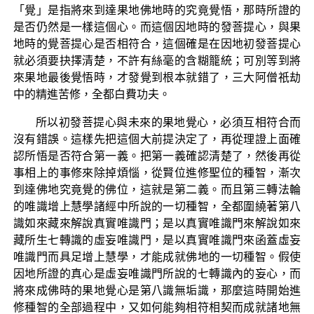
「覺」是指將來到達果地佛地時的究竟覺悟，那時所證的
是否仍然是一樣這個心。而這個因地時的發菩提心，與果
地時的覺菩提心是否相符合，這個確是在因地初發菩提心
就必須要抉擇清楚，不許有絲毫的含糊籠統；可別等到將
來果地最後覺悟時，才發覺到根本就錯了，三大阿僧祇劫
中的精進苦修，全都白費功夫。
所以初發菩提心與未來的果地覺心，必須互相符合而
沒有錯誤。這樣先把這個大前提決定了，再從理證上面確
認所悟是否符合第一義。把第一義確認清楚了，然後再從
事相上的事修來除掉煩惱，從賢位進修聖位的種智，漸次
到達佛地究竟覺的佛位，這就是第二義。而且第三轉法輪
的唯識增上慧學諸經中所說的一切種智，全都圍繞著第八
識如來藏來解說真實唯識門；是以真實唯識門來解說如來
藏所生七轉識的虛妄唯識門，是以真實唯識門來函蓋虛妄
唯識門而具足增上慧學，才能成就佛地的一切種智。假使
因地所證的真心是虛妄唯識門所說的七轉識內的妄心，而
將來成佛時的果地覺心是第八識無垢識，那麼這時開始進
修種智的全部過程中，又如何能夠相符相契而成就諸地無