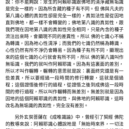
說：你不能夠說：眾生的阿賴耶識跟佛地的清淨藏無垢識
是完全一樣的。因為所含藏的種子有不同。但 佛與凡夫的
第八識心體的真如性卻是完全一樣的，真如法性是從因地
直到佛地，都一樣不會轉變的；佛地第八識的真如性，跟
我們現在因地第八識的真如性完全相同，只是內含的種子
流注出來時，會顯現不同的差異性。所以 佛的七識心不稱
為轉識，因為祂心性清淨；而我們的七識仍然稱為轉識，
心性仍然有所不淨仍會轉易。因為種子有所不同，顯現出
來的這個七識的心行就會有所不同，所以 佛的第八識叫作
無垢識，我們的就叫作阿賴耶識。因為有這裏面的差別，
所以才叫作輾轉，輾轉的意思就是說：裏面終究還是有一
些差異，所以要經過一段時間的修行轉變，這就是個過
程；這個證悟後修行的過程，從證悟之後到成佛這一段時
間的修行過程，所以叫作輾轉而無差別。無差別就是因為
因地的這個阿賴耶識的真如性，與佛地的阿賴耶識，這時
改名為無垢識的真如性，完全沒有差別。
另外玄奘菩薩在《成唯識論》中，曾經引了契經 佛陀
的教導來說：阿賴耶識心體說祂是「無始時來界，一切法