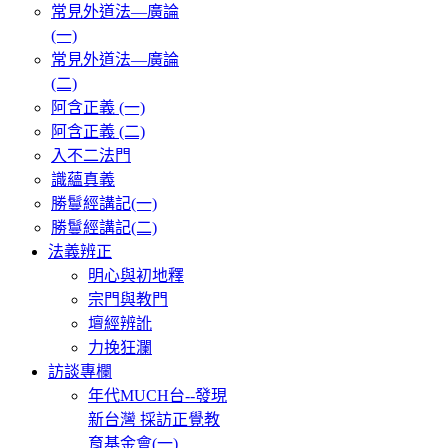
常見外道法—廣論
(一)
常見外道法—廣論
(二)
阿含正義 (一)
阿含正義 (二)
入不二法門
識蘊真義
勝鬘經講記(一)
勝鬘經講記(二)
法義辨正
明心與初地釋
宗門與教門
壇經辨訛
力挽狂瀾
訪談專欄
年代MUCH台--發現
新台灣 採訪正覺教
育基金會(一)