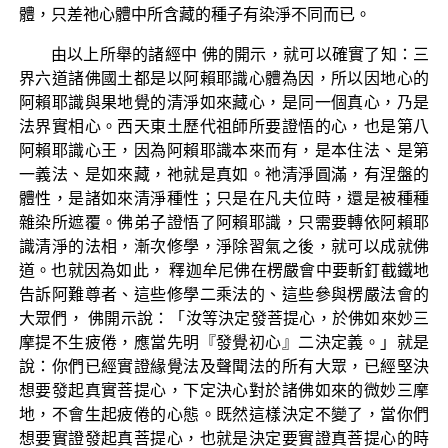
體，只差祂心體中所含藏的種子有染淨不同而已。
由以上所舉的諸經中 佛的開示，就可以確實了知：三
界六道諸佛國土都是以阿賴耶識心體為因，所以因地心的
阿賴耶識與果地覺的清淨如來藏心，是同一個真心，乃是
法界實相心。西天東土歷代祖師所要證悟的心，也是第八
阿賴耶識心王，因為阿賴耶識本來而有，是本住法、是第
一義法、是如來藏，祂就是真如。祂清淨圓滿，有涅盤的
體性，是諸如來清淨種性；只是在凡夫位時，還是被種種
雜染所遮覆。佛弟子證悟了阿賴耶識，只需要轉依阿賴耶
識清淨的法相，漸次修學，淨除習氣之後，就可以成就佛
道。也就因為如此， 釋迦牟尼佛在楞嚴會中要斬釘截鐵地
告訴阿難尊者、這些修學二乘法的、這些參與楞嚴法會的
大眾們， 佛開示說：「汝等決定發菩提心，於佛如來妙三
摩提不生疲倦，應當先明『發覺初心』二決定義。」就是
說：你們已經實證緣覺法及聲聞法的所有大眾，已經堅決
想要發起真實菩提心，下定決心對於諸佛如來的微妙三摩
地，不會生起疲倦的心態。既然這樣決定不變了，當你們
想要實證發起真菩提心，也就是決定要實證真菩提心的時