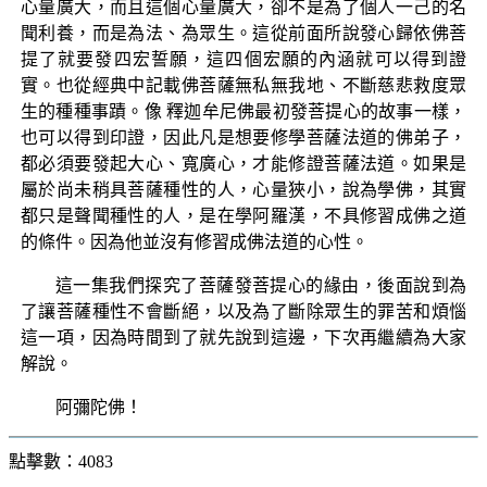
心量廣大，而且這個心量廣大，卻不是為了個人一己的名
聞利養，而是為法、為眾生。這從前面所說發心歸依佛菩
提了就要發四宏誓願，這四個宏願的內涵就可以得到證
實。也從經典中記載佛菩薩無私無我地、不斷慈悲救度眾
生的種種事蹟。像 釋迦牟尼佛最初發菩提心的故事一樣，
也可以得到印證，因此凡是想要修學菩薩法道的佛弟子，
都必須要發起大心、寬廣心，才能修證菩薩法道。如果是
屬於尚未稍具菩薩種性的人，心量狹小，說為學佛，其實
都只是聲聞種性的人，是在學阿羅漢，不具修習成佛之道
的條件。因為他並沒有修習成佛法道的心性。
這一集我們探究了菩薩發菩提心的緣由，後面說到為
了讓菩薩種性不會斷絕，以及為了斷除眾生的罪苦和煩惱
這一項，因為時間到了就先說到這邊，下次再繼續為大家
解說。
阿彌陀佛！
點擊數：4083