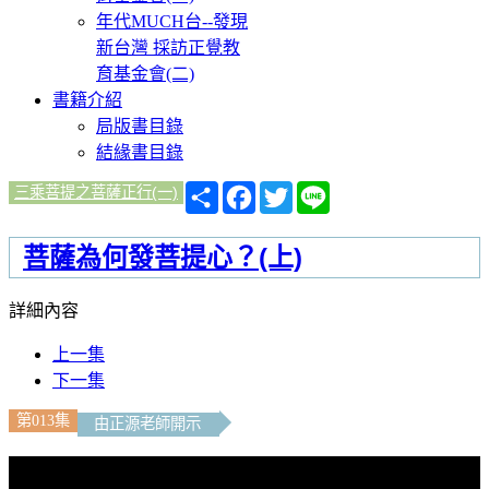
年代MUCH台--發現
新台灣 採訪正覺教
育基金會(二)
書籍介紹
局版書目錄
結緣書目錄
分
Facebook
Twitter
Line
三乘菩提之菩薩正行(一)
享
菩薩為何發菩提心？(上)
詳細內容
上一集
下一集
第013集
由正源老師開示