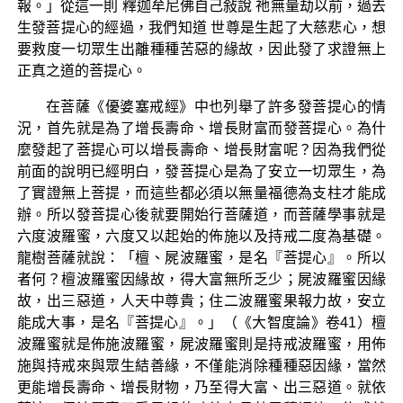
報。」從這一則 釋迦牟尼佛自己敍說 祂無量劫以前，過去
生發菩提心的經過，我們知道 世尊是生起了大慈悲心，想
要救度一切眾生出離種種苦惡的緣故，因此發了求證無上
正真之道的菩提心。
在菩薩《優婆塞戒經》中也列舉了許多發菩提心的情
況，首先就是為了增長壽命、增長財富而發菩提心。為什
麼發起了菩提心可以增長壽命、增長財富呢？因為我們從
前面的說明已經明白，發菩提心是為了安立一切眾生，為
了實證無上菩提，而這些都必須以無量福德為支柱才能成
辦。所以發菩提心後就要開始行菩薩道，而菩薩學事就是
六度波羅蜜，六度又以起始的佈施以及持戒二度為基礎。
龍樹菩薩就說：「檀、屍波羅蜜，是名『菩提心』。所以
者何？檀波羅蜜因緣故，得大富無所乏少；屍波羅蜜因緣
故，出三惡道，人天中尊貴；住二波羅蜜果報力故，安立
能成大事，是名『菩提心』。」（《大智度論》卷41）檀
波羅蜜就是佈施波羅蜜，屍波羅蜜則是持戒波羅蜜，用佈
施與持戒來與眾生結善緣，不僅能消除種種惡因緣，當然
更能增長壽命、增長財物，乃至得大富、出三惡道。就依