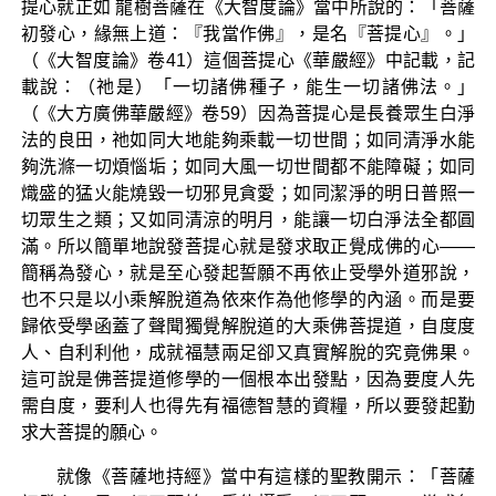
提心就正如 龍樹菩薩在《大智度論》當中所說的：「菩薩
初發心，緣無上道：『我當作佛』，是名『菩提心』。」
（《大智度論》卷41）這個菩提心《華嚴經》中記載，記
載說：（祂是）「一切諸佛種子，能生一切諸佛法。」
（《大方廣佛華嚴經》卷59）因為菩提心是長養眾生白淨
法的良田，祂如同大地能夠乘載一切世間；如同清淨水能
夠洗滌一切煩惱垢；如同大風一切世間都不能障礙；如同
熾盛的猛火能燒毀一切邪見貪愛；如同潔淨的明日普照一
切眾生之類；又如同清涼的明月，能讓一切白淨法全都圓
滿。所以簡單地說發菩提心就是發求取正覺成佛的心——
簡稱為發心，就是至心發起誓願不再依止受學外道邪說，
也不只是以小乘解脫道為依來作為他修學的內涵。而是要
歸依受學函蓋了聲聞獨覺解脫道的大乘佛菩提道，自度度
人、自利利他，成就福慧兩足卻又真實解脫的究竟佛果。
這可說是佛菩提道修學的一個根本出發點，因為要度人先
需自度，要利人也得先有福德智慧的資糧，所以要發起勤
求大菩提的願心。
就像《菩薩地持經》當中有這樣的聖教開示：「菩薩