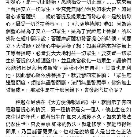
初發心，是一切正願始，悉能攝受一切正願。……當求無
上菩提安立一切眾生，令究竟無餘涅盤及如來大智。如是
發心求菩薩道……緣於菩提及緣眾生而發心求。是故初發
心，攝受一切菩提善根。」（《菩薩地持經》卷1）因為這
個發心是為了安立一切眾生，是為了實證無上菩提，所以
佛陀在經中開示說：菩薩摩訶薩初發菩提心的時候，就要
立下大誓願，然後心中要這樣子想：如果我將來證得無上
正等菩提時，必當要大大地利益一切眾生，要安置一切眾
生佛菩提的大般涅盤中，並且應當教化一切眾生，讓他們
都能夠具足般若波羅蜜。這樣不但是自利、其實也是利
他，因此發心歸依佛菩提了，就要發四宏誓願：「眾生無
邊誓願度，煩惱無盡誓願斷，法門無量誓願學，佛道無上
誓願成。」那眾生是在什麼因緣下，會發起菩提心呢？
釋迦牟尼佛在《大方便佛報恩經》中，就開示了有四
種發菩提心的情況：第一種情況是有一個人，他出生在 如
來住世的年代，或者出生在 如來入滅後不久，如來的教法
仍然住世，只要稟承 如來的教法，就能修學、就能證得聲
聞果，乃至諸菩薩果位。也就是說這個人是出生在正法