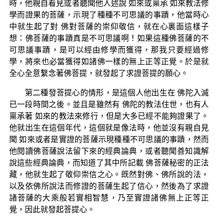
時，他親自看見或者聽聞他人述說 如來或稟承 如來教法修
學而證果的菩薩，示現了種種不可思議的事蹟，他當時心
中就生起了對 佛對菩薩的崇仰敬信，就在心裏面這樣子
想：佛菩薩的事蹟真是不可思議啊！如果這種佛菩薩的不
可思議事蹟，是可以經由修學而獲得，那我只要經過修
學，將來也必當獲得如諸佛一樣的無上正等正覺。於是就
全心全意繫念著佛菩提，就發起了求證菩提的願心。
第二種發菩提心的情形，是這個人他出生在 佛陀入滅
已一段時間之後。並且是雖然有 佛陀的教法住世，也有人
稟承著 如來的教法來修行，但是大多已經不能夠證果了。
他就出生在這個年代，這個就是像法時，他並沒有親自見
聞 如來或者是實證的菩薩示現種種不可思議的事蹟，然而
他閱讀佛菩薩說法留下來的經典論典，或者聽聞善知識解
說這些經典論典，而知道了其中所記載 佛菩薩秘密的正法
藏，他就生起了敬仰崇信之心。既然對佛、佛所說的法，
以及依佛所說法而修證的菩薩生起了信心，然後為了求證
諸菩薩的大乘般若實相智慧，乃至實證諸佛無上正等正
覺，因此就發起菩提心。