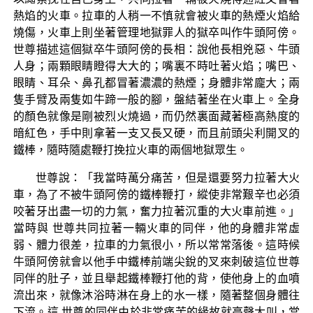
熱焰的火車。拉車的人稍一不慎就會被火車的熱煙火焰給
燒傷，火車上則坐著管理地獄罪人的獄卒叫作牛頭阿傍。
世尊描述這個獄卒牛頭阿傍的長相：說他長相兇惡、牛頭
人身；兩顆眼睛瞪得大大的；嘴裏不時吐著火焰；嘴巴、
眼睛、耳朵、鼻孔都冒著濃濃的熱煙；身體非常龐大；兩
隻手臂及兩隻如牛蹄一般的腳，盤結著坐在火車上。全身
的顏色就像是剛被烈火燒過，而仍然裏面藏著極高熱度的
暗紅色，手中則拿著一支又長又硬，而且前頭尖利開叉的
鐵棒，隨時隨處鞭打挽拉火車的兩個地獄眾生。
世尊說：「我當時萬分痛苦，但是還要努力拉著大火
車，為了不被牛頭阿傍的鐵棒鞭打，縱使非常艱辛也必須
咬著牙出盡一切的力氣，奮力拉著沉重的大火車前進。」
當時與 世尊共同拉著一輛火車的同伴，他的身體非常虛
弱、體力很差，拉車的力氣很小，所以常常落後。這時候
牛頭阿傍就會以他手中鐵棒前端尖銳的叉來刺破這位世尊
同伴的肚子，並且舉起鐵棒鞭打他的背，使他身上的血噴
流出來，就像沐浴時淋在身上的水一樣，隨著整個身體往
下流。這 世尊的同伴由於非常痛苦的緣故就高聲大叫，當