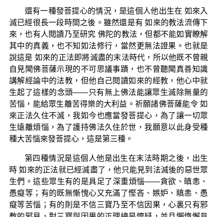
還有一種發菩提心的情況，是這個人他出生在 如來入
滅已經很長一段時間之後。雖然還是有 如來的教法流傳下
來，也有人閱讀乃至研究 佛陀的教法，但都不能如實瞭解
其中的真義，也不知如法修行，當然更無法證果。也就是
說這是 如來的正法即將滅盡的末法時代，所以他既不曾親
自見聞佛菩薩示現的不可思議事蹟，也不曾聽聞真善知識
講解經論中的法教，但他自己閱讀如來的經教，他心中就
生起了這樣的念頭——只有無上佛法能讓眾生滅除無量的
苦惱，能給眾生離苦得樂的大利益。祈願諸佛菩薩能令 如
來正法久住不滅，我如今也應當發菩提心，為了讓一切眾
生遠離煩惱，為了護持佛法久住於世，我願意以此身受種
種大苦惱來發菩提心，這是第三種。
第四種情況是這個人他是出生在末法時期之後，出生
時 如來的正法就已經滅盡了，他只能見到法滅後的惡世眾
生們。這些眾生有的是具足了深重煩惱——貪欲、瞋恚、
愚癡等；有的既無慚愧心又充滿了慳吝、嫉妒、瞋恚、愚
癡等苦惱；有的則是不信三寶乃至不信因果，心裏只有邪
教的邪見，對三寶與因果的正理總是懷疑，並且懶惰懈怠