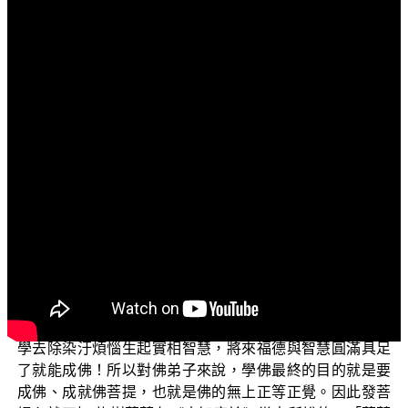
文字內容
各位菩薩：
阿彌陀佛！
在「三乘菩提之菩薩正行」前面兩集節目中，我們詳
細為大家說明：真正佛菩提的根本心就是第八識如來藏，
讓大家對菩提的真實義理能有深刻的瞭解。那麼我們常常
聽寺院裏的師父說：「學佛尤其是修學大乘佛法，就要發
菩提心。」又是為什麼呢？
大家都知道佛教之所以不同於其他世間宗教，就在於
它不認為世間有一個高高在上、唯一主宰萬物的上帝。而
是認為一切眾生都是平等的，都有成佛之性。只要透過修
學去除染汙煩惱生起實相智慧，將來福德與智慧圓滿具足
了就能成佛！所以對佛弟子來說，學佛最終的目的就是要
成佛、成就佛菩提，也就是佛的無上正等正覺。因此發菩