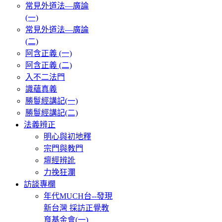
常見外道法—廣論
(一)
常見外道法—廣論
(二)
阿含正義 (一)
阿含正義 (二)
入不二法門
識蘊真義
勝鬘經講記(一)
勝鬘經講記(二)
法義辨正
明心與初地釋
宗門與教門
壇經辨訛
力挽狂瀾
訪談專欄
年代MUCH台--發現
新台灣 採訪正覺教
育基金會(一)