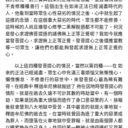
不肯修種種善行。這個出生在如來正法已經滅盡時代的
人，他看到當時眾生心性惡劣的情況之後，心中就生起了
這樣的念頭：在這個重大惡劣的時代，眾生都不能修善，
這時候的人尚且連發心修學二乘解脫道都不可能了，何況
是發心求證佛菩提道的諸佛無上正等正覺呢？我如今就應
當發菩提心，求證無上正等正覺。發菩提心之後還應當教
導一切眾生，讓他們也都能夠發起求證無上正等正覺的
心。
以上這四種發菩提心的情況，當然以第四種——在 如
來的正法已經滅盡，眾生心中充滿三毒煩惱又無慚愧心，
懶惰懈怠、不修善行的惡世中，來發菩提心最為稀有難
得。在經典中 釋迦牟尼佛就敍述了 祂在因地時發菩提心的
情形，就是在過去久遠不可計其數的時劫當中，有一個時
劫，如果是因為重大煩惱而造作了身口意惡業的人，捨報
後就會墮到八大地獄中受苦，其中最苦的就是火車地獄。
釋迦牟尼佛的過去生，在當時就曾因為造了重大的惡業成
為罪人，而墮落在火車地獄中受罪報，就是由兩個罪人都
以繩索挽在自己身上，共同拉著一輛被火燒得通紅又冒著