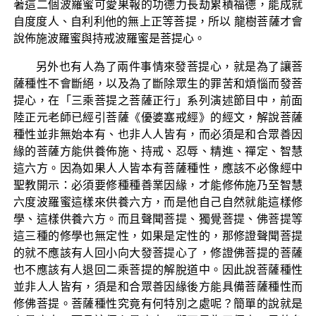
著這二個波羅蜜可愛果報的功德力長劫累積福德，能成就
自度度人、自利利他的無上正等菩提，所以 龍樹菩薩才會
說佈施波羅蜜與持戒波羅蜜是菩提心。
另外也有人為了兩件事情來發菩提心，就是為了讓菩
薩種性不會斷絕，以及為了斷除眾生的罪苦和煩惱而發菩
提心，在「三乘菩提之菩薩正行」系列演述節目中，前面
陸正元老師已經引菩薩《優婆塞戒經》的經文，解說菩薩
種性並非無始本有、也非人人皆有，而必須是和合眾善因
緣的菩薩方能供養佈施、持戒、忍辱、精進、禪定、智慧
這六方。因為如果人人皆本有菩薩種性，應該不必像經中
聖教開示：必須要修種種善業因緣，才能修佈施乃至智慧
六度波羅蜜這樣來供養六方，而是他自己自然就能這樣修
學、這樣供養六方。而且聲聞菩提、獨覺菩提、佛菩提等
這三種的修學也無定性，如果是定性的，那修證聲聞菩提
的就不應該有人回小向大發菩提心了，修證佛菩提的菩薩
也不應該有人退回二乘菩提的解脫道中。因此說菩薩種性
並非人人皆有，須是和合眾善因緣後方能具備菩薩種性而
修佛菩提。菩薩種性究竟有何特別之處呢？簡單的說就是