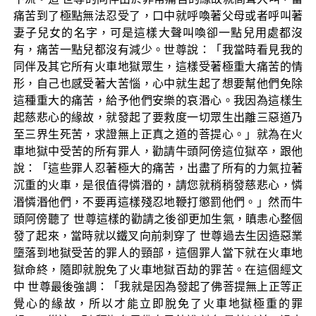
痛苦到了極點無法忍受了，口中就呼喚著父母或者呼叫著
妻子兒女的名字，可是這樣大聲叫喚卻一點兒用處都沒
有，痛苦一點兒都沒有減少。世尊說：「我當時看見我的
同伴及其它所有火車地獄眾生，這樣受著極重大痛苦的情
形，自己也感受著大苦惱，心中就生起了想要幫他們免除
這種重大的痛苦，給予他們安樂的哀湣心。我因為這樣生
起慈悲心的緣故，就發起了要救度一切眾生出離三惡道乃
至三界生死苦，求證無上正真之道的菩提心。」就為在火
車地獄中受苦的所有罪人，勸請牛頭阿傍這位獄卒，跟他
說：「這些罪人忍著極大的痛苦，出盡了所有的力氣拉著
沉重的火車，是很值得憐湣的，請您就稍稍發慈悲心，憐
湣憐湣他們，不要再這樣殘忍地鞭打懲罰他們。」然而牛
頭阿傍聽了 世尊這樣的勸請之後卻更加生氣，瞋恚心整個
發了起來，當時就以鐵叉向前刺穿了 世尊過去生因造惡業
墮落到地獄受苦的罪人的頸部，這個罪人當下就在火車地
獄命終，隨即就脫免了火車地獄百劫的罪苦。在這個經文
中 世尊最後強調：「我就是因為發起了佛菩提無上正等正
覺心的緣故，所以才能立即脫免了火車地獄極重的罪