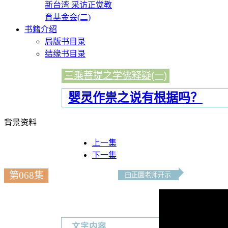
新台湾 采访正觉教
育基金会(二)
书籍介绍
局版书目录
结缘书目录
三乘菩提之学佛释疑(一)
婴灵作祟之说有根据吗？
背景资料
上一集
下一集
第068集
由正圜老师开示
文字内容