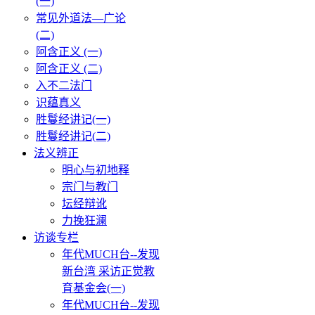
(一)
常见外道法—广论
(二)
阿含正义 (一)
阿含正义 (二)
入不二法门
识蕴真义
胜鬘经讲记(一)
胜鬘经讲记(二)
法义辨正
明心与初地释
宗门与教门
坛经辩讹
力挽狂澜
访谈专栏
年代MUCH台--发现
新台湾 采访正觉教
育基金会(一)
年代MUCH台--发现