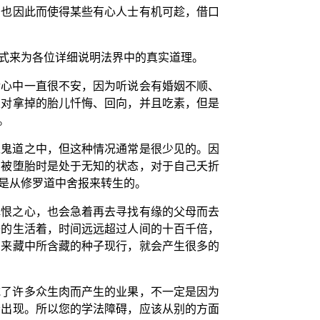
；也因此而使得某些有心人士有机可趁，借口
式来为各位详细说明法界中的真实道理。
后心中一直很不安，因为听说会有婚姻不顺、
天对拿掉的胎儿忏悔、回向，并且吃素，但是
。
入鬼道之中，但这种情况通常是很少见的。因
为被堕胎时是处于无知的状态，对于自己夭折
是从修罗道中舍报来转生的。
瞋恨之心，也会急着再去寻找有缘的父母而去
寿的生活着，时间远远超过人间的十百千倍，
如来藏中所含藏的种子现行，就会产生很多的
吃了许多众生肉而产生的业果，不一定是因为
会出现。所以您的学法障碍，应该从别的方面