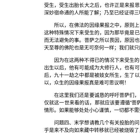
受生，受生出胎长大之后，也许正是来报恩
深妙宿命通的人所能了解；乃至已经证得三
所以，在佛法的因缘果报之中，原则上
这种特殊情况下来受生的，因为那毕竟是已
而无法避免的事。菩萨之所以畏因，原因也
天至尊的佛陀也是无可奈何一样；我们就只
因为在这两种不得已的情况下来受生的
出生以后，他有可能成为大修行人，也有可
后，九十一劫之中都是被妓女所生，生了以
以，众生的因缘果报真是难可思议啊！
在这里我们还是要诚恳的呼吁菩萨们，
仅就这一世来看的话，那就应该要遵循“菩
情形。如果能够处处小心谨慎，一切都不需
问题四、末学想请教几个有关投胎的问
乎是来不及向如来藏中转移就已经被烧毁了