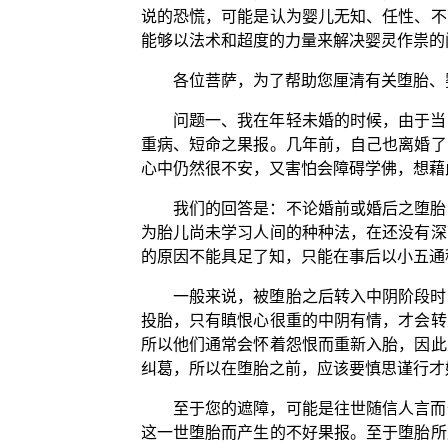
说的恐慌，可能是认为婴儿无知、任性、不
能够以法术和超度的力量来解决婴灵作祟的
各位菩萨，为了帮助您厘清有关堕胎、
问题一、我在年轻未婚的时候，由于当
重病、短命之果报。几年前，自己也离婚了
心中仍然很不安，又害怕会障碍学佛，想藉
我们的回答是：不论婚前或婚后之堕胎
为胎儿尚未学习人间的种种法，在还没有深
的原因不能具足了知，只能在事后以小五通
一般来说，被堕胎之后转入中阴阶段时
投胎，只有瞋恨心很重的中阴有情，才会转
所以他们通常会怀着怨恨而重新入胎，因此
纠葛，所以在堕胎之前，应该要慎思谨行才
至于您的遮障，可能是往世随信人言而
这一世堕胎而产生的不好果报。至于堕胎所