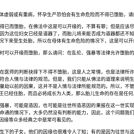
体虚弱或有重病，怀孕生产恐怕会有生命危险而不得已堕胎，请
得已而堕胎，在佛法中这是可以开缘的，不算有罪；但是应该
因为这位妇女已经是道器了，而胎儿将来能否成为道器都还不
况下来受生处胎，所以在母体有生命危险的情况下，这是可以开
时可以开缘而堕胎，那么请问：在乱伦、强暴等法律允许堕胎
在医师的判断抉择下不得不堕胎，这是人之常情，也是法律所
符合人情与法律的规范。但是，我们只能从佛法的道理来说明
量劫以前的因果，这并不是人情与法律所能规范的。所以，不
王已经住胎，而且必将成长为人类，那么胎儿生命的存在是任何
强暴，可能是造因，也可能是往世所造恶因的果报在这一世实
命通的情况下，大多仍然没有判断的能力，因此，这个问题我
因缘等众多经典之中是常可看见的。
生下的子女，他们的因缘也很难令人了知；有的是因为往世与