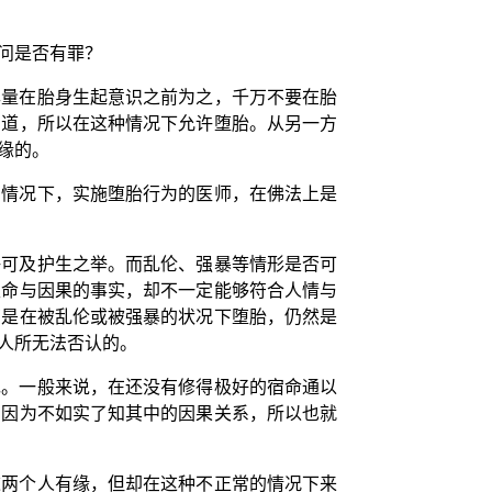
问是否有罪？
尽量在胎身生起意识之前为之，千万不要在胎
知道，所以在这种情况下允许堕胎。从另一方
缘的。
的情况下，实施堕胎行为的医师，在佛法上是
许可及护生之举。而乱伦、强暴等情形是否可
生命与因果的事实，却不一定能够符合人情与
管是在被乱伦或被强暴的状况下堕胎，仍然是
人所无法否认的。
现。一般来说，在还没有修得极好的宿命通以
们因为不如实了知其中的因果关系，所以也就
这两个人有缘，但却在这种不正常的情况下来