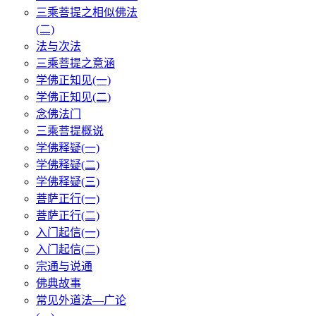
三乘菩提之相似佛法
(二)
法与次法
三乘菩提之意涵
学佛正知见(一)
学佛正知见(二)
念佛法门
三乘菩提概说
学佛释疑(一)
学佛释疑(二)
学佛释疑(三)
菩萨正行(一)
菩萨正行(二)
入门起信(一)
入门起信(二)
宗通与说通
佛典故事
常见外道法—广论