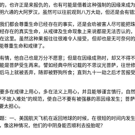
的，也许正是来报仇的，也有可能是借着这种强制的因缘来成
明六通的大阿罗汉，虽然可以往前观到八万大劫，但还是会有错
我们都会尊重生命已经存在的事实，还是会劝被害人尽可能把
经存在的真实生命，从戒律及生命现象上来说都是无法否认的
在这里。虽然这种果报往往很难令人接受，但却也是无可奈何
能尊重生命和戒律了。
有情，他自己也是万分不愿意；但是在因缘成熟时，却又不得
能是菩萨受生再来。譬如经典中所记载的不思议光菩萨，往世
后马上就被丢弃，随即被野狗所食；直到九十一劫之后才苦报
要多在戒律上用心，多在法义上用心，并且能够谨言慎行，自
萨不故入难处”的规范，使自己不要有被强暴的恶因缘发生；菩
要太担心。
题：一、美国航天飞机在返回地球的时候，在很短的时间内发
，像这种情况，他们的中阴身能否顺利去投胎呢？