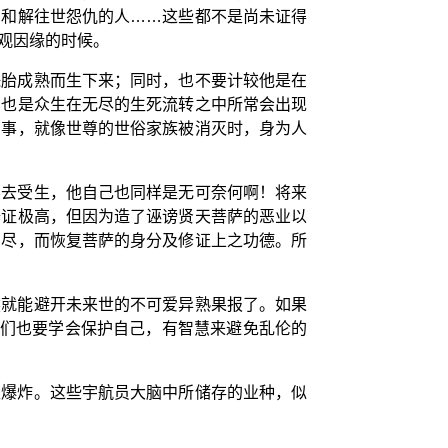
为和解往世怨仇的人……这些都不是尚未证得
观因缘的时候。
珠胎成熟而生下来；同时，也不要计较他是在
，也是众生在无尽的生死流转之中所常会出现
的事，就像世尊的世俗家族被消灭时，身为人
不去受生，他自己也同样是无可奈何啊！将来
修证极高，但因为造了诬谤贤天菩萨的恶业以
受尽，而恢复菩萨的身分及修证上之功德。所
然就能避开未来世的不可爱异熟果报了。如果
萨们也要学会保护自己，有智慧来避免乱伦的
生爆炸。这些宇航员大脑中所储存的业种，似