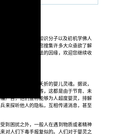
对，一般尚未学佛的知识分子以及初机学佛人
些问题。我们特别为您搜集许多大众亟欲了解
普罗大众种下学习正法的因缘，欢迎您继续收
腹中或者出生不久就夭折的婴儿灵魂。据说，
庭不安、社会恐惧等等，这都是由于节育、未
大幅广告，他们宣称能够为人超度婴灵，排解
婴兵来探听他人的隐私，互相传递消息，甚至
庭受到困扰之外，一般人在遇到物质或者精神
机来对人们下毒手报复似的。人们对于婴灵之