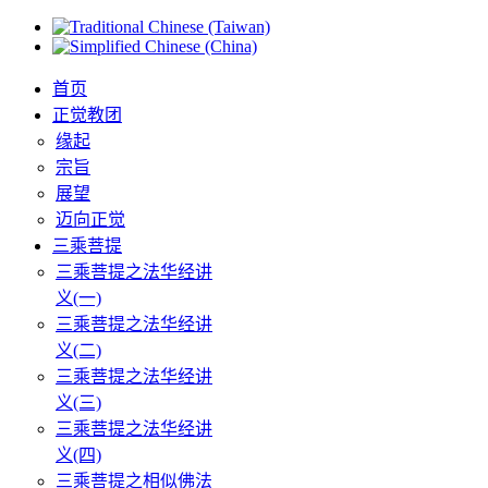
首页
正觉教团
缘起
宗旨
展望
迈向正觉
三乘菩提
三乘菩提之法华经讲
义(一)
三乘菩提之法华经讲
义(二)
三乘菩提之法华经讲
义(三)
三乘菩提之法华经讲
义(四)
三乘菩提之相似佛法