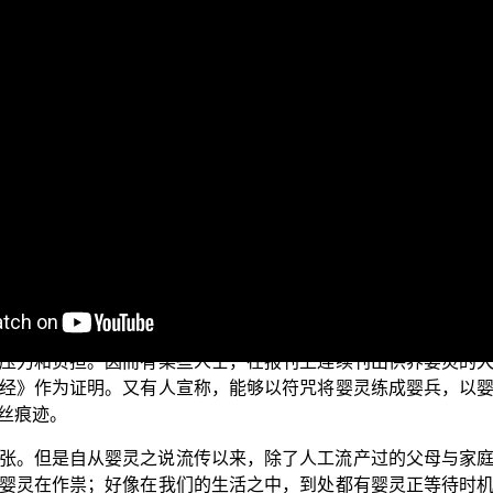
目前正在演述的是“三乘菩提之学佛释疑”单元，内容主要是针
各种疑难杂症，希望透过佛法的角度，知道应当如何来看待这
为您一一解答，并且为大家讲述这其中的真实道理，希望能为
之说有根据吗？
流行着一种婴灵信仰的传说。所谓婴灵包括了人工流产、胎死
或者现象来危害其亲属以及其他跟他们有仇的人，以致造成家
压力和负担。因而有某些人士，在报刊上连续刊出供养婴灵的
经》作为证明。又有人宣称，能够以符咒将婴灵练成婴兵，以
丝痕迹。
张。但是自从婴灵之说流传以来，除了人工流产过的父母与家
婴灵在作祟；好像在我们的生活之中，到处都有婴灵正等待时