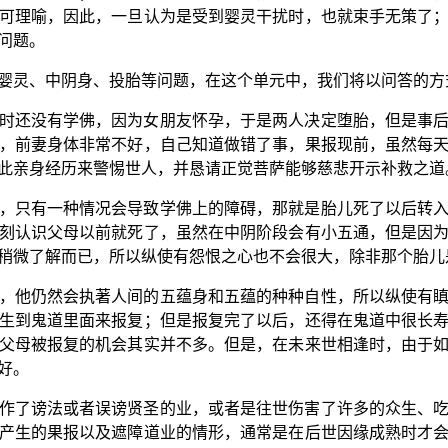
可理喻，因此，一旦认为是受到婴灵干扰时，也就束手无策了
问题。
婴灵、中阴身、投胎等问题，在这个单元中，我们将以问答的方
时还没有学佛，因为女朋友怀孕，于是两人决定堕胎，但是事
，前妻身体非常不好，自己知道做错了事，果报现前，虽然每
此亲身经历来警惕世人，并恳请正觉菩萨能够慈悲开示补救之道
，只有一种情况会导致学佛上的障碍，那就是胎儿死了以后转
刻认识父母以前就死了，虽然在中阴阶段会有小五通，但是因
稍微了解而已，所以纵使有怨恨之心也不会很大，除非那个胎儿
，他仍然会执著人间的五蕴身和五蕴的种种自性，所以纵使有
生到鬼道里面来报复；但是报复完了以后，还得在鬼道中很长
父母被报复的机会其实并不多。但是，在未来世相逢时，由于
好。
作了谤法或者误谤贤圣的业，或者是往世伤害了许多的众生、
产生的果报以及遮障道业的情形，通常是在后世因缘成熟时才