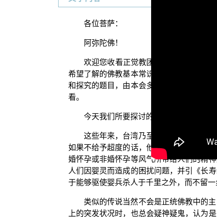
各位菩萨：
阿弥陀佛！
欢迎您收看正觉教团的电视弘法节目。
希望了解的佛教基本常识，和日常生活中的
和探究的题目，由本会多位亲教师在节目中
看。
今天我们所要探讨的题目是：婴灵作祟
这些年来，台湾乃至其他华人地区普遍
如果不给予超度的话，他们便会以种种方式
婚怀孕或非婚怀孕等风气所带给人们的精神
人们因婴灵而造成的困扰问题，并引《长寿
于能够驱使婴兵杀人于千里之外，而不留一
类似的传说当然不会是正统佛教中的主
上的突发状况时，也总会疑神疑鬼，认为是