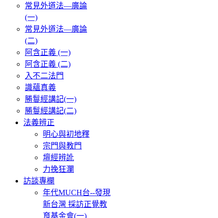
常見外道法—廣論
(一)
常見外道法—廣論
(二)
阿含正義 (一)
阿含正義 (二)
入不二法門
識蘊真義
勝鬘經講記(一)
勝鬘經講記(二)
法義辨正
明心與初地釋
宗門與教門
壇經辨訛
力挽狂瀾
訪談專欄
年代MUCH台--發現
新台灣 採訪正覺教
育基金會(一)