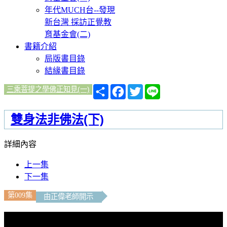
年代MUCH台--發現
新台灣 採訪正覺教
育基金會(二)
書籍介紹
局版書目錄
結緣書目錄
分
Facebook
Twitter
Line
三乘菩提之學佛正知見(一)
享
雙身法非佛法(下)
詳細內容
上一集
下一集
第009集
由正偉老師開示