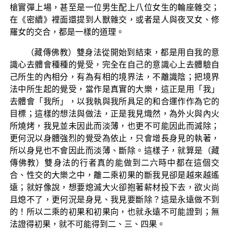
槍實彈上場，甚至是一位男生配上八位女生的輪座雜交；
在《密續》裡面還提到人獸雜交，或者是人與夜叉女、修
羅女的交合，都是一樣的道理。
（藏傳佛教）雙身法從開始到結束，都是用自我的意
識心去體會種種的覺受，完全在自己的意識心上去體驗自
己所生的內相分，有為有相的境界法，不離識陰；把境界
法中所生起的覺受，當作是真實的大樂，這正是用「我」
去體會「我所」，以我執與我所具足的和合運作作為它的
目標；這樣的想法與做法，正是我見熾然，為外火與內火
所燒烤，我見並未因此而淡薄，也更不可能因此而滅除；
更何況以身體強烈的覺受為依止，只會增長身見的執著，
所以身見也不會因此而淡薄、斷除。這樣子，就算是（藏
傳佛教）雙身法的行者真的能做到二六時中都在這個交
合、性交的大樂之中，離二乘初果的斷我見卻是越來越遙
遠；就好像說，想要熄滅大火卻抱著薪材投下去，欲火尚
且熄不了，更何況是身見、我見要斷除？這是永遠做不到
的！所以二乘的初果和初果向，也就永遠不可能證到；無
法證得初果，就不可能得到二、三、四果。