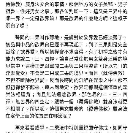
傳佛教）雙身法交合的事情，那個地方的女子美豔、男子
粗魯，性好男女之事；那各位判斷一下：這又是三界中的
哪一界？一定是欲界嘛！那是欲界的什麼地方呢？這樣子
明白了嗎？
聲聞的二果叫作薄地，是說對於欲界愛已經淡薄了，
初品與中品的欲界貪已經不再現起了；到了三果則是完全
斷除了欲界愛，所以初禪會不求自得，有了初禪之後才有
能力求證二、三、四禪。讓自己常住於男女雙身淫樂的境
界當中，這樣正是跟聲聞二果與三果相違背，所以它（的
淫樂覺受）不會是二果或三果的境界。而且（藏傳佛教）
不但不斷除欲界愛，反而長時間的沉醉在淫樂之中，那不
但初禪發不起來，連未到地定、欲界定都與這個深重的淫
樂法相違背；尚且無法遠離欲界，那色界的二、三、四
禪，無色界的四空定，跟這一個（藏傳佛教）雙身法就更
不相關了。所以呢，這個男女雙修的（藏傳佛教）雙身法
在定學上面的位置是在哪邊呢？
再來看看戒學。二乘法中特別重視嚴守佛戒，如同守