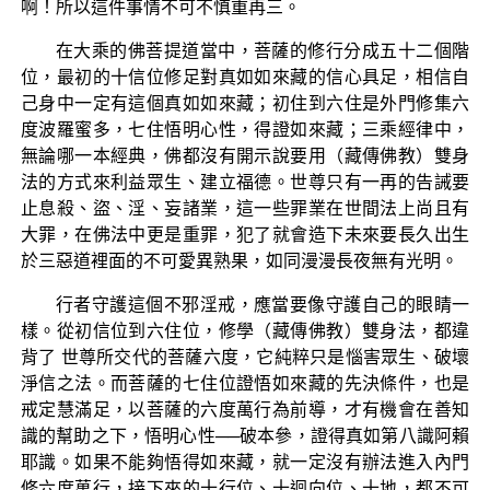
啊！所以這件事情不可不慎重再三。
在大乘的佛菩提道當中，菩薩的修行分成五十二個階
位，最初的十信位修足對真如如來藏的信心具足，相信自
己身中一定有這個真如如來藏；初住到六住是外門修集六
度波羅蜜多，七住悟明心性，得證如來藏；三乘經律中，
無論哪一本經典，佛都沒有開示說要用（藏傳佛教）雙身
法的方式來利益眾生、建立福德。世尊只有一再的告誡要
止息殺、盜、淫、妄諸業，這一些罪業在世間法上尚且有
大罪，在佛法中更是重罪，犯了就會造下未來要長久出生
於三惡道裡面的不可愛異熟果，如同漫漫長夜無有光明。
行者守護這個不邪淫戒，應當要像守護自己的眼睛一
樣。從初信位到六住位，修學（藏傳佛教）雙身法，都違
背了 世尊所交代的菩薩六度，它純粹只是惱害眾生、破壞
淨信之法。而菩薩的七住位證悟如來藏的先決條件，也是
戒定慧滿足，以菩薩的六度萬行為前導，才有機會在善知
識的幫助之下，悟明心性──破本參，證得真如第八識阿賴
耶識。如果不能夠悟得如來藏，就一定沒有辦法進入內門
修六度萬行，接下來的十行位、十迴向位、十地，都不可