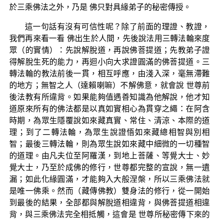
於三乘佛法之外，乃是 佛只對具緣弟子的秘密傳授。
這一句話有沒有可信性呢？除了前面的理證、教證，
我們再來看一看 佛出生於人間，先後說法用三轉法輪來度
眾（的實情）：先說解脫道，再說佛菩提道；先教弟子證
得解脫生死的能力，再迴小向大求證圓滿的佛菩提道。三
轉法輪的教法前後一貫，相互呼應，由淺入深，毫無滯難
的地方；無智之人（達賴喇嘛）不解佛意，就會說 世尊前
後法教有所違背。如果能夠值遇善知識為他解說，他才知
道原來所有的佛法都是以真如實相心為貫穿之繩：在阿含
時期，為眾生隱覆說如來藏真實、常住、清涼、本際的道
理；到了二轉法輪，為眾生說證悟如來藏總相智與別相
智；最後三轉法輪，則為眾生說如來藏中細微的一切種智
的道理。由凡夫位至阿羅漢，到地上菩薩、等覺大士、妙
覺大士，乃至於成佛的修行，世尊都完整的宣說，無一遺
漏；如此化緣圓滿，才能夠入大般涅槃，所以三乘佛法就
是唯一佛乘。然而（藏傳佛教）雙身法的修行，從一開始
到最後的結果，全部都與解脫道相違背，與佛菩提道相違
背，與三乘佛法完全相抵觸，這會是 世尊所秘密傳下來的