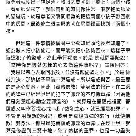
陵尊者就使出了神足通，轉眼之間就到了船上；兩個小孩
一看到師父來了，就很高興的如同像往常一般就抱著師父
的腳遊玩，於是尊者又瞬間順勢的把這兩個小孩子帶回家
中的房間，最後施主很高興的就在房間裡面找到了兩個小
孩。
但是這一件事情被僧團中少欲知足頭陀長老知道了，
認為賊人把小孩偷走，而畢陵又把小孩偷回來，這樣子畢
陵違犯了偷盜戒，為此舉行羯磨。於是 佛就問畢陵說：
「當時你是懷著怎樣的心去做這件事呢？」畢陵回答：
「我是以慈心去取回小孩，並沒有起偷盜之心。」於是 佛
就判決，那這樣子畢陵不算違戒。所以違戒與否，最重要
的是起心動念，因此（藏傳佛教）雙身法的修行，在二乘
的戒律中已經是具足的犯下了邪淫的不可懺重罪（因為他
們是刻意起心動念要邪淫的）。就算是在菩薩戒裡面─菩
薩戒又叫作菩提心戒─起了故犯之心，就已經是犯罪了，
不管是用觀想的明妃，或者是真槍實彈的來行（藏傳佛
教）雙身法，都是違犯菩薩戒邪淫的重罪；在經上說，就
算是修證到三賢十地，犯了這樣的重罪，也是一切盡失