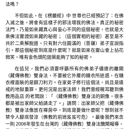
法嗎？
不但如此，在《楞嚴經》中 世尊也已經預記了：在佛
入滅之後，將會有這樣子的邪法壞我的佛法。真正的秘密
法門，乃是如來藏真心與妄心不同的這個秘密，也就是大
乘佛法實證如來藏的秘密；（這個實相的秘密）甚至是不
共於二乘解脫道，只有對六住圓滿的（菩薩）弟子宣說指
引。那這個秘密到底是什麼呢？就是如來在靈山會上拈花
微笑，唯有金色頭陀迦葉能夠了知的秘密。
在這兒，我們必須要呼籲所有的佛弟子儘速的離開
（藏傳佛教）雙身法，不要被它外層的糖衣所迷惑，在糖
衣裡面裝的是鋼刀利刃。在家弟子修行這個法，尚且是違
戒的地獄重罪，更何況是出家法師！我們曾經親耳聽到佛
教用品店 的老闆說：「（藏傳佛教）雙身法的銅像，很多
都是被出家師父給請走了。」請問：出家師父把（藏傳佛
教）雙身法像放在禪房中，到底是要做什麼呢？想到就不
禁令人腳底發涼（佛教的前途岌岌可危）。最後我們來念
一則 2006年發生在台灣的（藏傳佛教）雙身法醜聞報導，