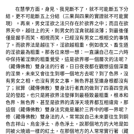
在慧學方面，身見、我見斷不了，就不可能斷五下分
結，更不可能斷五上分結（三果與四果的實證就不可能實
現）。再來，男女淫欲之法只存在於欲界之中；而且在欲
界天中，越往上的天，則男女的淫貪就越淡薄；到最後僅
僅是握手而笑、相視而笑，已經沒有男女二根相交的事情
了。而欲界法是越往下，淫欲越粗重，例如夜叉、畜生道
的淫欲最為粗重。那各位來想一想：一直讓自己在二六時
中保持著淫樂的粗重覺受，這是欲界哪一個層次的法呢？
（藏傳佛教）雙身法的行者，日日夜夜都在觀想這個深重
的淫樂，未來又會往生到哪一個地方去呢？到了色界，沒
有男女之相，也沒有男女之事，無色界甚至連身根都沒有
了；就算（藏傳佛教）雙身法行者真的做到了四喜四空具
足的發起，也只是將欲界法發揮到最極致最粗重，根本和
色界、無色界、甚至是欲界的清淨天境界都互相違背，那
這個（藏傳佛教）雙身法究竟是屬於三界中的哪一界呢？
修（藏傳佛教）雙身法的人，常常說自己未來要往生到銅
色吉祥山、烏金淨土、赤色淨土，說那個地方的大地是如
同被火燒過一樣的紅土，在那個地方的人常常實行著（藏