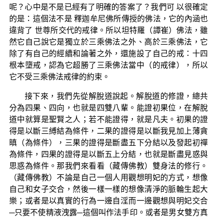
呢？心中是不是已經有了明確的答案了？我們可 以很確定
的是：這個法不是 釋迦牟尼佛所傳授的佛法，它的內涵也
違背了 世尊所交代的戒律。所以坦特羅（譚崔）佛法，雖
然它自己說它是獨立於三乘佛法之外、高於三乘佛法，它
除了有自己的經續和論著之外，還施設了自己的戒：十四
根本墮戒，認為它超勝了三乘佛法當中（的戒律），所以
它不受三乘佛法戒律的約束。
接下來，我們先從解脫道說起。解脫道的修證，總共
分為四果、四向，也就是四雙八輩。能證初果位，在解脫
道中就算是聖賢之人；若不能證得，就是凡夫。初果的證
得是以斷三縛結為條件，二果的證得是以斷我見加上薄貪
瞋（為條件），三果的證得是斷盡五下分結以及發起初禪
為條件，四果的證得是以斷五上分結，也就是斷盡見惑與
思惑為條件。那我們來看看（藏傳佛教）雙身法的修行。
（藏傳佛教）不論是自己一個人用觀想明妃的方式，想像
自己和女子交合，然後一樣一樣的想像清淨的脈輪生起大
樂；或者是以真實的行為一邊自淫而一邊觀想與明妃交合
─只要不使精液洩露─這個叫作法手印。或者是男女雙方真