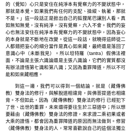
的（覺知）心只是安住在純淨本有覺察力的不變狀態中，
那就是本覺。如果我們有任何的支配、操縱、執著，那就
不是。」這一段話正是掀出自己的狐狸尾巴讓別人看。真
如無知無覺，沒有純淨，沒有覺察，六入不會。我們的妄
心也無法安住在純淨本有覺察力的不變狀態中，因為妄心
的本身就是不斷地在改變。從這一段話，就曉得這師徒二
人都錯把妄心的細分當作是真心如來藏，最終還是落回了
意識心中（未斷我見）。所以坦特羅（tantra）假佛法裡
面，不論是主張六識論還是主張八識論，它們的實質都沒
有辦法證悟第七識和第八識；又因為重罪障道，所以不可
能和如來藏相應。
到這一邊，我們可以得到一個結論，就是（藏傳佛
教）雙身法的修行，與解脫道相違背，與佛菩提道也相違
背。不但如此，因為（藏傳佛教）雙身法的修行 已經犯下
了世、出世的重罪，未來還得要往生於三惡道中；所以想
要藉由（藏傳佛教）雙身法的修證，來求證二乘初果或者
大乘的證悟，都會因為重罪障道的原因而無法做到。修習
（藏傳佛教）雙身法的人，常常喜歡說自己的這個法獨立