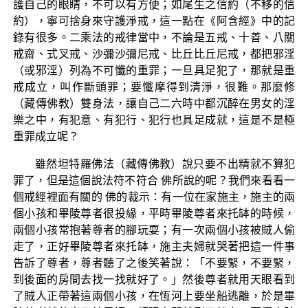
護自己的眼睛，不可以有方便；如尾生之信約（不移的信
約），寧可捨身來守護淨戒，這一點在《阿含經》中的記
錄有很多。二乘法的戒律當中，不論是五戒、十善、八關
戒齋、式叉戒、沙彌沙彌尼戒、比丘比丘尼戒，都把邪淫
（或邪淫）列為不可懺的重罪；一旦具足犯了，那就是重
戒成立，叫作斷頭罪；要懺摩得到清淨，很難。那麼修
（藏傳佛教）雙身法，讓自己二六時中都沉醉在男女的淫
樂之中，有犯意、有犯行、犯行也具足成就，這是不是極
重罪成立呢？
雖然坦特羅佛法（藏傳佛教）說只要不出精就不算犯
罪了，但是這個說法符不符合 佛所說的呢？我們來看看一
個戒經裡面有關的 佛的裁示：有一位在家施主，施主的兩
個小孩和畢陵尊者很投緣，平時畢陵尊者來托缽的時候，
兩個小孩常抱著尊者的腳玩耍；有一次兩個小孩被賊人偷
走了，正好畢陵尊者來托缽，施主夫婦就哭著把這一件事
告訴了尊者，尊者聽了之後笑著說：「不要緊，不要緊，
到後面的房間去找一找就好了。」然後尊者就用天眼看到
了賊人正帶著這兩個小孩，在恆河上要坐船逃離，於是畢