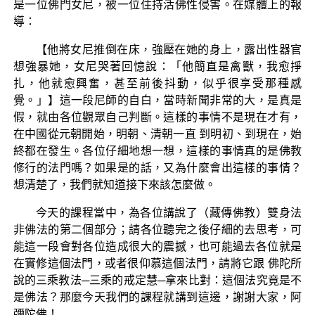
是一位佛門女尼，被一位住持活佛性侵害。在媒體上的報
導：
【他將女尼推倒在床，強壓在她的身上，露出性器官
想強暴她，女尼哭著回憶說：「他簡直是禽獸，我愈掙
扎，他就愈興奮，甚至前後抖動，似乎很享受那種感
覺。」】這一段尼師的自白，當時新聞非常的大，是真是
假，就由各位觀眾自己判斷。這樣的事情不是現在才有，
在中國從元朝開始，明朝、清朝一直 到明初、到現在，始
終都在發生。各位仔細地想一想，這樣的事情真的是佛教
修行的法門嗎？如果是的話，又為什麼會出這樣的事情？
想清楚了，我們就知道接下來該怎麼做。
今天的課程當中，為各位講說了（藏傳佛教）雙身法
非佛法的第二個部分；請各位聽完之後仔細的去思考，可
能這一段會對各位造成很大的震撼，也可能過去各位就是
在實修這個法門，或者很仰慕這個法門，請將它跟 佛陀所
說的三乘教法─三乘的戒定慧─拿來比對：這個法究竟是不
是佛法？那麼今天我們的課程就講到這邊，謝謝大家，阿
彌陀佛！