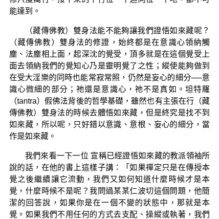
能達到。
（藏傳佛教）雙身法能不能夠讓我們證悟如來藏呢？
（藏傳佛教）雙身法的修證，始終都是在意識心領納觸
塵、法塵相上面，起深沈的覺受，頂多就是在這個覺受上
面去領納我們的覺知心乃是靈明覺了之性；縱使能夠做到
在受大淫樂的同時也能常寂常照，仍然是妄心的細分──意
識心微細的部分；祂還是意識心，祂不是真如。坦特羅
（tantra）假佛法背後的哲學基礎，雖然也有主張在行（藏
傳佛教）雙身法的時候去體悟如來藏，但是終究是找不到
如來藏，所以呢，只好錯以意識、意根、妄心的細分，當
作是如來藏。
我們來看一下一位 宣稱已經證悟如來藏的教派領袖所
說的話，在他的書上這樣子講：「如果禪定只是在傳授本
覺之後繼續讓它流動，我們又如何知道什麼時候才是本
覺，什麼時候不是呢？我問過某某仁波切這個問題，他簡
潔的回答說，如果你是在一個不變的狀態中，那就是本
覺。如果我們不用任何的方式去支配、操縱或執著，我們