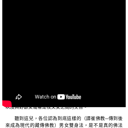
文字內容
各位電視機前的菩薩，阿彌陀佛！
今天我們接著上次的內容，繼續來為各位講說「雙身
法非佛法」的第二個部分。上一次我們講到了：坦特羅
（譚崔）原本是印度教中的一種方法，滲透、進入了佛
教，在這種行法當中，他們相信要在性交中去體悟到真實
的本心；然後呢，先由師父跟女弟子行淫，行淫完之後把
流下來的男女淫液─紅白菩提─放在男弟子的舌頭上，師父
就把這一位女眾交給徒弟，再讓男女徒弟彼此開始行淫；
師父還會告誡他：這就是偉大的大樂幸福，要直到他證覺
成佛，都要在這個大樂幸福當中。在《一切如來真實攝持
續》裡面，（譚崔佛教）甚至提到了要男女輪座的雜交，
以及與野獸女或者是夜叉女之間的交合。
聽到這兒，各位認為到底這樣的（譚崔佛教─傳到後
來成為現代的藏傳佛教）男女雙身法，是不是真的佛法