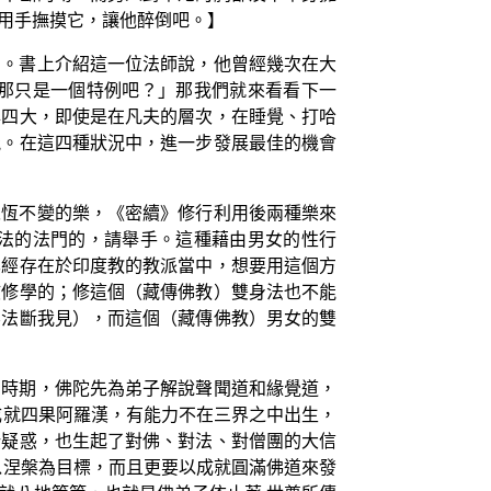
用手撫摸它，讓他醉倒吧。】
門。書上介紹這一位法師說，他曾經幾次在大
那只是一個特例吧？」那我們就來看看下一
與四大，即使是在凡夫的層次，在睡覺、打哈
能。在這四種狀況中，進一步發展最佳的機會
永恆不變的樂，《密續》修行利用後兩種樂來
法的法門的，請舉手。這種藉由男女的性行
已經存在於印度教的教派當中，想要用這個方
該修學的；修這個（藏傳佛教）雙身法也不能
無法斷我見），而這個（藏傳佛教）男女的雙
的時期，佛陀先為弟子解說聲聞道和緣覺道，
成就四果阿羅漢，有能力不在三界之中出生，
所疑惑，也生起了對佛、對法、對僧團的大信
以涅槃為目標，而且更要以成就圓滿佛道來發