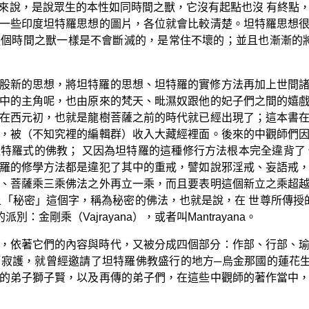
來說，是說眾生的本性如同時間之獸，它沒有起點也沒 有終點
一些印度坦特羅思想的圖片，各位就會比較清楚。坦特羅思想
個時間之獸一樣是不會斷滅的，是常住不壞的；並且也漸漸的將這一
股新的思想，將坦特羅的思想、坦特羅的實修方法再加上世間
中的主角呢，也由原來的梵天、毗濕奴跟他的妃子們之間的嬉
在西元初，也就是龍樹菩薩之前的時代就已經出現了；這本書
，被（不知究裡的編輯群）收入大藏經裡面。後來的中觀師們
特羅式的佛教； 又因為坦特羅的這種修行方法根本完全違背了
羅的修學方法都是違犯了其中的重戒，譬如說邪淫戒、妄語戒
、菩薩乘三乘佛法之外再立一乘，而且要表明這個新立之乘超
「秘密」這個字，稱為秘密的佛法，也就是說，在 世尊所傳授的二乘
別：金剛乘（Vajrayana），或者叫Mantrayana。
，依著它們的內容與時代，又被分成四個部分：作部、行部、
寂護，就曾經邀請了坦特羅佛教盛行的地方─烏金那國的蓮花
的弟子獅子賢，以及再傳的弟子們，在這些中觀師的著作當中