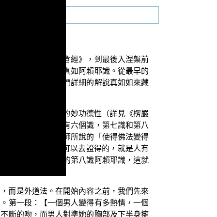
開始初轉法輪的《阿含經》，到最後入涅槃前
識、意識、末那識與真如阿賴耶識。從最早的
到了三轉法輪，為我們詳細的解說真如如來藏
八界其實都是如來藏的妙功德性（詳見《楞嚴
說：「佛只說過人只有六個識，第七識和第八
失，也就會像太虛大師所說的「使得佛法變得
法，以及我們實際上可以去證得的，就是人有
我們每個人都有自己的第八識阿賴耶識，這就
法，而是外道法。在開始內容之前，我們先來
相。第一段：【一個男人變得有多熱情，一個
吟不斷的吻，而男人對準她的胸部及下半身擁