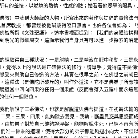
所有的羞怯，以燃燒的熱情、性感的臉；她看著他怒舉的陽具，
佛教）中號稱大師級的人物，所寫出來的著作與提倡的實修法
與首席教授，都曾經被他辯駁得啞口無言。也許各位會認為：「
佛智所撰《文殊聖語》。這本書裡面提到：【我們的身體結構
到明光的微細層次，這顯示我們自身具有可以進一步探索的潛
的經驗得自三種狀況：一是射精，二是精液在脈中移動，三是
想，覺得以上的說法是正確佛法的修行，請舉手；覺得這不是佛
覺受來幫助自己修道的方法，其實在很早之前，在佛世之前就
，這種法（是佛陀所破斥的）叫作外道法，它不是佛弟子所應
脫道當中四向四果的任何一個果證（反而會落入五陰中而永遠
的任何一個階位。
我們解說了三乘佛法，也就是解脫道與佛菩提道。在初轉法輪
、二果、三果、四果，能夠除去我見、我執，斷盡見惑與思惑而
，由於弟子對於自己能夠證涅槃、能夠解脫生死，已經不再有
子們唯一佛乘的道理，使得大部分的弟子都能夠迴小向大，不但