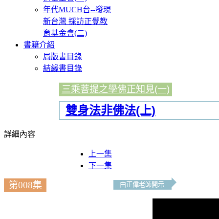
年代MUCH台--發現
新台灣 採訪正覺教
育基金會(二)
書籍介紹
局版書目錄
結緣書目錄
三乘菩提之學佛正知見(一)
雙身法非佛法(上)
詳細內容
上一集
下一集
第008集
由正偉老師開示