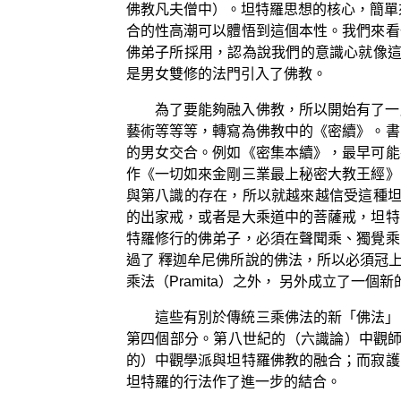
佛教凡夫僧中）。坦特羅思想的核心，簡單
合的性高潮可以體悟到這個本性。我們來看
佛弟子所採用，認為說我們的意識心就像這
是男女雙修的法門引入了佛教。
為了要能夠融入佛教，所以開始有了一
藝術等等等，轉寫為佛教中的《密續》。書
的男女交合。例如《密集本續》，最早可能
作《一切如來金剛三業最上秘密大教王經》
與第八識的存在，所以就越來越信受這種坦
的出家戒，或者是大乘道中的菩薩戒，坦特
特羅修行的佛弟子，必須在聲聞乘、獨覺乘
過了 釋迦牟尼佛所說的佛法，所以必須冠上
乘法（Pramita）之外， 另外成立了一個新的派
這些有別於傳統三乘佛法的新「佛法」
第四個部分。第八世紀的（六識論）中觀師
的）中觀學派與坦特羅佛教的融合；而寂護
坦特羅的行法作了進一步的結合。