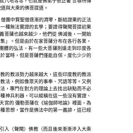
就八地等等，也就是佛弟子依止著 世尊所傳
脫道與大乘的佛菩提道。
，僧團中賢聖僧逐漸的凋零，斷結證果的正法
了一種無法實證的玄學；要證得聲聞菩提初果
義菩薩也越來越少，他們從 佛滅後，一開始
結集」。但是由於在家菩薩分布在各行各業，
團體的弘法，有一些大菩薩則遠走到印度各
存於當時，但是菩薩們僅能自保，度化少少的
門教的教派勢力越來越大，這些印度教的教派
的教法，例如像眾天的事奉、咒語等等。又例
的方法，專門在對方的理論上去找出缺點而不必
一種神兵利器，可以縱橫在這一些沒有實證、
天宮的 彌勒菩薩在《瑜伽師地論》裡面，為
這種思想，當作是佛法中的第一義諦，這已經
被引入（聲聞）佛教（而且後來漸漸滲入大乘