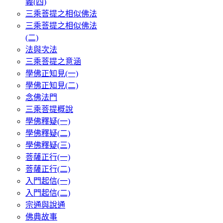
義(四)
三乘菩提之相似佛法
三乘菩提之相似佛法
(二)
法與次法
三乘菩提之意涵
學佛正知見(一)
學佛正知見(二)
念佛法門
三乘菩提概說
學佛釋疑(一)
學佛釋疑(二)
學佛釋疑(三)
菩薩正行(一)
菩薩正行(二)
入門起信(一)
入門起信(二)
宗通與說通
佛典故事