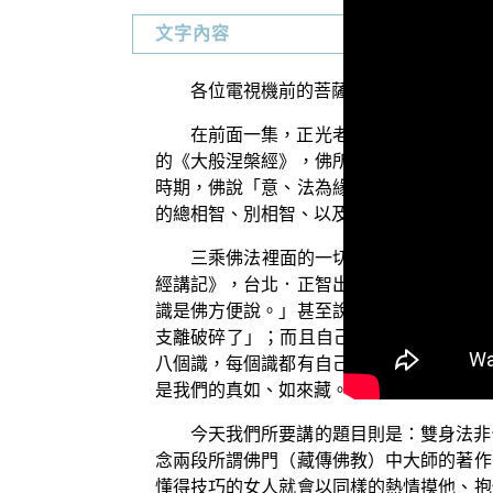
文字內容
各位電視機前的菩薩們，阿彌陀佛！
在前面一集，正光老師為各位介紹了佛
的《大般涅槃經》，佛所教授我們的都是八
時期，佛說「意、法為緣生意識」，「非我
的總相智、別相智、以及成佛的一切種智。
三乘佛法裡面的一切法道，全部都是由
經講記》，台北．正智出版社）。反過來說
識是佛方便說。」甚至說為是後人偽造的，
支離破碎了」；而且自己也因此犯下了謗 
八個識，每個識都有自己的功能差別；前面
是我們的真如、如來藏。
今天我們所要講的題目則是：雙身法非
念兩段所謂佛門（藏傳佛教）中大師的著作
懂得技巧的女人就會以同樣的熱情摸他、抱