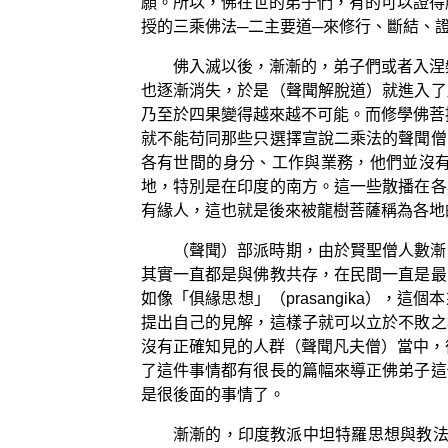
願。所以，佛在世的弟子們，有的可以證得
授的三乘佛法─二主要道─來修行、斷結、
佛入滅以後，漸漸的，弟子們或者入涅
也逐漸消失，於是（聲聞解脫道）就進入了
乃至於四果變得越來越不可能。而修學佛菩
就不能苟同那些只選擇宣說二乘法的聲聞僧
各有世間的身分、工作與業務，他們並沒
地，特別是在印度的南方。這一些散播在各
有緣人，這也就是後來被龍樹菩薩稱為各地
（聲聞）部派時期，由於賢聖僧人數漸
其實一直都是與佛教共存，在民間一直是最
如像「俱緣思想」（prasangika）
提出自己的見解，這樣子就可以立於不敗之
沒有正確知見的人群（聲聞凡夫僧）當中，
了這件事情都有很長的篇幅來導正佛弟子這
是很後面的事情了。
漸漸的，印度教派中坦特羅思想與教法