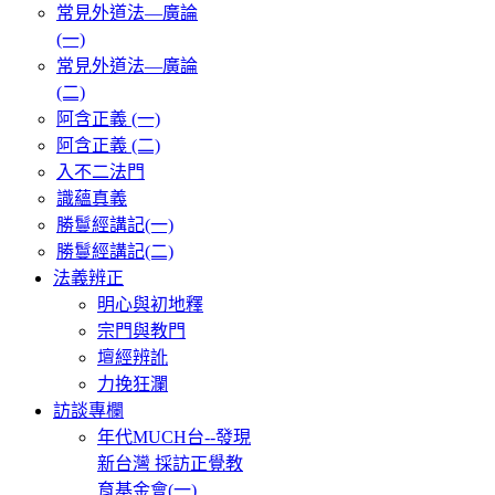
常見外道法—廣論
(一)
常見外道法—廣論
(二)
阿含正義 (一)
阿含正義 (二)
入不二法門
識蘊真義
勝鬘經講記(一)
勝鬘經講記(二)
法義辨正
明心與初地釋
宗門與教門
壇經辨訛
力挽狂瀾
訪談專欄
年代MUCH台--發現
新台灣 採訪正覺教
育基金會(一)