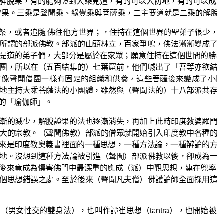
解脫果，有的能夠證到大乘見道，有的可以入初地，有的可以成
證果。三乘是聲聞乘、緣覺乘與菩薩乘，二主要道就是二乘的解
槃，或者追隨 佛往他方世界；，住持在這個世界的聖弟子很少
所謂的部派佛教。部派的山頭林立，百家爭鳴，佛法漸漸變成
提道的弟子們，大部分是屬於在家眾；願意住持在這個世間的勝
團，所以在（五百結集的）七葉窟前，他們喊出了「吾等亦欲
有像聲聞僧團一樣有固定的組織和供養，這些菩薩後來變成了小
地主持大乘菩薩法的小團體，雖然與（聲聞法的）十八部派共
的「瑜伽師」。
漸的減少，解脫證果的法也逐漸消失，再加上此時印度教婆羅
大的宗教。（聲聞佛教）部派的僧眾就開始引入印度教中各種
，這個本來是印度教奧義書裡面的一種思想，一種方法論，一種辯論
地。沒想到這種方法論被引進（聲聞）部派佛教以後，卻成為
後來竟成為傷害佛門中最深重的應成（派）中觀思想，連在兜率
個思想錯誤之處。至於後來（聲聞凡夫僧）佛護論師全面採用
（男女性交的雙身法），也叫作譚崔思想（tantra），也開始