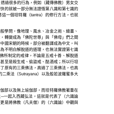
，透過很多的行為，例如（藏傳佛教）男女交
很快的就被一部分無法證悟第八識和第七識的
個坦特羅（tantra）的修行方法，也就
諸般學問，像地理、風水、冶金之術、繪畫、
戲，轉變成為「佛陀世尊」與「佛母」們之間
在中國宋朝的時候，部分被翻譯成為中文，叫
因為不明白解脫道的道理，也無法實證第七識
 佛所制定的戒律，不論是五戒十善、解脫道
，甚至是殺生戒、偷盜戒、酤酒戒；所以行坦
越了原有的三乘佛法，高過了三乘佛法，也高
法（Sutrayana）以及般若波羅蜜多大
瑜伽部以及無上瑜伽部，而坦特羅佛教著重在
生─一起入西藏弘法，這就是代表了（六識論
，更是將佛教（凡夫僧）的（六識論）中觀與