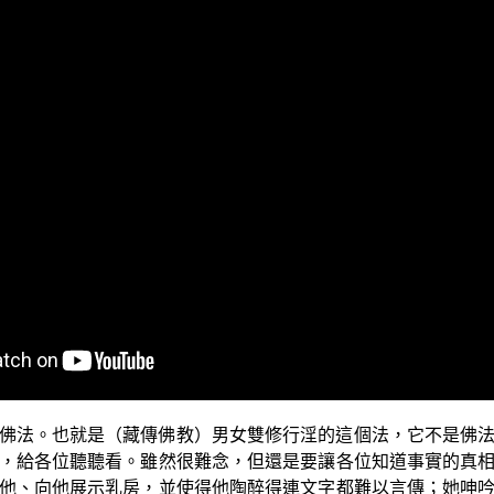
法中的六識論與八識論，並且為各位證明了世尊住世時，從一
識論，也就是我們人有八個識：眼識、耳識、鼻識、舌識、身
、不異我、不相在」，「涅槃真實，有本際，非斷滅」，一直
真如（第八阿賴耶識─如來藏）所出生的，五蘊、十二處、十
，如果因為自己無法證得第七末那識與第八阿賴耶識，就污蔑
這樣子就會使得佛法成為外道的斷滅論，產生了無量無窮的過
佛、謗法的最重罪，自己都還不知道！所以 佛所說的完整的佛
的七個識是妄心，因為祂們是由第八個識阿賴耶識所出生的。
佛法。也就是（藏傳佛教）男女雙修行淫的這個法，它不是佛
，給各位聽聽看。雖然很難念，但還是要讓各位知道事實的真
他、向他展示乳房，並使得他陶醉得連文字都難以言傳；她呻