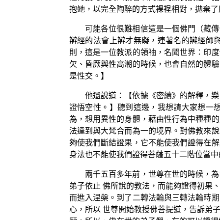
抱她，以完全陶醉的方式裸裎相對，拋棄了
可能各位很難相信這是一個佛門（藏傳
辯經的法會上辯才無礙，連著名的辯經師
則，這是一位教派的領袖，名聞世界：印度
欠、昏厥與性高潮的時候，也會自然的體驗
是性交。】
他還說道：【依據《密續》的解釋，樂
證悟空性。】聽到這邊，我想請大家想一
為，想用異性的身體，藉由性行為中種種的
法達到與大梵合而為一的境界。對佛教來說
夠使我們斷結證果，它不能使我們證得在解
身法也不能使我們證得菩薩五十二階位當中
兩千五百多年前，世尊在世的時候，為
弟子依止 佛所說的教法，而能夠證得初果
而進入涅槃。到了二轉法輪與三轉法輪時期
心，所以 世尊開始教授佛菩提道，告訴弟