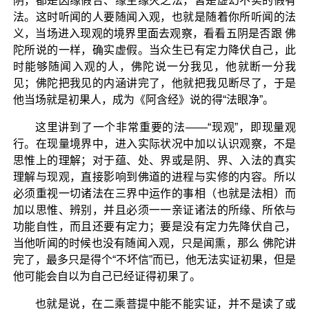
阴，都是因缘假合、缘生缘灭之法，皆是虚幻不实的假有
法。这时听闻的人要随闻入观，也就是随着你所听闻的法
义，当场进入现观的境界里面去观察，看看五阴是否跟 佛
陀所说的一样，确实虚假。当众生已有定力降伏自己，此
时能够随闻入观的人，佛陀说一分我见，他就断一分我
见；佛陀把我见的内涵讲完了，他就把我见断尽了，于是
他当场就是初果人，成为《阿含经》说的得“法眼净”。
这里讲到了一个非常重要的法——“现观”，即现量观
行。在现量境界中，进入实际状况中加以认识观察，不是
思惟上的理解；对于蕴、处、界或是阴、界、入法的真实
理解与现观，直接影响到佛道的进程与实修的内容。所以
必须重视一切诸法在三界中运作的事相（也就是法相）而
加以思惟、辨别，并且必须一一亲证诸法的所缘、所依与
功能自性，而且还要有定力；要是没有定力先降伏自己，
当他听闻的时候也没有随闻入观，只是闻熏，那么 佛陀讲
完了，最多只是得个“不坏信”而已，他无法实证初果，但是
他可能会自以为自己已经证得初果了。
也就是说，在二乘菩提中能不能实证，并不是读了或