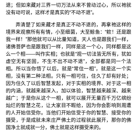
退；但如来藏对三界一切万法从来不曾动过心，所以祂就
没有动可说，这样才是真实的“不动不退”。
弄清楚了如来藏才是真正不动不退的，再拿祂这样的
境界来观察所有有情，小至细菌，大至鲸鱼：“欸！还是跟
我一样！”那他就可以从比量知道，天人也是跟我们一样，
诸佛菩萨也是跟我们一样，同样是这一个心，同样都是这
么一个相——叫作实相；也就是“观一切法皆无所有，犹如
虚空无有坚固，不生不出不动不退”，全部都是同一个法
相。所以当你悟了以后，就是“常住一相”，就是这一个实
相，没有第二种法相。只有一相可住，住久了却有好处；
因为住久了以后智慧发起，对于实相的境界、对于这一相
的内涵，就越来越深入，加以体验，智慧越来越深、越来
越广；于是你从这个一相，就可以展开无量百千万亿缤纷
灿烂的智慧之花，让大家目不暇给，因为你会影响到周遭
的人开始信受你。当他们开始信受于你的智慧、接受你的
摄受，于是成就未来庄严佛土的过程就此展开，那你的佛
国净土就成就一分，佛土就是这样摄受来的。