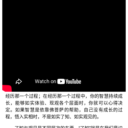
各位菩萨：阿弥陀佛！
很高兴又再次共叙法缘，欢迎您继续收看正觉教团弘
法节目“三乘菩提之法华经讲义”，主题是“菩萨行处之法亲
近处”。
接续上一集所说，为什么会有退心出现产生呢？因为
心动摇了。如果有定心所产生，心得决定而不动摇，他就
不会退转。所以退转的原因，都是因为心中动摇，心没有
得决定。举个例子就容易了解：证悟明心能心得决定，跟
参究的过程与方法有很大的关系。参究过程很重要，在那
个过程中，可以使你不断地去芜存菁，因此你的智慧就可
以出生，以证得第八识而生起实相智慧，源头是因为你有
经历那一个过程；在经历那一个过程中，你的智慧持续成
长，能够如实体验、现观各个层面时，你就可以心得决
定。如果智慧是依靠佛菩萨的帮助，自己没有成长的过
程，悟入实相时，不是如实了知、如实观见的。