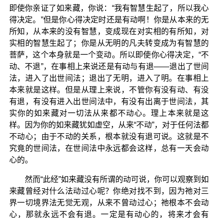
即使你亲证了如来藏，你说：“我有智慧生起了，所以我心
得决定。”但是你心得决定时还是有动啊！你是从本来的无
所知，从本来的没有智慧，变成现在对实相的有所知，对
实相的智慧生起了；你是从无明的凡夫转变成为有智慧的
菩萨，这个本身就是一个变动。所以即使你心得决定，“不
动、不退”，在事相上来说还是有动与有退——退出了世间
法，进入了出世间法；退出了无明，进入了明。在事相上
本来就是这样。但是从理上来说，不管你有没有动、有没
有退，有没有进入出世间法中，有没有出离于世间法，其
实你的如来藏对一切法从来都不动心。理上本来就是这
样。因为你的如来藏犹如虚空，从来“不动”，对于任何法都
不动心；由于不动的关系，根本就没有退可说。这就是不
究竟的世间法，在世间法中永远都会这样，总有一天会动
心的。
然而“此经”如来藏没有所谓的动可说，你可以观察到如
来藏曾经对什么法动过心呢？你绝对找不到，因为祂对三
界一切境界法无觉无观，从来不曾动过心；祂根本不会动
心，那就永远不会有退。一定是有动心的，将来才会有