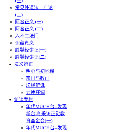
(一)
常见外道法—广论
(二)
阿含正义 (一)
阿含正义 (二)
入不二法门
识蕴真义
胜鬘经讲记(一)
胜鬘经讲记(二)
法义辨正
明心与初地释
宗门与教门
坛经辩讹
力挽狂澜
访谈专栏
年代MUCH台--发现
新台湾 采访正觉教
育基金会(一)
年代MUCH台--发现