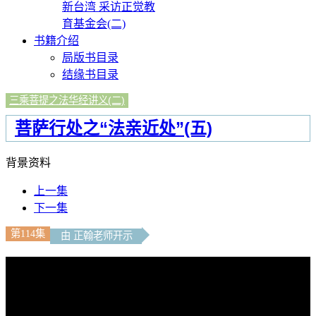
新台湾 采访正觉教
育基金会(二)
书籍介绍
局版书目录
结缘书目录
三乘菩提之法华经讲义(二)
菩萨行处之“法亲近处”(五)
背景资料
上一集
下一集
第114集
由 正翰老师开示
文字內容