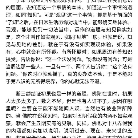
了知与观见是不同层次的东西。“了知”就是在我们意识
的层面，去知道这一个事情的本末、知道这一个事情的道
理，如同“知见”。可是“观见”这一个事情，却是基于前面的
“了知”之后，在日常生活历缘对境当中，能够确实地体验、
现观，能够见到一切法当中，运作的道理与知见确实如
是，这个才叫作如实观见，如同“见地”一般。也就是说，知
见与见地的差别，就在于有没有如实现观体验，如果没
有，心中就会有所怀疑。有所怀疑时，如果周边有善知识
摄受，告诉你说：“这一个法没问题。”你就没有问题；可是
当周边那一些人，一旦有一个、两个人告诉你：“这个法有
问题。”你这时心就动摇了，真的没办法不动，于是不能忍
于第八识的无所得境界，你的心就无法不退。
断三缚结证初果也是一样的道理，佛陀在世时，初果
人太多太多了，数之不尽。但是也有人证不了，原因在哪
里呢？主要在于能不能随闻入观，当然也有被业障所障
的。当 佛陀在说我见时，如果对五阴假我的内涵不如实观
察，就会产生五阴实有的见解。同样，佛也对十八界假我
的内涵都如实加以说明，说明过去、现在、未来世的五