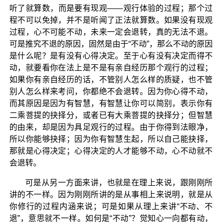
听了就算数，而是要有现观——观行体验的过程；那个过
程不可以免掉，并不是听闻了正法就算数。如果没有现观
过程，心不可能不动，未来一定会退转，真的无法不退。
可是推究不退的原因，固然是由于“不动”，那么不动的原因
是什么呢？是有没有心得决定。至于心有没有决定而得不
动，就要看你在法上是不是有亲自经历那个观行的过程；
如果你有亲自经历的话，不管别人怎么样的质疑，也不管
别人怎么样来考问，你都绝不会退转。因为你心得不动，
而其原因是因为有智慧，有智慧让你可以简别，表示你有
二乘菩提的抉择分，或者已有大乘菩提的抉择分；但智慧
的由来，却是因为具足观行的过程。由于你得到法眼净，
所以你能够抉择；因为你有智慧生起，所以自己能抉择，
那就是心得决定；心得决定的人才能够不动，心不动就不
会退转。
可是从另一方面来讲，也就是在理上来说，跟刚刚所
讲的不一样。因为刚刚所讲的是从事相上来说明，就是从
你修行的过程内涵来说；可是如果从理上来讲“不动、不
退”，意思就不一样。如何是“不动”？觉知心一向都有动，