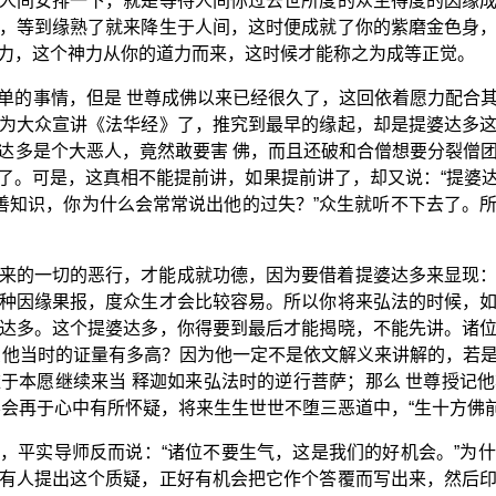
人间安排一下，就是等待人间你过去世所度的众生得度的因缘
，等到缘熟了就来降生于人间，这时便成就了你的紫磨金色身
力，这个神力从你的道力而来，这时候才能称之为成等正觉。
单的事情，但是 世尊成佛以来已经很久了，这回依着愿力配合
为大众宣讲《法华经》了，推究到最早的缘起，却是提婆达多
达多是个大恶人，竟然敢要害 佛，而且还破和合僧想要分裂僧
了。可是，这真相不能提前讲，如果提前讲了，却又说：“提婆
的善知识，你为什么会常常说出他的过失？”众生就听不下去了。
来的一切的恶行，才能成就功德，因为要借着提婆达多来显现
种因缘果报，度众生才会比较容易。所以你将来弘法的时候，
达多。这个提婆达多，你得要到最后才能揭晓，不能先讲。诸
么他当时的证量有多高？因为他一定不是依文解义来讲解的，若
于本愿继续来当 释迦如来弘法时的逆行菩萨；那么 世尊授记
不会再于心中有所怀疑，将来生生世世不堕三恶道中，“生十方佛
，平实导师反而说：“诸位不要生气，这是我们的好机会。”为
有人提出这个质疑，正好有机会把它作个答覆而写出来，然后