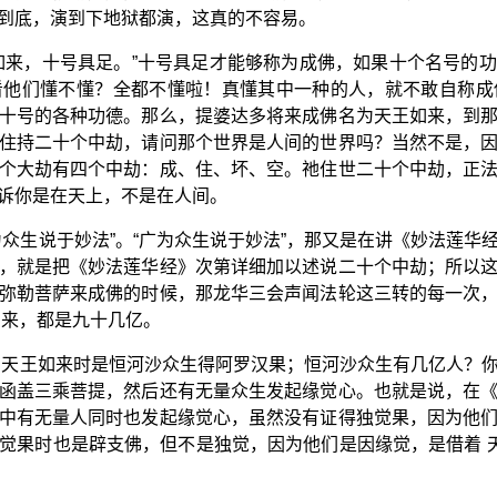
到底，演到下地狱都演，这真的不容易。
如来，十号具足。”十号具足才能够称为成佛，如果十个名号的
看他们懂不懂？全都不懂啦！真懂其中一种的人，就不敢自称成
十号的各种功德。那么，提婆达多将来成佛名为天王如来，到
住持二十个中劫，请问那个世界是人间的世界吗？当然不是，
个大劫有四个中劫：成、住、坏、空。祂住世二十个中劫，正
诉你是在天上，不是在人间。
为众生说于妙法”。“广为众生说于妙法”，那又是在讲《妙法莲华
，就是把《妙法莲华经》次第详细加以述说二十个中劫；所以
弥勒菩萨来成佛的时候，那龙华三会声闻法轮这三转的每一次
出来，都是九十几亿。
 天王如来时是恒河沙众生得阿罗汉果；恒河沙众生有几亿人？
函盖三乘菩提，然后还有无量众生发起缘觉心。也就是说，在
中有无量人同时也发起缘觉心，虽然没有证得独觉果，因为他
觉果时也是辟支佛，但不是独觉，因为他们是因缘觉，是借着 天