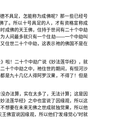
功德不具足，怎能称为成佛呢？那一些已经号
佛了。所以十号具足的人，才有资格宣称成
那时成佛的天王佛，住持于世间有二十个中劫
因为人间最多就只有一个住劫——一个中劫叫
法又住世二十个中劫，这表示祂的佛国不是在
经》啦！二十个中劫广说《妙法莲华经》，就
这二十个中劫之中，祂住世的期间，有恒河沙
，都是九十几亿人得阿罗汉果，不得了！但是
你没办法算，实在太多了，无法计算；这是因
《妙法莲华经》之中也宣说了因缘观，所以这
们不想要在未来无佛之世成就独觉果，所以他
王佛宣说因缘观，所以他们“发缘觉心”时就