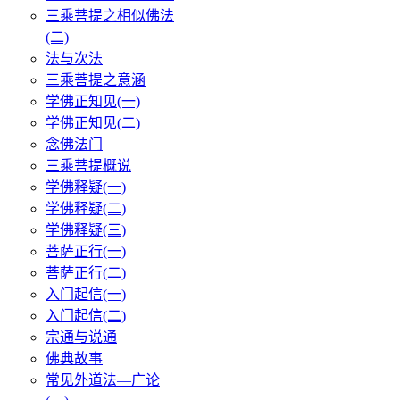
三乘菩提之相似佛法
(二)
法与次法
三乘菩提之意涵
学佛正知见(一)
学佛正知见(二)
念佛法门
三乘菩提概说
学佛释疑(一)
学佛释疑(二)
学佛释疑(三)
菩萨正行(一)
菩萨正行(二)
入门起信(一)
入门起信(二)
宗通与说通
佛典故事
常见外道法—广论