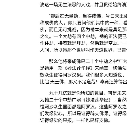
演这一场无生法忍的大戏，并且贯彻始终演
“却后过无量劫，当得成佛，号曰天王
称成佛的人，你只要问他们其中的一种，
佛，而且无可挑战，因为祂本来就是具足那
之久。一个大劫有四个中劫，衪的正法便已
作住劫，接着就是坏劫，然后就是空劫。一
人间，所以祂那个世界叫作天道世界，已告
那么他将来成佛是二十个中劫之中“广
是祂用一部《妙法莲华经》来函盖一切佛法
数众生证得阿罗汉果。我们很多人知道说，
比起 天王佛，那又不足道哉！毕竟还算得
九十几亿就是你所知的数目，可是未来
为祂二十个中劫广演《妙法莲华经》，当然
恒河沙众生里面都是阿罗汉，这些阿罗汉之
们发缘觉心，所以是证得辟支佛果。证得缘
证得缘觉的果报，一样也是辟支佛。