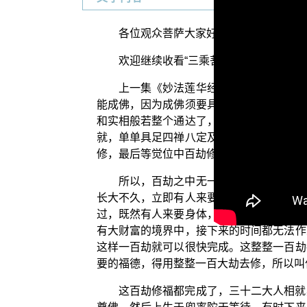
各位观众菩萨大家好：阿弥陀佛！
欢迎继续收看“三乘菩提之法华经讲义”
上一集《妙法莲华经》中的〈提婆达多
能成佛，因为成佛须要具备的功德是非常多
和实相般若整个通达了，才能入地。入地以
就，单单具足四禅八定及五神通与无生法忍
修，最后等觉位中百劫修相好，完全在修集
所以，百劫之中无一处非舍身处，无一
长大不久，立即有人来要这些家财，于是马
过，既然有人来要身体，就赶快给了，这样
有大财富的境界中，接下来的时间都无法作
这样一百劫就可以很快完成。这整整一百劫
要的福德，得用整整一百大劫去修，所以叫作
这百劫修福都完成了，三十二大人相就