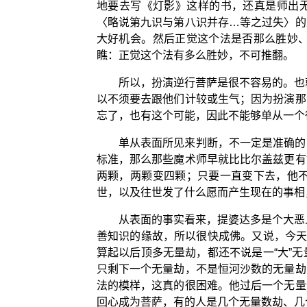
地要去写《灯影》这样的书，还真是师出无
〈略说第九识与第八识并存…等之过失〉的
大好机会。然后正觉这个法是否那么胜妙
瞧：正觉这个法有多么胜妙，不可推翻。
所以，扮演逆行菩萨是很不容易的。也
以不须要去跟他们计较或生气；因为扮演那
忘了，也有这个可能，因此不能够单从一个
单从表面所见来判断，不一定是准确的
标准，那么那些魔术师早就比比尔盖兹更有
两颗，两颗变四颗；只要一直变下去，他
世，以及往世发了什么愿而产生现在的事相
从表面的事实看来，提婆达多是个大恶
善知识的缘故，所以很快成佛。又说，今天
算起以后顶多无量劫，都还不说是一“大”
只剩下一个无量劫，不是恒河沙数的无量劫
法的模样，这真的很困难。他过后一个无量
回心成为菩萨，有的人是几个无量数劫、几