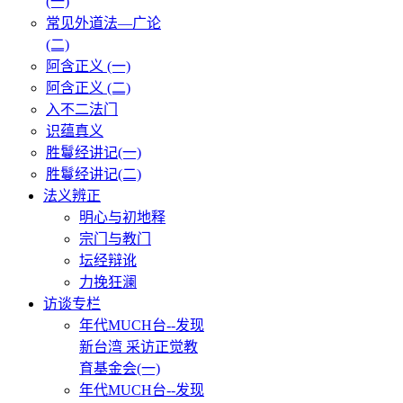
(一)
常见外道法—广论
(二)
阿含正义 (一)
阿含正义 (二)
入不二法门
识蕴真义
胜鬘经讲记(一)
胜鬘经讲记(二)
法义辨正
明心与初地释
宗门与教门
坛经辩讹
力挽狂澜
访谈专栏
年代MUCH台--发现
新台湾 采访正觉教
育基金会(一)
年代MUCH台--发现