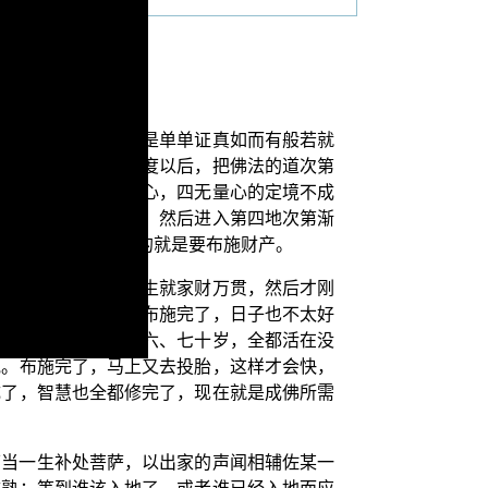
听完，会知道说：不是单单证真如而有般若就
续把它圆满；圆满六度以后，把佛法的道次第
没有具足慈悲喜舍之心，四无量心的定境不成
生起犹如谷响的现观，然后进入第四地次第渐
取得人间财产的目的就是要布施财产。
很慢。最好是刚一受生就家财万贯，然后才刚
施给他。因为财物都布施完了，日子也不太好
烦，不然你得要活到六、七十岁，全都活在没
他。布施完了，马上又去投胎，这样才会快，
成了，智慧也全都修完了，现在就是成佛所需
下当一生补处菩萨，以出家的声闻相辅佐某一