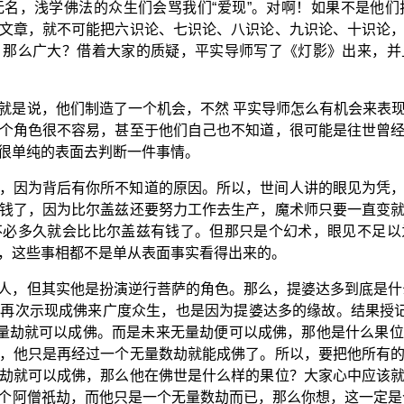
名，浅学佛法的众生们会骂我们“爱现”。对啊！如果不是他
文章，就不可能把六识论、七识论、八识论、九识论、十识论
、那么广大？借着大家的质疑，平实导师写了《灯影》出来，并
就是说，他们制造了一个机会，不然 平实导师怎么有机会来表
个角色很不容易，甚至于他们自己也不知道，很可能是往世曾
很单纯的表面去判断一件事情。
，因为背后有你所不知道的原因。所以，世间人讲的眼见为凭
钱了，因为比尔盖兹还要努力工作去生产，魔术师只要一直变
不必多久就会比比尔盖兹有钱了。但那只是个幻术，眼见不足以
，这些事相都不是单从表面事实看得出来的。
人，但其实他是扮演逆行菩萨的角色。那么，提婆达多到底是什
再次示现成佛来广度众生，也是因为提婆达多的缘故。结果授记
无量劫就可以成佛。而是未来无量劫便可以成佛，那他是什么果
，他只是再经过一个无量数劫就能成佛了。所以，要把他所有
劫就可以成佛，那么他在佛世是什么样的果位？大家心中应该
个阿僧祇劫，而他只是一个无量数劫而已，那么你想，这一定是