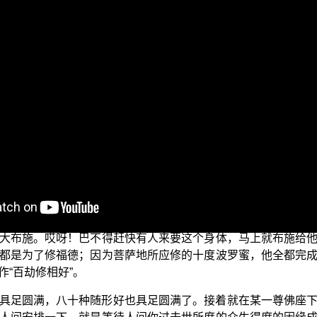
。我们主要以 平实导师的《法华经讲义》的内容来为大家说明。
品〉，我们讲到懂得《妙法莲华经》就有这个好处，当你把它
的。六度波罗蜜一定要具足，但是具足了还不算成佛，还要继
后还有很多须要修的，乃至到三地满心犹如谷响的现观，如果
，还是不能满足三地心的。当慈悲喜舍完成了，满足三地心，
福德；在这整整一百劫之中，取得色身的目的就是要布施内财，
时非舍命时，只怕人家不来求。人家不来求，福德的成就将会
上布施；布施完了，立即就有人来要求你布施身体，当下又布
最好啦！所以，这两个人你都要感激，因为他们免除了你的麻
大布施。哎呀！巴不得赶快有人来要这个身体，马上就布施给
都是为了修福德；因为菩萨地所应修的十度波罗蜜，他全都完
“百劫修相好”。
具足圆满，八十种随形好也具足圆满了。接着就在某一尊佛座