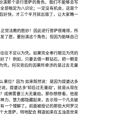
们扮演那个逆行菩萨的角色，我们不能够去写
，全部楷定为八识论；一定没有机会，这是个
且好快，才三个半月就出版了，让大家瞧一
现正觉法教的胜妙！因此逆行菩萨很难得，所
经发了愿，要扮演这个角色；但因为胎昧自己
，往往不足以为凭。如果完全奉行眼见为凭的
就好了！例如，只要去借一颗钻石，把一颗变
为凭。何况背后的因果所牵涉的是过去无量
么果位？因为 如来既然说：是因为提婆达多
说，提婆达多“却后过无量劫”，就是从现在
位？成佛需要三大无量劫。那你想想看，他是
的神力、慧力都隐藏起来，去示现一个凡夫破
就有一个理解了。前面被授记的那些大阿罗汉
个大菩萨，特地配合 释迦如来在五浊恶世来