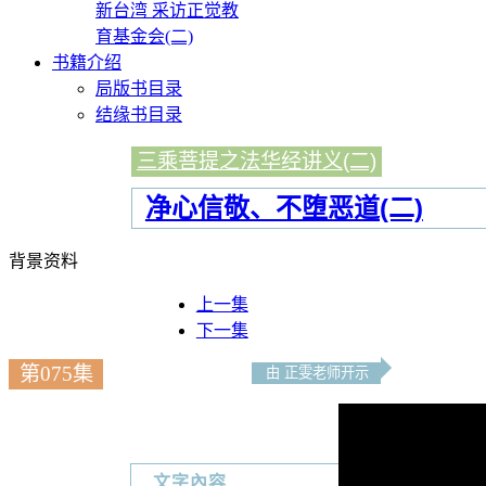
新台湾 采访正觉教
育基金会(二)
书籍介绍
局版书目录
结缘书目录
三乘菩提之法华经讲义(二)
净心信敬、不堕恶道(二)
背景资料
上一集
下一集
第075集
由 正雯老师开示
文字內容