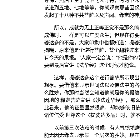
尊佛，然后上生于兜率陀天等待，有时下来
该进到五地、七地等等，你就观察那些因缘
发起了十八种不共菩萨以及声闻、缘觉的神
所以，成就为无上正等正觉不是那么简
成佛时，一样是可以广度众生；但现在得要
婆达多的不是，大家印象中也都知道：提婆
揭晓，原来他是个逆行菩萨，整个翻转过来
有今天的果报。”人家一定会说：“他是你
要到最后宣讲《法华经》这个时候才能说。
这样，提婆达多这个逆行菩萨所示现出
想象。要借他来显示世间法以及佛法中的各
么胜妙，你那时当然会知道他就是你的提婆
因地的 释迦菩萨宣讲《妙法莲华经》，那
此看来，他的证量显然很高，却能够依旧依
诸位信受 世尊这个〈提婆达多品〉时，就
以前第三次法难的时候，有人气愤填膺
能无因无缘去显示某一个层次的胜妙。现在