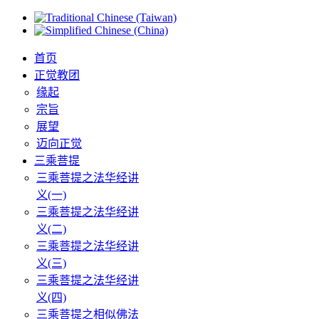
首页
正觉教团
缘起
宗旨
展望
迈向正觉
三乘菩提
三乘菩提之法华经讲
义(一)
三乘菩提之法华经讲
义(二)
三乘菩提之法华经讲
义(三)
三乘菩提之法华经讲
义(四)
三乘菩提之相似佛法