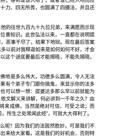
成熟；等到谁该入地了，或者谁已经入地而应
，十力、四无所畏，也圆满了四摄法，并且还
其他的往世九百九十九位兄弟，来满愿而示现
这位善知识。此世弘法以来，一直都在说明提
团，恶事干尽了，结果下地狱。现在最后答案
达多以前对我释迦如来是如何如何不好，才会
所以这个谜底要最后才能揭晓，不能先揭晓，
：佛地是多么伟大，功德多么圆满，令人无法
如果有个弟子专门跟你搞鬼，来显示你的法多
位也可以想一想：提婆达多那么早以前就能为
是依文解义来讲解，何必讲到一千年之久？由
他将来成佛，当然是绝对可信、可受之说；而
前，所生之处常闻此经”，可就大大得利了。
什么呢？因为我们的法固然胜妙，可是我们不
印出来给大家看。这是我们的好机会，否则特