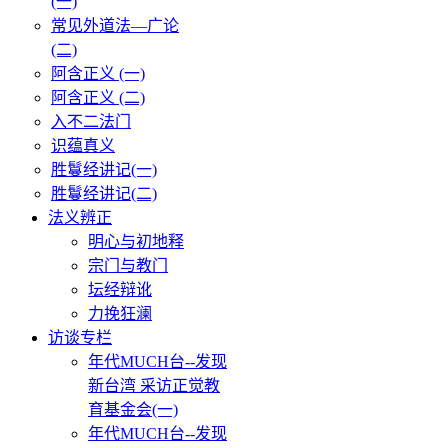
(一)
常见外道法—广论
(二)
阿含正义 (一)
阿含正义 (二)
入不二法门
识蕴真义
胜鬘经讲记(一)
胜鬘经讲记(二)
法义辨正
明心与初地释
宗门与教门
坛经辩讹
力挽狂澜
访谈专栏
年代MUCH台--发现
新台湾 采访正觉教
育基金会(一)
年代MUCH台--发现