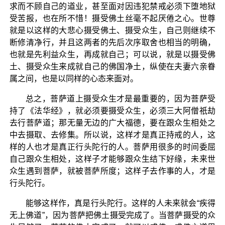
求而不顾自己的道业，甚至面对因违犯禁戒必须下堕地狱
受苦报，也在所不惜！摄受佛土丝毫不起厌倦之心。世尊
就是以这样的大悲心摄受佛土、摄受众生，自己则继续不
断修清净行，并且这两者的先后次序取舍也相当的明确，
也就是先利益众生，再成就自己；可以说，就是以摄受佛
土、摄受众生来成就自己的佛国净土，纵使在夫妻六亲眷
属之间，也是以同样的心态来面对。
总之，菩萨道上摄受众生才是最重要的，因为菩萨受
持了《法华经》，就必须要摄受众生，必须三大阿僧祇劫
去行菩萨道；那无量无边的广大福德，要在跟众生相处之
中去摄取、去修集。所以说，这样才是真正持戒的人，这
样的人也才是真正行头陀行的人。菩萨用很多的时间委屈
自己跟众生相处，这样子才能够跟众生结下好缘，未来世
众生遇到菩萨，就被菩萨所度；这样子去作事的人，才是
行头陀行。
能够这样作，真是行头陀行。这样的人未来就会“疾得
无上佛道”，因为菩萨把佛土摄受完成了。当菩萨摄受的众