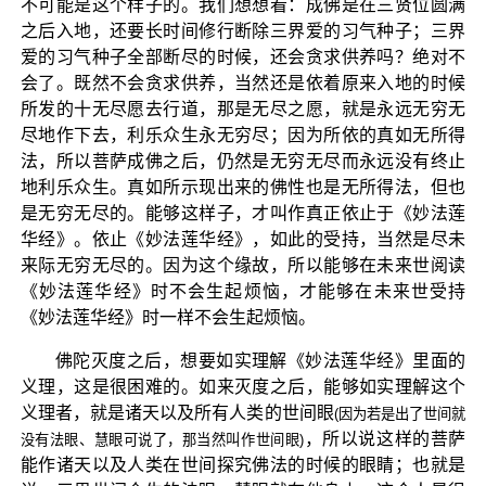
不可能是这个样子的。我们想想看：成佛是在三贤位圆满
之后入地，还要长时间修行断除三界爱的习气种子；三界
爱的习气种子全部断尽的时候，还会贪求供养吗？绝对不
会了。既然不会贪求供养，当然还是依着原来入地的时候
所发的十无尽愿去行道，那是无尽之愿，就是永远无穷无
尽地作下去，利乐众生永无穷尽；因为所依的真如无所得
法，所以菩萨成佛之后，仍然是无穷无尽而永远没有终止
地利乐众生。真如所示现出来的佛性也是无所得法，但也
是无穷无尽的。能够这样子，才叫作真正依止于《妙法莲
华经》。依止《妙法莲华经》，如此的受持，当然是尽未
来际无穷无尽的。因为这个缘故，所以能够在未来世阅读
《妙法莲华经》时不会生起烦恼，才能够在未来世受持
《妙法莲华经》时一样不会生起烦恼。
佛陀灭度之后，想要如实理解《妙法莲华经》里面的
义理，这是很困难的。如来灭度之后，能够如实理解这个
义理者，就是诸天以及所有人类的世间眼
(因为若是出了世间就
，所以说这样的菩萨
没有法眼、慧眼可说了，那当然叫作世间眼)
能作诸天以及人类在世间探究佛法的时候的眼睛；也就是