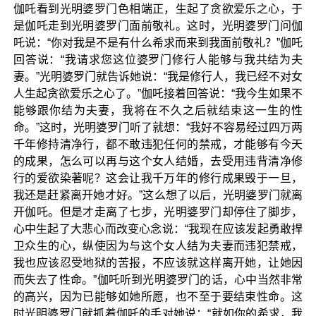
伽吒看到光明婆罗门色相端正，生起了贪欲爱乐之心，于
是伽吒走到光明婆罗门面前敬礼。这时，光明婆罗门问伽
吒说：“你对我是不是有什么希求而来到我面前敬礼？”伽吒
回答说：“我请求您这位婆罗门修行人能够与我共结为夫
妻。”光明婆罗门就告诉她说：“我是修行人，我已经不对女
人生起贪欲爱乐之心了。”伽吒接着回答说：“我今生如果不
能够跟你结为夫妻，我将在不久之后就结束这一生的性
命。”这时，光明婆罗门听了就想：“我好不容易经过四万两
千年修持清净行，都不敢违犯任何的禁戒，才能够有今天
的成果，怎么可以再与这个女人结婚，去受用违背清净修
行的爱欲染著呢？这会让我千万年的修行成果毁于一旦，
我还是赶紧离开她才好。”这么想了以后，光明婆罗门就离
开伽吒。但是才走离了七步，光明婆罗门却停住了脚步，
心中生起了大悲心而改变心念说：“我现在应该发起勇敢捍
卫众生的心，纵使因为与这个女人结为夫妻而违犯禁戒，
我也应该忍受地狱的苦报，不应该就这样离开她，让她因
而失去了性命。”伽吒听到光明婆罗门的话，心中当然非常
的高兴，因为已能够如她所愿，也不至于要结束性命。这
时光明婆罗门就抓着伽吒的手对她说：“就如你的希求，我