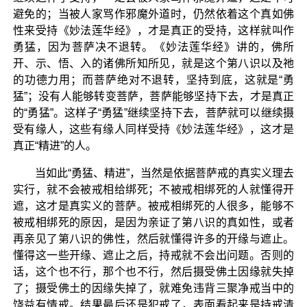
避免的；当被人家骂作邪魔外道时，仍然依着这个真如佛
性来受持《妙法莲华经》，才是真正的受持，这样就叫作
勇猛，因为菩萨决不退转。《妙法莲华经》讲的，佛所
开、示、悟、入的诸佛所知所见，就是这个第八识以及祂
的功德力用；而菩萨绝对不退转，坚持到底，这就是“勇
猛”；没有人能够转变菩萨，菩萨能够坚持下去，才是真正
的“勇猛”。这样子“勇猛”继续坚持下去，菩萨就可以继续摄
受有缘人，这些有缘人同样受持《妙法莲华经》，这才是
真正“精进”的人。
当如此“勇猛、精进”，当然是依据菩萨戒的真实义理去
实行，就不会被戒相给绑死；不被戒相绑死的人就懂得开
遮，这才是真实义的菩萨。被戒相绑死的人很多，能够不
被戒相绑死的原因，是因为亲证了第八识的真如性，或者
再亲见了第八识的佛性，然后就懂得许多的开缘与遮止。
懂得这一些开缘、遮止之后，持戒就不会出问题。否则的
话，这个也不行，那个也不行，然后摄受佛土因缘就失掉
了；摄受佛土的因缘失掉了，就难免违背三聚净戒当中的
饶益有情戒。结果最后还是犯戒了，表面看起来是持戒清