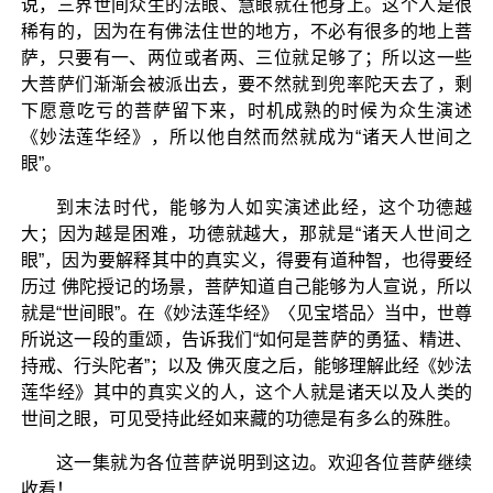
说，三界世间众生的法眼、慧眼就在他身上。这个人是很
稀有的，因为在有佛法住世的地方，不必有很多的地上菩
萨，只要有一、两位或者两、三位就足够了；所以这一些
大菩萨们渐渐会被派出去，要不然就到兜率陀天去了，剩
下愿意吃亏的菩萨留下来，时机成熟的时候为众生演述
《妙法莲华经》，所以他自然而然就成为“诸天人世间之
眼”。
到末法时代，能够为人如实演述此经，这个功德越
大；因为越是困难，功德就越大，那就是“诸天人世间之
眼”，因为要解释其中的真实义，得要有道种智，也得要经
历过 佛陀授记的场景，菩萨知道自己能够为人宣说，所以
就是“世间眼”。在《妙法莲华经》〈见宝塔品〉当中，世尊
所说这一段的重颂，告诉我们“如何是菩萨的勇猛、精进、
持戒、行头陀者”；以及 佛灭度之后，能够理解此经《妙法
莲华经》其中的真实义的人，这个人就是诸天以及人类的
世间之眼，可见受持此经如来藏的功德是有多么的殊胜。
这一集就为各位菩萨说明到这边。欢迎各位菩萨继续
收看！