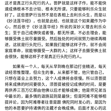
这才是真正行头陀行的人。菩萨就是这样子作，能不能快
速成佛根本不去计较、根本无所谓，只要能够利乐众生就
好了。这些菩萨行当然不是在表相上去利乐众生，而是以
《妙法莲华经》，也就是此经、也就是这个如来藏作为中
心，然后依于《妙法莲华经》所说的深妙义理去利乐众
生；至于自己成佛快或者慢，都无所谓，不必去理会，能
够摄受佛土就尽量摄受。然后独处的时间就努力继续再精
进，这就是行头陀行。如果我们能够这样子作，就不会闹
家庭革命，就能够摄受一大群的人；这样子去摄受佛土就
会很快，能够这样子才是真正行头陀行的人。
如果有一个人，每天从早到晚在那边打坐精进，每天
读经思惟整理，但众生的事，从来都不管，他只管自己，
只想在道业上去努力，这个人成佛将会很慢。所以须菩提
将来成佛的时间要很久，须菩提被授记成佛的时间，是要
再供养三百万亿那由他佛以后才能够成佛；他是师兄弟当
中最长的，最多情的迦旃延则是最快；但是阿难不能够相
提并论，因为阿难尊者往昔是跟 佛陀同时发心的，是因为
他的本愿要护持诸佛的法藏才会晚成佛。后面才发心的这