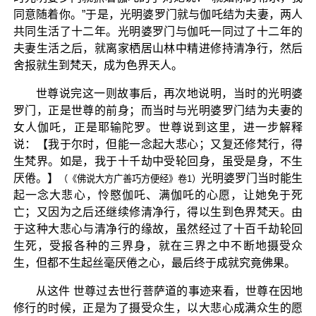
同意随着你。”于是，光明婆罗门就与伽吒结为夫妻，两人
共同生活了十二年。光明婆罗门与伽吒一同过了十二年的
夫妻生活之后，就离家栖居山林中精进修持清净行，然后
舍报就生到梵天，成为色界天人。
世尊说完这一则故事后，再次地说明，当时的光明婆
罗门，正是世尊的前身；而当时与光明婆罗门结为夫妻的
女人伽吒，正是耶输陀罗。世尊说到这里，进一步解释
说：【我于尔时，但能一念起大悲心；又复还修梵行，得
生梵界。如是，我于十千劫中受轮回身，虽受是身，不生
厌倦。】
光明婆罗门当时能生
（《佛说大方广善巧方便经》卷1）
起一念大悲心，怜愍伽吒、满伽吒的心愿，让她免于死
亡；又因为之后还继续修清净行，得以生到色界梵天。由
于这种大悲心与清净行的缘故，虽然经过了十百千劫轮回
生死，受报各种的三界身，就在三界之中不断地摄受众
生，但都不生起丝毫厌倦之心，最后终于成就究竟佛果。
从这件 世尊过去世行菩萨道的事迹来看，世尊在因地
修行的时候，正是为了摄受众生，以大悲心成满众生的愿