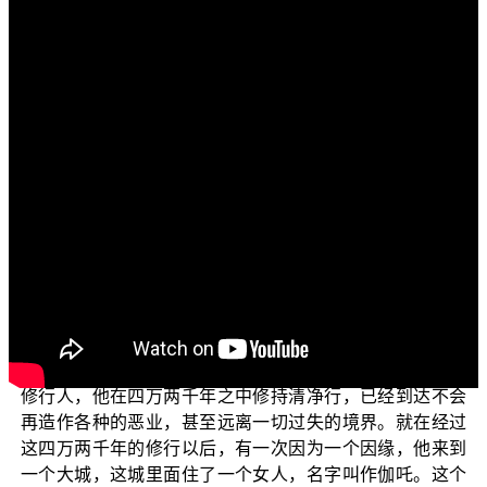
文字內容
各位菩萨：阿弥陀佛！
欢迎您继续收看“三乘菩提之法华经讲义”单元，我们继
续来说明受持《法华经》的功德有多么的殊胜。
在上一集当中提到，菩萨在人间不论作什么都是勇
猛、都是精进，因为菩萨摄受了佛土，而摄受佛土就是摄
受众生。而菩萨真正深入于佛法中，是宁可自己吃了亏，
也要去摄受众生的；宁可自己的道业有所损，也要去摄受
众生，这才是真正的持戒。
在《佛说大方广善巧方便经》中，世尊对弟子们说了
一则故事：在过去无量劫之前，有一个叫作光明婆罗门的
修行人，他在四万两千年之中修持清净行，已经到达不会
再造作各种的恶业，甚至远离一切过失的境界。就在经过
这四万两千年的修行以后，有一次因为一个因缘，他来到
一个大城，这城里面住了一个女人，名字叫作伽吒。这个