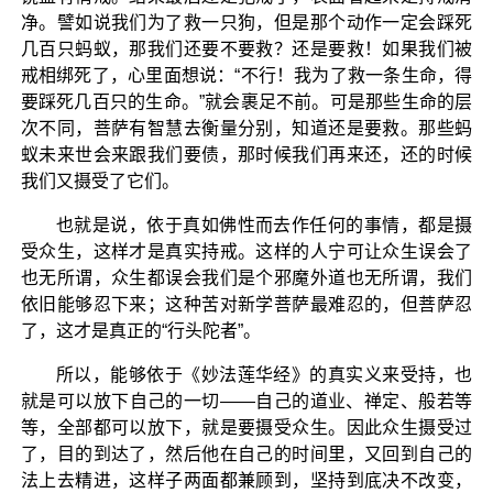
净。譬如说我们为了救一只狗，但是那个动作一定会踩死
几百只蚂蚁，那我们还要不要救？还是要救！如果我们被
戒相绑死了，心里面想说：“不行！我为了救一条生命，得
要踩死几百只的生命。”就会裹足不前。可是那些生命的层
次不同，菩萨有智慧去衡量分别，知道还是要救。那些蚂
蚁未来世会来跟我们要债，那时候我们再来还，还的时候
我们又摄受了它们。
也就是说，依于真如佛性而去作任何的事情，都是摄
受众生，这样才是真实持戒。这样的人宁可让众生误会了
也无所谓，众生都误会我们是个邪魔外道也无所谓，我们
依旧能够忍下来；这种苦对新学菩萨最难忍的，但菩萨忍
了，这才是真正的“行头陀者”。
所以，能够依于《妙法莲华经》的真实义来受持，也
就是可以放下自己的一切——自己的道业、禅定、般若等
等，全部都可以放下，就是要摄受众生。因此众生摄受过
了，目的到达了，然后他在自己的时间里，又回到自己的
法上去精进，这样子两面都兼顾到，坚持到底决不改变，