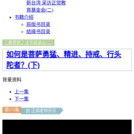
新台湾 采访正觉教
育基金会(二)
书籍介绍
局版书目录
结缘书目录
三乘菩提之法华经讲义(二)
如何是菩萨勇猛、精进、持戒、行头
陀者？(下)
背景资料
上一集
下一集
第070集
由 正祺老师开示