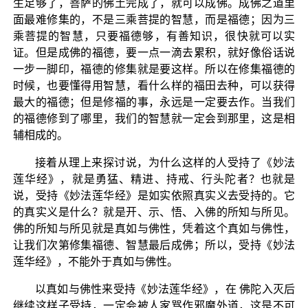
生足够了，菩萨的佛土完成了，就可以成佛。成佛之道里
面最难修集的，不是三乘菩提的智慧，而是福德；因为三
乘菩提的智慧，只要福德够，有善知识，很快就可以实
证。但是成佛的福德，要一点一滴去累积，就好像俗话说
一步一脚印，福德的修集就是要这样。所以在修集福德的
时候，也要懂得用智慧，看什么样的福田去种，可以获得
最大的福德；但是修福的事，永远是一定要去作。当我们
的福德修到了哪里，我们的智慧就一定会到那里，这是相
辅相成的。
接着从理上来探讨说，为什么这样的人受持了《妙法
莲华经》，就是勇猛、精进、持戒、行头陀者？也就是
说，受持《妙法莲华经》是如实依照真实义去受持的。它
的真实义是什么？就是开、示、悟、入佛的所知与所见。
佛的所知与所见就是真如与佛性，凭着这个真如与佛性，
让我们次第修集福德、智慧最后成佛；所以，受持《妙法
莲华经》，不能外于真如与佛性。
以真如与佛性来受持《妙法莲华经》，在 佛陀入灭后
继续这样子受持，一定会被人家骂作邪魔外道，这是不可