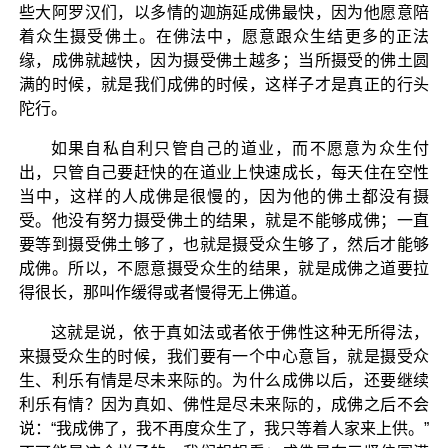
些大阿罗汉们，以多情的迦旃延成佛最快，因为他愿意陪
着众生摄受佛土。在佛法中，愿意跟众生结更多的正法
缘，成佛就越快，因为摄受佛土越多；当所摄受的佛土圆
满的时候，就是我们成佛的时候，这样子才是真正的行头
陀行。
如果自私自利只管自己的道业，而不愿意为众生付
出，只管自己要赶快的在道业上快速成长，每天住在空性
当中，这样的人成佛是很慢的，因为他的佛土都没有摄
受。他没有努力摄受佛土的结果，就是不能够成佛；一直
要等到摄受佛土够了，也就是摄受众生够了，然后才能够
成佛。所以，不愿意摄受众生的结果，就是成佛之道要拉
得很长，那叫作缓得或者慢得无上佛道。
这就是说，依于真如法或者依于佛性这种无所得法，
来摄受众生的时候，我们要有一个中心意旨，就是摄受众
生、利乐有情是尽未来际的。为什么成佛以后，还要继续
利乐有情？因为真如、佛性是尽未来际的，成佛之后不会
说：“我成佛了，我不再度众生了，我只等着人家来上供。”