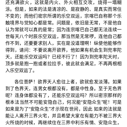
还充满欲火，这就是内火、外火相互交攻，烧得一塌糊
涂。但是，如来的法是清凉的、是寂静的、是真实而常住
不变的；而他们密宗所谓的乐空双运，宗喀巴自称那个乐
触境界与觉知心都是常。问题是，依旧是无常，不是他自
认为常就可以真的是常；因为连宗喀巴自己都无法连续一
世每天八个时辰乐空双运，那当然是无常啰，连他自己都
作不到，还要要求别人，实在是没道理啊！纵使他能够作
得到，请问：不要说离开欲界，他如果有机会生到兜率陀
天，还能乐空双运吗？已经不行了！因为到兜率陀天时，
顶多就是抱一抱或者拉拉手，彼此就会满足，不再两根相
入乐空双运了。
各位菩萨！欲界天人愈往上者，欲就愈发淡薄。如果
到了色界天，连男女根都没有，都是中性身。至于无色界
呢？连身体都没有了，还能乐空双运吗？所以密宗那样的
根本法当然不可能安隐自己，何况能“安隐众生”呢！可是
如来是为了“安隐众生”才示现在世间，因此 如来的法就是
能让人离开三界火宅，并且希望大家在有能力不被三界大
火所烧的时候，再继续住在三界中利乐有情、安隐众生，