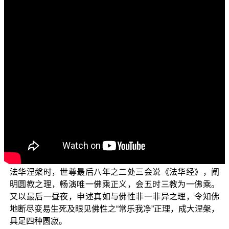
各位菩萨：阿弥陀佛！
欢迎您收看正觉教团网路
弘法节目，目前正在
〔网络〕
为您演述的是“三乘菩提之法华经讲义”单元。
《妙法莲华经》是大乘菩萨耳熟能详、家喻户晓的最
重要经典之一。天台宗以《妙法莲华经》为根据，而判 世
尊一代教法分为五时三教，所谓五时：一者华严时，二者
阿含时，三者方等时，四者般若时，五者法华及涅槃时。
这样的分位，三、四应该互相移位，因为般若为第三时、
方等为第四时；因为般若属于总相智及别相智，而方等乃
是别相智中之种智所摄。般若诸经，乃七住至十回向位所
修证者；方等诸经，则是十地所修证之种智故。而第五之
法华涅槃时，世尊最后八年之二处三会说《法华经》，阐
明圆教之理，畅演唯一佛乘正义，会五时三教为一佛乘。
又以最后一昼夜，申述真如与佛性非一非异之理，令知佛
地断尽变易生死及眼见佛性之“常乐我净”正理，成大涅槃，
具足四种圆寂。