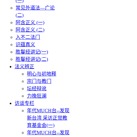
(一)
常见外道法—广论
(二)
阿含正义 (一)
阿含正义 (二)
入不二法门
识蕴真义
胜鬘经讲记(一)
胜鬘经讲记(二)
法义辨正
明心与初地释
宗门与教门
坛经辩讹
力挽狂澜
访谈专栏
年代MUCH台--发现
新台湾 采访正觉教
育基金会(一)
年代MUCH台--发现