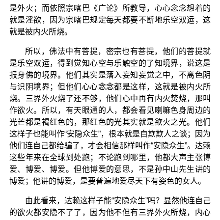
是外火；而依照宗喀巴《广论》所教导，心心念念想着的
就是淫欲，因为宗喀巴规定每天都要不断地乐空双运，这
就是被内火所烧。
所以，佛法中有菩提，密宗也有菩提，他们的菩提就
是乐空双运，得到觉知心空与乐触空的了知境界，说这是
报身佛的境界。他们其实是落入妄知妄觉之中，不离色阴
与识阴境界；但他们心心念念都是这样，这就是被内火所
烧。三界外火烧了还不够，他们心中再有内火焚烧，那叫
作欲火。所以，有天眼通的人，都会看见喇嘛色身周边的
光芒都是褐红色的，那红色的光其实就是欲火之光。他们
这样子也能叫作“安隐众生”，根本就是自欺欺人之谈；因为
他们连自己都给骗了，才会相信那样叫作“安隐众生”。达赖
这些年来在全球到处跑；不论跑到哪里，他都大声主张博
爱、博爱、博爱。但他博爱的意思，不是孙中山先生讲的
博爱；他讲的博爱，是要普遍地爱尽天下有姿色的女人。
由此看来，达赖这样子能“安隐众生”吗？显然他连自己
的欲火都安隐不了了，因为他不但有三界外火所烧，内心