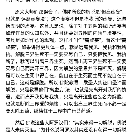
吗？可是 佛陀为什么依旧说他们是不得解脱呢？
原来大师们都误会了，佛陀所说的解脱是“但离虚妄”，
也就是“远离虚妄法”；这个虚妄不但是指我所的虚妄，还包
括五阴的虚妄。这意思是说，除了对于五阴的我所虚妄有
如理作意的认知以外，并且还要对五阴的内涵与虚妄性，
有具足如理作意的现观，这样才叫作“离虚妄”。而这个“离
虚妄”，如果讲得更具体一点，就是远离我见、我执和我所
执。解脱三界生死不一定要灭尽自己，只要把我见、我执
断了，就可以出离三界生死。然而出离三界生死不一定要
灭尽自己而离开三界，因为解脱的意思并不是断灭，解脱
是可以在生死中得自在，能自在于生死而生死不能自在于
自己，这就是解脱。所以 佛陀教导二乘圣人实证四圣谛而
解脱，只是教导他们“离虚妄”法，也就是先离开对我所的执
著，进而离开我见与我执，只是离开这些虚妄名为解脱，
也就是断除三界爱的烦恼，可以出离三界生死而不必一定
要灭除五蕴，继续住于三界中广行菩萨道。
然后 佛说这些大阿罗汉们：“其实未得一切解脱，佛说
是人未实灭度。”为什么说阿罗汉其实还没有获得一切解脱