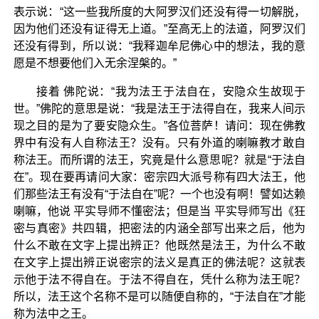
表示说：“这一些我所度的大阿罗汉们还没有得一切解脱，
因为他们还没有证得无上道。”至高无上的法道，阿罗汉们
还没有得到，所以说：“我释迦牟尼佛心中的想法，我的意
愿是不想要他们入无余涅槃的。”
接着 佛陀说：“我为法王于法自在，安隐众生故现于
世。”佛陀的意思是说：“我是法王于法得自在，我来人间示
现之目的是为了要安隐众生。”各位菩萨！请问：现在佛教
界中有没有人自称法王？没有。只有外道的喇嘛教才敢自
称法王。而所谓的法王，究竟是什么意思呢？就是“于法自
在”。现在要再请问大家：密宗四大派号称有四大法王，他
们那些法王有没有“于法自在”呢？一个也没有啊！譬如达赖
喇嘛，他说 平实导师不懂密法；但是当 平实导师写出《狂
密与真密》共四辑，把密法的内涵全部写出来之后，他为
什么不敢在文字上提出辨正？他既然是法王，为什么不敢
在文字上提出辨正说密宗的法义是真正的佛法呢？这就表
示他于法不得自在。于法不得自在，凭什么称为法王呢？
所以，法王这个名称不是可以随便自称的，“于法自在”才能
称为法中之王。