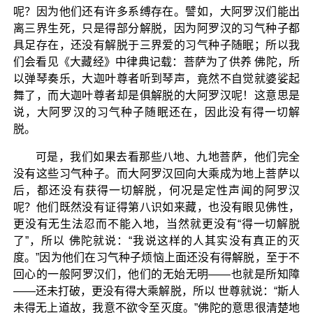
呢？因为他们还有许多系缚存在。譬如，大阿罗汉们能出
离三界生死，只是得部分解脱，因为阿罗汉的习气种子都
具足存在，还没有解脱于三界爱的习气种子随眠；所以我
们会看见《大藏经》中律典记载：菩萨为了供养 佛陀，所
以弹琴奏乐，大迦叶尊者听到琴声，竟然不自觉就婆娑起
舞了，而大迦叶尊者却是俱解脱的大阿罗汉呢！这意思是
说，大阿罗汉的习气种子随眠还在，因此没有得一切解
脱。
可是，我们如果去看那些八地、九地菩萨，他们完全
没有这些习气种子。而大阿罗汉回向大乘成为地上菩萨以
后，都还没有获得一切解脱，何况是定性声闻的阿罗汉
呢？他们既然没有证得第八识如来藏，也没有眼见佛性，
更没有无生法忍而不能入地，当然就更没有“得一切解脱
了”，所以 佛陀就说：“我说这样的人其实没有真正的灭
度。”因为他们在习气种子烦恼上面还没有得解脱，至于不
回心的一般阿罗汉们，他们的无始无明——也就是所知障
——还未打破，更没有得大乘解脱，所以 世尊就说：“斯人
未得无上道故，我意不欲令至灭度。”佛陀的意思很清楚地