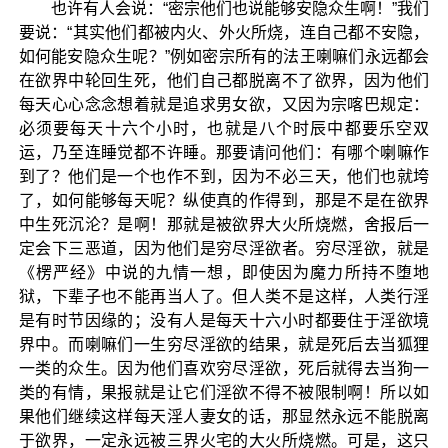
也许有人会说：“密宗他们也说能够安隐众生啊！”我们
要说：“其实他们都被内火、外火所烧，连自己都不安隐，
如何能安隐众生呢？”例如密宗所有的法王喇嘛们永远都会
在欲界中轮回生死，他们自己都脱离不了欲界，因为他们
每天心心念念想着就是追求男女欲，又因为宗喀巴规定：
必须要每天十六个小时，也就是八个时辰中都要乐空双
运，乃至连睡觉都不许睡。那要请问他们：有哪个喇嘛作
到了？他们是一个也作不到，因为不必三天，他们也就垮
了，如何能够每天呢？纵使真的作得到，那是不是在欲界
中生死沉沦？是啊！那就是被欲界大火所烧燃，舍报后一
定会下三恶道，因为他们是穷尽淫欲者。穷尽淫欲，就是
《楞严经》中说的九情一想，即使因为魔力所持不堕地
狱，下辈子也不能再当人了。但人类不是这样，人类行淫
是有时节因缘的；没有人是每天十六小时都要住于淫欲境
界中。而喇嘛们一生穷尽淫欲的结果，就是死后去当狐狸
一类的众生。因为他们喜欢穷尽淫欲，死后就得去当狗一
类的有情，果报就是让它们淫欲不得不被限制啊！所以如
果他们继续这样每天淫人妻女的话，那显然永远不能脱离
于欲界，一定永远被三界火宅的大火所烧燃。可是，这只