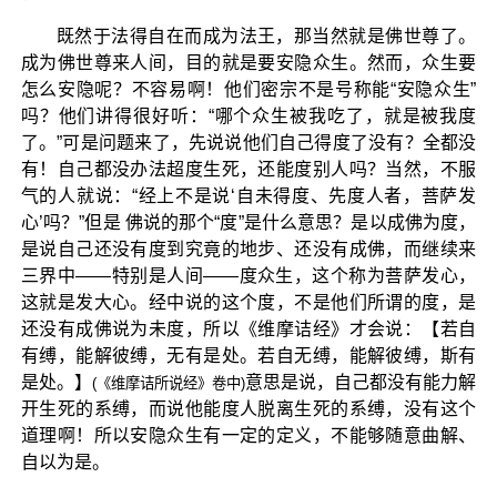
既然于法得自在而成为法王，那当然就是佛世尊了。
成为佛世尊来人间，目的就是要安隐众生。然而，众生要
怎么安隐呢？不容易啊！他们密宗不是号称能“安隐众生”
吗？他们讲得很好听：“哪个众生被我吃了，就是被我度
了。”可是问题来了，先说说他们自己得度了没有？全都没
有！自己都没办法超度生死，还能度别人吗？当然，不服
气的人就说：“经上不是说‘自未得度、先度人者，菩萨发
心’吗？”但是 佛说的那个“度”是什么意思？是以成佛为度，
是说自己还没有度到究竟的地步、还没有成佛，而继续来
三界中——特别是人间——度众生，这个称为菩萨发心，
这就是发大心。经中说的这个度，不是他们所谓的度，是
还没有成佛说为未度，所以《维摩诘经》才会说：【若自
有缚，能解彼缚，无有是处。若自无缚，能解彼缚，斯有
是处。】
意思是说，自己都没有能力解
(《维摩诘所说经》卷中)
开生死的系缚，而说他能度人脱离生死的系缚，没有这个
道理啊！所以安隐众生有一定的定义，不能够随意曲解、
自以为是。