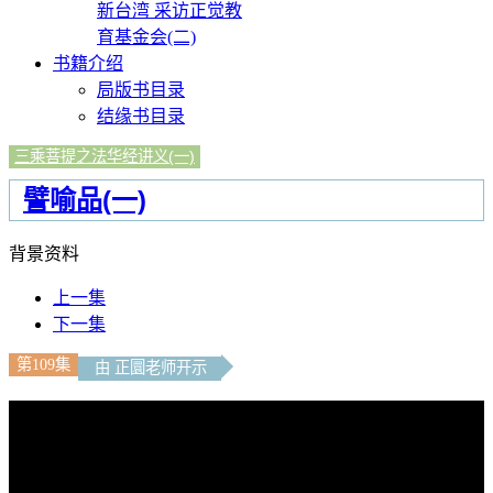
新台湾 采访正觉教
育基金会(二)
书籍介绍
局版书目录
结缘书目录
三乘菩提之法华经讲义(一)
譬喻品(一)
背景资料
上一集
下一集
第109集
由 正圜老师开示
文字內容