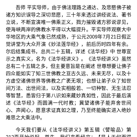
吾师 平实导师，由于佛法理路之通达、及悲愍佛子被
诸方知识误导之深切悲愿，三十年来透过讲经说法、著书
立说，不断宣演唯一佛乘正义，戮力摧毁诸方邪说谬见，
使海峡两岸的佛教水平得以大幅提升。平实导师观察大中
华地区的大乘气象已然成熟，于公元2009年7月21日假正
觉讲堂为大众开演《妙法莲华经》，前后历时四年有余。
尔后结集成书，总共二十五辑，详述《法华经》中 世尊宣
示之真实义，名为《法华经讲义》。《法华经讲义》虽然
总有二十五辑之多，但主要意旨是在阐述 世尊想要让佛子
四众能如实了知三世佛教之亘古久远、未来无尽，以及十
方虚空诸佛世界等佛教之广袤无垠；也想让弟子众了知世
间万法、出世间法，以及实相般若、一切种智、无生法忍
等智慧，悉皆归于第八识如来藏妙真如性，因此于最后演
述《法华经》而圆满一代时教；冀望诸佛子能弃舍世间
心、声闻心，愿意求证真如之理，乃至终能确实进入绝妙
难思之大乘法中。
今天我们要从《法华经讲义》第五辑〈譬喻品〉第