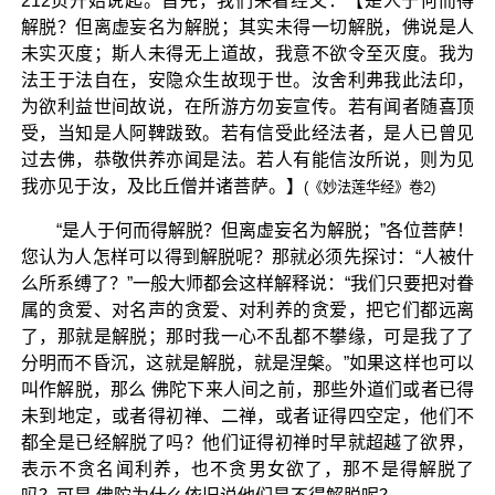
212页开始说起。首先，我们来看经文：【是人于何而得
解脱？但离虚妄名为解脱；其实未得一切解脱，佛说是人
未实灭度；斯人未得无上道故，我意不欲令至灭度。我为
法王于法自在，安隐众生故现于世。汝舍利弗我此法印，
为欲利益世间故说，在所游方勿妄宣传。若有闻者随喜顶
受，当知是人阿鞞跋致。若有信受此经法者，是人已曾见
过去佛，恭敬供养亦闻是法。若人有能信汝所说，则为见
我亦见于汝，及比丘僧并诸菩萨。】
(《妙法莲华经》卷2)
“是人于何而得解脱？但离虚妄名为解脱；”各位菩萨！
您认为人怎样可以得到解脱呢？那就必须先探讨：“人被什
么所系缚了？”一般大师都会这样解释说：“我们只要把对眷
属的贪爱、对名声的贪爱、对利养的贪爱，把它们都远离
了，那就是解脱；那时我一心不乱都不攀缘，可是我了了
分明而不昏沉，这就是解脱，就是涅槃。”如果这样也可以
叫作解脱，那么 佛陀下来人间之前，那些外道们或者已得
未到地定，或者得初禅、二禅，或者证得四空定，他们不
都全是已经解脱了吗？他们证得初禅时早就超越了欲界，
表示不贪名闻利养，也不贪男女欲了，那不是得解脱了