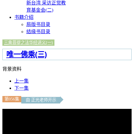
新台湾 采访正觉教
育基金会(二)
书籍介绍
局版书目录
结缘书目录
三乘菩提之法华经讲义(一)
唯一佛乘(三)
背景资料
上一集
下一集
第056集
由 正光老师开示
文字內容