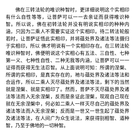
佛在三转法轮的唯识种智时，更详细说明这个实相印
有什么自性等等，让菩萨可以一一去亲证而获得唯识种
智。所以说，佛在初转法轮并没有明说实相印的种种内
涵，只因为二乘人不需要实证这个实相印。待二转法轮般
若时，让菩萨证悟此实相印，并将蕴处界及诸法等法摄归
于实相印，所以 佛才明说有一个实相印存在。在三转法轮
唯识种智时，佛便明说这个实相心有五法、三自性、七种
第一义、七种性自性、二种无我等内涵，让菩萨可以一一
证得而获得无生法忍智。从上面说明可知：所谓的涅槃、
所谓的实相印，是真实存在的，祂与蕴处界及诸法等法和
合运作，所以二乘人灭尽蕴处界及诸法等法，剩下的当然
就是涅槃、就是实相印了。然而，菩萨不灭尽蕴处界及诸
法等法而入无余涅槃，反而是亲证此涅槃，现观自己现在
就在无余涅槃中，何必如二乘人一样灭尽自己的蕴处界及
诸法等法而入无余涅槃；反而是一世又一世生起了蕴处界
及诸法等法，在人间广为众生说法，来获得别相智、道种
智，乃至于佛地的一切种智。