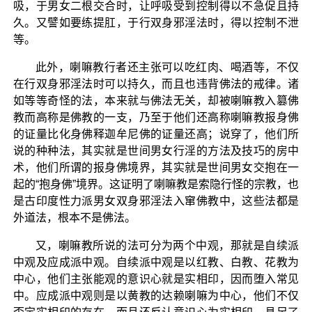
吸，于男女二根交合时，让呼吸受到控制得以不急促且持
久。又譬如要练提肛，于行双身邪淫法时，得以控制不泄
等。
此外，喇嘛教行者还主张可以吃红肉、喝酒等，不仅
在行双身邪淫法时可以持久，而且也违背佛法的戒律。诸
如等等奇怪的法，本来就与佛法无关，却被喇嘛教入篡佛
教而高称是佛教的一支，乃至于他们还高称喇嘛教报身佛
的证量比化身佛释迦牟尼佛的证量还高；说穿了，他们所
说的种种法，其实就是世间男女行淫的方法及技巧的房中
术，他们所谓的报身佛境界，其实就是世间男女交抱在一
起的“抱身佛”境界。这证明了喇嘛教是索隐行怪的宗教，也
是古印度性力派男女双身邪淫法入窜佛教中，这些法都是
外道法，根本不是佛法。
又，喇嘛教所说的法可分为两个中观，那就是自续派
中观及应成派中观。自续派中观是以红教、白教、花教为
中心，他们主张能观的意识心就是实相印，因而堕入常见
中。应成派中观则是以黄教的达赖喇嘛为中心，他们不仅