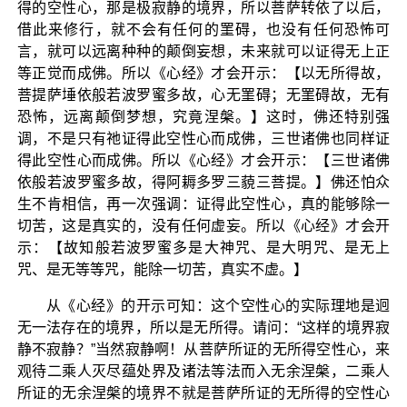
得的空性心，那是极寂静的境界，所以菩萨转依了以后，
借此来修行，就不会有任何的罣碍，也没有任何恐怖可
言，就可以远离种种的颠倒妄想，未来就可以证得无上正
等正觉而成佛。所以《心经》才会开示：【以无所得故，
菩提萨埵依般若波罗蜜多故，心无罣碍；无罣碍故，无有
恐怖，远离颠倒梦想，究竟涅槃。】这时，佛还特别强
调，不是只有祂证得此空性心而成佛，三世诸佛也同样证
得此空性心而成佛。所以《心经》才会开示：【三世诸佛
依般若波罗蜜多故，得阿耨多罗三藐三菩提。】佛还怕众
生不肯相信，再一次强调：证得此空性心，真的能够除一
切苦，这是真实的，没有任何虚妄。所以《心经》才会开
示：【故知般若波罗蜜多是大神咒、是大明咒、是无上
咒、是无等等咒，能除一切苦，真实不虚。】
从《心经》的开示可知：这个空性心的实际理地是迥
无一法存在的境界，所以是无所得。请问：“这样的境界寂
静不寂静？”当然寂静啊！从菩萨所证的无所得空性心，来
观待二乘人灭尽蕴处界及诸法等法而入无余涅槃，二乘人
所证的无余涅槃的境界不就是菩萨所证的无所得的空性心