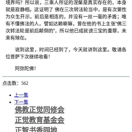
境界吗？所以说，三乘人所证的涅槃是真实存在的，本身
就是寂静相。这证明了 佛在三次转法轮当中，是有次第性
为众生开示，前后是相连的，并没有一丝一毫的矛盾；唯
有不懂佛法的人，譬如达赖喇嘛，曾在他的书上主张“佛三
次转法轮是前后颠倒的”，所以他已成就谤三宝的重罪，未
来有殃在。
说到这里，时间已经到了，今天就讲到这里。敬请各
位菩萨下次继续收看！
阿弥陀佛！
点击数：562
上一集
下一集
佛教正觉同修会
正觉教育基金会
正智书香园地