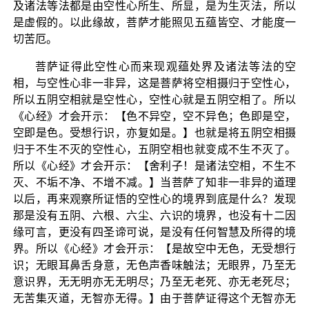
及诸法等法都是由空性心所生、所显，是为生灭法，所以
是虚假的。以此缘故，菩萨才能照见五蕴皆空、才能度一
切苦厄。
菩萨证得此空性心而来现观蕴处界及诸法等法的空
相，与空性心非一非异，这是菩萨将空相摄归于空性心，
所以五阴空相就是空性心，空性心就是五阴空相了。所以
《心经》才会开示：【色不异空，空不异色；色即是空，
空即是色。受想行识，亦复如是。】也就是将五阴空相摄
归于不生不灭的空性心，五阴空相也就变成不生不灭了。
所以《心经》才会开示：【舍利子！是诸法空相，不生不
灭、不垢不净、不增不减。】当菩萨了知非一非异的道理
以后，再来观察所证悟的空性心的境界到底是什么？发现
那是没有五阴、六根、六尘、六识的境界，也没有十二因
缘可言，更没有四圣谛可说，是没有任何智慧及所得的境
界。所以《心经》才会开示：【是故空中无色，无受想行
识；无眼耳鼻舌身意，无色声香味触法；无眼界，乃至无
意识界，无无明亦无无明尽；乃至无老死、亦无老死尽；
无苦集灭道，无智亦无得。】由于菩萨证得这个无智亦无