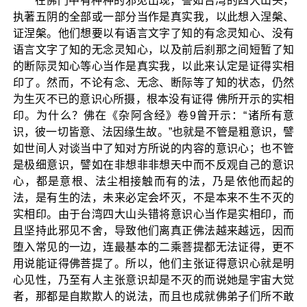
在佛门中有种种的邪见出现，譬如台湾的四大山头，
执著五阴的全部或一部分当作是真实我，以此想入涅槃、
证涅槃。他们想要以有语言文字了知的有念灵知心、没有
语言文字了知的无念灵知心，以及前后刹那之间短暂了知
的断际灵知心等心当作是真实我，以此来认定是证得实相
印了。然而，不论有念、无念、断际等了知的状态，仍然
为生灭不已的意识心所摄，根本没有证得 佛所开示的实相
印。为什么？佛在《杂阿含经》卷9曾开示：“诸所有意
识，彼一切皆意、法因缘生故。”也就是不管是粗意识，譬
如世间人对谈当中了知对方所说的内容的意识心；也不管
是极细意识，譬如在非想非非想天中而不反观自己的意识
心，都是意根、法尘相接触而有的法，乃是依他而起的
法，是有生的法，未来必定会坏灭，不是本来不生不灭的
实相印。由于台湾四大山头错将意识心当作是实相印，而
且坚持此邪见不舍，导致他们离真正佛法越来越远，因而
堕入常见的一边，连最基本的二乘菩提都无法证得，更不
用说能证得佛菩提了。所以，他们主张证得意识心就是明
心见性，乃至有人主张意识却是不灭的而说她是宇宙大觉
者，那都是自欺欺人的说法，而且也成就佛弟子们所不敢