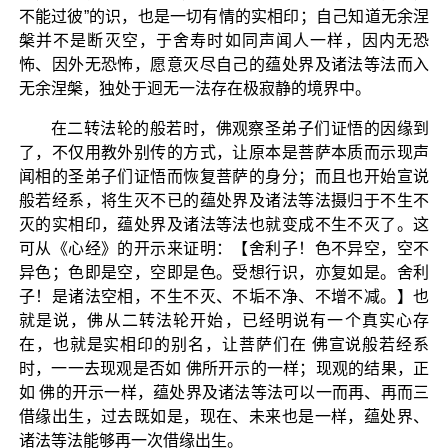
不能过彼”的识，也是一切有情的实相印；自己知道无余涅
槃并不是断灭空，于舍寿时如同声闻人一样，因内无恐
怖、因外无恐怖，愿意灭尽自己的蕴处界及诸法等法而入
无余涅槃，独处于迥无一法存在极寂静的境界中。
在二转法轮的般若时，佛观察圣弟子们证悟的因缘到
了，不仅用教外别传的方式，让原本是菩萨本质而示现声
闻相的圣弟子们证悟而恢复菩萨的身分；而且也开始宣说
般若经系，将生灭不已的蕴处界及诸法等法摄归于不生不
灭的实相印，蕴处界及诸法等法也就变成不生不灭了。这
可从《心经》的开示来证明：【舍利子！色不异空，空不
异色；色即是空，空即是色。受想行识，亦复如是。舍利
子！是诸法空相，不生不灭、不垢不净、不增不减。】也
就是说，佛从二转法轮开始，已经明说有一个真实心存
在，也就是实相印的别名，让菩萨们在 佛宣说般若经系
时，一一去现观是否如 佛所开示的一样；现观的结果，正
如 佛的开示一样，蕴处界及诸法等法可以一而再、再而三
借缘出生，过去既如是，现在、未来也是一样，蕴处界、
诸法等法能够再一次借缘出生。