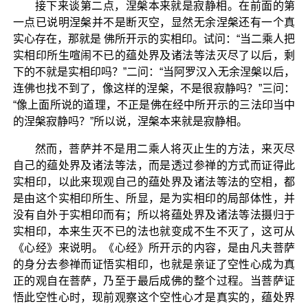
接下来谈第二点，涅槃本来就是寂静相。在前面的第
一点已说明涅槃并不是断灭空，显然无余涅槃还有一个真
实心存在，那就是 佛所开示的实相印。试问：“当二乘人把
实相印所生喧闹不已的蕴处界及诸法等法灭尽了以后，剩
下的不就是实相印吗？”二问：“当阿罗汉入无余涅槃以后，
连佛也找不到了，像这样的涅槃，不是很寂静吗？”三问：
“像上面所说的道理，不正是佛在经中所开示的三法印当中
的涅槃寂静吗？”所以说，涅槃本来就是寂静相。
然而，菩萨并不是用二乘人将灭止生的方法，来灭尽
自己的蕴处界及诸法等法，而是透过参禅的方式而证得此
实相印，以此来现观自己的蕴处界及诸法等法的空相，都
是由这个实相印所生、所显，是为实相印的局部体性，并
没有自外于实相印而有；所以将蕴处界及诸法等法摄归于
实相印，本来生灭不已的法也就变成不生不灭了，这可从
《心经》来说明。《心经》所开示的内容，是由凡夫菩萨
的身分去参禅而证悟实相印，也就是亲证了空性心成为真
正的观自在菩萨，乃至于最后成佛的整个过程。当菩萨证
悟此空性心时，现前观察这个空性心才是真实的，蕴处界