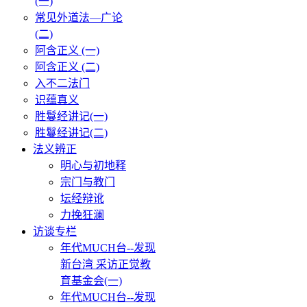
(一)
常见外道法—广论
(二)
阿含正义 (一)
阿含正义 (二)
入不二法门
识蕴真义
胜鬘经讲记(一)
胜鬘经讲记(二)
法义辨正
明心与初地释
宗门与教门
坛经辩讹
力挽狂澜
访谈专栏
年代MUCH台--发现
新台湾 采访正觉教
育基金会(一)
年代MUCH台--发现