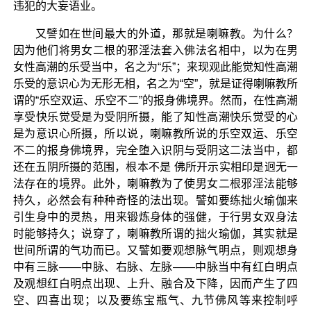
违犯的大妄语业。
又譬如在世间最大的外道，那就是喇嘛教。为什么？
因为他们将男女二根的邪淫法套入佛法名相中，以为在男
女性高潮的乐受当中，名之为“乐”；来现观此能觉知性高潮
乐受的意识心为无形无相，名之为“空”，就是证得喇嘛教所
谓的“乐空双运、乐空不二”的报身佛境界。然而，在性高潮
享受快乐觉受是为受阴所摄，能了知性高潮快乐觉受的心
是为意识心所摄，所以说，喇嘛教所说的乐空双运、乐空
不二的报身佛境界，完全堕入识阴与受阴这二法当中，都
还在五阴所摄的范围，根本不是 佛所开示实相印是迥无一
法存在的境界。此外，喇嘛教为了使男女二根邪淫法能够
持久，必然会有种种奇怪的法出现。譬如要练拙火瑜伽来
引生身中的灵热，用来锻炼身体的强健，于行男女双身法
时能够持久；说穿了，喇嘛教所谓的拙火瑜伽，其实就是
世间所谓的气功而已。又譬如要观想脉气明点，则观想身
中有三脉——中脉、右脉、左脉——中脉当中有红白明点
及观想红白明点出现、上升、融合及下降，因而产生了四
空、四喜出现；以及要练宝瓶气、九节佛风等来控制呼