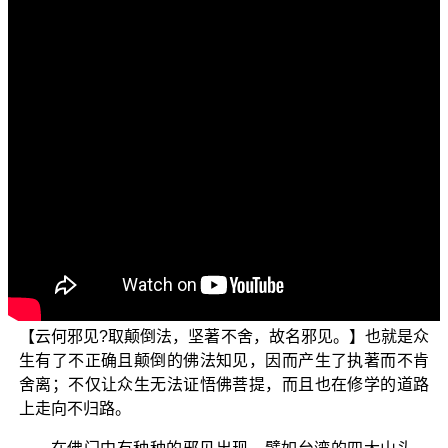
各位菩萨：阿弥陀佛！
欢迎收看正觉教团所推出的弘法节目，这个主题名为
“三乘菩提之法华经讲义”，主要是依据 平实导师所著的
《法华经讲义》这本书来加以说明。今天继续前一集的子
题“唯一佛乘”。
前一集已说明两个重点，那就是 佛希望所有的众生与
祂一样，都能够成就佛道；以及不能悟入佛菩提的人，本
身是福德欠缺的人。今天继续后面两个重点。首先谈第三
个重点，众生坚持邪见，无法悟入佛菩提，导致众生不离
断常二边而成为心外求法的外道。所谓的邪见，就是知见
不正确，而且是颠倒的，正如《正法念处经》卷33所说：
【云何邪见?取颠倒法，坚著不舍，故名邪见。】也就是众
生有了不正确且颠倒的佛法知见，因而产生了执著而不肯
舍离；不仅让众生无法证悟佛菩提，而且也在修学的道路
上走向不归路。