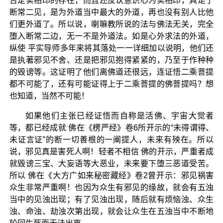
否定实相印的存在，而且还反认意识心为实相印，具足了
断常二见，是为外道当中最大的外道，再也没有别人比他
们更外道了。所以说，喇嘛教所说的法与佛法无关，完全
堕入断常二边，无一不是外道法。如是心外求法的外道，
纵使 平实导师多年来将其落处一一详细加以说明，他们还
是执著邪见不舍、还是把邪见抱得紧紧的，乃至于作种种
的毁谤等。这证明了他们离佛道还很远，连证悟二乘菩提
都不可能了，还有可能证得上于二乘菩提的佛菩提吗？想
也知道，当然不可能！
如果他们主张已经证悟而自称是活佛、宇宙大觉者
等，都已经成就 佛在《楞严经》卷6所开示的“未得谓得、
未证言证”的断一切善根的一阐提人，未来有殃在。所以
说，邪见真是害死人啊！轻者不相信 佛的开示，严重者成
就毁谤三宝、大妄语等大恶业，未来要下堕三恶道受苦。
所以 佛在《大方广如来秘密藏经》卷2曾开示：邪见祸害
众生非常严重啊！也因为众生有邪见的缘故，就会有五浊
当中的见浊出现；有了见浊出现，随后就有烦恼浊、众生
浊、命浊、劫浊次第出现，就会让众生在五浊当中不断地