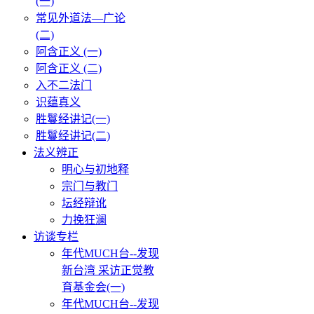
(一)
常见外道法—广论
(二)
阿含正义 (一)
阿含正义 (二)
入不二法门
识蕴真义
胜鬘经讲记(一)
胜鬘经讲记(二)
法义辨正
明心与初地释
宗门与教门
坛经辩讹
力挽狂澜
访谈专栏
年代MUCH台--发现
新台湾 采访正觉教
育基金会(一)
年代MUCH台--发现