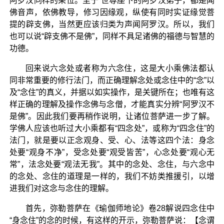
阿罗汉同样的果位。至于 世尊座下的阿罗汉弟子，都是闻
佛音声，依佛教导，修习因缘观，纵使有同时实证缘觉菩
提的辟支佛，当然更应该归类为声闻阿罗汉。所以，我们
也可以说“辟支佛不是佛”，同样不具足诸佛的福德与智慧的
功德。
回来说六念处或者称为六念住，这是大小乘佛法都认
同非常重要的修行法门，而正确理解念处或念住中的“念”以
及“念住”的真义，并据以如实操作，是关键所在；也唯有这
样正确的理解及操作念佛与念僧，才能真实分辨“阿罗汉不
是佛”。因此我们要再稍作说明，让诸位菩萨进一步了解。
学佛人应该也听过大小乘都有“四念处”，或称为“四念住”的
法门，就是要以正念观身、受、心、法等这四个法：身念
处要“观身不净”，受念处要“观受皆苦”，心念处要“观心无
常”，法念处要“观法无我”。其中的念处、念住，与六念中
的念处、念住的道理是一样的，我们不妨类推援引，以增
进我们对这念与念住的理解。
首先，弥勒菩萨在《瑜伽师地论》卷28解说四念住中
“身念住”的念的时候，有这样的开示，弥勒菩萨说：【念谓