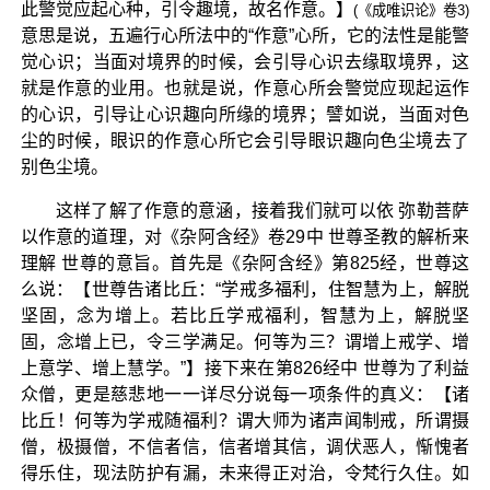
此警觉应起心种，引令趣境，故名作意。】
(《成唯识论》卷3)
意思是说，五遍行心所法中的“作意”心所，它的法性是能警
觉心识；当面对境界的时候，会引导心识去缘取境界，这
就是作意的业用。也就是说，作意心所会警觉应现起运作
的心识，引导让心识趣向所缘的境界；譬如说，当面对色
尘的时候，眼识的作意心所它会引导眼识趣向色尘境去了
别色尘境。
这样了解了作意的意涵，接着我们就可以依 弥勒菩萨
以作意的道理，对《杂阿含经》卷29中 世尊圣教的解析来
理解 世尊的意旨。首先是《杂阿含经》第825经，世尊这
么说：【世尊告诸比丘：“学戒多福利，住智慧为上，解脱
坚固，念为增上。若比丘学戒福利，智慧为上，解脱坚
固，念增上已，令三学满足。何等为三？谓增上戒学、增
上意学、增上慧学。”】接下来在第826经中 世尊为了利益
众僧，更是慈悲地一一详尽分说每一项条件的真义：【诸
比丘！何等为学戒随福利？谓大师为诸声闻制戒，所谓摄
僧，极摄僧，不信者信，信者增其信，调伏恶人，惭愧者
得乐住，现法防护有漏，未来得正对治，令梵行久住。如