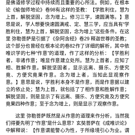
是佛道修学过程中持续而且重要的心所法。例如，在根本
论《瑜伽师地论》卷98有这样的圣教：【学胜利住，慧为
上首，解脱坚固，念为增上。修习三学，速圆满等。】意
思是说，学人想要快速圆满戒、定、慧三学，应当具有“学
胜利住，慧为上首，解脱坚固，念为增上”这些条件。在这
里 弥勒菩萨是引据了《杂阿含经》卷29 释迦世尊的圣教；
这个部分也曾经在根本论的卷82作了详细的解析，其中依
唯识学的七种“作意”的道理，作了这样的分析：【学胜利
者，非诸作意；唯显作意建立处所。慧为上首者，应知了
相、胜解作意。解脱坚固者，显示远离、摄乐、方便究
竟、方便究竟果作意。念为增上者，当知此显观察作
意。】意思是说，学胜利本身不是作意，而是作意据以建
立的依止处；慧为上首，就包括了了相作意和胜解作意；
解脱坚固，则是显示了有远离、摄乐、方便究竟及方便究
竟果四种作意；至于念为增上，则是显示了观察作意。
这里 弥勒菩萨既然是从作意的道理来作分析，当然我
们得要先明了“作意”是什么意思？玄奘菩萨在《成唯识论》
中解释说：【作意谓能警心为性，于所缘境引心为业。谓