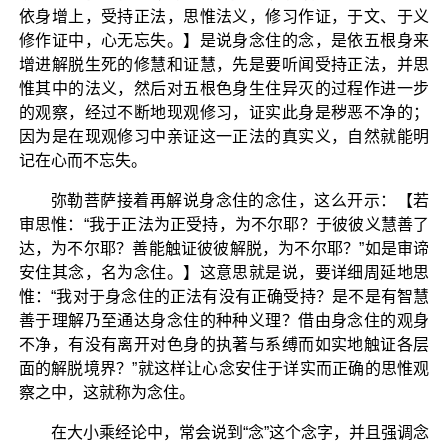
依身增上，受持正法，思惟法义，修习作证，于文、于义
修作证中，心无忘失。】是说身念住的念，是依五根身来
增进解脱生死的修慧和证慧，先是要听闻受持正法，并思
惟其中的法义，然后对五根色身生住异灭的过程作进一步
的观察，经过不断地现观修习，证实此身是秽恶不净的；
因为是在现观修习中亲证这一正法的真实义，自然就能明
记在心而不忘失。
弥勒菩萨接着再解说身念住的念住，这么开示：【若
审思惟：“我于正法为正受持，为不尔耶？于彼彼义慧善了
达，为不尔耶？善能触证彼彼解脱，为不尔耶？”如是审谛
安住其念，名为念住。】这意思就是说，要详细周延地思
惟：“我对于身念住的正法有没有正确受持？是不是有智慧
善于理解乃至通达身念住的种种义理？借由身念住的观身
不净，有没有离开对色身的执著与系缚而如实地触证各层
面的解脱境界？”就这样让心念安住于详实而正确的思惟观
察之中，这就称为念住。
在大小乘经论中，常会说到“念”这个念字，并且强调念