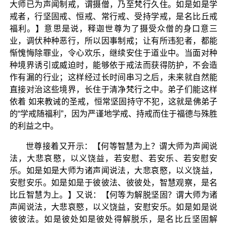
大师已为声闻制戒，谓摄僧，乃至梵行久住。如是如是学
戒者，行坚固戒、恒戒、常行戒、受持学戒，是名比丘戒
福利。】意思是说，释迦世尊为了摄受众僧的身口意三
业，调伏种种恶行，所以因事制戒；让有所违犯者，都能
惭愧悔除罪业，令心欢乐，继续安住于道业中。当面对种
种境界诱引或威迫时，能够依于戒法而获得防护，不会造
作有漏的行业；这样经过长时间串习之后，未来就自然能
直接对治这些境界，长住于清净梵行之中。弟子们能这样
依着 如来教诫的圣戒，恒常坚固持守不犯，这就是佛弟子
的“学戒随福利”，因为严谨地学戒、持戒而住于福德与殊胜
的利益之中。
世尊接着又开示：【何等智慧为上？谓大师为声闻说
法，大悲哀愍，以义饶益，若安慰、若安乐、若安慰安
乐。如是如是大师为诸声闻说法，大悲哀愍，以义饶益，
安慰安乐。如是如是于彼彼法、彼彼处，智慧观察，是名
比丘智慧为上。】又说：【何等为解脱坚固？谓大师为诸
声闻说法，大悲哀愍，以义饶益，安慰安乐。如是如是说
彼彼法。如是彼处如是彼处得解脱乐，是名比丘坚固解