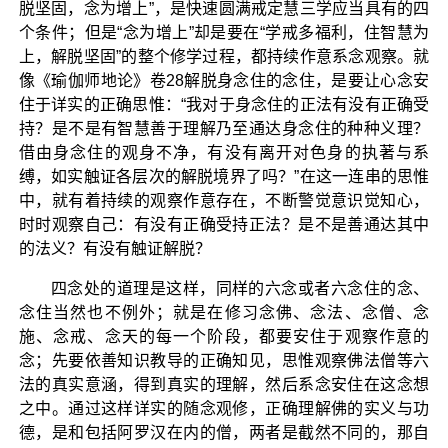
脱坚固，念为增上”，是快速圆满戒定慧三学应当具有的四
个条件；但是“念为增上”却是要在“学戒多福利，住智慧为
上，解脱坚固”的整个修学过程，都持续作意系念观察。就
像《瑜伽师地论》卷28解脱身念住的念住，是要让心念安
住于详实的正确思惟：“我对于身念住的正法有没有正确受
持？是不是有智慧善于理解乃至通达身念住的种种义理？
借由身念住的观身不净，有没有离开对色身的执著与系
缚，如实触证各层次的解脱境界了吗？”在这一连串的思惟
中，就有着持续的观察作意存在，不断警觉意识觉知心，
时时观察自己：有没有正确受持正法？是不是善通达其中
的法义？有没有触证解脱？
四念处的道理是这样，同样的六念或者六念住的念、
念住当然也不例外；就是在修习念佛、念法、念僧、念
施、念戒、念天的每一个阶段，都要安住于观察作意的
念；先要依善知识教导的正确知见，思惟观察佛法僧等六
法的真实意涵，得到真实的理解，然后系念安住在这念想
之中。通过这样详实的随念观修，正确理解佛的实义与功
德，是和包括阿罗汉在内的僧，两者是截然不同的，那自