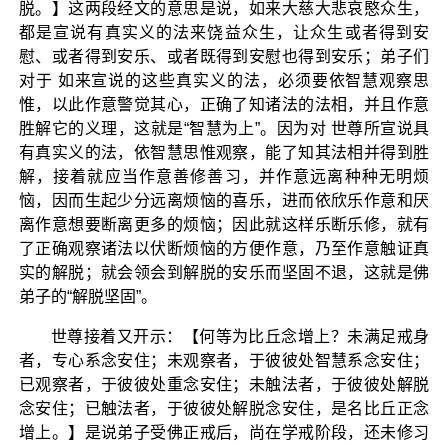
脱。】这两段经文的意思是说，如来大慈大悲哀愍众生，
都是宣说有真实义的法来饶益众生，让众生或者得到安
慰、或者得到安乐、或者既得到安慰也得到安乐；弟子们
对于 如来宣说的这些真实义的法，必须要依智慧观察思
惟，以此作意警觉其心，正确了知诸法的法相，并且作意
胜解它的义理，这就是“智慧为上”。因为对 世尊所宣说具
有真实义的法，依智慧思惟观察，能了知其法相并得到胜
解，接着就应当作意善修善习，并作意远离种种无明烦
恼，因而生起少分远离烦恼的喜乐，进而依欣乐作意和厌
离作意想要断离更多的烦恼；因此就这样乐断乐修，就有
了正确观察诸法以伏断烦恼的方便作意，乃至作意触证真
实的解脱；就会领会到解脱的安乐而坚固不退，这就是佛
弟子的“解脱坚固”。
世尊接着又开示：【何等为比丘念增上？未满足戒身
者，专心系念安住；未观察者，于彼彼处智慧系念安住；
已观察者，于彼彼处重念安住；未触法者，于彼彼处解脱
念安住；已触法者，于彼彼处解脱念安住，是名比丘正念
增上。】是说弟子受佛正戒后，尚在学戒阶段，还未修习