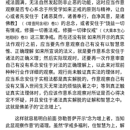
戒法圆满，无法自然发起防非止恶的功能，这时应当作意
观察是否专心系念于所受学如来正戒的原则与精神，让自
心或者先安住于【诸恶莫作，诸善奉行，自净其意，是诸
佛教】
的总念，或者安住于“饶益一切
（《增壹阿含经》卷1）
有情戒，修摄一切善法戒，修摄一切律仪戒”
（《大乘本生心
这三聚净戒。而在还没有就 如来所开示的真实
地观经》卷3）
法作观行之前，应当要先作意观察自己有没有以智慧思
惟、正确理解 如来所宣说的法义，就是要作意系念安住于
诸法的正确义理；然后实际现观时，还要再一次作意审查
自己有没有系念安住于对法的正确理解上，以此来对现前
种种行业作详细的观察。观行尚未触证真实法的理体时，
应当系念安住于实相法都是真实解脱的，作意观察自己有
没有又落入世间生灭无常法的烦恼执著之中；等到真正触
证真实法理体时，仍应该作意系念观察对所证是否心得决
定不怀疑，并且安住于诸法真实解脱的证解和智慧之中。
这就是佛弟子的“正念增上”。
这样就容易明白前面 弥勒菩萨开示“念为增上者，当知
此显观察作意”的道理。虽然“学戒多福利，住智慧为上，解