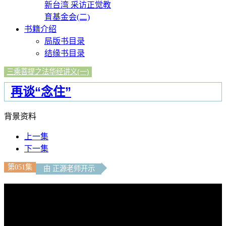
新台湾 采访正觉教
育基金会(二)
书籍介绍
局版书目录
结缘书目录
三乘菩提之法华经讲义(一)
再谈“念住”
背景资料
上一集
下一集
第051集
由 正源老师开示
文字內容