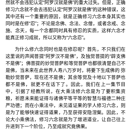
然就不会违犯认定“阿罗汉就是佛”的重大过失。但是，正确
修习六念就不会去违犯认定“阿罗汉就是佛”的这种错误，这
其中还有一个重要的原因，就是正确修习六念本身其实也
同时是在修“忍”；不论是念佛、念法、念僧，或者念戒、念
施、念天，每一个念都同时具有修忍的实质，这样六念才
能真正修习成就，所以又称为“六念忍”。
为什么修六念同时也是在修忍呢？首先，不只我们在
这里说的声闻菩提“阿罗汉不是佛”，及独觉菩提的“辟支佛
不是佛”；佛菩提的妙觉菩萨和等觉菩萨也都很清楚自己不
是佛，当未来在此世界人寿八万岁时，将要下生成佛的 弥
勒妙觉菩萨，现在还不是佛；其余等觉及十地以下菩萨也
都不是佛，就更不在话下了。因此，我们在上一集节目
中，引据了经教所说，在大乘法修六念是为了要积集资
粮，祈愿未来能证得与诸佛平等平等的智慧与福德二种庄
严功德；而在小乘法中，未见道证果的学人修习六念，则
是为了能够快速证得道果，乃至获得安隐涅槃。因此，不
论大小乘佛法，修习六念就是为了增进道业，让自己往上
升进到下一个阶位，乃至成就究竟佛果。