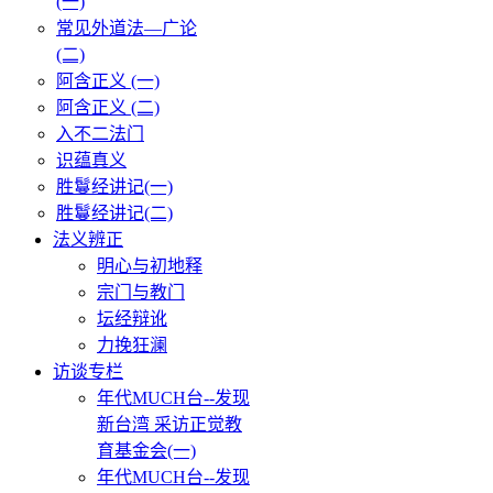
(一)
常见外道法—广论
(二)
阿含正义 (一)
阿含正义 (二)
入不二法门
识蕴真义
胜鬘经讲记(一)
胜鬘经讲记(二)
法义辨正
明心与初地释
宗门与教门
坛经辩讹
力挽狂澜
访谈专栏
年代MUCH台--发现
新台湾 采访正觉教
育基金会(一)
年代MUCH台--发现