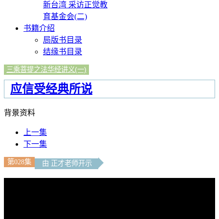
新台湾 采访正觉教
育基金会(二)
书籍介绍
局版书目录
结缘书目录
三乘菩提之法华经讲义(一)
应信受经典所说
背景资料
上一集
下一集
第028集
由 正才老师开示
文字內容