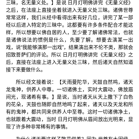
三昧，名无量义处。】是说 日月灯明佛讲完《无量义经》
之后，在法座上直接坐着就进入无量义处三昧。诸佛世尊
常常这样，我们从经中看得出来有好几位，讲完了某一部
经以后进入特定的三昧中。这都要有许多条件配合才能这
样，所以想要以佛自居的人，至少要了解诸佛常法，也就
是诸佛说法的惯例是什么，先要了解。想要去演某一出
戏，说“我能够演那一出戏”，结果演出来不伦不类，那就会
招致菩萨们的评论。所以 日月灯明佛讲完《无量义经》之
后，直接在法座上进入无量义处三昧，然后诸天自然知道
接下来要做什么。
所以经文接着说：【天雨曼陀华，天鼓自然鸣，诸天
龙鬼神，供养人中尊。一切诸佛土，实时大震动，佛放眉
间光，现诸希有事。】是说，当时诸天从天上撒下了白色
的花朵，天鼓也随即自然地鸣了起来，诸天以及天龙和所
有的鬼神，都共同来供养人中至尊。这时一切诸佛净土，
也就跟着大震动，当时 日月灯明佛从眉间放出光明来，显
现了许多种非常稀有的事情。