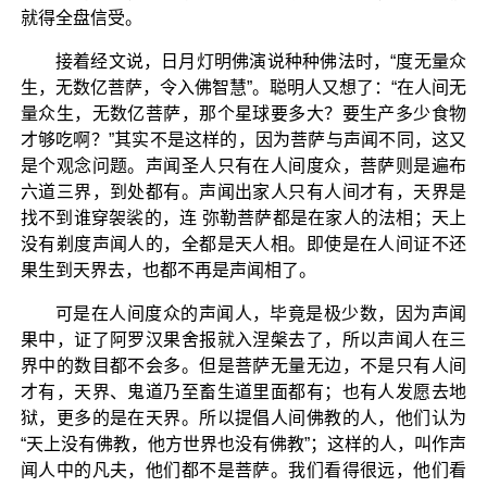
就得全盘信受。
接着经文说，日月灯明佛演说种种佛法时，“度无量众
生，无数亿菩萨，令入佛智慧”。聪明人又想了：“在人间无
量众生，无数亿菩萨，那个星球要多大？要生产多少食物
才够吃啊？”其实不是这样的，因为菩萨与声闻不同，这又
是个观念问题。声闻圣人只有在人间度众，菩萨则是遍布
六道三界，到处都有。声闻出家人只有人间才有，天界是
找不到谁穿袈裟的，连 弥勒菩萨都是在家人的法相；天上
没有剃度声闻人的，全都是天人相。即使是在人间证不还
果生到天界去，也都不再是声闻相了。
可是在人间度众的声闻人，毕竟是极少数，因为声闻
果中，证了阿罗汉果舍报就入涅槃去了，所以声闻人在三
界中的数目都不会多。但是菩萨无量无边，不是只有人间
才有，天界、鬼道乃至畜生道里面都有；也有人发愿去地
狱，更多的是在天界。所以提倡人间佛教的人，他们认为
“天上没有佛教，他方世界也没有佛教”；这样的人，叫作声
闻人中的凡夫，他们都不是菩萨。我们看得很远，他们看