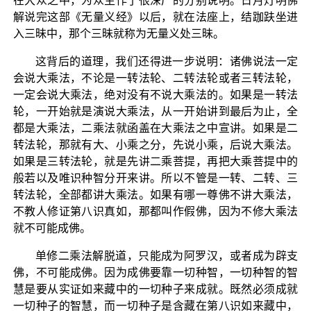
在大众之中，为众生作了很深广的分别说明。日月灯明佛
解说完这部《无量义经》以后，就在法座上，结跏趺坐进
入三昧中，那个三昧就称为无量义处三昧。
这背后的道理，我们还得进一步说明：诸佛说法一定
会说大乘法，不论是一转法轮、二转法轮或者三转法轮，
一定会说大乘法，绝对没有不说大乘法的。如果是一转法
轮，一开始就是演说大乘法，从一开始讲到最后为止，全
都是大乘法，二乘法就函盖在大乘法之中宣讲。如果是二
转法轮，那就有大、小乘之分，先说小乘，后说大乘法。
如果是三转法轮，就是先讲二乘菩提，再把大乘菩提中的
般若以及唯识种智分开来讲。所以不管是一转、二转、三
转法轮，全部都讲大乘法。如果有哪一尊佛不讲大乘法，
不教人修证第八识真如，那都叫作假佛，因为不修大乘法
就不可能成佛。
单修二乘法解脱道，只能成为阿罗汉，或者成为辟支
佛，不可能成佛。因为成佛要靠一切种智，一切种智的智
慧是要从实证如来藏中的一切种子来成就。既然必须成就
一切种子的智慧，而一切种子是含藏在第八识如来藏中，