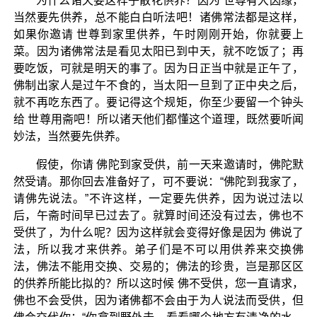
为什么诸天要这样子散花供养？因为 世尊有大因缘，
当然要先供养，总不能白白听法吧！诸佛常法都是这样，
如果你邀请 世尊到家里供养，午时刚刚开始，你就要上
菜。因为诸佛常法是看见太阳已到中天，就不吃饭了；再
要吃饭，可就是明天的事了。因为日正当中就是正午了，
佛制出家人是过午不食的，当太阳一旦到了正中央之后，
就不再吃东西了。要记得这个规矩，你至少要留一个钟头
给 世尊用斋吧！所以诸天他们都懂这个道理，既然要听闻
妙法，当然要先供养。
假使，你请 佛陀到家受供，前一天来邀请时，佛陀默
然受请。那你回去准备好了，可不要说：“佛陀到我家了，
请佛先说法。”不许这样，一定要先供养，因为说过法以
后，午斋时间早已过去了。就算时间还没有过去，佛也不
受供了，为什么呢？因为这样就会变得好像是因为 佛说了
法，所以我才来供养。弟子们是不可以用供养来交换佛
法，佛法不能用交换、交易的；佛法的珍贵，岂是那区区
的供养所能比拟的？所以这时候 佛不受供，您一直请求，
佛也不会受供，因为诸佛都不会由于为人说法而受供，但