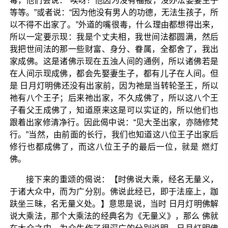
毒，他们会说：“唉呀！他因为没有福报，没办法娶妻生子
等等。”或者说：“因为他没有男人的功德，无法生孩子，所
以不得不出家了。”外道的嘴很毒，什么理由都想得出来，
所以一定要示现：我是个丈夫相，我世间法都圆满，然后
我把世间法的那一些财富、身分、眷属，全都舍了，我出
家成佛。这是诸佛示现在五浊人间的通例，所以诸佛若是
在人间示现成佛，都会先娶妻生子，都有儿子在人间。但
是 日月灯明佛还没有出家前，因为祂是当转轮圣王，所以
祂有八个王子；后来祂出家，不久成佛了，所以这八个王
子看父王成佛了，知道原来这是可以实证的，所以他们也
跟着出家修清净行。因此偈中说：“见大圣出家，亦随修梵
行。”当然，由前面的长行，我们也知道这八位王子出家后
修行也都成佛了，而这八位王子的最后一位，就是 燃灯
佛。
接下来的重颂的偈说：【时佛说大乘，经名无量义，
于诸大众中，而为广分别。佛说此经已，即于法座上，跏
趺坐三昧，名无量义处。】意思是说，当时 日月灯明佛解
说大乘法，那个大乘法的经典名为《无量义》，那么 佛就