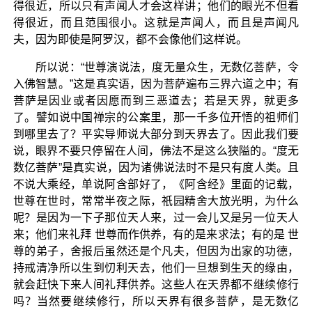
得很近，所以只有声闻人才会这样讲；他们的眼光不但看
得很近，而且范围很小。这就是声闻人，而且是声闻凡
夫，因为即使是阿罗汉，都不会像他们这样说。
所以说：“世尊演说法，度无量众生，无数亿菩萨，令
入佛智慧。”这是真实语，因为菩萨遍布三界六道之中；有
菩萨是因业或者因愿而到三恶道去；若是天界，就更多
了。譬如说中国禅宗的公案里，那一千多位开悟的祖师们
到哪里去了？平实导师说大部分到天界去了。因此我们要
说，眼界不要只停留在人间，佛法不是这么狭隘的。“度无
数亿菩萨”是真实说，因为诸佛说法时不是只有度人类。且
不说大乘经，单说阿含部好了，《阿含经》里面的记载，
世尊在世时，常常半夜之际，祇园精舍大放光明，为什么
呢？是因为一下子那位天人来，过一会儿又是另一位天人
来；他们来礼拜 世尊而作供养，有的是来求法；有的是 世
尊的弟子，舍报后虽然还是个凡夫，但因为出家的功德，
持戒清净所以生到忉利天去，他们一旦想到生天的缘由，
就会赶快下来人间礼拜供养。这些人在天界都不继续修行
吗？当然要继续修行，所以天界有很多菩萨，是无数亿