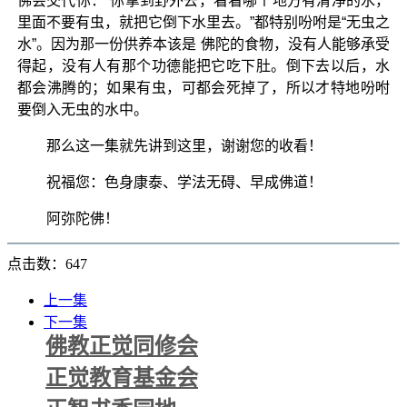
佛会交代你：“你拿到野外去，看看哪个地方有清净的水，
里面不要有虫，就把它倒下水里去。”都特别吩咐是“无虫之
水”。因为那一份供养本该是 佛陀的食物，没有人能够承受
得起，没有人有那个功德能把它吃下肚。倒下去以后，水
都会沸腾的；如果有虫，可都会死掉了，所以才特地吩咐
要倒入无虫的水中。
那么这一集就先讲到这里，谢谢您的收看！
祝福您：色身康泰、学法无碍、早成佛道！
阿弥陀佛！
点击数：647
上一集
下一集
佛教正觉同修会
正觉教育基金会