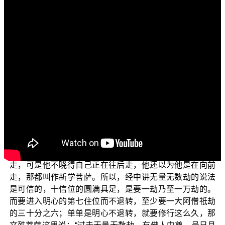
各位菩萨：阿弥陀佛！
欢迎各位菩萨继续收看“三乘菩提之法华经讲义”。
上一集我们说到经中这句偈：【我念过去世，无量无
数劫，有佛人中尊，号日月灯明。世尊演说法，度无量众
生，无数亿菩萨，令入佛智慧。佛未出家时，所生八王
子，见大圣出家，亦随修梵行。】
上次
（《妙法莲华经》卷1）
为各位解说了第一句，也提到了新学菩萨和久学菩萨，说
进入第七住位不退，才能称为久学菩萨。
那新学菩萨，对经典所说常常还会有所怀疑。如果是
这样的新学菩萨，你让他悟了，他还会退回去，他会向后
走，可是他不晓得自己正在往后走，他还以为他是在向前
走，那都叫作新学菩萨。所以，经中讲无量无数劫的说法
是可信的，十信位的圆满具足，是要一劫乃至一万劫的。
而要进入明心的第七住位而不退转，至少要一大阿僧祇劫
的三十分之六；单单是明心不退转，就要修行这么久，那