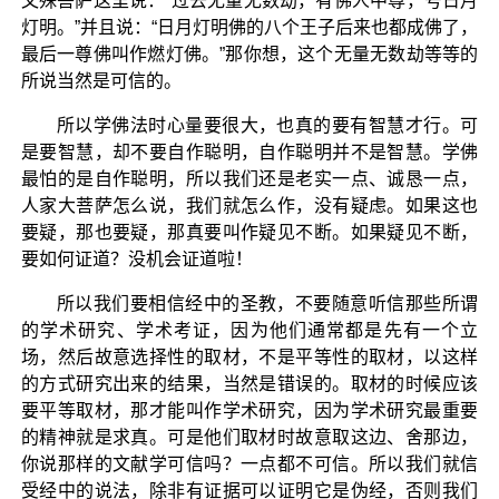
文殊菩萨这里说：“过去无量无数劫，有佛人中尊，号日月
灯明。”并且说：“日月灯明佛的八个王子后来也都成佛了，
最后一尊佛叫作燃灯佛。”那你想，这个无量无数劫等等的
所说当然是可信的。
所以学佛法时心量要很大，也真的要有智慧才行。可
是要智慧，却不要自作聪明，自作聪明并不是智慧。学佛
最怕的是自作聪明，所以我们还是老实一点、诚恳一点，
人家大菩萨怎么说，我们就怎么作，没有疑虑。如果这也
要疑，那也要疑，那真要叫作疑见不断。如果疑见不断，
要如何证道？没机会证道啦！
所以我们要相信经中的圣教，不要随意听信那些所谓
的学术研究、学术考证，因为他们通常都是先有一个立
场，然后故意选择性的取材，不是平等性的取材，以这样
的方式研究出来的结果，当然是错误的。取材的时候应该
要平等取材，那才能叫作学术研究，因为学术研究最重要
的精神就是求真。可是他们取材时故意取这边、舍那边，
你说那样的文献学可信吗？一点都不可信。所以我们就信
受经中的说法，除非有证据可以证明它是伪经，否则我们