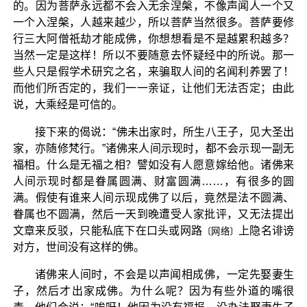
的。因为菩萨永远都不会入无余涅槃，不像声闻人一个又
一个入涅槃，人越来越少，所以菩萨当然很多。菩萨要修
行三大阿僧祇劫才能成佛，你想想看是不是越累积越多？
当然一定是这样！所以不要随意去怀疑经中的所说。那一
些人只是假学术研究之名，来骗取人间的名闻利养罢了！
而他们所否定的，我们一一亲证，让他们无法否定；由此
说，大乘经是可信的。
接下来的偈说：“佛未出家时，所生八王子，见大圣出
家，亦随修梵行。”诸佛来人间示现时，都不会示现一副无
福相。什么是无福之相？譬如没有人愿意嫁给他。诸佛来
人间示现时都是眷属圆满、财富圆满……，有很多的圆
满。假使有谁来人间示现成佛了以后，竟然是法不圆满、
眷属也不圆满，然后一天到晚遭受人家批评，又无法提出
文章来反驳，只能私底下在口头或网路
上隐名诽谤
〔网络〕
对方，世间没有这样的佛。
诸佛来人间时，不会是以声闻相成佛，一定先娶妻生
子，然后才出家成佛。为什么呢？因为有些外道的嘴很