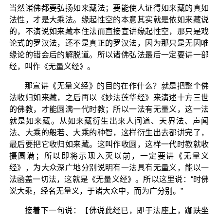
当然诸佛都要弘扬如来藏法；要能使人证得如来藏的真如
法性，才是大乘法。缘起性空的本意其实就是依如来藏说
的，不演说如来藏本住法而直接宣讲缘起性空，那只是戏
论式的罗汉法，还不是真正的罗汉法，因为那只是无因唯
缘论的错会后的解脱道。所以诸佛弘法最后一定要讲一部
经，叫作《无量义经》。
那宣讲《无量义经》的目的在作什么？就是把整个佛
法收归如来藏，之后再以《妙法莲华经》来演述十方三世
的佛教，才能圆满一代时教；所以一法有无量义，这一法
就是如来藏。从如来藏衍生出来人间道、天界法、声闻
法、大乘的般若、大乘的种智，这样衍生出去都讲完了，
最后要把它收归如来藏。这叫作收圆，这样一代时教就收
摄圆满；所以即将示现入灭以前，一定要讲《无量义
经》，为大众深广地分别说明有一法具有无量义，能以一
法函盖一切法，这就是《无量义经》。所以这里说：“时佛
说大乘，经名无量义，于诸大众中，而为广分别。”
接着下一句说：【佛说此经已，即于法座上，跏趺坐