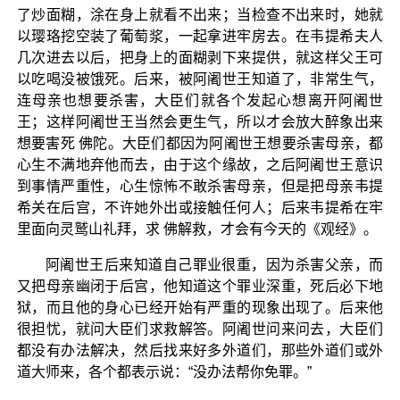
了炒面糊，涂在身上就看不出来；当检查不出来时，她就
以璎珞挖空装了葡萄浆，一起拿进牢房去。在韦提希夫人
几次进去以后，把身上的面糊剥下来提供，就这样父王可
以吃喝没被饿死。后来，被阿阇世王知道了，非常生气，
连母亲也想要杀害，大臣们就各个发起心想离开阿阇世
王；这样阿阇世王当然会更生气，所以才会放大醉象出来
想要害死 佛陀。大臣们都因为阿阇世王想要杀害母亲，都
心生不满地弃他而去，由于这个缘故，之后阿阇世王意识
到事情严重性，心生惊怖不敢杀害母亲，但是把母亲韦提
希关在后宫，不许她外出或接触任何人；后来韦提希在牢
里面向灵鹫山礼拜，求 佛解救，才会有今天的《观经》。
阿阇世王后来知道自己罪业很重，因为杀害父亲，而
又把母亲幽闭于后宫，他知道这个罪业深重，死后必下地
狱，而且他的身心已经开始有严重的现象出现了。后来他
很担忧，就问大臣们求救解答。阿阇世问来问去，大臣们
都没有办法解决，然后找来好多外道们，那些外道们或外
道大师来，各个都表示说：“没办法帮你免罪。”