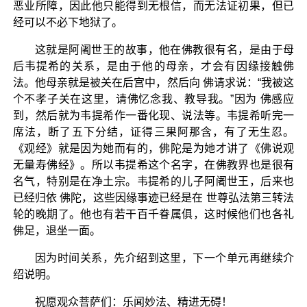
恶业所障，因此他只能得到无根信，而无法证初果，但已
经可以不必下地狱了。
这就是阿阇世王的故事，他在佛教很有名，是由于母
后韦提希的关系，是由于他的母亲，才会有因缘接触佛
法。他母亲就是被关在后宫中，然后向 佛请求说：“我被这
个不孝子关在这里，请佛忆念我、教导我。”因为 佛感应
到，然后就为韦提希作一番化现、说法等。韦提希听完一
席法，断了五下分结，证得三果阿那含，有了无生忍。
《观经》就是因为她而有的，佛陀是为她才讲了《佛说观
无量寿佛经》。所以韦提希这个名字，在佛教界也是很有
名气，特别是在净土宗。韦提希的儿子阿阇世王，后来也
已经归依 佛陀，这些因缘事迹已经是在 世尊弘法第三转法
轮的晚期了。他也有若干百千眷属俱，这时候他们也各礼
佛足，退坐一面。
因为时间关系，先介绍到这里，下一个单元再继续介
绍说明。
祝愿观众菩萨们：乐闻妙法、精进无碍！