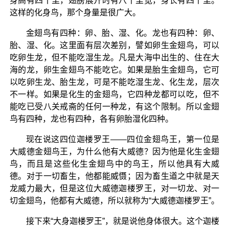
身高有四十里，翅膀展开时有八十里宽，身长有四十里。
这样的化身鸟，那个身量是很广大。
金翅鸟有四种：卵、胎、湿、化。龙也有四种：卵、
胎、湿、化。这里面有层次差别，譬如卵生金翅鸟，可以
吃卵生龙，但不能吃湿生龙。凡是大海中出生的、住在大
海的龙，卵生金翅鸟不能吃它。如果是胎生金翅鸟，它可
以吃卵生龙、胎生龙，可是不能吃湿生龙、化生龙，层次
不一样。如果是化生的金翅鸟，它四种龙都可以吃，但不
能吃已受八关戒斋的任何一种龙，有这个限制。所以金翅
鸟有四种，龙也有四种，各有卵胎湿化四种。
现在说这四位迦楼罗王——四位金翅鸟王，第一位是
大威德金翅鸟王，为什么他有大威德？因为他是化生金翅
鸟，而且是这些化生金翅鸟中的鸟王，所以他具有大威
德。对于一切畜生，他都能威慑；因为畜生道之中就是天
龙威力最大，但是这位大威德迦楼罗王，对一切龙、对一
切金翅鸟，他都有大威德，所以就称为“大威德迦楼罗王”。
接下来“大身迦楼罗王”，就是说他身体很大。这个迦楼