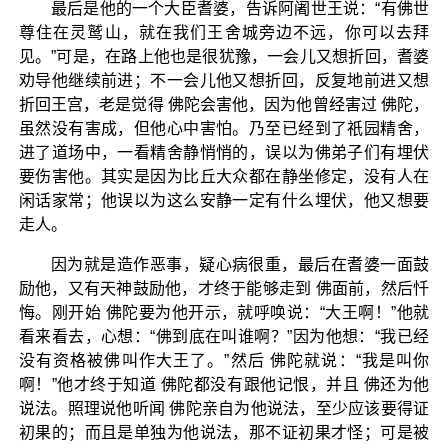
最后是他的一个大臣耆婆，告诉阿阇世王说：“有佛世
尊住在灵鹫山，就在我们王舍城旁边不远，你可以去拜
见。”可是，在路上他也是很犹豫，一会儿又想折回，耆婆
劝导他继续前进；不一会儿他又想折回，反复地前进又想
折回王宫，老是觉得 佛陀会害他，因为他曾经害过 佛陀，
虽然没有害成，但他心中害怕。乃至已经到了祇园精舍，
进了道场中，一看精舍静悄悄的，误以为佛弟子们有埋伏
要伤害他。其实是因为比丘大众都在静坐修定，没有人在
闲话家常；他误以为这么安静一定有什么埋伏，他又想要
走人。
因为就是造作恶事，疑心病很重，最后在耆婆一面鼓
励他，又有天神鼓励他，才终于能够走到 佛面前，然后忏
悔。刚开始 佛陀要为他开示，就呼唤说：“大王啊！”他就
看来看去，心想：“佛到底在叫谁啊？”因为他想：“我已经
没有资格被佛叫作大王了。”然后 佛陀就说：“我是叫你
啊！”他才终于知道 佛陀都没有跟他记恨，并且 佛还为他
说法。照理说他听闻 佛陀亲自为他说法，至少应该要得证
初果的；而且是单独为他说法，那不证初果才怪；可是被