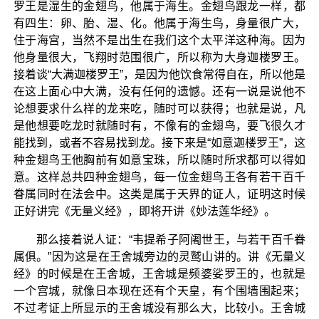
罗王是湿生的金翅鸟，他属于海生。金翅鸟跟龙一样，都
有四生：卵、胎、湿、化。他属于海生鸟，身量很广大，
住于海宫，当然不是出生在我们这个太平洋这种海。因为
他身量很大，飞翔时范围很广，所以称为大身迦楼罗王。
接着谈“大满迦楼罗王”，是因为他饮食常得自在，所以他是
在这上面心中大满，没有任何的遗憾。还有一说是说他不
论想要求什么样的龙来吃，随时可以获得；也就是说，凡
是他想要吃龙时就随时有，不像有的金翅鸟，要飞很久才
能找到，或者不容易找到龙。接下来是“如意迦楼罗王”，这
种金翅鸟王他胸前有如意宝珠，所以随时所求都可以得如
意。这样总共四种金翅鸟，每一位金翅鸟王各有若干百千
眷属同时在法会中。这类是属于天界的证人，证明这时候
正好讲完《无量义经》，即将开讲《妙法莲华经》。
那么接着说人证：“韦提希子阿阇世王，与若干百千眷
属俱。”因为这是在王舍城旁边的灵鹫山讲的。讲《无量义
经》的时候是在王舍城，王舍城是频婆娑罗王的，也就是
一个宫城，就像日本现在还有个天皇，有个围墙围起来；
不过考证上所显示的王舍城没有那么大，比较小。王舍城