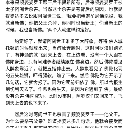
本来是频婆娑罗王跟王后韦提希所有，后来频婆娑罗王被
太子阿阇世杀害。当然这个杀害是有背后的原因，也就是
提婆达多去说服阿阇世王说：“我要把释迦牟尼佛杀掉，我
就当新佛；你把父王杀掉，你同时也当新王；你当新王的
时候，我也当新佛。”两个人就这样约定好。
约定好了，就请阿阇世王准备了大醉象，等待 佛入城
托钵的时候就放出来；当醉象奔腾时，这时阿罗汉们跑光
了，有神通的就飞到天上去，在上边看，没有一个人跟在
佛陀身边，只有阿难尊者继续跟在 佛身边。然后 佛陀看见
大醉象靠近了，就把五指伸出去。大醉象看见了 佛陀化现
的五头雄狮，吓得腿软，跪了下来。然后 佛陀为它开示了
几句话，它就舍报了。因为它死前归依了 佛，所以舍报生
到忉利天去了。作恶也会生天，是因为它遇到了 佛，最终
没有杀害 佛陀成功。此时没事时，阿罗汉们又回来了，飞
到天上去的也下来了。
然后这时阿阇世王也杀害了频婆娑罗王——他父王。
为什么要杀害父亲？难道提婆达多几句话，他就会接受而