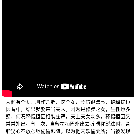
各位菩萨：阿弥陀佛！
欢迎收看正觉教团为诸位观众菩萨们准备的“三乘菩提
之法华经讲义”。
我们继续上一个单元未介绍完整的阿修罗王的法众有
情，上次只介绍到“婆稚阿修罗王”，现在继续介绍后三位阿
修罗王。如下说明：与释提桓因战败的不是只有婆稚阿修
罗王，还有“佉罗骞驮阿修罗王”。佉罗骞驮，翻译过来叫作
广肩，他的肩膀很广大、宽阔，就是很有力的意思，所以
他就帮着“毘摩质多罗阿修罗王”打仗，他在大海中泼水去淹
忉利天宫，所以他又叫作涌水阿修罗王。“毘摩质多罗阿修
罗王”在佛教史上是很有名气的，有一传说是这样子——因
为他有个女儿叫作舍脂，这个女儿长得很漂亮，被释提桓
因看中，结果就娶来当夫人。因为是修罗之女，生性也多
疑，何况释提桓因相貌庄严，天上天女众多，释提桓因又
常常外出。有一次，当释提桓因外出去听 佛陀说法时，舍
脂疑心不放心地偷偷跟随，以为他去欢愉处所；当被发现