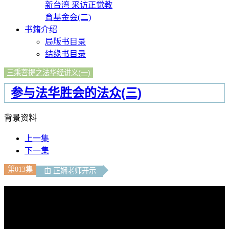
新台湾 采访正觉教
育基金会(二)
书籍介绍
局版书目录
结缘书目录
三乘菩提之法华经讲义(一)
参与法华胜会的法众(三)
背景资料
上一集
下一集
第013集
由 正娴老师开示
文字內容