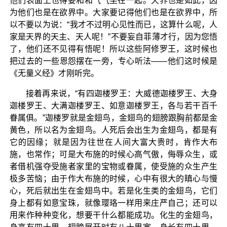
他们表面上也得要和和气气坐在一起。天界也是如此，因
为他们也是在欲界中。大家要记得他们也是在欲界中，所
以不要以为说：“我才不过明心见性而已，这算什么呢，人
家是天界的天主、天人呢！”不要妄自菲薄才行，因为您悟
了，他们还不见得有悟呢！所以这些阿修罗王，这时候也
把过去的一些恩怨摆在一旁，专心听法——他们这时候是
《无量义经》才刚听完。
接着再来说，“有四迦楼罗王：大威德迦楼罗王、大身
迦楼罗王、大满迦楼罗王、如意迦楼罗王，各与若干百千
眷属俱。”迦楼罗就是金翅鸟，金翅鸟的翅膀跟胸前都是金
黄色，所以名为金翅鸟。人死后会出生为金翅鸟，都是有
它的因缘；就是因为往世在人间大富大贵时，肯作大布
施，也常作；可是大布施的时候心高气傲，侮辱众生，或
者借机强夺受施者家里的宝物或眷属，使受施的众生产生
极多苦恼；由于作大布施的时候，心中有很大的瞋心与慢
心，死后就出生在金翅鸟中。若是化生类的金翅鸟，它们
身上都有如意宝珠，就像璎珞一样用来庄严自己；还可以
用来作种种变化，想要干什么都能成功。化生的金翅鸟，