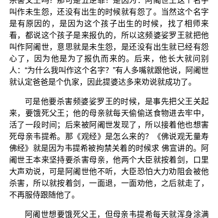
杀害父王吗？那可是五逆罪！是因为：阿阇世王这个名字
叫作未生怨，还没有出生的时候就有怨了。当然这个名字
是有原因的，是因为这个孩子出生的时候，找了相师来
看，都说这个孩子是来报仇的，所以这频婆娑罗王就把他
叫作阿阇世，意思就是未生怨，是还没有出生就已经有怨
心了，因为他是为了报仇而来的。后来，他长大就问别
人：“为什么我叫作这个名字？”有人多嘴就跟他说，阿阇世
就认定爸爸是个仇家，因此提婆达多来劝说就成功了。
可是他要杀害频婆娑罗王的时候，是事先把父王关起
来，要饿死父王；他的母亲就每天偷偷送食物进去牢中，
活了一段时间；后来被阿阇世发现了，所以接着他也想害
死母亲韦提希。那《观经》是怎么来的？《佛说观无量寿
佛经》就是因为韦提希被拘禁关着的时候求 佛宣讲的。阿
阇世王本来坚持要杀害母亲，他两个大臣就按着剑，口里
大声劝说，可是阿阇世他不听，大臣恐怕大力劝阻会被他
杀害，所以就按着剑，一面退，一面劝他，之后就走了，
不再服侍跟随他了。
阿阇世想要饿死父王，但母亲韦提希每天就浑身涂满