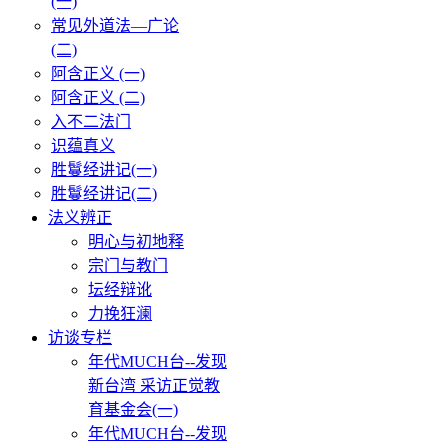
(一)
常见外道法—广论
(二)
阿含正义 (一)
阿含正义 (二)
入不二法门
识蕴真义
胜鬘经讲记(一)
胜鬘经讲记(二)
法义辨正
明心与初地释
宗门与教门
坛经辩讹
力挽狂澜
访谈专栏
年代MUCH台--发现
新台湾 采访正觉教
育基金会(一)
年代MUCH台--发现