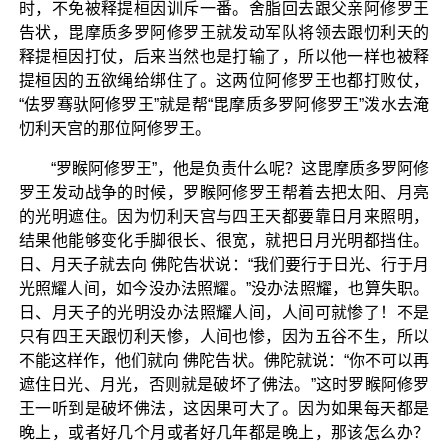
时，不免被释提桓因训斥一番。舍脂回去跟父亲阿修罗王
告状，毘摩质多罗阿修罗王就发动军队将领去跟忉利天的
释提桓因打仗，后来当然也是打输了，所以他一样也被释
提桓因的五欲绳给绑住了。这两位阿修罗王也都打败仗，
“佉罗骞驮阿修罗王”就是帮“毘摩质多罗阿修罗王”泼水去淹
忉利天宫的那位阿修罗王。
“罗睺阿修罗王”，他是负责什么呢？这毘摩质多罗阿修
罗王发动战争的时候，罗睺阿修罗王帮着去把太阳、月亮
的光明遮住。因为忉利天宫与四王天都要靠日月来照明，
结果他能够变化手脚很长、很宽，就把日月光明都挡住。
日、月天子就去向 佛陀告状说：“我们要行于日光、行于月
光照耀人间，如今没办法照耀。”没办法照耀，也算失职。
日、月天子的光明没办法照耀人间，人间可就惨了！不是
只有四王天跟忉利天惨，人间也惨，因为五谷不生，所以
不能这样作，他们就向 佛陀告状。佛陀就说：“你不可以再
遮住日光、月光，否则就是破坏了佛法。”这时罗睺阿修罗
王一听到是破坏佛法，这因果可大了。因为如果每天都是
晚上，或者好几个月或者好几年都是晚上，那该怎么办？