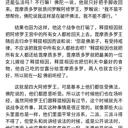
还能弘法吗？不行嘛！佛陀一说，他就只好把手脚收回
来。毘摩质多罗就质问罗睺阿修罗王，罗睺说：“我不是不
想帮你，佛陀说我这样是在破坏佛法，我不能不遵行。”
结果也因为这样，他这个战争也打输了，释提桓因就
把阿修罗王宫中的所有女人都抢回天上去。毘摩质多罗王
随后去归命于释提桓因而谈和说：“您是佛弟子，有受持戒
律，不应该把我宫中所有女人都抢去吧？”释提桓因也就把
所有女人都还给毘摩质多罗，毘摩质多罗就把最美的一位
女儿嫁给了释提桓因，释提桓因也把忉利天中最好的食
物，他自己吃的甘露分给毘摩质多罗，两人也就言归于
好，所以就在一起 佛前听经了。
这就是四大阿修罗王，可是基本上他们都信受佛法，
佛陀说的，他们都愿意听受。所以这个时候他们也在场听
经，虽然阿修罗王们跟释提桓因有过节，这个时候就先不
谈战争这件事，其实这种事情是很正常的。就像那些大山
头里面也是一样，他们里面平常分派系，二派、三派斗得
不得了，但堂头和尚讲经说法的时候，或是公开说法时，