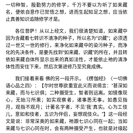
一切种智，殷勤努力的修学，千万不要以为听了如来藏
名，便依自意作已觉悟之想，进而生起知足之想，应当依
止真善知识追随修学才是。
各位菩萨！从以上经文，我们很清楚知道，如来藏中
因为含藏着七转识不清净的种子，所以名为“识藏”；必须透
过一世又一世的修行，来净化如来藏中的染污种子，而净
化的先决条件，是要先找到“如来藏、识藏”的所在，并且转
依如来藏自体所显示出来的真如法性，才能依止祂的清净
体性而安住下来，然后次第进修乃至究竟成佛。
我们接着来看 佛的另一段开示。《楞伽经》〈一切佛
语心品之四〉：【尔时世尊欲重宣此义而说偈言：“甚深如
来藏，而与七识俱；二种摄受生，智者则远离。如镜像现
心，无始习所熏；如实观察者，诸事悉无事。如愚见指
月，观指不观月；计著名字者，不见‘我’真实。心为工伎
儿，意如和伎者，五识为伴侣，妄想观伎众。”】这一段经
文是说：非常深奥的如来藏，祂跟七识心同在一起；当如
来藏与七识心同在时，会有两种摄受产生，也就是对缘起