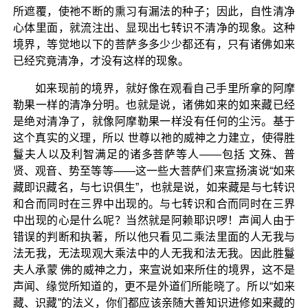
所遮覆，使祂不断的熏习有漏法的种子；因此，自性清净
心体里面，就流注出、显现出七转识不清净的现象。这种
境界，等觉地以下的菩萨多多少少都还有，只有诸佛如来
已经究竟清净，才没有这样的现象。
如来现前的境界，就好像在观看自己手里所拿的阿摩
勒果一样的清净分明。也就是说，诸佛如来的如来藏已经
是绝对清净了，就像阿摩勒果一样没有任何的尘污。基于
这个真实的义理，所以 世尊以祂的威神之力建立，使得胜
鬘夫人以及利智满足的诸多菩萨等人——包括 文殊、普
贤、观音、势至等等——这一些大菩萨们来宣扬演说“如来
藏即识藏名，与七识俱生”，也就是说，如来藏是与七转识
和合而同时在三界中出现的。与七转识和合而同时在三界
中出现的心是什么呢？当然就是阿赖耶识啰！声闻人由于
错误的判断和执著，所以他只看见二乘法里面的人无我与
法无我，无法现观大乘法中的人无我和法无我。因此胜鬘
夫人承蒙 佛的威神之力，来宣说如来所住的境界，这不是
声闻、缘觉所知道的，更不是外道们所能晓了。所以“如来
藏、识藏”的法义，你们都应该亲随大善知识进修如来藏的