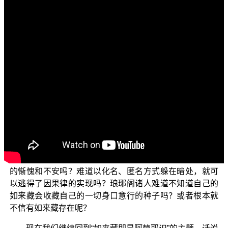
各位菩萨：阿弥陀佛！
欢迎您收看正觉教团视频弘法节目，目前正在为您演
述的是第二季的“三乘菩提之相似佛法——重蹈灯下黑之琅
琊阁”单元。
在上一集中，我们谈到琅琊阁自2019年密集在网路
贴文以来，已历时三年有余，至今仍没有停歇的迹
〔网络〕
象，这种破法的心态和行为实在令人难以理解！依常理来
说，修学佛法的人基本上应该都是良善之人，同时也应该
相信因果才对；然而，琅琊阁等人这一些年来，利用网路
媒体，以栽赃、诬蔑、渲染、抹黑、扭曲等方式，
〔网络〕
恶意攻击 平实导师和正觉同修会，深心中难道都没有丝毫
的惭愧和不安吗？难道以化名、匿名方式躲在暗处，就可
以逃得了因果律的实现吗？琅琊阁诸人难道不知道自己的
如来藏会收藏自己的一切身口意行的种子吗？或者根本就
不信有如来藏存在呢？