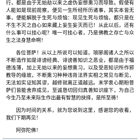
行，都是由于无始劫以来之虚伪妄想熏习而导致。假使有
人能如是现前观察，便见一生所经所历诸事，其实本皆无
事，便能解脱于生死与烦恼：现见生死与烦恼，都只是在
不生不灭之自心如来藏上妄生妄灭而已！从此以后，还有
什么事可以挂心呢？唯一可挂心者，乃是佛教之存亡与众
生之法身慧命啊！
各位菩萨！从以上所说可以知道，琅琊阁诸人之所以
不断造作如是诽谤经典、诽谤善知识之恶业，都是由于福
德浅薄，加上无始以来的妄想熏习，以及受恶知识所作邪
教导的缘故，不断熏习种种违背法界实相之常见与断见，
无法如实证知其谬，越修就离正道越远。末学衷心期盼菩
萨们皆能舍弃成见，至诚恳切回归真善知识座下，为自己
今生乃至未来际生作出最有智慧的抉择，是所至祷！
因为时间的关系，就为您说到这里，感谢您的收看，
我们下期再见！
阿弥陀佛！