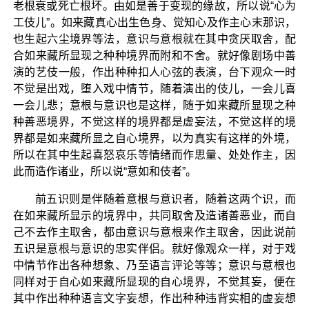
老根衰或死亡根坏。由如是善于变现的缘故，所以说“心为
工伎儿”。如来藏真心出生色身、觉知心及作主心末那识，
也生起六尘境界等法，意识与意根就在其中贪厌取舍，配
合如来藏所显现之种种境界而附和不舍。就好像剧场中善
演的艺伎一般，作出种种扣人心弦的表演，台下观众一时
不觉是出戏，堕入戏中情节，随着演出的伎儿，一会儿喜
一会儿悲；意根与意识也是这样，随于如来藏所显现之种
种善恶境界，不觉这样的境界都是虚妄法，不觉这样的境
界都是如来藏所显之自心境界，以为真实有这样的外境，
所以在其中生起喜怒哀乐等情绪而作思量、处处作主，因
此而造作诸业，所以说“意如和伎者”。
前五识则是伴随着意根与意识者，随着这两个识，而
在如来藏所显示的境界中，共同取舍及造诸善恶业，而自
己不去作主取舍，都由意识与意根来作主取舍，因此说前
五识是意根与意识的忠实伴侣。就好像观众一样，对于戏
中情节作出各种想象、乃至语言评论等等；意识与意根也
同样对于自心如来藏所显现的自心境界，不觉其妄，便在
其中作出种种语言文字妄想，作出种种违背实相的虚妄想