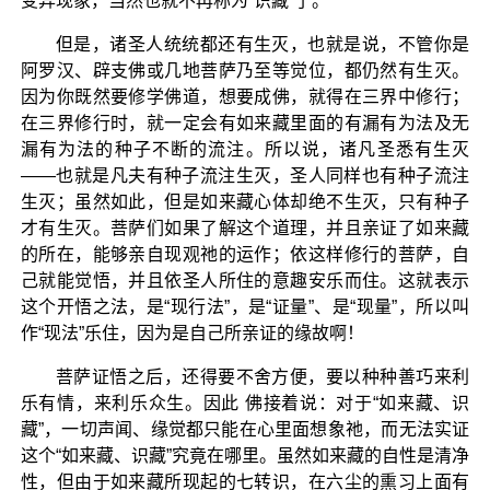
变异现象，当然也就不再称为“识藏”了。
但是，诸圣人统统都还有生灭，也就是说，不管你是
阿罗汉、辟支佛或几地菩萨乃至等觉位，都仍然有生灭。
因为你既然要修学佛道，想要成佛，就得在三界中修行；
在三界修行时，就一定会有如来藏里面的有漏有为法及无
漏有为法的种子不断的流注。所以说，诸凡圣悉有生灭
——也就是凡夫有种子流注生灭，圣人同样也有种子流注
生灭；虽然如此，但是如来藏心体却绝不生灭，只有种子
才有生灭。菩萨们如果了解这个道理，并且亲证了如来藏
的所在，能够亲自现观祂的运作；依这样修行的菩萨，自
己就能觉悟，并且依圣人所住的意趣安乐而住。这就表示
这个开悟之法，是“现行法”，是“证量”、是“现量”，所以叫
作“现法”乐住，因为是自己所亲证的缘故啊！
菩萨证悟之后，还得要不舍方便，要以种种善巧来利
乐有情，来利乐众生。因此 佛接着说：对于“如来藏、识
藏”，一切声闻、缘觉都只能在心里面想象祂，而无法实证
这个“如来藏、识藏”究竟在哪里。虽然如来藏的自性是清净
性，但由于如来藏所现起的七转识，在六尘的熏习上面有