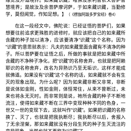
缘觉及外道境界。如来藏识藏，唯佛及余利智依义菩萨智
慧境界；是故汝及余菩萨摩诃萨，于如来藏识藏，当勤修
学，莫但闻觉，作知足想。】
（《楞伽阿跋多罗宝经》卷4）
在这一段经文中，佛陀说：已经证悟的菩萨们，如果
想要往前追求更殊胜的进修时，就应该把自己的如来藏所
含藏的种子加以清净，应该要清净“识藏”这个名称。因为
“识藏”的意思就表示：凡夫的如来藏里面含藏有不清净的种
子。所以菩萨要在证悟之后，所做的事就是把如来藏中所
含藏的不净种子净化，把“识藏”的名称舍弃，也就是把阿赖
耶识的名称舍弃，改名为异熟识乃至无垢识，这样才能成
就佛道。如果没有“识藏”这个名称的话，如来藏就不会有生
灭的现象出现。为什么呢？因为如来藏非断又非常，非断
是说体如金刚，性如金刚，体恒常住，从来不曾断过，未
来也将永无灭时。而非常则是说，祂所含藏的种子不断地
流注，使得如来藏不断在三界中变现种种不同的色身，一
世又一世的变现下去，这就叫作“识藏”。如果把识藏的名称
换了、灭了，也就是把我执断尽；我执断尽以后，舍报入
了无余涅槃，那如来藏就没有分段生死的种子生灭流注的