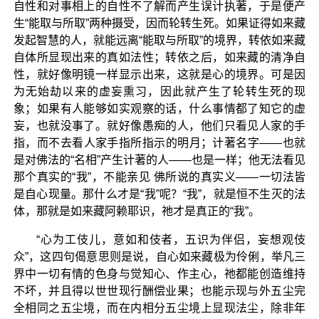
自性和对事相上的自性不了解而产生误计执著，于是便产
生“能取与所取”两种摄受，因而轮转生死。如果证得如来藏
发起智慧的人，就能远离“能取与所取”的境界，转依如来藏
自体所显现出来的真如法性；转依之后，如来藏的清净自
性，就好像明镜一样显示出来，这就是心的境界。可是因
为无始劫以来的虚妄熏习，因此就产生了轮转生死的现
象；如果有人能够如实观察的话，什么事情都了知它的虚
妄，也就没事了。就好像愚痴的人，他们只看见人家的手
指，而不去看人家手指所指示的明月；计著名字——也就
是对佛法的“名相”产生计著的人——也是一样；他无法看见
那个真实的“我”，不能亲见 佛所说的真实义——一切法皆
是自心现量。那什么才是“我”呢？“我”，就是恒不生灭的法
体，那就是如来藏阿赖耶识，祂才是真正的“我”。
“心为工伎儿，意如和伎者，五识为伴侣，妄想观伎
众”，这四句偈意思则是说，自心如来藏极为伶俐，举凡三
界中一切有情的色身与觉知心、作主心，祂都能创造维持
不坏，并且得以世世现行酬偿业果；也能示现与外五尘完
全相同之五尘境，而在内相分五尘境上显现法尘，除非年