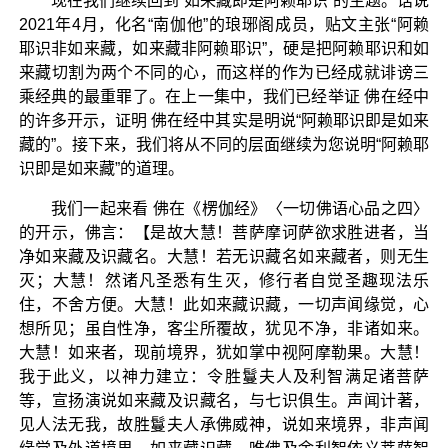
现在我们继续回到“如来藏即是阿赖耶识”的主题。话说
2021年4月，化名“南伽他”的琅琊阁成员，贴文主张“阿赖
耶识非如来藏，如来藏非阿赖耶识”，硬是把阿赖耶识和如
来藏切割为两个不同的心，而这样的作为已经成就诽谤三
乘经典的最重罪了。在上一集中，我们已经举证 佛在经中
的许多开示，证明 佛在经中其实是明说“阿赖耶识即是如来
藏的”。接下来，我们将从不同的层面继续为您说明“阿赖耶
识即是如来藏”的道理。
我们一起来看 佛在《楞伽经》〈一切佛语心品之四〉
的开示，佛言：【是故大慧！菩萨摩诃萨欲求胜进者，当
净如来藏及识藏名。大慧！若无识藏名如来藏者，则无生
灭；大慧！然诸凡圣悉有生灭，修行者自觉圣趣现法乐
住，不舍方便。大慧！此如来藏识藏，一切声闻缘觉，心
想所见；虽自性净，客尘所覆故，犹见不净，非诸如来。
大慧！如来者，现前境界，犹如掌中视阿摩勒果。大慧！
我于此义，以神力建立：令胜鬘夫人及利智满足诸菩萨
等，宣扬演说如来藏及识藏名，与七识俱生。声闻计著，
见人法无我，故胜鬘夫人承佛威神，说如来境界，非声闻