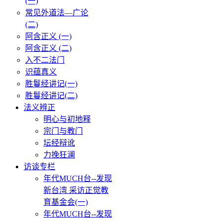
(一)
常见外道法—广论
(二)
阿含正义 (一)
阿含正义 (二)
入不二法门
识蕴真义
胜鬘经讲记(一)
胜鬘经讲记(二)
法义辨正
明心与初地释
宗门与教门
坛经辩讹
力挽狂澜
访谈专栏
年代MUCH台--发现
新台湾 采访正觉教
育基金会(一)
年代MUCH台--发现