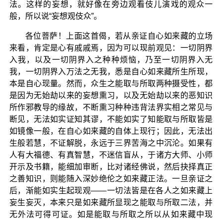
法。这样的妄想，就好像在旁边观看伎儿演戏的观众一
般，所以说“妄想观伎众”。
各位菩萨！上面这首偈，若从亲证自心如来藏的立场
来看，肯定是心有戚戚焉，因为可以现前观见：一切阴界
入我，以及一切阴界入之种种烦恼，乃至一切阴界入无
我，一切阴界入万法之无我，悉是自心如来藏所生所现，
本是自心现量。然而，众生之能取与所取两种摄受性，都
是因为无始劫以来的妄想熏习，以及无始劫以来的恶知识
所作邪教导的缘故，不断熏习种种违背法界实相之常见与
断见，无法如实证知其谬，不能如实了知能取与所取皆是
如镜像一般，在自心如来藏的自体上现行；因此，无法出
生般若慧，不证解脱，永远于三界苦海之中沉沦。如果有
人有大福德、有真智慧，不迷信盲从，于诸方大师、小师
开示及书籍，能细加审断，比对诸经佛说，然后抉择真正
之善知识，则能随入深妙绝伦之如来藏正法。一旦亲证之
后，渐能如实生起现观——一切法皆是在各人之如来藏上
妄生妄灭，本来只是如来藏所显现之能取与所取二法，并
无外法可得可证。如是能取与所取之所以从如来藏中现