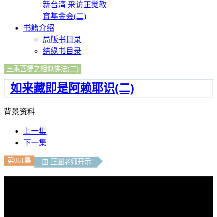
新台湾 采访正觉教
育基金会(二)
书籍介绍
局版书目录
结缘书目录
三乘菩提之相似佛法(二)
如来藏即是阿赖耶识(二)
背景资料
上一集
下一集
第061集
由 正圜老师开示
文字內容