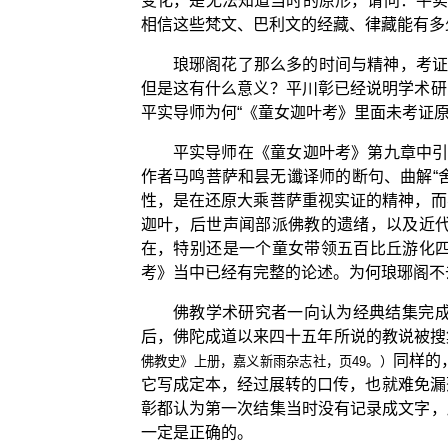
变化，是无法知道当时的原形，请问：平实
相信这些梵文、巴利文的经藏、律藏能有多
琅琊阁花了那么多的时间与精神，考证
但是这有什么意义？平川彰已经说明学术研
平实导师为何“《童女迦叶考》里面未考证
平实导师在《童女迦叶考》第九章中引
作者马鸣菩萨和昙无谶译师的断句、曲解“
性，是在还原大乘菩萨重视实证的精神，而
迦叶，后世声闻部派佛教的遗绪，以及近
在，特别还是一个童女带领五百比丘游化
考》当中已经有完整的论述。为何琅琊阁不
佛教学术研究者一向认为经典结集完
后，佛陀成道以来四十五年所说的教说被搜集
同样的
佛教史》上册，嘉义新雨杂志社，页49。）
它写成定本，经过展转的口传，也就难免漏
彰都认为第一次结集当时没有记录成文字，
一定是正确的。