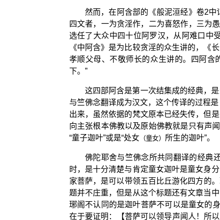
然而，在阿含部的《般泥洹经》卷2中
四文者，一为贪淫作，二为喜怒作，三为愚
选任了大众中四十位阿罗汉，从阿难口中
《中阿含》是为比较贪淫的众生讲的，《长
孝顺父母、不敬师长的众生讲的。四阿含
下。”
这四部阿含是第一次结集成的经典，是
与竺佛念翻译成为汉文，这个传译的过程是
出来，虽然依据的梵文原本已经失传，但是
向主张根本佛教以及原始佛教就是只有声闻
“童子迦叶”或是“处女
所生的迦叶”。
（童女）
佛陀耶舍与竺佛念所共同翻译的经典
时，是十分清楚与肯定童女迦叶是童女身分
家菩萨，是可以带领五百比丘游化四方的。琅
题并不庄重，但是从这个标题还有文章当中
琊阁不认同的是迦叶菩萨不可以是童女的身
在于要证明：【菩萨可以领导声闻人！所以