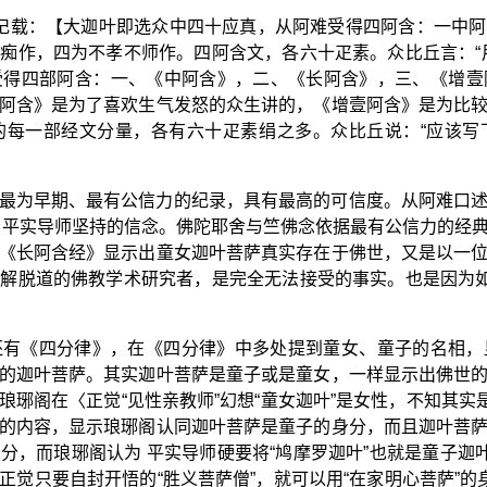
记载：【大迦叶即选众中四十应真，从阿难受得四阿含：一中
痴作，四为不孝不师作。四阿含文，各六十疋素。众比丘言：“
受得四部阿含：一、《中阿含》，二、《长阿含》，三、《增壹
阿含》是为了喜欢生气发怒的众生讲的，《增壹阿含》是为比
的每一部经文分量，各有六十疋素绢之多。众比丘说：“应该写
最为早期、最有公信力的纪录，具有最高的可信度。从阿难口
 平实导师坚持的信念。佛陀耶舍与竺佛念依据最有公信力的经
《长阿含经》显示出童女迦叶菩萨真实存在于佛世，又是以一
解脱道的佛教学术研究者，是完全无法接受的事实。也是因为如
还有《四分律》，在《四分律》中多处提到童女、童子的名相，
的迦叶菩萨。其实迦叶菩萨是童子或是童女，一样显示出佛世
琊阁在〈正觉“见性亲教师”幻想“童女迦叶”是女性，不知其实是
的内容，显示琅琊阁认同迦叶菩萨是童子的身分，而且迦叶菩
分，而琅琊阁认为 平实导师硬要将“鸠摩罗迦叶”也就是童子迦叶
正觉只要自封开悟的“胜义菩萨僧”，就可以用“在家明心菩萨”的