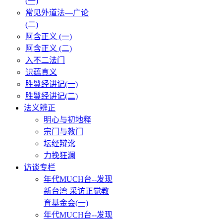
(一)
常见外道法—广论
(二)
阿含正义 (一)
阿含正义 (二)
入不二法门
识蕴真义
胜鬘经讲记(一)
胜鬘经讲记(二)
法义辨正
明心与初地释
宗门与教门
坛经辩讹
力挽狂澜
访谈专栏
年代MUCH台--发现
新台湾 采访正觉教
育基金会(一)
年代MUCH台--发现