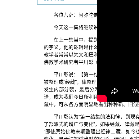
各位菩萨：阿弥陀佛！
今天这一集将继续说明“童女迦叶与大乘
在上一集当中，提到琅琊阁对《童女迦
的字义。他的逻辑是什么？”这明显是以一
教学者常常以梵文和巴利文经论的字义来判
佛教学术研究者平川彰《印度佛教史》中的
平川彰说：【第一结集的法和律，到现
被整理成“经藏”，律整理成“律藏”。然
发生内部分裂，最后分为十八部。于是经
译，成为我们今日所利用的经藏、律藏。由
藏中，可从各方面明显地看出种种新、旧混
平川彰认为“第一结集的法和律，到现
了部派式的增广与变化”，如果经藏、律藏
“即使原始佛教末期整理出经律二藏，如今