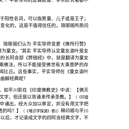
义”？平实导师的逻辑就是：学术研究者都不
属于阳性名词，可以指男童、儿子或是王子；
与变化的，这是不值得信任的。琅琊阁所质问
。琅琊阁们认为 平实导师变更《佛所行赞》
为童女。”其实 平实导师认定童女迦叶是女
译的长阿含部《弊宿经》中，就是翻译为童女
乘佛法，所以不能接受佛世有大乘菩萨的存
闻比丘。这些事实，平实导师在《童女迦叶
师曲解经典呢？
。如平川彰在《印度佛教史》中说：【佛灭
有文字，但还是以背诵来传承圣教。】
（《印度
中诵出，经大众加以审定，并没有用文字把
悉的吗？】
释印顺与平川
（《唯识学探源》卷1）
间以后，才记录成文字的四阿含经典文字，不