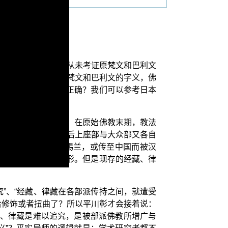
《童女迦叶考》里面从未考证原梵文和巴利文
术者非常重视经典的梵文和巴利文的字义，佛
结果，是否就一定是正确？我们可以参考日本
追究。总之一般认为，在原始佛教末期，教法
转移到部派教团。其后上座部与大众部又各自
些以巴利语流传于锡兰，或传至中国而被汉
不可能获知当时的原形。但是现存的经藏、律
”、“经藏、律藏在各部派传持之间，就遭受
给修饰或者扭曲了？所以平川彰才会接着说：
藏、律藏是难以追究，是被部派佛教所增广与