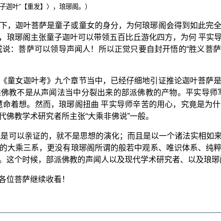
童子迦叶”【重发】〉，琅琊阁。）
下，迦叶菩萨是童子或童女的身分，为何琅琊阁会得到如此完
，琅琊阁主张童子迦叶可以带领五百比丘游化四方，为何 平实
成说：菩萨可以领导声闻人！所以正觉只要自封开悟的“胜义菩萨僧
《童女迦叶考》九个章节当中，已经仔细地引证推论迦叶菩萨
佛教不是从声闻法当中分裂出来的部派佛教的产物。平实导师
慧命着想。然而，琅琊阁扭曲 平实导师辛苦的用心，究竟是为
代佛教学术研究者所主张“大乘非佛说”一般。
就是可以亲证的，就不是思想的演化；而且是以一个诸法实相如
的大乘三系，更没有琅琊阁所谓的般若中观系、唯识体系、纯
。这个时候，部派佛教的声闻人以及现代学术研究者、以及琅琊
各位菩萨继续收看！