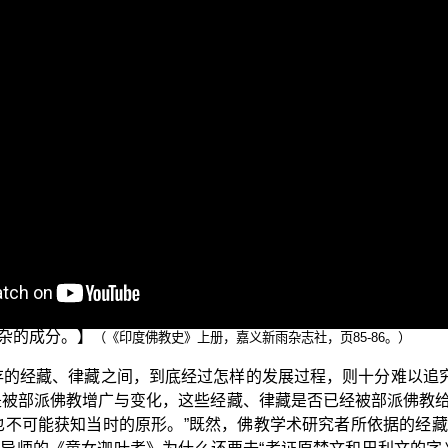
佛教”。
叶考》所提出几个错误的质疑。首先，琅琊阁提出：“萧平实在
个佛教学术研究者的立场，来质疑实证菩萨的错误问题。佛教学
断经论的正确与否；然而，梵文和巴利文经论的字义所显示的
说明。
存的经藏、律藏之间，到底经过怎样的发展过程，则十分难以
而因为佛灭百年顷，教团分裂成大众部与上座部，所以教法的传持也
藏、律藏在各部派传持之间，就遭受了部派式的增广与变化。这
于历经长年累月，即使原始佛教末期整理出经律二藏，如今也
杂的成分。】
（《印度佛教史》上册，嘉义新雨杂志社，页85-86。）
存的经藏、律藏之间，到底经过怎样的发展过程，则十分难以追究
是被部派佛教增广与变化，这些经藏、律藏是否已经被部派佛教
也不可能获知当时的原形。”既然，佛教学术研究者所依据的经