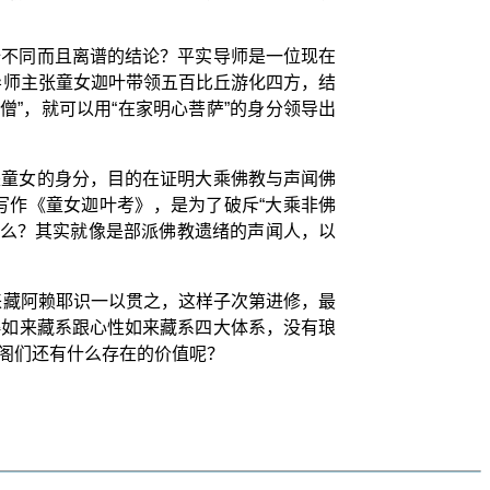
全不同而且离谱的结论？平实导师是一位现在
导师主张童女迦叶带领五百比丘游化四方，结
”，就可以用“在家明心菩萨”的身分领导出
是童女的身分，目的在证明大乘佛教与声闻佛
写作《童女迦叶考》，是为了破斥“大乘非佛
什么？其实就像是部派佛教遗绪的声闻人，以
来藏阿赖耶识一以贯之，这样子次第进修，最
粹如来藏系跟心性如来藏系四大体系，没有琅
阁们还有什么存在的价值呢？