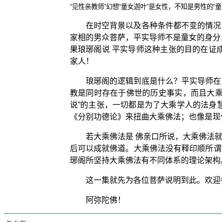
“见性亲教师”幻想“童女迦叶”是女性，不知是男性的“
在时空背景以及各种条件都不变的情况
家相的男众菩萨，平实导师不是童女的身分
果琅琊阁说 平实导师这种主张的目的在证
家人！
琅琊阁的逻辑到底是什么？平实导师在
教是同时存在于佛世的历史事实，而且大乘
说”的主张，一切都是为了大乘学人的法身
《分别功德论》来扭曲大乘佛法；也像是现
若大乘佛法是 佛亲口所说，大乘佛法
后可以成就佛道。大乘佛法没有释印顺所谓
琊阁所坚持大乘佛法有不同体系的理论架构
这一集就先为各位菩萨说明到此。欢迎
阿弥陀佛！