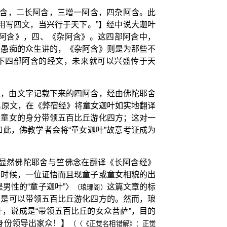
阿含，二长阿含，三增一阿含，四杂阿含。此
用写四文，当兴行于天下。”】经中说大迦叶
阿含》，四、《杂阿含》。这四部阿含中，
较愚痴的众生讲的，《杂阿含》则是为那些不
下四部阿含的经文，未来就可以兴盛传于天
述，由文字记载下来的四阿含，经由佛陀耶舍
典原文，在《弊宿经》将童女迦叶如实地翻译
位童女的身分带领五百比丘游化四方；这对一
此，佛教学者会将“童女迦叶”故意考证成为
显然佛陀耶舍与竺佛念在翻译《长阿含经》
的时候，一位证悟而且现童子或童女相貌的出
男性的“童子迦叶”〉
这篇文章的标
（琅琊阁）
萨是可以带领五百比丘游化四方的。然而，琅
，说成是“带领五百比丘的女众菩萨”，目的
身份领导出家众！】
（〈《正觉名相错解》：正觉