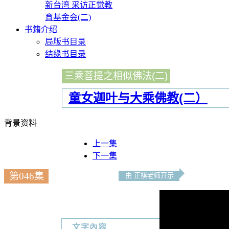
新台湾 采访正觉教
育基金会(二)
书籍介绍
局版书目录
结缘书目录
三乘菩提之相似佛法(二)
童女迦叶与大乘佛教(二）
背景资料
上一集
下一集
第046集
由 正祺老师开示
文字內容