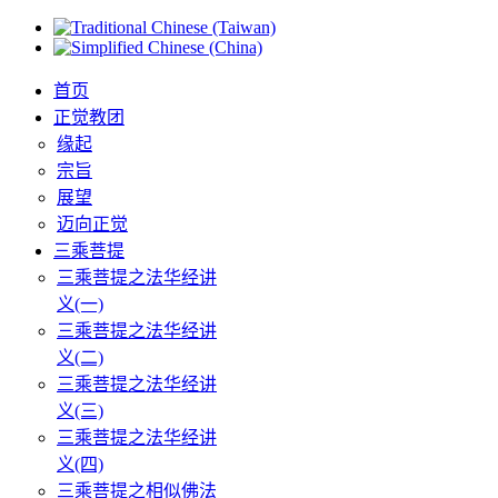
首页
正觉教团
缘起
宗旨
展望
迈向正觉
三乘菩提
三乘菩提之法华经讲
义(一)
三乘菩提之法华经讲
义(二)
三乘菩提之法华经讲
义(三)
三乘菩提之法华经讲
义(四)
三乘菩提之相似佛法