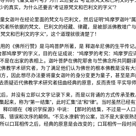
导师的《童女迦叶考》为什么还要去“考证原梵文和巴利文的字
少的真实，为什么还要去“考证原梵文和巴利文的字义”？
童女迦叶在经论里面的梵文与巴利文，然后证明“鸠摩罗迦叶”
究者所依据的梵文、巴利文的经藏、律藏，是被部派佛教增广
原梵文和巴利文的字义”，这个道理就很清楚了！
用的《佛所行赞》是马鸣菩萨所著，是 释迦牟尼佛的生平传记
舍那鸠摩罗”的字义，目的在证成说：“鸠摩罗的考究：鸠摩罗应译
不是在出家的表相上。迦叶菩萨在佛陀耶舍与竺佛念所共同翻
代佛教学术研究者，为了满足他们认为佛世的根本佛教是没有大
四方，因此想尽办法要将童女迦叶的身分变更为童子，甚至是声
去质疑近代佛教学术研究者扭曲经典的原意，反而责怪 平实导
成后，并没有立即以文字记录下来，而是以背诵的方式传承圣教
起来，称为“第一结集”，此时汇集“法”和“律”。当时虽然已经
，释印顺在《唯识学探源》中说：【那时的结集，不过是一人口
落、错误和次序的颠倒。“不见水潦鹤”的公案，岂不是大家很熟
所以口耳相传之后，经典的原意是会改变的；口耳相传一段时