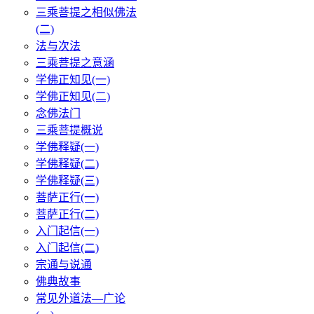
三乘菩提之相似佛法
(二)
法与次法
三乘菩提之意涵
学佛正知见(一)
学佛正知见(二)
念佛法门
三乘菩提概说
学佛释疑(一)
学佛释疑(二)
学佛释疑(三)
菩萨正行(一)
菩萨正行(二)
入门起信(一)
入门起信(二)
宗通与说通
佛典故事
常见外道法—广论