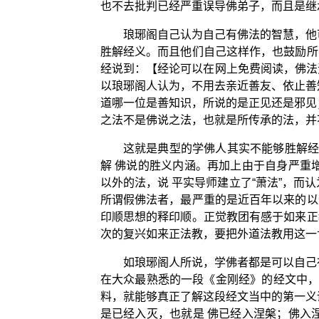
也不去批判已经严重误导佛弟子，而且是继
琅琊阁自己认为自己有佛法的智慧，他
胜解经义。而且他们自己这样作，也鼓励所
经说到：【经论可以在网上免费阅读，佛法
以琅琊阁人认为，不用去亲近善友、依止善
道哪一位是善知识，所说的是正见还是邪见
之法不是佛说之法，也就是所传承的法，并
这就是典型的学佛人其实不能够胜解经
解 佛说的胜义内涵。再加上由于自身严重
以外的法，说 平实导师建立了“萧法”，而
所谓假佛法者，最严重的是近百年以来的以
印顺思想的释印顺。正觉教团有感于如来正
次的复兴如来正法教，要把外道法教用这一
如琅琊阁人所说，学佛者都是可以自己
在大众最熟悉的一段《金刚经》的经文中，
料，就能够真正了解这段经文当中的第一义
是已经入灭，也就是 佛已经入涅槃；佛入