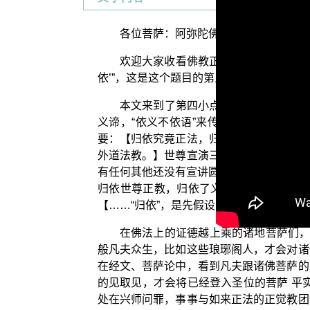
各位菩萨：阿弥陀佛！
欢迎大家收看佛教正觉同修会所为您制作
依’”，这是这个题目的第五集节目，也是最
本文来到了第四小点，来探讨琅琊阁是
义谛，“依义不依语”来传授“三归依”？我
要：【归依究竟正法，归依世尊正教：归依
外道法教。】世尊宣演三乘菩提佛法，已经
有任何其他还没有宣讲圆满的法，可以留给
归依世尊正教，归依了义诸经正义，永不信
【……“归依”，是先假设萧法＝佛法，以“萧
在佛法上的证德越上乘的诸地菩萨们，
般凡夫众生，比如这些琅琊阁人，才会对诸
在经文、菩萨论中，看到凡夫跟诸佛菩萨的
的见取见，才会将已经登入圣位的菩萨 平
处在兴师问罪，事事与如来正法的正觉教团