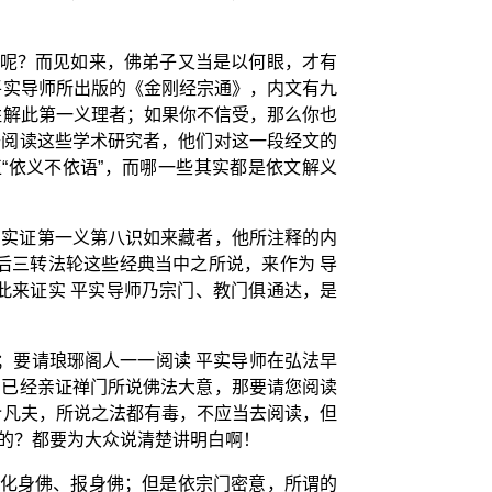
来呢？而见如来，佛弟子又当是以何眼，才有
平实导师所出版的《金刚经宗通》，内文有九
胜解此第一义理者；如果你不信受，那么你也
去阅读这些学术研究者，他们对这一段经文的
“依义不依语”，而哪一些其实都是依文解义
有实证第一义第八识如来藏者，他所注释的内
后三转法轮这些经典当中之所说，来作为 导
此来证实 平实导师乃宗门、教门俱通达，是
织；要请琅琊阁人一一阅读 平实导师在弘法早
为已经亲证禅门所说佛法大意，那要请您阅读
介凡夫，所说之法都有毒，不应当去阅读，但
的？都要为大众说清楚讲明白啊！
、化身佛、报身佛；但是依宗门密意，所谓的