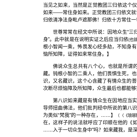
当见之如来，当然是正觉教团三归依这个仪
如来——常住身如来。正觉教团三归依文就
归依清净法身毗卢遮那佛！归依十方常住一
世尊常常在经文中所说：因地众生“三
身”。此中就是在说明实证之后应当归依
(也
根小智闻一乘，怖畏发心经多劫，不知身有
恼所知障，证得如来常住身。】
佛说众生总共有八个心，也就是所谓
藏。钝根小智的二乘人，他们畏惧生死，也
识，又名藏识，这个心含藏了有情众生的菩
次断尽烦恼障及所知障，众生最后也都能够
第八识如来藏是有情众生在因地应当实
导师扭曲佛法，他们批判经中所说的第八识
为类似“梵我”的一种存在，……】
（〈《琅琊
在，这样子的说法就呼应了印顺在他的《如
……入于一切众生身中”吗？如来藏我，是