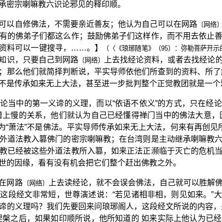
承密宗喇嘛教六识论邪见的释印顺。
可以自修佛法，不需要亲近善友；他认为自己可以在网路
〔网络
有的佛弟子们都这么作；鼓励佛弟子们这样作，而不用去依止
资料可以一键搜寻，……。】
（〈《琅琊随笔》（95）：弥勒菩萨开示的
知识，只要自己到网路
上去找经论资料，或者去找经论
〔网络〕
；那么他们就简择判断说，平实导师依他们所查到的资料、所了
不是传承如来无上大法，甚至进一步批判整个正觉教团就是一个
论当中的第一义谛的义理，而以“依语不依义”的方式，只在经
增上慢的关系，他们就认为自己已经懂得禅门当中的佛法大意，
认为“萧法”不是佛法。平实导师传承如来无上大法，何来有再创见
外道法教入篡佛门的密宗喇嘛教；在台湾则是主动继承喇嘛教
教已经被这些外道法教所入篡，如来正法正濒临于灭亡的危机
世的因缘，看有没有机会把它们整个赶出佛教之外。
在网路
上去读经论，就不会误会佛法，自己就可以胜解
〔网络〕
这段经文非常短，世尊演述说：“若见诸相非相，则见如来。”
谛的义理吗？我们先要回来问琅琊阁人，这段经文所说的内容，
涅槃之后，如果如印顺所说，他所知道的 如来实际上他认为已