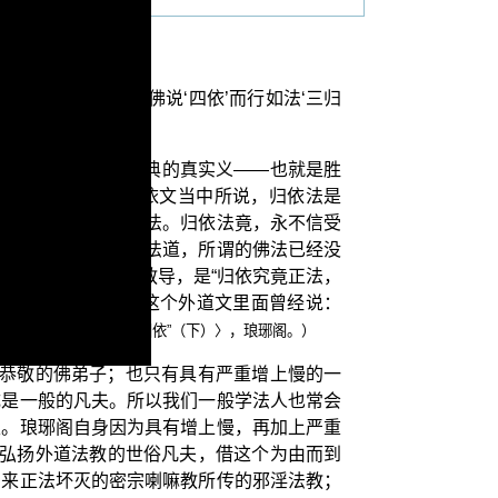
”，题目是“当依佛说‘四依’而行如法‘三归
是否如法？是否依经典的真实义——也就是胜
作讨论。正觉教团的归依文当中所说，归依法是
义，归依十方常住佛法。归依法竟，永不信受
涅槃；也就是成佛的法道，所谓的佛法已经没
”，是谨遵 如来教导，是“归依究竟正法，
谓的“萧法”之说？这个外道文里面曾经说：
“归依”VS萧平实的“四归依”（下）〉，琅琊阁。）
极恭敬的佛弟子；也只有具有严重增上慢的一
成是一般的凡夫。所以我们一般学法人也常会
夫。琅琊阁自身因为具有增上慢，再加上严重
位弘扬外道法教的世俗凡夫，借这个为由而到
如来正法坏灭的密宗喇嘛教所传的邪淫法教；