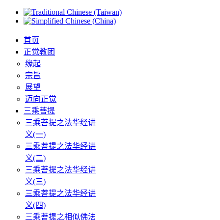
首页
正觉教团
缘起
宗旨
展望
迈向正觉
三乘菩提
三乘菩提之法华经讲
义(一)
三乘菩提之法华经讲
义(二)
三乘菩提之法华经讲
义(三)
三乘菩提之法华经讲
义(四)
三乘菩提之相似佛法