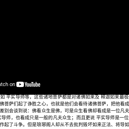
的三乘菩提系列弘法节目，这个单元是探讨“三乘菩提之相似佛法
后一集节目。
如何“依语不依义”而妄解了佛经的经文。正觉教团所传三归依
们再继续引用正觉“三归依”的仪轨文中的“归依法”这一部分来
三乘通教解脱正道，归依大乘圆满佛菩提道，归依了义诸经正
为这一界的众生圆满尽说整个大乘成佛的法道，之后才舍寿入
后代佛弟子或任何附佛外道继续去创见佛法。正觉三归依的“归依法
受外道法教”等等；这样的归依文，何来琅琊阁外道文当中，所
法”为标杆“理解佛法”，……】
（〈《琅琊随笔》（95）：弥勒菩萨开示的
如 平实导师等，这些诸地菩萨都是对诸佛如来及 释迦如来最
佛菩萨们起了诤胜之心，也就是他们会看待诸佛菩萨，把他看
差别会谈到说：佛看众生是佛，可是众生看佛却看成是一位凡
实导师，也看成只是一般的凡夫众生；而且更说 平实导师是一
作起了斗争。但是琅琊阁人却从不去批判毁坏如来正法、将导