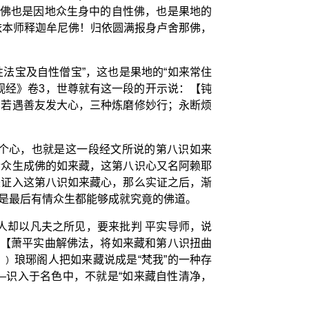
身佛也是因地众生身中的自性佛，也是果地的
依本师释迦牟尼佛！归依圆满报身卢舍那佛，
法宝及自性僧宝”，这也是果地的“如来常住
观经》卷3，世尊就有这一段的开示说：【钝
；若遇善友发大心，三种炼磨修妙行；永断烦
个心，也就是这一段经文所说的第八识如来
令众生成佛的如来藏，这第八识心又名阿赖耶
是证入这第八识如来藏心，那么实证之后，渐
是最后有情众生都能够成就究竟的佛道。
人却以凡夫之所见，要来批判 平实导师，说
：【萧平实曲解佛法，将如来藏和第八识扭曲
琅琊阁人把如来藏说成是“梵我”的一种存
。）
—识入于名色中，不就是“如来藏自性清净，