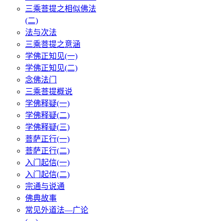
三乘菩提之相似佛法
(二)
法与次法
三乘菩提之意涵
学佛正知见(一)
学佛正知见(二)
念佛法门
三乘菩提概说
学佛释疑(一)
学佛释疑(二)
学佛释疑(三)
菩萨正行(一)
菩萨正行(二)
入门起信(一)
入门起信(二)
宗通与说通
佛典故事
常见外道法—广论