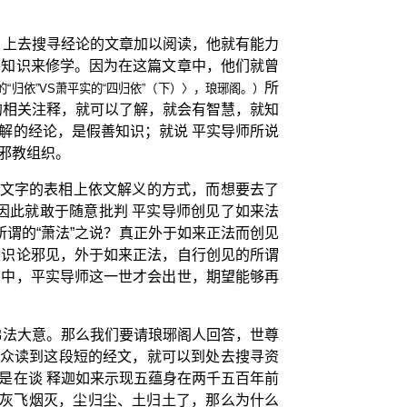
上去搜寻经论的文章加以阅读，他就有能力
〕
善知识来修学。因为在这篇文章中，他们就曾
所
“归依”VS萧平实的“四归依”（下）〉，琅琊阁。）
的相关注释，就可以了解，就会有智慧，就知
解的经论，是假善知识；就说 平实导师所说
邪教组织。
论文字的表相上依文解义的方式，而想要去了
因此就敢于随意批判 平实导师创见了如来法
所谓的“萧法”之说？真正外于如来正法而创见
六识论邪见，外于如来正法，自行创见的所谓
当中，平实导师这一世才会出世，期望能够再
佛法大意。那么我们要请琅琊阁人回答，世尊
大众读到这段短的经文，就可以到处去搜寻资
是在谈 释迦如来示现五蕴身在两千五百年前
经灰飞烟灭，尘归尘、土归土了，那么为什么