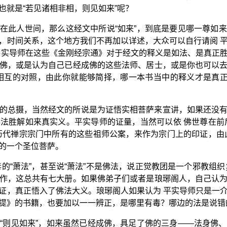
也就是“若见诸相非相，则见如来”呢？
在此人世间，那么这经文中所说“如来”，到底是要见哪一尊如
，时间关系，这个地方我们不再加以详述，大众可以自行请阅 
平实导师在这些《金刚经宗通》对于经文的释义是如法、是真正
佛，或是认为自己已经成佛的这些法师、居士，或是你也可以
相互的对照，由此你就能够简择，哪一本书当中的释义才是真正
的总摄，当然经文的所说是为证悟实相菩萨来宣讲，如果还没
法胜解如来真实义。平实导师的证量，当然可以依 佛世尊在前
历代禅宗宗门中所有的这些祖师公案，来作为宗门上的印证，由
的一个圣位菩萨。
的“萧法”，甚至说“萧法”不是佛法，说正觉教团是一个邪教组
作，这总共有七大册。如果佛弟子们或者是琅琊阁人，自己认
证，真正悟入了佛法大义。琅琊阁人如果认为 平实导师只是一
提》的书籍，也要加以一一辨正，是哪里有毒？哪边的法是说错
“则见如来”，如来虽然已经成佛，具足了佛的三身——法身佛