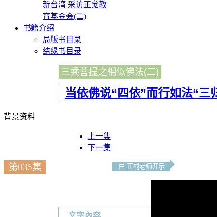
新台湾 采访正觉教
育基金会(二)
书籍介绍
局版书目录
结缘书目录
三乘菩提之相似佛法(二)
当依佛说“四依”而行如法“三归
背景资料
上一集
下一集
第035集
由 正村老师开示
文字內容