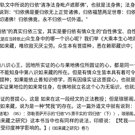
轨文中所说的归依“清净法身毗卢遮那佛”，也就是法身佛；法
说到：“归依佛是要归依无上正觉诸佛，归依福慧两足世尊：归
切诸佛！归依佛竟，永不归依一切外道。”
归依”的真实归依三宝，其实是要归依有情众生的“自性佛宝、自性
众生身中的哪一个识心呢？我们举《大乘本生心地
就是应当转依止)
如来藏，唯欣寂灭厌尘劳。众生本有菩提种，悉在赖耶藏识中
的八识心王，因地所实证的心与果地佛位所圆证的心，都是同一
不能知身中第八识如来藏的所在。但是有情众生皆本具有着可
提种；如果能依止善知识修学，而有因缘实证这菩提心，也就
实证果地位的如来常住身，在佛地就立名这个心为无垢识，也就
证的菩提心，这是 如来在这一段经文的正法教授；但是琅琊阁
如来藏，说为是一种“梵我”的存在。这一篇外道文中就有说到
随笔》（95）：弥勒菩萨开示的“归依”VS萧平实的“四归依”（下）〉，琅琊阁
来藏之研究》这本书当中也有同样的说法，印顺说：【梵我—
深受印度神学影响的。】
(《如来藏之研究》卷7)