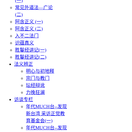
(一)
常见外道法—广论
(二)
阿含正义 (一)
阿含正义 (二)
入不二法门
识蕴真义
胜鬘经讲记(一)
胜鬘经讲记(二)
法义辨正
明心与初地释
宗门与教门
坛经辩讹
力挽狂澜
访谈专栏
年代MUCH台--发现
新台湾 采访正觉教
育基金会(一)
年代MUCH台--发现