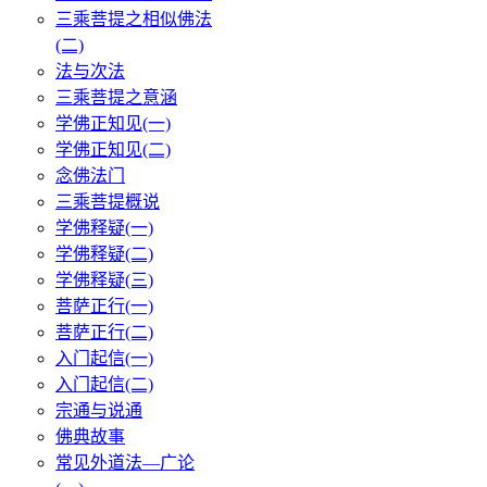
三乘菩提之相似佛法
(二)
法与次法
三乘菩提之意涵
学佛正知见(一)
学佛正知见(二)
念佛法门
三乘菩提概说
学佛释疑(一)
学佛释疑(二)
学佛释疑(三)
菩萨正行(一)
菩萨正行(二)
入门起信(一)
入门起信(二)
宗通与说通
佛典故事
常见外道法—广论