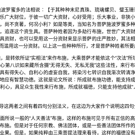
施波罗蜜多的法相说︰【于其种种末尼真珠、琉璃螺贝、璧玉珊
乐广大财位，于彼一切广大资财，心好受用；乐大事业，非狭
，尚不贪著，何况小利？如是等类，当知名为菩萨施波罗蜜多
，追逐这个资生具。菩萨种姓者因为多劫行布施，世世广大资
具资财，也可以受用这一分资财来显示菩萨的庄严胜妙，其法
而滥用这一分资财。以上这一些种种所行，才是菩萨种姓者所要
，是转依所证“实相法”来作布施，大乘菩萨才能依这个“次法”所
心第八识如来藏所含摄“无得无失、无私无我”这些法性，来行
具有得失心、自利心的虚妄自我，将染污七转识自我渐次转清
地应有智慧功德。这就是论文所说︰所成就布施功德，能支持
利心，具足众生我性来行布施，所成就福徳，只能支持他成就“
导这两者之间有着四句分别法义，在这边为大家作个说明这四句
面所说一般的“人天善法”布施，这样的布施可见于所有正信的
布施。但是对于任何宗教、佛法团体，或是一些善法团体所作
业果。但是，如果纯粹由三乘菩提法理来看待，这样的福德没