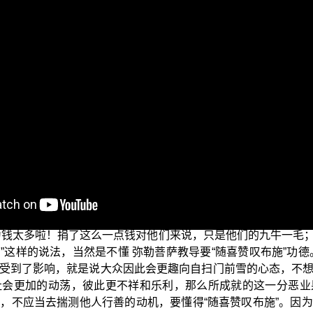
作的三乘菩提系列电视弘法节目，这个单元是探讨“三乘菩提之法
就布施波罗蜜多”，引用了下面这一段论文说︰【心喜施与，意
、劝施，见能施者，心怀喜悦。】
这段论文
（《瑜伽师地论》卷35）
少，主要还是要让受者平均得到当中的一分。实际上，菩萨种
所行布施相对来说也非常广大；如果当下因为特殊的因缘，没
懂得随喜赞叹他人所作的布施，或者是会劝请他人一起来布施
的不好心行。
会新闻，新闻报导说某大企业家或是大慈善家作了一笔大布施，
为钱太多啦！捐了这么一点钱对他们来说，只是他们的九牛一毛
”这样的说法，当然是不懂 弥勒菩萨教导要“随喜赞叹布施”功
受到了影响，就是说大众因此会更趣向自扫门前雪的心态，不
社会更加的动荡，彼此更不祥和乐利，那么所成就的这一分恶业
，不应当去揣测他人行善的动机，要懂得“随喜赞叹布施”。因