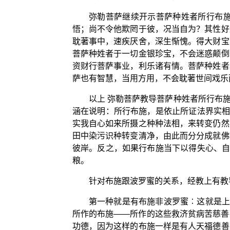
弥勒菩萨继续开示菩萨种姓者所行布
悟；尚不令他欺罔于彼，况当自为？其性好
耽著事中，速疾厌舍，深生惭愧。得大财宝
菩萨种姓者于一切金银珍宝，不会迷惑颠倒
资财行菩萨事业，利乐诸有情。菩萨种姓者
萨也有智慧，当用方用，不会耽著世间戏乐
以上 弥勒菩萨教导菩萨种姓者所行布施
涵在说明：所行布施，是依止所证法界实相
实我自心如来所摄之种种法相，来转变仍然
田中染污识种转变清净，由此而分分成就佛
彼岸。反之，如果行布施当下以得失心、自
粮。
针对布施跟波罗蜜的关系，经教上有教
第一种就是有布施非波罗蜜︰这就是上
所作的布施——所作的这些救济贫病苦慈善
功德，因为这样的布施一样是有人天福德善