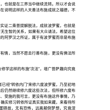
死，也就是在三界当中继续流转。所以才会说
也在说明这样的人天善法布施成就之福德，不
经实证二乘菩提解脱法，成就波罗蜜，也就是
有无生智的关系，如果有大众请法，希望这位
样的阿罗汉之所证，属于有波罗蜜而非是布施
的有情，当然不愿去行善布施，更没有佛法所
修学这样的布施“次法”，增广菩萨趣向究竟
已经“转依内门”来修六度波罗蜜，乃至初地
之后仍然继续修六度这些次法，但所修六度布
你、受施的我可言，更没有布施这件事情，乃
、确实修习转依所证真实我如来藏，来看待所
罣碍故，无有恐怖，远离颠倒梦想，究竟涅