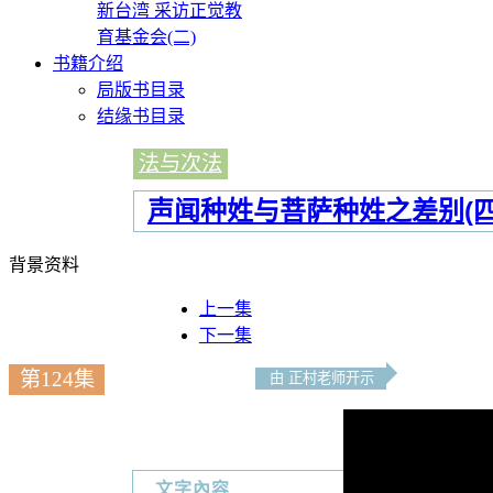
新台湾 采访正觉教
育基金会(二)
书籍介绍
局版书目录
结缘书目录
法与次法
声闻种姓与菩萨种姓之差别(四
背景资料
上一集
下一集
第124集
由 正村老师开示
文字內容