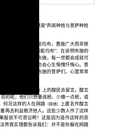
与次法”，题目子题是“声闻种姓与菩萨种姓
无追悔。施物虽少而能均布，惠施广大而非狭
在开示说“施物虽少而能均布”：在说明布施的
姓者因为多劫来多行布施，每一世都会成就可
有办法作广大布施，也会心生惭愧忏悔心。菩
给大众；见到能够作布施的菩萨们，心里常常
马上就有网路
上的酸民去留言，酸言
〔网络〕
；目的呢，他们只想要逃税、少缴一点税，或
德。何况这样的人在网路
上匿名作酸言
〔网络〕
想要再去利益救济他人。这些少数人作了这样
果报就不可思议啊！这是因为造作这样的恶
为法界真实理都告诉我们：并不是你躲在网路