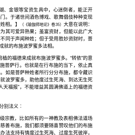
瑚、金银等宝资生具中，心迷倒者，能正开
小门。于诸世间酒色博戏、歌舞倡伎种种变现
种姓相。】
大意在说明：
（《瑜伽师地论》卷35）
财为其可爱异熟果；虽富资财，但能以此广大
相不同于声闻种姓；但于受用胜妙资财时，菩
成就的布施波罗蜜多法相。
培植的福德来成就布施波罗蜜多。“转依”的意
布施菩萨行。也就是在行布施的当下，依止真
净。如是菩萨种姓者所行分分布施，都令藏识
成就波罗蜜多，助他度过生死海、到达无生死
人天福报”，不能增益其圆满佛道上的福德资
分别法义︰
高级宗教，比如所有的一神教及表相佛法道场
的慈善布施，我们都须要随喜赞叹他们的布施
有办法支持有情度过生死海、过度生死彼岸，