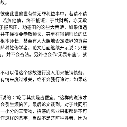
缘故。
其彼彼此世他世有情无罪利益事中，若请不请
；若负他债，终不抵诳；于共财所，亦无欺
于报恩田、功德田的这些大菩萨，如果值遇
，并不懂得要恭敬师长，甚至在得到师长的法
的根本师长，甚至有人大胆地否定法界的真实
菩萨种姓修学者。论文后面继续开示说︰只要
，并不会吝法。另外也会作“无畏布施”，就
也不可以借这个缘故强行没入用来抵销债务。
助有情来度过难关，绝不会强行追讨；如果这
说的︰“吃亏其实是占便宜。”这样的说法才
不会引生烦恼苦。最后论文谈到，对于共同所
吞一小分的三宝物，招感的恶业果报都是不可
造作这样的恶事，当然不是菩萨种姓者，因为