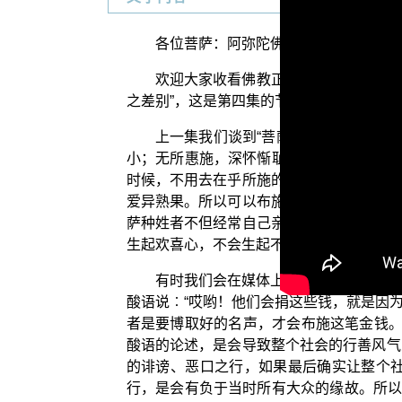
各位菩萨：阿弥陀佛！
欢迎大家收看佛教正觉同修会所为您制
之差别”，这是第四集的节目。
上一集我们谈到“菩萨种姓者如何来成
小；无所惠施，深怀惭耻。常好为他赞施
时候，不用去在乎所施的物品或钱财是多是
爱异熟果。所以可以布施的资财非常丰饶，
萨种姓者不但经常自己亲自布施给大众，也
生起欢喜心，不会生起不好的彼此较量这样
有时我们会在媒体上看到一些负面的社
酸语说︰“哎哟！他们会捐这些钱，就是因
者是要博取好的名声，才会布施这笔金钱。
酸语的论述，是会导致整个社会的行善风气
的诽谤、恶口之行，如果最后确实让整个
行，是会有负于当时所有大众的缘故。所以