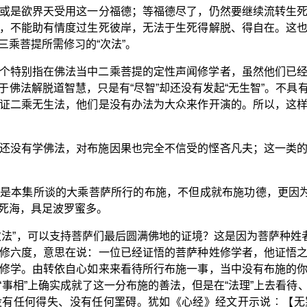
或是欲界天受用这一分福德；等福德尽了，仍然要继续流转生
，不能助有情度过生死彼岸，无法于生死得解脱、得自在。这
乘菩提所需修习的“次法”。
个特别指在佛法当中二乘菩提的定性声闻修学者，虽然他们已
于佛法解脱道智慧，只是有“尽智”却还没有发起“无生智”。不具
证二乘无生法，他们是没有办法为大众来作开演的。所以，这
还没有学佛法，对布施因果也完全不信受的悭吝凡夫；这一类
是本集所谈的大乘菩萨所行的布施，不但成就布施功德，更因为
死海，具足波罗蜜多。
次法”，可以支持菩萨们最后圆满佛地的证境？这是因为菩萨种姓者
修六度，意思在说：一位已经证悟的菩萨种姓修学者，他证悟
修学。由转依自心如来来看待所行布施一事，当中没有布施的
“事相”上确实成就了这一分布施的善法，但是在“法理”上去看待
没有任何得失、没有任何罣碍。犹如《心经》经文开示说︰【无