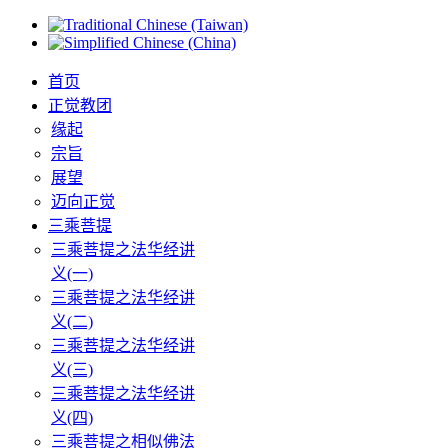
首页
正觉教团
缘起
宗旨
展望
迈向正觉
三乘菩提
三乘菩提之法华经讲
义(一)
三乘菩提之法华经讲
义(二)
三乘菩提之法华经讲
义(三)
三乘菩提之法华经讲
义(四)
三乘菩提之相似佛法