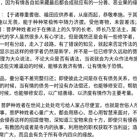
报，因为有情各自如来藏最后都会成就应有的一分善、恶业果的
︰【于诸尊重耆宿、福田应供养者，从座而起，恭敬奉施。于
施以无畏，能于种种常极怖中随力济拔。受他寄物，未尝差违
明︰菩萨种姓者对于在佛法上的久学的长老、师长乃至法主，属
代的学人虽然很多人有心学法，但是偶然还是会有一些修学者
一时有分歧，走入了歧路，有了错误的知见，就起来否定传法
显示出这样的修学者仍然是新学，并不是一位已修学久远劫的
理为大众说法，不论大众是否有请法，当说就会为大众作法布施
这些灾难逼迫的时候，能够去救济有情，让有情免于恐惧。
品，要分毫不差完整归还；即使彼此之间是存在有债务关系，
的时候，当有情的债务一时没有办法偿还，也能够修安忍，帮
时候，也能够修安忍，以广结善缘、以济度有情作为主要考量。
：菩萨种姓者在世间上处处吃亏给人家占尽便宜，也就是世俗人所
事，菩萨种姓者心量广大，都会用慈心、悲心用智慧来面对，
会侵吞这样的招提僧物，深知道三宝物来自十方，即使只有侵
，有教团内或者是寺内的执事，利用他的职权获取不当利益；
常广大，而且会有负于所有寺内四众的缘故。