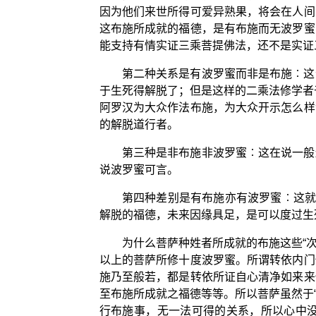
因为他们来世所得可爱异熟果，将会在人间
这布施所成就的福德，是有布施而无波罗蜜
能支持有情实证三乘菩提佛法，还不是实证三
第二种关系是有波罗蜜而非是布施︰这
于生死得解脱了；但是这样的二乘法修学者
阿罗汉为大众作法布施，为大众开示怎么样
的解脱道行者。
第三种是非布施非波罗蜜︰这在说一般
说波罗蜜可言。
第四种差别是有布施亦有波罗蜜︰这就
解脱的福德，未来因缘具足，是可以度过生
为什么菩萨种姓者所成就的布施这些“
以上的菩萨所修十度波罗蜜。所谓转依内门
施乃至般若，都是转依所证自心清净如来来
至布施所成就之福德等等。所以菩萨虽然于
行布施事，无一法可得的关系，所以心中