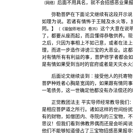
后面不用具名，就不会招感恶业果
〔网络〕
弥勒菩萨在下面论文继续有这段开示说
如理为说。若诸有情怖于王贼及水火等，
罔。】
这个大意在说
（《瑜伽师地论》卷35）
了，都要从座而起，而且懂得恭敬供养。现
之后，只因为事相上不如己意，或者在法上
理，而进一步造作诽谤三宝的大恶业。这都
对有情所有有利益的事，菩萨修学者都会如
是有情如果受到当时的官府或者是天灾水火
后面论文继续谈到︰接受他人的托寄物
菩萨种姓者心胸是宽阔的，如果跟有情同事
一笔债务，这一世确定他都没有办法偿还的
正觉教团法主 平实导师经常教导我们
是相应菩萨道之所行。诸如这样的世间纷扰
有的财物，如僧团内、寺院内的三宝物，不
思议！但我们看到佛教界偶而还是会听闻说
他们不能够知道侵占了三宝物招感恶果报非