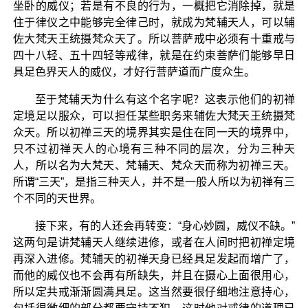
坐卧的威仪；若是有不良的行为，一概把它消除掉，就是
住于律仪之中能够完全律己时，就成为梵辅天人，可以辅
佐大梵天王统摄梵众天了。所以菩萨戒中必须有十重戒与
四十八轻、五十四轻等戒律，就是在约束菩萨们能够早日
具足色界天人的威仪，才好行菩萨道而广度众生。
至于梵辅天为什么有这个名字呢？这表示他们的初禅
定境足以服众，可以担任某些职务来辅佐大梵天王统摄梵
众天。所以初禅三天的境界其实是住在同一天的境界中，
只不过初禅天人的心境有三种不同的层次，分为三种天
人，所以名为大梵天、梵辅天、梵众天而称为初禅三天。
所谓“三天”，是指三种天人，并不是一般人所以为初禅有三
个不同的天世界。
接下来，有的人还会再转变：“身心妙圆，威仪不缺。”
这两句是讲梵辅天人继续进修，或者在人间时把初禅定境
再深入进修。梵辅天的初禅天身已经具足发起而增广了，
而他的威仪也不会再有所缺失，并且在摄心上面很用心，
所以定共戒渐渐圆满具足。这当然要很仔细地注意持心，