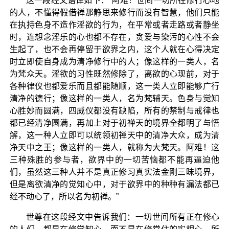
这一段经文语译如下：“阿难！世间一切所在修行心地
的人，不懂得假借禅那静思来修行而没有智慧，他们只能
在执持色身不造作淫欲的行为，在平常或者走路或者静坐
时，连想念淫乐的心也都不存在，贪爱与染污的心性不会
生起了，也不会再停留于欲界之内，这个人就在心得决定
时立即使自身成为清净修行中的人；像这样的一类人，名
为梵众天。淫欲的习性既然修除了，离欲的心现前，对于
各种律仪也都爱乐而且都能随顺，这一类人立即能够广行
清净的德行；像这样的一类人，名为梵辅天。色身与觉知
心胜妙而圆满，四威仪都没有缺陷，所有的禁制与戒律也
都已经清净圆满，再加上对于初禅天的境界全都明了与悟
解，这一种人立即可以统领初禅天中的清净大众，成为清
净天中之王；像这样的一类人，就称为大梵天。阿难！这
三种殊胜的参与者，欲界中的一切苦恼都不能再逼迫他
们，虽然这三种人并不是真正修习真实法金刚三昧境界，
但是离欲清净的觉知心中，对于欲界中的种种有漏法都已
经不动心了，所以名为初禅。”
世尊在这段经文中告诉我们：一切世间所有正在修心