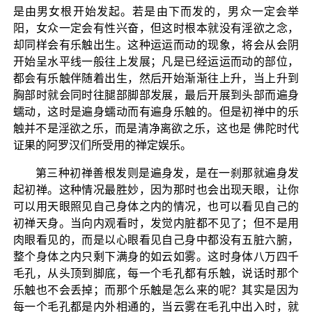
是由男女根开始发起。若是由下而发的，男众一定会举
阳，女众一定会有性兴奋，但这时根本就没有淫欲之念，
却同样会有乐触出生。这种运运而动的现象，将会从会阴
开始呈水平线一般往上发展；凡是已经运运而动的部位，
都会有乐触伴随着出生，然后开始渐渐往上升，当上升到
胸部时就会同时往腿部脚部发展，最后开展到头部而遍身
蠕动，这时是遍身蠕动而有遍身乐触的。但是初禅中的乐
触并不是淫欲之乐，而是清净离欲之乐，这也是 佛陀时代
证果的阿罗汉们所受用的禅定娱乐。
第三种初禅善根发则是遍身发，是在一刹那就遍身发
起初禅。这种情况最胜妙，因为那时也会出现天眼，让你
可以用天眼照见自己身体之内的情况，也可以看见自己的
初禅天身。当向内观看时，发觉内脏都不见了；但不是用
肉眼看见的，而是以心眼看见自己身中都没有五脏六腑，
整个身体之内只剩下满身的如云如雾。这时身体八万四千
毛孔，从头顶到脚底，每一个毛孔都有乐触，说话时那个
乐触也不会丢掉；而那个乐触是怎么来的呢？其实是因为
每一个毛孔都是内外相通的，当云雾在毛孔中出入时，就