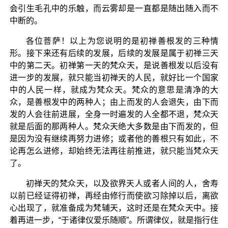
会引生毛孔中的乐触，而云雾却是一直都是随出随入而不
中断的。
各位菩萨！以上为您说明的是初禅善根发的三种情
形。接下来还有后续的发展，后续的发展是属于初禅三天
中的第二天。初禅第一天的梵众天，是说善根发以后没有
进一步的发展，就只能当初禅天的人民，就好比一个国家
中的人民一样，就成为梵众天。梵众的意思是清净的大
众，是善根发中的两种人；由上而发的人会退失，由下而
发的人会往前进展，全身一时遍发的人全都不退，梵众天
就是后面的那两种人。梵众天绝大多数是由下而发的，但
是因为没有继续再努力进修；或者他的善根只有如此，不
论再怎么进修，却始终无法再往前推进，就只能当梵众天
了。
初禅天的梵众天，以及欲界天人或者人间的人，舍寿
以前已经证得初禅，再经由修行而使欲习除掉以后，离欲
心出现了，就准备成为梵辅天，这时还是在梵众天中。接
着再进一步，“于诸律仪爱乐随顺”。所谓律仪，就是指行住