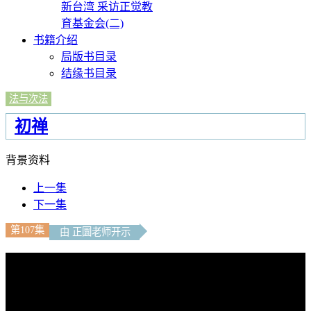
新台湾 采访正觉教
育基金会(二)
书籍介绍
局版书目录
结缘书目录
法与次法
初禅
背景资料
上一集
下一集
第107集
由 正圜老师开示
文字內容