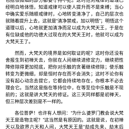
包括很微细的部分都要守持不犯。这时他对戒律的道理已
经明白地体悟，知道戒律可以使人提升而不是束缚；当心
中确实爱乐随顺戒律时，心地转变清净了，自己的层次也
就随着提升上去，这就是“清净禁戒，加以明悟”；明悟这个
道理以后，心地就更加清净而足以成为大梵天王，于是在
有位缺或他的功德大过现在的大梵天王时，他就可以成为
大梵天王了。
然而，大梵天的境界是如何取证的呢？这时你还没有
舍报生到初禅天去，你就在人间继续进修定力，继续把性
障修除得更加彻底，把你对乐触的贪著继续修除；使乐触
转变为更微细，却是恒时存在而不会消失；这时不论你有
没有起心动念去提它，它都会持续地存在，你根本不必去
理会它。当然这是指在等持位中，在等至位中乐触是不现
前的；这就是讲大梵天的修证。这三天同样都是初禅天，
但三种层次差别是不一样的。
各位菩萨！也许有人想问：“为什么婆罗门教会说大梵
天王是造物主呢？”这当然是有原因的。这就是说，在初禅
天以及欲界六天和人间，大梵天王是“劫成先来、劫末后