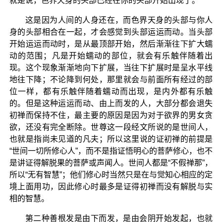
就是说，色界天身的头部已经在你的头部开始出现了。
这是因为人间的人身还在，而色界天身的头部与你人
身的头部相合在一起，才会感觉到头部运运而动。当头部
开始运运而动时，是从最顶部开始，然后渐渐往下扩大蠕
动的范围；凡是开始蠕动的部位，就会有乐触伴随着出
现。这个现象渐渐地向下扩展，当往下扩展时是呈水平线
地往下降；不论降到何处，那里就会与前面所有经过的部
位一样，都有乐触伴随着蠕动而出现，是内外都有乐触
的。但是这种运运而动、由上而发的人，大部分都会退失
初禅而保持不住，最主要的原因是因为对于欲界的男女贪
欲，还没有完全断除。世尊这一段经文所说的是世间人，
也就是指尚未见道的凡夫；所以这里说的证初禅的前提是
“世间一切所修心人”，而不是指证悟明心的菩萨修心，也不
是讲证得解脱果的菩萨或声闻人。世间人都是“不假禅那”，
所以“无有智慧”；他们修心时当然只是在与觉知心相应的定
境上面用功，因此修心时最多是证得初禅而没有解脱与实
相的智慧。
第二种善根发是由下而发，是由会阴开始发起，也就