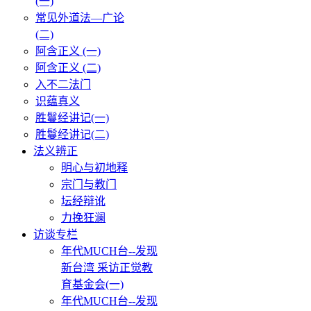
(一)
常见外道法—广论
(二)
阿含正义 (一)
阿含正义 (二)
入不二法门
识蕴真义
胜鬘经讲记(一)
胜鬘经讲记(二)
法义辨正
明心与初地释
宗门与教门
坛经辩讹
力挽狂澜
访谈专栏
年代MUCH台--发现
新台湾 采访正觉教
育基金会(一)
年代MUCH台--发现