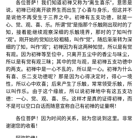
各位菩萨！我们知道初禅又称为“离生喜乐”，意思是
说，初禅已经离开欲界生而出生了心喜与身乐，但这并不
是说他不再受生于三界之中。初禅有五支功德，就是一
心、觉、观、喜、乐。所谓“觉”是指那个乐触刚出现时的了
知，接着能继续观察深细的乐触境界，那时的了知叫作
“观”。刚开始的觉知比较粗糙，叫作“觉”，随后渐渐转为深
细的了知，叫作“观”；初禅因为有这两种知觉，所以是有觉
有观。因为初禅等至位中，只离开五尘中的香尘与味尘，
所以是有觉有观三昧；其中的觉与观，是初禅五支功德中
的两支。初禅中是一心不乱的，所以是一心。初禅为什么
有喜、乐二支功德呢？那是因为心得决定时，得心一境
性，所以心中欢喜；后来产生了乐触，常常领受乐触，所
以叫作乐。由于这个缘故，所以说初禅地中有这五支功
德：一心、觉、观、喜、乐。这样才是真的证得初禅，而
不是可以空口白话而随意宣称自己有初禅的证量啊！
各位菩萨！因为时间的关系，就为您说到这里。非常
谢谢您的收看！