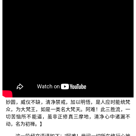
各位菩萨：阿弥陀佛！
欢迎您收看正觉教团电视弘法节目，目前正在演述的
是“三乘菩提之法与次法”单元。今天我们要接续上一集，继
续为大家说明色界的初禅天境界、初禅的善根发，以及初
禅的五支功德。
首先，我们来看《大佛顶如来密因修证了义诸菩萨万
行首楞严经》卷9，世尊对初禅的开示：【阿难！世间一切
所修心人，不假禅那无有智慧，但能执身不行婬欲，若行
若坐想念俱无，爱染不生，无留欲界，是人应念身为梵
侣，如是一类名梵众天。欲习既除，离欲心现，于诸律仪
爱乐随顺，是人应时能行梵德，如是一类名梵辅天。身心
妙圆，威仪不缺，清净禁戒，加以明悟，是人应时能统梵
众，为大梵王，如是一类名大梵天。阿难！此三胜流，一
切苦恼所不能逼，虽非正修真三摩地，清净心中诸漏不
动，名为初禅。】