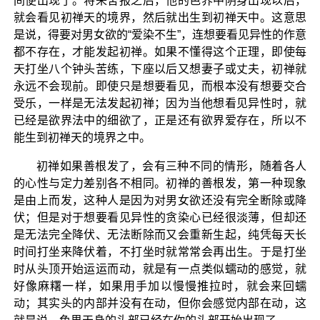
间便出现了。将来舍报之后，他的色界中阴身出现以后，
就会看见初禅天的境界，然后就出生到初禅天中。这意思
是说，得要对男女欲的“爱染不生”，连想要看见异性的作意
都不存在，才能发起初禅。如果不懂得这个正理，即使每
天打坐八个钟头苦练，下座以后又想妻子或丈夫，初禅就
永远不会现前。即使只是想要看见，而根本没有想要交合
受乐，一样是无法发起初禅；因为当他想看见异性时，就
已经是欲界法中的细欲了，正是还有欲界爱存在，所以不
能生到初禅天的境界之中。
初禅如果善根发了，会有三种不同的情形，随着各人
的心性与定力差别各不相同。初禅的善根发，第一种现象
是由上而发，这种人是因为对男女欲还没有完全断除或降
伏；但是对于想要看见异性的贪染心已经很淡薄，但却还
是无法完全降伏、无法断除而又会重新生起，纯凭每天长
时间打坐来降伏着，不打坐时就常常会再出生。于是打坐
时从头顶开始运运而动，就是有一点类似蠕动的感觉，就
好像麻糬一样，如果用手加以慢慢推拉时，就会来回蠕
动；其实头的内部并没有在动，但你会感觉内部在动，这