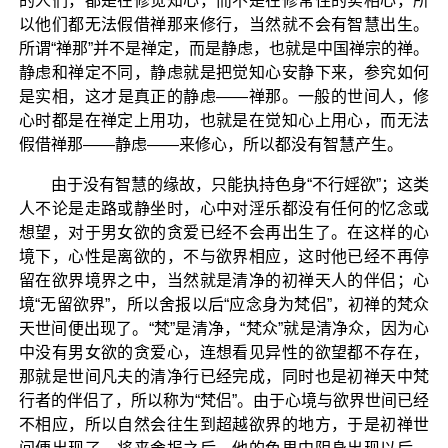
的人们，都是在修觉知心，而不是在修常住的实相心，所
以他们都无法假借禅那来修行，当然就不会有智慧出生。
所谓“禅那”并不是禅定，而是静虑，也就是中国禅宗的禅。
静虑和禅定不同，静虑就是把觉知心安静下来，参究如何
是实相，这才是真正的静虑——禅那。一般的世间人，修
心时都是在禅定上用功，也就是在觉知心上用心，而无法
假借禅那——静虑——来修心，所以都没有智慧产生。
由于没有智慧的缘故，只能执持色身“不行婬欲”；这类
人不论是走路或静坐时，心中对淫乐都没有任何的忆念或
想望，对于男女欲的贪爱已经不会再出生了。在这样的心
境下，心性是离欲的，不与欲界相应，这时他已经不再停
留在欲界境界之中，当然就是清净的初禅天人的伴侣；心
境“无留欲界”，所以舍报以后“应念身为梵侣”，初禅的梵众
天世间便出现了。“梵”是清净，“梵众”就是清净众，因为心
中没有男女欲的贪爱心，连想看见异性的欲望都不存在，
那就是世间凡夫的清净行已经完成，同时也是初禅天中梵
行者的伴侣了，所以称为“梵侣”。由于心境与欲界世间已经
不相应，所以自然会往生到超越欲界的地方，于是初禅世