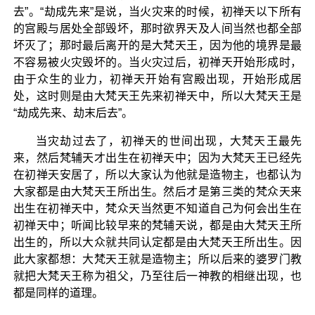
去”。“劫成先来”是说，当火灾来的时候，初禅天以下所有
的宫殿与居处全部毁坏，那时欲界天及人间当然也都全部
坏灭了；那时最后离开的是大梵天王，因为他的境界是最
不容易被火灾毁坏的。当火灾过后，初禅天开始形成时，
由于众生的业力，初禅天开始有宫殿出现，开始形成居
处，这时则是由大梵天王先来初禅天中，所以大梵天王是
“劫成先来、劫末后去”。
当灾劫过去了，初禅天的世间出现，大梵天王最先
来，然后梵辅天才出生在初禅天中；因为大梵天王已经先
在初禅天安居了，所以大家认为他就是造物主，也都认为
大家都是由大梵天王所出生。然后才是第三类的梵众天来
出生在初禅天中，梵众天当然更不知道自己为何会出生在
初禅天中；听闻比较早来的梵辅天说，都是由大梵天王所
出生的，所以大众就共同认定都是由大梵天王所出生。因
此大家都想：大梵天王就是造物主；所以后来的婆罗门教
就把大梵天王称为祖父，乃至往后一神教的相继出现，也
都是同样的道理。