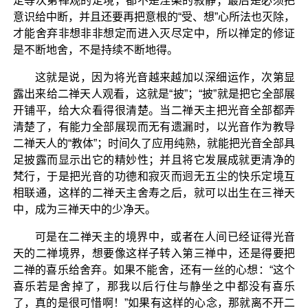
定等次第禅观的定境，都不是涅槃的寂静；最后是必须把
意识给中断，并且还要再把意根的“受、想”心所法也灭除，
才能舍弃非想非非想定而进入灭尽定中，所以禅定的修证
是不断地舍，不是持续不断地得。
这就是说，因为将光音越来越加以深细运作，次第显
露出来给二禅天人观看，这就是“披”；“披”就是把它全部展
开铺平，给大众看得很清楚。当二禅天主把光音全部都弄
清楚了，有能力全部展现而无有遗漏时，以光音作为教导
二禅天人的“教体”；时间久了应用纯熟，就能把光音全部具
足披露而显示出它的精妙性；并且将它发展成就更清净的
梵行，于是把光音的功德和寂灭而迥无五尘的快乐定境互
相联通，这样的二禅天主舍寿之后，就可以出生在三禅天
中，成为三禅天中的少净天。
可是在二禅天主的境界中，或者在人间已经证得光音
天的二禅境界，想要像这样子转入第三禅中，还是得要把
二禅的喜乐给舍弃。如果不能舍，还有一丝的心想：“这个
喜乐若是舍掉了，那我以后行住与静坐之中都没有喜乐
了，真的是很可惜啊！”如果有这样的心念，那就离不开二