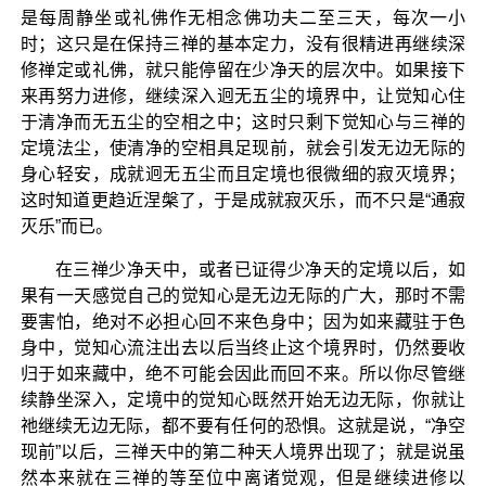
是每周静坐或礼佛作无相念佛功夫二至三天，每次一小
时；这只是在保持三禅的基本定力，没有很精进再继续深
修禅定或礼佛，就只能停留在少净天的层次中。如果接下
来再努力进修，继续深入迥无五尘的境界中，让觉知心住
于清净而无五尘的空相之中；这时只剩下觉知心与三禅的
定境法尘，使清净的空相具足现前，就会引发无边无际的
身心轻安，成就迥无五尘而且定境也很微细的寂灭境界；
这时知道更趋近涅槃了，于是成就寂灭乐，而不只是“通寂
灭乐”而已。
在三禅少净天中，或者已证得少净天的定境以后，如
果有一天感觉自己的觉知心是无边无际的广大，那时不需
要害怕，绝对不必担心回不来色身中；因为如来藏驻于色
身中，觉知心流注出去以后当终止这个境界时，仍然要收
归于如来藏中，绝不可能会因此而回不来。所以你尽管继
续静坐深入，定境中的觉知心既然开始无边无际，你就让
祂继续无边无际，都不要有任何的恐惧。这就是说，“净空
现前”以后，三禅天中的第二种天人境界出现了；就是说虽
然本来就在三禅的等至位中离诸觉观，但是继续进修以