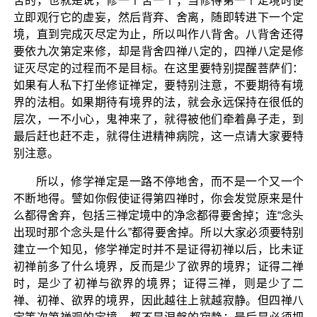
舍的，也就是说，修一个舍一个；当修得第一个定境时便
立即观行它的虚妄，然后背弃、舍离，随即转进下一个定
境，直到完成灭尽定为止，所以叫作八背舍。八背舍还得
要依九次第定来修，却是背舍四禅八定的，四禅八定是修
证灭尽定的过程而不是目标。在这里要特别提醒菩萨们：
如果有人私下打坐修证禅定，要特别注意，不要期待有境
界的法相。如果期待有境界的法，就会永远保持在很低的
层次，一不小心，鬼神来了，就得被他们牵着鼻子走，到
最后赶也赶不走，就得住进精神病院，这一点请大家要特
别注意。
所以，修学禅定是一路不停地舍，而不是一个又一个
不断地得。譬如你假使证得第四禅时，你会发觉原来是什
么都得舍弃，包括三禅定境中的净念都得要舍掉；连“念头
出现时那个念头是什么”都得要舍掉。所以大家必须要特别
建立一个知见，修学禅定时并不是证得初禅以后，比未证
初禅前多了什么境界，反而是少了欲界的境界；证得二禅
时，是少了初禅与欲界的境界；证得三禅，则是少了二
禅、初禅、欲界的境界，因此越往上就越寂静。但四禅八