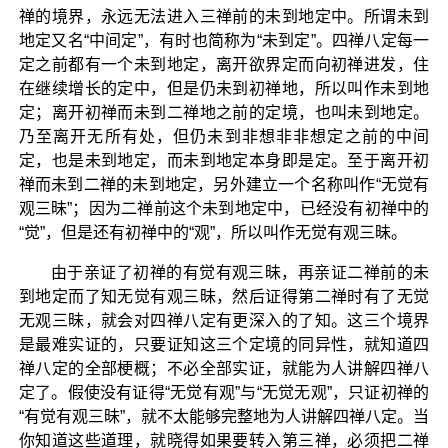
禅的境界，永远无法进入三禅前的未到地定中。所谓未到
地定又名“中间定”，有时也简称为“未到定”。四禅八定每一
定之前都有一个未到地定，离开欲界定而向初禅进发，住
在继续增长的定中，但是仍未到初禅地，所以叫作未到地
定；离开初禅而未到二禅地之前的定境，也叫未到地定。
乃至离开无所有处，但仍未到非想非非想定之前的中间
定，也是未到地定，而未到地定本身即是定。至于离开初
禅而未到二禅的未到地定，另外建立一个名称叫作“无觉有
观三昧”；因为二禅前这个未到地定中，已经没有初禅中的
“觉”，但是还有初禅中的“观”，所以叫作无觉有观三昧。
由于亲证了初禅的有觉有观三昧，再亲证二禅前的未
到地定而了知无觉有观三昧，然后证得第二禅时有了无觉
无观三昧，就会对四禅八定有更深入的了知。这三个境界
是最难实证的，只要证知这三个定境的同异性，就知道四
禅八定的全部梗概；不必全部实证，就能为人讲解四禅八
定了。假使没有证得“无觉有观”与“无觉无观”，只证初禅的
“有觉有观三昧”，就不太能够完整地为人讲解四禅八定。当
你知道这些道理，就晓得如果要转入第三禅，必须把二禅