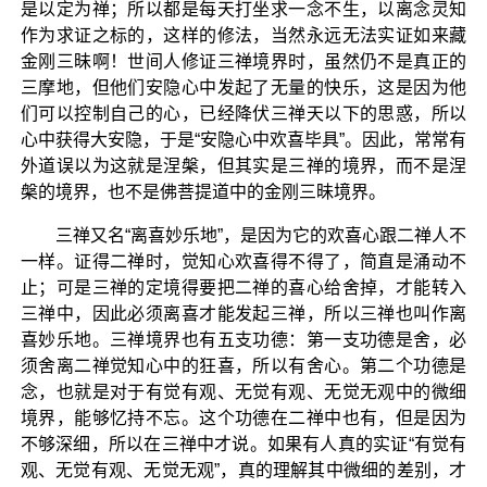
是以定为禅；所以都是每天打坐求一念不生，以离念灵知
作为求证之标的，这样的修法，当然永远无法实证如来藏
金刚三昧啊！世间人修证三禅境界时，虽然仍不是真正的
三摩地，但他们安隐心中发起了无量的快乐，这是因为他
们可以控制自己的心，已经降伏三禅天以下的思惑，所以
心中获得大安隐，于是“安隐心中欢喜毕具”。因此，常常有
外道误以为这就是涅槃，但其实是三禅的境界，而不是涅
槃的境界，也不是佛菩提道中的金刚三昧境界。
三禅又名“离喜妙乐地”，是因为它的欢喜心跟二禅人不
一样。证得二禅时，觉知心欢喜得不得了，简直是涌动不
止；可是三禅的定境得要把二禅的喜心给舍掉，才能转入
三禅中，因此必须离喜才能发起三禅，所以三禅也叫作离
喜妙乐地。三禅境界也有五支功德：第一支功德是舍，必
须舍离二禅觉知心中的狂喜，所以有舍心。第二个功德是
念，也就是对于有觉有观、无觉有观、无觉无观中的微细
境界，能够忆持不忘。这个功德在二禅中也有，但是因为
不够深细，所以在三禅中才说。如果有人真的实证“有觉有
观、无觉有观、无觉无观”，真的理解其中微细的差别，才