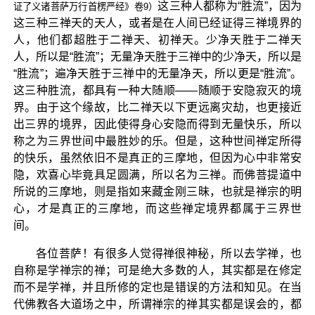
这三种人都称为“胜流”，因为
证了义诸菩萨万行首楞严经》卷9）
这三种三禅天的天人，或者是在人间已经证得三禅境界的
人，他们都超胜于二禅天、初禅天。少净天胜于二禅天
人，所以是“胜流”；无量净天胜于三禅中的少净天，所以是
“胜流”；遍净天胜于三禅中的无量净天，所以更是“胜流”。
这三种胜流，都具有一种大随顺——随顺于安隐寂灭的境
界。由于这个缘故，比二禅天以下更远离灾劫，也更接近
出三界的境界，因此使得身心安隐而得到无量快乐，所以
称之为三界世间中最胜妙的乐。但是，这种世间禅定所得
的快乐，虽然依旧不是真正的三摩地，但因为心中非常安
隐，欢喜心毕竟具足圆满，所以名为三禅。而佛菩提道中
所说的三摩地，则是指如来藏金刚三昧，也就是禅宗的明
心，才是真正的三摩地，而这些禅定境界都属于三界世
间。
各位菩萨！有很多人觉得禅很神秘，所以去学禅，也
自称是学禅宗的禅；可是绝大多数的人，其实都是在修定
而不是学禅，并且所修的定也是错误的方法和知见。在当
代佛教各大道场之中，所谓禅宗的禅其实都是误会的，都