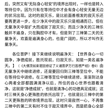
后，突然又有“无际身心轻安”的境界出现时，一样也是转入
等持位中。因为只有在等持位中才会有身心轻安无量无边
的状况出现。这时的寂灭乐，是比前面善根发的寂灭乐还
要再更进一步，在少净天中的寂灭乐只是相通而已，但在
无量净天中是扩大而成就了寂灭乐；而且少净天的三禅乐
触并不遍身，只在胸腔中才有，但是到了三禅第二天的无
量净天，欢喜是遍满身心的，也是广阔的，所以才叫作无
量净天。
各位菩萨！接下来继续说明遍净天：【世界身心一切
圆净，净德成就，胜托现前，归寂灭乐，如是一类名遍净
天。】
由
（《大佛顶如来密因修证了义诸菩萨万行首楞严经》卷9）
无量净天中继续进修，还是要回归到三禅等至位中，不能
在等持位中进修。在三禅等至位中继续进修，渐渐到达身
心两者全部都圆满清净以后，所住的自心世界也跟着清
净，这就是“净德成就”，也就是清净心的功德具足成就；这
时三禅天身心更殊胜的依托出现了，也就是比三禅中的第
二天更殊胜的转依境界出现，这时只是寂然一心，不再像
三禅中的第二天有时不住于寂灭境界中，而是把身心全部