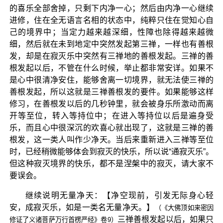
的喜乐全部舍掉，只剩下内净一心；然后由内净一心继续
进修，住在全无语言名相的状态中，纯粹只住在觉知心自
己的境界中；当定力越来越深细，性障也除得越来越微
细，然后就在未到地定中突然发起第三禅，一样也有善根
发，却是在寂灭乐中突然有三禅地的善根发起。三禅的善
根发起以后，不管在什么时候，举止都非常安详。如果不
是心中很清净安住，能够舍离一切境界，就无法使三禅的
善根发起，所以这就是三禅善根发的要件。如果能够这样
修习，在善根发以后的几秒钟里，就会被身乐所激动而离
开等至位，转入等持位中；在进入等持位以后是遍身受
乐，而且心中很深沉的欢喜心就出现了，这就是三禅的善
根发，这一类人叫作少净天。当后来重新进入三禅等至位
时，已经稍微能够体会到寂灭的快乐，所以说“通寂灭乐”。
但这种寂灭境界的快乐，都不是涅槃中的寂灭，请大家不
要误会。
继续说明无量净天：【净空现前，引发无际身心轻
安，成寂灭乐，如是一类名无量净天。】
（《大佛顶如来密因
三禅善根发起以后，如果只
修证了义诸菩萨万行首楞严经》卷9）