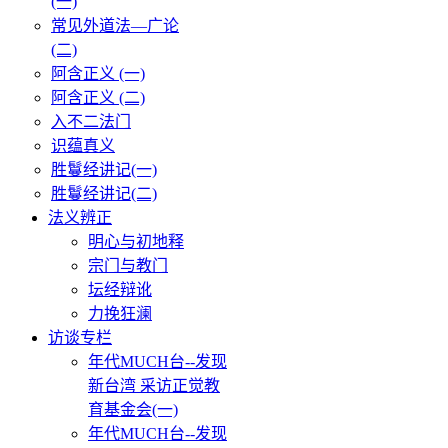
(一)
常见外道法—广论
(二)
阿含正义 (一)
阿含正义 (二)
入不二法门
识蕴真义
胜鬘经讲记(一)
胜鬘经讲记(二)
法义辨正
明心与初地释
宗门与教门
坛经辩讹
力挽狂澜
访谈专栏
年代MUCH台--发现
新台湾 采访正觉教
育基金会(一)
年代MUCH台--发现