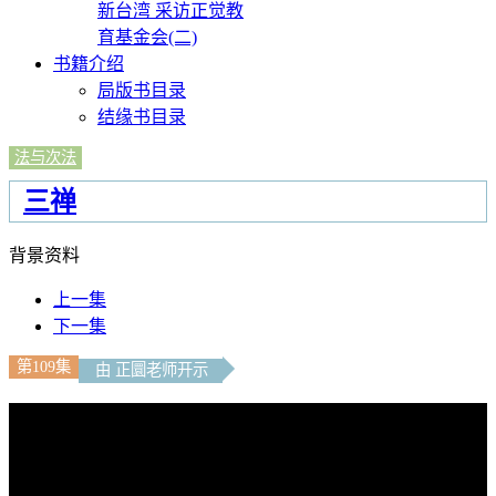
新台湾 采访正觉教
育基金会(二)
书籍介绍
局版书目录
结缘书目录
法与次法
三禅
背景资料
上一集
下一集
第109集
由 正圜老师开示
文字內容