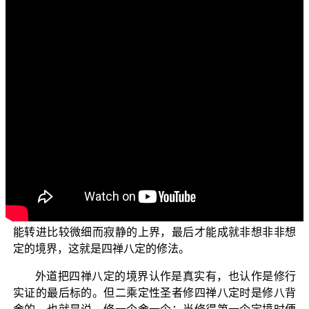
各位菩萨：阿弥陀佛！
欢迎您收看正觉教团电视弘法节目，目前正在演述的
是“三乘菩提之法与次法”单元。今天我们要接续上一集，继
续为大家说明三禅天人的境界相以及三禅的五支功德。
在前一集中，我们为大家解说了四禅八定修学的基本
原则，是不断舍的过程，要先把最粗重的欲界法舍弃，然
后再把初禅的觉观舍弃，接着再把二禅境界舍弃，最后以
自己的动力到达第三禅。所以想要到达三禅天的境界，必
须把对欲界、初禅、二禅的贪爱不断地舍弃，然后才能够
在到达三禅时安住下来。若是继续进修第四禅及四空定，
也是一样的道理，必须次第舍离下界比较粗糙的定境，才
能转进比较微细而寂静的上界，最后才能成就非想非非想
定的境界，这就是四禅八定的修法。
外道把四禅八定的境界认作是真实有，也认作是修行
实证的最后标的。但二乘定性圣者修四禅八定时是修八背