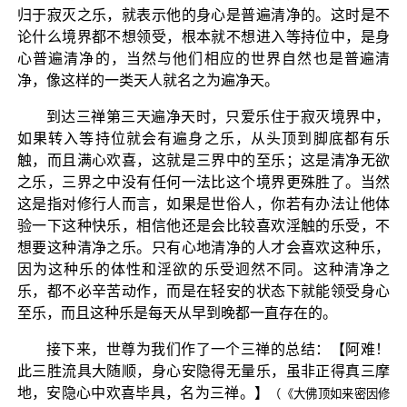
归于寂灭之乐，就表示他的身心是普遍清净的。这时是不
论什么境界都不想领受，根本就不想进入等持位中，是身
心普遍清净的，当然与他们相应的世界自然也是普遍清
净，像这样的一类天人就名之为遍净天。
到达三禅第三天遍净天时，只爱乐住于寂灭境界中，
如果转入等持位就会有遍身之乐，从头顶到脚底都有乐
触，而且满心欢喜，这就是三界中的至乐；这是清净无欲
之乐，三界之中没有任何一法比这个境界更殊胜了。当然
这是指对修行人而言，如果是世俗人，你若有办法让他体
验一下这种快乐，相信他还是会比较喜欢淫触的乐受，不
想要这种清净之乐。只有心地清净的人才会喜欢这种乐，
因为这种乐的体性和淫欲的乐受迥然不同。这种清净之
乐，都不必辛苦动作，而是在轻安的状态下就能领受身心
至乐，而且这种乐是每天从早到晚都一直存在的。
接下来，世尊为我们作了一个三禅的总结：【阿难！
此三胜流具大随顺，身心安隐得无量乐，虽非正得真三摩
地，安隐心中欢喜毕具，名为三禅。】
（《大佛顶如来密因修