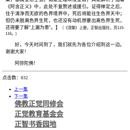
《阿含正义》中，此处不复赘述或援引。证得禅定之后，
住于清净而无欲的色界境界中，死后将能往生色界天中；
但仍未脱离色界生死，也还没有动机想要出离色界生死，
还得要了解“上漏为患”。】
（《涅槃》上册，正智出版社，页115-
116。)
好，今天时间到了，我们就先为各位介绍到这一边。
谢谢大家！
阿弥陀佛！
点击数：832
上一集
下一集
佛教正觉同修会
正觉教育基金会
正智书香园地