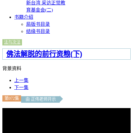
新台湾 采访正觉教
育基金会(二)
书籍介绍
局版书目录
结缘书目录
法与次法
佛法解脱的前行资粮(下)
背景资料
上一集
下一集
第072集
由 正伟老师开示
文字內容