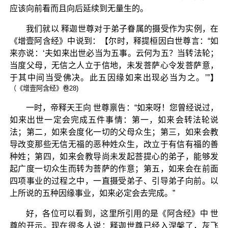
应该向前看而且向后延续到无量生的。
我们就以 释迦世尊对于弟子眷属的摄受作为实例，在
《增壹阿含经》中说到：【尔时，释提桓因白世尊言：“如
来亦说：‘夫如来出世必当为五事。云何为五？当转法轮；
当度父母，无信之人立于信地，未发菩萨心令发菩萨意，
于其中间当受佛决。此五因缘如来出现必当为之。’”】
（《增壹阿含经》卷28)
一时，帝释天王向 世尊禀告：“如来呀！您曾经说过，
如来出世一定会完成五件事情：第一，如来会转法轮说
法；第二，如来会度化一切的父母众生；第三，如来会教
导改变那些无信无福的恶种姓众生，改立于有信有福的善
种姓；第四，如来会教导尚未发起菩提心的弟子，能够发
起广度一切众生而转为菩萨的作意；第五，如来会在前面
四项事业的过程之中，一直摄受弟子、引导弟子向前。以
上所说的五种因缘事业，如来必定会去完成。”
好，各位可以看到，这里所引用的是《阿含经》中 世
尊的开示。现在很多人说：释迦世尊已经入涅槃了，灰飞