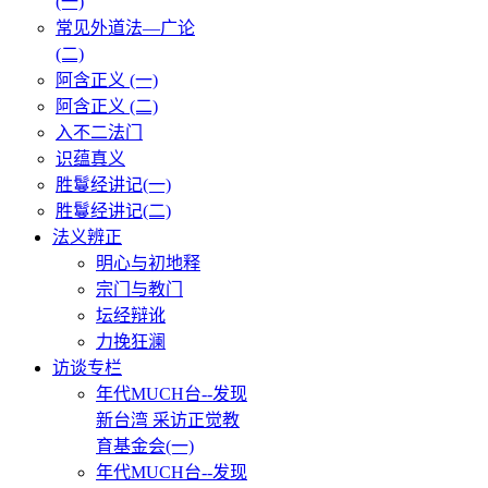
(一)
常见外道法—广论
(二)
阿含正义 (一)
阿含正义 (二)
入不二法门
识蕴真义
胜鬘经讲记(一)
胜鬘经讲记(二)
法义辨正
明心与初地释
宗门与教门
坛经辩讹
力挽狂澜
访谈专栏
年代MUCH台--发现
新台湾 采访正觉教
育基金会(一)
年代MUCH台--发现