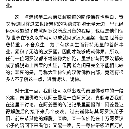
业。
这一点连修学二乘佛法解脱道的南传佛教也明白，赞
叹 释迦世尊过去世所累积的功德波罗蜜无量无边，早已经
远远地超越了成就阿罗汉所应具备的程度；也就是他们认
为 世尊在很久以前就可以成就阿罗汉入涅槃，但是 世尊慈
悲特重，不舍众生，为了有缘众生而行持无量的菩萨事
业，累积了无边的波罗蜜，因此才能够成就佛果。所以，
任何一位阿罗汉都不堪被称为佛陀，虽然佛与阿罗汉都完
成了解脱道上四果的实证，但两者之间是完全不能相比较
的；悲哀的是，号称大乘佛法的汉传佛教内部，竟然有很
多人不了解这一点，进而谤法、谤佛。
对于这一点，我们还可以举出现代泰国佛教中的一段
公案，泰国佛教公认阿姜曼是一位阿罗汉，真假与否我们
在这里不讨论，在阿姜曼的传记记录里面提到：阿姜曼证
得解脱后的接下来几个夜晚，过去诸佛与其阿罗汉弟子
们，前来恭贺他的解脱。某晚，某一位佛陀在十万阿罗汉
弟子的陪同下来看他；又隔一晚，另一尊佛带领近百万的