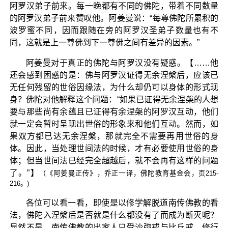
阿罗汉弟子前来。每一晚都有不同的佛陀，带着不同数量
的阿罗汉弟子前来赞叹他。阿姜曼说：“每尊佛陀所累积的
波罗蜜不同，因而跟随在旁的阿罗汉圣弟子数量也有不
同，这就是上一尊佛到下一尊佛之间有差异的因素。”
阿姜曼对于真正的佛陀与阿罗汉没有疑惑。【……他
还会感到困惑的是：佛与阿罗汉证得无余涅槃后，应该已
无任何残留的世俗因缘法，为什么却仍可以身体的形式现
身？佛陀对他解释这个问题：“如果已证得无余涅槃的人想
要与那些尚有余蕴且已证得有余涅槃的阿罗汉互动，他们
就一定会暂时呈现出世俗的形象来和他们互动。然而，如
果双方都已达无余涅槃，那就完全不需要再用世俗的身
体。因此，当处理世间法的时候，才有必要使用世俗的身
体；但当世间法已经完全超越后，就不会再有这样的问题
了。”】
（《阿姜曼正传》，乔正一译，佛陀教育基金会，页215-
216。)
各位可以看一看，即使是以修学解脱道南传佛教的看
法，佛陀入涅槃后是否就是什么都没有了而成为断灭呢？
显然不是。南传佛教的出家人只受沙弥戒与比丘戒，修行