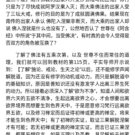
只是为了尽快成就阿罗汉果入灭；而大乘佛法的出家人受
了三坛大戒，修行的目的是为了成就圆满佛果。结果现在
南传的出家人承认 佛陀入涅槃非断灭，而大乘的出家人却
说 佛入涅就是什么也没有了，公然地否认了 世尊在《阿含
经》中所说“于其中间，当受佛决”，有时真的会令人觉得是
否双方的角色被互换了？
了解了佛法有五乘次第，以及 世尊不住而常住的道
理，我们就可以回到教材的第115页，平实导师开示说
到：【了解“施论、戒论、生天之论”以后，还不能修学声闻
解脱道，因为还没有修学的动机或动力，而只是解脱道中
的基础知识，原因是善知识还没有激发学人出离三界生死
的动力。所以接着必须深入了解“欲为不净”，知道人间和欲
界六天的五欲不清净，生起远离欲界之心，才会想要出离
欲界境界而想要生到色界天中，于是愿意修习梵行远离欲
界五欲，以及修习禅定而后证得初禅或更高的禅定，将来
才能生到色界天中；有了初禅的实证，取证三果解脱涅槃
才有可能；若无初禅或更高的禅定实证，而言已证三果涅
槃，都属妄想空言。如是正理以及圣教，具足解析于拙著