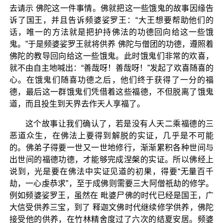
去请示 佛陀这一件事情。佛就把这一些饿鬼的故事因缘告
诉了国王，并且告诉频婆娑罗王：“大王想要帮助他们的
话，唯一的方法就是把护持佛法的功德回向给这一些饿
鬼。”于是频婆娑罗王就将供养 佛陀与僧团的功德，遵照着
佛陀的教导回向给这一些饿鬼。此时饿鬼们非常的欢喜，
就不由自主地喊出：“善哉呀！善哉呀！”发起了欢喜随喜的
心。在饿鬼们随喜功德之后，他们终于获得了一分的福
德，最后这一群饿鬼们凭借着这些福德，不但脱离了饿鬼
道，而且投生到天界去作天人享福了。
这个故事让我们确认了，若是没有人天二乘福德的三
恶道众生，在佛法上要得到解脱的实证，几乎是不可能
的。佛弟子得要一世又一世地修行，渐渐累积各种世间与
出世间的福德功德，才能够完成涅槃的实证。所以佛经上
说到，光是要在佛法中实证见道的初果，得要“无量百千
劫，一心虔恭求”，至于成佛则需要三大阿僧祇劫的修学。
例如频婆娑罗王，虽然在 毗婆尸佛的时代已经是国王，广
大信受供养三宝，到了 释迦文佛时代继续修学供养，佛陀
接受他的供养，在竹林精舍度过了六次的结夏安居。频婆