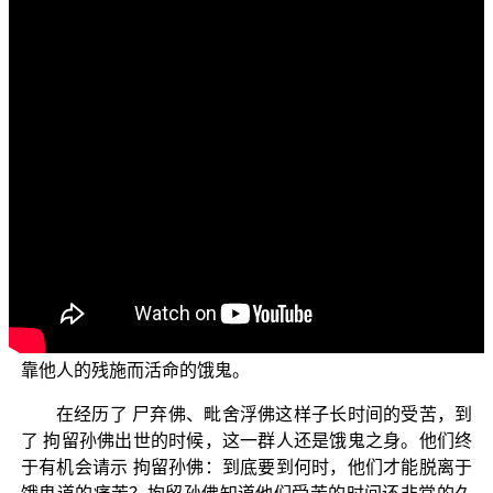
各位萤幕
前的观众们：大家好！
〔屏幕〕
各位现在所收看的节目，是由佛教正觉同修会为各位
准备的“三乘菩提之法与次法”的节目，也就是本会导师 平
实导师的著作《涅槃》的导读课程。
在上一集的节目中，我们说到：摩揭陀国的国王频婆
娑罗王，早在 毗婆尸佛的时代，他就已经是作国王。当时
国王要供养 毗婆尸佛及僧团，结果国王的厨师们准备了食
物之后，自己先偷吃了，这样子就会变成剩下的食物成为
残食，而将此残食供养给 佛陀与僧团；厨师们犯下了盗用
三宝物的罪业，由于这样罪业的缘故，他们死后投生到地
狱去受苦报；地狱的苦报结束后，接下来他们就投生为依
靠他人的残施而活命的饿鬼。
在经历了 尸弃佛、毗舍浮佛这样子长时间的受苦，到
了 拘留孙佛出世的时候，这一群人还是饿鬼之身。他们终
于有机会请示 拘留孙佛：到底要到何时，他们才能脱离于