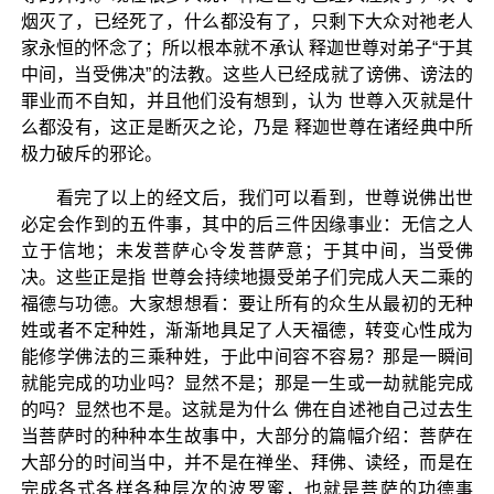
烟灭了，已经死了，什么都没有了，只剩下大众对祂老人
家永恒的怀念了；所以根本就不承认 释迦世尊对弟子“于其
中间，当受佛决”的法教。这些人已经成就了谤佛、谤法的
罪业而不自知，并且他们没有想到，认为 世尊入灭就是什
么都没有，这正是断灭之论，乃是 释迦世尊在诸经典中所
极力破斥的邪论。
看完了以上的经文后，我们可以看到，世尊说佛出世
必定会作到的五件事，其中的后三件因缘事业：无信之人
立于信地；未发菩萨心令发菩萨意；于其中间，当受佛
决。这些正是指 世尊会持续地摄受弟子们完成人天二乘的
福德与功德。大家想想看：要让所有的众生从最初的无种
姓或者不定种姓，渐渐地具足了人天福德，转变心性成为
能修学佛法的三乘种姓，于此中间容不容易？那是一瞬间
就能完成的功业吗？显然不是；那是一生或一劫就能完成
的吗？显然也不是。这就是为什么 佛在自述祂自己过去生
当菩萨时的种种本生故事中，大部分的篇幅介绍：菩萨在
大部分的时间当中，并不是在禅坐、拜佛、读经，而是在
完成各式各样各种层次的波罗蜜，也就是菩萨的功德事