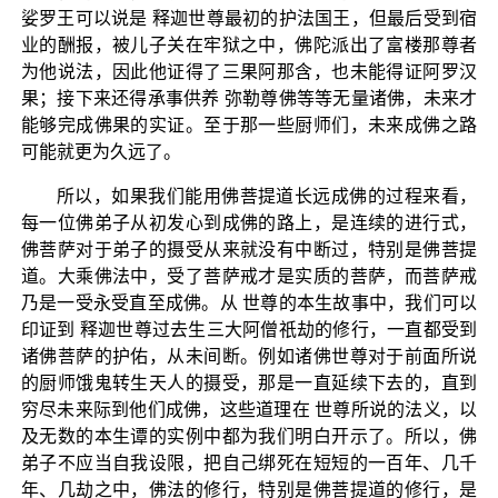
娑罗王可以说是 释迦世尊最初的护法国王，但最后受到宿
业的酬报，被儿子关在牢狱之中，佛陀派出了富楼那尊者
为他说法，因此他证得了三果阿那含，也未能得证阿罗汉
果；接下来还得承事供养 弥勒尊佛等等无量诸佛，未来才
能够完成佛果的实证。至于那一些厨师们，未来成佛之路
可能就更为久远了。
所以，如果我们能用佛菩提道长远成佛的过程来看，
每一位佛弟子从初发心到成佛的路上，是连续的进行式，
佛菩萨对于弟子的摄受从来就没有中断过，特别是佛菩提
道。大乘佛法中，受了菩萨戒才是实质的菩萨，而菩萨戒
乃是一受永受直至成佛。从 世尊的本生故事中，我们可以
印证到 释迦世尊过去生三大阿僧祇劫的修行，一直都受到
诸佛菩萨的护佑，从未间断。例如诸佛世尊对于前面所说
的厨师饿鬼转生天人的摄受，那是一直延续下去的，直到
穷尽未来际到他们成佛，这些道理在 世尊所说的法义，以
及无数的本生谭的实例中都为我们明白开示了。所以，佛
弟子不应当自我设限，把自己绑死在短短的一百年、几千
年、几劫之中，佛法的修行，特别是佛菩提道的修行，是