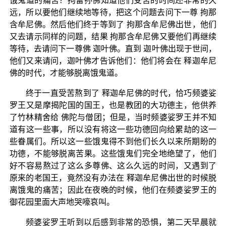
饿鬼道的痛苦？拘留孙佛知道他们受苦的时间还非常的久
远，所以要他们继续地等待，把这个问题去问下一尊 拘那
含牟尼佛。然后他们终于等到了 拘那含牟尼佛出世，他们
又去请示同样的问题，结果 拘那含牟尼佛又要他们再继续
等待，去请问下一尊佛 迦叶佛。直到 迦叶佛出现于世间，
他们又来请问，迦叶佛才告诉他们：他们将会在 释迦牟尼
佛的时代，才能够脱离饿鬼道。
终于一直受苦熬到了 释迦牟尼佛的时代，恰巧频婆娑
罗王又是摩揭陀国的国王，也是教团的大功德主，他供养
了竹林精舍给 佛陀与僧团；但是，当时频婆娑罗王并不知
道有这一些事，所以没有将这一些功德回向给累劫的这一
些眷属们。所以这一些饿鬼得不到他们长久以来所期盼的
功德，不能够脱离苦果。这些饿鬼们完全地绝望了，他们
好不容易熬过了这么多尊佛、这么久远的时间，又遇到了
原来的老国王，竟然没有办法在 释迦牟尼佛出世的时候脱
离饿鬼的痛苦；因此在夜晚的时候，他们在频婆娑罗王的
御花园里面大声地哭嚎哀叫。
频婆娑罗王听到以后感到非常的恐惧，第二天早晨就