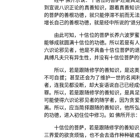
经中 佛开示说：十信位的菩萨还是具
到宣说八识正论的真善知识，跟着真善知识
的菩萨的善根功德，就只能停滞不前而无法
增长自己的善根功德，就是经中所说的“退分
由此可知，十信位的菩萨长养六波罗蜜
能够成就圆满十信位的功德。所以若是有人
六识论邪见者，他是不具备十信位菩萨的退
具缚凡夫只有异生性，并没有十信位菩萨的
所以，若是跟随修学的善知识，是这类
不可自拔；甚至还会为了维护一世的名闻
者，连我见都没断，却大妄语说自己已经成
罪。所以，若是跟随修学的善知识，是具足
可能使得六识论邪见者的随学者，因为贪爱
离。所以，应当简择跟随的善知识，他所弘
的功德，进入初住位中修习。如 佛所开示：
十信位的菩萨，若是跟随修学的善知识
三界爱的欲贪烦恼，也不会去造作种种破戒