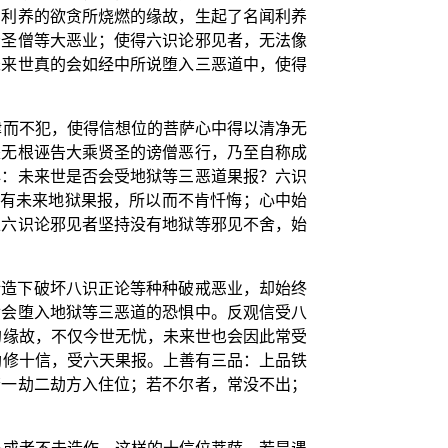
闻利养的欲贪所烧燃的缘故，生起了名闻利养
贤圣僧等大恶业；使得六识论邪见者，无法像
未来世真的会如经中所说堕入三恶道中，使得
律而不犯，使得信想位的菩萨心中得以清净无
是无根诬告大乘贤圣的谤僧恶行，乃至自称成
心：未来世是否会受地狱等三恶道果报？六识
没有未来地狱果报，所以而不肯忏悔；心中始
上六识论邪见者坚持没有地狱等邪见不舍，始
断造下破坏八识正论等种种破戒恶业，却始终
世会堕入地狱等三恶道的恐惧中。反观信受八
的缘故，不仅今世无忧，未来世也会因此常受
劫修十信，受六天果报。上善有三品：上品铁
若一劫二劫方入住位；若不尔者，常没不出；