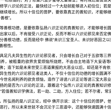
足一切烦恼的，对于修集六波罗蜜等无量善业，有时候还是会退
修学八识论的正法，最快经过一个大劫就能够进入初住位；若
继续增长。所以十信位的菩萨，要依靠真正的善知识，才能够
善根”。
等善根功德，是要依靠弘扬八识正论的真善知识，才能够增长
出家以后，不肯接受八识正论，反而不断以六识论邪见来否定
分善根功德，反而是经中 佛说“未识三宝圣人、未识好恶因之以
善根性。
具足凡夫异生性的六识论邪见者，只会增长自己对于五欲等三
利养，被粗重的欲界贪爱烦恼所烧燃，不由自主地造下大妄语等
佛；造下如是未来世受三恶道果报的大恶业以后，却还是不肯依
异生性的六识论邪见者这类人，不仅十信位的功德的增长圆满
今世名闻利养的欲贪烦恼，造作了诽谤八识正论等谤三宝大恶
扬的是否为八识论的正法，跟着这个弘传八识正论的真善知识
“若值善知识学佛法，若一劫、二劫，方入住位；若不尔者，常没
，所弘扬的是八识正论，经中 佛开示说：这个十信位的菩萨，
恶行，所以未来世就不会沉沦于三恶道中，还能够快速圆满十