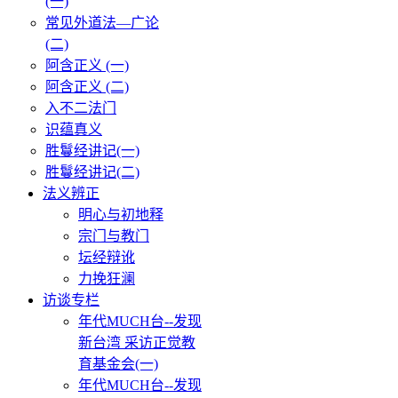
(一)
常见外道法—广论
(二)
阿含正义 (一)
阿含正义 (二)
入不二法门
识蕴真义
胜鬘经讲记(一)
胜鬘经讲记(二)
法义辨正
明心与初地释
宗门与教门
坛经辩讹
力挽狂澜
访谈专栏
年代MUCH台--发现
新台湾 采访正觉教
育基金会(一)
年代MUCH台--发现