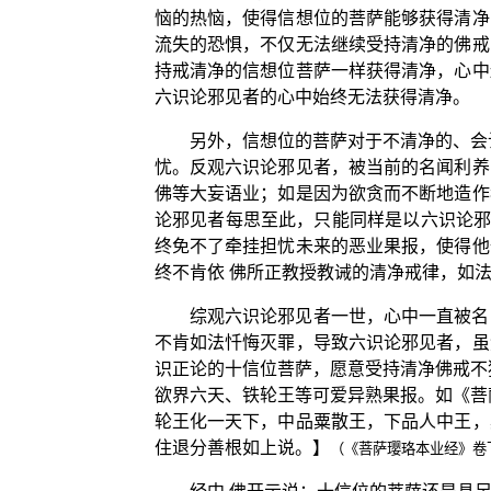
恼的热恼，使得信想位的菩萨能够获得清净
流失的恐惧，不仅无法继续受持清净的佛戒
持戒清净的信想位菩萨一样获得清净，心中
六识论邪见者的心中始终无法获得清净。
另外，信想位的菩萨对于不清净的、会
忧。反观六识论邪见者，被当前的名闻利养
佛等大妄语业；如是因为欲贪而不断地造作
论邪见者每思至此，只能同样是以六识论邪
终免不了牵挂担忧未来的恶业果报，使得他
终不肯依 佛所正教授教诫的清净戒律，如
综观六识论邪见者一世，心中一直被名
不肯如法忏悔灭罪，导致六识论邪见者，虽
识正论的十信位菩萨，愿意受持清净佛戒不
欲界六天、铁轮王等可爱异熟果报。如《菩
轮王化一天下，中品粟散王，下品人中王，
住退分善根如上说。】
（《菩萨璎珞本业经》卷