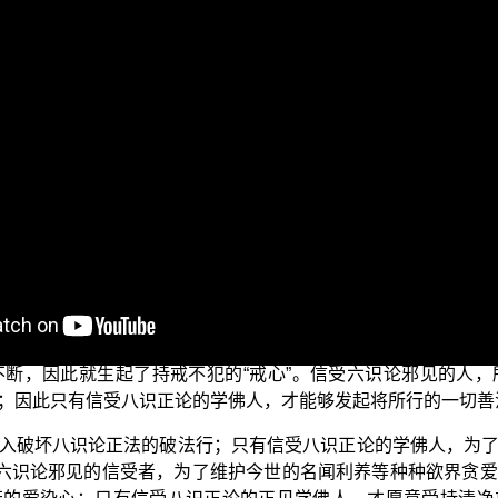
此先问候大家：少病少恼否？色身康泰否？道业精进否？目前正在
萨虽然还没有真正的进入三贤位中的初住位，但是他在圆满十信
位的菩萨能够依于佛法八识论的正理，拒绝接受六识论邪见，
证第八识真心这样的“精进心”；六识论邪见只会让人下堕于三恶道
脱生起了这样的“正念心”；六识论邪见只会让人增长对于五欲
起了欲为不净而舍离三界爱的“慧心”；六识论邪见是常见、断见
”。
果报的存在，所以信受者都只会不断地犯戒，又不肯忏悔灭罪
人，由于接受了有一个真实常住的第八识真心的存在，所以就
断，因此就生起了持戒不犯的“戒心”。信受六识论邪见的人
；因此只有信受八识正论的学佛人，才能够发起将所行的一切善法
入破坏八识论正法的破法行；只有信受八识正论的学佛人，为
。六识论邪见的信受者，为了维护今世的名闻利养等种种欲界贪