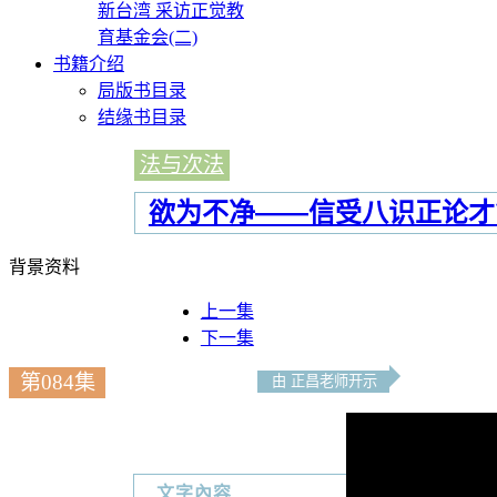
新台湾 采访正觉教
育基金会(二)
书籍介绍
局版书目录
结缘书目录
法与次法
欲为不净——信受八识正论才
背景资料
上一集
下一集
第084集
由 正昌老师开示
文字內容