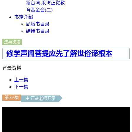
新台湾 采访正觉教
育基金会(二)
书籍介绍
局版书目录
结缘书目录
法与次法
修学声闻菩提应先了解世俗谛根本
背景资料
上一集
下一集
第005集
由 正益老师开示
文字內容