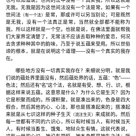
也可以知道说，世间的法中没有一个真实我，所以这就是
无我。无我是因为这世间法没有一个法是常，如果有一个
世间法
是常，那或许可以另当别论；可是既然
（有一个法）
是无我，没有一个法真正是常，当然就全部都不能称为
我，所以这样就是一个空。也就是说，在佛法里面就帮我
们大家界定清楚了，无常法不应该去取种种的爱恋，何况
去贪求种种其中的韵味，乃至于说五蕴来受用。所以世俗
谛的根本，就是在说明这个道理——没有一个真实的我存
在。
哪些地方没有一切真实我存在？来细说分明，就是我
们说的蕴处界里面没有，然后蕴处界的话，五蕴：“色”——
色法；然后还有“名”这个法，名就是有受、想、行、识，根
据这样来说五蕴。这意思是什么？为什么它是生灭？因为
它是积聚而成的。所谓积聚，就是凑出来的，色身是四大
假合，然后其他的心、心法，那也是搭凑起来的；搭凑起
来就是从七识这样的种子生灭
来成就的。然后
（流注生灭）
每一世都有不同的六识心，所以有时候当人，有时候当天
人，有时候当畜生、饿鬼、地狱众生有情。这就代表说，