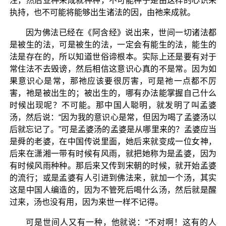
注，然后业种来成就种种，不可能种子是由这样的心识来
执持，也不可能将能够出生诸法的因，由祂来成就。
因为佛法已经在《阿含经》说出来，世间一切诸法都
是被生的法，可是被生的法，一定会有能生的法，能生的
法是存在的，所以知道世俗谛根本。实际上还是要有对于
常住法不去毁谤，然后相信这意识心真的不是常。因为如
果意识心是常，那祂应该要很厉害，可是祂一点都不厉
害，祂是被出生的；被出生的，哪有办法能掌握自己什么
时候出现呢？不可能。那中国人聪明，就发明了叫孟婆
汤，然后说：“因为我的意识心是常，但因为喝了孟婆汤以
后就忘记了。”可是孟婆汤的孟婆是从哪里来的？孟婆应当
是舜的老婆，在中国传说里面，她后来就变成一位女神，
后来在潇湘一带有时候有风雨，就把她称为是孟婆，因为
有时候风雨种种。那后来又传到宋朝的时候，就开始孟婆
的流行；或是孟婆有人引进到佛法来，就加一个汤，其实
这是中国人编造的，因为不管死后喝什么汤，然后就是醒
过来，汤也没有用，因为来世一样不记得。
可是世间人又有一种，他就说：“不对啊！这有的人