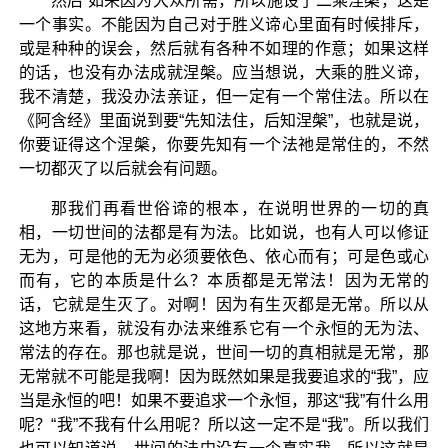
然后 如来因为大众所需，所以施设了二乘涅槃，这是
一个事实。不能因为自己对于胜义谛心里面有时候排斥，
或是种种的误会，然后就有各种不如理的作意；如果这样
的话，也没有办法成就涅槃。应当想说，大乘的胜义谛，
我不清楚，我没办法亲证，但一定有一个常住法。所以在
《阿含经》里面说到要“先知法住，后知涅槃”，也就是说，
你要证得这个涅槃，你要先知有一个法祂是常住的，不然
一切都灭了以后就会有问题。
那我们再看世俗谛的根本，在说明世界的一切的真
相，一切世间的法都是有为法。比如说，也有人可以修证
无为，可是他的无为必须要依色、依心而有；可是色或心
而有，它的本质是什么？本质都是无常法！因为无常的
话，它就是生灭了。对啊！因为有生灭都是无常。所以从
这地方来看，就没有办法来维系它有一个永恒的无为法、
常法的存在。那也就是说，世间一切的真相就是无常，那
无常就不可能是我啊！因为既然如果是我要追求的“我”，应
当是永恒的吧！如果不要追求一个永恒，那这“我”有什么用
呢？“我”不我有什么用呢？所以这一定不是“我”。所以我们