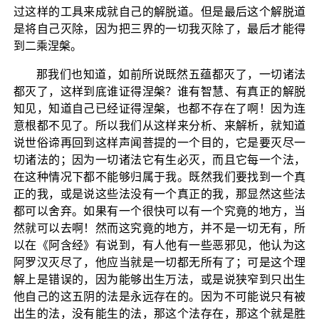
过这样的工具来成就自己的解脱道。但是最后这个解脱道
是将自己灭除，因为把三界的一切我灭除了，最后才能得
到二乘涅槃。
那我们也知道，如前所说既然五蕴都灭了，一切诸法
都灭了，这样到底谁证得涅槃？谁有智慧、有真正的解脱
知见，知道自己已经证得涅槃，也都不存在了啊！因为连
意根都不见了。所以我们从这样来分析、来解析，就知道
说世俗谛再回到这样声闻菩提的一个目的，它是要灭尽一
切诸法的；因为一切诸法它有生必灭，而且它每一个法，
在这种情况下都不能够归属于我。既然我们要找到一个真
正的我，或是说这些法没有一个真正的我，那显然这些法
都可以舍弃。如果有一个很快可以有一个究竟的地方，当
然就可以去啊！然而这究竟的地方，并不是一切无有，所
以在《阿含经》有说到，有人他有一些恶邪见，他认为这
阿罗汉灭尽了，他应当就是一切都无所有了；可是这个理
解上是错误的，因为能够出生万法，或是说狭窄到只出生
他自己的这五阴的法是永远存在的。因为不可能说只有被
出生的法，没有能生的法，那这个法存在，那这个就是胜