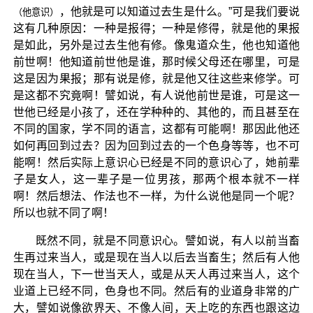
，他就是可以知道过去生是什么。”可是我们要说
（他意识）
这有几种原因：一种是报得；一种是修得，就是他的果报
是如此，另外是过去生他有修。像鬼道众生，他也知道他
前世啊！他知道前世他是谁，那时候父母还在哪里，可是
这是因为果报；那有说是修，就是他又往这些来修学。可
是这都不究竟啊！譬如说，有人说他前世是谁，可是这一
世他已经是小孩了，还在学种种的、其他的，而且甚至在
不同的国家，学不同的语言，这都有可能啊！那因此他还
如何再回到过去？因为回到过去的一个色身等等，也不可
能啊！然后实际上意识心已经是不同的意识心了，她前辈
子是女人，这一辈子是一位男孩，那两个根本就不一样
啊！然后想法、作法也不一样，为什么说他是同一个呢？
所以也就不同了啊！
既然不同，就是不同意识心。譬如说，有人以前当畜
生再过来当人，或是现在当人以后去当畜生；然后有人他
现在当人，下一世当天人，或是从天人再过来当人，这个
业道上已经不同，色身也不同。然后有的业道身非常的广
大，譬如说像欲界天、不像人间，天上吃的东西也跟这边