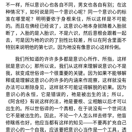
不一样，所以意识心也各自不同，男女也各自有别；在这
种情况下，如何说是同一个意识心呢？同一个意识心的标
准在哪里呢？明明要依于身根来住，所以这样是不可能
的。而且在佛经已经说了，这意识心祂本身就随着入胎就
断了，入胎的是入胎识，不是六识，然后意根会跟着一起
去，可是因为祂的识的了别性比较差，所以在阿含里面不
特别来说明他的第七识，因为祂没有像意识心这样伶俐。
我们所知道的许许多多都是意识心所作、所指，这样
就是意识心；那所以说，我们从这样来理解说意识心不是
我，就变成世俗谛一个很重要的关键。因为如果不能够解
释或是理解这意识心的许多的内涵来作观察，这样就没有
办法可以断除身见，这样就不可能证得解脱的初果。因为
意识心的永恒，它是错误的，祂是被出生的法；所以，
《阿含经》有说这样的法，祂是要根、尘相触以后才可以
出生的。所以世俗谛的一个真相，在于说没有一个世间法
它不是被出生的。因此，不论一个人怎么样去修学，他盲
修瞎练也好，他应当都有这样的知见——不要再扩充自己
意识心的一个自我，应该要把意识心当作是一个工具，透