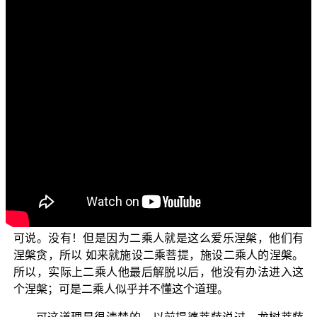
各位菩萨：阿弥陀佛！
我们今天要讲的是“修学声闻菩提应先了解世俗谛根
本”。
佛法说有二谛：一个是世俗谛，一个是胜义谛。世俗
谛就是要了解世间的真相，可这世间没有什么特别的真
相，因为世间都是虚假、虚妄的；如果要说真相，这就是
唯一的真相。这是从解脱道来说，因为解脱道是 如来施设
给二乘人来理解，因为对二乘人来说，他们因为世间的熏
习，他们就是想要入涅槃；他们入涅槃的条件是：他们认
为的条件其实就是解脱生死的痛苦。因此实际上，离开了
世间并没有真正的一个涅槃的、一个实体性的一个实体界
可说。没有！但是因为二乘人就是这么爱乐涅槃，他们有
涅槃贪，所以 如来就施设二乘菩提，施设二乘人的涅槃。
所以，实际上二乘人他最后解脱以后，他没有办法进入这
个涅槃；可是二乘人似乎并不懂这个道理。