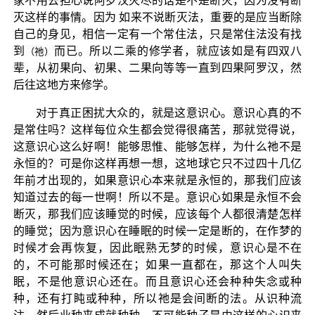
家不用去担心说阿罗汉灭尽的话是不是断灭，因为没有断
灭这样的事情。因为 如来不说断灭法，重要的是应当断除
自己的身见，相信一定有一个常住法，只是常住法没有找
到
而已。所以二乘的修学者，就应该如是有四双八
（祂）
辈，从初果向、初果、二果向等等一直到四果阿罗汉，然
后往这地方来修学。
对于真正困扰大众的，就是这意识心。意识心真的不
是常住吗？这样每位众生都会觉得很痛苦，那就觉得说，
这意识心这么好啊！能够思惟、能够怎样，为什么祂不是
永恒的？可是你这样再想一想，这地球它只不过四十几亿
年前才出现的，如果意识心本来就是永恒的，那我们应该
知道过去的每一世啊！所以不是。意识心如果是永恒不会
断灭，那我们应该睡觉的时候，应该每个人都很清楚怎样
的睡觉；因为意识心在睡眠的时候一定是断的，在作梦的
时候才会再恢复，因此眠熟无梦的时候，意识心是不在
的，不可能那时候还在；如果一直都在，那这个人叫失
眠，不是他意识心还在。而且意识心还会种种失念或种
种，还有打盹或种种，所以祂是会间断的法。从识种流