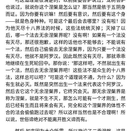
可这道理是很清楚的，以前提婆菩萨说过，龙树菩萨
也说过，就说你这个涅槃是怎么证？那当然是依于五阴身
而证。因为你要有识嘛！然后要有意识，然后要有这个身
——就是色身种种。可是这个最后会去哪里？没有啦！因
为他灭尽十八界法的时候，这些法统统灭掉；灭掉了以
后，哪一个法去无余涅槃界呢？没有啊！如果有一个法没
有灭尽，那还很抱歉，这样的话他也不能够去；不能说有
一个法，然后自己偷偷去无余涅槃界，因为只要一个法没
有灭尽，他就不是阿罗汉。因此既然没有灭尽，那就乖乖
地继续在生死轮回中。那你说：“那这样吧，不然就出生有
一个法，然后去无余涅槃界吧！这些法不是众生的十八界
法，这样总可以吧？”可是这个道理说不通，为什么？因为
有生就必灭。既然是突然出生一个法来代表这个阿罗汉，
然后去它这个无余涅槃界，它终究会灭。那无余涅槃界是
称为涅槃，就是不生不灭，那怎么可能有一个才刚生，然
后已经有生而且将来会有灭，完全和这个涅槃界的体性不
合的法会偷偷跑过去呢？所以这样当然也是不合理啊！所
以说，世俗谛绝对不能离开胜义谛而有。