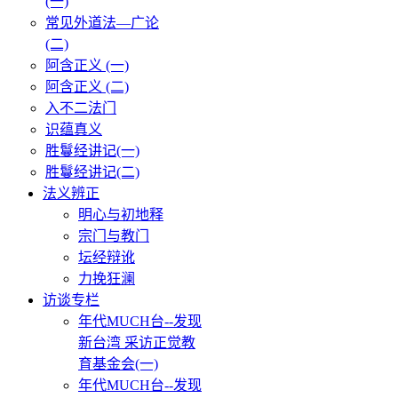
(一)
常见外道法—广论
(二)
阿含正义 (一)
阿含正义 (二)
入不二法门
识蕴真义
胜鬘经讲记(一)
胜鬘经讲记(二)
法义辨正
明心与初地释
宗门与教门
坛经辩讹
力挽狂澜
访谈专栏
年代MUCH台--发现
新台湾 采访正觉教
育基金会(一)
年代MUCH台--发现