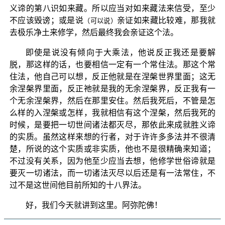
义谛的第八识如来藏。所以应当对如来藏法来信受，至少
不应该毁谤；或是说
亲证如来藏比较难，那我就
（可以说）
去极乐净土来修学，然后最终我会亲证这个法。
即使是说没有倾向于大乘法，他说反正我还是要解
脱，那这样的话，也要相信一定有一个常住法。那这个常
住法，他自己可以想，反正他就是在涅槃世界里面；这无
余涅槃界里面，反正祂就是我的无余涅槃界，反正我有一
个无余涅槃界，然后在那里安住。然后我死后，不管是怎
么样的入涅槃或怎样，我就相信有这个涅槃，然后我死的
时候，是要把一切世间诸法都灭尽，那依此来成就胜义谛
的实质。虽然这样来想的行者，对于许许多多法并不很清
楚，所说的这个实质或非实质，他也不是很精确来知道；
不过没有关系，因为他至少应当去想，他修学世俗谛就是
要灭一切诸法，而一切诸法灭尽以后还是有一法常住，不
过不是这世间他目前所知的十八界法。
好，我们今天就讲到这里。阿弥陀佛！