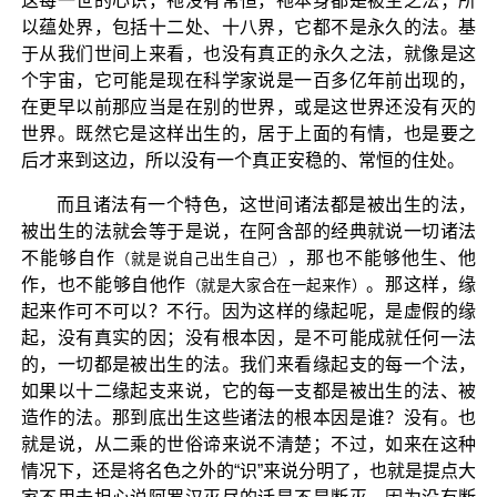
这每一世的心识，祂没有常恒，祂本身都是被生之法；所
以蕴处界，包括十二处、十八界，它都不是永久的法。基
于从我们世间上来看，也没有真正的永久之法，就像是这
个宇宙，它可能是现在科学家说是一百多亿年前出现的，
在更早以前那应当是在别的世界，或是这世界还没有灭的
世界。既然它是这样出生的，居于上面的有情，也是要之
后才来到这边，所以没有一个真正安稳的、常恒的住处。
而且诸法有一个特色，这世间诸法都是被出生的法，
被出生的法就会等于是说，在阿含部的经典就说一切诸法
不能够自作
，那也不能够他生、他
（就是说自己出生自己）
作，也不能够自他作
。那这样，缘
（就是大家合在一起来作）
起来作可不可以？不行。因为这样的缘起呢，是虚假的缘
起，没有真实的因；没有根本因，是不可能成就任何一法
的，一切都是被出生的法。我们来看缘起支的每一个法，
如果以十二缘起支来说，它的每一支都是被出生的法、被
造作的法。那到底出生这些诸法的根本因是谁？没有。也
就是说，从二乘的世俗谛来说不清楚；不过，如来在这种
情况下，还是将名色之外的“识”来说分明了，也就是提点大