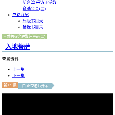
新台湾 采访正觉教
育基金会(二)
书籍介绍
局版书目录
结缘书目录
三乘菩提之胜鬘经讲记(二)
入地菩萨
背景资料
上一集
下一集
第121集
由 正益老师开示
文字內容