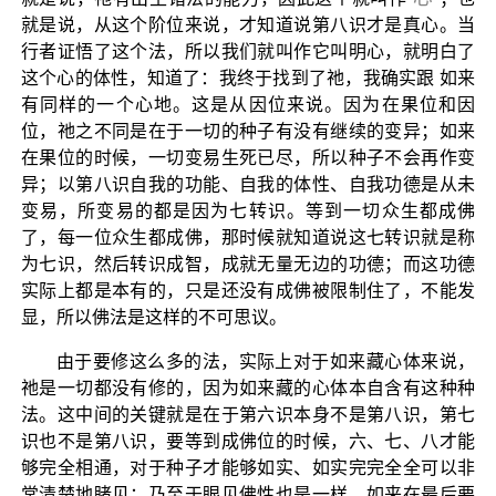
就是说，从这个阶位来说，才知道说第八识才是真心。当
行者证悟了这个法，所以我们就叫作它叫明心，就明白了
这个心的体性，知道了：我终于找到了祂，我确实跟 如来
有同样的一个心地。这是从因位来说。因为在果位和因
位，祂之不同是在于一切的种子有没有继续的变异；如来
在果位的时候，一切变易生死已尽，所以种子不会再作变
异；以第八识自我的功能、自我的体性、自我功德是从未
变易，所变易的都是因为七转识。等到一切众生都成佛
了，每一位众生都成佛，那时候就知道说这七转识就是称
为七识，然后转识成智，成就无量无边的功德；而这功德
实际上都是本有的，只是还没有成佛被限制住了，不能发
显，所以佛法是这样的不可思议。
由于要修这么多的法，实际上对于如来藏心体来说，
祂是一切都没有修的，因为如来藏的心体本自含有这种种
法。这中间的关键就是在于第六识本身不是第八识，第七
识也不是第八识，要等到成佛位的时候，六、七、八才能
够完全相通，对于种子才能够如实、如实完完全全可以非
常清楚地睹见；乃至于眼见佛性也是一样，如来在最后要