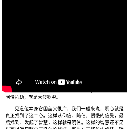
各位菩萨：阿弥陀佛！
入地菩萨
我们今天要讲的子题是“
”。前面经文已经说
过入地菩萨有哪五种功德，今天我们就要针对入地见道种
种的一些法，将这淆讹作一些部分上的厘清。
修学佛法的人，他在信位的时候要待可能要一劫，甚
至要待一万大劫；具足信心以后，他就开始了随信行的
法，然后在随信的过程中仰信 如来，相信 如来可以带着他
走过这三大阿僧祇劫的修行，于是他在初信位的时候，开
始了菩萨行。总而言之，这个就称为三贤位的第一大阿僧
祇劫的修持，这个称为远波罗蜜；要等到进入圣位以后才
是近，就是靠近——越来越靠近大菩提果；最后是第三大
阿僧祇劫，就是大波罗蜜。
见道位本身它函盖又很广，我们一般来说，明心就是
真正找到了这个心。这样从仰信、随信，慢慢的信受，最
后找到、发起了智慧，这样就是明信。这样的智慧还不足