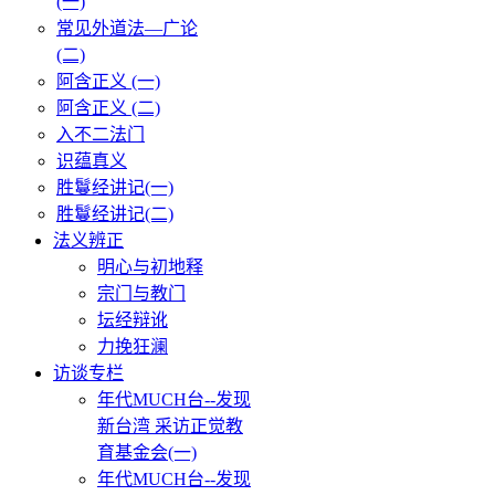
(一)
常见外道法—广论
(二)
阿含正义 (一)
阿含正义 (二)
入不二法门
识蕴真义
胜鬘经讲记(一)
胜鬘经讲记(二)
法义辨正
明心与初地释
宗门与教门
坛经辩讹
力挽狂澜
访谈专栏
年代MUCH台--发现
新台湾 采访正觉教
育基金会(一)
年代MUCH台--发现