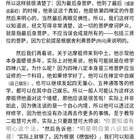
所以这样就很清楚了：因为最后身菩萨，他到了最后
（或是
的时候，他亲证这个真如，他是依第四禅定的作意
说最初）
然后来明心的，当然最后再眼见佛性。所以，我们这样可
以知道说，经文写得非常清楚，这一切的菩萨摩诃萨众，
就是指最后身菩萨，不应当误会成是所有的——包括三贤
位的菩萨，因为它前提是根据舍利弗菩萨
来说明的。
(所问)
然后我们再看说，关于达摩祖师来到中土，他示现他
本身面壁很多年，实际上对他来说，他有可能就是在修学
四禅八定。为什么呢？因为四禅八定本身是三地菩萨应当
证修的一个科目，他如果修学好了，他可以在禅定中自娱
也可以继续发起四无量心、五神通等等的修
（自己娱乐），
学，都可以在其中自己娱乐。所以一般人可能认为这样达
摩祖师他面对这个墙壁，那他应该是很苦啦！实际上并非
如此，因为佛法谈的是一个自心内境，所以他可以透过这
样修学，因为他也没有办法再去作更多的事情。至于教导
你要知道有
二祖慧可大师，实际上只要跟慧可大师说：“
明心这个法。
明是明白第八识如来
”然后告诉他：“
藏！
”实际上就够了。因为根据《楞伽经》，我们可以知道