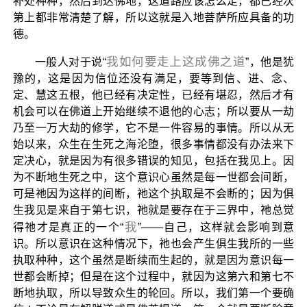
补处种种，然后到达佛地，这道路应该怎么走，都已经次
第上都非常清楚了解，所以这就是入地菩萨所应具备的功
德。
我如何要走上这成佛之道
一般人对于说“
”，他是犹
豫的，这是因为信位还没有满足，要等到信、进、念、
定、慧这五根，他已经有决定性，已经有堪忍，然后才有
机会可以在佛道上开始继续不退他的心志；所以要从一劫
乃至一万大劫的修学，它不是一件容易的事情。所以从无
始以来，众生在生死之海沦堕，很多事情都没有办法来下
定决心，就是因为有很多错误的知见，包括在我见上。因
为不断地生死之中，这个意识心虽然是每一世都会间断，
可是祂因为这样的间断，祂这个执取是不会断的；因为俱
生我见是来自于第七识，祂就是要存在于三界中，祂总觉
我
得祂才是真正的一个“
”——自己，这样就会影响到意
识。所以意识在这种情况下，祂也会产生俱生我所的一些
执取种种，这个虽然是断续而生起的，就是因为意识每一
世都会断掉；但是在这个过程中，就因为这第六和第七不
断地执取，所以导致众生的轮回。所以，我们第一个要确