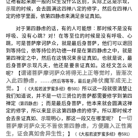
让祂看起来跟一般的众生没什么区别，实际上这是示现，
示现的时候，会去圆满这四禅八定的修学，然后在四禅八
定的修学里面，依第四静虑来满足亲证真如。
对于第四静虑的话，有的人可能想︰那时候不是没有
呼吸、没有心跳？对！在等至位的时候是没有呼吸、心
跳，可是菩萨摩诃萨众，就是最后身菩萨，他们可以退回
到等持位，依等持位的功德一样是在第四静虑之中，就是
第四禅定之中，然后在这情况来亲证真如。也就是说，最
后身菩萨示现凡夫，他还是要亲证真如。这经文怎么说
谓诸菩萨摩诃萨众将得无上正等觉时，皆渐次
呢？【
入此四静虑，……
降伏魔军成无上
(然后等等等，最后是)
觉。
】
所以这一段就很清楚让
（《大般若波罗蜜多经》卷591）
我们知道说，并不是一切三贤位的菩萨都需要修学到第四
禅定
；而是最后身菩萨，他本来就会圆满这禅
（第四静虑）
定的修学，所以来显示这第四静虑的修学。所以那时候才
一切
会去亲证真如、示现明心，那这一段又在哪里呢？【
菩萨摩诃萨众无不皆依第四静虑，方便趣入正性离
生，证会真如舍异生性；
】
（《大般若波罗蜜多经》卷591）