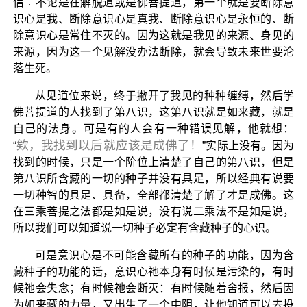
信︰不论是在解脱道或是佛菩提道，第一个就是要断除意
识心是我、断除意识心是真我、断除意识心是永恒的、断
除意识心是常住不灭的。因为这就是我见的来源、身见的
来源，因为这一个见解没办法断除，就会导致未来世要沦
落生死。
从见道位来说，终于撇开了我见的种种缠缚，然后学
佛菩提道的人找到了第八识，这第八识就是如来藏，就是
自己的法身。可是有的人会有一种错误见解，他就想：
欸，我找到以后就应该是成佛了！
“
”实际上没有。因为
找到的时候，只是一个阶位上清楚了自己的第八识，但是
第八识所含藏的一切的种子并没有具足，所以经典有说要
一切种智的具足、具备，全部都清楚了解了才是成佛。这
在三乘菩提之法都是如是说，没有说二乘法不是如是说，
所以我们可以知道说一切种子必定有含藏种子的心识。
可是意识心是不可能含藏所有的种子的功能，因为含
藏种子的功能的话，意识心祂本身有时候是污染的，有时
候祂会失念；有时候祂会断灭：有时候随着舍报，然后因
为如来藏的力量，又出生了一个中阴，让他知道可以去投