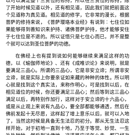
以可以满足整个三贤位的修持，所以在三贤位的修持，除
了开始时候见道以外，还有相见道，因此我们就把前面这
个见道称为真见道。相见道的修学，它非常的漫长，根据
菩萨的修持来说，《菩萨璎珞本业经》有说到︰七住位如
果能够得到善知识来护持、诸佛菩萨护持，他才能够安住
于七住位是不退的。所以证悟只是七住心而已，并不是整
个就可以达到圣位菩萨的功德。
在佛经上也有提到说如何能够继续来满足这样的功
德，以《瑜伽师地论》、还有《成唯识论》来说明，就是
要满足三品心。所谓的三品心，它是非安立谛；所谓非安
立谛，就是实际上你要亲证如来藏的种种的体性。所以明
心就是找到这个真实法，来称作明心，可是找到以后，在
相见道位的时候，你还要满足三品心；然后等到这三品心
满足以后，再特别作加行，这样对于安立谛的十六品心，
或是从止观上来说有九品心，要全部都能够通透，然后在
佛前发起十无尽愿，这样起了增上意乐以后，就可以入地
了，当然这时候是具备无生法忍的初分。那从无生法忍这
样开始，对于初地一直到十地，乃至于等觉、妙觉、一生