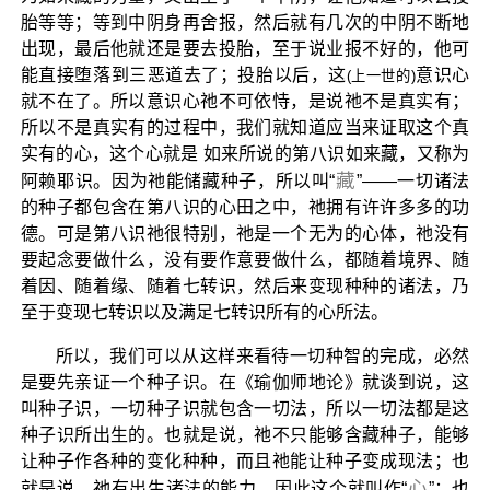
胎等等；等到中阴身再舍报，然后就有几次的中阴不断地
出现，最后他就还是要去投胎，至于说业报不好的，他可
能直接堕落到三恶道去了；投胎以后，这
意识心
(上一世的)
就不在了。所以意识心祂不可依恃，是说祂不是真实有；
所以不是真实有的过程中，我们就知道应当来证取这个真
实有的心，这个心就是 如来所说的第八识如来藏，又称为
藏
阿赖耶识。因为祂能储藏种子，所以叫“
”——一切诸法
的种子都包含在第八识的心田之中，祂拥有许许多多的功
德。可是第八识祂很特别，祂是一个无为的心体，祂没有
要起念要做什么，没有要作意要做什么，都随着境界、随
着因、随着缘、随着七转识，然后来变现种种的诸法，乃
至于变现七转识以及满足七转识所有的心所法。
所以，我们可以从这样来看待一切种智的完成，必然
是要先亲证一个种子识。在《瑜伽师地论》就谈到说，这
叫种子识，一切种子识就包含一切法，所以一切法都是这
种子识所出生的。也就是说，祂不只能够含藏种子，能够
让种子作各种的变化种种，而且祂能让种子变成现法；也
心
就是说，祂有出生诸法的能力，因此这个就叫作“
”；也