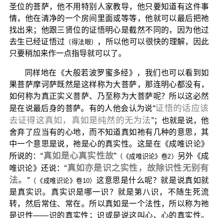
圣位的菩萨，他不用特别人家教导，他只要知道有这件事
情，他在清净的一个房间里面或等等，他就可以最后把祂
找出来；他跟三贤位的证悟明心是截然不同的，因为他过
去生已经证悟过
，所以他可以很快的理解，因此
（得法眼）
只要稍加来作一点指导就可以了。
同样地在《大般若波罗蜜多经》，我们也可以看到如
果菩萨摩诃萨既然是这样称为大菩萨，那连明心都没有，
如何称为真正实义菩萨、乃至称为大菩萨呢？所以这必然
证悟的话应该
是在说最后身的菩萨。有的人他会认为说“
去证得这真如，真如是纯然的无为法
”；也就是说，他
舍弃了应当有的心地，而不知道真如祂有几种的意思，其
中一个意思是说，祂是心的真实性。这是在《成唯识论》
真如是心真实性故
所说的：“
”
另外《成
（《成唯识论》卷2）
真如亦是识之实性，故除识性无别有
唯识论》还说：“
法。
”
这意思是什么呢？就是说真如就
（《成唯识论》卷10）
是真实识。真实识是哪一识？就是第八识，不随生死流
转，然后常住、常在。所以真如是一个法性，所以称为祂
是识性——识的真实性；识或是说这叫心，心的真实性。