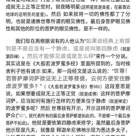
成就无上正等正觉时，就夜睹明星
(这明星就是金星，在最靠近
，然后 如来就将一切的佛性都了了分
地球的这明亮的星星)
明，也就是诸佛世尊所谓的眼见佛性。最后身菩萨眼见佛
性和其他的阶位的菩萨的眼见佛性，是不一样的。
如果说经典上有提
我们现在再根据说有的人他认为“
到是不是应当有一个静虑，或是说叫第四静虑
（就是
然后才能够见道或是怎么样
，
”来作一个分说。
第四禅）
其实这是在《大般若波罗蜜多经》里面所提到的，当时候
世尊！
舍利子他有请示 如来，那一段经文是这么说的：“
若菩萨摩诃萨欲证无上正等菩提，云何方便安住静
虑波罗蜜多
？”
这段意思是
（《大般若波罗蜜多经》卷591）
说，如果想要成就无上正等正觉
这样的菩萨摩
（就是成佛）
诃萨，应当如何有施行怎样的方便来住于静虑
（就是禅定）
的波罗蜜多呢？然后 世尊就有开示，开示这样的菩萨摩诃
萨众(“
众
”，就代表所有的最后身菩萨都是如此的，不是哪一个最后身
，他就是要依第四静虑来修学；虽然最后身菩萨
菩萨不如此)
他示现是凡夫，就像是 释迦牟尼佛祂示现为悉达多太子，