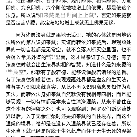
道，经由理即佛、名字即佛、观行即佛、相似即佛、分证
即佛、究竟即佛，六个阶位地地增上的依凭，都是依这个
如来藏是出世间上上藏
法身。所以说“
”，否定如来藏就
是否定菩萨藏，必定与地地增上成就无上佛果无缘。
因为诸佛法身就是果地无垢识，祂的心体就是因地诸
法所依的第八识如来藏；实证而转依如来藏后，现观蕴处
界的一切自我都是无常空，就不会落入断灭空里面，也不
常
会落入常见外道的“
”里面，这才是亲证了法身德；有了
法身德时就会出生法界实相的智慧，知道什么是如来藏的
毕竟空
“
”，那就有了般若德，能够读懂般若诸经的意旨。
有了法身德和般若德，能现观蕴处界都是虚妄的生灭法，
唯有第八识如来藏真实，从此不再以识阴离念灵知作为真
实法，而转依法身如来藏自然就没有我相等四相；而且能
够现观：一切有情都是本来自性清净涅槃，从来不曾住在
这个本有的涅槃之外；也可以观察到：阿罗汉们断尽蕴处
界以后，入了无余涅槃时还是如来藏的自住境界，而这个
涅槃的境界，祂却是在没有入涅槃界就已经存在着，所以
生死当下就已经是解脱于生死此岸而住于无生无死的涅槃