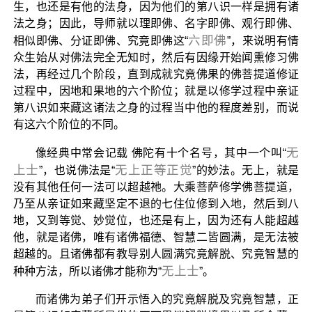
生，也还是有他的法身，因为他们的第八识一样是拥有诸
法之身；因此，导师就以理即佛、名字即佛、观行即佛、
六即佛
相似即佛、分证即佛、究竟即佛这“
”，来说明有情
众生始从对佛法完全无知时，然后有因缘开始闻熏修习佛
法，再经过几个阶段，直到成就究竟佛果的佛菩提道修证
过程中，因地和果地的六个阶位；就是以修学过程中亲证
第八识如来藏这诸法之身的过程当中他的程度差别，而说
有这六个阶位的不同。
无
像经典中常会记载 佛陀有十个名号，其中一个叫“
上士
无上正等正觉
”，也说佛法是“
”的妙法。无上，就是
没有其他任何一法可以超越祂。大乘菩萨修学佛菩提道，
乃至从亲证如来藏坚定不退的七住位修到入地，然后到八
地，又到等觉、妙觉位，也还是有上，因为还有人能超越
他，就是诸佛，唯有诸佛福德、智慧二皆圆满，是无法被
超越的。且诸佛都有教导别人圆满究竟解脱、究竟智慧的
无上士
种种方法，所以诸佛才能称为“
”。
而诸佛为弟子们开示悟入的究竟解脱及究竟智慧，正