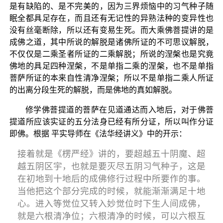
是有缺陷的、是不完美的，因为三界烦恼中的习气种子随
眠全都具足存在，而且还有无记性的异熟法种的变异性也
没有丝毫断除，所以还有变易生死。而大乘佛菩提讲的是
成佛之道，其中所说的解脱是诸佛所证的不可思议解脱，
不仅仅是二乘圣者所证的二乘解脱；所说的涅槃也是究竟
佛地的具足四种涅槃，不是单指二乘的涅槃，也不是单指
菩萨所证的本来自性清净涅槃；所以不是单指二乘人所证
的出离分段生死的解脱，而是佛地的真如解脱。
修学佛菩提道的菩萨在见道通达而入地后，对于佛菩
提道所应该实证的五分法身已经有所分证，所以叫作分证
即佛。根据 平实导师在《法华经讲义》中的开示：
接着就是《楞严经》讲的，要超越五十阴魔、超
越五阴区宇，也就是要灭尽五阴习气种子，这是
在初地到十地后的成佛修行过程中所要作的事。
当他把这个部分完成的时候，就能渐渐满足十地
心。进入等觉位又转入妙觉位时下生人间成佛，
就是六根清净位；六根清净的时候，可以六根互