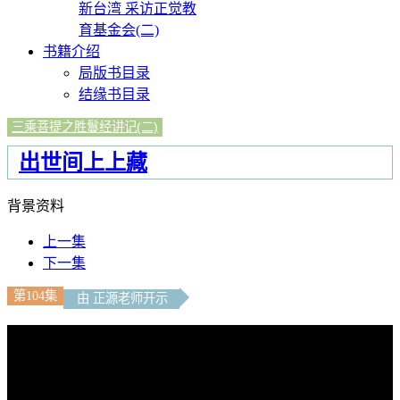
新台湾 采访正觉教
育基金会(二)
书籍介绍
局版书目录
结缘书目录
三乘菩提之胜鬘经讲记(二)
出世间上上藏
背景资料
上一集
下一集
第104集
由 正源老师开示
文字內容