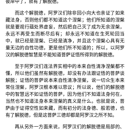
彼岸中了，就有了解脱德。
而这个解脱德，阿罗汉们除非回小向大也亲证了如来
藏法身，否则他们都不知道这个涅槃；他们所知道的涅槃
就是要观行蕴处界虚妄，然后把自己灭了成为无余涅槃，
永远不再受生而断尽后有；却永远不知道在生死轮回当
中，就已经是涅槃、已经是清净，并且这个涅槃心具有无
量无边的自性功德，更是他们所不知道的；所以，以阿罗
汉的解脱德智慧是不能知道菩萨证悟所得到的解脱德。
至于阿罗汉们连法界实相中的本来自性清净涅槃都不
懂，所以他们虽然有解脱德，却没有办法跟证悟的菩萨谈
解脱；证悟的菩萨说本来自性清净涅槃，说一切众生本来
常住涅槃，阿罗汉根本难以思议；所以说，他们的解脱德
中的智慧远不如证悟的菩萨，因为他们不知道法身何在，
当然也不知道法身本来涅槃的真义是什么。也就是说，菩
萨由于证得空性如来藏，而有初分的法身德、般若德，也
有了解脱德，但是这菩萨三德却都是阿罗汉之所不知。
再从另外一方面来说，阿罗汉们的解脱德是局部的、