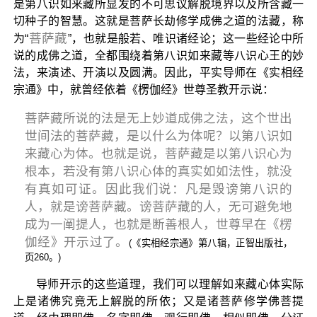
是第八识如来藏所显发的不可思议解脱境界以及所含藏一
切种子的智慧。这就是菩萨长劫修学成佛之道的法藏，称
菩萨藏
为“
”，也就是般若、唯识诸经论；这一些经论中所
说的成佛之道，全都围绕着第八识如来藏等八识心王的妙
法，来演述、开演以及圆满。因此，平实导师在《实相经
宗通》中，就曾经依着《楞伽经》世尊圣教开示说：
菩萨藏所说的法是无上妙道成佛之法，这个世出
世间法的菩萨藏，是以什么为体呢？以第八识如
来藏心为体。也就是说，菩萨藏是以第八识心为
根本，若没有第八识心体的真实如如法性，就没
有真如可证。因此我们说：凡是毁谤第八识的
人，就是谤菩萨藏。谤菩萨藏的人，无可避免地
成为一阐提人，也就是断善根人，世尊早在《楞
伽经》开示过了。
(《实相经宗通》第八辑，正智出版社，
页260。)
导师开示的这些道理，我们可以理解如来藏心体实际
上是诸佛究竟无上解脱的所依；又是诸菩萨修学佛菩提