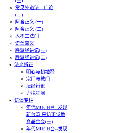
(一)
常见外道法—广论
(二)
阿含正义 (一)
阿含正义 (二)
入不二法门
识蕴真义
胜鬘经讲记(一)
胜鬘经讲记(二)
法义辨正
明心与初地释
宗门与教门
坛经辩讹
力挽狂澜
访谈专栏
年代MUCH台--发现
新台湾 采访正觉教
育基金会(一)
年代MUCH台--发现