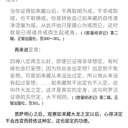
当你证得如来藏以后，不再取相为戒，不非戒取
戒，也不取佛戒，你是转依自己如来藏的自性清
净涅槃为戒，从此开始只是摄心为戒而已，这时
就是已得道共戒而生起戒身。
(《胜鬘经讲记》第二
辑，正智出版社，页300～301。)
定身
再来说
：
四禅八定再怎么好，即使已证得非非想定，有时
候也会打妄想；因为你总会出定吧？出定就不免
妄想。可是如来藏从来没出过定，所以祂从来没
有起过妄想；……如来藏既不出定也不入定，这
叫作大龙之定，这才是真实的定身，这与阿罗汉
证得的灭尽定，大不相同。
(《胜鬘经讲记》第二辑，正
智出版社，页301。)
菩萨明心之后，观察如来藏大龙之定以后，心得决定
不会改变而转依这种定，这也是定的功德。