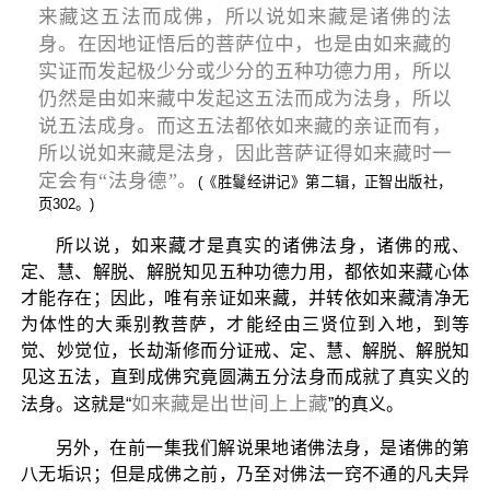
来藏这五法而成佛，所以说如来藏是诸佛的法
身。在因地证悟后的菩萨位中，也是由如来藏的
实证而发起极少分或少分的五种功德力用，所以
仍然是由如来藏中发起这五法而成为法身，所以
说五法成身。而这五法都依如来藏的亲证而有，
所以说如来藏是法身，因此菩萨证得如来藏时一
定会有“法身德”。
(《胜鬘经讲记》第二辑，正智出版社，
页302。)
所以说，如来藏才是真实的诸佛法身，诸佛的戒、
定、慧、解脱、解脱知见五种功德力用，都依如来藏心体
才能存在；因此，唯有亲证如来藏，并转依如来藏清净无
为体性的大乘别教菩萨，才能经由三贤位到入地，到等
觉、妙觉位，长劫渐修而分证戒、定、慧、解脱、解脱知
见这五法，直到成佛究竟圆满五分法身而成就了真实义的
如来藏是出世间上上藏
法身。这就是“
”的真义。
另外，在前一集我们解说果地诸佛法身，是诸佛的第
八无垢识；但是成佛之前，乃至对佛法一窍不通的凡夫异