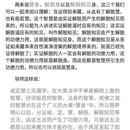
慧身
解脱身
解脱知见
再来说
、
以及
身，这三个我们
可以一起来加以理解：当证得如来藏，从此有了解脱慧，
也有般若慧。这个智慧是由实证解脱而产生的解脱知见而
来的，所以能为人讲述实证解脱道时应有的知见；这实证
解脱道应有的知见，叫作解脱知见；解脱知见会产生解脱
的功德力用，这就是解脱知见身。而这个解脱知见是从亲
证如来藏本来自性清净涅槃的解脱境界来的，就是已经先
证得解脱了；实证解脱的人一定会有解脱的功德力用，这
个解脱的功德力用就是解脱身。而这些都是智慧所引生的
功德力用，所以也可以说就是慧身。
导师这样说：
戒定慧三无漏学，在大乘法中不单是解脱上面的
智慧，还讲般若的智慧、法身的智慧，成佛之道
的智慧也在这个广义的大乘“慧身”中。所以菩萨
明心以后，分证戒、定、慧、解脱、解脱知见等
五法，由这五法而产生了功德力用。可是这五法
都是以如来藏为体才能存在，由于具足发起了如