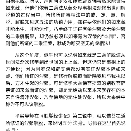
由祂执藏。所以，声闻阿罗汉和缘觉辟支佛虽然未能证得
如来藏，但他们依着二乘法从蕴处界事相法观修出世间解
脱道的过程当中，所修所证事相法中的戒、定、慧、解
脱、解脱知见这五法的功德力用，都得要依他们的如来藏
才能出生、才能运作；乃至终于证得有余涅槃及无余涅槃
本际
的二乘解脱果，却仍然必须以如来藏为涅槃的“
”，否
则他们所证的二乘涅槃，就成为断灭空无的虚相法！
从这个角度，似乎也可以说明如来藏是二乘解脱道从
世间法渐次修学到出世间的上上藏，但这仍只是事相上的
方便说；因为阿罗汉和辟支佛都没有实证涅槃本际如来
藏，他们所证的涅槃，是修行解脱道而断除我见与我执以
后，方才生起的涅槃。可是修学大乘佛菩提道的别教菩萨
亲证如来藏而证的涅槃，却是无始劫以来本来就存在的本
来自性清净涅槃，乃至佛地的无住处涅槃，所以大乘经中
称为不可思议解脱。
平实导师在《胜鬘经讲记》第二辑中，就以佛菩提道
五分法身
所修证的涅槃解脱，来说明
。导师在这里首先说
戒身
：