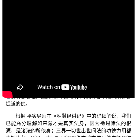
各位菩萨：阿弥陀佛！
“三乘菩提之胜鬘经讲记”
欢迎继续收看正觉教团
(二)
电视弘法节目。
上一集我们从戒身、定身、慧身、解脱身、解脱知见
五分法身
如来藏是出世间上上藏
身这“
”来理解“
”，我们
说到了声闻、缘觉二乘阿罗汉和辟支佛，虽然修证戒、
定、慧、解脱、解脱知见这五法，而能出离三界生死，证
得涅槃解脱；但是因为他们都只在蕴处界事相法上观行修
学，没有证得法身如来藏，所以并没有实证法身如来藏的
五分功德，只能方便说具有五分法身，其实没有法身德，
也没有般若德。因此说，阿罗汉和辟支佛都不是大乘佛菩
提道的佛。
根据 平实导师在《胜鬘经讲记》中的详细解说，我们
已能充分理解如来藏才是真实法身，因为祂是诸法的根
源，是诸法的所依身；三界一切世出世间法的功德力用都