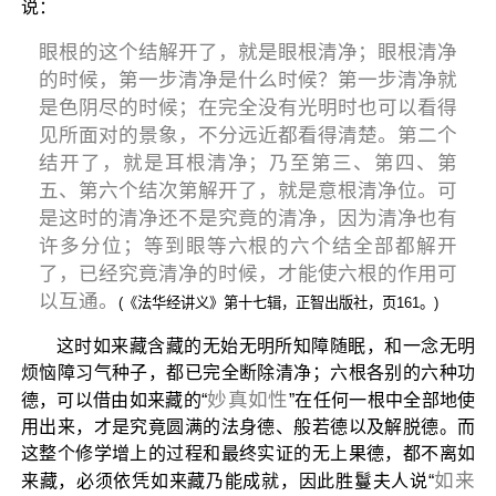
说：
眼根的这个结解开了，就是眼根清净；眼根清净
的时候，第一步清净是什么时候？第一步清净就
是色阴尽的时候；在完全没有光明时也可以看得
见所面对的景象，不分远近都看得清楚。第二个
结开了，就是耳根清净；乃至第三、第四、第
五、第六个结次第解开了，就是意根清净位。可
是这时的清净还不是究竟的清净，因为清净也有
许多分位；等到眼等六根的六个结全部都解开
了，已经究竟清净的时候，才能使六根的作用可
以互通。
(《法华经讲义》第十七辑，正智出版社，页161。)
这时如来藏含藏的无始无明所知障随眠，和一念无明
烦恼障习气种子，都已完全断除清净；六根各别的六种功
妙真如性
德，可以借由如来藏的“
”在任何一根中全部地使
用出来，才是究竟圆满的法身德、般若德以及解脱德。而
这整个修学增上的过程和最终实证的无上果德，都不离如
如来
来藏，必须依凭如来藏乃能成就，因此胜鬘夫人说“