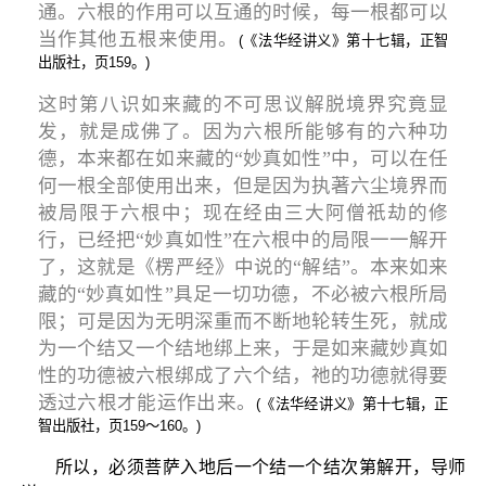
通。六根的作用可以互通的时候，每一根都可以
当作其他五根来使用。
(《法华经讲义》第十七辑，正智
出版社，页159。)
这时第八识如来藏的不可思议解脱境界究竟显
发，就是成佛了。因为六根所能够有的六种功
德，本来都在如来藏的“妙真如性”中，可以在任
何一根全部使用出来，但是因为执著六尘境界而
被局限于六根中；现在经由三大阿僧祇劫的修
行，已经把“妙真如性”在六根中的局限一一解开
了，这就是《楞严经》中说的“解结”。本来如来
藏的“妙真如性”具足一切功德，不必被六根所局
限；可是因为无明深重而不断地轮转生死，就成
为一个结又一个结地绑上来，于是如来藏妙真如
性的功德被六根绑成了六个结，祂的功德就得要
透过六根才能运作出来。
(《法华经讲义》第十七辑，正
智出版社，页159～160。)
所以，必须菩萨入地后一个结一个结次第解开，导师